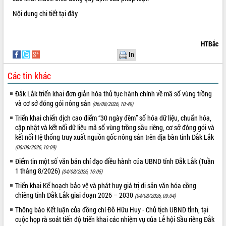
Nội dung chi tiết
tại đây
HTBắc
In
Các tin khác
Đắk Lắk triển khai đơn giản hóa thủ tục hành chính về mã số vùng trồng
và cơ sở đóng gói nông sản
(06/08/2026, 10:49)
Triển khai chiến dịch cao điểm “30 ngày đêm” số hóa dữ liệu, chuẩn hóa,
cập nhật và kết nối dữ liệu mã số vùng trồng sầu riêng, cơ sở đóng gói và
kết nối Hệ thống truy xuất nguồn gốc nông sản trên địa bàn tỉnh Đắk Lắk
(06/08/2026, 10:09)
Điểm tin một số văn bản chỉ đạo điều hành của UBND tỉnh Đắk Lắk (Tuần
1 tháng 8/2026)
(04/08/2026, 16:05)
Triển khai Kế hoạch bảo vệ và phát huy giá trị di sản văn hóa cồng
chiêng tỉnh Đắk Lắk giai đoạn 2026 – 2030
(04/08/2026, 09:04)
Thông báo Kết luận của đồng chí Đỗ Hữu Huy - Chủ tịch UBND tỉnh, tại
cuộc họp rà soát tiến độ triển khai các nhiệm vụ của Lễ hội Sầu riêng Đắk