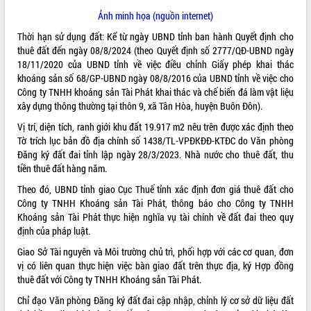
Ảnh minh họa (nguồn internet)
VIDEO
Thời hạn sử dụng đất: Kể từ ngày UBND tỉnh ban hành Quyết định cho
Không có file video nào để phát.
thuê đất đến ngày 08/8/2024 (theo Quyết định số 2777/QĐ-UBND ngày
18/11/2020 của UBND tỉnh về việc điều chỉnh Giấy phép khai thác
ALBUM ẢNH
khoáng sản số 68/GP-UBND ngày 08/8/2016 của UBND tỉnh về việc cho
Công ty TNHH khoáng sản Tài Phát khai thác và chế biến đá làm vật liệu
xây dựng thông thường tại thôn 9, xã Tân Hòa, huyện Buôn Đôn).
Vị trí, diện tích, ranh giới khu đất 19.917 m2 nêu trên được xác định theo
Tờ trích lục bản đồ địa chính số 1438/TL-VPĐKĐĐ-KTĐC do Văn phòng
Đăng ký đất đai tỉnh lập ngày 28/3/2023. Nhà nước cho thuê đất, thu
tiền thuê đất hàng năm.
Theo đó, UBND tỉnh giao Cục Thuế tỉnh xác định đơn giá thuê đất cho
Công ty TNHH Khoáng sản Tài Phát, thông báo cho Công ty TNHH
LIÊN KẾT WEB
Khoáng sản Tài Phát thực hiện nghĩa vụ tài chính về đất đai theo quy
định của pháp luật.
Giao Sở Tài nguyên và Môi trường chủ trì, phối hợp với các cơ quan, đơn
vị có liên quan thực hiện việc bàn giao đất trên thực địa, ký Hợp đồng
thuê đất với Công ty TNHH Khoáng sản Tài Phát.
THỐNG KÊ TRUY CẬP
Chỉ đạo Văn phòng Đăng ký đất đai cập nhập, chỉnh lý cơ sở dữ liệu đất
Hôm nay:
33142