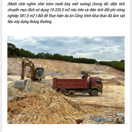
(Mười chín nghìn chín trăm mười bảy mét vuông) (trong đó: diện tích
ĐIỂM TIN VĂN BẢN
chuyển mục đích sử dụng 19.335,5 m2 nêu trên và diện tích đất phi nông
nghiệp 581,5 m2 ) đất để thực hiện dự án Công trình khai thác đá làm vật
QUY HOẠCH - KẾ HOẠCH
liệu xây dựng thông thường.