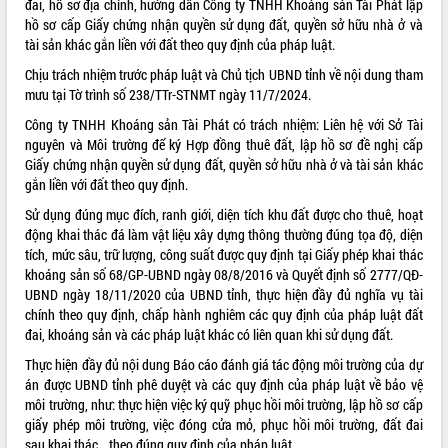
đai, hồ sơ địa chính, hướng dẫn Công ty TNHH Khoáng sản Tài Phát lập
Tất cả:
66078465
hồ sơ cấp Giấy chứng nhận quyền sử dụng đất, quyền sở hữu nhà ở và
tài sản khác gắn liền với đất theo quy định của pháp luật.
Chịu trách nhiệm trước pháp luật và Chủ tịch UBND tỉnh về nội dung tham
mưu tại Tờ trình số 238/TTr-STNMT ngày 11/7/2024.
Công ty TNHH Khoáng sản Tài Phát có trách nhiệm: Liên hệ với Sở Tài
nguyên và Môi trường để ký Hợp đồng thuê đất, lập hồ sơ đề nghị cấp
Giấy chứng nhận quyền sử dụng đất, quyền sở hữu nhà ở và tài sản khác
gắn liền với đất theo quy định.
Sử dụng đúng mục đích, ranh giới, diện tích khu đất được cho thuê, hoạt
động khai thác đá làm vật liệu xây dựng thông thường đúng tọa độ, diện
tích, mức sâu, trữ lượng, công suất được quy định tại Giấy phép khai thác
khoáng sản số 68/GP-UBND ngày 08/8/2016 và Quyết định số 2777/QĐ-
UBND ngày 18/11/2020 của UBND tỉnh, thực hiện đầy đủ nghĩa vụ tài
chính theo quy định, chấp hành nghiêm các quy định của pháp luật đất
đai, khoáng sản và các pháp luật khác có liên quan khi sử dụng đất.
Thực hiện đầy đủ nội dung Báo cáo đánh giá tác động môi trường của dự
án được UBND tỉnh phê duyệt và các quy định của pháp luật về bảo vệ
môi trường, như: thực hiện việc ký quỹ phục hồi môi trường, lập hồ sơ cấp
giấy phép môi trường, việc đóng cửa mỏ, phục hồi môi trường, đất đai
sau khai thác… theo đúng quy định của pháp luật.