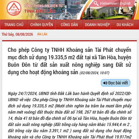
|
Vietnamese
English
TRANG CHỦ
CHÍNH QUYỀN
CÔNG DÂN
DOANH NGHIỆP
DU KHÁCH
Thứ bảy, 08/08/2026
CHÀO MỪNG
GIỚI THIỆU
Cho phép Công ty TNHH Khoáng sản Tài Phát chuyển
mục đích sử dụng 19.335,5 m2 đất tại xã Tân Hòa, huyện
LÃNH ĐẠO UBND TỈNH
Buôn Đôn từ đất sản xuất nông nghiệp sang Đất sử
dụng cho hoạt động khoáng sản
TIN TỨC SỰ KIỆN
(02/08/2024, 10:07)
Đọc bài viết
SỞ, BAN, NGÀNH
Ngày 24/7/2024, UBND tỉnh Đắk Lắk ban hành Quyết định số 2022/QĐ-
UBND CÁC XÃ, PHƯỜNG
UBND về việc Cho phép Công ty TNHH Khoáng sản Tài Phát chuyển mục
đích sử dụng 19.335,5 m2 (Mười chín nghìn ba trăm ba mươi lăm phẩy
THÔNG TIN CHỈ ĐẠO ĐIỀU HÀNH
năm mét vuông) đất thuộc thửa đất số 198, 267 tờ bản đồ địa chính số
14, thửa 41 tờ bản đồ địa chính số 06 tại xã Tân Hòa, huyện Buôn Đôn từ
HỆ THỐNG VĂN BẢN
đất sản xuất nông nghiệp (đất trồng cây hàng năm khác 15.944,4 m 2 ,
đất trồng cây lâu năm 3.391,1 m2 ) sang đất sử dụng cho hoạt động
VĂN BẢN HĐND TỈNH
khoáng sản và cho Công ty TNHH Khoáng sản Tài Phát thuê 19.917m2