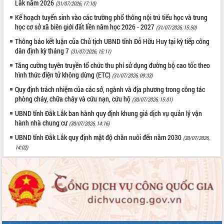
Lắk năm 2026
(31/07/2026, 17:10)
Kế hoạch tuyển sinh vào các trường phổ thông nội trú tiểu học và trung
học cơ sở xã biên giới đất liền năm học 2026 - 2027
(31/07/2026, 15:50)
Thông báo kết luận của Chủ tịch UBND tỉnh Đỗ Hữu Huy tại kỳ tiếp công
dân định kỳ tháng 7
(31/07/2026, 15:11)
Tăng cường tuyên truyền tổ chức thu phí sử dụng đường bộ cao tốc theo
hình thức điện tử không dừng (ETC)
(31/07/2026, 09:33)
Quy định trách nhiệm của các sở, ngành và địa phương trong công tác
phòng cháy, chữa cháy và cứu nạn, cứu hộ
(30/07/2026, 15:01)
UBND tỉnh Đắk Lắk ban hành quy định khung giá dịch vụ quản lý vận
hành nhà chung cư
(30/07/2026, 14:16)
UBND tỉnh Đắk Lắk quy định mật độ chăn nuôi đến năm 2030
(30/07/2026,
14:02)