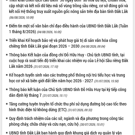
cập nhật và kết nối dữ liệu mã số vùng trồng sầu riêng, cơ sở đóng gói và
kết nối Hệ thống truy xuất nguồn gốc nông sản trên địa bàn tỉnh Đắk Lắk
(06/08/2026, 10:09)
Điểm tin một số văn bản chỉ đạo điều hành của UBND tỉnh Đắk Lắk (Tuần
1 tháng 8/2026)
(04/08/2026, 16:05)
Triển khai Kế hoạch bảo vệ và phát huy giá trị di sản văn hóa cồng
chiêng tỉnh Đắk Lắk giai đoạn 2026 – 2030
(04/08/2026, 09:04)
Thông báo Kết luận của đồng chí Đỗ Hữu Huy - Chủ tịch UBND tỉnh, tại
cuộc họp rà soát tiến độ triển khai các nhiệm vụ của Lễ hội Sầu riêng Đắk
Lắk năm 2026
(31/07/2026, 17:10)
Kế hoạch tuyển sinh vào các trường phổ thông nội trú tiểu học và trung
học cơ sở xã biên giới đất liền năm học 2026 - 2027
(31/07/2026, 15:50)
Thông báo kết luận của Chủ tịch UBND tỉnh Đỗ Hữu Huy tại kỳ tiếp công
dân định kỳ tháng 7
(31/07/2026, 15:11)
Tăng cường tuyên truyền tổ chức thu phí sử dụng đường bộ cao tốc theo
hình thức điện tử không dừng (ETC)
(31/07/2026, 09:33)
Quy định trách nhiệm của các sở, ngành và địa phương trong công tác
phòng cháy, chữa cháy và cứu nạn, cứu hộ
(30/07/2026, 15:01)
UBND tỉnh Đắk Lắk ban hành quy định khung giá dịch vụ quản lý vận