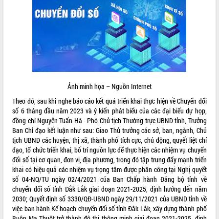
ĐIỂM TIN VĂN BẢN
QUY HOẠCH - KẾ HOẠCH
Ảnh minh họa – Nguồn Internet
Theo đó, sau khi nghe báo cáo kết quả triển khai thực hiện về Chuyển đổi
số 6 tháng đầu năm 2023 và ý kiến phát biểu của các đại biểu dự họp,
đồng chí Nguyễn Tuấn Hà - Phó Chủ tịch Thường trực UBND tỉnh, Trưởng
Ban Chỉ đạo kết luận như sau: Giao Thủ trưởng các sở, ban, ngành, Chủ
tịch UBND các huyện, thị xã, thành phố tích cực, chủ động, quyết liệt chỉ
đạo, tổ chức triển khai, bố trí nguồn lực để thực hiện các nhiệm vụ chuyển
đổi số tại cơ quan, đơn vị, địa phương, trong đó tập trung đẩy mạnh triển
khai có hiệu quả các nhiệm vụ trọng tâm được phân công tại Nghị quyết
số 04-NQ/TU ngày 02/4/2021 của Ban Chấp hành Đảng bộ tỉnh về
chuyển đổi số tỉnh Đắk Lắk giai đoạn 2021-2025, định hướng đến năm
2030; Quyết định số 3330/QĐ-UBND ngày 29/11/2021 của UBND tỉnh về
việc ban hành Kế hoạch chuyển đổi số tỉnh Đắk Lắk, xây dựng thành phố
Buôn Ma Thuột trở thành đô thị thông minh giai đoạn 2021-2025, định