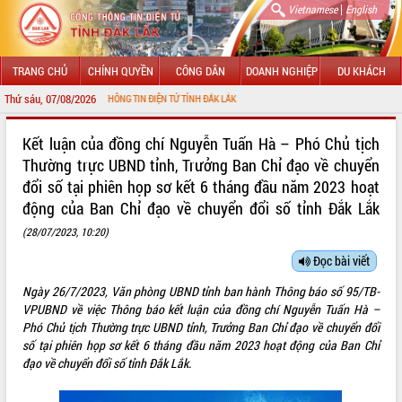
|
Vietnamese
English
TRANG CHỦ
CHÍNH QUYỀN
CÔNG DÂN
DOANH NGHIỆP
DU KHÁCH
Thứ sáu, 07/08/2026
VỚI CỔNG THÔNG TIN ĐIỆN TỬ TỈNH ĐẮK LẮK
GIỚI THIỆU
Kết luận của đồng chí Nguyễn Tuấn Hà – Phó Chủ tịch
Thường trực UBND tỉnh, Trưởng Ban Chỉ đạo về chuyển
LÃNH ĐẠO UBND TỈNH
đổi số tại phiên họp sơ kết 6 tháng đầu năm 2023 hoạt
động của Ban Chỉ đạo về chuyển đổi số tỉnh Đắk Lắk
TIN TỨC SỰ KIỆN
(28/07/2023, 10:20)
SỞ, BAN, NGÀNH
Đọc bài viết
UBND CÁC XÃ, PHƯỜNG
Ngày 26/7/2023, Văn phòng UBND tỉnh ban hành Thông báo số 95/TB-
VPUBND về việc Thông báo kết luận của đồng chí Nguyễn Tuấn Hà –
THÔNG TIN CHỈ ĐẠO ĐIỀU HÀNH
Phó Chủ tịch Thường trực UBND tỉnh, Trưởng Ban Chỉ đạo về chuyển đổi
số tại phiên họp sơ kết 6 tháng đầu năm 2023 hoạt động của Ban Chỉ
HỆ THỐNG VĂN BẢN
đạo về chuyển đổi số tỉnh Đắk Lắk.
VĂN BẢN HĐND TỈNH