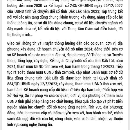
hướng đến năm 2030 và Kế hoạch số 243/KH-UBND ngày 26/12/2022
VIDEO
của UBND tỉnh về chuyển đổi số tỉnh Đắk Lắk năm 2023; Tập trung kết
nối với các nền tảng dùng chung; khẩn trương xây dựng, nâng cấp các hệ
Không có file video nào để phát.
thống thông tin, cơ sở dữ liệu dùng chung, cơ sở dữ liệu chuyên ngành và
đẩy mạnh chia sẻ, kết nối dữ liệu với Trung tâm Giám sát điều hành, đô
ALBUM ẢNH
thị thông minh…
Giao Sở Thông tin và Truyền thông hướng dẫn các cơ quan, đơn vị, địa
phương xây dựng Kế hoạch chuyển đổi số năm 2024; đồng thời, trên cơ
sở Kế hoạch của các cơ quan, đơn vị, địa phương, Sở Thông tin và Truyền
thông tổng hợp, xây dựng Kế hoạch Chuyểnđổi số của tỉnh Đắk Lắk năm
2024, tham mưu UBND tỉnh xem xét, ban hành trong tháng 10/2023. Tiếp
tục rà soát, tham mưu UBND tỉnh xem xét, cập nhật Danh mục cơ sở dữ
liệu dùng chung tỉnh Đắk Lắk đã được ban hành tại Quyết định số
884/QĐ-UBND ngày 12/5/2023; xây dựng, tham mưu UBND tỉnh xem xét,
LIÊN KẾT WEB
ban hành Kế hoạch cung cấp dữ liệu mở trên địa bàn tỉnh; Phối hợp với
Sở Nội vụ, Sở Tư pháp và các cơ quan, đơn vị, địa phương để tham mưu
UBND tỉnh giải pháp nâng cao chất lượng, hiệu quả đào tạo và phát triển
nguồn nhân lực chuyển đổi số trong từng ngành, lĩnh vực, địa phương;
đồng thời, tham mưu cấp có thẩm quyền xem xét, ban hành cơ chế, chính
THỐNG KÊ TRUY CẬP
sách đãi ngộ đối với cán bộ, công chức, viên chức làm nhiệm vụ thuộc
lĩnh vực công nghệ thông tin.
Hôm nay:
27104