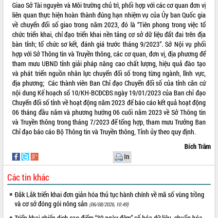
Giao Sở Tài nguyên và Môi trường chủ trì, phối hợp với các cơ quan đơn vị
Tất cả:
66039844
liên quan thực hiện hoàn thành đúng hạn nhiệm vụ của Ủy ban Quốc gia
về chuyển đổi số giao trong năm 2023, đó là “Tiên phong trong việc tổ
chức triển khai, chỉ đạo triển khai nền tảng cơ sở dữ liệu đất đai trên địa
bàn tỉnh; tổ chức sơ kết, đánh giá trước tháng 9/2023”. Sở Nội vụ phối
hợp với Sở Thông tin và Truyền thông, các cơ quan, đơn vị, địa phương để
tham mưu UBND tỉnh giải pháp nâng cao chất lượng, hiệu quả đào tạo
và phát triển nguồn nhân lực chuyển đổi số trong từng ngành, lĩnh vực,
địa phương; Các thành viên Ban Chỉ đạo Chuyển đổi số của tỉnh căn cứ
nội dung Kế hoạch số 10/KH-BCĐCĐS ngày 19/01/2023 của Ban chỉ đạo
Chuyển đổi số tỉnh về hoạt động năm 2023 để báo cáo kết quả hoạt động
06 tháng đầu năm và phương hướng 06 cuối năm 2023 về Sở Thông tin
và Truyền thông trong tháng 7/2023 để tổng hợp, tham mưu Trưởng Ban
Chỉ đạo báo cáo Bộ Thông tin và Truyền thông, Tỉnh ủy theo quy định.
Bích Trâm
In
Các tin khác
Đắk Lắk triển khai đơn giản hóa thủ tục hành chính về mã số vùng trồng
và cơ sở đóng gói nông sản
(06/08/2026, 10:49)
Triển khai chiến dịch cao điểm “30 ngày đêm” số hóa dữ liệu, chuẩn hóa,