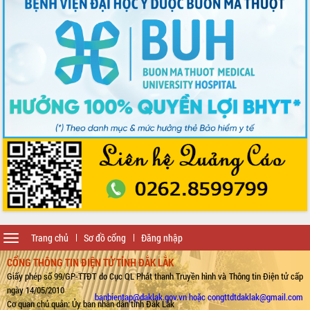
Toggle
Trang chủ
Sơ đồ cổng
Đăng nhập
navigation
CỔNG THÔNG TIN ĐIỆN TỬ TỈNH ĐẮK LẮK
Giấy phép số 99/GP-TTĐT do Cục QL Phát thanh Truyền hình và Thông tin Điện tử cấp
ngày 14/05/2010
banbientap@daklak.gov.vn hoặc congttdtdaklak@gmail.com
Cơ quan chủ quản: Ủy ban nhân dân tỉnh Đắk Lắk