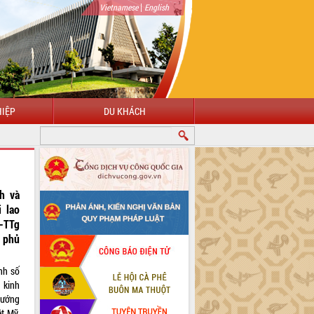
|
Vietnamese
English
IỆP
DU KHÁCH
h và
i lao
-TTg
 phủ
nh số
 kinh
tướng
t Mỹ,