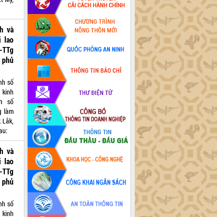
h và
i lao
-TTg
 phủ
nh số
 kinh
nh số
g làm
k Lắk,
au:
h và
i lao
-TTg
 phủ
nh số
 kinh