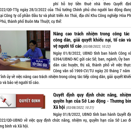
phí hỗ trợ tiền thuê nhà theo Quyết đị
022/QĐ-TTg ngày 28/3/2022 của Thủ tướng Chính phủ cho người lao động đan
 tại Công ty cổ phần Đầu tư và phát triển An Thái, địa chỉ Khu Công nghiệp Hòa Ph
Phú, thành phố Buôn Ma Thuột, cụ thể:
Nâng cao trách nhiệm trong công tác 
công dân, giải quyết khiếu nại, tố cáo v
vệ người tố cáo
(03/08/2022, 10:22)
Ngày 01/8/2022, UBND tỉnh ban hành Công v
6394/UBND-NC gửi các Sở, ban, ngành, Ủy ban
dân các huyện, thị xã, thành phố về việc thực
Công văn số 1969-CV/TU ngày 20 tháng 7 năm
ỉnh ủy về việc nâng cao trách nhiệm trong công tác tiếp công dân, giải quyết khiế
o và bảo vệ người tố cáo.
Quyết định quy định chức năng, nhiệm
quyền hạn của Sở Lao động - Thương bin
Xã hội
(03/08/2022, 10:21)
Ngày 01/8/2022, UBND tỉnh ban hành Quyết đị
022/QĐ-UBND về việc quy định chức năng, nhiệm vụ, quyền hạn của Sở Lao đ
ng binh và Xã hội.