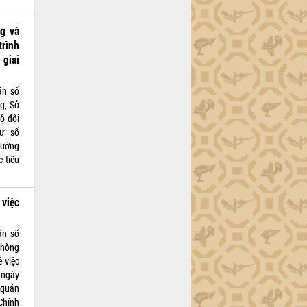
g và
rình
giai
ăn số
g, Sở
ộ đội
tư số
hướng
 tiêu
 việc
ăn số
phòng
 việc
ngày
 quán
Chính