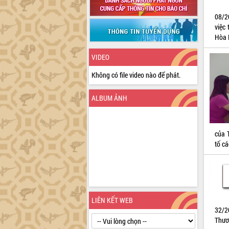
08/2
việc
Hòa 
VIDEO
Không có file video nào để phát.
ALBUM ẢNH
của T
tố cá
LIÊN KẾT WEB
32/2
Thươ