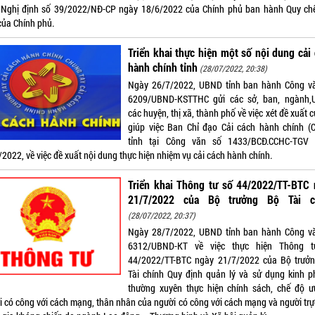
 Nghị định số 39/2022/NĐ-CP ngày 18/6/2022 của Chính phủ ban hành Quy ch
của Chính phủ.
Triển khai thực hiện một số nội dung cải
hành chính tỉnh
(28/07/2022, 20:38)
Ngày 26/7/2022, UBND tỉnh ban hành Công v
6209/UBND-KSTTHC gửi các sở, ban, ngành
các huyện, thị xã, thành phố về việc xét đề xuất 
giúp việc Ban Chỉ đạo Cải cách hành chính (
tỉnh tại Công văn số 1433/BCĐ.CCHC-TGV
2022, về việc đề xuất nội dung thực hiện nhiệm vụ cải cách hành chính.
Triển khai Thông tư số 44/2022/TT-BTC 
21/7/2022 của Bộ trưởng Bộ Tài c
(28/07/2022, 20:37)
Ngày 28/7/2022, UBND tỉnh ban hành Công v
6312/UBND-KT về việc thực hiện Thông t
44/2022/TT-BTC ngày 21/7/2022 của Bộ trưở
Tài chính Quy định quản lý và sử dụng kinh ph
thường xuyên thực hiện chính sách, chế độ ư
i có công với cách mạng, thân nhân của người có công với cách mạng và người trực