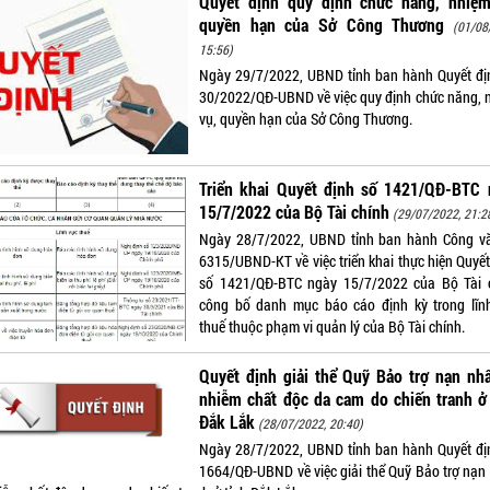
Quyết định quy định chức năng, nhiệm
quyền hạn của Sở Công Thương
(01/08
15:56)
Ngày 29/7/2022, UBND tỉnh ban hành Quyết đị
30/2022/QĐ-UBND về việc quy định chức năng, 
vụ, quyền hạn của Sở Công Thương.
Triển khai Quyết định số 1421/QĐ-BTC 
15/7/2022 của Bộ Tài chính
(29/07/2022, 21:2
Ngày 28/7/2022, UBND tỉnh ban hành Công v
6315/UBND-KT về việc triển khai thực hiện Quyết
số 1421/QĐ-BTC ngày 15/7/2022 của Bộ Tài 
công bố danh mục báo cáo định kỳ trong lĩn
thuế thuộc phạm vi quản lý của Bộ Tài chính.
Quyết định giải thể Quỹ Bảo trợ nạn nh
nhiễm chất độc da cam do chiến tranh ở
Đắk Lắk
(28/07/2022, 20:40)
Ngày 28/7/2022, UBND tỉnh ban hành Quyết đị
1664/QĐ-UBND về việc giải thể Quỹ Bảo trợ nạn