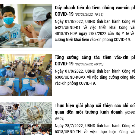
Đẩy nhanh tiến độ tiêm chủng vắc-xin p
COVID-19
(03/08/2022, 10:18)
Ngày 01/8/2022, UBND tỉnh ban hành Công v
6421/UBND-KT về việc triển khai Công v
4018/BYT-DP ngày 28/7/2022 của Bộ Y tế về
cường triển khai tiêm vắc-xin phòng COVID-19.
Tăng cường công tác tiêm vắc-xin p
COVID-19
(02/08/2022, 09:06)
Ngày 01/8/2022, UBND tỉnh ban hành Công v
6366/UBND-KGVX về việc tăng cường công tác
vắc-xin phòng COVID-19.
Thực hiện giải pháp cải thiện các chỉ số
quan đến môi trường kinh doanh
(02/08
09:04)
Ngày 28/7/2022, UBND tỉnh ban hành Công v
6318/UBND-TH về việc thực hiện Công vă