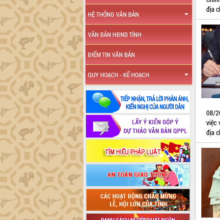
địa 
HỆ THỐNG VĂN BẢN
VĂN BẢN HĐND TỈNH
ĐIỂM TIN VĂN BẢN
QUY HOẠCH - KẾ HOẠCH
08/2
việc 
địa 