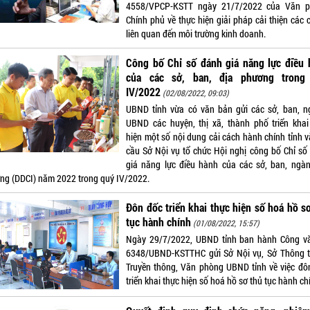
4558/VPCP-KSTT ngày 21/7/2022 của Văn 
Chính phủ về thực hiện giải pháp cải thiện các 
liên quan đến môi trường kinh doanh.
Công bố Chỉ số đánh giá năng lực điều 
của các sở, ban, địa phương trong
IV/2022
(02/08/2022, 09:03)
UBND tỉnh vừa có văn bản gửi các sở, ban, n
UBND các huyện, thị xã, thành phố triển khai
hiện một số nội dung cải cách hành chính tỉnh v
cầu Sở Nội vụ tổ chức Hội nghị công bố Chỉ số
giá năng lực điều hành của các sở, ban, ngàn
ng (DDCI) năm 2022 trong quý IV/2022.
Đôn đốc triển khai thực hiện số hoá hồ s
tục hành chính
(01/08/2022, 15:57)
Ngày 29/7/2022, UBND tỉnh ban hành Công v
6348/UBND-KSTTHC gửi Sở Nội vụ, Sở Thông t
Truyền thông, Văn phòng UBND tỉnh về việc đô
triển khai thực hiện số hoá hồ sơ thủ tục hành ch