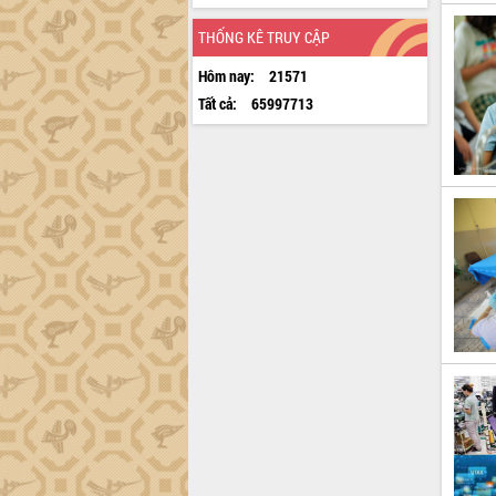
THỐNG KÊ TRUY CẬP
Hôm nay:
21571
Tất cả:
65997713