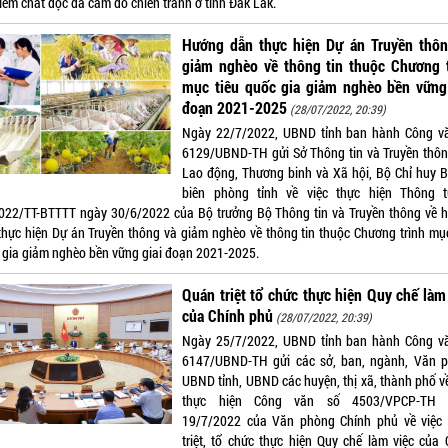
iễm chất độc da cam do chiến tranh ở tỉnh Đắk Lắk.
Hướng dẫn thực hiện Dự án Truyền thôn
giảm nghèo về thông tin thuộc Chương t
mục tiêu quốc gia giảm nghèo bền vững 
đoạn 2021-2025
(28/07/2022, 20:39)
Ngày 22/7/2022, UBND tỉnh ban hành Công v
6129/UBND-TH gửi Sở Thông tin và Truyền thôn
Lao động, Thương binh và Xã hội, Bộ Chỉ huy B
biên phòng tỉnh về việc thực hiện Thông 
022/TT-BTTTT ngày 30/6/2022 của Bộ trưởng Bộ Thông tin và Truyền thông về 
thực hiện Dự án Truyền thông và giảm nghèo về thông tin thuộc Chương trình mục
 gia giảm nghèo bền vững giai đoạn 2021-2025.
Quán triệt tổ chức thực hiện Quy chế làm
của Chính phủ
(28/07/2022, 20:39)
Ngày 25/7/2022, UBND tỉnh ban hành Công v
6147/UBND-TH gửi các sở, ban, ngành, Văn 
UBND tỉnh, UBND các huyện, thị xã, thành phố về
thực hiện Công văn số 4503/VPCP-TH 
19/7/2022 của Văn phòng Chính phủ về việc
triệt, tổ chức thực hiện Quy chế làm việc của 