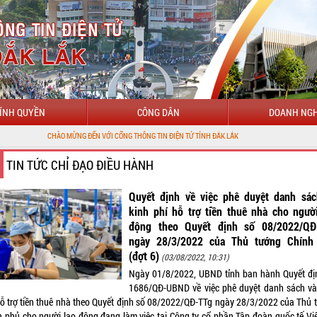
ÍNH QUYỀN
CÔNG DÂN
DOANH NGH
O MỪNG ĐẾN VỚI CỔNG THÔNG TIN ĐIỆN TỬ TỈNH ĐẮK LẮK
TIN TỨC CHỈ ĐẠO ĐIỀU HÀNH
Quyết định về việc phê duyệt danh sác
kinh phí hỗ trợ tiền thuê nhà cho ngườ
động theo Quyết định số 08/2022/QĐ
ngày 28/3/2022 của Thủ tướng Chính
(đợt 6)
(03/08/2022, 10:31)
Ngày 01/8/2022, UBND tỉnh ban hành Quyết đị
1686/QĐ-UBND về việc phê duyệt danh sách và
hỗ trợ tiền thuê nhà theo Quyết định số 08/2022/QĐ-TTg ngày 28/3/2022 của Thủ 
h phủ cho người lao động đang làm việc tại Công ty cổ phần Tập đoàn quốc tế Việ