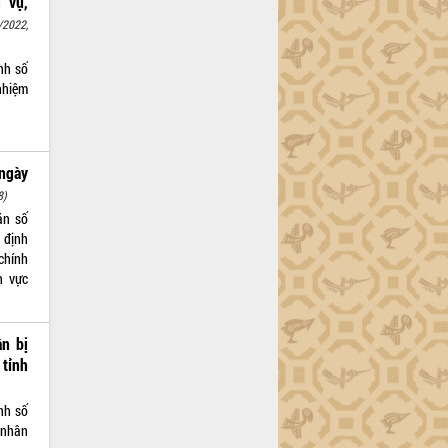
 vụ,
/2022,
nh số
nhiệm
ngày
8)
ăn số
 định
chính
h vực
ân bị
 tỉnh
nh số
 nhân