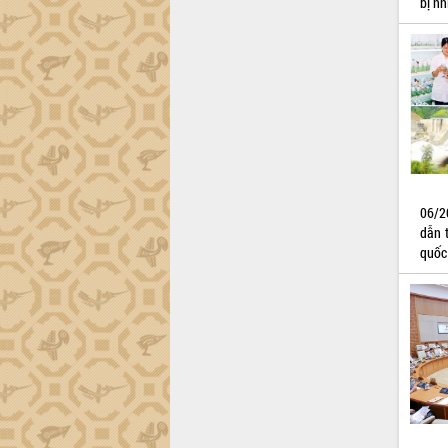
bị nh
06/2
dẫn 
quốc