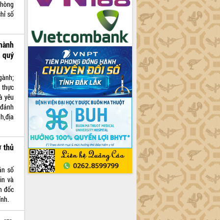
phòng
chỉ số
hành
 quý
gành;
 thực
à yêu
 đánh
h,địa
ơ thủ
ăn số
in và
n đốc
ính.