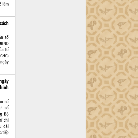
ế làm
 cách
ăn số
,UBND
của Tổ
CCHC)
 ngày
ngày
hính
ăn số
ư số
ng Bộ
í chi
u đãi
 tiếp