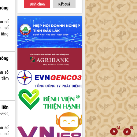
Bình chọn
Kết quả
hòng
ăn số
ăn số
 tăng
hòng
ăn số
 tiêm
 liên
/2022,
ăn số
n số