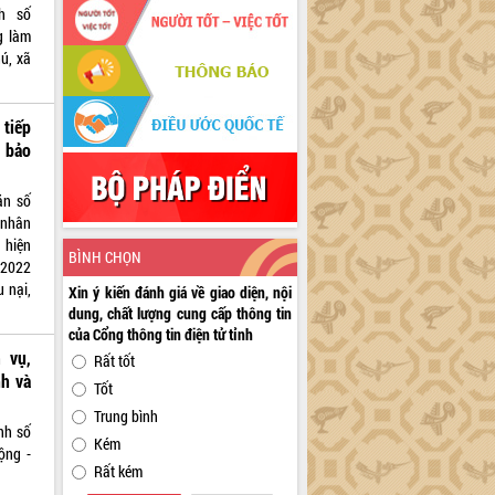
nh số
g làm
ú, xã
tiếp
à bảo
ăn số
 nhân
 hiện
BÌNH CHỌN
 2022
u nại,
Xin ý kiến đánh giá về giao diện, nội
dung, chất lượng cung cấp thông tin
của Cổng thông tin điện tử tỉnh
 vụ,
Rất tốt
h và
Tốt
Trung bình
nh số
Kém
ộng -
Rất kém