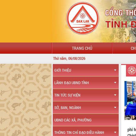
TRANG CHỦ
CH
Thứ năm, 06/08/2026
CHÀ
GIỚI THIỆU
LÃNH ĐẠO UBND TỈNH
TIN TỨC SỰ KIỆN
SỞ, BAN, NGÀNH
UBND CÁC XÃ, PHƯỜNG
phí 
THÔNG TIN CHỈ ĐẠO ĐIỀU HÀNH
Chín