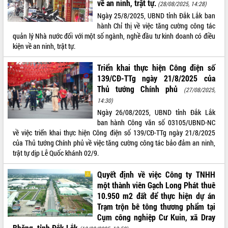
về an ninh, trật tự.
(28/08/2025, 14:28)
Tất cả:
65990911
Ngày 25/8/2025, UBND tỉnh Đắk Lắk ban
hành Chỉ thị về việc tăng cường công tác
quản lý Nhà nước đối với một số ngành, nghề đầu tư kinh doanh có điều
kiện về an ninh, trật tự.
Triển khai thực hiện Công điện số
139/CĐ-TTg ngày 21/8/2025 của
Thủ tướng Chính phủ
(27/08/2025,
14:30)
Ngày 26/08/2025, UBND tỉnh Đắk Lắk
ban hành Công văn số 03105/UBND-NC
về việc triển khai thực hiện Công điện số 139/CĐ-TTg ngày 21/8/2025
của Thủ tướng Chính phủ về việc tăng cường công tác bảo đảm an ninh,
trật tự dịp Lễ Quốc khánh 02/9.
Quyết định về việc Công ty TNHH
một thành viên Gạch Long Phát thuê
10.950 m2 đất để thực hiện dự án
Trạm trộn bê tông thương phẩm tại
Cụm công nghiệp Cư Kuin, xã Dray
Bhăng, tỉnh Đắk Lắk