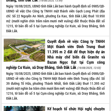
(19/08/2025, 13:59)
Ngày 18/08/2025, UBND tỉnh Đắk Lắk ban hành Quyết định số 0985/QĐ-
UBND về việc Cho Công ty TNHH một thành viên Gạch Long Phát (địa
chỉ: Số 22 Nguyễn An Ninh, phường Ea Kao, tỉnh Đắk Lắk) thuê 10.950
m2 (mười nghìn chín trăm năm mươi mét vuông) đất thuộc thửa đất số
1215, tờ bản đồ số 5 tại Cụm công nghiệp Cư Kuin, xã Dray Bhăng, tỉnh
Đắk Lắk.
Quyết định về việc Công ty TNHH
Một thành viên Đình Trung thuê
11.395 m 2 đất để thực hiện dự án
Nhà máy chế biến đá Granite và
Bazan Ngọc Đạt tại Cụm công
nghiệp Cư Kuin, xã Dray Bhăng, tỉnh Đắk Lắk
(19/08/2025, 13:55)
Ngày 18/08/2025, UBND tỉnh Đắk Lắk ban hành Quyết định số 0986/QĐ-
UBND về việc cho Công ty TNHH Một thành viên Đình Trung (địa chỉ: Số
39 đường Tố Hữu, phường Thành Nhất, tỉnh Đắk Lắk) thuê 11.395 m2
(mười một nghìn ba trăm chín mươi lăm mét vuông) đất thuộc thửa đất số
1216, tờ bản đồ số 5 tại Cụm công nghiệp Cư Kuin, xã Dray Bhăng, tỉnh
Đắk Lắk.
Kế hoạch tổ chức Hội nghị chuyên