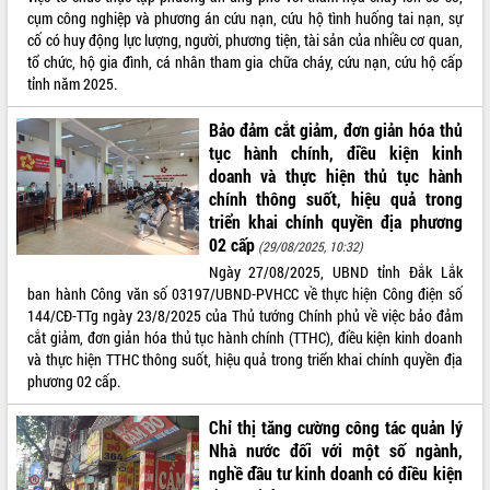
cụm công nghiệp và phương án cứu nạn, cứu hộ tình huống tai nạn, sự
VIDEO
cố có huy động lực lượng, người, phương tiện, tài sản của nhiều cơ quan,
tổ chức, hộ gia đình, cá nhân tham gia chữa cháy, cứu nạn, cứu hộ cấp
Không có file video nào để phát.
tỉnh năm 2025.
ALBUM ẢNH
Bảo đảm cắt giảm, đơn giản hóa thủ
tục hành chính, điều kiện kinh
doanh và thực hiện thủ tục hành
chính thông suốt, hiệu quả trong
triển khai chính quyền địa phương
02 cấp
(29/08/2025, 10:32)
Ngày 27/08/2025, UBND tỉnh Đắk Lắk
ban hành Công văn số 03197/UBND-PVHCC về thực hiện Công điện số
144/CĐ-TTg ngày 23/8/2025 của Thủ tướng Chính phủ về việc bảo đảm
LIÊN KẾT WEB
cắt giảm, đơn giản hóa thủ tục hành chính (TTHC), điều kiện kinh doanh
và thực hiện TTHC thông suốt, hiệu quả trong triển khai chính quyền địa
phương 02 cấp.
Chỉ thị tăng cường công tác quản lý
THỐNG KÊ TRUY CẬP
Nhà nước đối với một số ngành,
nghề đầu tư kinh doanh có điều kiện
Hôm nay:
14769