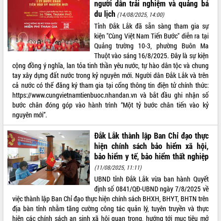
người dân trải nghiệm và quảng bá
du lịch
(14/08/2025, 14:00)
Tỉnh Đắk Lắk đã sẵn sàng tham gia sự
kiện "Cùng Việt Nam Tiến Bước" diễn ra tại
Quảng trường 10-3, phường Buôn Ma
Thuột vào sáng 16/8/2025. Đây là sự kiện
cộng đồng ý nghĩa, lan tỏa tinh thần yêu nước, tự hào dân tộc và chung
tay xây dựng đất nước trong kỷ nguyên mới. Người dân Đắk Lắk và trên
cả nước có thể đăng ký tham gia tại cổng thông tin điện tử chính thức:
https://www.cungvietnamtienbuoc.nhandan.vn và bắt đầu ghi nhận số
bước chân đóng góp vào hành trình “Một tỷ bước chân tiến vào kỷ
nguyên mới”.
Đắk Lắk thành lập Ban Chỉ đạo thực
hiện chính sách bảo hiểm xã hội,
bảo hiểm y tế, bảo hiểm thất nghiệp
(11/08/2025, 11:11)
UBND tỉnh Đắk Lắk vừa ban hành Quyết
định số 0841/QĐ-UBND ngày 7/8/2025 về
việc thành lập Ban Chỉ đạo thực hiện chính sách BHXH, BHYT, BHTN trên
địa bàn tỉnh nhằm tăng cường công tác quản lý, tuyên truyền và thực
hiện các chính sách an sinh xã hội quan trọng, hướng tới mục tiêu mở