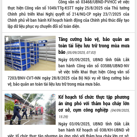
Công văn số 03468/UBND-PVHCC về việc
thực hiện Công văn số 1049/TTg-KSTT ngày 25/8/2025 của Thủ tướng
ĐIỂM TIN VĂN BẢN
Chính phủ triển khai Nghị quyết số 214/NQ-CP ngày 23/7/2025 của
Chính phủ về ban hành Kế hoạch hành động của Chính phủ thúc đẩy tạo
QUY HOẠCH - KẾ HOẠCH
lập dữ liệu phục vụ chuyển đổi số toàn diện.
Tăng cường bảo vệ, bảo quản an
toàn tài liệu lưu trữ trong mùa mưa
bão
(05/09/2025, 07:03)
Ngày 05/09/2025, UBND tỉnh Đắk Lắk
ban hành Công văn số 03588/UBND-NV
về việc triển khai thực hiện Công văn số
7203/BNV-CVT<NN ngày 28/8/2025 của Bộ Nội vụ về tăng cường bảo
vệ, bảo quản an toàn tài liệu lưu trữ trong mùa mưa bão.
Kế hoạch tổ chức thực tập phương
án ứng phó với thảm họa cháy lớn
cơ sở, cụm công nghiệp
(04/09/2025,
15:29)
Ngày 03/09/2025, UBND tỉnh Đắk Lắk
ban hành Kế hoạch số 038/KH-UBND về
việc tổ chức thực tập phương án ứng phó với thảm họa cháy lớn cơ sở,