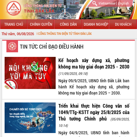
|
Vietnamese
English
TRANG CHỦ
CHÍNH QUYỀN
CÔNG DÂN
DOANH NGHIỆP
DU KHÁCH
Thứ năm, 06/08/2026
ĐẾN VỚI CỔNG THÔNG TIN ĐIỆN TỬ TỈNH ĐẮK LẮK
GIỚI THIỆU
TIN TỨC CHỈ ĐẠO ĐIỀU HÀNH
LÃNH ĐẠO UBND TỈNH
Kế hoạch xây dựng xã, phường
không ma túy giai đoạn 2025 - 2030
TIN TỨC SỰ KIỆN
(11/09/2025, 09:18)
Ngày 09/9/2025, UBND tỉnh Đắk Lắk ban
SỞ, BAN, NGÀNH
hành Kế hoạch xây dựng xã, phường
không ma túy giai đoạn 2025 – 2030.
UBND CÁC XÃ, PHƯỜNG
Triển khai thực hiện Công văn số
THÔNG TIN CHỈ ĐẠO ĐIỀU HÀNH
1049/TTg-KSTT ngày 25/8/2025 của
Thủ tướng Chính phủ
(05/09/2025,
HỆ THỐNG VĂN BẢN
10:14)
Ngày 04/9/2025, UBND tỉnh ban hành
VĂN BẢN HĐND TỈNH