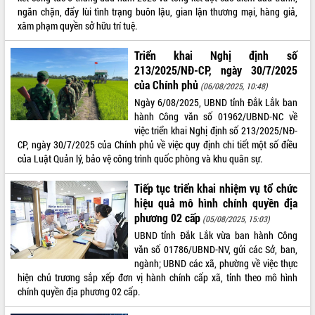
ngăn chặn, đẩy lùi tình trạng buôn lậu, gian lận thương mại, hàng giả,
xâm phạm quyền sở hữu trí tuệ.
Triển khai Nghị định số
213/2025/NĐ-CР, ngày 30/7/2025
của Chính phủ
(06/08/2025, 10:48)
Ngày 6/08/2025, UBND tỉnh Đắk Lắk ban
hành Công văn số 01962/UBND-NC về
việc triển khai Nghị định số 213/2025/NĐ-
CР, ngày 30/7/2025 của Chính phủ về việc quy định chi tiết một số điều
của Luật Quản lý, bảo vệ công trình quốc phòng và khu quân sự.
Tiếp tục triển khai nhiệm vụ tổ chức
hiệu quả mô hình chính quyền địa
phương 02 cấp
(05/08/2025, 15:03)
UBND tỉnh Đắk Lắk vừa ban hành Công
văn số 01786/UBND-NV, gửi các Sở, ban,
ngành; UBND các xã, phường về việc thực
hiện chủ trương sắp xếp đơn vị hành chính cấp xã, tỉnh theo mô hình
chính quyền địa phương 02 cấp.