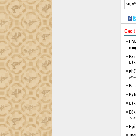
vụ, v
Các t
UBND
côn
Ra m
Đắk
Khẩn
(06/0
Ban
Kỳ 
Đắk
Đắk
17:30
Hội
Thô