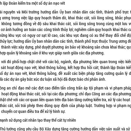
h lập Đoàn kiểm tra một số dự án nạo vét
ài nguyên và Môi trường hướng dẫn Ủy ban nhân dân các tỉnh, thành phố trực 
g ương trong việc lập quy hoạch thăm dò, khai thác cát, sỏi lòng sông, khắc phục
g không tương đồng về độ sâu khai thác cát, sỏi lòng sông trong cùng một lưu v
 cơ ảnh hưởng an toàn các công trình thủy lợi; nghiêm cấm quy hoạch khai thác cá
những khu vực có nguy cơ sạt lở cao, các khu vực đang có xu thế thay đổi chế độ
 thủy lực; hướng dẫn Ủy ban nhân dân các tỉnh, thành phố trực thuộc Trung ương đ
 thành việc xây dựng, phê duyệt phương án bảo vệ khoáng sản chưa khai thác; qu
 hợp quản lý khoáng sản ở khu vực giáp ranh giữa các địa phương.
 với đó phối hợp chặt chẽ với các bộ, ngành, địa phương liên quan trong việc kiểm
 sát hoạt động nạo vét, khơi thông luồng, kết hợp thu hồi cát; thành lập Đoàn kiể
số dự án nạo vét, khơi thông luồng, đề xuất các biện pháp tăng cường quản lý d
 là các dự án gây bức xúc dư luận xã hội đã được báo chí phản ánh.
ông an chỉ đạo mở các đợt cao điểm tấn công trấn áp tội phạm và vi phạm pháp
g hoạt động khai thác cát, sỏi tại các địa phương; chỉ đạo Công an các địa phương
hặt chẽ với các cơ quan liên quan trên địa bàn tăng cường kiểm tra, xử lý các hoạ
 thác cát, sỏi trái phép theo đúng quy định của pháp luật. Trường hợp vi phạm n
 chuyển cơ quan điều tra để xử lý hình sự.
mạnh sử dụng cát nhân tạo thay thế cát tự nhiên
Thủ tướng cũng yêu cầu Bộ Xây dựng tăng cường hướng dẫn việc sản xuất và sử