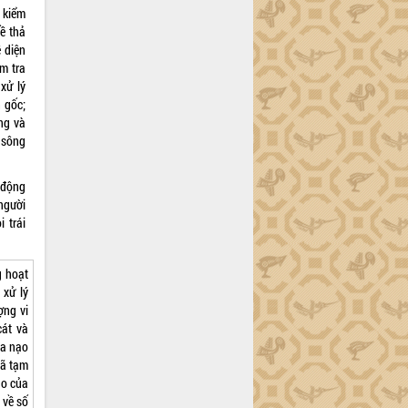
 kiểm
ề thả
 diện
m tra
xử lý
n gốc;
ng và
g sông
 động
 người
 trái
g hoạt
 xử lý
ợng vi
cát và
óa nạo
đã tạm
ạo của
 về số