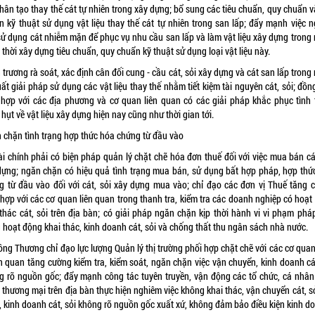
hân tạo thay thế cát tự nhiên trong xây dựng; bổ sung các tiêu chuẩn, quy chuẩn v
n kỹ thuật sử dụng vật liệu thay thế cát tự nhiên trong san lấp; đẩy mạnh việc n
sử dụng cát nhiễm mặn để phục vụ nhu cầu san lấp và làm vật liệu xây dựng trong 
thời xây dựng tiêu chuẩn, quy chuẩn kỹ thuật sử dụng loại vật liệu này.
trương rà soát, xác định cân đối cung - cầu cát, sỏi xây dựng và cát san lấp trong
ất giải pháp sử dụng các vật liệu thay thế nhằm tiết kiệm tài nguyên cát, sỏi; đồn
 hợp với các địa phương và cơ quan liên quan có các giải pháp khắc phục tình 
 hụt về vật liệu xây dựng hiện nay cũng như thời gian tới.
 chặn tình trạng hợp thức hóa chứng từ đầu vào
ài chính phải có biện pháp quản lý chặt chẽ hóa đơn thuế đối với việc mua bán cát
dựng; ngăn chặn có hiệu quả tình trạng mua bán, sử dụng bất hợp pháp, hợp thứ
g từ đầu vào đối với cát, sỏi xây dựng mua vào; chỉ đạo các đơn vị Thuế tăng 
 hợp với các cơ quan liên quan trong thanh tra, kiểm tra các doanh nghiệp có hoạt
 thác cát, sỏi trên địa bàn; có giải pháp ngăn chặn kịp thời hành vi vi phạm pháp
 hoạt động khai thác, kinh doanh cát, sỏi và chống thất thu ngân sách nhà nước.
ông Thương chỉ đạo lực lượng Quản lý thị trường phối hợp chặt chẽ với các cơ quan
ên quan tăng cường kiểm tra, kiểm soát, ngăn chặn việc vận chuyển, kinh doanh cá
g rõ nguồn gốc; đẩy mạnh công tác tuyên truyền, vận động các tổ chức, cá nhân
thương mại trên địa bàn thực hiện nghiêm việc không khai thác, vận chuyển cát, sỏ
, kinh doanh cát, sỏi không rõ nguồn gốc xuất xứ, không đảm bảo điều kiện kinh d