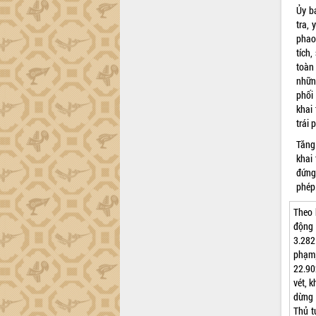
Ủy b
tra,
phao
tích
toàn
những
phối
khai 
trái 
Tăng
khai 
đứng
phép
Theo 
động 
3.282
phạm;
22.90
vét, 
dừng 
Thủ t