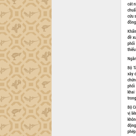
cát n
chuẩ
cứu 
đồng 
Khẩn 
đề xu
phối
thiếu
Ngăn
Bộ T
xây 
chứn
phối
khai
trong
Bộ C
vị li
khôn
động 
phép