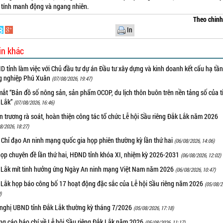
ề tính manh động và ngang nhiên.
Theo chin
In
in khác
 tỉnh làm việc với Chủ đầu tư dự án Đầu tư xây dựng và kinh doanh kết cấu hạ tầ
g nghiệp Phú Xuân
(07/08/2026, 19:47)
ắt “Bản đồ số nông sản, sản phẩm OCOP, du lịch thôn buôn trên nền tảng số của t
 Lắk”
(07/08/2026, 16:46)
 trương rà soát, hoàn thiện công tác tổ chức Lễ hội Sầu riêng Đắk Lắk năm 2026
8/2026, 18:27)
 Chỉ đạo An ninh mạng quốc gia họp phiên thường kỳ lần thứ hai
(06/08/2026, 14:06)
họp chuyên đề lần thứ hai, HĐND tỉnh khóa XI, nhiệm kỳ 2026-2031
(06/08/2026, 12:02)
 Lắk mít tinh hưởng ứng Ngày An ninh mạng Việt Nam năm 2026
(06/08/2026, 10:47)
 Lắk họp báo công bố 17 hoạt động đặc sắc của Lễ hội Sầu riêng năm 2026
(05/08/2
)
 nghị UBND tỉnh Đắk Lắk thường kỳ tháng 7/2026
(05/08/2026, 17:18)
ng cáo báo chí về Lễ hội Sầu riêng Đắk Lắk năm 2026
(05/08/2026, 11:17)