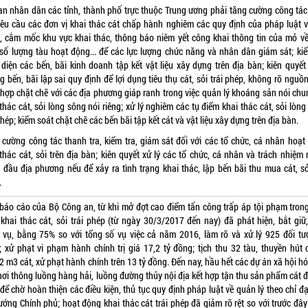
an nhân dân các tỉnh, thành phố trực thuộc Trung ương phải tăng cường công tác
 yêu cầu các đơn vị khai thác cát chấp hành nghiêm các quy định của pháp luật v
, cắm mốc khu vực khai thác, thông báo niêm yết công khai thông tin của mỏ về
, số lượng tàu hoạt động... để các lực lượng chức năng và nhân dân giám sát; kiể
 diện các bến, bãi kinh doanh tập kết vật liệu xây dựng trên địa bàn; kiên quyết 
 bến, bãi lập sai quy định để lợi dụng tiêu thụ cát, sỏi trái phép, không rõ nguồ
 hợp chặt chẽ với các địa phương giáp ranh trong việc quản lý khoáng sản nói chu
thác cát, sỏi lòng sông nói riêng; xử lý nghiêm các tụ điểm khai thác cát, sỏi lòn
phép; kiểm soát chặt chẽ các bến bãi tập kết cát và vật liệu xây dựng trên địa bàn.
 cường công tác thanh tra, kiểm tra, giám sát đối với các tổ chức, cá nhân hoạt
thác cát, sỏi trên địa bàn; kiên quyết xử lý các tổ chức, cá nhân và trách nhiệm
 đầu địa phương nếu để xảy ra tình trạng khai thác, lập bến bãi thu mua cát, sỏi
.
báo cáo của Bộ Công an, từ khi mở đợt cao điểm tấn công trấp áp tội phạm tron
khai thác cát, sỏi trái phép (từ ngày 30/3/2017 đến nay) đã phát hiện, bắt giữ,
 vụ, bằng 75% so với tổng số vụ việc cả năm 2016, làm rõ và xử lý 925 đối tư
 xử phạt vi phạm hành chính trị giá 17,2 tỷ đồng; tịch thu 32 tàu, thuyền hút 
2 m3 cát, xử phạt hành chính trên 13 tỷ đồng. Đến nay, hầu hết các dự án xã hội h
khơi thông luồng hàng hải, luồng đường thủy nội địa kết hợp tận thu sản phẩm cát 
để chờ hoàn thiện các điều kiện, thủ tục quy định pháp luật về quản lý theo chỉ đ
ướng Chính phủ; hoạt động khai thác cát trái phép đã giảm rõ rệt so với trước đây