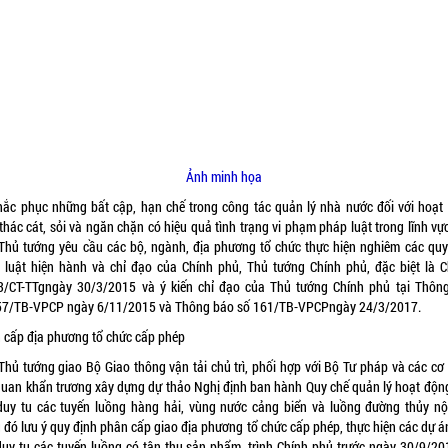
Ảnh minh họa
hắc phục những bất cập, hạn chế trong công tác quản lý nhà nước đối với hoạt
thác cát, sỏi và ngăn chặn có hiệu quả tình trạng vi phạm pháp luật trong lĩnh vự
Thủ tướng yêu cầu các bộ, ngành, địa phương tổ chức thực hiện nghiêm các quy
 luật hiện hành và chỉ đạo của Chính phủ, Thủ tướng Chính phủ, đặc biệt là Ch
3/CT-TTg
ngày 30/3/2015 và ý kiến chỉ đạo của Thủ tướng Chính phủ tại Thôn
57/TB-VPCP
ngày 6/11/2015 và Thông báo số
161/TB-VPCP
ngày 24/3/2017.
 cấp địa phương tổ chức cấp phép
Thủ tướng giao Bộ Giao thông vận tải chủ trì, phối hợp với Bộ Tư pháp và các cơ
 quan khẩn trương xây dựng dự thảo Nghị định ban hành Quy chế quản lý hoạt độn
 duy tu các tuyến luồng hàng hải, vùng nước cảng biển và luồng đường thủy nội
g đó lưu ý quy định phân cấp giao địa phương tổ chức cấp phép, thực hiện các dự á
 duy tu các tuyến luồng có tận thu sản phẩm, trình Chính phủ trước ngày 30/9/20