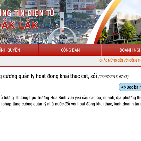
ÍNH QUYỀN
CÔNG DÂN
DOANH NGH
CHÀO MỪNG ĐẾN VỚI CỔNG THÔNG TIN ĐIỆN TỬ T
g cường quản lý hoạt động khai thác cát, sỏi
(26/07/2017, 07:45)
Đọc bài 
ủ tướng Thường trực Trương Hòa Bình vừa yêu cầu các bộ, ngành, địa phương th
ải pháp tăng cường quản lý nhà nước đối với hoạt động khai thác, kinh doanh tài
.