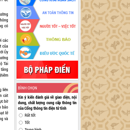
cường
không
ng có
i các
t của
với Ủy
tướng
Bộ Tài
 tăng
nghiêm
BÌNH CHỌN
g liên
n cát
Xin ý kiến đánh giá về giao diện, nội
ực bờ
dung, chất lượng cung cấp thông tin
áp bảo
của Cổng thông tin điện tử tỉnh
ạt lở
Rất tốt
ng và
Tốt
Trung bình