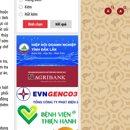
Kém
thuộc
Rất kém
 tình
ực có
Bình chọn
Kết quả
t sỏi
 thủy
ể sớm
y chế
 tra,
m tra
ự án,
 luật
 phối
t động
ghiêm
 dụng