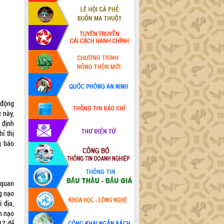
 động
c này,
 định
ỉ thị
g báo
 quan
g nạo
 địa,
n nạo
17 để