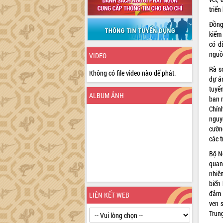
triển
Đồng
kiểm
có đ
nguồ
VIDEO
Rà s
Không có file video nào để phát.
dự á
tuyến
ALBUM ẢNH
ban 
Chính
nguy
cường
các 
Bộ Nô
quan
nhiễ
biển 
đảm 
LIÊN KẾT WEB
ven 
Trun