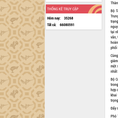
Thàn
THỐNG KÊ TRUY CẬP
Bộ T
Trun
Hôm nay:
35268
trạn
Tất cả:
66080591
nguy
tại 
văn,
hoàn
phối
Cùng
giám
một 
nhất
Bộ C
tron
hợp c
khai
trọng
Đẩy 
Phó 