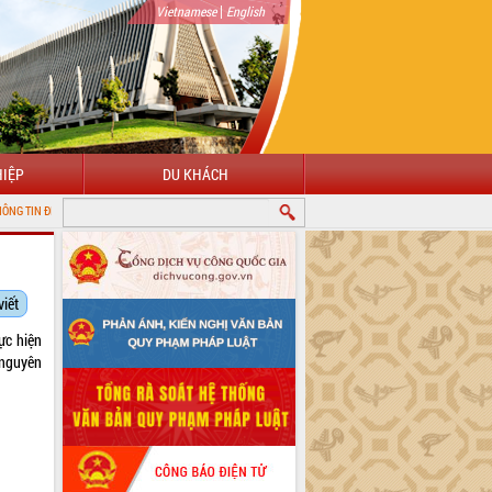
|
Vietnamese
English
IỆP
DU KHÁCH
ỈNH ĐẮK LẮK
viết
ực hiện
 nguyên