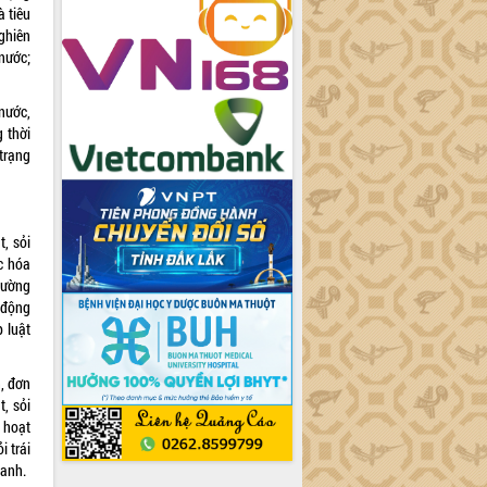
à tiêu
ghiên
nước;
 nước,
g thời
trạng
, sỏi
c hóa
cường
 động
 luật
, đơn
t, sỏi
 hoạt
i trái
oanh.