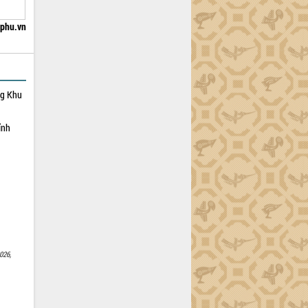
hphu.vn
ng Khu
ỉnh
026,