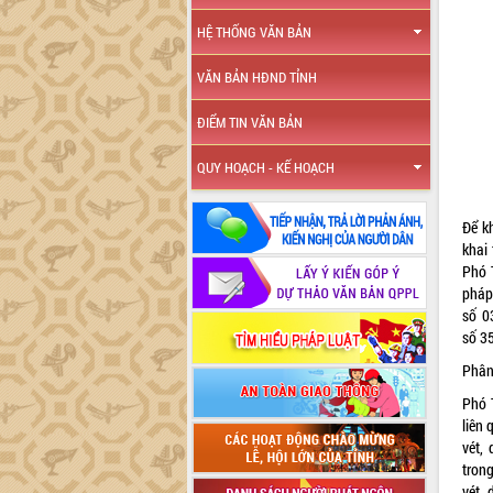
HỆ THỐNG VĂN BẢN
VĂN BẢN HĐND TỈNH
ĐIỂM TIN VĂN BẢN
QUY HOẠCH - KẾ HOẠCH
Để k
khai 
Phó 
pháp
số
0
số
3
Phân
Phó 
liên
vét,
tron
vét,