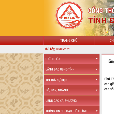
TRANG CHỦ
CH
Thứ bảy, 08/08/2026
GIỚI THIỆU
Tăn
LÃNH ĐẠO UBND TỈNH
Phó Th
TIN TỨC SỰ KIỆN
các gi
cát, sỏi
SỞ, BAN, NGÀNH
UBND CÁC XÃ, PHƯỜNG
THÔNG TIN CHỈ ĐẠO ĐIỀU HÀNH