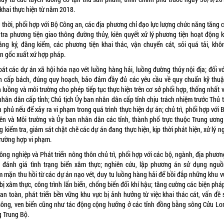
 khai thực hiện từ năm 2018.
 thời, phối hợp với Bộ Công an, các địa phương chỉ đạo lực lượng chức năng tăng 
 tra phương tiện giao thông đường thủy, kiên quyết xử lý phương tiện hoạt động 
ăng ký, đăng kiểm, các phương tiện khai thác, vận chuyển cát, sỏi quá tải, khô
n gốc xuất xứ hợp pháp.
oát các dự án xã hội hóa nạo vét luồng hàng hải, luồng đường thủy nội địa; đối vớ
n cấp bách, đúng quy hoạch, bảo đảm đầy đủ các yêu cầu về quy chuẩn kỹ thuậ
 luồng và môi trường cho phép tiếp tục thực hiện trên cơ sở phối hợp, thống nhất 
nhân dân cấp tỉnh; Chủ tịch Ủy ban nhân dân cấp tỉnh chịu trách nhiệm trước Thủ 
 phủ nếu để xảy ra vi phạm trong quá trình thực hiện dự án; chủ trì, phối hợp với 
ên và Môi trường và Ủy ban nhân dân các tỉnh, thành phố trực thuộc Trung ương
 kiểm tra, giám sát chặt chẽ các dự án đang thực hiện, kịp thời phát hiện, xử lý 
trường hợp vi phạm.
ng nghiệp và Phát triển nông thôn chủ trì, phối hợp với các bộ, ngành, địa phươn
 đánh giá tình trạng biển xâm thực; nghiên cứu, lập phương án sử dụng nguồ
m mặn thu hồi từ các dự án nạo vét, duy tu luồng hàng hải để bồi đắp những khu v
bị xâm thực, công trình lấn biển, chống biến đổi khí hậu; tăng cường các biện ph
an toàn, phát triển bền vững khu vực bị ảnh hưởng từ việc khai thác cát, vấn đề s
sông, ven biển cũng như tác động cộng hưởng ở các tỉnh đồng bằng sông Cửu Lo
g Trung Bộ.