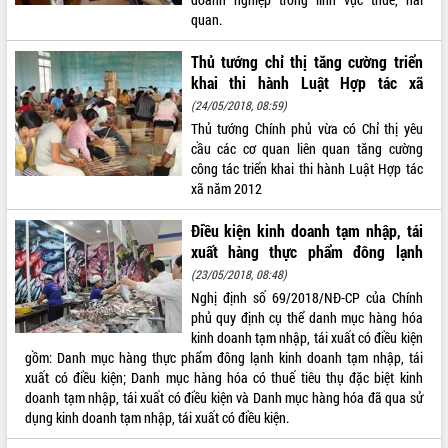
quan.
VIDEO
Thủ tướng chỉ thị tăng cường triển
Không có file video nào để phát.
khai thi hành Luật Hợp tác xã
(24/05/2018, 08:59)
ALBUM ẢNH
Thủ tướng Chính phủ vừa có Chỉ thị yêu
cầu các cơ quan liên quan tăng cường
công tác triển khai thi hành Luật Hợp tác
xã năm 2012
Điều kiện kinh doanh tạm nhập, tái
xuất hàng thực phẩm đông lạnh
(23/05/2018, 08:48)
Nghị định số 69/2018/NĐ-CP của Chính
LIÊN KẾT WEB
phủ quy định cụ thể danh mục hàng hóa
kinh doanh tạm nhập, tái xuất có điều kiện
gồm: Danh mục hàng thực phẩm đông lạnh kinh doanh tạm nhập, tái
xuất có điều kiện; Danh mục hàng hóa có thuế tiêu thụ đặc biệt kinh
doanh tạm nhập, tái xuất có điều kiện và Danh mục hàng hóa đã qua sử
THỐNG KÊ TRUY CẬP
dụng kinh doanh tạm nhập, tái xuất có điều kiện.
Hôm nay:
30491