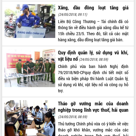
Xăng, dầu đồng loạt tăng giá
ĐIỂM TIN VĂN BẢN
(24/05/2018, 09:11)
QUY HOẠCH - KẾ HOẠCH
Liên Bộ Công Thương – Tài chính đã có
thông tin về điều hành giá xăng dầu kể từ
15h chiều 23/5. Theo đó, tất cả các mặt
hàng xăng, dầu đồng loạt tăng giá bán.
Quy định quản lý, sử dụng vũ khí,
vật liệu nổ
(24/05/2018, 08:59)
Chính phủ vừa ban hành Nghị định
79/2018/NĐ-CPquy định chi tiết một số
điều và biện pháp thi hành Luật Quản lý,
sử dụng vũ khí, vật liệu nổ và công cụ hỗ
trợ.
Tháo gỡ vướng mắc của doanh
nghiệp trong lĩnh vực thuế, hải quan
(24/05/2018, 08:59)
Thủ tướng Chính phủ vừa có ý kiến về việc
tháo gỡ khó khăn, vướng mắc của các
doanh nghiệp trong lĩnh vực thuế, hải