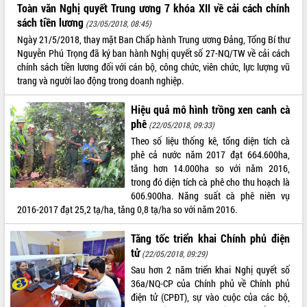
Toàn văn Nghị quyết Trung ương 7 khóa XII về cải cách chính
Tất cả:
66075814
sách tiền lương
(23/05/2018, 08:45)
Ngày 21/5/2018, thay mặt Ban Chấp hành Trung ương Đảng, Tổng Bí thư
Nguyễn Phú Trọng đã ký ban hành Nghị quyết số 27-NQ/TW về cải cách
chính sách tiền lương đối với cán bộ, công chức, viên chức, lực lượng vũ
trang và người lao động trong doanh nghiệp.
Hiệu quả mô hình trồng xen canh cà
phê
(22/05/2018, 09:33)
Theo số liệu thống kê, tổng diện tích cà
phê cả nước năm 2017 đạt 664.600ha,
tăng hơn 14.000ha so với năm 2016,
trong đó diện tích cà phê cho thu hoạch là
606.900ha. Năng suất cà phê niên vụ
2016-2017 đạt 25,2 tạ/ha, tăng 0,8 tạ/ha so với năm 2016.
Tăng tốc triển khai Chính phủ điện
tử
(22/05/2018, 09:29)
Sau hơn 2 năm triển khai Nghị quyết số
36a/NQ-CP của Chính phủ về Chính phủ
điện tử (CPĐT), sự vào cuộc của các bộ,