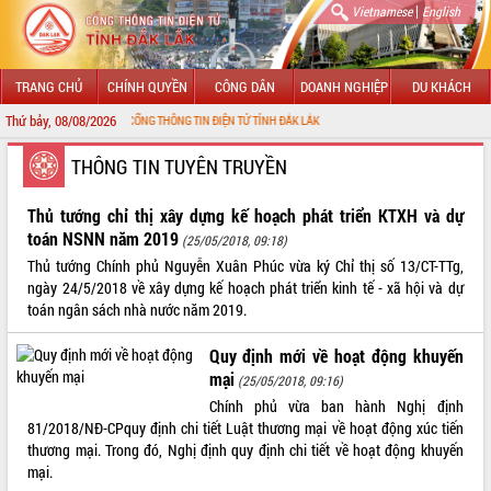
|
Vietnamese
English
TRANG CHỦ
CHÍNH QUYỀN
CÔNG DÂN
DOANH NGHIỆP
DU KHÁCH
Thứ bảy, 08/08/2026
G ĐẾN VỚI CỔNG THÔNG TIN ĐIỆN TỬ TỈNH ĐẮK LẮK
GIỚI THIỆU
THÔNG TIN TUYÊN TRUYỀN
LÃNH ĐẠO UBND TỈNH
Thủ tướng chỉ thị xây dựng kế hoạch phát triển KTXH và dự
toán NSNN năm 2019
(25/05/2018, 09:18)
TIN TỨC SỰ KIỆN
Thủ tướng Chính phủ Nguyễn Xuân Phúc vừa ký Chỉ thị số 13/CT-TTg,
ngày 24/5/2018 về xây dựng kế hoạch phát triển kinh tế - xã hội và dự
SỞ, BAN, NGÀNH
toán ngân sách nhà nước năm 2019.
UBND CÁC XÃ, PHƯỜNG
Quy định mới về hoạt động khuyến
mại
(25/05/2018, 09:16)
THÔNG TIN CHỈ ĐẠO ĐIỀU HÀNH
Chính phủ vừa ban hành Nghị định
81/2018/NĐ-CPquy định chi tiết Luật thương mại về hoạt động xúc tiến
HỆ THỐNG VĂN BẢN
thương mại. Trong đó, Nghị định quy định chi tiết về hoạt động khuyến
mại.
VĂN BẢN HĐND TỈNH