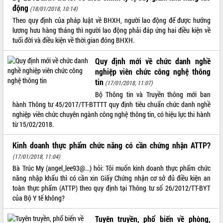
động
(18/01/2018, 10:14)
VIDEO
Theo quy định của pháp luật về BHXH, người lao động để được hưởng
lương hưu hàng tháng thì người lao động phải đáp ứng hai điều kiện về
Không có file video nào để phát.
tuổi đời và điều kiện về thời gian đóng BHXH.
ALBUM ẢNH
Quy định mới về chức danh nghề
nghiệp viên chức công nghệ thông
tin
(17/01/2018, 11:07)
Bộ Thông tin và Truyền thông mới ban
hành Thông tư 45/2017/TT-BTTTT quy định tiêu chuẩn chức danh nghề
nghiệp viên chức chuyên ngành công nghệ thông tin, có hiệu lực thi hành
từ 15/02/2018.
Kinh doanh thực phẩm chức năng có cần chứng nhận ATTP?
LIÊN KẾT WEB
(17/01/2018, 11:04)
Bà Trúc My (angel_lee93@...) hỏi: Tôi muốn kinh doanh thực phẩm chức
năng nhập khẩu thì có cần xin Giấy Chứng nhận cơ sở đủ điều kiện an
toàn thực phẩm (ATTP) theo quy định tại Thông tư số 26/2012/TT-BYT
của Bộ Y tế không?
THỐNG KÊ TRUY CẬP
Hôm nay:
4987
Tuyên truyền, phổ biến về phòng,