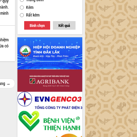
P quy
 hành.
Kém
 minh
Rất kém
Bình chọn
Kết quả
nhiệm
ừa có
cùng →