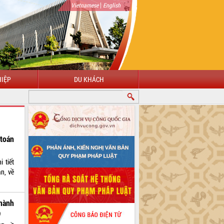
|
Vietnamese
English
IỆP
DU KHÁCH
toán
 tiết
n, về
hành
)