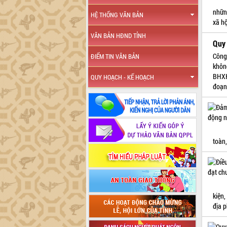
nhữn
HỆ THỐNG VĂN BẢN
xã h
VĂN BẢN HĐND TỈNH
Quy 
Công
ĐIỂM TIN VĂN BẢN
khôn
BHXH
QUY HOẠCH - KẾ HOẠCH
đoạn
toàn
kiện,
địa 