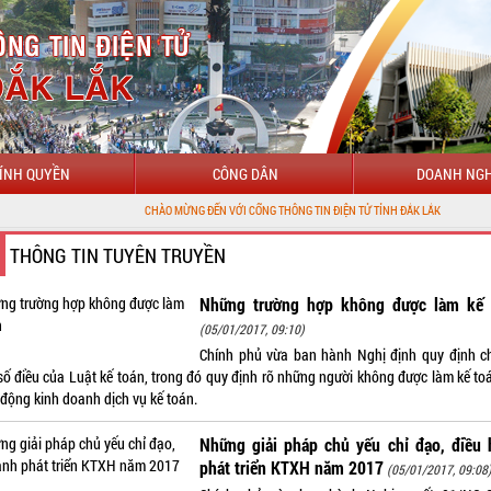
ÍNH QUYỀN
CÔNG DÂN
DOANH NGH
CHÀO MỪNG ĐẾN VỚI CỔNG THÔNG TIN ĐIỆN TỬ TỈNH ĐẮK LẮK
THÔNG TIN TUYÊN TRUYỀN
Những trường hợp không được làm kế 
(05/01/2017, 09:10)
Chính phủ vừa ban hành Nghị định quy định chi
số điều của Luật kế toán, trong đó quy định rõ những người không được làm kế toá
 động kinh doanh dịch vụ kế toán.
Những giải pháp chủ yếu chỉ đạo, điều 
phát triển KTXH năm 2017
(05/01/2017, 09:08