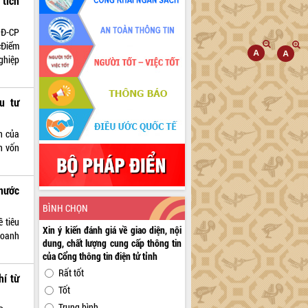
 tích
NĐ-CP
cĐiểm
ghiệp
u tư
n của
h vốn
nước
BÌNH CHỌN
 tiêu
Xin ý kiến đánh giá về giao diện, nội
doanh
dung, chất lượng cung cấp thông tin
của Cổng thông tin điện tử tỉnh
Rất tốt
hí từ
Tốt
Trung bình