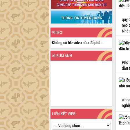
quy 
neo 
Nhà 
VIDEO
Không có file video nào để phát.
ALBUM ẢNH
Phó 
đầu 
chí 
nghi
LIÊN KẾT WEB