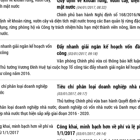
Quy định về khoán rừng, vườn cây, diện
mặt nước
(04/01/2017, 08:32)
Chính phủ ban hành Nghị định số 168/2016/
định về khoán rừng, vườn cây và diện tích mặt nước trong các Ban quản lý rừng đặ
dụng, rừng phòng hộ và Công ty trách nhiệm hữu hạn một thành viên nông, lâm n
nước.
Đẩy nhanh giải ngân kế hoạch vốn đầ
công
(03/01/2017, 09:18)
Văn phòng Chính phủ vừa có thông báo kết luậ
Thủ tướng Vương Đình Huệ tại cuộc họp Tổ công tác đẩy nhanh giải ngân kế hoạc
tư công năm 2016.
Tiêu chí phân loại doanh nghiệp nhà 
(03/01/2017, 09:17)
Thủ tướng Chính phủ vừa ban hành Quyết định về
phân loại doanh nghiệp nhà nước, doanh nghiệp có vốn nhà nước và Danh mục 
ệp nhà nước thực hiện sắp xếp giai đoạn 2016 - 2020.
Công khai, minh bạch hơn về phí và lệ p
1/1/2017
(03/01/2017, 09:14)