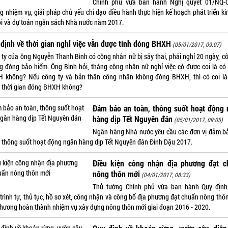
Chính phủ vừa ban hành Nghị quyết 01/NQ-
g nhiệm vụ, giải pháp chủ yếu chỉ đạo điều hành thực hiện kế hoạch phát triển kin
ội và dự toán ngân sách Nhà nước năm 2017.
định về thời gian nghỉ việc vẫn được tính đóng BHXH
(05/01/2017, 09:07)
 ty của ông Nguyễn Thanh Bình có công nhân nữ bị sảy thai, phải nghỉ 20 ngày, cô
g đóng bảo hiểm. Ông Bình hỏi, tháng công nhân nữ nghỉ việc có được coi là có
 không? Nếu công ty và bản thân công nhân không đóng BHXH, thì có coi là
 thời gian đóng BHXH không?
Đảm bảo an toàn, thông suốt hoạt động 
hàng dịp Tết Nguyên đán
(05/01/2017, 09:05)
Ngân hàng Nhà nước yêu cầu các đơn vị đảm b
, thông suốt hoạt động ngân hàng dịp Tết Nguyên đán Đinh Dậu 2017.
Điều kiện công nhận địa phương đạt c
nông thôn mới
(04/01/2017, 08:33)
Thủ tướng Chính phủ vừa ban hành Quy định
 trình tự, thủ tục, hồ sơ xét, công nhận và công bố địa phương đạt chuẩn nông thô
phương hoàn thành nhiệm vụ xây dựng nông thôn mới giai đoạn 2016 - 2020.