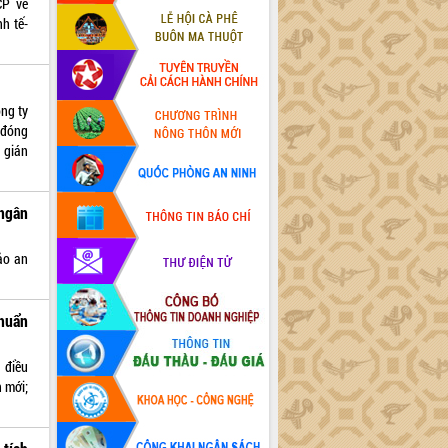
CP về
h tế-
ng ty
 đóng
 gián
ngân
ảo an
huẩn
 điều
n mới;