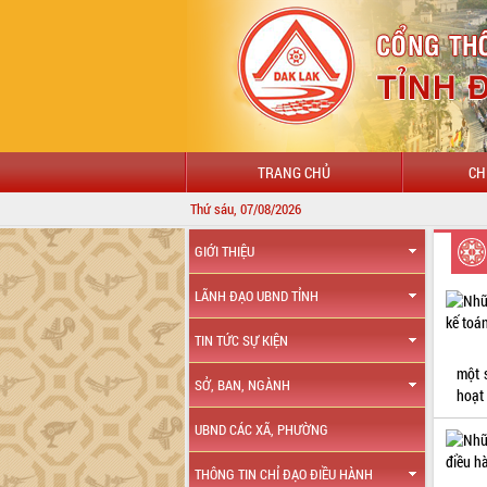
TRANG CHỦ
CH
Thứ sáu, 07/08/2026
GIỚI THIỆU
LÃNH ĐẠO UBND TỈNH
TIN TỨC SỰ KIỆN
một 
SỞ, BAN, NGÀNH
hoạt
UBND CÁC XÃ, PHƯỜNG
THÔNG TIN CHỈ ĐẠO ĐIỀU HÀNH