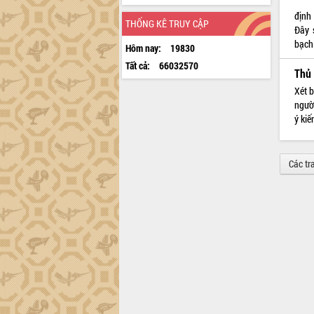
định 
THỐNG KÊ TRUY CẬP
Đây 
bạch
Hôm nay:
19830
Tất cả:
66032570
Thủ 
Xét 
ngườ
ý kiế
Các tr