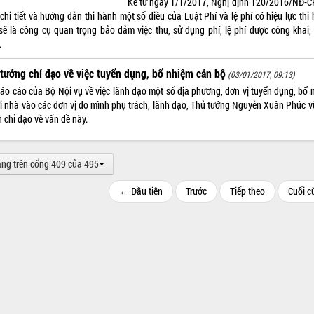
Kể từ ngày 1/1/2017, Nghị định 120/2016/NĐ-C
chi tiết và hướng dẫn thi hành một số điều của Luật Phí và lệ phí có hiệu lực thi
sẽ là công cụ quan trọng bảo đảm việc thu, sử dụng phí, lệ phí được công khai,
.
tướng chỉ đạo về việc tuyển dụng, bổ nhiệm cán bộ
(03/01/2017, 09:13)
báo cáo của Bộ Nội vụ về việc lãnh đạo một số địa phương, đơn vị tuyển dụng, bổ 
i nhà vào các đơn vị do mình phụ trách, lãnh đạo, Thủ tướng Nguyễn Xuân Phúc v
n chỉ đạo về vấn đề này.
ang trên cổng 409 của 495
← Đầu tiên
Trước
Tiếp theo
Cuối 