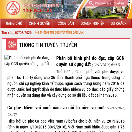
|
Vietnamese
English
TRANG CHỦ
CHÍNH QUYỀN
CÔNG DÂN
DOANH NGHIỆP
DU KHÁCH
Thứ sáu, 07/08/2026
 ĐẾN VỚI CỔNG THÔNG TIN ĐIỆN TỬ TỈNH ĐẮK LẮK
GIỚI THIỆU
THÔNG TIN TUYÊN TRUYỀN
LÃNH ĐẠO UBND TỈNH
Phân bổ kinh phí đo đạc, cấp GCN
quyền sử dụng đất
(12/12/2016, 09:11)
TIN TỨC SỰ KIỆN
Thủ tướng Chính phủ vừa phê duyệt và
phân bổ 150 tỷ đồng cho 36 tỉnh, thành phố trực thuộc Trung ương từ
SỞ, BAN, NGÀNH
nguồn chi sự nghiệp kinh tế thuộc ngân sách trung ương năm 2016 đã
được Quốc hội quyết định để thực hiện nhiệm vụ đo đạc, cấp giấy chứng
UBND CÁC XÃ, PHƯỜNG
nhận quyền sử dụng đất và xây dựng cơ sở dữ liệu đất đai năm 2016.
THÔNG TIN CHỈ ĐẠO ĐIỀU HÀNH
Cà phê: Niềm vui cuối năm và nỗi lo niên vụ mới
(12/12/2016,
09:10)
HỆ THỐNG VĂN BẢN
Hiệp hội Cà phê Ca cao Việt Nam (Vicofa) cho biết, niên vụ 2015-2016
(tính từ ngày 1/10/2015-30/9/2016), Việt Nam xuất khẩu được gần 1,75
VĂN BẢN HĐND TỈNH