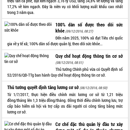
triệu tấn cà phê, đạt kim ngạch 3,16 tỷ USD, tăng 34,8% về lượng và tăng
17,2% về kim ngạch. Đây là niên vụ có khối lượng xuất khẩu cao nhất
ĐIỂM TIN VĂN BẢN
trong 3 năm qua.
QUY HOẠCH - KẾ HOẠCH
100% dân số được theo dõi sức
khỏe
(09/12/2016, 08:27)
Đến năm 2025, 100% xã đạt Tiêu chí quốc
gia về y tế xã; 100% dân số được quản lý, theo dõi sức khỏe...
Quy chế hoạt động thông tin cơ sở
(08/12/2016, 08:51)
Thủ tướng Chính phủ vừa có Quyết định số
52/2016/QĐ-TTg ban hành Quy chế hoạt động thông tin cơ sở.
Thủ tướng quyết định tăng lương cơ sở
(08/12/2016, 08:50)
Từ 1/7/2017, thực hiện điều chỉnh mức lương cơ sở từ 1,21 triệu
đồng/tháng lên 1,3 triệu đồng/tháng. Đồng thời điều chỉnh lương lưu, trợ
cấp bảo hiểm xã hội và trợ cấp ưu đãi người có công tăng bằng mức
lương cơ sở.
Cơ chế đặc thù quản lý đầu tư xây