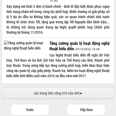
14:36)
Tất cả:
66049591
Xây dựng mô hình 3 đơn vị hành chính - kinh tế đặc biệt; khắc phục ngay
tình trạng chậm trễ trong công tác phối hợp; khẩn trương có giải pháp xử
lý 5 dự án đầu tư không hiệu quả; các cơ quan hành chính nhà nước
không tổ chức chúc Tết, tặng quà trong dịp Tết Nguyên đán Đinh Dậu;...
là những nội dung quan trọng tại Nghị quyết phiên họp Chính phủ
thường kỳ tháng 11/2016.
Tăng cường quản lý hoạt động nghệ
thuật biểu diễn
(07/12/2016, 14:34)
Cục Nghệ thuật biểu diễn đề nghị Sở Văn
hóa, Thể thao và Du lịch (Sở Văn hóa và Thể thao) các tỉnh, thành phố
trực thuộc Trung ương tiếp tục tăng cường phối hợp, triển khai thực hiện
công tác quản lý, cấp giấy phép, thanh tra, kiểm tra hoạt động nghệ thuật
biểu diễn thời điểm cuối năm 2016 và đầu năm mới 2017.
Các trang trên cổng 416 của 495
Trước
Tiếp theo