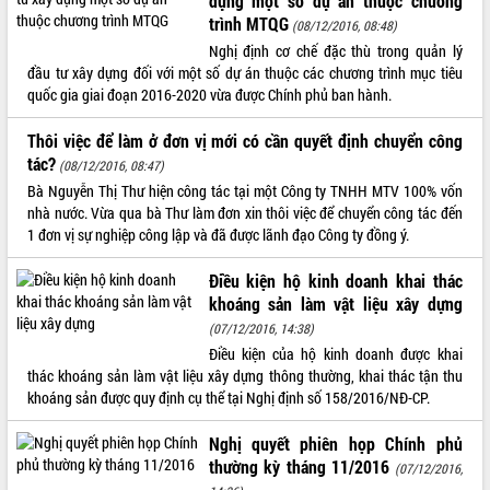
dựng một số dự án thuộc chương
trình MTQG
(08/12/2016, 08:48)
VIDEO
Nghị định cơ chế đặc thù trong quản lý
Không có file video nào để phát.
đầu tư xây dựng đối với một số dự án thuộc các chương trình mục tiêu
quốc gia giai đoạn 2016-2020 vừa được Chính phủ ban hành.
ALBUM ẢNH
Thôi việc để làm ở đơn vị mới có cần quyết định chuyển công
tác?
(08/12/2016, 08:47)
Bà Nguyễn Thị Thư hiện công tác tại một Công ty TNHH MTV 100% vốn
nhà nước. Vừa qua bà Thư làm đơn xin thôi việc để chuyển công tác đến
1 đơn vị sự nghiệp công lập và đã được lãnh đạo Công ty đồng ý.
Điều kiện hộ kinh doanh khai thác
khoáng sản làm vật liệu xây dựng
(07/12/2016, 14:38)
LIÊN KẾT WEB
Điều kiện của hộ kinh doanh được khai
thác khoáng sản làm vật liệu xây dựng thông thường, khai thác tận thu
khoáng sản được quy định cụ thể tại Nghị định số 158/2016/NĐ-CP.
THỐNG KÊ TRUY CẬP
Nghị quyết phiên họp Chính phủ
thường kỳ tháng 11/2016
(07/12/2016,
Hôm nay:
4268