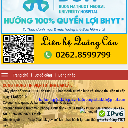
Toggle
Trang chủ
Sơ đồ cổng
Đăng nhập
navigation
CỔNG THÔNG TIN ĐIỆN TỬ TỈNH ĐẮK LẮK
Giấy phép số 99/GP-TTĐT do Cục QL Phát thanh Truyền hình và Thông tin Điện tử cấp
ngày 14/05/2010
banbientap@daklak.gov.vn hoặc congttdtdaklak@gmail.com
Cơ quan chủ quản: Ủy ban nhân dân tỉnh Đắk Lắk
Cơ quan thường trực: Văn phòng UBND tỉnh - 09 Lê Duẩn - P.Buôn Ma Thuột - Đắk Lắk.
SĐT:
0262.859.9699
Email:
Ghi rõ nguồn tin "http://daklak.gov.vn" khi phát hành lại các thông tin từ Cổng TTĐT
này