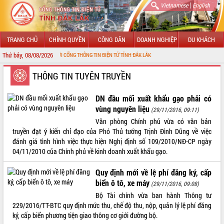
|
Vietnamese
English
TRANG CHỦ
CHÍNH QUYỀN
CÔNG DÂN
DOANH NGHIỆP
DU KHÁCH
Thứ bảy, 08/08/2026
MỪNG ĐẾN VỚI CỔNG THÔNG TIN ĐIỆN TỬ TỈNH ĐẮK LẮK
GIỚI THIỆU
THÔNG TIN TUYÊN TRUYỀN
LÃNH ĐẠO UBND TỈNH
DN đầu mối xuất khẩu gạo phải có
vùng nguyên liệu
(29/11/2016, 09:11)
TIN TỨC SỰ KIỆN
Văn phòng Chính phủ vừa có văn bản
truyền đạt ý kiến chỉ đạo của Phó Thủ tướng Trịnh Đình Dũng về việc
SỞ, BAN, NGÀNH
đánh giá tình hình việc thực hiện Nghị định số 109/2010/NĐ-CP ngày
04/11/2010 của Chính phủ về kinh doanh xuất khẩu gạo.
UBND CÁC XÃ, PHƯỜNG
Quy định mới về lệ phí đăng ký, cấp
THÔNG TIN CHỈ ĐẠO ĐIỀU HÀNH
biển ô tô, xe máy
(29/11/2016, 09:08)
Bộ Tài chính vừa ban hành Thông tư
HỆ THỐNG VĂN BẢN
229/2016/TT-BTC quy định mức thu, chế độ thu, nộp, quản lý lệ phí đăng
ký, cấp biển phương tiện giao thông cơ giới đường bộ.
VĂN BẢN HĐND TỈNH