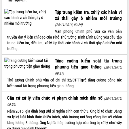
VIDEO
Tập trung kiểm tra, xử lý các hành vi
xả thải gây ô nhiễm môi trường
Không có file video nào để phát.
(28/11/2016, 09:29)
ALBUM ẢNH
Văn phòng Chính phủ vừa có văn bản
truyền đạt ý kiến chỉ đạo của Phó Thủ tướng Trịnh Đình Dũng yêu cầu tập
trung kiểm tra, điều tra, xử lý kịp thời các hành vi xả thải gây ô nhiễm môi
trường.
Tăng cường kiểm soát tải trọng
phương tiện giao thông
(28/11/2016,
09:27)
Thủ tướng Chính phủ vừa có chỉ thị 32/CT-TTgvề tăng cường công tác
kiểm soát tải trọng phương tiện giao thông.
LIÊN KẾT WEB
Căn cứ xử lý viên chức vi phạm chính sách dân số
(28/11/2016,
09:26)
Năm 2015, gia đình ông Bùi Sĩ Nghĩa sinh con thứ 3. Ông bị tổ chức Đảng
THỐNG KÊ TRUY CẬP
xử lý kỷ luật hình thức khiển trách, nhà trường nơi ông công tác xét chậm
tăng lương 3 tháng. Ông Nghĩa hỏi, trường hợp của ông bị xử lý như vậy
Hôm nay:
23301
có đúng quy định không?