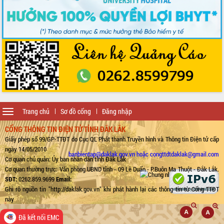
Toggle
Trang chủ
Sơ đồ cổng
Đăng nhập
navigation
CỔNG THÔNG TIN ĐIỆN TỬ TỈNH ĐẮK LẮK
Giấy phép số 99/GP-TTĐT do Cục QL Phát thanh Truyền hình và Thông tin Điện tử cấp
ngày 14/05/2010
banbientap@daklak.gov.vn hoặc congttdtdaklak@gmail.com
Cơ quan chủ quản: Ủy ban nhân dân tỉnh Đắk Lắk
Cơ quan thường trực: Văn phòng UBND tỉnh - 09 Lê Duẩn - P.Buôn Ma Thuột - Đắk Lắk.
SĐT:
0262.859.9699
Email:
Ghi rõ nguồn tin "http://daklak.gov.vn" khi phát hành lại các thông tin từ Cổng TTĐT
này
Đã kết nối EMC