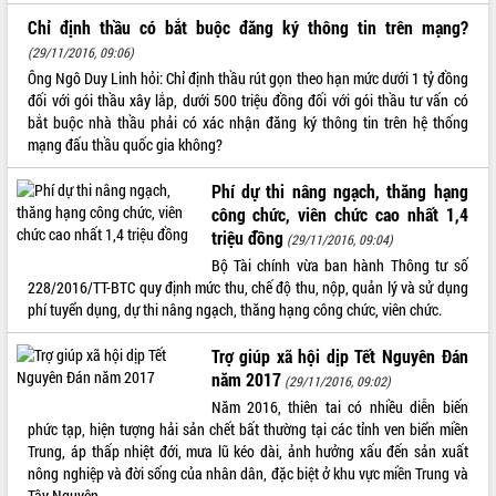
Chỉ định thầu có bắt buộc đăng ký thông tin trên mạng?
ĐIỂM TIN VĂN BẢN
(29/11/2016, 09:06)
QUY HOẠCH - KẾ HOẠCH
Ông Ngô Duy Linh hỏi: Chỉ định thầu rút gọn theo hạn mức dưới 1 tỷ đồng
đối với gói thầu xây lắp, dưới 500 triệu đồng đối với gói thầu tư vấn có
bắt buộc nhà thầu phải có xác nhận đăng ký thông tin trên hệ thống
mạng đấu thầu quốc gia không?
Phí dự thi nâng ngạch, thăng hạng
công chức, viên chức cao nhất 1,4
triệu đồng
(29/11/2016, 09:04)
Bộ Tài chính vừa ban hành Thông tư số
228/2016/TT-BTC quy định mức thu, chế độ thu, nộp, quản lý và sử dụng
phí tuyển dụng, dự thi nâng ngạch, thăng hạng công chức, viên chức.
Trợ giúp xã hội dịp Tết Nguyên Đán
năm 2017
(29/11/2016, 09:02)
Năm 2016, thiên tai có nhiều diễn biến
phức tạp, hiện tượng hải sản chết bất thường tại các tỉnh ven biển miền
Trung, áp thấp nhiệt đới, mưa lũ kéo dài, ảnh hưởng xấu đến sản xuất
nông nghiệp và đời sống của nhân dân, đặc biệt ở khu vực miền Trung và
Tây Nguyên.