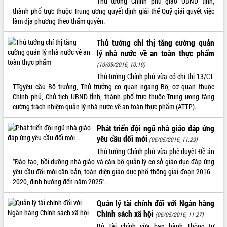
Thủ tướng Chính phủ giao UBND tỉnh,
thành phố trực thuộc Trung ương quyết định giải thể Quỹ giải quyết việc
VIDEO
làm địa phương theo thẩm quyền.
Không có file video nào để phát.
Thủ tướng chỉ thị tăng cường quản
lý nhà nước về an toàn thực phẩm
ALBUM ẢNH
(10/05/2016, 10:19)
Thủ tướng Chính phủ vừa có chỉ thị 13/CT-
TTgyêu cầu Bộ trưởng, Thủ trưởng cơ quan ngang Bộ, cơ quan thuộc
Chính phủ, Chủ tịch UBND tỉnh, thành phố trực thuộc Trung ương tăng
cường trách nhiệm quản lý nhà nước về an toàn thực phẩm (ATTP).
Phát triển đội ngũ nhà giáo đáp ứng
yêu cầu đổi mới
(06/05/2016, 11:29)
Thủ tướng Chính phủ vừa phê duyệt Đề án
LIÊN KẾT WEB
“Đào tạo, bồi dưỡng nhà giáo và cán bộ quản lý cơ sở giáo dục đáp ứng
yêu cầu đổi mới căn bản, toàn diện giáo dục phổ thông giai đoạn 2016 -
2020, định hướng đến năm 2025”.
Quản lý tài chính đối với Ngân hàng
THỐNG KÊ TRUY CẬP
Chính sách xã hội
(06/05/2016, 11:27)
Hôm nay:
23413
Bộ Tài chính vừa ban hành Thông tư