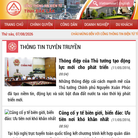
|
Vietnamese
English
TRANG CHỦ
CHÍNH QUYỀN
CÔNG DÂN
DOANH NGHIỆP
DU KHÁCH
Thứ sáu, 07/08/2026
CHÀO MỪNG ĐẾN VỚI CỔNG THÔNG TIN ĐIỆN TỬ TỈNH ĐẮK LẮK
GIỚI THIỆU
THÔNG TIN TUYÊN TRUYỀN
LÃNH ĐẠO UBND TỈNH
Thông điệp của Thủ tướng tạo động
lực mới cho phát triển
(11/05/2016,
TIN TỨC SỰ KIỆN
09:04)
Những thông điệp cải cách mạnh mẽ của
SỞ, BAN, NGÀNH
Thủ tướng Chính phủ Nguyễn Xuân Phúc
đã tạo niềm tin, động lực và sức bật đưa đất nước ta vào thời kỳ phát
UBND CÁC XÃ, PHƯỜNG
triển mới.
THÔNG TIN CHỈ ĐẠO ĐIỀU HÀNH
Củng cố y tế biên giới, biển đảo: Ưu
tiên nơi khó khăn nhất
(11/05/2016,
HỆ THỐNG VĂN BẢN
08:56)
Tại hội nghị trực tuyến toàn quốc tổng kết chương trình kết hợp quân dân
VĂN BẢN HĐND TỈNH