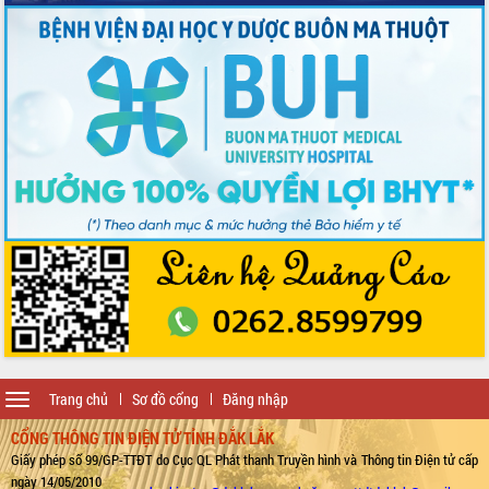
Toggle
Trang chủ
Sơ đồ cổng
Đăng nhập
navigation
CỔNG THÔNG TIN ĐIỆN TỬ TỈNH ĐẮK LẮK
Giấy phép số 99/GP-TTĐT do Cục QL Phát thanh Truyền hình và Thông tin Điện tử cấp
ngày 14/05/2010