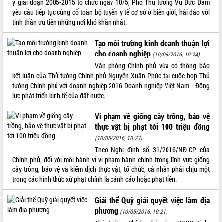
y giai đoạn 2005-2015 tổ chức ngày 10/5, Phó Thủ tướng Vũ Đức Đam
yêu cầu tiếp tục củng cố toàn bộ tuyến y tế cơ sở ở biên giới, hải đảo với
ĐIỂM TIN VĂN BẢN
tinh thần ưu tiên những nơi khó khăn nhất.
QUY HOẠCH - KẾ HOẠCH
Tạo môi trường kinh doanh thuận lợi
cho doanh nghiệp
(10/05/2016, 10:24)
Văn phòng Chính phủ vừa có thông báo
kết luận của Thủ tướng Chính phủ Nguyễn Xuân Phúc tại cuộc họp Thủ
tướng Chính phủ với doanh nghiệp 2016 Doanh nghiệp Việt Nam - Động
lực phát triển kinh tế của đất nước.
Vi phạm về giống cây trồng, bảo vệ
thực vật bị phạt tới 100 triệu đồng
(10/05/2016, 10:23)
Theo Nghị định số 31/2016/NĐ-CP của
Chính phủ, đối với mỗi hành vi vi phạm hành chính trong lĩnh vực giống
cây trồng, bảo vệ và kiểm dịch thực vật, tổ chức, cá nhân phải chịu một
trong các hình thức xử phạt chính là cảnh cáo hoặc phạt tiền.
Giải thể Quỹ giải quyết việc làm địa
phương
(10/05/2016, 10:21)