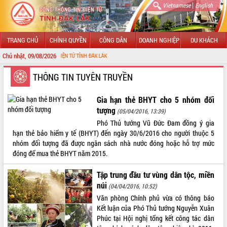
|
Vietnamese
English
TRANG CHỦ
CHÍNH QUYỀN
CÔNG DÂN
DOANH NGHIỆP
DU KHÁCH
Chủ nhật, 09/08/2026
THÔNG TIN ĐIỆN TỬ TỈNH ĐẮK LẮK
GIỚI THIỆU
THÔNG TIN TUYÊN TRUYỀN
LÃNH ĐẠO UBND TỈNH
Gia hạn thẻ BHYT cho 5 nhóm đối
tượng
(05/04/2016, 13:39)
TIN TỨC SỰ KIỆN
Phó Thủ tướng Vũ Đức Đam đồng ý gia
hạn thẻ bảo hiểm y tế (BHYT) đến ngày 30/6/2016 cho người thuộc 5
SỞ, BAN, NGÀNH
nhóm đối tượng đã được ngân sách nhà nước đóng hoặc hỗ trợ mức
đóng để mua thẻ BHYT năm 2015.
UBND CÁC XÃ, PHƯỜNG
Tập trung đầu tư vùng dân tộc, miền
THÔNG TIN CHỈ ĐẠO ĐIỀU HÀNH
núi
(04/04/2016, 10:52)
Văn phòng Chính phủ vừa có thông báo
HỆ THỐNG VĂN BẢN
Kết luận của Phó Thủ tướng Nguyễn Xuân
Phúc tại Hội nghị tổng kết công tác dân
VĂN BẢN HĐND TỈNH