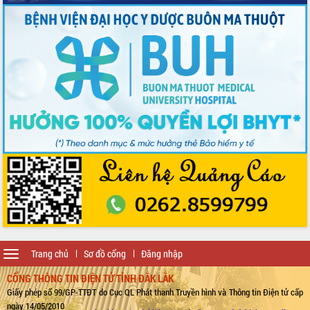
Toggle
Trang chủ
Sơ đồ cổng
Đăng nhập
navigation
CỔNG THÔNG TIN ĐIỆN TỬ TỈNH ĐẮK LẮK
Giấy phép số 99/GP-TTĐT do Cục QL Phát thanh Truyền hình và Thông tin Điện tử cấp
ngày 14/05/2010