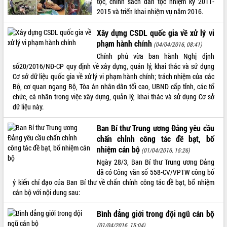
tộc, chính sách dân tộc nhiệm kỳ 2011-
2015 và triển khai nhiệm vụ năm 2016.
ĐIỂM TIN VĂN BẢN
Xây dựng CSDL quốc gia về xử lý vi
QUY HOẠCH - KẾ HOẠCH
phạm hành chính
(04/04/2016, 08:41)
Chính phủ vừa ban hành Nghị định
số20/2016/NĐ-CP quy định về xây dựng, quản lý, khai thác và sử dụng
Cơ sở dữ liệu quốc gia về xử lý vi phạm hành chính; trách nhiệm của các
Bộ, cơ quan ngang Bộ, Tòa án nhân dân tối cao, UBND cấp tỉnh, các tổ
chức, cá nhân trong việc xây dựng, quản lý, khai thác và sử dụng Cơ sở
dữ liệu này.
Ban Bí thư Trung ương Đảng yêu cầu
chấn chỉnh công tác đề bạt, bổ
nhiệm cán bộ
(01/04/2016, 15:26)
Ngày 28/3, Ban Bí thư Trung ương Đảng
đã có Công văn số 558-CV/VPTW công bố
ý kiến chỉ đạo của Ban Bí thư về chấn chỉnh công tác đề bạt, bổ nhiệm
cán bộ với nội dung sau:
Bình đẳng giới trong đội ngũ cán bộ
(01/04/2016, 15:04)