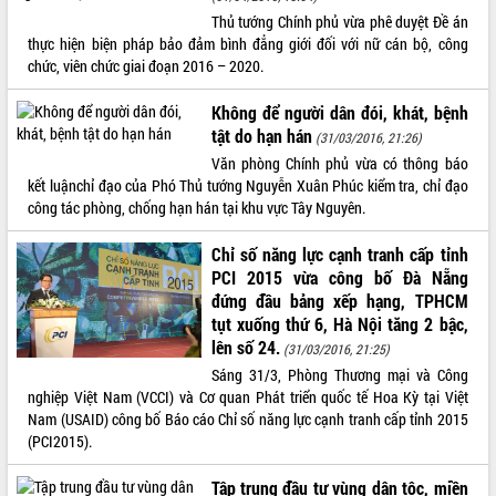
Thủ tướng Chính phủ vừa phê duyệt Đề án
VIDEO
thực hiện biện pháp bảo đảm bình đẳng giới đối với nữ cán bộ, công
chức, viên chức giai đoạn 2016 – 2020.
Không có file video nào để phát.
Không để người dân đói, khát, bệnh
ALBUM ẢNH
tật do hạn hán
(31/03/2016, 21:26)
Văn phòng Chính phủ vừa có thông báo
kết luậnchỉ đạo của Phó Thủ tướng Nguyễn Xuân Phúc kiểm tra, chỉ đạo
công tác phòng, chống hạn hán tại khu vực Tây Nguyên.
Chỉ số năng lực cạnh tranh cấp tỉnh
PCI 2015 vừa công bố Đà Nẵng
đứng đầu bảng xếp hạng, TPHCM
tụt xuống thứ 6, Hà Nội tăng 2 bậc,
LIÊN KẾT WEB
lên số 24.
(31/03/2016, 21:25)
Sáng 31/3, Phòng Thương mại và Công
nghiệp Việt Nam (VCCI) và Cơ quan Phát triển quốc tế Hoa Kỳ tại Việt
Nam (USAID) công bố Báo cáo Chỉ số năng lực cạnh tranh cấp tỉnh 2015
(PCI2015).
THỐNG KÊ TRUY CẬP
Hôm nay:
22645
Tập trung đầu tư vùng dân tộc, miền