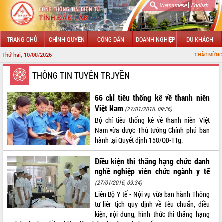
|
Vietnamese
English
TRANG CHỦ
CHÍNH QUYỀN
CÔNG DÂN
DOANH NGHIỆP
DU KHÁCH
Thứ hai, 10/08/2026
CHÀO MỪNG ĐẾN VỚI CỔNG 
GIỚI THIỆU
THÔNG TIN TUYÊN TRUYỀN
LÃNH ĐẠO UBND TỈNH
66 chỉ tiêu thống kê về thanh niên
Việt Nam
(27/01/2016, 09:36)
TIN TỨC SỰ KIỆN
Bộ chỉ tiêu thống kê về thanh niên Việt
Nam vừa được Thủ tướng Chính phủ ban
SỞ, BAN, NGÀNH
hành tại Quyết định 158/QĐ-TTg.
UBND CÁC XÃ, PHƯỜNG
Điều kiện thi thăng hạng chức danh
nghề nghiệp viên chức ngành y tế
THÔNG TIN CHỈ ĐẠO ĐIỀU HÀNH
(27/01/2016, 09:34)
Liên Bộ Y tế - Nội vụ vừa ban hành Thông
HỆ THỐNG VĂN BẢN
tư liên tịch quy định về tiêu chuẩn, điều
kiện, nội dung, hình thức thi thăng hạng
VĂN BẢN HĐND TỈNH