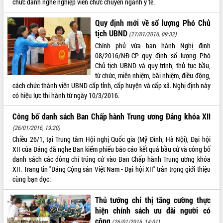
chức danh nghề nghiệp viên chức chuyên ngành y tế.
ĐIỂM TIN VĂN BẢN
Quy định mới về số lượng Phó Chủ
tịch UBND
QUY HOẠCH - KẾ HOẠCH
(27/01/2016, 09:32)
Chính phủ vừa ban hành Nghị định
08/2016/NĐ-CP quy định số lượng Phó
Chủ tịch UBND và quy trình, thủ tục bầu,
từ chức, miễn nhiệm, bãi nhiệm, điều động,
cách chức thành viên UBND cấp tỉnh, cấp huyện và cấp xã. Nghị định này
có hiệu lực thi hành từ ngày 10/3/2016.
Công bố danh sách Ban Chấp hành Trung ương Đảng khóa XII
(26/01/2016, 19:20)
Chiều 26/1, tại Trung tâm Hội nghị Quốc gia (Mỹ Đình, Hà Nội), Đại hội
XII của Đảng đã nghe Ban kiểm phiếu báo cáo kết quả bầu cử và công bố
danh sách các đồng chí trúng cử vào Ban Chấp hành Trung ương khóa
XII. Trang tin "Đảng Cộng sản Việt Nam - Đại hội XII" trân trọng giới thiệu
cùng bạn đọc:
Thủ tướng chỉ thị tăng cường thực
hiện chính sách ưu đãi người có
công
(26/01/2016, 14:01)