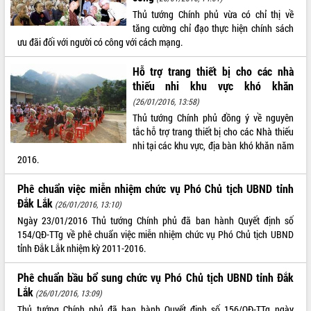
Thủ tướng Chính phủ vừa có chỉ thị về
VIDEO
tăng cường chỉ đạo thực hiện chính sách
ưu đãi đối với người có công với cách mạng.
Không có file video nào để phát.
Hỗ trợ trang thiết bị cho các nhà
ALBUM ẢNH
thiếu nhi khu vực khó khăn
(26/01/2016, 13:58)
Thủ tướng Chính phủ đồng ý về nguyên
tắc hỗ trợ trang thiết bị cho các Nhà thiếu
nhi tại các khu vực, địa bàn khó khăn năm
2016.
Phê chuẩn việc miễn nhiệm chức vụ Phó Chủ tịch UBND tỉnh
Đắk Lắk
(26/01/2016, 13:10)
LIÊN KẾT WEB
Ngày 23/01/2016 Thủ tướng Chính phủ đã ban hành Quyết định số
154/QĐ-TTg về phê chuẩn việc miễn nhiệm chức vụ Phó Chủ tịch UBND
tỉnh Đắk Lắk nhiệm kỳ 2011-2016.
Phê chuẩn bầu bổ sung chức vụ Phó Chủ tịch UBND tỉnh Đắk
THỐNG KÊ TRUY CẬP
Lắk
(26/01/2016, 13:09)
Hôm nay:
19940
Thủ tướng Chính phủ đã ban hành Quyết định số 156/QĐ-TTg ngày