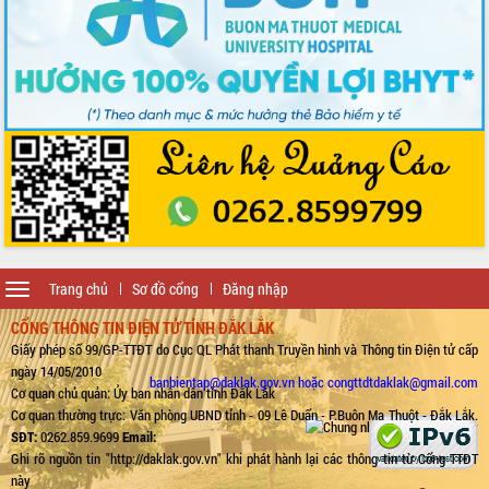
Toggle
Trang chủ
Sơ đồ cổng
Đăng nhập
navigation
CỔNG THÔNG TIN ĐIỆN TỬ TỈNH ĐẮK LẮK
Giấy phép số 99/GP-TTĐT do Cục QL Phát thanh Truyền hình và Thông tin Điện tử cấp
ngày 14/05/2010
banbientap@daklak.gov.vn hoặc congttdtdaklak@gmail.com
Cơ quan chủ quản: Ủy ban nhân dân tỉnh Đắk Lắk
Cơ quan thường trực: Văn phòng UBND tỉnh - 09 Lê Duẩn - P.Buôn Ma Thuột - Đắk Lắk.
SĐT:
0262.859.9699
Email:
Ghi rõ nguồn tin "http://daklak.gov.vn" khi phát hành lại các thông tin từ Cổng TTĐT
này