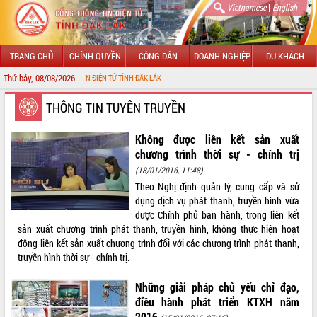
|
Vietnamese
English
TRANG CHỦ
CHÍNH QUYỀN
CÔNG DÂN
DOANH NGHIỆP
DU KHÁCH
Thứ bảy, 08/08/2026
G THÔNG TIN ĐIỆN TỬ TỈNH ĐẮK LẮK
GIỚI THIỆU
THÔNG TIN TUYÊN TRUYỀN
LÃNH ĐẠO UBND TỈNH
Không được liên kết sản xuất
chương trình thời sự - chính trị
TIN TỨC SỰ KIỆN
(18/01/2016, 11:48)
Theo Nghị định quản lý, cung cấp và sử
SỞ, BAN, NGÀNH
dụng dịch vụ phát thanh, truyền hình vừa
được Chính phủ ban hành, trong liên kết
UBND CÁC XÃ, PHƯỜNG
sản xuất chương trình phát thanh, truyền hình, không thực hiện hoạt
động liên kết sản xuất chương trình đối với các chương trình phát thanh,
THÔNG TIN CHỈ ĐẠO ĐIỀU HÀNH
truyền hình thời sự - chính trị.
HỆ THỐNG VĂN BẢN
Những giải pháp chủ yếu chỉ đạo,
điều hành phát triển KTXH năm
VĂN BẢN HĐND TỈNH
2016