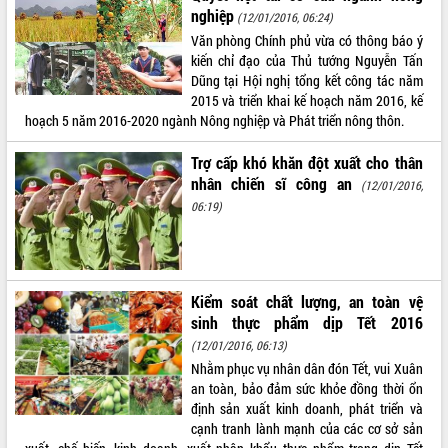
nghiệp
Tất cả:
66086129
(12/01/2016, 06:24)
Văn phòng Chính phủ vừa có thông báo ý
kiến chỉ đạo của Thủ tướng Nguyễn Tấn
Dũng tại Hội nghị tổng kết công tác năm
2015 và triển khai kế hoạch năm 2016, kế
hoạch 5 năm 2016-2020 ngành Nông nghiệp và Phát triển nông thôn.
Trợ cấp khó khăn đột xuất cho thân
nhân chiến sĩ công an
(12/01/2016,
06:19)
Kiểm soát chất lượng, an toàn vệ
sinh thực phẩm dịp Tết 2016
(12/01/2016, 06:13)
Nhằm phục vụ nhân dân đón Tết, vui Xuân
an toàn, bảo đảm sức khỏe đồng thời ổn
định sản xuất kinh doanh, phát triển và
cạnh tranh lành mạnh của các cơ sở sản