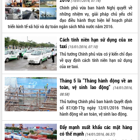
(15/01/2016, 07:16)
Chính phủ vừa ban hành Nghị quyết về
ĐIỂM TIN VĂN BẢN
những nhiệm vụ, giải pháp chủ yếu chỉ
đạo điều hành thực hiện kế hoạch phát
QUY HOẠCH - KẾ HOẠCH
triển kinh tế-xã hội và dự toán ngân sách Nhà nước năm 2016.
Cách tính niên hạn sử dụng của xe
taxi
(15/01/2016, 07:10)
Thủ tướng Chính phủ vừa có ý kiến chỉ đạo
về quy định cách tính niên hạn sử dụng
của xe taxi.
Tháng 5 là "Tháng hành động về an
toàn, vệ sinh lao động"
(14/01/2016,
08:58)
Thủ tướng Chính phủ ban hành Quyết định
số 87/QĐ-TTg ngày 12/01/2016 Tháng
hành động về an toàn, vệ sinh lao động.
Đẩy mạnh xuất khẩu các mặt hàng
có thế mạnh
(14/01/2016, 06:37)