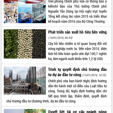
Văn phòng Chính phủ vừa có thông báo ý
kiếnchỉ đạo của Thủ tướng Chính phủ
VIDEO
Nguyễn Tấn Dũng tại Hội nghị trực tuyến
Không có file video nào để phát.
Tổng kết công tác năm 2015 và triển khai
kế hoạch năm 2016 của Bộ Công Thương.
ALBUM ẢNH
Phát triển sản xuất hồ tiêu bền vững
(14/01/2016, 06:34)
Cây hồ tiêu chiếm vị trí quan trọng đối với
nông nghiệp nước ta. Đến năm 2015, diện
tích hồ tiêu toàn quốc ước đạt 100,7 nghìn
ha, kim ngạch xuất khẩu trên 1,2 tỷ USD.
Trình tự quyết định chủ trương đầu
tư dự án đầu tư công
(13/01/2016, 10:25)
LIÊN KẾT WEB
Chính phủ vừa ban hành Nghị định hướng
dẫn thi hành một số điều của Luật Đầu tư
công. Trong đó, Nghị định hướng dẫn chi
tiết quy trình lập, thẩm định, quyết định
chủ trương đầu tư chương trình, dự án đầu tư công.
THỐNG KÊ TRUY CẬP
Hôm nay:
461
Quyết liệt tái cơ cấu ngành nông