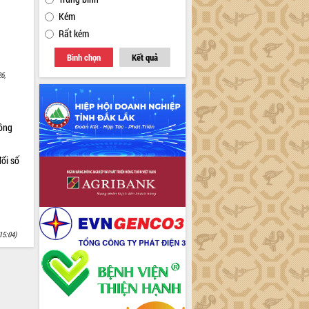
Kém
Rất kém
Bình chọn
Kết quả
6,
Nông
ổi số
15:04)