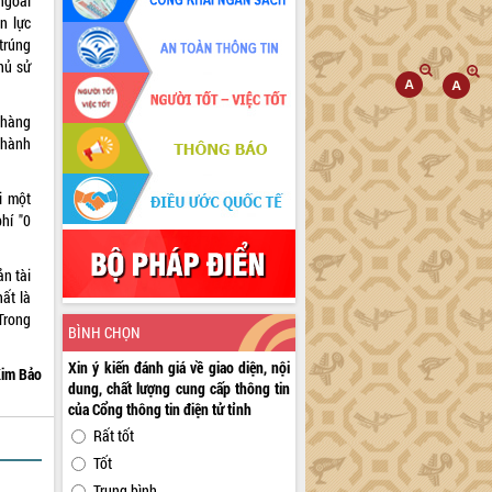
 ngoài
n lực
trúng
hủ sử
 hàng
n hành
i một
hí "0
ản tài
ất là
 Trong
BÌNH CHỌN
Xin ý kiến đánh giá về giao diện, nội
im Bảo
dung, chất lượng cung cấp thông tin
của Cổng thông tin điện tử tỉnh
Rất tốt
Tốt
Trung bình