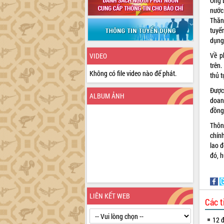
Ông L
nước
Thăn
tuyể
dụng
Về p
VIDEO
trên.
Không có file video nào để phát.
thủ t
Được
ALBUM ẢNH
doan
đồng
Thông
chín
lao đ
đó, 
LIÊN KẾT WEB
Các t
12 đ