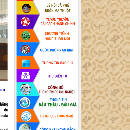
ệc ở
Thăng
h, dự
urata