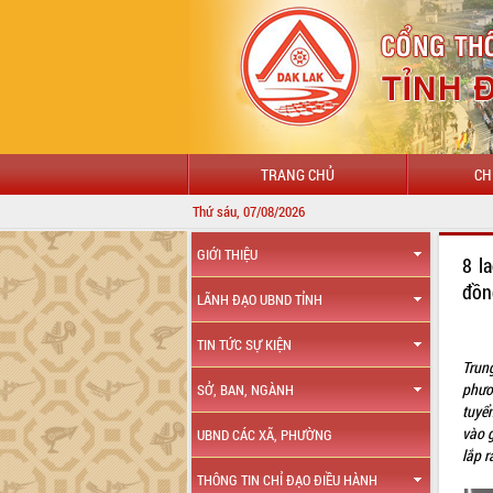
TRANG CHỦ
CH
Thứ sáu, 07/08/2026
GIỚI THIỆU
8 l
đồn
LÃNH ĐẠO UBND TỈNH
TIN TỨC SỰ KIỆN
Trun
phươ
SỞ, BAN, NGÀNH
tuyể
vào 
UBND CÁC XÃ, PHƯỜNG
lắp 
THÔNG TIN CHỈ ĐẠO ĐIỀU HÀNH