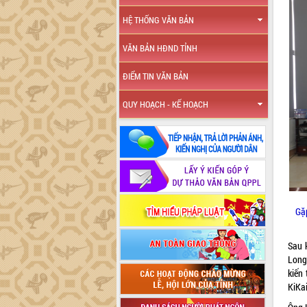
HỆ THỐNG VĂN BẢN
VĂN BẢN HĐND TỈNH
ĐIỂM TIN VĂN BẢN
QUY HOẠCH - KẾ HOẠCH
Gặp
Sau 
Long
kiến
KiKai