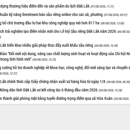
 dựng thương hiệu điểm đến và sản phẩm du lịch Đắk Lắk
(07/08/2026, 17:21)
huấn kỹ năng livestream bán sầu riêng online cho các xã, phường
(07/08/2026, 09:07)
g bố chủ trương đầu tư hai khu công nghiệp quy mô hơn 817 ha
(06/08/2026, 13:00)
ịch trải nghiệm tạo điểm nhấn mới cho Lễ hội Sầu riêng Đắk Lắk năm 2026
(06/08/202
)
Lắk triển khai nhiều giải pháp thúc đẩy xuất khẩu sầu riêng
(04/08/2026, 16:30)
thảo “Đổi mới nội dung, nâng cao chất lượng sinh hoạt và hoạt động của Chi hội 
trong tình hình mới”
(04/08/2026, 15:23)
 cường hỗ trợ doanh nghiệp về khoa học, công nghệ, đổi mới sáng tạo và chuyển đ
8/2026, 12:37)
 Lắk chính thức cấp Giấy chứng nhận xuất xứ hàng hóa từ ngày 1/8
(04/08/2026, 08:30)
 Nông dân tỉnh Đắk Lắk sơ kết công tác 6 tháng đầu năm 2026
(03/08/2026, 15:28)
n thành giải phóng mặt bằng tuyến đường trọng điểm qua xã Hòa Xuân
(03/08/2026, 