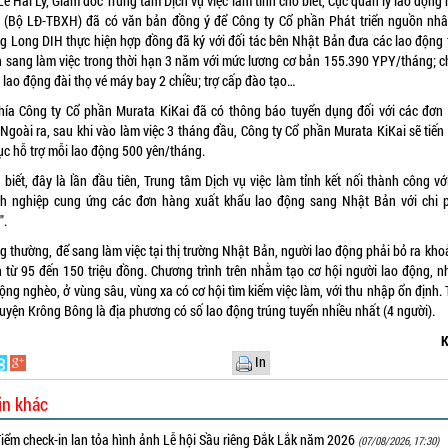
ê Hải Lý, Giám đốc Trung tâm Dịch vụ việc làm tỉnh cho biết, Cục quản lý lao động
 (Bộ LĐ-TBXH) đã có văn bản đồng ý để Công ty Cổ phần Phát triển nguồn nhâ
g Long DIH thực hiện hợp đồng đã ký với đối tác bên Nhật Bản đưa các lao động 
n sang làm việc trong thời hạn 3 năm với mức lương cơ bản 155.390 YPY/tháng; c
 lao động đài thọ vé máy bay 2 chiều; trợ cấp đào tạo…
hía Công ty Cổ phần Murata KiKai đã có thông báo tuyển dụng đối với các đơn
 Ngoài ra, sau khi vào làm việc 3 tháng đầu, Công ty Cổ phần Murata KiKai sẽ tiế
ục hỗ trợ mỗi lao động 500 yên/tháng.
 biết, đây là lần đầu tiên, Trung tâm Dịch vụ việc làm tỉnh kết nối thành công vớ
h nghiệp cung ứng các đơn hàng xuất khẩu lao động sang Nhật Bản với chi p
".
 thường, để sang làm việc tại thị trường Nhật Bản, người lao động phải bỏ ra kho
h từ 95 đến 150 triệu đồng. Chương trình trên nhằm tạo cơ hội người lao động, nh
ộng nghèo, ở vùng sâu, vùng xa có cơ hội tìm kiếm việc làm, với thu nhập ổn định.
huyện Krông Bông là địa phương có số lao động trúng tuyển nhiều nhất (4 người).
K
In
in khác
iểm check-in lan tỏa hình ảnh Lễ hội Sầu riêng Đắk Lắk năm 2026
(07/08/2026, 17:30)