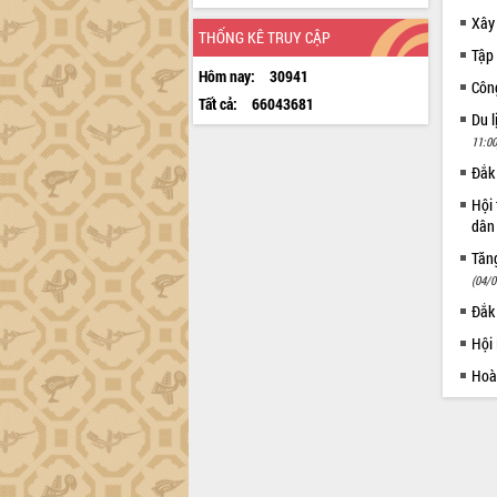
Xây
THỐNG KÊ TRUY CẬP
Tập 
Hôm nay:
30941
Côn
Tất cả:
66043681
Du l
11:00
Đắk 
Hội 
dân 
Tăng
(04/0
Đắk
Hội
Hoà