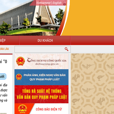
|
Vietnamese
English
IỆP
DU KHÁCH
í “0
viết
i địa
 được
ư vấn
ng và