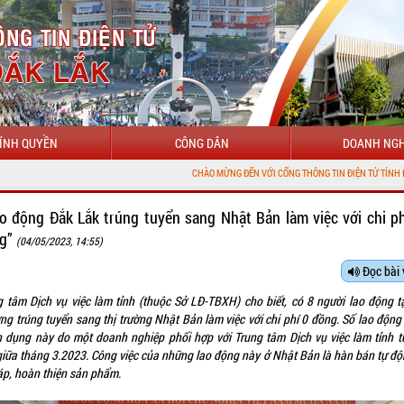
ÍNH QUYỀN
CÔNG DÂN
DOANH NGH
CHÀO MỪNG ĐẾN VỚI CỔNG THÔNG TIN ĐIỆN TỬ TỈNH ĐẮK LẮK
ao động Đắk Lắk trúng tuyển sang Nhật Bản làm việc với chi ph
g”
(04/05/2023, 14:55)
Đọc bài 
g tâm Dịch vụ việc làm tỉnh (thuộc Sở LĐ-TBXH) cho biết, có 8 người lao động tạ
ng trúng tuyển sang thị trường Nhật Bản làm việc với chi phí 0 đồng. Số lao động
n dụng này do một doanh nghiệp phối hợp với Trung tâm Dịch vụ việc làm tỉnh t
giữa tháng 3.2023. Công việc của những lao động này ở Nhật Bản là hàn bán tự độ
ráp, hoàn thiện sản phẩm.