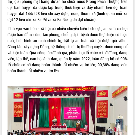
trợ, giải phóng mặt bằng dự án hồ chứa nước Krông Pách Thượng trên
địa bàn huyện đã được tập trung thực hiện và đẩy nhanh tiến độ; toàn
ĐIỂM TIN VĂN BẢN
huyện đạt 144/228 tiêu chí xây dựng nông thôn mới (bình quân mỗi xã
đạt 12 tiêu chí; xã Ea Pil và xã Ea Riêng đã đạt chuẩn).
QUY HOẠCH - KẾ HOẠCH
Lĩnh vực văn hóa - xã hội có nhiều chuyển biến tích cực; an sinh xã hội
được bảo đảm; công tác phòng, chống dịch bệnh được thực hiện có hiệu
quả; tình hình an ninh chính trị, trật tự an toàn xã hội được giữ vững.
Công tác xây dựng Đảng, hệ thống chính trị thường xuyên được củng cố
và kiện toàn. Qua công tác đánh giá, phân loại tổ chức cơ sở đảng, đảng
viên, tập thể, cán bộ lãnh đạo, quản lý năm 2022, toàn đảng bộ có 90%
tổ chức cơ sở đảng hoàn thành tốt nhiệm vụ trở lên; 90,36% đảng viên
hoàn thành tốt nhiệm vụ trở lên.