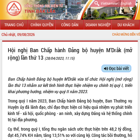
|
Vietnamese
English
TRANG CHỦ
CHÍNH QUYỀN
CÔNG DÂN
DOANH NGHIỆP
DU KHÁCH
Chủ nhật, 09/08/2026
CHÀO MỪNG ĐẾN VỚI CỔNG THÔNG T
GIỚI THIỆU
Hội nghị Ban Chấp hành Đảng bộ huyện M’Drắk (mở
rộng) lần thứ 13
(28/04/2023, 11:15)
LÃNH ĐẠO UBND TỈNH
Đọc bài viết
TIN TỨC SỰ KIỆN
Ban Chấp hành Đảng bộ huyện M’Drắk vừa tổ chức Hội nghị (mở rộng)
SỞ, BAN, NGÀNH
lần thứ 13 nhằm sơ kết tình hình thực hiện nhiệm vụ chính trị quý I, triển
khai phương hướng, nhiệm vụ quý II năm 2023.
UBND CÁC XÃ, PHƯỜNG
Trong quý I năm 2023, Ban Chấp hành Đảng bộ huyện, Ban Thường vụ
Huyện ủy đã lãnh đạo, chỉ đạo thực hiện có hiệu quả nhiệm vụ phát triển
THÔNG TIN CHỈ ĐẠO ĐIỀU HÀNH
kinh tế - xã hội, quốc phòng - an ninh, xây dựng Đảng và hệ thống chính
trị tại địa phương.
HỆ THỐNG VĂN BẢN
Cụ thể, trong quý I, tổng thu ngân sách ước thực hiện trên 48,2 tỷ đồng,
đạt 45,74% KH năm, tăng 13,51% so với cùng kỳ. Công tác bồi thường, hỗ
VĂN BẢN HĐND TỈNH