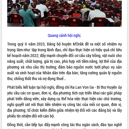
VIDEO
Không có file video nào để phát.
ALBUM ẢNH
Quang cảnh hội nghị.
Trong quý II năm 2023, Đảng bộ huyện M’Drắk đề ra một số nhiệm vụ
trọng tâm như: tập trung lãnh đạo, chỉ đạo thực hiện có hiệu quả chỉ tiêu
kế hoạch năm 2022; đẩy mạnh chuyển đổi cơ cấu cây trồng, vật nuôi cho
năng suất, chất lượng, giá trị cao, phù hợp với tiềm năng, lợi thế của địa
phương và nhu cầu thị trường; đảm bảo nguồn nước tưới phục vụ sản
xuất và sinh hoạt của Nhân dân trên địa bàn; tăng cường quản lý nguồn
thu; chống thất thu và nợ đọng thuế...
Phát biểu kết luận tại hội nghị, đồng chí Ra Lan Von Ga - Bí thư Huyện ủy
LIÊN KẾT WEB
yêu cầu các cơ quan, đơn vị, địa phương tích cực triển khai các giải pháp
phát triển đảng viên; xây dựng cụ thể hóa việc thực hiện các chủ trương,
nghị quyết sát với thực tiễn nhiệm vụ công tác của mỗi cơ quan, đơn vị,
địa phương; tổ chức kiểm điểm giữa nhiệm kỳ đối với các đảng bộ và lấy
phiếu tín nhiệm đối với cán bộ.
THỐNG KÊ TRUY CẬP
Đồng thời, cần tiếp tục đẩy mạnh công tác thu ngân sách, đào tạo nghề
Hôm nay:
20761