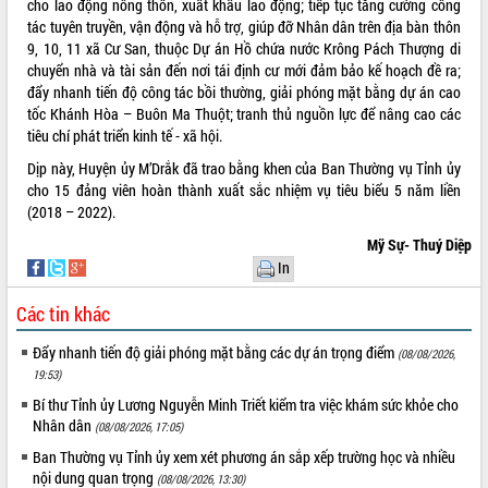
cho lao động nông thôn, xuất khẩu lao động; tiếp tục tăng cường công
Tất cả:
66106429
tác tuyên truyền, vận động và hỗ trợ, giúp đỡ Nhân dân trên địa bàn thôn
9, 10, 11 xã Cư San, thuộc Dự án Hồ chứa nước Krông Pách Thượng di
chuyển nhà và tài sản đến nơi tái định cư mới đảm bảo kế hoạch đề ra;
đẩy nhanh tiến độ công tác bồi thường, giải phóng mặt bằng dự án cao
tốc Khánh Hòa – Buôn Ma Thuột; tranh thủ nguồn lực để nâng cao các
tiêu chí phát triển kinh tế - xã hội.
Dịp này, Huyện ủy M’Drắk đã trao bằng khen của Ban Thường vụ Tỉnh ủy
cho 15 đảng viên hoàn thành xuất sắc nhiệm vụ tiêu biểu 5 năm liền
(2018 – 2022).
Mỹ Sự- Thuý Diệp
In
Các tin khác
Đẩy nhanh tiến độ giải phóng mặt bằng các dự án trọng điểm
(08/08/2026,
19:53)
Bí thư Tỉnh ủy Lương Nguyễn Minh Triết kiểm tra việc khám sức khỏe cho
Nhân dân
(08/08/2026, 17:05)
Ban Thường vụ Tỉnh ủy xem xét phương án sắp xếp trường học và nhiều
nội dung quan trọng
(08/08/2026, 13:30)