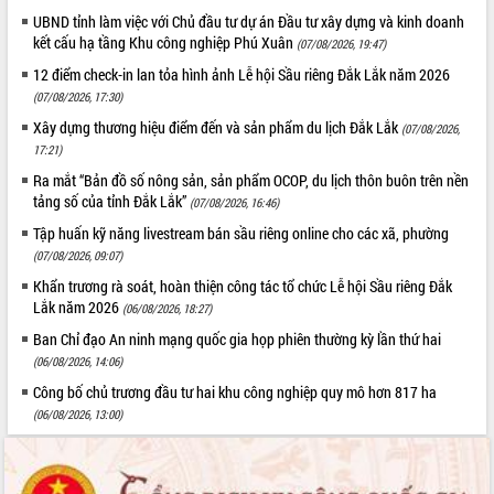
UBND tỉnh làm việc với Chủ đầu tư dự án Đầu tư xây dựng và kinh doanh
kết cấu hạ tầng Khu công nghiệp Phú Xuân
(07/08/2026, 19:47)
12 điểm check-in lan tỏa hình ảnh Lễ hội Sầu riêng Đắk Lắk năm 2026
(07/08/2026, 17:30)
Xây dựng thương hiệu điểm đến và sản phẩm du lịch Đắk Lắk
(07/08/2026,
17:21)
Ra mắt “Bản đồ số nông sản, sản phẩm OCOP, du lịch thôn buôn trên nền
tảng số của tỉnh Đắk Lắk”
(07/08/2026, 16:46)
Tập huấn kỹ năng livestream bán sầu riêng online cho các xã, phường
(07/08/2026, 09:07)
Khẩn trương rà soát, hoàn thiện công tác tổ chức Lễ hội Sầu riêng Đắk
Lắk năm 2026
(06/08/2026, 18:27)
Ban Chỉ đạo An ninh mạng quốc gia họp phiên thường kỳ lần thứ hai
(06/08/2026, 14:06)
Công bố chủ trương đầu tư hai khu công nghiệp quy mô hơn 817 ha
(06/08/2026, 13:00)