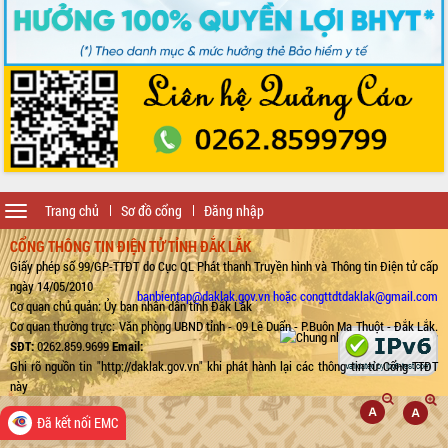
Toggle
Trang chủ
Sơ đồ cổng
Đăng nhập
navigation
CỔNG THÔNG TIN ĐIỆN TỬ TỈNH ĐẮK LẮK
Giấy phép số 99/GP-TTĐT do Cục QL Phát thanh Truyền hình và Thông tin Điện tử cấp
ngày 14/05/2010
banbientap@daklak.gov.vn hoặc congttdtdaklak@gmail.com
Cơ quan chủ quản: Ủy ban nhân dân tỉnh Đắk Lắk
Cơ quan thường trực: Văn phòng UBND tỉnh - 09 Lê Duẩn - P.Buôn Ma Thuột - Đắk Lắk.
SĐT:
0262.859.9699
Email:
Ghi rõ nguồn tin "http://daklak.gov.vn" khi phát hành lại các thông tin từ Cổng TTĐT
này
Đã kết nối EMC