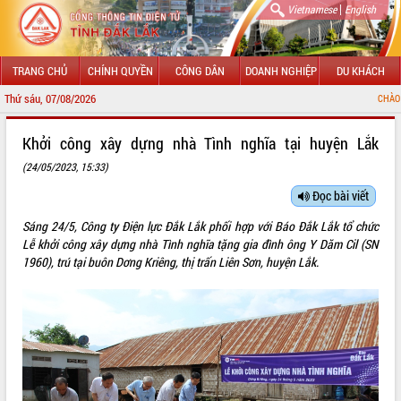
|
Vietnamese
English
TRANG CHỦ
CHÍNH QUYỀN
CÔNG DÂN
DOANH NGHIỆP
DU KHÁCH
Thứ sáu, 07/08/2026
CHÀO MỪNG ĐẾN VỚI 
GIỚI THIỆU
Khởi công xây dựng nhà Tình nghĩa tại huyện Lắk
(24/05/2023, 15:33)
LÃNH ĐẠO UBND TỈNH
Đọc bài viết
TIN TỨC SỰ KIỆN
Sáng 24/5, Công ty Điện lực Đắk Lắk phối hợp với Báo Đắk Lắk tổ chức
SỞ, BAN, NGÀNH
Lễ khởi công xây dựng nhà Tình nghĩa tặng gia đình ông Y Dăm Cil (SN
1960), trú tại buôn Dơng Kriêng, thị trấn Liên Sơn, huyện Lắk.
UBND CÁC XÃ, PHƯỜNG
THÔNG TIN CHỈ ĐẠO ĐIỀU HÀNH
HỆ THỐNG VĂN BẢN
VĂN BẢN HĐND TỈNH