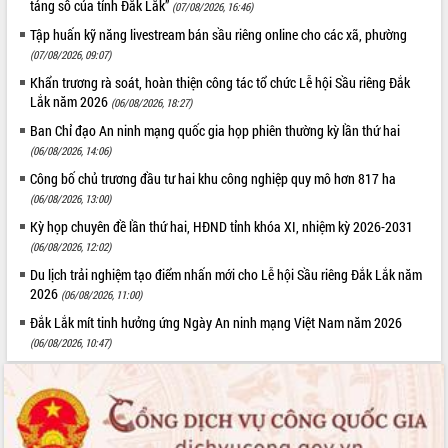
tảng số của tỉnh Đắk Lắk”
(07/08/2026, 16:46)
Tất cả:
66052646
Tập huấn kỹ năng livestream bán sầu riêng online cho các xã, phường
(07/08/2026, 09:07)
Khẩn trương rà soát, hoàn thiện công tác tổ chức Lễ hội Sầu riêng Đắk
Lắk năm 2026
(06/08/2026, 18:27)
Ban Chỉ đạo An ninh mạng quốc gia họp phiên thường kỳ lần thứ hai
(06/08/2026, 14:06)
Công bố chủ trương đầu tư hai khu công nghiệp quy mô hơn 817 ha
(06/08/2026, 13:00)
Kỳ họp chuyên đề lần thứ hai, HĐND tỉnh khóa XI, nhiệm kỳ 2026-2031
(06/08/2026, 12:02)
Du lịch trải nghiệm tạo điểm nhấn mới cho Lễ hội Sầu riêng Đắk Lắk năm
2026
(06/08/2026, 11:00)
Đắk Lắk mít tinh hưởng ứng Ngày An ninh mạng Việt Nam năm 2026
(06/08/2026, 10:47)