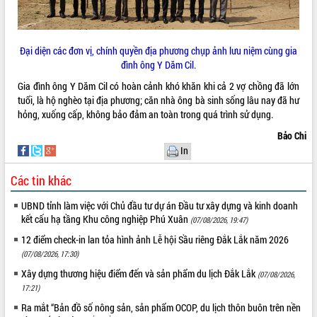
VIDEO
Không có file video nào để phát.
Đại diện các đơn vị, chính quyền địa phương chụp ảnh lưu niệm cùng gia
đình ông Y Dăm Cil.
ALBUM ẢNH
Gia đình ông Y Dăm Cil có hoàn cảnh khó khăn khi cả 2 vợ chồng đã lớn
tuổi, là hộ nghèo tại địa phương; căn nhà ông bà sinh sống lâu nay đã hư
hỏng, xuống cấp, không bảo đảm an toàn trong quá trình sử dụng.
Bảo Chi
In
Các tin khác
UBND tỉnh làm việc với Chủ đầu tư dự án Đầu tư xây dựng và kinh doanh
LIÊN KẾT WEB
kết cấu hạ tầng Khu công nghiệp Phú Xuân
(07/08/2026, 19:47)
12 điểm check-in lan tỏa hình ảnh Lễ hội Sầu riêng Đắk Lắk năm 2026
(07/08/2026, 17:30)
Xây dựng thương hiệu điểm đến và sản phẩm du lịch Đắk Lắk
(07/08/2026,
THỐNG KÊ TRUY CẬP
17:21)
Ra mắt “Bản đồ số nông sản, sản phẩm OCOP, du lịch thôn buôn trên nền
Hôm nay:
7323