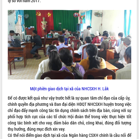
tỷ so với năm 2017.
Tất cả:
66077419
Một phiên giao dịch tại xã của NHCSXH H. Lắk
Để có được kết quả như vậy trước hết là sự quan tâm chỉ đạo của cấp ủy,
chính quyền địa phương và Ban đại diện HĐQT NHCSXH huyện trong việc
chỉ đạo đẩy mạnh công tác tín dụng chính sách trên địa bàn, cùng với sự
phối hợp tích cực của các tổ chức Hội đoàn thể trong việc thực hiện tốt
công tác bình xét cho vay, đảm bảo dân chủ, công khai, đúng đối tượng
thụ hưởng, đúng mục đích xin vay.
Có thể nói điểm giao dịch tại xã của Ngân hàng CSXH chính là cầu nối để