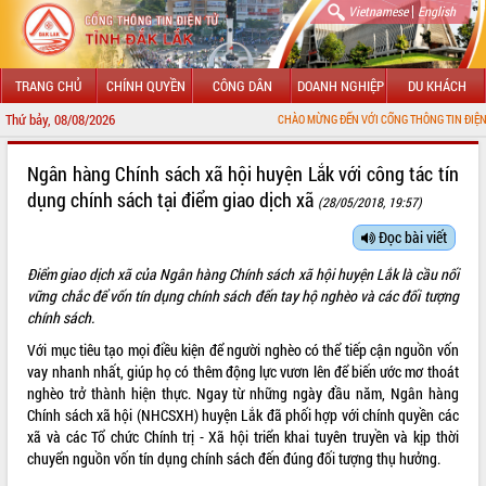
|
Vietnamese
English
TRANG CHỦ
CHÍNH QUYỀN
CÔNG DÂN
DOANH NGHIỆP
DU KHÁCH
Thứ bảy, 08/08/2026
CHÀO MỪNG ĐẾN VỚI CỔNG THÔNG TIN ĐIỆN TỬ TỈNH ĐẮK LẮ
GIỚI THIỆU
Ngân hàng Chính sách xã hội huyện Lắk với công tác tín
dụng chính sách tại điểm giao dịch xã
(28/05/2018, 19:57)
LÃNH ĐẠO UBND TỈNH
Đọc bài viết
TIN TỨC SỰ KIỆN
Điểm giao dịch xã của Ngân hàng Chính sách xã hội huyện Lắk là cầu nối
SỞ, BAN, NGÀNH
vững chắc để vốn tín dụng chính sách đến tay hộ nghèo và các đối tượng
chính sách.
UBND CÁC XÃ, PHƯỜNG
Với mục tiêu tạo mọi điều kiện để người nghèo có thể tiếp cận nguồn vốn
vay nhanh nhất, giúp họ có thêm động lực vươn lên để biến ước mơ thoát
THÔNG TIN CHỈ ĐẠO ĐIỀU HÀNH
nghèo trở thành hiện thực. Ngay từ những ngày đầu năm, Ngân hàng
Chính sách xã hội (NHCSXH) huyện Lắk đã phối hợp với chính quyền các
HỆ THỐNG VĂN BẢN
xã và các Tổ chức Chính trị - Xã hội triển khai tuyên truyền và kịp thời
chuyển nguồn vốn tín dụng chính sách đến đúng đối tượng thụ hưởng.
VĂN BẢN HĐND TỈNH