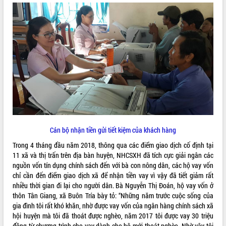
ĐIỂM TIN VĂN BẢN
QUY HOẠCH - KẾ HOẠCH
Cán bộ nhận tiền gửi tiết kiệm của khách hàng
Trong 4 tháng đầu năm 2018, thông qua các điểm giao dịch cố định tại
11 xã và thị trấn trên địa bàn huyện, NHCSXH đã tích cực giải ngân các
nguồn vốn tín dụng chính sách đến với bà con nông dân, các hộ vay vốn
chỉ cần đến điểm giao dịch xã để nhận tiền vay vì vậy đã tiết giảm rất
nhiều thời gian đi lại cho người dân. Bà Nguyễn Thị Đoán, hộ vay vốn ở
thôn Tân Giang, xã Buôn Tría bày tỏ: “Những năm trước cuộc sống của
gia đình tôi rất khó khăn, nhờ được vay vốn của ngân hàng chính sách xã
hội huyện mà tôi đã thoát được nghèo, năm 2017 tôi được vay 30 triệu
đồng từ chương trình cho vay dành cho hộ mới thoát nghèo. Nhờ vậy tôi