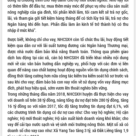
có thêm tiền để đầu tư, mua thêm máy móc để phục vụ nhu cầu sản xuất
VIDEO
nông nghiệp của gia đình, tôi phấn khởi lắm, tôi cam kết sẽ trả nợ gốc,
lãi, và tham gia gởi tiết kiệm hàng tháng để có tích lũy trả lãi, trả nợ cho
Không có file video nào để phát.
Ngân hàng khi đến hạn. Phấn đấu làm ăn kinh tế trở thành hộ có thu
nhập ở mức khá”.
ALBUM ẢNH
Được biết, không chỉ cho vay, NHCSXH còn tổ chức thu lãi, huy động tiết
kiệm qua dân cư với lãi suất tương đương các Ngân hàng Thương mại,
được nhà nước đảm bảo khả năng thanh toán. Thông qua phiên giao
dịch lưu động tại các xã, cán bộ NHCSXH đã triển khai nhiều nội dung
mới về các văn bản hướng dẫn nghiệp vụ, phối hợp với các đơn vị liên
quan để nâng cao chất lượng hoạt động nguồn vốn tín dụng chính sách,
đồng thời tăng cường hơn nữa công tác kiểm tra kiểm soát hồ sơ trước và
sau khi cho vay; đảm bảo bà con vay vốn về sử dụng vốn vay đúng mục
đích, phát huy hiệu quả, sớm vươn lên thoát nghèo bền vững.
LIÊN KẾT WEB
Trong những tháng đầu năm 2018, NHCSXH huyện đã thực hiện cho vay
với doanh số trên 38 tỷ đồng, nâng tổng dư nợ đạt trên 280 tỷ đồng, tăng
16 tỷ đồng so với năm 2017, tốc độ tăng trưởng tín dụng đạt 6,1%, với
các chương trình tín dụng có dư nợ cao như: Cho vay hộ nghèo; Hộ cận
nghèo; Hộ mới thoát nghèo; Hộ sản xuất kinh doanh vùng khó khăn; cho
THỐNG KÊ TRUY CẬP
vay để cải tạo nước sạch và vệ sinh môi trường nông thôn. Một số xã có
doanh số cho vay cao như: Xã Yang Tao tăng 3 tỷ, xã Đắk Liêng tăng 1,9
Hôm nay:
32096