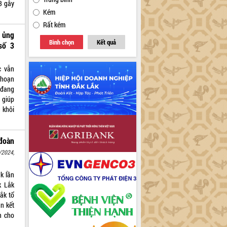
3 gây
Kém
Rất kém
 ủng
Bình chọn
Kết quả
số 3
c vẫn
 hoạn
 đang
 giúp
 khôi
đoàn
/2024,
k lần
k Lắk
ắk tổ
n kết
n cho