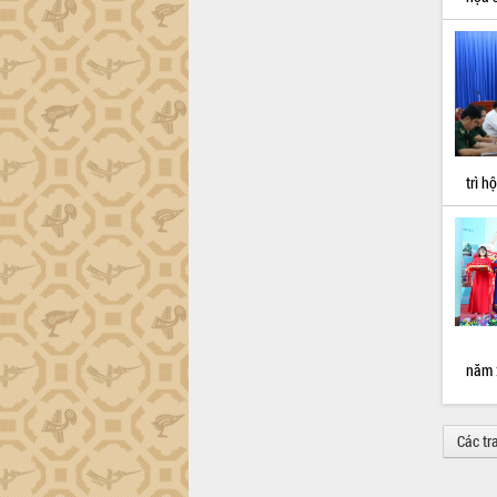
trì h
năm 
Các tr