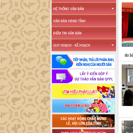
HỆ THỐNG VĂN BẢN
VĂN BẢN HĐND TỈNH
ĐIỂM TIN VĂN BẢN
QUY HOẠCH - KẾ HOẠCH
do bã