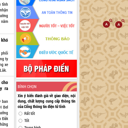
 tỉnh
 nhận
rường
u năm
h khó
 phối
ng ty
ng xe
 Lắk.
 cho
BÌNH CHỌN
y ra
Xin ý kiến đánh giá về giao diện, nội
dung, chất lượng cung cấp thông tin
y ban
của Cổng thông tin điện tử tỉnh
H Bel
rưởng
Rất tốt
h Đắk
Tốt
những
Trung bình