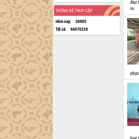
đau 
ra.
THỐNG KÊ TRUY CẬP
Hôm nay:
30905
Tất cả:
66076228
phục
họa s