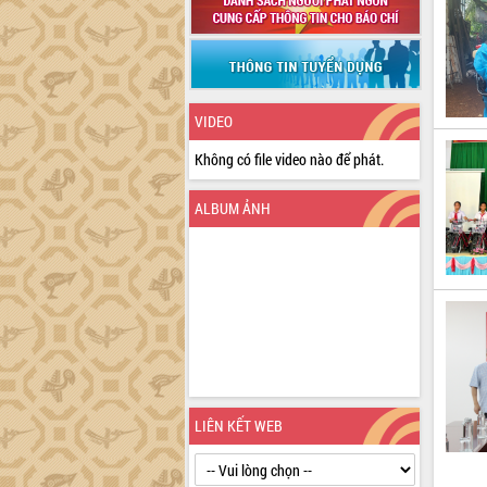
VIDEO
Không có file video nào để phát.
ALBUM ẢNH
LIÊN KẾT WEB