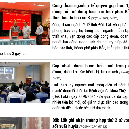
Công đoàn ngành y tế quyên góp hơn 1,
đồng hỗ trợ đồng bào các tỉnh phía Bắ
thiệt hại do bão số 3
(30/09/2024, 08:00)
Công đoàn ngành Y tế tỉnh Đắk Lắk vừa phát
phong trào ủng hộ trong toàn ngành nhằm kịp
triển khai, vận động các cấp công đoàn, đoàn 
người lao động trong tỉnh chung tay giúp đỡ
bào các tỉnh, thành phố phía Bắc, khắc phục thi
o lũ số 3 gây ra.
Cập nhật nhiều bước tiến mới trong 
đoán, điều trị các bệnh lý tim mạch
(29/09
08:00)
Hội thảo “Kỷ nguyên mới trong điều trị bệnh l
mạch” được tổ chức tại Bệnh viện đa khoa Thiện
(Đắk Lắk) ngày 28/9/2024 vừa qua đã đã cập
nhiều tiến bộ mới, có giá trị thực tiễn cao tron
đoán và điều trị các bệnh lý tim mạch.
Đắk Lắk ghi nhận trường hợp thứ 2 tử vo
sốt xuất huyết
(29/09/2024, 07:55)