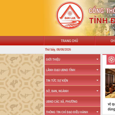
TRANG CHỦ
CH
Thứ bảy, 08/08/2026
GIỚI THIỆU
LÃNH ĐẠO UBND TỈNH
TIN TỨC SỰ KIỆN
SỞ, BAN, NGÀNH
UBND CÁC XÃ, PHƯỜNG
vệ qu
dùng
THÔNG TIN CHỈ ĐẠO ĐIỀU HÀNH