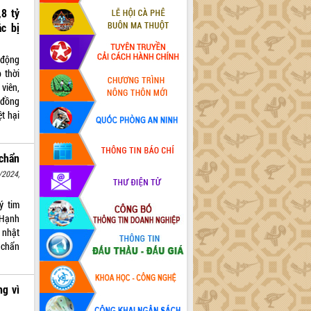
8 tỷ
c bị
 động
 thời
viên,
 đồng
ệt hại
chẩn
/2024,
ý tim
 Hạnh
 nhật
g chẩn
ng vì