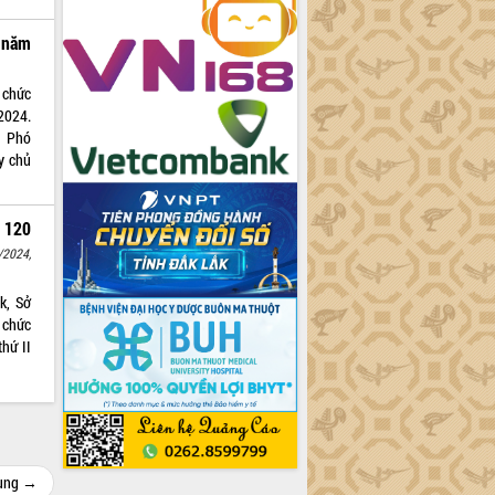
 năm
 chức
2024.
, Phó
y chủ
 120
/2024,
k, Sở
 chức
thứ II
cùng →