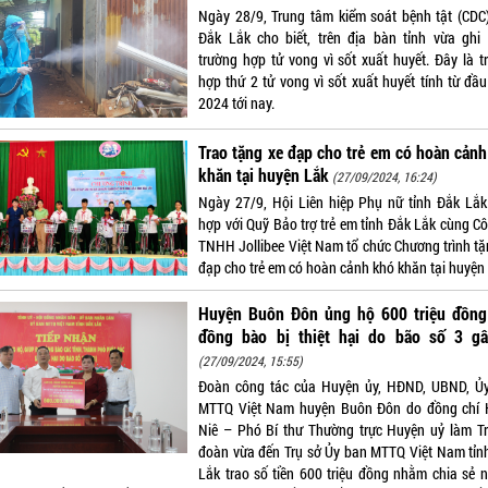
Ngày 28/9, Trung tâm kiểm soát bệnh tật (CDC)
Đắk Lắk cho biết, trên địa bàn tỉnh vừa ghi
trường hợp tử vong vì sốt xuất huyết. Đây là t
hợp thứ 2 tử vong vì sốt xuất huyết tính từ đầ
2024 tới nay.
Trao tặng xe đạp cho trẻ em có hoàn cản
khăn tại huyện Lắk
(27/09/2024, 16:24)
Ngày 27/9, Hội Liên hiệp Phụ nữ tỉnh Đắk Lắk
hợp với Quỹ Bảo trợ trẻ em tỉnh Đắk Lắk cùng Cô
TNHH Jollibee Việt Nam tổ chức Chương trình tặ
đạp cho trẻ em có hoàn cảnh khó khăn tại huyện
Huyện Buôn Đôn ủng hộ 600 triệu đồng
đồng bào bị thiệt hại do bão số 3 gâ
(27/09/2024, 15:55)
Đoàn công tác của Huyện ủy, HĐND, UBND, Ủ
MTTQ Việt Nam huyện Buôn Đôn do đồng chí 
Niê – Phó Bí thư Thường trực Huyện uỷ làm T
đoàn vừa đến Trụ sở Ủy ban MTTQ Việt Nam tỉn
Lắk trao số tiền 600 triệu đồng nhằm chia sẻ 