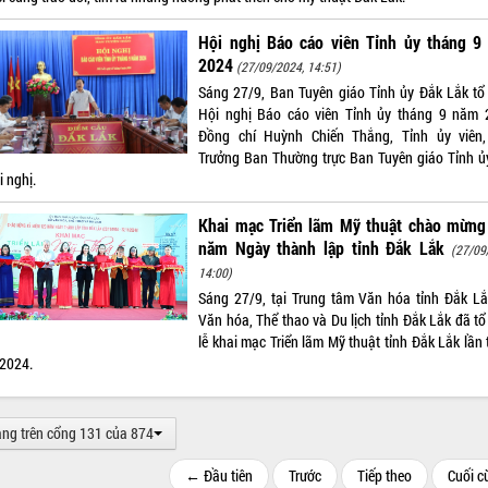
Hội nghị Báo cáo viên Tỉnh ủy tháng 9
2024
(27/09/2024, 14:51)
Sáng 27/9, Ban Tuyên giáo Tỉnh ủy Đắk Lắk tổ
Hội nghị Báo cáo viên Tỉnh ủy tháng 9 năm 
Đồng chí Huỳnh Chiến Thắng, Tỉnh ủy viên
Trưởng Ban Thường trực Ban Tuyên giáo Tỉnh ủ
ội nghị.
Khai mạc Triển lãm Mỹ thuật chào mừng
năm Ngày thành lập tỉnh Đắk Lắk
(27/09
14:00)
Sáng 27/9, tại Trung tâm Văn hóa tỉnh Đắk Lắ
Văn hóa, Thể thao và Du lịch tỉnh Đắk Lắk đã tổ
lễ khai mạc Triển lãm Mỹ thuật tỉnh Đắk Lắk lần 
2024.
ang trên cổng 131 của 874
← Đầu tiên
Trước
Tiếp theo
Cuối 