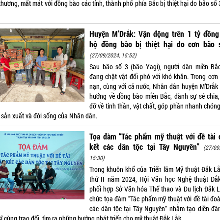
thương, mất mát với đồng bào các tỉnh, thành phố phía Bắc bị thiệt hại do bão số 
Huyện M’Drắk: Vận động trên 1 tỷ đồng
hộ đồng bào bị thiệt hại do cơn bão 
(27/09/2024, 15:52)
Sau bão số 3 (bão Yagi), người dân miền Bắ
đang chật vật đối phó với khó khăn. Trong cơn
nạn, cùng với cả nước, Nhân dân huyện M’Drắk
hướng về đồng bào miền Bắc, dành sự sẻ chia,
đỡ về tinh thần, vật chất, góp phần nhanh chóng
 sản xuất và đời sống của Nhân dân.
Tọa đàm “Tác phẩm mỹ thuật với đề tài 
kết các dân tộc tại Tây Nguyên"
(27/09
15:30)
Trong khuôn khổ của Triển lãm Mỹ thuật Đắk Lắ
thứ II năm 2024, Hội Văn học Nghệ thuật Đắ
phối hợp Sở Văn hóa Thể thao và Du lịch Đắk L
chức tọa đàm "Tác phẩm mỹ thuật với đề tài đoà
các dân tộc tại Tây Nguyên” nhằm tạo diễn đà
ĩ cùng trao đổi, tìm ra những hướng phát triển cho mỹ thuật Đắk Lắk.