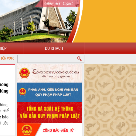
|
Vietnamese
English
IỆP
DU KHÁCH
ÔNG TIN ĐIỆN TỬ TỈNH ĐẮK LẮK
rong
dùng
dùng,
m chế
c bảo
i tiêu