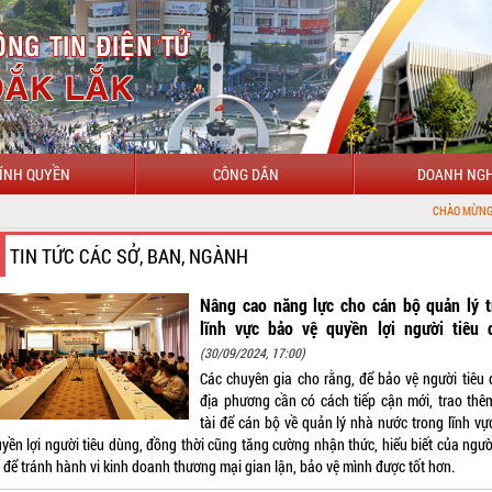
ÍNH QUYỀN
CÔNG DÂN
DOANH NGH
CHÀO MỪNG ĐẾN VỚI CỔNG TH
TIN TỨC CÁC SỞ, BAN, NGÀNH
Nâng cao năng lực cho cán bộ quản lý t
lĩnh vực bảo vệ quyền lợi người tiêu 
(30/09/2024, 17:00)
Các chuyên gia cho rằng, để bảo vệ người tiêu 
địa phương cần có cách tiếp cận mới, trao thê
tài để cán bộ về quản lý nhà nước trong lĩnh vự
yền lợi người tiêu dùng, đồng thời cũng tăng cường nhận thức, hiểu biết của ngườ
 để tránh hành vi kinh doanh thương mại gian lận, bảo vệ mình được tốt hơn.