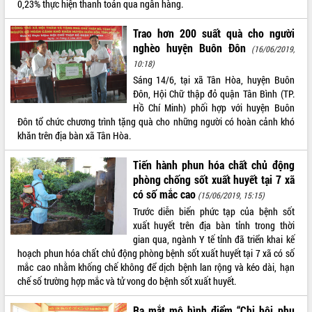
0,23% thực hiện thanh toán qua ngân hàng.
VIDEO
Trao hơn 200 suất quà cho người
Không có file video nào để phát.
nghèo huyện Buôn Đôn
(16/06/2019,
10:18)
ALBUM ẢNH
Sáng 14/6, tại xã Tân Hòa, huyện Buôn
Đôn, Hội Chữ thập đỏ quận Tân Bình (TP.
Hồ Chí Minh) phối hợp với huyện Buôn
Đôn tổ chức chương trình tặng quà cho những người có hoàn cảnh khó
khăn trên địa bàn xã Tân Hòa.
Tiến hành phun hóa chất chủ động
phòng chống sốt xuất huyết tại 7 xã
có số mắc cao
(15/06/2019, 15:15)
Trước diễn biến phức tạp của bệnh sốt
LIÊN KẾT WEB
xuất huyết trên địa bàn tỉnh trong thời
gian qua, ngành Y tế tỉnh đã triển khai kế
hoạch phun hóa chất chủ động phòng bệnh sốt xuất huyết tại 7 xã có số
mắc cao nhằm khống chế không để dịch bệnh lan rộng và kéo dài, hạn
THỐNG KÊ TRUY CẬP
chế số trường hợp mắc và tử vong do bệnh sốt xuất huyết.
Hôm nay:
23973
Ra mắt mô hình điểm “Chi hội phụ