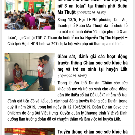
Tất cả:
66069296
nữ 3 an toàn” tại thành phố Buôn
Ma Thuột
(14/06/2019, 16:09)
Sáng 13/6, Hội LHPN phường Tân An,
thành phố Buôn Ma Thuột đã tổ chức Lễ
ra mắt mô hình điểm “Chi hội phụ nữ 3 an
toàn”, tại Chi hội TDP 7. Tham dự buổi lễ có bà Nguyễn Thị Thu Nguyệt –
Chủ tịch Hội LHPN tỉnh và 297 chị là hội viên phụ nữ tham gia mô hình.
Giám sát, đánh giá các hoạt động
truyền thông Chăm sóc sức khỏe bà
mẹ và trẻ sơ sinh tại huyện Lắk
(14/06/2019, 16:05)
Trong khuôn khổ Dự án “Chăm sóc sức
khỏe bà mẹ và trẻ sơ sinh cho cộng đồng
dân tộc thiểu số tại Đắk Lắk”, nhằm hỗ trợ,
đánh giá tiến độ và kết quả các hoạt động truyền thông của Dự án trong
quý II năm 2019, trong hai ngày từ 12-13/6/2019, Đoàn Dự án Save the
Children do ông Bùi Việt Hưng- Quyền quản lý Chương trình Y tế và Dinh
dưỡng làm trưởng đoàn đã có chuyến thăm và làm việc tại huyện Lắk.
Truyền thông chăm sóc sức khỏe bà