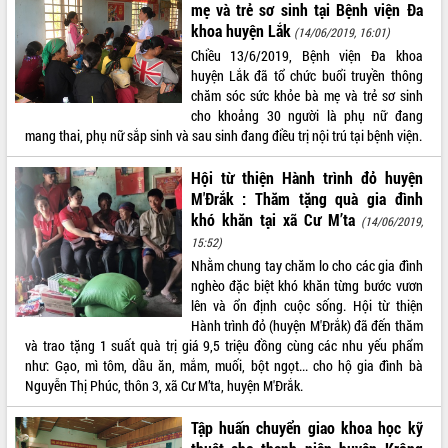
mẹ và trẻ sơ sinh tại Bệnh viện Đa
khoa huyện Lắk
(14/06/2019, 16:01)
Chiều 13/6/2019, Bệnh viện Đa khoa
huyện Lắk đã tổ chức buổi truyền thông
chăm sóc sức khỏe bà mẹ và trẻ sơ sinh
cho khoảng 30 người là phụ nữ đang
mang thai, phụ nữ sắp sinh và sau sinh đang điều trị nội trú tại bệnh viện.
Hội từ thiện Hành trình đỏ huyện
M'Đrắk : Thăm tặng quà gia đình
khó khăn tại xã Cư M’ta
(14/06/2019,
15:52)
Nhằm chung tay chăm lo cho các gia đình
nghèo đặc biệt khó khăn từng bước vươn
lên và ổn định cuộc sống. Hội từ thiện
Hành trình đỏ (huyện M'Đrắk) đã đến thăm
và trao tặng 1 suất quà trị giá 9,5 triệu đồng cùng các nhu yếu phẩm
như: Gạo, mì tôm, dầu ăn, mắm, muối, bột ngọt... cho hộ gia đình bà
Nguyễn Thị Phúc, thôn 3, xã Cư M’ta, huyện M'Đrắk.
Tập huấn chuyển giao khoa học kỹ