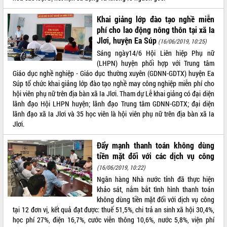
ĐIỂM TIN VĂN BẢN
Khai giảng lớp đào tạo nghề miễn
phí cho lao động nông thôn tại xã Ia
QUY HOẠCH - KẾ HOẠCH
Jlơi, huyện Ea Súp
(16/06/2019, 10:25)
Sáng ngày14/6 Hội Liên hiệp Phụ nữ
(LHPN) huyện phối hợp với Trung tâm
Giáo dục nghề nghiệp - Giáo dục thường xuyên (GDNN-GDTX) huyện Ea
Súp tổ chức khai giảng lớp đào tạo nghề may công nghiệp miễn phí cho
hội viên phụ nữ trên địa bàn xã Ia Jlơi. Tham dự Lễ khai giảng có đại diện
lãnh đạo Hội LHPN huyện; lãnh đạo Trung tâm GDNN-GDTX; đại diện
lãnh đạo xã Ia Jlơi và 35 học viên là hội viên phụ nữ trên địa bàn xã Ia
Jlơi.
Đẩy mạnh thanh toán không dùng
tiền mặt đối với các dịch vụ công
(16/06/2019, 10:22)
Ngân hàng Nhà nước tỉnh đã thực hiện
khảo sát, nắm bắt tình hình thanh toán
không dùng tiền mặt đối với dịch vụ công
tại 12 đơn vị, kết quả đạt được: thuế 51,5%, chi trả an sinh xã hội 30,4%,
học phí 27%, điện 16,7%, cước viễn thông 10,6%, nước 5,8%, viện phí