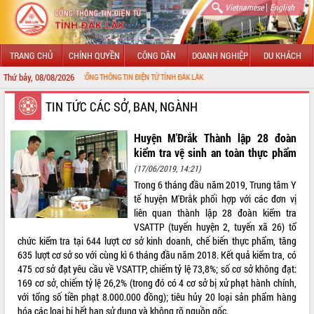
|
Vietnamese
English
TRANG CHỦ
CHÍNH QUYỀN
CÔNG DÂN
DOANH NGHIỆP
DU KHÁCH
Thứ bảy, 08/08/2026
ĐẾN VỚI CỔNG THÔNG TIN ĐIỆN TỬ TỈNH ĐẮK LẮK
GIỚI THIỆU
TIN TỨC CÁC SỞ, BAN, NGÀNH
LÃNH ĐẠO UBND TỈNH
Huyện M'Đrắk Thành lập 28 đoàn
kiểm tra vệ sinh an toàn thực phẩm
TIN TỨC SỰ KIỆN
(17/06/2019, 14:21)
Trong 6 tháng đầu năm 2019, Trung tâm Y
SỞ, BAN, NGÀNH
tế huyện M'Đrắk phối hợp với các đơn vị
liên quan thành lập 28 đoàn kiểm tra
UBND CÁC XÃ, PHƯỜNG
VSATTP (tuyến huyện 2, tuyến xã 26) tổ
chức kiểm tra tại 644 lượt cơ sở kinh doanh, chế biến thực phẩm, tăng
THÔNG TIN CHỈ ĐẠO ĐIỀU HÀNH
635 lượt cơ sở so với cùng kì 6 tháng đầu năm 2018. Kết quả kiểm tra, có
475 cơ sở đạt yêu cầu về VSATTP, chiếm tỷ lệ 73,8%; số cơ sở không đạt:
HỆ THỐNG VĂN BẢN
169 cơ sở, chiếm tỷ lệ 26,2% (trong đó có 4 cơ sở bị xử phạt hành chính,
với tổng số tiền phạt 8.000.000 đồng); tiêu hủy 20 loại sản phẩm hàng
VĂN BẢN HĐND TỈNH
hóa các loại bị hết hạn sử dụng và không rõ nguồn gốc.