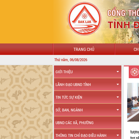
TRANG CHỦ
CH
Thứ năm, 06/08/2026
GIỚI THIỆU
LÃNH ĐẠO UBND TỈNH
TIN TỨC SỰ KIỆN
SỞ, BAN, NGÀNH
UBND CÁC XÃ, PHƯỜNG
tượn
THÔNG TIN CHỈ ĐẠO ĐIỀU HÀNH
trợ p