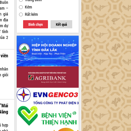
 Buôn
Kém
Nam –
h giá
Rất kém
n địa
Bình chọn
Kết quả
am dự
 tỉnh
của 2
 viên
 nhân
n giỏi
"Mái
Năng
i hợp
o nhà