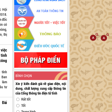
c Hội
2018.
m đốc
òn có
hòng,
, thị
việc
tình
công
 tỉnh
BÌNH CHỌN
n Ban
h làm
Xin ý kiến đánh giá về giao diện, nội
ầu tư
dung, chất lượng cung cấp thông tin
của Cổng thông tin điện tử tỉnh
Rất tốt
 Đài
Tốt
Trung bình