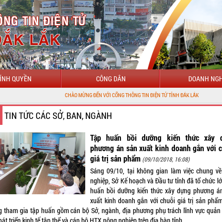
ÍNH QUYỀN
CÔNG DÂN
DOANH NGH
CHÀO MỪNG ĐẾN VỚI CỔNG THÔNG TIN ĐIỆN TỬ TỈNH ĐẮK LẮK
TIN TỨC CÁC SỞ, BAN, NGÀNH
Tập huấn bồi dưỡng kiến thức xây 
phương án sản xuất kinh doanh gắn với 
giá trị sản phẩm
(09/10/2018, 16:08)
Sáng 09/10, tại không gian làm việc chung về
nghiệp, Sở Kế hoạch và Đầu tư tỉnh đã tổ chức l
huấn bồi dưỡng kiến thức xây dựng phương á
xuất kinh doanh gắn với chuỗi giá trị sản phẩm
g tham gia tập huấn gồm cán bộ Sở, ngành, địa phương phụ trách lĩnh vực quản 
hát triển kinh tế tập thể và cán bộ HTX nông nghiệp trên địa bàn tỉnh.