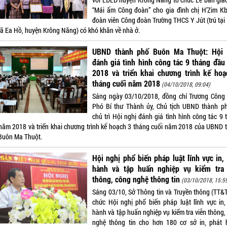
“Mái ấm Công đoàn” cho gia đình chị H’Zim Kb
đoàn viên Công đoàn Trường THCS Y Jút (trú tại
xã Ea Hồ, huyện Krông Năng) có khó khăn về nhà ở.
UBND thành phố Buôn Ma Thuột: Hội 
đánh giá tình hình công tác 9 tháng đầ
2018 và triển khai chương trình kế hoạ
tháng cuối năm 2018
(04/10/2018, 09:04)
Sáng ngày 03/10/2018, đồng chí Trương Công 
Phó Bí thư Thành ủy, Chủ tịch UBND thành p
chủ trì Hội nghị đánh giá tình hình công tác 9 
năm 2018 và triển khai chương trình kế hoạch 3 tháng cuối năm 2018 của UBND 
Buôn Ma Thuột.
Hội nghị phổ biến pháp luật lĩnh vực in,
hành và tập huấn nghiệp vụ kiểm tra 
thông, công nghệ thông tin
(03/10/2018, 15:5
Sáng 03/10, Sở Thông tin và Truyền thông (TT&T
chức Hội nghị phổ biến pháp luật lĩnh vực in,
hành và tập huấn nghiệp vụ kiểm tra viễn thông,
nghệ thông tin cho hơn 180 cơ sở in, phát 