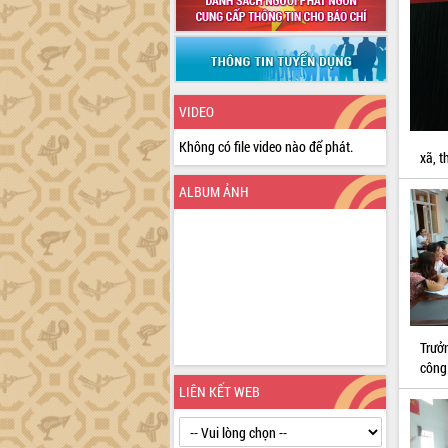
VIDEO
Không có file video nào để phát.
xã, t
ALBUM ẢNH
Trưở
công
LIÊN KẾT WEB