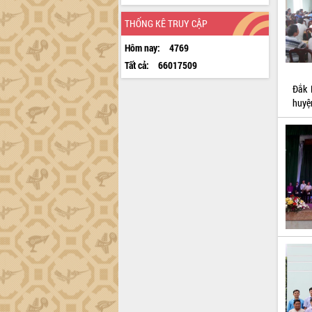
THỐNG KÊ TRUY CẬP
Hôm nay:
4769
Tất cả:
66017509
Đắk 
huyệ