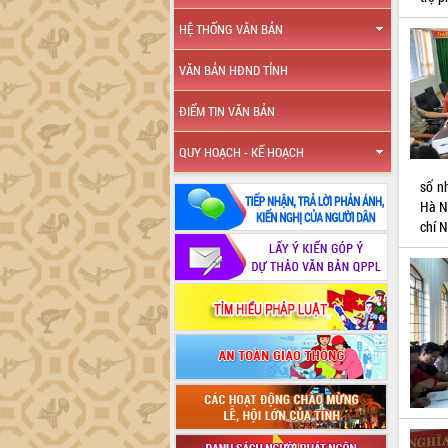
HỆ THỐNG VĂN BẢN
VĂN BẢN HĐND TỈNH
ĐIỂM TIN VĂN BẢN
QUY HOẠCH - KẾ HOẠCH
số n
Hà N
chí N