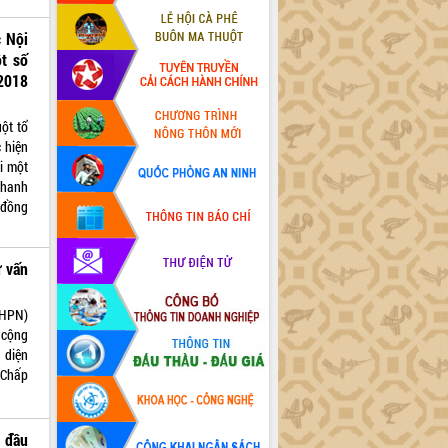
 Nội
t số
2018
ột tổ
c hiện
i một
Thanh
 đồng
 vấn
LHPN)
 cộng
 diện
 Chấp
g đầu