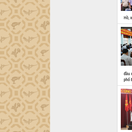
Hồ, 
đầu 
phố 