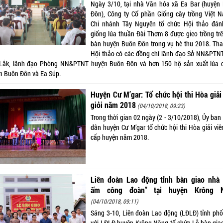
Ngày 3/10, tại nhà Văn hóa xã Ea Bar (huyện
Đôn), Công ty Cổ phần Giống cây trồng Việt 
Chi nhánh Tây Nguyên tổ chức Hội thảo đán
giống lúa thuần Đài Thơm 8 được gieo trồng trê
bàn huyện Buôn Đôn trong vụ hè thu 2018. Th
Hội thảo có các đồng chí lãnh đạo Sở NN&PTNT
Lắk, lãnh đạo Phòng NN&PTNT huyện Buôn Đôn và hơn 150 hộ sản xuất lúa 
n Buôn Đôn và Ea Súp.
Huyện Cư M’gar: Tổ chức hội thi Hòa giải
giỏi năm 2018
(04/10/2018, 09:23)
Trong thời gian 02 ngày (2 - 3/10/2018), Ủy ban
dân huyện Cư M’gar tổ chức hội thi Hòa giải viê
cấp huyện năm 2018.
Liên đoàn Lao động tỉnh bàn giao nhà 
ấm công đoàn" tại huyện Krông 
(04/10/2018, 09:11)
Sáng 3-10, Liên đoàn Lao động (LĐLĐ) tỉnh phố
với LĐLĐ huyện Krông Năng tổ chức Lễ bàn gia