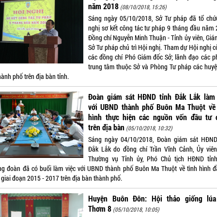
năm 2018
(08/10/2018, 15:26)
Sáng ngày 05/10/2018, Sở Tư pháp đã tổ chứ
nghị sơ kết công tác tư pháp 9 tháng đầu năm 
Đồng chí Nguyễn Minh Thuận - Tỉnh ủy viên, Giá
Sở Tư pháp chủ trì Hội nghị. Tham dự Hội nghị c
các đồng chí Phó Giám đốc Sở; lãnh đạo các p
trung tâm thuộc Sở và Phòng Tư pháp các huyện
hành phố trên địa bàn tỉnh.
Đoàn giám sát HĐND tỉnh Đắk Lắk làm 
với UBND thành phố Buôn Ma Thuột về 
hình thực hiện các nguồn vốn đầu tư 
trên địa bàn
(05/10/2018, 10:32)
Sáng ngày 04/10/2018, Đoàn giám sát HĐND
Đắk Lắk do đồng chí Trần Vĩnh Cảnh, Ủy viê
Thường vụ Tỉnh ủy, Phó Chủ tịch HĐND tỉn
ng đoàn đã có buổi làm việc với UBND thành phố Buôn Ma Thuột về tình hình đ
 giai đoạn 2015 - 2017 trên địa bàn thành phố.
Huyện Buôn Đôn: Hội thảo giống lúa
Thơm 8
(05/10/2018, 10:05)