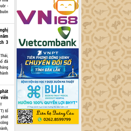
uôr -
 buôn
nghị
u năm
ch 3
Thái,
hố đã
tháng
thành
 phát
viễn
9)
T) tổ
 phát
 công
hành,