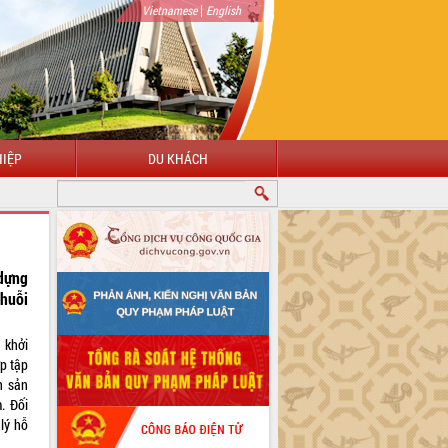
|
Vietnamese
English
IỆP
DU KHÁCH
dựng
chuỗi
 khởi
ớp tập
n sản
. Đối
lý hỗ