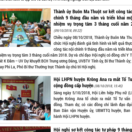
Thành ủy Buôn Ma Thuột sơ kết công tác
chính 9 tháng đầu năm và triển khai mộ
nhiệm vụ trọng tâm 3 tháng cuối năm 
(09/10/2018, 09:22)
Chiều ngày 08/10/2018, Thành ủy Buôn Ma Thu
chức Hội nghị đánh giá tình hình và kết quả thự
công tác nội chính 9 tháng đầu năm và triển kha
hiệm vụ trọng tâm 3 tháng cuối năm 2018. Dự và chỉ đạo Hội nghị có đồng chí Y 
iê K Đăm – UV Dự khuyết BCH Trung ương Đảng, UVBTV Tỉnh ủy, Bí thư Thành ủy;
ay Phi La, Phó Bí thư Thường trực Thành ủy chủ trì Hội nghị.
Hội LHPN huyện Krông Ana ra mắt Tổ Tư
cộng đồng cấp huyện
(08/10/2018, 15:45)
Sáng ngày 5/10/2018, Hội Liên hiệp Phụ nữ (
huyện Krông Ana tổ chức ra mắt Tổ Tư vấn
đồng. Tham dự, có các đồng chí lãnh đạo đại
Ban Dân vận Huyện ủy, UBMTTQ huyện, Ban
hành Hội LHPN huyện.
Hội nghị sơ kết công tác tư pháp 9 thán