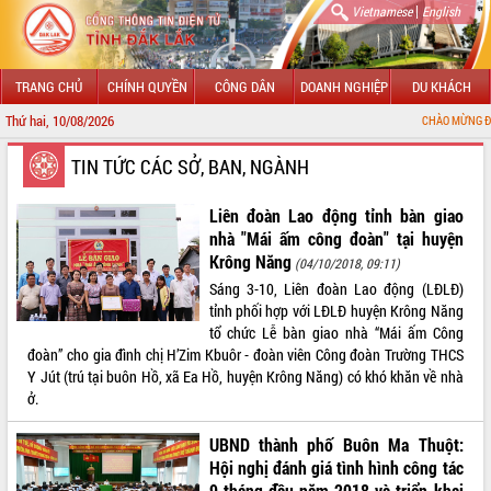
|
Vietnamese
English
TRANG CHỦ
CHÍNH QUYỀN
CÔNG DÂN
DOANH NGHIỆP
DU KHÁCH
Thứ hai, 10/08/2026
CHÀO MỪNG ĐẾN VỚI CỔNG THÔ
GIỚI THIỆU
TIN TỨC CÁC SỞ, BAN, NGÀNH
LÃNH ĐẠO UBND TỈNH
Liên đoàn Lao động tỉnh bàn giao
nhà "Mái ấm công đoàn" tại huyện
TIN TỨC SỰ KIỆN
Krông Năng
(04/10/2018, 09:11)
Sáng 3-10, Liên đoàn Lao động (LĐLĐ)
SỞ, BAN, NGÀNH
tỉnh phối hợp với LĐLĐ huyện Krông Năng
tổ chức Lễ bàn giao nhà “Mái ấm Công
UBND CÁC XÃ, PHƯỜNG
đoàn” cho gia đình chị H’Zim Kbuôr - đoàn viên Công đoàn Trường THCS
Y Jút (trú tại buôn Hồ, xã Ea Hồ, huyện Krông Năng) có khó khăn về nhà
THÔNG TIN CHỈ ĐẠO ĐIỀU HÀNH
ở.
HỆ THỐNG VĂN BẢN
UBND thành phố Buôn Ma Thuột:
Hội nghị đánh giá tình hình công tác
VĂN BẢN HĐND TỈNH
9 tháng đầu năm 2018 và triển khai