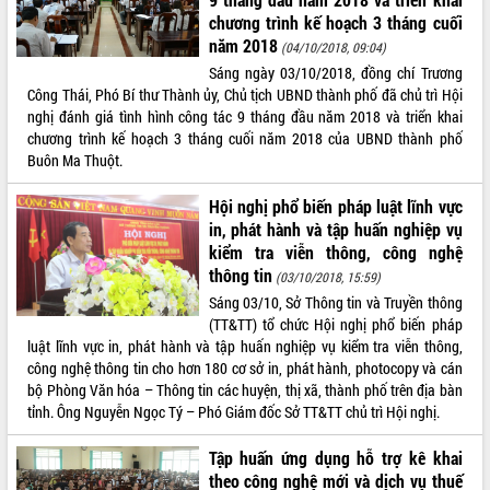
chương trình kế hoạch 3 tháng cuối
ĐIỂM TIN VĂN BẢN
năm 2018
(04/10/2018, 09:04)
Sáng ngày 03/10/2018, đồng chí Trương
QUY HOẠCH - KẾ HOẠCH
Công Thái, Phó Bí thư Thành ủy, Chủ tịch UBND thành phố đã chủ trì Hội
nghị đánh giá tình hình công tác 9 tháng đầu năm 2018 và triển khai
chương trình kế hoạch 3 tháng cuối năm 2018 của UBND thành phố
Buôn Ma Thuột.
Hội nghị phổ biến pháp luật lĩnh vực
in, phát hành và tập huấn nghiệp vụ
kiểm tra viễn thông, công nghệ
thông tin
(03/10/2018, 15:59)
Sáng 03/10, Sở Thông tin và Truyền thông
(TT&TT) tổ chức Hội nghị phổ biến pháp
luật lĩnh vực in, phát hành và tập huấn nghiệp vụ kiểm tra viễn thông,
công nghệ thông tin cho hơn 180 cơ sở in, phát hành, photocopy và cán
bộ Phòng Văn hóa – Thông tin các huyện, thị xã, thành phố trên địa bàn
tỉnh. Ông Nguyễn Ngọc Tý – Phó Giám đốc Sở TT&TT chủ trì Hội nghị.
Tập huấn ứng dụng hỗ trợ kê khai
theo công nghệ mới và dịch vụ thuế