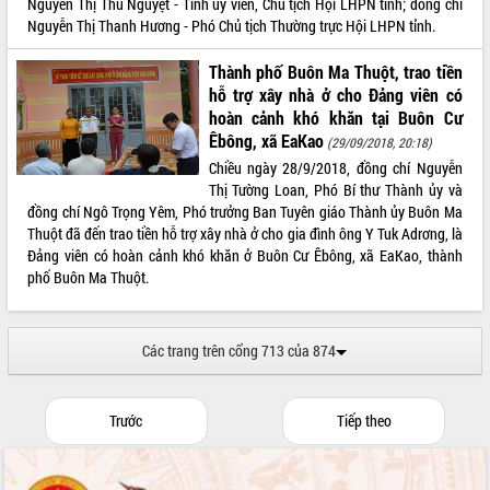
Nguyễn Thị Thu Nguyệt - Tỉnh ủy viên, Chủ tịch Hội LHPN tỉnh; đồng chí
Nguyễn Thị Thanh Hương - Phó Chủ tịch Thường trực Hội LHPN tỉnh.
Thành phố Buôn Ma Thuột, trao tiền
hỗ trợ xây nhà ở cho Đảng viên có
hoàn cảnh khó khăn tại Buôn Cư
Êbông, xã EaKao
(29/09/2018, 20:18)
Chiều ngày 28/9/2018, đồng chí Nguyễn
Thị Tường Loan, Phó Bí thư Thành ủy và
đồng chí Ngô Trọng Yêm, Phó trưởng Ban Tuyên giáo Thành ủy Buôn Ma
Thuột đã đến trao tiền hỗ trợ xây nhà ở cho gia đình ông Y Tuk Adrơng, là
Đảng viên có hoàn cảnh khó khăn ở Buôn Cư Êbông, xã EaKao, thành
phố Buôn Ma Thuột.
Các trang trên cổng 713 của 874
Trước
Tiếp theo