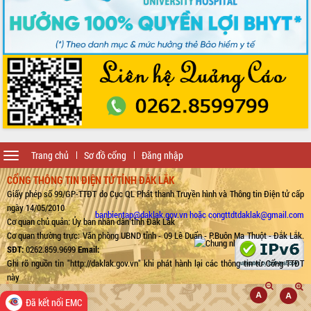
Toggle
Trang chủ
Sơ đồ cổng
Đăng nhập
navigation
CỔNG THÔNG TIN ĐIỆN TỬ TỈNH ĐẮK LẮK
Giấy phép số 99/GP-TTĐT do Cục QL Phát thanh Truyền hình và Thông tin Điện tử cấp
ngày 14/05/2010
banbientap@daklak.gov.vn hoặc congttdtdaklak@gmail.com
Cơ quan chủ quản: Ủy ban nhân dân tỉnh Đắk Lắk
Cơ quan thường trực: Văn phòng UBND tỉnh - 09 Lê Duẩn - P.Buôn Ma Thuột - Đắk Lắk.
SĐT:
0262.859.9699
Email:
Ghi rõ nguồn tin "http://daklak.gov.vn" khi phát hành lại các thông tin từ Cổng TTĐT
này
Đã kết nối EMC