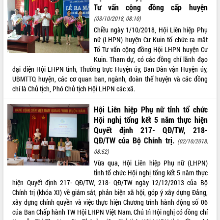
Tư vấn cộng đồng cấp huyện
(03/10/2018, 08:10)
Chiều ngày 1/10/2018, Hội Liên hiệp Phụ
nữ (LHPN) huyện Cư Kuin tổ chức ra mắt
Tổ Tư vấn cộng đồng Hội LHPN huyện Cư
Kuin. Tham dự, có các đồng chí lãnh đạo
đại diện Hội LHPN tỉnh, Thường trực Huyện ủy, Ban Dân vận Huyện ủy,
UBMTTQ huyện, các cơ quan ban, ngành, đoàn thể huyện và các đồng
chí là Chủ tịch, Phó Chủ tịch Hội LHPN các xã.
Hội Liên hiệp Phụ nữ tỉnh tổ chức
Hội nghị tổng kết 5 năm thực hiện
Quyết định 217- QĐ/TW, 218-
QĐ/TW của Bộ Chính trị.
(02/10/2018,
08:52)
Vừa qua, Hội Liên hiệp Phụ nữ (LHPN)
tỉnh tổ chức Hội nghị tổng kết 5 năm thực
hiện Quyết định 217- QĐ/TW, 218- QĐ/TW ngày 12/12/2013 của Bộ
Chính trị (khóa XI) về giám sát, phản biện xã hội, góp ý xây dựng Đảng,
xây dựng chính quyền và việc thực hiện Chương trình hành động số 06
của Ban Chấp hành TW Hội LHPN Việt Nam. Chủ trì Hội nghị có đồng chí