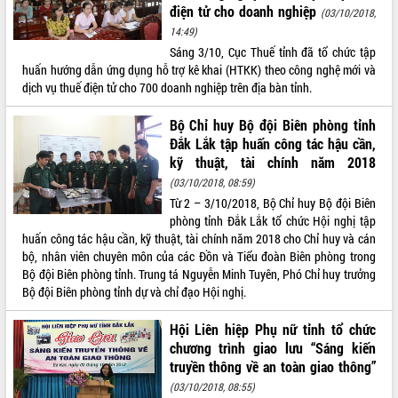
điện tử cho doanh nghiệp
(03/10/2018,
VIDEO
14:49)
Sáng 3/10, Cục Thuế tỉnh đã tổ chức tập
Không có file video nào để phát.
huấn hướng dẫn ứng dụng hỗ trợ kê khai (HTKK) theo công nghệ mới và
dịch vụ thuế điện tử cho 700 doanh nghiệp trên địa bàn tỉnh.
ALBUM ẢNH
Bộ Chỉ huy Bộ đội Biên phòng tỉnh
Đắk Lắk tập huấn công tác hậu cần,
kỹ thuật, tài chính năm 2018
(03/10/2018, 08:59)
Từ 2 – 3/10/2018, Bộ Chỉ huy Bộ đội Biên
phòng tỉnh Đắk Lắk tổ chức Hội nghị tập
huấn công tác hậu cần, kỹ thuật, tài chính năm 2018 cho Chỉ huy và cán
bộ, nhân viên chuyên môn của các Đồn và Tiểu đoàn Biên phòng trong
LIÊN KẾT WEB
Bộ đội Biên phòng tỉnh. Trung tá Nguyễn Minh Tuyên, Phó Chỉ huy trưởng
Bộ đội Biên phòng tỉnh dự và chỉ đạo Hội nghị.
Hội Liên hiệp Phụ nữ tỉnh tổ chức
chương trình giao lưu “Sáng kiến
THỐNG KÊ TRUY CẬP
truyền thông về an toàn giao thông”
(03/10/2018, 08:55)
Hôm nay:
10615