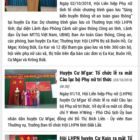
Ngày 02/10/2018, Hội Liên hiệp Phụ nữ
Tất cả:
66123729
tỉnh tổ chức chương trình giao lưu “Sáng
kiến truyền thông về an toàn giao thông”
tại huyện Ea Kar. Dự chương trình giao lưu có Thường trực Hội LHPN
tỉnh; đại diện Lãnh đạo Phòng Cảnh sát giao thông Công an tỉnh, Lãnh
đạo Ủy ban MTTQ Việt Nam, UBND, Ban An toàn Giao thông, Công an,
các phòng, ban huyện Ea Kar; Thường trực Hội LHPN thị xã Buôn Hồ, Cư
Mgar, Krông Búk, Ea Kar và 12 đội tham gia giao lưu và trên 300 cán bộ,
hội viên phụ nữ các xã, thị trấn trên địa bàn các đơn vị Ea Kar, Buôn Hồ,
Cư Mgar và Krông Búk.
Huyện Cư M’gar: Tổ chức lễ ra mắt
Câu lạc bộ Phụ nữ trí thức
(03/10/2018,
08:38)
Ngày 01/10, Hội Liên hiệp Phụ nữ (LHPN)
huyện Cư M’gar tổ chức lễ ra mắt Câu lạc
bộ Phụ nữ trí thức. Về dự lễ ra mắt có đồng
chí Y Wem H'Wing - Phó Chủ tịch Ủy ban
nhân dân huyện Cư M’gar, đồng chí Đỗ Thị Bích Liên - Ủy viên Ban
Thường vụ, Trưởng Ban tổ chức Hội LHPN tỉnh Đắk Lắk.
Hội LHPN huyện Cư Kuin ra mắt Tổ