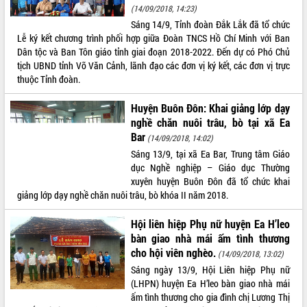
(14/09/2018, 14:23)
VIDEO
Sáng 14/9, Tỉnh đoàn Đắk Lắk đã tổ chức
Lễ ký kết chương trình phối hợp giữa Đoàn TNCS Hồ Chí Minh với Ban
Không có file video nào để phát.
Dân tộc và Ban Tôn giáo tỉnh giai đoạn 2018-2022. Đến dự có Phó Chủ
tịch UBND tỉnh Võ Văn Cảnh, lãnh đạo các đơn vị ký kết, các đơn vị trực
ALBUM ẢNH
thuộc Tỉnh đoàn.
Huyện Buôn Đôn: Khai giảng lớp dạy
nghề chăn nuôi trâu, bò tại xã Ea
Bar
(14/09/2018, 14:02)
Sáng 13/9, tại xã Ea Bar, Trung tâm Giáo
dục Nghề nghiệp – Giáo dục Thường
xuyên huyện Buôn Đôn đã tổ chức khai
giảng lớp dạy nghề chăn nuôi trâu, bò khóa II năm 2018.
LIÊN KẾT WEB
Hội liên hiệp Phụ nữ huyện Ea H’leo
bàn giao nhà mái ấm tình thương
cho hội viên nghèo.
(14/09/2018, 13:02)
Sáng ngày 13/9, Hội Liên hiệp Phụ nữ
THỐNG KÊ TRUY CẬP
(LHPN) huyện Ea H’leo bàn giao nhà mái
ấm tình thương cho gia đình chị Lương Thị
Hôm nay:
19116