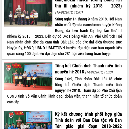
thứ III (nhiệm kỳ 2018 – 2023)
ĐIỂM TIN VĂN BẢN
(15/09/2018, 18:01)
Sáng ngày 14 tháng 9 năm 2018, Hội Nạn
QUY HOẠCH - KẾ HOẠCH
nhân chất độc da cam/dioxin huyện Krông
Bông, đã tiến hành Đại hội lần thứ III
nhiệm kỳ 2018 – 2023. Đến dự có Đ/c Hoàng Văn An, Phó Chủ tịch Hội
Nạn nhân chất độc da cam tỉnh Đắk Lắk, các đ/c đại diện thường trực
Huyện ủy, HĐND, UBND, UBMTTQVN huyện, đại diện các ban ngành liên
quan cùng 100 đại biểu đại diện cho 281 hội viên trong toàn huyện.
Tổng kết Chiến dịch Thanh niên tình
nguyện hè 2018
(14/09/2018, 16:23)
Sáng 14/9, Tỉnh đoàn Đắk Lắk tổ chức
tổng kết Chiến dịch Thanh niên tình
nguyện hè 2018. Tham dự có Phó Chủ tịch
UBND tỉnh Võ Văn Cảnh; lãnh đạo, đoàn viên, thanh niên tổ chức đoàn
các cấp.
Ký kết chương trình phối hợp giữa
Tỉnh đoàn với Ban Dân tộc và Ban
Tôn giáo giai đoạn 2018-2022