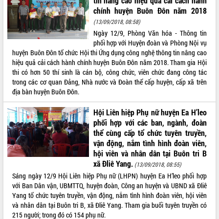
tin nâng cao hiệu quả cải cách hành
chính huyện Buôn Đôn năm 2018
(13/09/2018, 08:58)
Ngày 12/9, Phòng Văn hóa - Thông tin
phối hợp với Huyện đoàn và Phòng Nội vụ
huyện Buôn Đôn tổ chức Hội thi Ứng dụng công nghệ thông tin nâng cao
hiệu quả cải cách hành chính huyện Buôn Đôn năm 2018. Tham gia Hội
thi có hơn 50 thí sinh là cán bộ, công chức, viên chức đang công tác
trong các cơ quan Đảng, Nhà nước và Đoàn thể cấp huyện, cấp xã trên
địa bàn huyện Buôn Đôn.
Hội Liên hiệp Phụ nữ huyện Ea H’leo
phối hợp với các ban, ngành, đoàn
thể cùng cấp tổ chức tuyên truyền,
vận động, nắm tình hình đoàn viên,
hội viên và nhân dân tại Buôn tri B
xã Đliê Yang.
(13/09/2018, 08:55)
Sáng ngày 12/9 Hội Liên hiệp Phụ nữ (LHPN) huyện Ea H’leo phối hợp
với Ban Dân vận, UBMTTQ, huyện đoàn, Công an huyện và UBND xã Đliê
Yang tổ chức tuyên truyền, vận động, nắm tình hình đoàn viên, hội viên
và nhân dân tại Buôn tri B, xã Đliê Yang. Tham gia buổi tuyên truyền có
215 người; trong đó có 154 phụ nữ.