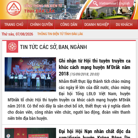
|
Vietnamese
English
TRANG CHỦ
CHÍNH QUYỀN
CÔNG DÂN
DOANH NGHIỆP
DU KHÁCH
Thứ sáu, 07/08/2026
ỚI CỔNG THÔNG TIN ĐIỆN TỬ TỈNH ĐẮK LẮK
GIỚI THIỆU
TIN TỨC CÁC SỞ, BAN, NGÀNH
LÃNH ĐẠO UBND TỈNH
Ghi nhận từ Hội thi tuyên truyền ca
khúc cách mạng huyện M’Đrắk năm
TIN TỨC SỰ KIỆN
2018
(15/09/2018, 20:03)
Nhằm thiết thực lập thành tích chào mừng
SỞ, BAN, NGÀNH
các ngày lễ lớn của đất nước, chào mừng
Đại hội Tổng LĐLĐ Việt Nam, huyện
UBND CÁC XÃ, PHƯỜNG
M’Đrắk tổ chức Hội thi tuyên truyền ca khúc cách mạng huyện M'Đrắk
năm 2018. Có thể nói đây là sân chơi bổ ích, thiết thực và ý nghĩa dành
THÔNG TIN CHỈ ĐẠO ĐIỀU HÀNH
cho đoàn viên, công nhân viên chức, người lao động, đoàn viên thanh
niên trên địa bàn huyện.
HỆ THỐNG VĂN BẢN
Đại hội Hội Nạn nhân chất độc da
VĂN BẢN HĐND TỈNH
cam/dioxin huyện Krông Bông lần