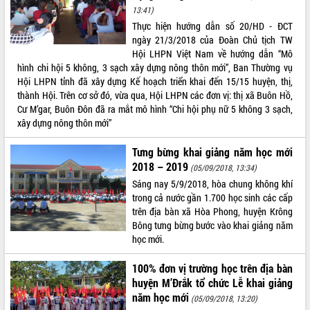
13:41)
VIDEO
Thực hiện hướng dẫn số 20/HD - ĐCT
ngày 21/3/2018 của Đoàn Chủ tịch TW
Không có file video nào để phát.
Hội LHPN Việt Nam về hướng dẫn “Mô
hình chi hội 5 không, 3 sạch xây dựng nông thôn mới”, Ban Thường vụ
ALBUM ẢNH
Hội LHPN tỉnh đã xây dựng Kế hoạch triển khai đến 15/15 huyện, thị,
thành Hội. Trên cơ sở đó, vừa qua, Hội LHPN các đơn vị: thị xã Buôn Hồ,
Cư M’gar, Buôn Đôn đã ra mắt mô hình “Chi hội phụ nữ 5 không 3 sạch,
xây dựng nông thôn mới”
Tưng bừng khai giảng năm học mới
2018 – 2019
(05/09/2018, 13:34)
Sáng nay 5/9/2018, hòa chung không khí
trong cả nước gần 1.700 học sinh các cấp
trên địa bàn xã Hòa Phong, huyện Krông
LIÊN KẾT WEB
Bông tưng bừng bước vào khai giảng năm
học mới.
100% đơn vị trường học trên địa bàn
THỐNG KÊ TRUY CẬP
huyện M’Đrắk tổ chức Lễ khai giảng
năm học mới
(05/09/2018, 13:20)
Hôm nay:
18764