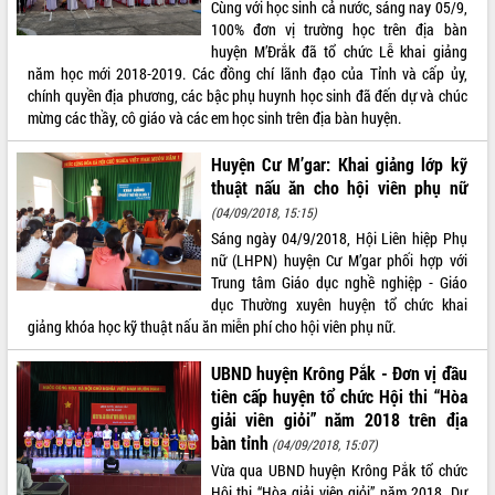
Cùng với học sinh cả nước, sáng nay 05/9,
Tất cả:
66031504
100% đơn vị trường học trên địa bàn
huyện M’Đrắk đã tổ chức Lễ khai giảng
năm học mới 2018-2019. Các đồng chí lãnh đạo của Tỉnh và cấp ủy,
chính quyền địa phương, các bậc phụ huynh học sinh đã đến dự và chúc
mừng các thầy, cô giáo và các em học sinh trên địa bàn huyện.
Huyện Cư M’gar: Khai giảng lớp kỹ
thuật nấu ăn cho hội viên phụ nữ
(04/09/2018, 15:15)
Sáng ngày 04/9/2018, Hội Liên hiệp Phụ
nữ (LHPN) huyện Cư M’gar phối hợp với
Trung tâm Giáo dục nghề nghiệp - Giáo
dục Thường xuyên huyện tổ chức khai
giảng khóa học kỹ thuật nấu ăn miễn phí cho hội viên phụ nữ.
UBND huyện Krông Pắk - Đơn vị đầu
tiên cấp huyện tổ chức Hội thi “Hòa
giải viên giỏi” năm 2018 trên địa
bàn tỉnh
(04/09/2018, 15:07)
Vừa qua UBND huyện Krông Pắk tổ chức
Hội thi “Hòa giải viên giỏi” năm 2018. Dự