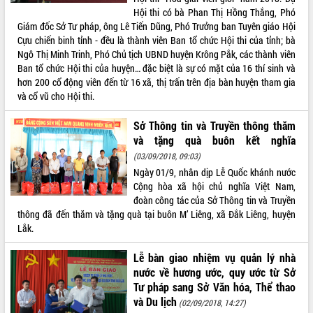
Hội thi có bà Phan Thị Hồng Thắng, Phó
Giám đốc Sở Tư pháp, ông Lê Tiến Dũng, Phó Trưởng ban Tuyên giáo Hội
Cựu chiến binh tỉnh - đều là thành viên Ban tổ chức Hội thi của tỉnh; bà
Ngô Thị Minh Trinh, Phó Chủ tịch UBND huyện Krông Pắk, các thành viên
Ban tổ chức Hội thi của huyện… đặc biệt là sự có mặt của 16 thí sinh và
hơn 200 cổ động viên đến từ 16 xã, thị trấn trên địa bàn huyện tham gia
và cổ vũ cho Hội thi.
Sở Thông tin và Truyền thông thăm
và tặng quà buôn kết nghĩa
(03/09/2018, 09:03)
Ngày 01/9, nhân dịp Lễ Quốc khánh nước
Cộng hòa xã hội chủ nghĩa Việt Nam,
đoàn công tác của Sở Thông tin và Truyền
thông đã đến thăm và tặng quà tại buôn M’ Liêng, xã Đắk Liêng, huyện
Lắk.
Lễ bàn giao nhiệm vụ quản lý nhà
nước về hương ước, quy ước từ Sở
Tư pháp sang Sở Văn hóa, Thể thao
và Du lịch
(02/09/2018, 14:27)