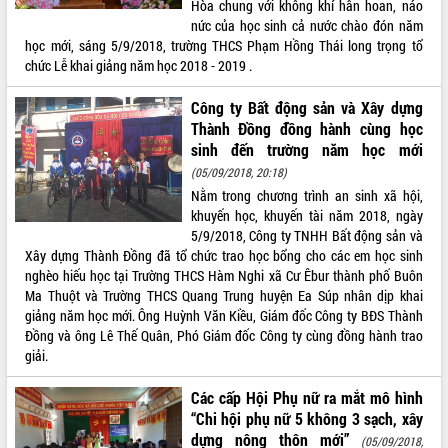
Hòa chung với không khí hân hoan, náo
nức của học sinh cả nước chào đón năm
ĐIỂM TIN VĂN BẢN
học mới, sáng 5/9/2018, trường THCS Phạm Hồng Thái long trọng tổ
chức Lễ khai giảng năm học 2018 - 2019 .
QUY HOẠCH - KẾ HOẠCH
Công ty Bất động sản và Xây dựng
Thành Đồng đồng hành cùng học
sinh đến trường năm học mới
(05/09/2018, 20:18)
Nằm trong chương trình an sinh xã hội,
khuyến học, khuyến tài năm 2018, ngày
5/9/2018, Công ty TNHH Bất động sản và
Xây dựng Thành Đồng đã tổ chức trao học bổng cho các em học sinh
nghèo hiếu học tại Trường THCS Hàm Nghi xã Cư Êbur thành phố Buôn
Ma Thuột và Trường THCS Quang Trung huyện Ea Súp nhân dịp khai
giảng năm học mới. Ông Huỳnh Văn Kiều, Giám đốc Công ty BĐS Thành
Đồng và ông Lê Thế Quân, Phó Giám đốc Công ty cùng đồng hành trao
giải.
Các cấp Hội Phụ nữ ra mắt mô hình
“Chi hội phụ nữ 5 không 3 sạch, xây
dựng nông thôn mới”
(05/09/2018,