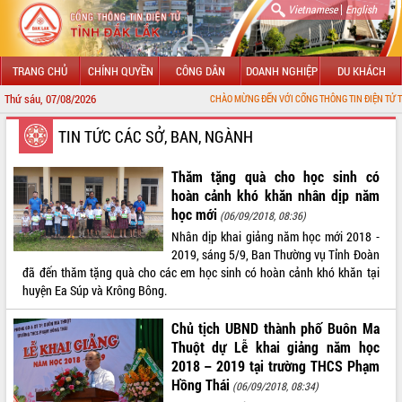
|
Vietnamese
English
TRANG CHỦ
CHÍNH QUYỀN
CÔNG DÂN
DOANH NGHIỆP
DU KHÁCH
Thứ sáu, 07/08/2026
CHÀO MỪNG ĐẾN VỚI CỔNG THÔNG TIN ĐIỆN TỬ TỈNH ĐẮK LẮK
GIỚI THIỆU
TIN TỨC CÁC SỞ, BAN, NGÀNH
LÃNH ĐẠO UBND TỈNH
Thăm tặng quà cho học sinh có
hoàn cảnh khó khăn nhân dịp năm
TIN TỨC SỰ KIỆN
học mới
(06/09/2018, 08:36)
Nhân dịp khai giảng năm học mới 2018 -
SỞ, BAN, NGÀNH
2019, sáng 5/9, Ban Thường vụ Tỉnh Đoàn
đã đến thăm tặng quà cho các em học sinh có hoàn cảnh khó khăn tại
UBND CÁC XÃ, PHƯỜNG
huyện Ea Súp và Krông Bông.
THÔNG TIN CHỈ ĐẠO ĐIỀU HÀNH
Chủ tịch UBND thành phố Buôn Ma
Thuột dự Lễ khai giảng năm học
HỆ THỐNG VĂN BẢN
2018 – 2019 tại trường THCS Phạm
Hồng Thái
(06/09/2018, 08:34)
VĂN BẢN HĐND TỈNH