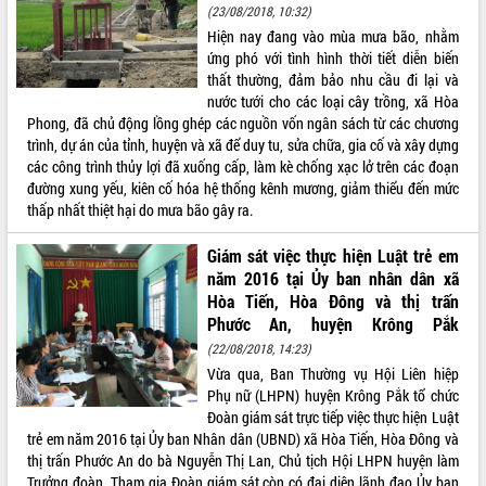
(23/08/2018, 10:32)
VIDEO
Hiện nay đang vào mùa mưa bão, nhằm
ứng phó với tình hình thời tiết diễn biến
Không có file video nào để phát.
thất thường, đảm bảo nhu cầu đi lại và
nước tưới cho các loại cây trồng, xã Hòa
ALBUM ẢNH
Phong, đã chủ động lồng ghép các nguồn vốn ngân sách từ các chương
trình, dự án của tỉnh, huyện và xã để duy tu, sửa chữa, gia cố và xây dựng
các công trình thủy lợi đã xuống cấp, làm kè chống xạc lở trên các đoạn
đường xung yếu, kiên cố hóa hệ thống kênh mương, giảm thiểu đến mức
thấp nhất thiệt hại do mưa bão gây ra.
Giám sát việc thực hiện Luật trẻ em
năm 2016 tại Ủy ban nhân dân xã
Hòa Tiến, Hòa Đông và thị trấn
Phước An, huyện Krông Pắk
LIÊN KẾT WEB
(22/08/2018, 14:23)
Vừa qua, Ban Thường vụ Hội Liên hiệp
Phụ nữ (LHPN) huyện Krông Pắk tổ chức
Đoàn giám sát trực tiếp việc thực hiện Luật
THỐNG KÊ TRUY CẬP
trẻ em năm 2016 tại Ủy ban Nhân dân (UBND) xã Hòa Tiến, Hòa Đông và
thị trấn Phước An do bà Nguyễn Thị Lan, Chủ tịch Hội LHPN huyện làm
Hôm nay:
14408
Trưởng đoàn. Tham gia Đoàn giám sát còn có đại diện lãnh đạo Ủy ban