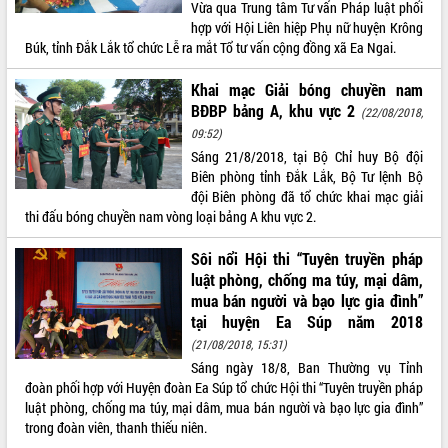
Vừa qua Trung tâm Tư vấn Pháp luật phối
hợp với Hội Liên hiệp Phụ nữ huyện Krông
Búk, tỉnh Đắk Lắk tổ chức Lễ ra mắt Tổ tư vấn cộng đồng xã Ea Ngai.
Khai mạc Giải bóng chuyền nam
BĐBP bảng A, khu vực 2
(22/08/2018,
09:52)
Sáng 21/8/2018, tại Bộ Chỉ huy Bộ đội
Biên phòng tỉnh Đắk Lắk, Bộ Tư lệnh Bộ
đội Biên phòng đã tổ chức khai mạc giải
thi đấu bóng chuyền nam vòng loại bảng A khu vực 2.
Sôi nổi Hội thi “Tuyên truyền pháp
luật phòng, chống ma túy, mại dâm,
mua bán người và bạo lực gia đình”
tại huyện Ea Súp năm 2018
(21/08/2018, 15:31)
Sáng ngày 18/8, Ban Thường vụ Tỉnh
đoàn phối hợp với Huyện đoàn Ea Súp tổ chức Hội thi “Tuyên truyền pháp
luật phòng, chống ma túy, mại dâm, mua bán người và bạo lực gia đình”
trong đoàn viên, thanh thiếu niên.