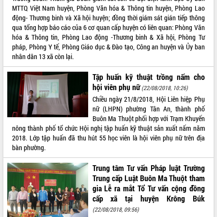
Tất cả:
66100076
MTTQ Việt Nam huyện, Phòng Văn hóa & Thông tin huyện, Phòng Lao
động- Thương binh và Xã hội huyện; đồng thời giám sát gián tiếp thông
qua tổng hợp báo cáo của 6 cơ quan cấp huyện có liên quan: Phòng Văn
hóa & Thông tin, Phòng Lao động -Thương binh & Xã hội, Phòng Tư
pháp, Phòng Y tế, Phòng Giáo dục & Đào tạo, Công an huyện và Ủy ban
nhân dân 13 xã còn lại.
Tập huấn kỹ thuật trồng nấm cho
hội viên phụ nữ
(22/08/2018, 10:26)
Chiều ngày 21/8/2018, Hội Liên hiệp Phụ
nữ (LHPN) phường Tân An, thành phố
Buôn Ma Thuột phối hợp với Trạm Khuyến
nông thành phố tổ chức Hội nghị tập huấn kỹ thuật sản xuất nấm năm
2018. Lớp tập huấn đã thu hút 55 học viên là hội viên phụ nữ trên địa
bàn phường.
Trung tâm Tư vấn Pháp luật Trường
Trung cấp Luật Buôn Ma Thuột tham
gia Lễ ra mắt Tổ Tư vấn cộng đồng
cấp xã tại huyện Krông Búk
(22/08/2018, 09:56)