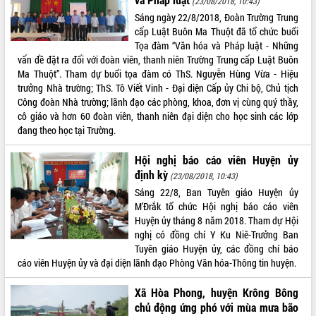
(23/08/2018, 10:43)
Sáng ngày 22/8/2018, Đoàn Trường Trung
ĐIỂM TIN VĂN BẢN
cấp Luật Buôn Ma Thuột đã tổ chức buổi
Tọa đàm “Văn hóa và Pháp luật - Những
QUY HOẠCH - KẾ HOẠCH
vấn đề đặt ra đối với đoàn viên, thanh niên Trường Trung cấp Luật Buôn
Ma Thuột”. Tham dự buổi tọa đàm có ThS. Nguyễn Hùng Vừa - Hiệu
trưởng Nhà trường; ThS. Tô Viết Vinh - Đại diện Cấp ủy Chi bộ, Chủ tịch
Công đoàn Nhà trường; lãnh đạo các phòng, khoa, đơn vị cùng quý thầy,
cô giáo và hơn 60 đoàn viên, thanh niên đại diện cho học sinh các lớp
đang theo học tại Trường.
Hội nghị báo cáo viên Huyện ủy
định kỳ
(23/08/2018, 10:43)
Sáng 22/8, Ban Tuyên giáo Huyện ủy
M’Đrắk tổ chức Hội nghị báo cáo viên
Huyện ủy tháng 8 năm 2018. Tham dự Hội
nghị có đồng chí Y Ku Niê-Trưởng Ban
Tuyên giáo Huyện ủy, các đồng chí báo
cáo viên Huyện ủy và đại diện lãnh đạo Phòng Văn hóa-Thông tin huyện.
Xã Hòa Phong, huyện Krông Bông
chủ động ứng phó với mùa mưa bão