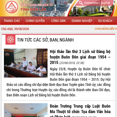
|
Vietnamese
English
TRANG CHỦ
CHÍNH QUYỀN
CÔNG DÂN
DOANH NGHIỆP
DU KHÁCH
Chủ nhật, 09/08/2026
CHÀO MỪNG ĐẾN VỚI CỔNG THÔNG TI
GIỚI THIỆU
TIN TỨC CÁC SỞ, BAN, NGÀNH
LÃNH ĐẠO UBND TỈNH
Hội thảo lần thứ 3 Lịch sử Đảng bộ
huyện Buôn Đôn giai đoạn 1954 –
TIN TỨC SỰ KIỆN
2015
(23/08/2018, 22:38)
Ngày 23/8, Huyện ủy Buôn Đôn tổ chức
SỞ, BAN, NGÀNH
Hội thảo lần thứ 3 Lịch sử Đảng bộ huyện
Buôn Đôn giai đoạn 1954 – 2015. Dự Hội
UBND CÁC XÃ, PHƯỜNG
thảo có các đồng chí đại diện lãnh đạo Ban Tuyên giáo Tỉnh ủy; các đồng
chí trong Thường trực Huyện ủy; các đồng chí là thành viên Ban Chỉ đạo,
THÔNG TIN CHỈ ĐẠO ĐIỀU HÀNH
Ban Biên soạn Lịch sử Đảng bộ huyện Buôn Đôn.
HỆ THỐNG VĂN BẢN
Đoàn Trường Trung cấp Luật Buôn
Ma Thuột tổ chức Tọa đàm Văn hóa
VĂN BẢN HĐND TỈNH
và Pháp luật