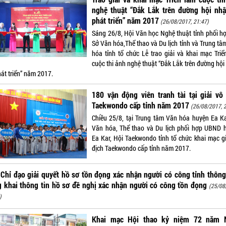
nghệ thuật “Đắk Lắk trên đường hội nhậ
phát triển” năm 2017
(26/08/2017, 21:47)
Sáng 26/8, Hội Văn học Nghệ thuật tỉnh phối hợ
Sở Văn hóa,Thể thao và Du lịch tỉnh và Trung t
hóa tỉnh tổ chức Lễ trao giải và khai mạc Triể
cuộc thi ảnh nghệ thuật “Đắk Lắk trên đường hội
hát triển” năm 2017.
180 vận động viên tranh tài tại giải vô
Taekwondo cấp tỉnh năm 2017
(26/08/2017, 
Chiều 25/8, tại Trung tâm Văn hóa huyện Ea Ka
Văn hóa, Thể thao và Du lịch phối hợp UBND 
Ea Kar, Hội Taekwondo tỉnh tổ chức khai mạc gi
địch Taekwondo cấp tỉnh năm 2017.
Chỉ đạo giải quyết hồ sơ tồn đọng xác nhận người có công tỉnh thôn
 khai thông tin hồ sơ đề nghị xác nhận người có công tồn đọng
(25/08
)
Khai mạc Hội thao kỷ niệm 72 năm 