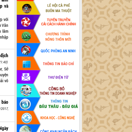
p và
p với
âm Văn
n lãm
 nhập
 địch
21:40)
r, Sở
huyện
ải vô
g báo
/2017,
Ngày