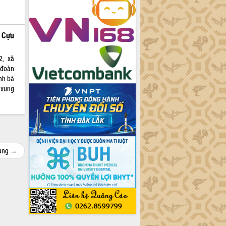
o Cựu
2, xã
 đoàn
nh bà
 xung
cùng →