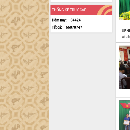
THỐNG KÊ TRUY CẬP
Hôm nay:
34424
Tất cả:
66079747
UBND
các h