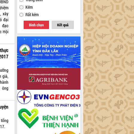
 UBND
Kém
ghiệm
, xây
Rất kém
ó đại
Bình chọn
Kết quả
h đạo
c Hội
 thực
2017
dưỡng
h giá,
 hành
ó ông
uyện
 tổng
017.