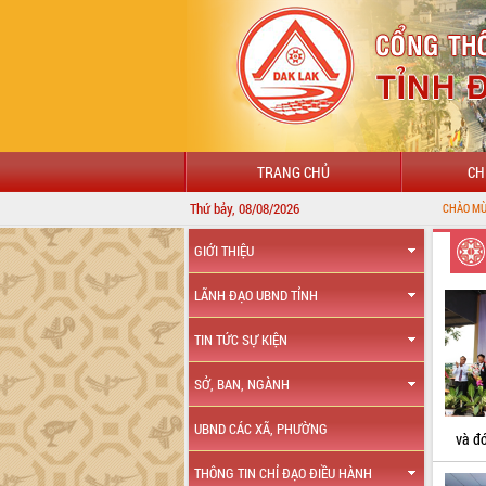
TRANG CHỦ
CH
Thứ bảy, 08/08/2026
CHÀO MỪNG ĐẾN VỚI 
GIỚI THIỆU
LÃNH ĐẠO UBND TỈNH
TIN TỨC SỰ KIỆN
SỞ, BAN, NGÀNH
UBND CÁC XÃ, PHƯỜNG
và đ
THÔNG TIN CHỈ ĐẠO ĐIỀU HÀNH