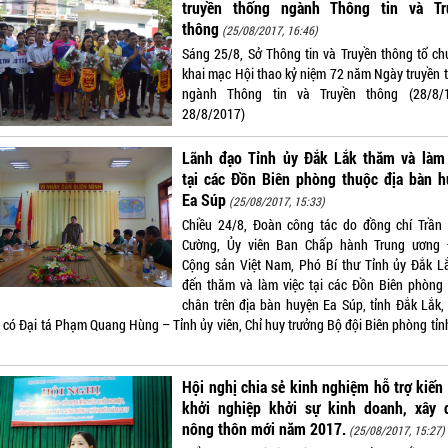
truyền thống ngành Thông tin và Tr
thông
(25/08/2017, 16:46)
Sáng 25/8, Sở Thông tin và Truyền thông tổ ch
khai mạc Hội thao kỷ niệm 72 năm Ngày truyền 
ngành Thông tin và Truyền thông (28/8/
28/8/2017)
Lãnh đạo Tỉnh ủy Đắk Lắk thăm và làm 
tại các Đồn Biên phòng thuộc địa bàn h
Ea Súp
(25/08/2017, 15:33)
Chiều 24/8, Đoàn công tác do đồng chí Trần
Cường, Ủy viên Ban Chấp hành Trung ương
Cộng sản Việt Nam, Phó Bí thư Tỉnh ủy Đắk L
đến thăm và làm việc tại các Đồn Biên phòng
chân trên địa bàn huyện Ea Súp, tỉnh Đắk Lắk,
 có Đại tá Phạm Quang Hùng – Tỉnh ủy viên, Chỉ huy trưởng Bộ đội Biên phòng tỉn
Hội nghị chia sẻ kinh nghiệm hỗ trợ kiến
khởi nghiệp khởi sự kinh doanh, xây 
nông thôn mới năm 2017.
(25/08/2017, 15:27)