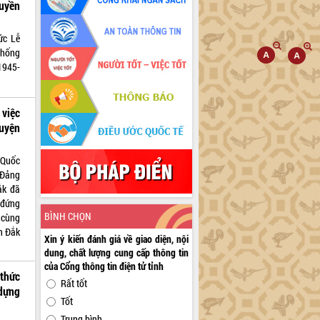
uyền
ức Lễ
thống
1945-
việc
uyện
 Quốc
 Đảng
ắk đã
 đứng
BÌNH CHỌN
 cùng
h Đắk
Xin ý kiến đánh giá về giao diện, nội
dung, chất lượng cung cấp thông tin
của Cổng thông tin điện tử tỉnh
 thức
Rất tốt
dựng
Tốt
Trung bình