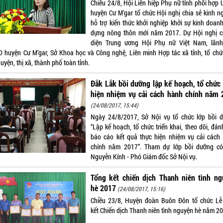
Chiều 24/8, Hội Liên hiệp Phụ nữ tỉnh phối hợp
huyện Cư M’gar tổ chức Hội nghị chia sẻ kinh n
hỗ trợ kiến thức khởi nghiệp khởi sự kinh doanh
dựng nông thôn mới năm 2017. Dự Hội nghị c
diện Trung ương Hội Phụ nữ Việt Nam, lãn
 huyện Cư M’gar, Sở Khoa học và Công nghệ, Liên minh Hợp tác xã tỉnh, tổ chứ
uyện, thị xã, thành phố toàn tỉnh.
Đắk Lắk bồi dưỡng lập kế hoạch, tổ chức
hiện nhiệm vụ cải cách hành chính năm 
(24/08/2017, 15:44)
Ngày 24/8/2017, Sở Nội vụ tổ chức lớp bồi 
“Lập kế hoạch, tổ chức triển khai, theo dõi, đán
báo cáo kết quả thực hiện nhiệm vụ cải cách
chính năm 2017”. Tham dự lớp bồi dưỡng c
Nguyễn Kính - Phó Giám đốc Sở Nội vụ.
Tổng kết chiến dịch Thanh niên tình ng
hè 2017
(24/08/2017, 15:16)
Chiều 23/8, Huyện đoàn Buôn Đôn tổ chức Lễ
kết Chiến dịch Thanh niên tình nguyện hè năm 2