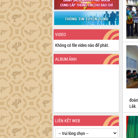
VIDEO
Không có file video nào để phát.
ALBUM ẢNH
đoàn
Lắk.
LIÊN KẾT WEB