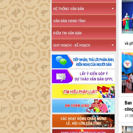
HỆ THỐNG VĂN BẢN
VĂN BẢN HĐND TỈNH
ĐIỂM TIN VĂN BẢN
và p
QUY HOẠCH - KẾ HOẠCH
Ban 
công
21:29