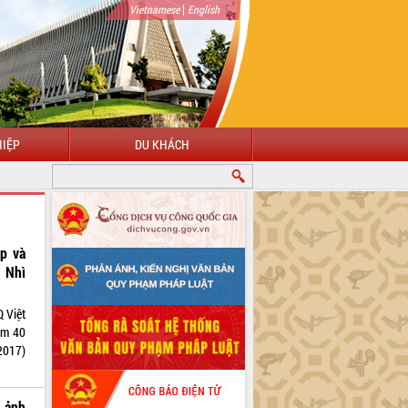
|
Vietnamese
English
IỆP
DU KHÁCH
p và
 Nhì
Việt
ệm 40
2017)
 ảnh