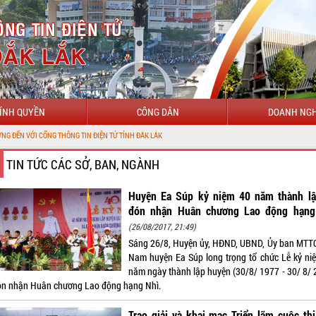
ÍNH QUYỀN
CÔNG DÂN
DOANH NGH
CỔNG THÔNG TIN ĐIỆN TỬ TỈNH ĐẮK LẮK
TIN TỨC CÁC SỞ, BAN, NGÀNH
Huyện Ea Súp kỷ niệm 40 năm thành lậ
đón nhận Huân chương Lao động hạng
(26/08/2017, 21:49)
Sáng 26/8, Huyện ủy, HĐND, UBND, Ủy ban MTTQ 
Nam huyện Ea Súp long trọng tổ chức Lễ kỷ ni
năm ngày thành lập huyện (30/8/ 1977 - 30/ 8/ 
ón nhận Huân chương Lao động hạng Nhì.
Trao giải và khai mạc Triển lãm cuộc thi