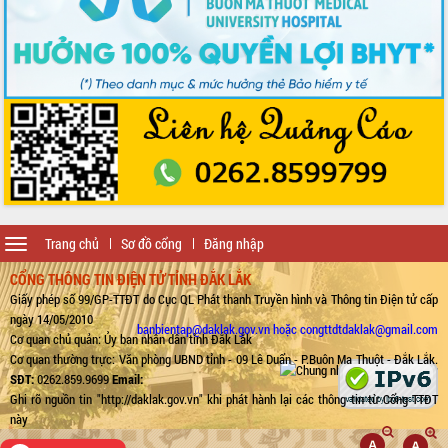
Toggle
Trang chủ
Sơ đồ cổng
Đăng nhập
navigation
CỔNG THÔNG TIN ĐIỆN TỬ TỈNH ĐẮK LẮK
Giấy phép số 99/GP-TTĐT do Cục QL Phát thanh Truyền hình và Thông tin Điện tử cấp
ngày 14/05/2010
banbientap@daklak.gov.vn hoặc congttdtdaklak@gmail.com
Cơ quan chủ quản: Ủy ban nhân dân tỉnh Đắk Lắk
Cơ quan thường trực: Văn phòng UBND tỉnh - 09 Lê Duẩn - P.Buôn Ma Thuột - Đắk Lắk.
SĐT:
0262.859.9699
Email:
Ghi rõ nguồn tin "http://daklak.gov.vn" khi phát hành lại các thông tin từ Cổng TTĐT
này