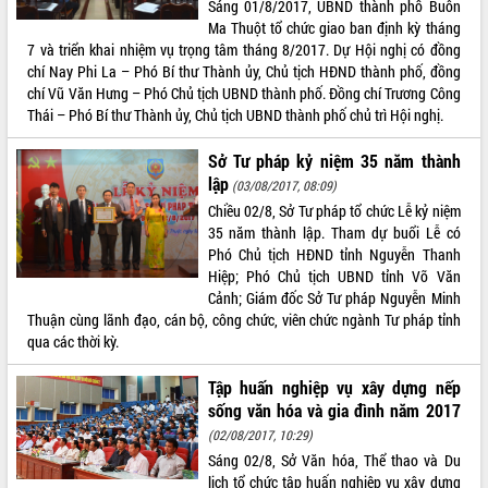
Sáng 01/8/2017, UBND thành phố Buôn
Ma Thuột tổ chức giao ban định kỳ tháng
ĐIỂM TIN VĂN BẢN
7 và triển khai nhiệm vụ trọng tâm tháng 8/2017. Dự Hội nghị có đồng
chí Nay Phi La – Phó Bí thư Thành ủy, Chủ tịch HĐND thành phố, đồng
QUY HOẠCH - KẾ HOẠCH
chí Vũ Văn Hưng – Phó Chủ tịch UBND thành phố. Đồng chí Trương Công
Thái – Phó Bí thư Thành ủy, Chủ tịch UBND thành phố chủ trì Hội nghị.
Sở Tư pháp kỷ niệm 35 năm thành
lập
(03/08/2017, 08:09)
Chiều 02/8, Sở Tư pháp tổ chức Lễ kỷ niệm
35 năm thành lập. Tham dự buổi Lễ có
Phó Chủ tịch HĐND tỉnh Nguyễn Thanh
Hiệp; Phó Chủ tịch UBND tỉnh Võ Văn
Cảnh; Giám đốc Sở Tư pháp Nguyễn Minh
Thuận cùng lãnh đạo, cán bộ, công chức, viên chức ngành Tư pháp tỉnh
qua các thời kỳ.
Tập huấn nghiệp vụ xây dựng nếp
sống văn hóa và gia đình năm 2017
(02/08/2017, 10:29)
Sáng 02/8, Sở Văn hóa, Thể thao và Du
lịch tổ chức tập huấn nghiệp vụ xây dựng