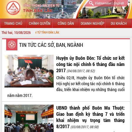
|
Vietnamese
English
TRANG CHỦ
CHÍNH QUYỀN
CÔNG DÂN
DOANH NGHIỆP
DU KHÁCH
Thứ hai, 10/08/2026
G TIN ĐIỆN TỬ TỈNH ĐẮK LẮK
GIỚI THIỆU
TIN TỨC CÁC SỞ, BAN, NGÀNH
LÃNH ĐẠO UBND TỈNH
Huyện ủy Buôn Đôn: Tổ chức sơ kết
công tác nội chính 6 tháng đầu năm
TIN TỨC SỰ KIỆN
2017
(04/08/2017, 08:52)
Chiều 02/8, Huyện ủy Buôn Đôn tổ chức
SỞ, BAN, NGÀNH
Hội nghị sơ kết công tác nội chính 6 tháng
đầu, triển khai nhiệm vụ những tháng cuối
UBND CÁC XÃ, PHƯỜNG
năm năm 2017.
THÔNG TIN CHỈ ĐẠO ĐIỀU HÀNH
UBND thành phố Buôn Ma Thuột:
Giao ban định kỳ tháng 7 và triển
HỆ THỐNG VĂN BẢN
khai nhiệm vụ trọng tâm tháng
8/2017
(03/08/2017, 08:58)
VĂN BẢN HĐND TỈNH