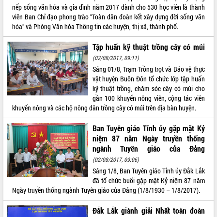
nếp sống văn hóa và gia đình năm 2017 dành cho 530 học viên là thành
VIDEO
viên Ban Chỉ đạo phong trào “Toàn dân đoàn kết xây dựng đời sống văn
hóa” và Phòng Văn hóa Thông tin các huyện, thị xã, thành phố.
Không có file video nào để phát.
Tập huấn kỹ thuật trồng cây có múi
ALBUM ẢNH
(02/08/2017, 09:11)
Sáng 01/8, Trạm Trồng trọt và Bảo vệ thực
vật huyện Buôn Đôn tổ chức lớp tập huấn
kỹ thuật trồng, chăm sóc cây có múi cho
gần 100 khuyến nông viên, cộng tác viên
khuyến nông và các hộ nông dân trồng cây có múi trên địa bàn huyện.
Ban Tuyên giáo Tỉnh ủy gặp mặt Kỷ
niệm 87 năm Ngày truyền thống
ngành Tuyên giáo của Đảng
LIÊN KẾT WEB
(02/08/2017, 09:06)
Sáng 1/8, Ban Tuyên giáo Tỉnh ủy Đắk Lắk
đã tổ chức buổi gặp mặt Kỷ niệm 87 năm
Ngày truyền thống ngành Tuyên giáo của Đảng (1/8/1930 – 1/8/2017).
THỐNG KÊ TRUY CẬP
Đắk Lắk giành giải Nhất toàn đoàn
Hôm nay:
13421