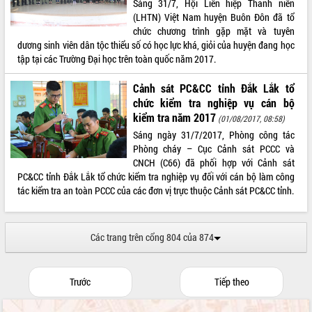
Sáng 31/7, Hội Liên hiệp Thanh niên
(LHTN) Việt Nam huyện Buôn Đôn đã tổ
chức chương trình gặp mặt và tuyên
dương sinh viên dân tộc thiểu số có học lực khá, giỏi của huyện đang học
tập tại các Trường Đại học trên toàn quốc năm 2017.
Cảnh sát PC&CC tỉnh Đắk Lắk tổ
chức kiểm tra nghiệp vụ cán bộ
kiểm tra năm 2017
(01/08/2017, 08:58)
Sáng ngày 31/7/2017, Phòng công tác
Phòng cháy – Cục Cảnh sát PCCC và
CNCH (C66) đã phối hợp với Cảnh sát
PC&CC tỉnh Đắk Lắk tổ chức kiểm tra nghiệp vụ đối với cán bộ làm công
tác kiểm tra an toàn PCCC của các đơn vị trực thuộc Cảnh sát PC&CC tỉnh.
Các trang trên cổng 804 của 874
Trước
Tiếp theo