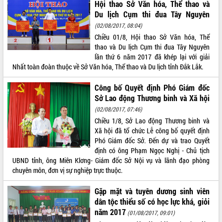
Hội thao Sở Văn hóa, Thể thao và
Tất cả:
66126535
Du lịch Cụm thi đua Tây Nguyên
(02/08/2017, 08:04)
Chiều 01/8, Hội thao Sở Văn hóa, Thể
thao và Du lịch Cụm thi đua Tây Nguyên
lần thứ 6 năm 2017 đã khép lại với giải
Nhất toàn đoàn thuộc về Sở Văn hóa, Thể thao và Du lịch tỉnh Đắk Lắk.
Công bố Quyết định Phó Giám đốc
Sở Lao động Thương binh và Xã hội
(02/08/2017, 07:46)
Chiều 1/8, Sở Lao động Thương binh và
Xã hội đã tổ chức Lễ công bố quyết định
Phó Giám đốc Sở. Đến dự và trao Quyết
định có ông Phạm Ngọc Nghị - Chủ tịch
UBND tỉnh, ông Miên Klơng- Giám đốc Sở Nội vụ và lãnh đạo phòng
chuyên môn, đơn vị sự nghiệp trực thuộc.
Gặp mặt và tuyên dương sinh viên
dân tộc thiểu số có học lực khá, giỏi
năm 2017
(01/08/2017, 09:01)