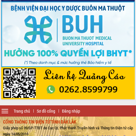
Toggle
Trang chủ
Sơ đồ cổng
Đăng nhập
navigation
CỔNG THÔNG TIN ĐIỆN TỬ TỈNH ĐẮK LẮK
Giấy phép số 99/GP-TTĐT do Cục QL Phát thanh Truyền hình và Thông tin Điện tử cấp
ngày 14/05/2010