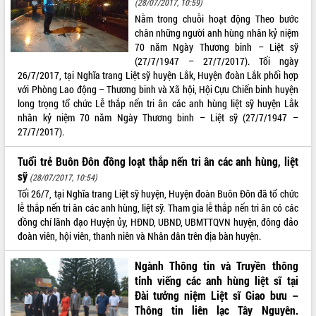
(28/07/2017, 10:59)
Nằm trong chuỗi hoạt động Theo bước
ĐIỂM TIN VĂN BẢN
chân những người anh hùng nhân kỷ niệm
70 năm Ngày Thương binh – Liệt sỹ
QUY HOẠCH - KẾ HOẠCH
(27/7/1947 – 27/7/2017). Tối ngày
26/7/2017, tại Nghĩa trang Liệt sỹ huyện Lắk, Huyện đoàn Lắk phối hợp
với Phòng Lao động – Thương binh và Xã hội, Hội Cựu Chiến binh huyện
long trọng tổ chức Lễ thắp nến tri ân các anh hùng liệt sỹ huyện Lắk
nhân kỷ niệm 70 năm Ngày Thương binh – Liệt sỹ (27/7/1947 –
27/7/2017).
Tuổi trẻ Buôn Đôn đồng loạt thắp nến tri ân các anh hùng, liệt
sỹ
(28/07/2017, 10:54)
Tối 26/7, tại Nghĩa trang Liệt sỹ huyện, Huyện đoàn Buôn Đôn đã tổ chức
lễ thắp nến tri ân các anh hùng, liệt sỹ. Tham gia lễ thắp nến tri ân có các
đồng chí lãnh đạo Huyện ủy, HĐND, UBND, UBMTTQVN huyện, đông đảo
đoàn viên, hội viên, thanh niên và Nhân dân trên địa bàn huyện.
Ngành Thông tin và Truyền thông
tỉnh viếng các anh hùng liệt sĩ tại
Đài tưởng niệm Liệt sĩ Giao bưu –
Thông tin liên lạc Tây Nguyên.