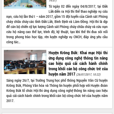
14:07)
Từ ngày 02 đến ngày 04/8/2017, tại Đắk
Lắk diễn ra Hội thi thể thao nghiệp vụ cứu
nạn, cứu hộ lần thứ I – năm 2017, gồm 15 đội tuyển của Cảnh sát Phòng
cháy chữa cháy các tỉnh Đắk Lắk, Bình Định và Lâm Đồng. Hội thi là dịp
để cán bộ chiến sỹ lực lượng Cảnh sát Phòng cháy chữa cháy và cứu nạn
cứu hộ nâng cao thể lực, trình độ, kỹ thuật, tạo khí thế thi đua sôi nổi
trong phong trào học tập, rèn luyện nghiệp vụ CNCH, đáp ứng yêu cầu
công tác…
Huyện Krông Búk: Khai mạc Hội thi
ứng dụng công nghệ thông tin nâng
cao hiệu quả cải cách hành chính
trong khối cán bộ công chức trẻ của
huyện năm 2017
(26/07/2017, 10:22)
Sáng ngày 26/7, tại Trường Trung học phổ thông Nguyễn Văn Cừ huyện
Krông Búk, Phòng Văn hóa và Thông tin huyện phối hợp với Huyện đoàn
Krông Búk tổ chức Hội thi ứng dụng công nghệ thông tin nâng cao hiệu
quả cải cách hành chính trong khối cán bộ công chức trẻ của huyện năm
2017.