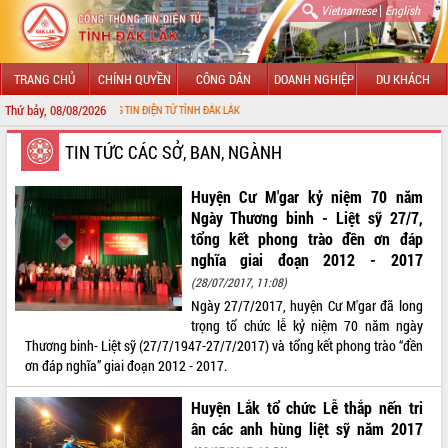
|
Vietnamese
English
TRANG CHỦ
CHÍNH QUYỀN
CÔNG DÂN
DOANH NGHIỆP
DU KHÁCH
Thứ bảy, 08/08/2026
ỔNG THÔNG TIN ĐIỆN TỬ TỈNH ĐẮK LẮK
GIỚI THIỆU
TIN TỨC CÁC SỞ, BAN, NGÀNH
LÃNH ĐẠO UBND TỈNH
Huyện Cư M'gar kỷ niệm 70 năm
Ngày Thương binh - Liệt sỹ 27/7,
TIN TỨC SỰ KIỆN
tổng kết phong trào đền ơn đáp
nghĩa giai đoạn 2012 - 2017
SỞ, BAN, NGÀNH
(28/07/2017, 11:08)
Ngày 27/7/2017, huyện Cư M'gar đã long
UBND CÁC XÃ, PHƯỜNG
trọng tổ chức lễ kỷ niệm 70 năm ngày
Thương binh- Liệt sỹ (27/7/1947-27/7/2017) và tổng kết phong trào “đền
THÔNG TIN CHỈ ĐẠO ĐIỀU HÀNH
ơn đáp nghĩa” giai đoạn 2012 - 2017.
HỆ THỐNG VĂN BẢN
Huyện Lắk tổ chức Lễ thắp nến tri
ân các anh hùng liệt sỹ năm 2017
VĂN BẢN HĐND TỈNH