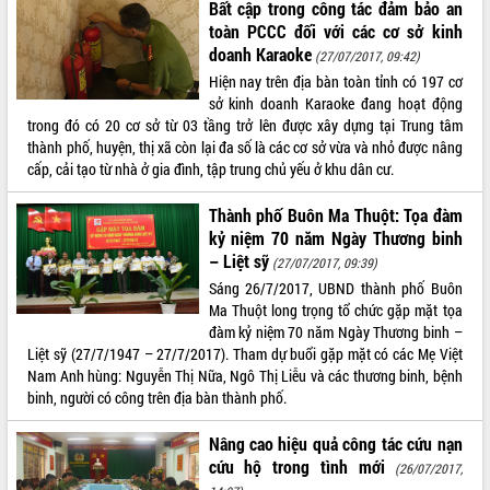
Bất cập trong công tác đảm bảo an
Tất cả:
66085316
toàn PCCC đối với các cơ sở kinh
doanh Karaoke
(27/07/2017, 09:42)
Hiện nay trên địa bàn toàn tỉnh có 197 cơ
sở kinh doanh Karaoke đang hoạt động
trong đó có 20 cơ sở từ 03 tầng trở lên được xây dựng tại Trung tâm
thành phố, huyện, thị xã còn lại đa số là các cơ sở vừa và nhỏ được nâng
cấp, cải tạo từ nhà ở gia đình, tập trung chủ yếu ở khu dân cư.
Thành phố Buôn Ma Thuột: Tọa đàm
kỷ niệm 70 năm Ngày Thương binh
– Liệt sỹ
(27/07/2017, 09:39)
Sáng 26/7/2017, UBND thành phố Buôn
Ma Thuột long trọng tổ chức gặp mặt tọa
đàm kỷ niệm 70 năm Ngày Thương binh –
Liệt sỹ (27/7/1947 – 27/7/2017). Tham dự buổi gặp mặt có các Mẹ Việt
Nam Anh hùng: Nguyễn Thị Nữa, Ngô Thị Liễu và các thương binh, bệnh
binh, người có công trên địa bàn thành phố.
Nâng cao hiệu quả công tác cứu nạn
cứu hộ trong tình mới
(26/07/2017,