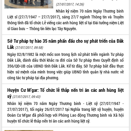
(27/07/2017, 14:26)
VIDEO
Nhân kỷ niệm 70 năm Ngày Thương binh
Liệt sĩ (27/7/1947 – 27/7/2017), sáng 27/7 ngành Thông tin và Truyền
Không có file video nào để phát.
thông tỉnh đã tổ chức Lễ viếng các anh hùng liệt sĩ tại Đài tưởng niệm Liệt
sĩ Giao bưu – Thông tin liên lạc Tây Nguyên.
ALBUM ẢNH
Sở Tư pháp tự hào 35 năm phấn đấu cho sự phát triển của Đắk
Lắk
(27/07/2017, 09:58)
Ngày 02/8/1982 là một mốc son trong lịch sử phát triển ngành Tư pháp
Đắk Lắk, đánh dấu thời khắc ra đời của Sở Tư pháp theo Quyết định số
356/QĐ-UB của UBND tỉnh Đắk Lắk. Kể từ đây, Sở Tư pháp bắt đầu thực
hiện sứ mệnh của mình trong việc giúp UBND tỉnh quản lý nhà nước về
công tác tư pháp tại địa phương.
Huyện Cư M’gar: Tổ chức lễ thắp nến tri ân các anh hùng liệt
LIÊN KẾT WEB
sỹ
(27/07/2017, 09:43)
Nhân kỷ niệm 70 năm Ngày Thương binh - Liệt sỹ (27/07/1947 -
27/07/2017), tối ngày 26/07/2017 tại Nghĩa trang liệt sỹ huyện, huyện
Đoàn Cư M’gar đã phối hợp với Phòng Lao động Thương binh và Xã hội
THỐNG KÊ TRUY CẬP
huyện tổ chức lễ thắp nến tri ân các anh hùng liệt sỹ.
Hôm nay:
39993