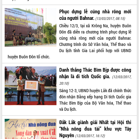
VIDEO
Phục dựng lễ cúng nhà rông mới
của người Bahnar.
(13/03/2017, 08:15)
Không có file video nào để phát.
Chiều 12/3, tại xã Krông Na, huyện Buôn
Đôn đã diễn ra chương trình phục dựng lễ
ALBUM ẢNH
cúng nhà rông mới của người Bahnar.
Chương trình do Sở Văn hóa, Thể thao và
Du lịch tỉnh Gia Lai phối hợp với UBND
huyện Buôn Đôn tổ chức.
Danh thắng Thác Bìm Bịp được công
nhận là di tích Quốc gia.
(12/03/2017,
20:10)
Sáng 12-3, UBND huyện Lắk đã chính thức
LIÊN KẾT WEB
đón nhận Bằng xếp hạng Di tích Quốc gia
Thác Bìm Bịp của Bộ Văn hóa, Thể thao
và Du lịch.
Đắk Lắk giành giải Nhất tại Hội thi
THỐNG KÊ TRUY CẬP
“Nhà nông đua tài” khu vực Tây
Nguyên
Hôm nay:
33135
(12/03/2017, 16:12)