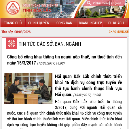
|
Vietnamese
English
TRANG CHỦ
CHÍNH QUYỀN
CÔNG DÂN
DOANH NGHIỆP
DU KHÁCH
Thứ bảy, 08/08/2026
CHÀO MỪNG ĐẾN VỚI CỔNG THÔN
GIỚI THIỆU
TIN TỨC CÁC SỞ, BAN, NGÀNH
LÃNH ĐẠO UBND TỈNH
Công bố công khai thông tin người nộp thuế, nợ thuế tính đến
ngày 15/3/2017
(17/03/2017, 14:02)
TIN TỨC SỰ KIỆN
Hải quan Đắk Lắk chính thức triển
SỞ, BAN, NGÀNH
khai 46 dịch vụ công trực tuyến về
thủ tục hành chính thuộc lĩnh vực
UBND CÁC XÃ, PHƯỜNG
Hải quan.
(15/03/2017, 13:36)
Hải quan Đắk Lắk cho biết, từ tháng
THÔNG TIN CHỈ ĐẠO ĐIỀU HÀNH
3/2017, cùng với ngành Hải quan cả
nước, Cục Hải quan tỉnh chính thức triển khai 46 dịch vụ công trực tuyến
HỆ THỐNG VĂN BẢN
về thủ tục hành chính thuộc lĩnh vực Hải quan. Việc chính thức triển khai
dịch vụ công trực tuyến không chỉ góp phần đẩy mạnh cải cách hành
VĂN BẢN HĐND TỈNH