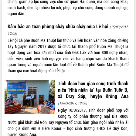
chính, giảm áp lực công việc cho cơ quan Hải quan, mà còn công khai,
minh bạch, đem lại nhiều lợi ích, phục vụ cho cộng đồng doanh nghiệp,
ĐIỂM TIN VĂN BẢN
người dân.
QUY HOẠCH - KẾ HOẠCH
Đảm bảo an toàn phòng cháy chữa cháy mùa Lễ hội
(15/03/2017,
10:05)
Lễ hội cà phê Buôn Ma Thuột lần thứ 6 và liên hoan văn hóa Cồng chiêng
Tây Nguyên năm 2017 được tổ chức tại thành phố Buôn Ma Thuột là
hoạt động văn hóa lớn nhất của tỉnh Đắk Lắk với hơn 800 nghệ nhân,
diễn viên, sinh viên tình nguyện viên và hàng chục vạn du khách tham
quan trong và ngoài nước lần lượt đổ về thành phố Buôn Ma Thuột để
tham gia các hoạt động của Lễ hội.
Tỉnh đoàn bàn giao công trình thanh
niên "Nhà nhân ái" tại Buôn Tuôr B,
xã Dray Sáp, huyện Krông Ana
(13/03/2017, 10:00)
Ngày 10/3/2017, Tỉnh đoàn phối hợp với
Công ty cổ phần thương mại Bia Rượu
Nước giải khát Sài Gòn Tây Nguyên tổ chức bàn giao ngôi nhà nhân ái
cho gia đình em H Bêra Kbuôr – học sinh trường THCS Lê Quý Đôn,
huyện Krông Ana.