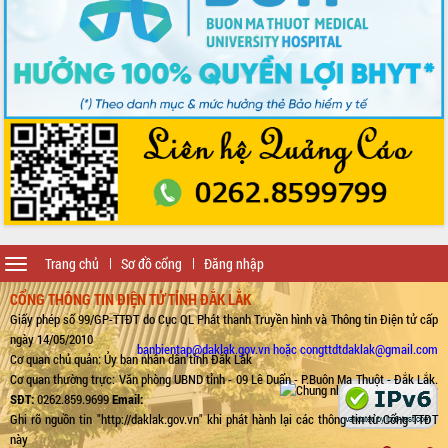
Toggle
Trang chủ
Sơ đồ cổng
Đăng nhập
navigation
CỔNG THÔNG TIN ĐIỆN TỬ TỈNH ĐẮK LẮK
Giấy phép số 99/GP-TTĐT do Cục QL Phát thanh Truyền hình và Thông tin Điện tử cấp
ngày 14/05/2010
banbientap@daklak.gov.vn hoặc congttdtdaklak@gmail.com
Cơ quan chủ quản: Ủy ban nhân dân tỉnh Đắk Lắk
Cơ quan thường trực: Văn phòng UBND tỉnh - 09 Lê Duẩn - P.Buôn Ma Thuột - Đắk Lắk.
SĐT:
0262.859.9699
Email:
Ghi rõ nguồn tin "http://daklak.gov.vn" khi phát hành lại các thông tin từ Cổng TTĐT
này