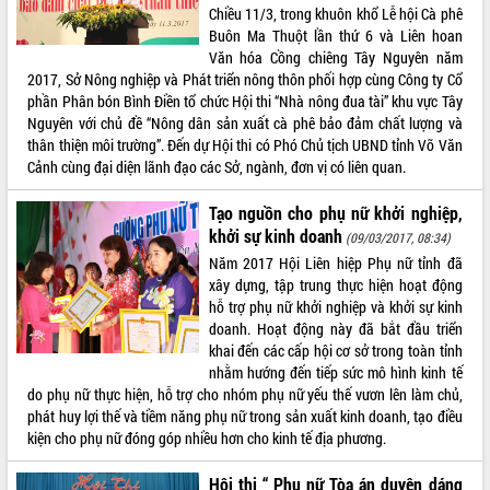
Chiều 11/3, trong khuôn khổ Lễ hội Cà phê
Tất cả:
66078458
Buôn Ma Thuột lần thứ 6 và Liên hoan
Văn hóa Cồng chiêng Tây Nguyên năm
2017, Sở Nông nghiệp và Phát triển nông thôn phối hợp cùng Công ty Cổ
phần Phân bón Bình Điền tổ chức Hội thi “Nhà nông đua tài” khu vực Tây
Nguyên với chủ đề “Nông dân sản xuất cà phê bảo đảm chất lượng và
thân thiện môi trường”. Đến dự Hội thi có Phó Chủ tịch UBND tỉnh Võ Văn
Cảnh cùng đại diện lãnh đạo các Sở, ngành, đơn vị có liên quan.
Tạo nguồn cho phụ nữ khởi nghiệp,
khởi sự kinh doanh
(09/03/2017, 08:34)
Năm 2017 Hội Liên hiệp Phụ nữ tỉnh đã
xây dựng, tập trung thực hiện hoạt động
hỗ trợ phụ nữ khởi nghiệp và khởi sự kinh
doanh. Hoạt động này đã bắt đầu triển
khai đến các cấp hội cơ sở trong toàn tỉnh
nhằm hướng đến tiếp sức mô hình kinh tế
do phụ nữ thực hiện, hỗ trợ cho nhóm phụ nữ yếu thế vươn lên làm chủ,
phát huy lợi thế và tiềm năng phụ nữ trong sản xuất kinh doanh, tạo điều
kiện cho phụ nữ đóng góp nhiều hơn cho kinh tế địa phương.
Hội thi “ Phụ nữ Tòa án duyên dáng