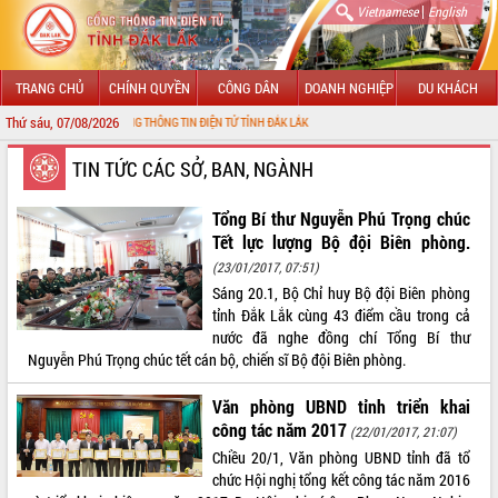
|
Vietnamese
English
TRANG CHỦ
CHÍNH QUYỀN
CÔNG DÂN
DOANH NGHIỆP
DU KHÁCH
Thứ sáu, 07/08/2026
N VỚI CỔNG THÔNG TIN ĐIỆN TỬ TỈNH ĐẮK LẮK
GIỚI THIỆU
TIN TỨC CÁC SỞ, BAN, NGÀNH
LÃNH ĐẠO UBND TỈNH
Tổng Bí thư Nguyễn Phú Trọng chúc
Tết lực lượng Bộ đội Biên phòng.
TIN TỨC SỰ KIỆN
(23/01/2017, 07:51)
Sáng 20.1, Bộ Chỉ huy Bộ đội Biên phòng
SỞ, BAN, NGÀNH
tỉnh Đắk Lắk cùng 43 điểm cầu trong cả
nước đã nghe đồng chí Tổng Bí thư
UBND CÁC XÃ, PHƯỜNG
Nguyễn Phú Trọng chúc tết cán bộ, chiến sĩ Bộ đội Biên phòng.
THÔNG TIN CHỈ ĐẠO ĐIỀU HÀNH
Văn phòng UBND tỉnh triển khai
công tác năm 2017
(22/01/2017, 21:07)
HỆ THỐNG VĂN BẢN
Chiều 20/1, Văn phòng UBND tỉnh đã tổ
chức Hội nghị tổng kết công tác năm 2016
VĂN BẢN HĐND TỈNH