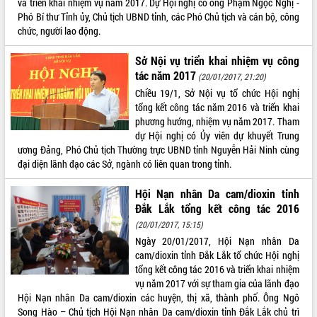
và triển khai nhiệm vụ năm 2017. Dự Hội nghị có ông Phạm Ngọc Nghị -
Phó Bí thư Tỉnh ủy, Chủ tịch UBND tỉnh, các Phó Chủ tịch và cán bộ, công
ĐIỂM TIN VĂN BẢN
chức, người lao động.
QUY HOẠCH - KẾ HOẠCH
Sở Nội vụ triển khai nhiệm vụ công
tác năm 2017
(20/01/2017, 21:20)
Chiều 19/1, Sở Nội vụ tổ chức Hội nghị
tổng kết công tác năm 2016 và triển khai
phương hướng, nhiệm vụ năm 2017. Tham
dự Hội nghị có Ủy viên dự khuyết Trung
ương Đảng, Phó Chủ tịch Thường trực UBND tỉnh Nguyễn Hải Ninh cùng
đại diện lãnh đạo các Sở, ngành có liên quan trong tỉnh.
Hội Nạn nhân Da cam/dioxin tỉnh
Đắk Lắk tổng kết công tác 2016
(20/01/2017, 15:15)
Ngày 20/01/2017, Hội Nạn nhân Da
cam/dioxin tỉnh Đắk Lắk tổ chức Hội nghị
tổng kết công tác 2016 và triển khai nhiệm
vụ năm 2017 với sự tham gia của lãnh đạo
Hội Nạn nhân Da cam/dioxin các huyện, thị xã, thành phố. Ông Ngô
Song Hào – Chủ tịch Hội Nạn nhân Da cam/dioxin tỉnh Đắk Lắk chủ trì