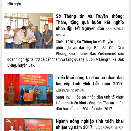
Hội nghị.
VIDEO
Sở Thông tin và Truyền thông:
Không có file video nào để phát.
Thăm, tặng quà buôn kết nghĩa
nhân dịp Tết Nguyên đán
(20/01/2017,
ALBUM ẢNH
08:05)
Chiều 19/01, Sở Thông tin và Truyền thông
phối hợp với đại diện Báo Sài Gòn Giải
Phóng, Báo Infonet, Báo Vietnamnet, các
doanh nghiệp tài trợ đã đến thăm và tặng quà tại Buôn M’Liêng 1, xã Đắk
Liêng, huyện Lắk.
Triển khai công tác Tòa án nhân dân
hai cấp tỉnh Đắk Lắk năm 2017.
LIÊN KẾT WEB
(20/01/2017, 08:04)
Sáng 19/1, Tòa án nhân dân tỉnh tổ chức
Hội nghị triển khai công tác Tòa án nhân
dân hai cấp tỉnh Đắk Lắk năm 2017.
THỐNG KÊ TRUY CẬP
Ngành nông nghiệp tỉnh triển khai
nhiệm vụ năm 2017.
(19/01/2017, 08:42)
Hôm nay:
19103