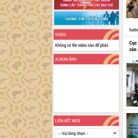
hướng
VIDEO
Cục 
Không có file video nào để phát.
còn 
ALBUM ẢNH
LIÊN KẾT WEB