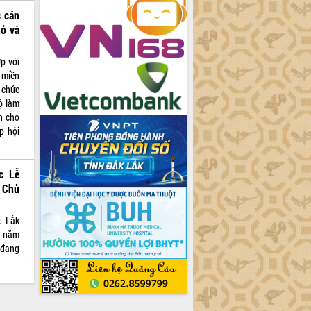
c cán
hỏ và
p với
 miền
 chức
ộ làm
h cho
p hội
c Lễ
 Chủ
k Lắk
á năm
 đang