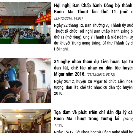
Hội nghị Ban Chấp hành Đảng bộ thành
Buôn Ma Thuột lần thứ 11 (mở r
(23/12/2016, 14:01)
Ngày 22 tháng 12, Ban Thường vụ Thành ủy Bu
Thuột tổ chức Hội nghị Ban Chấp hành Đảng b
thứ 11 (mở rộng). Ông Y Thanh Hà Niê Kdăm - Ủy
dự khuyết Trung ương Đảng, Bí thư Thành ủy ch
Hội nghị.
34 nghệ nhân tham dự Liên hoan tạc tư
đan lát, chế tác nhạc cụ dân tộc huyệ
M’gar năm 2016.
(21/12/2016, 08:12)
Ngày 20/12, huyện Cư M’gar tổ chức Liên hoa
tượng, đan lát, chế tác nhạc cụ dân tộc huyệ
2016.
Tọa đàm về phát triển chỉ dẫn địa lý c
Buôn Ma Thuột trong tương lai.
(16/12
11:28)
Ngày 15/12, Sở Khoa học và Công nghệ phối hợ