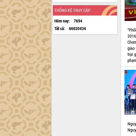
THỐNG KÊ TRUY CẬP
Hôm nay:
7694
Tất cả:
66020434
“Phố
2016
Chươ
giao
trại
phạm
Nguy
Nguy