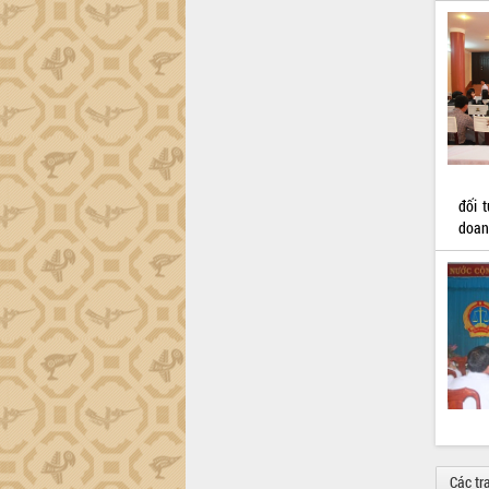
đối 
doan
Các tr