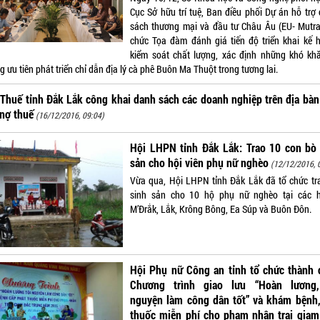
Cục Sở hữu trí tuệ, Ban điều phối Dự án hỗ trợ 
sách thương mại và đầu tư Châu Âu (EU- Mutra
chức Tọa đàm đánh giá tiến độ triển khai kế 
kiểm soát chất lượng, xác định những khó kh
 ưu tiên phát triển chỉ dẫn địa lý cà phê Buôn Ma Thuột trong tương lai.
Thuế tỉnh Đắk Lắk công khai danh sách các doanh nghiệp trên địa bàn
nợ thuế
(16/12/2016, 09:04)
Hội LHPN tỉnh Đắk Lắk: Trao 10 con bò 
sản cho hội viên phụ nữ nghèo
(12/12/2016, 
Vừa qua, Hội LHPN tỉnh Đắk Lắk đã tổ chức tr
sinh sản cho 10 hộ phụ nữ nghèo tại các 
M’Đrắk, Lắk, Krông Bông, Ea Súp và Buôn Đôn.
Hội Phụ nữ Công an tỉnh tổ chức thành 
Chương trình giao lưu “Hoàn lương,
nguyện làm công dân tốt” và khám bệnh,
thuốc miễn phí cho phạm nhân trại giam