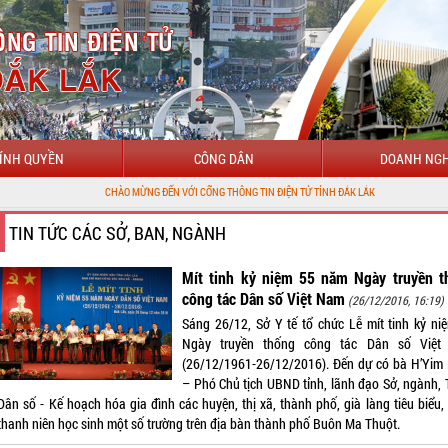
ÍNH QUYỀN
CÔNG DÂN
DOANH NGH
CHÀO MỪNG ĐẾN VỚI CỔNG THÔNG TIN ĐIỆN TỬ TỈNH ĐẮK LẮK
TIN TỨC CÁC SỞ, BAN, NGÀNH
Mít tinh kỷ niệm 55 năm Ngày truyền t
công tác Dân số Việt Nam
(26/12/2016, 16:19)
Sáng 26/12, Sở Y tế tổ chức Lễ mít tinh kỷ ni
Ngày truyền thống công tác Dân số Việt
(26/12/1961-26/12/2016). Đến dự có bà H’Yim
– Phó Chủ tịch UBND tỉnh, lãnh đạo Sở, ngành, 
Dân số - Kế hoạch hóa gia đình các huyện, thị xã, thành phố, già làng tiêu biểu,
 thanh niên học sinh một số trường trên địa bàn thành phố Buôn Ma Thuột.