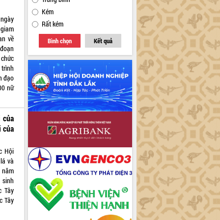
Kém
 ngày
Rất kém
 giam
an về
Bình chọn
Kết quả
 đoạn
 chức
trình
h đạo
00 nữ
i của
i của
c Hội
 lá và
á năm
 sinh
c Tây
c Tây