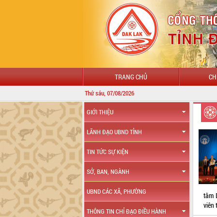
TRANG CHỦ
CH
Thứ sáu, 07/08/2026
GIỚI THIỆU
LÃNH ĐẠO UBND TỈNH
TIN TỨC SỰ KIỆN
SỞ, BAN, NGÀNH
UBND CÁC XÃ, PHƯỜNG
tâm 
viên
THÔNG TIN CHỈ ĐẠO ĐIỀU HÀNH