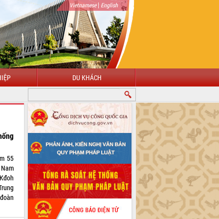
|
Vietnamese
English
IỆP
DU KHÁCH
hống
ệm 55
 Nam
 Kđoh
Trung
 đoàn