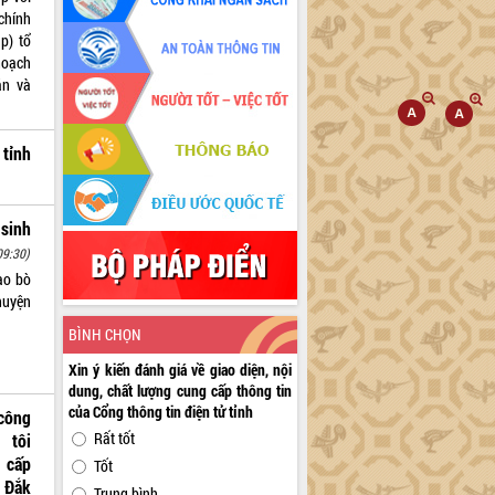
chính
p) tổ
hoạch
ăn và
 tỉnh
sinh
09:30)
ao bò
huyện
BÌNH CHỌN
Xin ý kiến đánh giá về giao diện, nội
dung, chất lượng cung cấp thông tin
của Cổng thông tin điện tử tỉnh
công
Rất tốt
 tôi
 cấp
Tốt
 Đắk
Trung bình