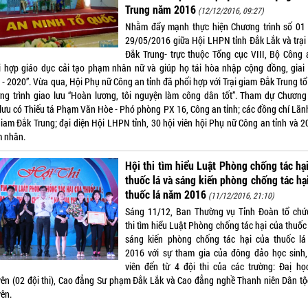
Trung năm 2016
(12/12/2016, 09:27)
Nhằm đẩy mạnh thực hiện Chương trình số 01
29/05/2016 giữa Hội LHPN tỉnh Đắk Lắk và trại
Đắk Trung- trực thuộc Tổng cục VIII, Bộ Công 
i hợp giáo dục cải tạo phạm nhân nữ và giúp họ tái hòa nhập cộng đồng, giai
 - 2020”. Vừa qua, Hội Phụ nữ Công an tỉnh đã phối hợp với Trại giam Đắk Trung tổ
ng trình giao lưu “Hoàn lương, tôi nguyện làm công dân tốt”. Tham dự Chương 
 lưu có Thiếu tá Phạm Văn Hòe - Phó phòng PX 16, Công an tỉnh; các đồng chí Lãn
 giam Đắk Trung; đại diện Hội LHPN tỉnh, 30 hội viên hội Phụ nữ Công an tỉnh và 2
 nhân.
Hội thi tìm hiểu Luật Phòng chống tác hạ
thuốc lá và sáng kiến phòng chống tác hạ
thuốc lá năm 2016
(11/12/2016, 21:10)
Sáng 11/12, Ban Thường vụ Tỉnh Đoàn tổ chứ
thi tìm hiểu Luật Phòng chống tác hại của thuốc
sáng kiến phòng chống tác hại của thuốc l
2016 với sự tham gia của đông đảo học sinh,
viên đến từ 4 đội thi của các trường: Đaị họ
ên (02 đội thi), Cao đẳng Sư phạm Đắk Lắk và Cao đẳng nghề Thanh niên Dân tộ
ên.