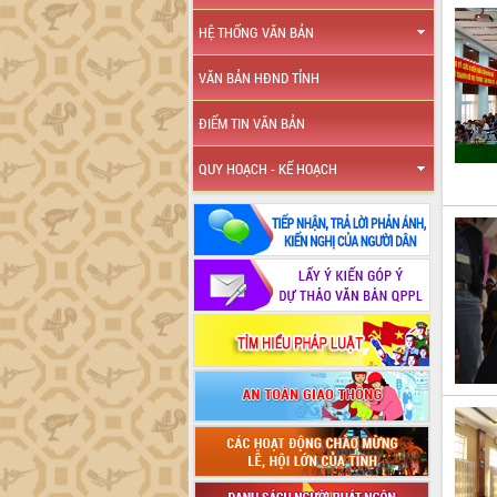
HỆ THỐNG VĂN BẢN
VĂN BẢN HĐND TỈNH
ĐIỂM TIN VĂN BẢN
QUY HOẠCH - KẾ HOẠCH