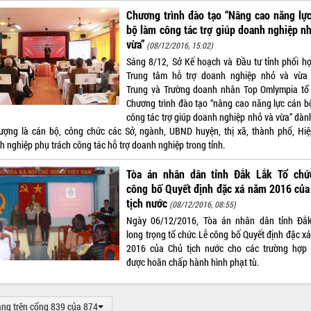
Chương trình đào tạo “Nâng cao năng lự
bộ làm công tác trợ giúp doanh nghiệp n
vừa”
(08/12/2016, 15:02)
Sáng 8/12, Sở Kế hoạch và Đầu tư tỉnh phối hợ
Trung tâm hỗ trợ doanh nghiệp nhỏ và vừa
Trung và Trường doanh nhân Top Omlympia tổ
Chương trình đào tạo “nâng cao năng lực cán b
công tác trợ giúp doanh nghiệp nhỏ và vừa” dàn
tượng là cán bộ, công chức các Sở, ngành, UBND huyện, thị xã, thành phố, Hiệ
h nghiệp phụ trách công tác hỗ trợ doanh nghiệp trong tỉnh.
Tòa án nhân dân tỉnh Đắk Lắk Tổ chứ
công bố Quyết định đặc xá năm 2016 của
tịch nước
(08/12/2016, 08:55)
Ngày 06/12/2016, Tòa án nhân dân tỉnh Đắ
long trọng tổ chức Lễ công bố Quyết định đặc x
2016 của Chủ tịch nước cho các trường hợp
được hoãn chấp hành hình phạt tù.
ang trên cổng 839 của 874