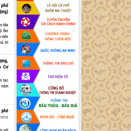
 phố
ộng)
ôn Ma
ộ lần
 viên
ủ trì
ợng,
n Cư
n tạc
n năm
à phê
/2016,
p với