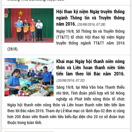
VIDEO
Hội thao kỷ niệm Ngày truyền thống
ngành Thông tin và Truyền thông
Không có file video nào để phát.
năm 2016.
(20/08/2016, 07:38)
Ngày 19/8, Sở Thông tin và Truyền thông
ALBUM ẢNH
(TT&TT) tổ chức Hội thao kỷ niệm Ngày
truyền thống ngành TT&TT năm 2016
(28/8).
Khai mạc Ngày hội thanh niên nông
thôn và Liên hoan thanh niên tiên
tiến làm theo lời Bác năm 2016.
(20/08/2016, 07:32)
Sáng 19/8, tại Nhà Văn hóa Thanh thiếu
LIÊN KẾT WEB
nhi tỉnh, Tỉnh đoàn phối hợp với Sở Nông
nghiệp và Phát triển nông thôn tổ chức
Ngày hội thanh niên nông thôn và Liên hoan thanh niên tiên tiến làm
theo lời Bác năm 2016. Tham dự Lễ khai mạc có lãnh đạo 02 đơn vị cùng
hơn 200 đoàn viên thanh niên tiêu biểu đại diện cho 20 cơ sở đoàn trực
THỐNG KÊ TRUY CẬP
thuộc trong toàn tỉnh.
Hôm nay:
276