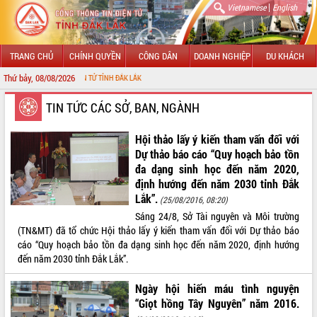
|
Vietnamese
English
TRANG CHỦ
CHÍNH QUYỀN
CÔNG DÂN
DOANH NGHIỆP
DU KHÁCH
Thứ bảy, 08/08/2026
G TIN ĐIỆN TỬ TỈNH ĐẮK LẮK
GIỚI THIỆU
TIN TỨC CÁC SỞ, BAN, NGÀNH
LÃNH ĐẠO UBND TỈNH
Hội thảo lấy ý kiến tham vấn đối với
Dự thảo báo cáo “Quy hoạch bảo tồn
TIN TỨC SỰ KIỆN
đa dạng sinh học đến năm 2020,
định hướng đến năm 2030 tỉnh Đắk
SỞ, BAN, NGÀNH
Lắk”.
(25/08/2016, 08:20)
Sáng 24/8, Sở Tài nguyên và Môi trường
UBND CÁC XÃ, PHƯỜNG
(TN&MT) đã tổ chức Hội thảo lấy ý kiến tham vấn đối với Dự thảo báo
cáo “Quy hoạch bảo tồn đa dạng sinh học đến năm 2020, định hướng
THÔNG TIN CHỈ ĐẠO ĐIỀU HÀNH
đến năm 2030 tỉnh Đắk Lắk”.
HỆ THỐNG VĂN BẢN
Ngày hội hiến máu tình nguyện
“Giọt hồng Tây Nguyên” năm 2016.
VĂN BẢN HĐND TỈNH