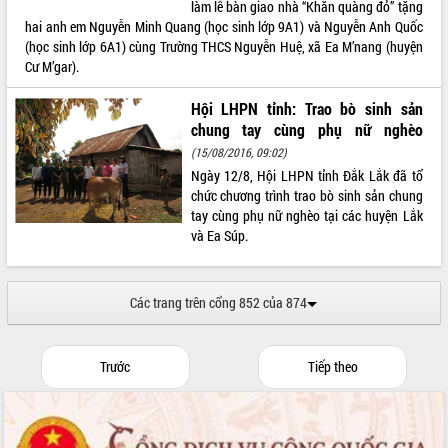
làm lễ bàn giao nhà “Khăn quàng đỏ” tặng
hai anh em Nguyễn Minh Quang (học sinh lớp 9A1) và Nguyễn Anh Quốc
(học sinh lớp 6A1) cùng Trường THCS Nguyễn Huệ, xã Ea M’nang (huyện
Cư M’gar).
Hội LHPN tỉnh: Trao bò sinh sản
chung tay cùng phụ nữ nghèo
(15/08/2016, 09:02)
Ngày 12/8, Hội LHPN tỉnh Đắk Lắk đã tổ
chức chương trình trao bò sinh sản chung
tay cùng phụ nữ nghèo tại các huyện Lắk
và Ea Súp.
Các trang trên cổng 852 của 874
Trước
Tiếp theo