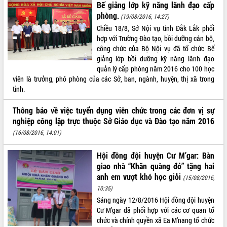
Bế giảng lớp kỹ năng lãnh đạo cấp
Tất cả:
66085944
phòng.
(19/08/2016, 14:27)
Chiều 18/8, Sở Nội vụ tỉnh Đắk Lắk phối
hợp với Trường Đào tạo, bồi dưỡng cán bộ,
công chức của Bộ Nội vụ đã tổ chức Bế
giảng lớp bồi dưỡng kỹ năng lãnh đạo
quản lý cấp phòng năm 2016 cho 100 học
viên là trưởng, phó phòng của các Sở, ban, ngành, huyện, thị xã trong
tỉnh.
Thông báo về việc tuyển dụng viên chức trong các đơn vị sự
nghiệp công lập trực thuộc Sở Giáo dục và Đào tạo năm 2016
(16/08/2016, 14:01)
Hội đồng đội huyện Cư M’gar: Bàn
giao nhà “Khăn quàng đỏ” tặng hai
anh em vượt khó học giỏi
(15/08/2016,
10:35)
Sáng ngày 12/8/2016 Hội đồng đội huyện
Cư M’gar đã phối hợp với các cơ quan tổ
chức và chính quyền xã Ea M’nang tổ chức