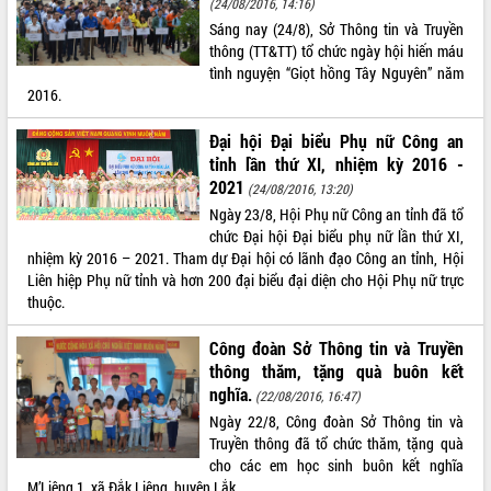
(24/08/2016, 14:16)
Sáng nay (24/8), Sở Thông tin và Truyền
ĐIỂM TIN VĂN BẢN
thông (TT&TT) tổ chức ngày hội hiến máu
tình nguyện “Giọt hồng Tây Nguyên” năm
QUY HOẠCH - KẾ HOẠCH
2016.
Đại hội Đại biểu Phụ nữ Công an
tỉnh lần thứ XI, nhiệm kỳ 2016 -
2021
(24/08/2016, 13:20)
Ngày 23/8, Hội Phụ nữ Công an tỉnh đã tổ
chức Đại hội Đại biểu phụ nữ lần thứ XI,
nhiệm kỳ 2016 – 2021. Tham dự Đại hội có lãnh đạo Công an tỉnh, Hội
Liên hiệp Phụ nữ tỉnh và hơn 200 đại biểu đại diện cho Hội Phụ nữ trực
thuộc.
Công đoàn Sở Thông tin và Truyền
thông thăm, tặng quà buôn kết
nghĩa.
(22/08/2016, 16:47)
Ngày 22/8, Công đoàn Sở Thông tin và
Truyền thông đã tổ chức thăm, tặng quà
cho các em học sinh buôn kết nghĩa
M’Liêng 1, xã Đắk Liêng, huyện Lắk.