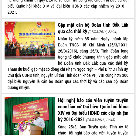
Tất cả:
66150415
biểu Quốc hội khóa XIV và đại biểu HĐND các cấp nhiệm kỳ 2016 –
2021.
Gặp mặt cán bộ Đoàn tỉnh Đắk Lắk
qua các thời kỳ
(27/03/2016, 22:24)
Nhân kỷ niệm 85 năm Ngày thành lập
Đoàn TNCS Hồ Chí Minh (26/3/1931-
26/3/2016), sáng 26/3, Tỉnh đoàn long
trọng tổ chức Chương trình gặp mặt cán
bộ Đoàn tỉnh Đắk Lắk qua các thời kỳ.
Tham dự buổi gặp mặt có đồng chí Phạm Ngọc Nghị - Phó Bí thư Tỉnh ủy,
Chủ tịch UBND tỉnh, nguyên Bí thư Tỉnh đoàn khóa VII, VIII cùng hơn 300
đại biểu nguyên là cán bộ Đoàn qua các thời kỳ và các cán bộ Đoàn
đương nhiệm.
Hội nghị báo cáo viên tuyên truyền
cuộc bầu cử Đại biểu Quốc hội khóa
XIV và Đại biểu HĐND các cấp nhiệm
kỳ 2016-2021
(26/03/2016, 19:45)
Sáng 25/3, Ban Tuyên giáo Tỉnh ủy tổ
chức Hội nghị báo cáo viên tuyên truyền