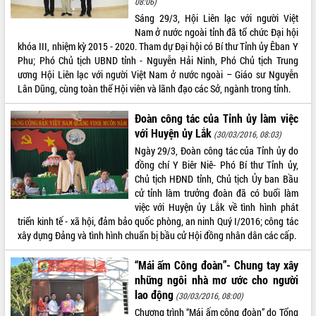
08:06)
Sáng 29/3, Hội Liên lạc với người Việt
ĐIỂM TIN VĂN BẢN
Nam ở nước ngoài tỉnh đã tổ chức Đại hội
khóa III, nhiệm kỳ 2015 - 2020. Tham dự Đại hội có Bí thư Tỉnh ủy Êban Y
QUY HOẠCH - KẾ HOẠCH
Phu; Phó Chủ tịch UBND tỉnh - Nguyễn Hải Ninh, Phó Chủ tịch Trung
ương Hội Liên lạc với người Việt Nam ở nước ngoài – Giáo sư Nguyễn
Lân Dũng, cùng toàn thể Hội viên và lãnh đạo các Sở, ngành trong tỉnh.
Đoàn công tác của Tỉnh ủy làm việc
với Huyện ủy Lắk
(30/03/2016, 08:03)
Ngày 29/3, Đoàn công tác của Tỉnh ủy do
đồng chí Y Biêr Niê- Phó Bí thư Tỉnh ủy,
Chủ tịch HĐND tỉnh, Chủ tịch Ủy ban Bầu
cử tỉnh làm trưởng đoàn đã có buổi làm
việc với Huyện ủy Lắk về tình hình phát
triển kinh tế - xã hội, đảm bảo quốc phòng, an ninh Quý I/2016; công tác
xây dựng Đảng và tình hình chuẩn bị bầu cử Hội đồng nhân dân các cấp.
“Mái ấm Công đoàn”- Chung tay xây
những ngôi nhà mơ ước cho người
lao động
(30/03/2016, 08:00)
Chương trình “Mái ấm công đoàn” do Tổng