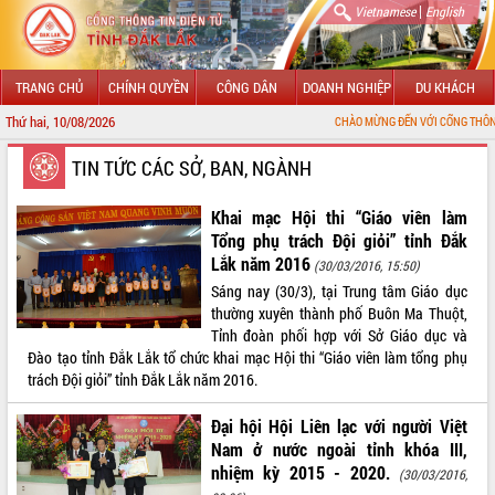
|
Vietnamese
English
TRANG CHỦ
CHÍNH QUYỀN
CÔNG DÂN
DOANH NGHIỆP
DU KHÁCH
Thứ hai, 10/08/2026
CHÀO MỪNG ĐẾN VỚI CỔNG THÔNG TIN ĐIỆN TỬ T
GIỚI THIỆU
TIN TỨC CÁC SỞ, BAN, NGÀNH
LÃNH ĐẠO UBND TỈNH
Khai mạc Hội thi “Giáo viên làm
Tổng phụ trách Đội giỏi” tỉnh Đắk
TIN TỨC SỰ KIỆN
Lắk năm 2016
(30/03/2016, 15:50)
Sáng nay (30/3), tại Trung tâm Giáo dục
SỞ, BAN, NGÀNH
thường xuyên thành phố Buôn Ma Thuột,
Tỉnh đoàn phối hợp với Sở Giáo dục và
UBND CÁC XÃ, PHƯỜNG
Đào tạo tỉnh Đắk Lắk tổ chức khai mạc Hội thi “Giáo viên làm tổng phụ
trách Đội giỏi” tỉnh Đắk Lắk năm 2016.
THÔNG TIN CHỈ ĐẠO ĐIỀU HÀNH
Đại hội Hội Liên lạc với người Việt
HỆ THỐNG VĂN BẢN
Nam ở nước ngoài tỉnh khóa III,
nhiệm kỳ 2015 - 2020.
(30/03/2016,
VĂN BẢN HĐND TỈNH