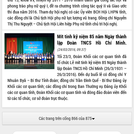
phong trào phụ nữ quý I, đề ra chương trình công tác quý II và Giao ước
thi đua năm 2016. Tham dự hội nghị có các Ủy viên BCH Hội LHPN tỉnh,
các đồng chí là Chủ tịch Hội phụ nữ lực lượng vũ trang. Đồng chí Nguyễn
Thị Thu Nguyệt – Chủ tịch Hội Liên hiệp Phụ nữ tỉnh chủ trì hội nghị.
Mít tinh kỷ niệm 85 năm Ngày thành
lập Đoàn TNCS Hồ Chí Minh.
(24/03/2016, 09:37)
Tối 23/3, Đoàn Khối các cơ quan tỉnh đã
tổ chức Lễ mít tinh kỷ niệm 85 Ngày thành
lập Đoàn TNCS Hồ Chí Minh (26/3/1931 –
26/3/2016). Đến dự buổi lễ có đồng chí Y
Nhuân Byă – Bí thư Tỉnh đoàn; đồng chí Trần Đình Quế - Bí thư Đảng ủy
Khối các cơ quan tỉnh; các đồng chí trong Ban Thường vụ Đảng ủy Khối
các cơ quan tỉnh, Đoàn Khối các cơ quan tỉnh và đông đảo đoàn viên đến
từ các tổ chức, cơ sở đoàn trực thuộc.
Các trang trên cổng 866 của 875