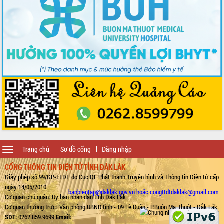
Toggle
Trang chủ
Sơ đồ cổng
Đăng nhập
navigation
CỔNG THÔNG TIN ĐIỆN TỬ TỈNH ĐẮK LẮK
Giấy phép số 99/GP-TTĐT do Cục QL Phát thanh Truyền hình và Thông tin Điện tử cấp
ngày 14/05/2010
banbientap@daklak.gov.vn hoặc congttdtdaklak@gmail.com
Cơ quan chủ quản: Ủy ban nhân dân tỉnh Đắk Lắk
Cơ quan thường trực: Văn phòng UBND tỉnh - 09 Lê Duẩn - P.Buôn Ma Thuột - Đắk Lắk.
SĐT:
0262.859.9699
Email: