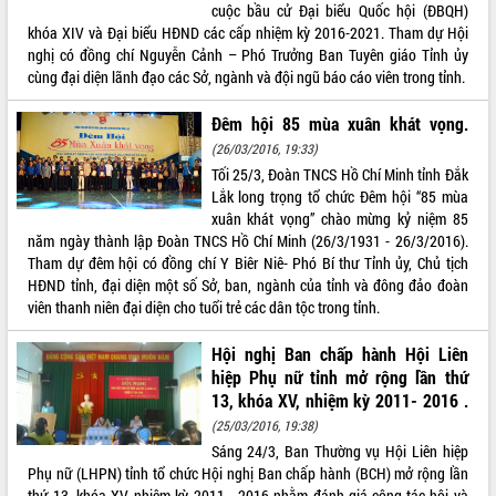
cuộc bầu cử Đại biểu Quốc hội (ĐBQH)
khóa XIV và Đại biểu HĐND các cấp nhiệm kỳ 2016-2021. Tham dự Hội
nghị có đồng chí Nguyễn Cảnh – Phó Trưởng Ban Tuyên giáo Tỉnh ủy
cùng đại diện lãnh đạo các Sở, ngành và đội ngũ báo cáo viên trong tỉnh.
Đêm hội 85 mùa xuân khát vọng.
(26/03/2016, 19:33)
Tối 25/3, Đoàn TNCS Hồ Chí Minh tỉnh Đắk
Lắk long trọng tổ chức Đêm hội “85 mùa
xuân khát vọng” chào mừng kỷ niệm 85
năm ngày thành lập Đoàn TNCS Hồ Chí Minh (26/3/1931 - 26/3/2016).
Tham dự đêm hội có đồng chí Y Biêr Niê- Phó Bí thư Tỉnh ủy, Chủ tịch
HĐND tỉnh, đại diện một số Sở, ban, ngành của tỉnh và đông đảo đoàn
viên thanh niên đại diện cho tuổi trẻ các dân tộc trong tỉnh.
Hội nghị Ban chấp hành Hội Liên
hiệp Phụ nữ tỉnh mở rộng lần thứ
13, khóa XV, nhiệm kỳ 2011- 2016 .
(25/03/2016, 19:38)
Sáng 24/3, Ban Thường vụ Hội Liên hiệp
Phụ nữ (LHPN) tỉnh tổ chức Hội nghị Ban chấp hành (BCH) mở rộng lần
thứ 13, khóa XV, nhiệm kỳ 2011 - 2016 nhằm đánh giá công tác hội và