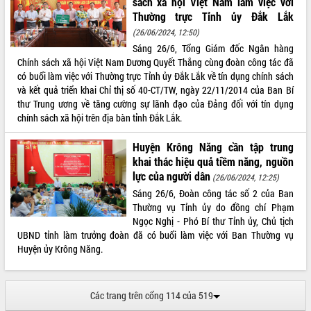
sách xã hội Việt Nam làm việc với
Tập huấn ứng dụng trí tuệ nhân tạo (AI)
Thường trực Tỉnh ủy Đắk Lắk
trong thương mại điện tử năm 2026
(26/06/2024, 12:50)
Đoàn đại biểu Quốc hội tỉnh Đắk Lắk
Sáng 26/6, Tổng Giám đốc Ngân hàng
trao đổi thông tin trước Kỳ họp thứ
Chính sách xã hội Việt Nam Dương Quyết Thắng cùng đoàn công tác đã
nhất, Quốc hội khóa XVI
có buổi làm việc với Thường trực Tỉnh ủy Đắk Lắk về tín dụng chính sách
Quyết liệt cải cách hành chính, khơi
và kết quả triển khai Chỉ thị số 40-CT/TW, ngày 22/11/2014 của Ban Bí
thông nguồn lực phát triển
thư Trung ương về tăng cường sự lãnh đạo của Đảng đối với tín dụng
Nâng cao hiệu lực, hiệu quả HĐND
chính sách xã hội trên địa bàn tỉnh Đắk Lắk.
tỉnh thông qua hiện đại hóa hành chính
Huyện Krông Năng cần tập trung
Xã Ea Phê gắn cải cách hành chính với
khai thác hiệu quả tiềm năng, nguồn
chuyển đổi số
lực của người dân
(26/06/2024, 12:25)
Phó Chủ tịch Thường trực UBND tỉnh
Hồ Thị Nguyên Thảo làm việc tại Trung
Sáng 26/6, Đoàn công tác số 2 của Ban
tâm Phục vụ hành chính công xã Ea
Thường vụ Tỉnh ủy do đồng chí Phạm
Phê
Ngọc Nghị - Phó Bí thư Tỉnh ủy, Chủ tịch
UBND tỉnh làm trưởng đoàn đã có buổi làm việc với Ban Thường vụ
Xây dựng nền hành chính số đồng
Huyện ủy Krông Năng.
hành cùng nông dân dân, doanh nghiệp
Giai đoạn 2026-2030, Đắk Lắk phấn
đấu có 77% xã đạt chuẩn nông thôn
Các trang trên cổng 114 của 519
mới