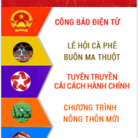
hai con số trong năm 2026
Tổ chức trang trọng Lễ hội Đền thờ
Lương Văn Chánh năm 2026
Phó Bí thư Tỉnh ủy Đắk Lắk Đỗ Hữu
Huy giữ chức Bí thư Đảng ủy Ủy Ban
Nhân dân tỉnh
Bệnh án điện tử thúc đẩy chuyển đổi
số y tế tại Đắk Lắk
Chuyển đổi số thư viện: Mở rộng
không gian tri thức trong thời đại số
Đánh giá, rút kinh nghiệm công tác tổ
chức diễn tập trước ngày bầu cử
Chương trình “Gặp gỡ hữu nghị –
Friendship Meeting New Year 2026”
Bầu cử Quốc hội và HĐND: Cử tri Đắk
Lắk gửi gắm niềm tin, kỳ vọng vào lá
phiếu
Đắk Lắk sẵn sàng các điều kiện cho
Ngày hội bầu cử đại biểu Quốc hội
khóa XVI và HĐND các cấp nhiệm kỳ