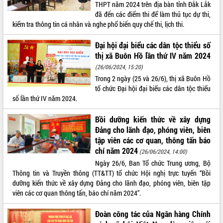
Hòn Yến phát triển du lịch gắn với bảo
THPT năm 2024 trên địa bàn tỉnh Đắk Lắk
tồn biển
đã đến các điểm thi để làm thủ tục dự thi,
kiểm tra thông tin cá nhân và nghe phổ biến quy chế thi, lịch thi.
Lấy ý kiến điều chỉnh Quy hoạch tỉnh
Đắk Lắk thời kỳ 2021-2030, tầm nhìn
Đại hội đại biểu các dân tộc thiểu số
đến năm 2050
thị xã Buôn Hồ lần thứ IV năm 2024
Phát động chiến dịch 30 ngày đêm
(26/06/2024, 15:20)
giải phóng mặt bằng Tuyến đường bộ
ven biển
Trong 2 ngày (25 và 26/6), thị xã Buôn Hồ
tổ chức Đại hội đại biểu các dân tộc thiểu
Đắk Lắk nỗ lực thúc đẩy tăng trưởng
số lần thứ IV năm 2024.
kinh tế từ 10% trở lên trong Quý
II/2026
Bồi dưỡng kiến thức về xây dựng
Đắk Lắk ký kết thỏa thuận hợp tác về
Đảng cho lãnh đạo, phóng viên, biên
chuyển đổi số giai đoạn 2026 – 2030
tập viên các cơ quan, thông tấn báo
với Tập đoàn Bưu chính Viễn thông
chí năm 2024
(26/06/2024, 14:00)
Việt Nam
Ngày 26/6, Ban Tổ chức Trung ương, Bộ
Thứ trưởng Bộ Y tế làm việc với tỉnh
Thông tin và Truyền thông (TT&TT) tổ chức Hội nghị trực tuyến “Bồi
Đắk Lắk về phát triển nhân lực y tế
dưỡng kiến thức về xây dựng Đảng cho lãnh đạo, phóng viên, biên tập
cho trạm y tế cấp xã
viên các cơ quan thông tấn, báo chí năm 2024”.
Du lịch Đắk Lắk nâng tầm trải nghiệm
du khách thông qua Hệ thống cơ sở dữ
Đoàn công tác của Ngân hàng Chính
liệu và Bản đồ số