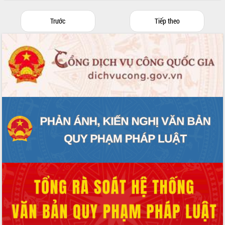
Chuyển đổi số 'mở đường' cho nông
nghiệp Đắk Lắk tăng trưởng bứt phá
Trước
Tiếp theo
Triển khai đồng bộ đo đạc, lập hồ sơ
địa chính, hoàn thiện cơ sở dữ liệu đất
đai
Ứng dụng sinh trắc học - Bước tiến
trong hành trình chuyển đổi số tại Đắk
Lắk
Đắk Lắk nâng cao hiệu quả công tác
Đảng từ Sổ tay đảng viên điện tử
Đắk Lắk đẩy mạnh nuôi biển công
nghệ, hướng tới phát triển thủy sản
bền vững
Tập huấn nâng cao năng lực triển khai
chuyển đổi số cho cán bộ, công chức
cấp xã
Đắk Lắk phát động hưởng ứng Ngày
Quyền của người tiêu dùng Việt Nam
2026
Đẩy mạnh cải cách hành chính, quyết
tâm đạt được mục tiêu tăng trưởng