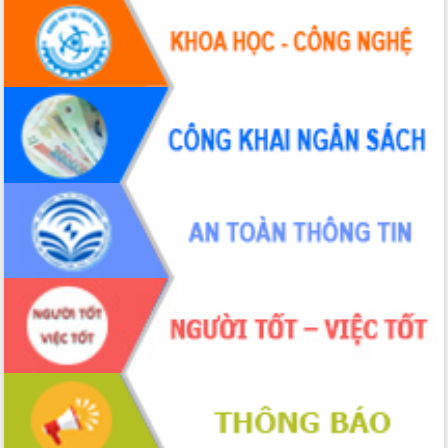
chúc mừng các bệnh viện nhân Ngày
Thầy thuốc Việt Nam
Rộn ràng lễ hội truyền thống Sông
nước Đà Nông lần thứ I năm 2026
Kỳ họp Chuyên đề lần thứ Năm, HĐND
tỉnh Đắk Lắk thông qua các nghị quyết
quan trọng
Thống nhất danh sách giới thiệu ứng
cử đại biểu Quốc hội khoá XVI và đại
biểu HĐND tỉnh Đắk Lắk, nhiệm kỳ
2026-2031
Phát động hai phong trào thi đua quan
trọng trong kỷ nguyên mới
Hội nghị lần thứ tư Ban Chỉ đạo công
tác bầu cử tỉnh Đắk Lắk
Hội nghị Báo cáo viên Trung ương
tháng 01/2026
Phó Thủ tướng Hồ Quốc Dũng đánh giá
cao kết quả Chiến dịch Quang Trung
tại Đắk Lắk