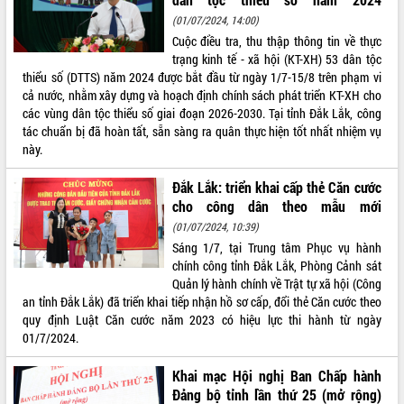
(01/07/2024, 14:00)
ĐIỂM TIN VĂN BẢN
Cuộc điều tra, thu thập thông tin về thực
trạng kinh tế - xã hội (KT-XH) 53 dân tộc
QUY HOẠCH - KẾ HOẠCH
thiểu số (DTTS) năm 2024 được bắt đầu từ ngày 1/7-15/8 trên phạm vi
cả nước, nhằm xây dựng và hoạch định chính sách phát triển KT-XH cho
các vùng dân tộc thiểu số giai đoạn 2026-2030. Tại tỉnh Đắk Lắk, công
tác chuẩn bị đã hoàn tất, sẵn sàng ra quân thực hiện tốt nhất nhiệm vụ
này.
Đắk Lắk: triển khai cấp thẻ Căn cước
cho công dân theo mẫu mới
(01/07/2024, 10:39)
Sáng 1/7, tại Trung tâm Phục vụ hành
chính công tỉnh Đắk Lắk, Phòng Cảnh sát
Quản lý hành chính về Trật tự xã hội (Công
an tỉnh Đắk Lắk) đã triển khai tiếp nhận hồ sơ cấp, đổi thẻ Căn cước theo
quy định Luật Căn cước năm 2023 có hiệu lực thi hành từ ngày
01/7/2024.
Khai mạc Hội nghị Ban Chấp hành
Đảng bộ tỉnh lần thứ 25 (mở rộng)