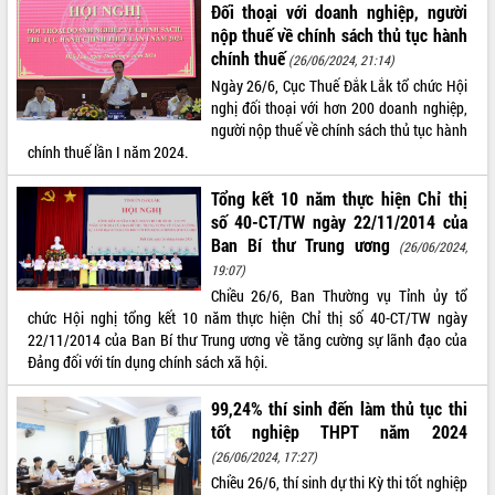
Đối thoại với doanh nghiệp, người
Tháo gỡ những vướng mắc, đẩy mạnh
nộp thuế về chính sách thủ tục hành
công tác cải cách thủ tục hành chính
chính thuế
(26/06/2024, 21:14)
tại Trung tâm Phục vụ hành chính
Ngày 26/6, Cục Thuế Đắk Lắk tổ chức Hội
công tỉnh
nghị đối thoại với hơn 200 doanh nghiệp,
Đắk Lắk: Tôn vinh 46 giải pháp tại Hội
người nộp thuế về chính sách thủ tục hành
thi Sáng tạo Kỹ thuật 2024 - 2025
chính thuế lần I năm 2024.
Đắk Lắk rà soát, điều chỉnh Đề án 190
về phát triển nuôi trồng thủy sản
Tổng kết 10 năm thực hiện Chỉ thị
Phó Chủ tịch UBND tỉnh Đắk Lắk
số 40-CT/TW ngày 22/11/2014 của
Trương Công Thái kiểm tra thực địa
Ban Bí thư Trung ương
(26/06/2024,
Dự án cao tốc Khánh Hòa - Buôn Ma
19:07)
Thuột
Chiều 26/6, Ban Thường vụ Tỉnh ủy tổ
Định vị cà phê Việt Nam như một “di
chức Hội nghị tổng kết 10 năm thực hiện Chỉ thị số 40-CT/TW ngày
sản sống” trong dòng chảy toàn cầu
22/11/2014 của Ban Bí thư Trung ương về tăng cường sự lãnh đạo của
Xây dựng nông thôn mới: Nâng cao đời
Đảng đối với tín dụng chính sách xã hội.
sống người dân từ những mô hình thiết
thực
99,24% thí sinh đến làm thủ tục thi
Quyết liệt tháo gỡ vướng mắc, đẩy
tốt nghiệp THPT năm 2024
nhanh tiến độ các dự án trọng điểm
(26/06/2024, 17:27)
trong Khu kinh tế Nam Phú Yên
Chiều 26/6, thí sinh dự thi Kỳ thi tốt nghiệp