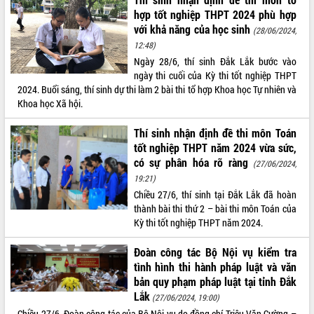
phá cơ chế - Hợp tác công tư
hợp tốt nghiệp THPT 2024 phù hợp
Đề án 06 tạo bước ngoặt đột phá trong
với khả năng của học sinh
(28/06/2024,
cải cách hành chính tỉnh Đắk Lắk
12:48)
Kết nối tour, đẩy mạnh chuyển đổi số
Ngày 28/6, thí sinh Đắk Lắk bước vào
để phát triển du lịch Đắk Lắk
ngày thi cuối của Kỳ thi tốt nghiệp THPT
Khởi động Dự án Đầu tư xây dựng hạ
2024. Buổi sáng, thí sinh dự thi làm 2 bài thi tổ hợp Khoa học Tự nhiên và
tầng kỹ thuật Cụm công nghiệp Tân
Khoa học Xã hội.
Tiến
Thí sinh nhận định đề thi môn Toán
Gặp mặt các cơ quan báo chí nhân Kỷ
tốt nghiệp THPT năm 2024 vừa sức,
niệm 101 năm Ngày Báo chí Cách
mạng Việt Nam
có sự phân hóa rõ ràng
(27/06/2024,
Đắk Lắk sơ kết 4 năm triển khai thực
19:21)
hiện Đề án 06 của Chính phủ
Chiều 27/6, thí sinh tại Đắk Lắk đã hoàn
thành bài thi thứ 2 – bài thi môn Toán của
Họp báo thông tin về Hội nghị Công bố
Kỳ thi tốt nghiệp THPT năm 2024.
Quy hoạch và Xúc tiến đầu tư tỉnh Đắk
Lắk
Đoàn công tác Bộ Nội vụ kiểm tra
Khơi thông điểm nghẽn, đẩy nhanh
tình hình thi hành pháp luật và văn
giải ngân vốn khắc phục thiên tai
bản quy phạm pháp luật tại tỉnh Đắk
HĐND tỉnh thông qua điều chỉnh Quy
Lắk
(27/06/2024, 19:00)
hoạch tỉnh thời kỳ 2021-2030
Chiều 27/6, Đoàn công tác của Bộ Nội vụ do đồng chí Triệu Văn Cường –