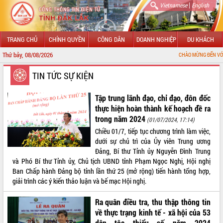
|
Vietnamese
English
TRANG CHỦ
CHÍNH QUYỀN
CÔNG DÂN
DOANH NGHIỆP
DU KHÁCH
Thứ bảy, 08/08/2026
CHÀO MỪNG ĐẾN VỚI CỔNG THÔNG
GIỚI THIỆU
TIN TỨC SỰ KIỆN
LÃNH ĐẠO UBND TỈNH
Tập trung lãnh đạo, chỉ đạo, đôn đốc
thực hiện hoàn thành kế hoạch đề ra
TIN TỨC SỰ KIỆN
trong năm 2024
(01/07/2024, 17:14)
Chiều 01/7, tiếp tục chương trình làm việc,
SỞ, BAN, NGÀNH
dưới sự chủ trì của Ủy viên Trung ương
Đảng, Bí thư Tỉnh ủy Nguyễn Đình Trung
UBND CÁC XÃ, PHƯỜNG
và Phó Bí thư Tỉnh ủy, Chủ tịch UBND tỉnh Phạm Ngọc Nghị, Hội nghị
Ban Chấp hành Đảng bộ tỉnh lần thứ 25 (mở rộng) tiến hành tổng hợp,
THÔNG TIN CHỈ ĐẠO ĐIỀU HÀNH
giải trình các ý kiến thảo luận và bế mạc Hội nghị.
HỆ THỐNG VĂN BẢN
Ra quân điều tra, thu thập thông tin
về thực trạng kinh tế - xã hội của 53
VĂN BẢN HĐND TỈNH
dân tộc thiểu số năm 2024