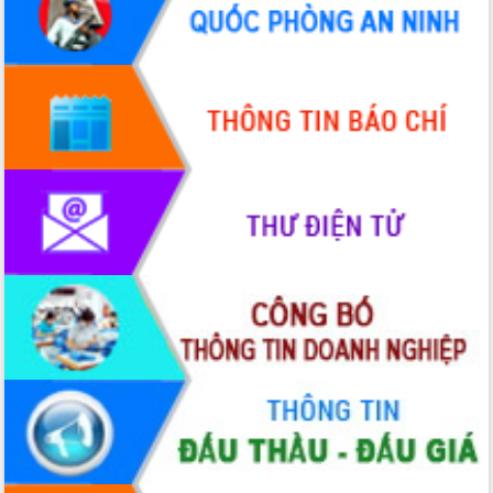
2026-2031
Đảm bảo cuộc bầu cử đại biểu Quốc
hội và đại biểu HĐND các cấp diễn ra
an toàn, hiệu quả, đúng quy định
Thủ tướng Chính phủ Phạm Minh Chính
kiểm tra, chỉ đạo hoàn thành các dự
án cao tốc và thăm khu tái định cư tại
Đắk Lắk
Sôi nổi Hội đua ngựa truyền thống Gò
Thì Thùng mừng Xuân Bính Ngọ 2026
Lãnh đạo tỉnh dâng hương tưởng niệm
tại Đập Đồng Cam đầu Xuân Bính Ngọ
Ngành nông nghiệp phấn đấu tăng
trưởng đạt 5,86% trong năm 2026
UBND tỉnh Đắk Lắk triển khai công tác
quốc phòng, quân sự địa phương năm
2026
Đắk Lắk tập trung toàn lực khắc phục
tồn tại IUU, sẵn sàng làm việc với
Đoàn thanh tra EC
Chủ tịch UBND tỉnh Tạ Anh Tuấn thăm,