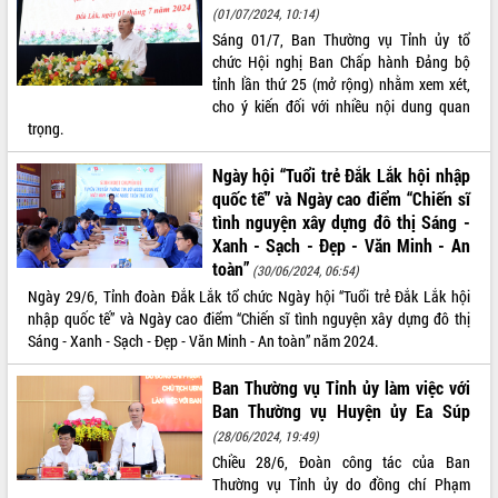
(01/07/2024, 10:14)
VIDEO
Sáng 01/7, Ban Thường vụ Tỉnh ủy tổ
chức Hội nghị Ban Chấp hành Đảng bộ
Loading the player...
tỉnh lần thứ 25 (mở rộng) nhằm xem xét,
cho ý kiến đối với nhiều nội dung quan
Khám bệnh, cấp phát thuốc miễn phí
trọng.
và tặng quà người dân xã Cư Pui
Hội nghị UBND tỉnh Đắk Lắk thường kỳ
Ngày hội “Tuổi trẻ Đắk Lắk hội nhập
tháng 7/2026
quốc tế” và Ngày cao điểm “Chiến sĩ
Lễ truy tặng danh hiệu “Bà Mẹ Việt
tình nguyện xây dựng đô thị Sáng -
Nam Anh hùng” và trao Huân chương
Xanh - Sạch - Đẹp - Văn Minh - An
Lao động
toàn”
(30/06/2024, 06:54)
ALBUM ẢNH
UBND tỉnh Đắk Lắk triển khai nhiệm
Ngày 29/6, Tỉnh đoàn Đắk Lắk tổ chức Ngày hội “Tuổi trẻ Đắk Lắk hội
vụ 6 tháng cuối năm 2026
nhập quốc tế” và Ngày cao điểm “Chiến sĩ tình nguyện xây dựng đô thị
Kỳ họp thứ Hai, Hội đồng nhân dân
Sáng - Xanh - Sạch - Đẹp - Văn Minh - An toàn” năm 2024.
tỉnh khóa XI quyết nghị nhiều nội dung
quan trọng
Ban Thường vụ Tỉnh ủy làm việc với
Bí thư Tỉnh ủy Lương Nguyễn Minh
Ban Thường vụ Huyện ủy Ea Súp
Triết thăm, tặng quà người có công với
(28/06/2024, 19:49)
cách mạng
Chiều 28/6, Đoàn công tác của Ban
Rà soát, hoàn thiện hệ thống thiết chế
Thường vụ Tỉnh ủy do đồng chí Phạm
văn hóa, thể thao đáp ứng yêu cầu
LIÊN KẾT WEB