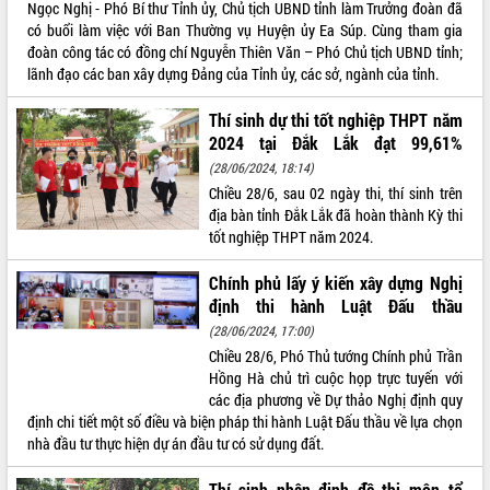
Ngọc Nghị - Phó Bí thư Tỉnh ủy, Chủ tịch UBND tỉnh làm Trưởng đoàn đã
phát triển mới
có buổi làm việc với Ban Thường vụ Huyện ủy Ea Súp. Cùng tham gia
Thường trực HĐND tỉnh Đắk Lắk gặp
đoàn công tác có đồng chí Nguyễn Thiên Văn – Phó Chủ tịch UBND tỉnh;
mặt Đoàn chuyên gia y tế TP. Hồ Chí
lãnh đạo các ban xây dựng Đảng của Tỉnh ủy, các sở, ngành của tỉnh.
Minh
THỐNG KÊ TRUY CẬP
Lễ truy điệu và an táng hài cốt liệt sĩ
Thí sinh dự thi tốt nghiệp THPT năm
tại Nghĩa trang Liệt sĩ xã Sơn Hòa
2024 tại Đắk Lắk đạt 99,61%
Hôm nay:
22580
Bàn giải pháp tháo gỡ khó khăn trong
(28/06/2024, 18:14)
Tất cả:
66067903
xuất khẩu sầu riêng và triển khai quy
Chiều 28/6, sau 02 ngày thi, thí sinh trên
định EUDR
địa bàn tỉnh Đắk Lắk đã hoàn thành Kỳ thi
tốt nghiệp THPT năm 2024.
Thứ trưởng Bộ Nông nghiệp và Môi
trường Nguyễn Hoàng Hiệp khảo sát
Chính phủ lấy ý kiến xây dựng Nghị
vùng trồng và doanh nghiệp đóng gói
sầu riêng tại Đắk Lắk
định thi hành Luật Đấu thầu
Trình diễn nghệ thuật chế biến các
(28/06/2024, 17:00)
món ăn từ sầu riêng
Chiều 28/6, Phó Thủ tướng Chính phủ Trần
Hồng Hà chủ trì cuộc họp trực tuyến với
Đắk Lắk công bố Quy hoạch và xúc
các địa phương về Dự thảo Nghị định quy
tiến đầu tư tỉnh
định chi tiết một số điều và biện pháp thi hành Luật Đấu thầu về lựa chọn
Ngành cá ngừ Đắk Lắk chủ động thích
nhà đầu tư thực hiện dự án đầu tư có sử dụng đất.
ứng để giữ vững thị trường xuất khẩu
Diễn đàn Kinh tế tư nhân Việt Nam đột
Thí sinh nhận định đề thi môn tổ