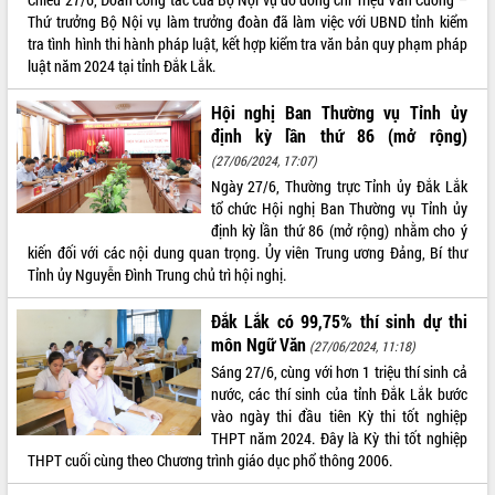
Hội thảo góp ý hồ sơ điều chỉnh quy
Thứ trưởng Bộ Nội vụ làm trưởng đoàn đã làm việc với UBND tỉnh kiểm
hoạch tỉnh Đắk Lắk thời kỳ 2021-2030,
tra tình hình thi hành pháp luật, kết hợp kiểm tra văn bản quy phạm pháp
tầm nhìn đến năm 2050
luật năm 2024 tại tỉnh Đắk Lắk.
Nâng cao hiệu quả hoạt động của các
doanh nghiệp nhà nước
Hội nghị Ban Thường vụ Tỉnh ủy
Hội nghị triển khai kết nối mạng
định kỳ lần thứ 86 (mở rộng)
truyền số liệu chuyên dùng phục vụ cơ
(27/06/2024, 17:07)
quan Đảng, Nhà nước
Ngày 27/6, Thường trực Tỉnh ủy Đắk Lắk
Lễ phát động chuỗi hoạt động chung
tổ chức Hội nghị Ban Thường vụ Tỉnh ủy
tay làm sạch môi trường
định kỳ lần thứ 86 (mở rộng) nhằm cho ý
Xã Ea Kar bước chuyển mình trong
kiến đối với các nội dung quan trọng. Ủy viên Trung ương Đảng, Bí thư
công tác cải cách hành chính mô hình
Tỉnh ủy Nguyễn Đình Trung chủ trì hội nghị.
mới
Đắk Lắk có 99,75% thí sinh dự thi
UBND tỉnh họp báo định kỳ tháng 4
môn Ngữ Văn
năm 2026
(27/06/2024, 11:18)
Sáng 27/6, cùng với hơn 1 triệu thí sinh cả
Hội thảo khoa học “Giải pháp thúc đẩy
nước, các thí sinh của tỉnh Đắk Lắk bước
phát triển nền kinh tế xanh tại tỉnh
vào ngày thi đầu tiên Kỳ thi tốt nghiệp
Đắk Lắk”
THPT năm 2024. Đây là Kỳ thi tốt nghiệp
Tăng cường giám sát, đôn đốc thực
THPT cuối cùng theo Chương trình giáo dục phổ thông 2006.
hiện nhiệm vụ quản lý tài sản công
hàng tuần