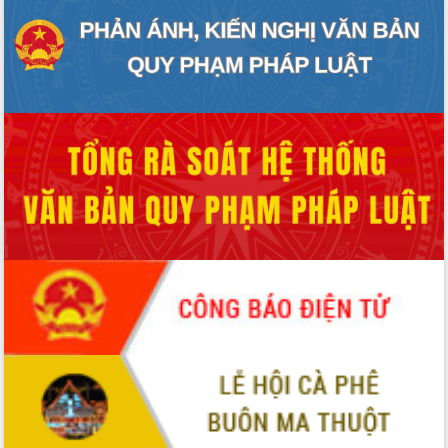
Đẩy mạnh cải cách hành chính, quyết
tâm đạt được mục tiêu tăng trưởng
hai con số trong năm 2026
Tổ chức trang trọng Lễ hội Đền thờ
Lương Văn Chánh năm 2026
Phó Bí thư Tỉnh ủy Đắk Lắk Đỗ Hữu
Huy giữ chức Bí thư Đảng ủy Ủy Ban
Nhân dân tỉnh
Bệnh án điện tử thúc đẩy chuyển đổi
số y tế tại Đắk Lắk
Chuyển đổi số thư viện: Mở rộng
không gian tri thức trong thời đại số
Đánh giá, rút kinh nghiệm công tác tổ
chức diễn tập trước ngày bầu cử
Chương trình “Gặp gỡ hữu nghị –
Friendship Meeting New Year 2026”
Bầu cử Quốc hội và HĐND: Cử tri Đắk
Lắk gửi gắm niềm tin, kỳ vọng vào lá
phiếu
Đắk Lắk sẵn sàng các điều kiện cho