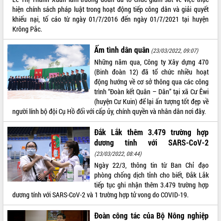
HĐND tỉnh thông qua điều chỉnh Quy
hiện chính sách pháp luật trong hoạt động tiếp công dân và giải quyết
hoạch tỉnh thời kỳ 2021-2030
khiếu nại, tố cáo từ ngày 01/7/2016 đến ngày 01/7/2021 tại huyện
Hội thảo góp ý hồ sơ điều chỉnh quy
Krông Pắc.
hoạch tỉnh Đắk Lắk thời kỳ 2021-2030,
tầm nhìn đến năm 2050
Ấm tình dân quân
(23/03/2022, 09:07)
Nâng cao hiệu quả hoạt động của các
Những năm qua, Công ty Xây dựng 470
doanh nghiệp nhà nước
(Binh đoàn 12) đã tổ chức nhiều hoạt
Hội nghị triển khai kết nối mạng
động hướng về cơ sở thông qua các công
truyền số liệu chuyên dùng phục vụ cơ
trình “Đoàn kết Quân – Dân” tại xã Cư Êwi
quan Đảng, Nhà nước
(huyện Cư Kuin) để lại ấn tượng tốt đẹp về
Lễ phát động chuỗi hoạt động chung
người lính bộ đội Cụ Hồ đối với cấp ủy, chính quyền và nhân dân nơi đây.
tay làm sạch môi trường
Đắk Lắk thêm 3.479 trường hợp
Xã Ea Kar bước chuyển mình trong
công tác cải cách hành chính mô hình
dương tính với SARS-CoV-2
mới
(23/03/2022, 08:44)
UBND tỉnh họp báo định kỳ tháng 4
Ngày 22/3, thông tin từ Ban Chỉ đạo
năm 2026
phòng chống dịch tỉnh cho biết, Đắk Lắk
tiếp tục ghi nhận thêm 3.479 trường hợp
Hội thảo khoa học “Giải pháp thúc đẩy
dương tính với SARS-CoV-2 và 1 trường hợp tử vong do COVID-19.
phát triển nền kinh tế xanh tại tỉnh
Đắk Lắk”
Đoàn công tác của Bộ Nông nghiệp
Tăng cường giám sát, đôn đốc thực