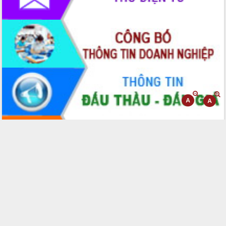
Đoàn thanh tra EC
Chủ tịch UBND tỉnh Tạ Anh Tuấn thăm,
chúc mừng các bệnh viện nhân Ngày
Thầy thuốc Việt Nam
Rộn ràng lễ hội truyền thống Sông
nước Đà Nông lần thứ I năm 2026
Kỳ họp Chuyên đề lần thứ Năm, HĐND
tỉnh Đắk Lắk thông qua các nghị quyết
quan trọng
Thống nhất danh sách giới thiệu ứng
cử đại biểu Quốc hội khoá XVI và đại
biểu HĐND tỉnh Đắk Lắk, nhiệm kỳ
2026-2031
Phát động hai phong trào thi đua quan
trọng trong kỷ nguyên mới
Hội nghị lần thứ tư Ban Chỉ đạo công
tác bầu cử tỉnh Đắk Lắk
Hội nghị Báo cáo viên Trung ương
tháng 01/2026
Phó Thủ tướng Hồ Quốc Dũng đánh giá