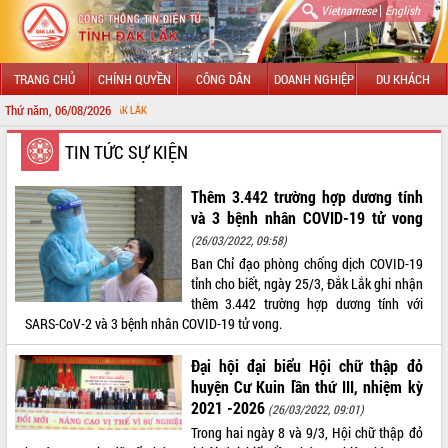
|
Vietnamese
English
TRANG CHỦ
CHÍNH QUYỀN
CÔNG DÂN
DOANH NGHIỆP
DU KHÁCH
Thứ năm, 06/08/2026
CHÀO MỪ
GIỚI THIỆU
TIN TỨC SỰ KIỆN
LÃNH ĐẠO UBND TỈNH
Thêm 3.442 trường hợp dương tính
và 3 bệnh nhân COVID-19 tử vong
TIN TỨC SỰ KIỆN
(26/03/2022, 09:58)
Ban Chỉ đạo phòng chống dịch COVID-19
SỞ, BAN, NGÀNH
tỉnh cho biết, ngày 25/3, Đắk Lắk ghi nhận
thêm 3.442 trường hợp dương tính với
UBND CÁC XÃ, PHƯỜNG
SARS-CoV-2 và 3 bệnh nhân COVID-19 tử vong.
THÔNG TIN CHỈ ĐẠO ĐIỀU HÀNH
Đại hội đại biểu Hội chữ thập đỏ
huyện Cư Kuin lần thứ III, nhiệm kỳ
HỆ THỐNG VĂN BẢN
2021 -2026
(26/03/2022, 09:01)
Trong hai ngày 8 và 9/3, Hội chữ thập đỏ
VĂN BẢN HĐND TỈNH