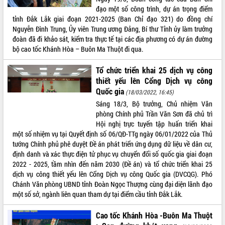
du khách thông qua Hệ thống cơ sở dữ
đạo một số công trình, dự án trọng điểm
liệu và Bản đồ số
tỉnh Đắk Lắk giai đoạn 2021-2025 (Ban Chỉ đạo 321) do đồng chí
Tập huấn ứng dụng trí tuệ nhân tạo (AI)
Nguyễn Đình Trung, Ủy viên Trung ương Đảng, Bí thư Tỉnh ủy làm trưởng
trong thương mại điện tử năm 2026
đoàn đã đi khảo sát, kiểm tra thực tế tại các địa phương có dự án đường
bộ cao tốc Khánh Hòa – Buôn Ma Thuột đi qua.
Đoàn đại biểu Quốc hội tỉnh Đắk Lắk
trao đổi thông tin trước Kỳ họp thứ
nhất, Quốc hội khóa XVI
Tổ chức triển khai 25 dịch vụ công
thiết yếu lên Cổng Dịch vụ công
Quyết liệt cải cách hành chính, khơi
Quốc gia
thông nguồn lực phát triển
(18/03/2022, 16:45)
Sáng 18/3, Bộ trưởng, Chủ nhiệm Văn
Nâng cao hiệu lực, hiệu quả HĐND
phòng Chính phủ Trần Văn Sơn đã chủ trì
tỉnh thông qua hiện đại hóa hành chính
Hội nghị trực tuyến tập huấn triển khai
Xã Ea Phê gắn cải cách hành chính với
một số nhiệm vụ tại Quyết định số 06/QĐ-TTg ngày 06/01/2022 của Thủ
chuyển đổi số
tướng Chính phủ phê duyệt Đề án phát triển ứng dụng dữ liệu về dân cư,
Phó Chủ tịch Thường trực UBND tỉnh
định danh và xác thực điện tử phục vụ chuyển đổi số quốc gia giai đoạn
Hồ Thị Nguyên Thảo làm việc tại Trung
2022 - 2025, tầm nhìn đến năm 2030 (Đề án) và tổ chức triển khai 25
tâm Phục vụ hành chính công xã Ea
dịch vụ công thiết yếu lên Cổng Dịch vụ công Quốc gia (DVCQG). Phó
Phê
Chánh Văn phòng UBND tỉnh Đoàn Ngọc Thượng cùng đại diện lãnh đạo
Xây dựng nền hành chính số đồng
một số sở, ngành liên quan tham dự tại điểm cầu tỉnh Đắk Lắk.
hành cùng nông dân dân, doanh nghiệp
Cao tốc Khánh Hòa -Buôn Ma Thuột
Giai đoạn 2026-2030, Đắk Lắk phấn
đấu có 77% xã đạt chuẩn nông thôn