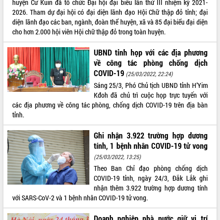
huyện Cư Kuin đã tổ chức Đại hội đại biểu lần thứ III nhiệm kỳ 2021-
2026. Tham dự đại hội có đại diện lãnh đạo Hội Chữ thập đỏ tỉnh; đại
ĐIỂM TIN VĂN BẢN
diện lãnh đạo các ban, ngành, đoàn thể huyện, xã và 85 đại biểu đại diện
cho hơn 2.000 hội viên Hội chữ thập đỏ trong toàn huyện.
QUY HOẠCH - KẾ HOẠCH
UBND tỉnh họp với các địa phương
về công tác phòng chống dịch
COVID-19
(25/03/2022, 22:24)
Sáng 25/3, Phó Chủ tịch UBND tỉnh H’Yim
Kđoh đã chủ trì cuộc họp trực tuyến với
các địa phương về công tác phòng, chống dịch COVID-19 trên địa bàn
tỉnh.
Ghi nhận 3.922 trường hợp dương
tính, 1 bệnh nhân COVID-19 tử vong
(25/03/2022, 13:25)
Theo Ban Chỉ đạo phòng chống dịch
COVID-19 tỉnh, ngày 24/3, Đắk Lắk ghi
nhận thêm 3.922 trường hợp dương tính
với SARS-CoV-2 và 1 bệnh nhân COVID-19 tử vong.
Doanh nghiệp nhà nước giữ vị trí