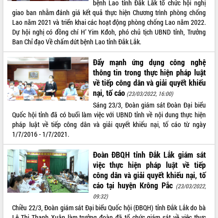
ứng để giữ vững thị trường xuất khẩu
bệnh Lao tỉnh Đắk Lắk tổ chức hội nghị
giao ban nhằm đánh giá kết quả thực hiện Chương trình phòng chống
Diễn đàn Kinh tế tư nhân Việt Nam đột
Lao năm 2021 và triển khai các hoạt động phòng chống Lao năm 2022.
phá cơ chế - Hợp tác công tư
Dự hội nghị có đồng chí H’ Yim Kđoh, phó chủ tịch UBND tỉnh, Trưởng
Đề án 06 tạo bước ngoặt đột phá trong
Ban Chỉ đạo Về chấm dứt bệnh Lao tỉnh Đắk Lắk.
cải cách hành chính tỉnh Đắk Lắk
Kết nối tour, đẩy mạnh chuyển đổi số
Đẩy mạnh ứng dụng công nghệ
để phát triển du lịch Đắk Lắk
thông tin trong thực hiện pháp luật
Khởi động Dự án Đầu tư xây dựng hạ
về tiếp công dân và giải quyết khiếu
tầng kỹ thuật Cụm công nghiệp Tân
nại, tố cáo
(23/03/2022, 16:00)
Tiến
Sáng 23/3, Đoàn giám sát Đoàn Đại biểu
Gặp mặt các cơ quan báo chí nhân Kỷ
Quốc hội tỉnh đã có buổi làm việc với UBND tỉnh về nội dung thực hiện
niệm 101 năm Ngày Báo chí Cách
pháp luật về tiếp công dân và giải quyết khiếu nại, tố cáo từ ngày
mạng Việt Nam
1/7/2016 - 1/7/2021.
Đắk Lắk sơ kết 4 năm triển khai thực
hiện Đề án 06 của Chính phủ
Đoàn ĐBQH tỉnh Đắk Lắk giám sát
việc thực hiện pháp luật về tiếp
Họp báo thông tin về Hội nghị Công bố
công dân và giải quyết khiếu nại, tố
Quy hoạch và Xúc tiến đầu tư tỉnh Đắk
cáo tại huyện Krông Pắc
Lắk
(23/03/2022,
09:32)
Khơi thông điểm nghẽn, đẩy nhanh
giải ngân vốn khắc phục thiên tai
Chiều 22/3, Đoàn giám sát Đại biểu Quốc hội (ĐBQH) tỉnh Đắk Lắk do bà
Lê Thị Thanh Xuân làm trưởng đoàn đã tổ chức giám sát về việc thực