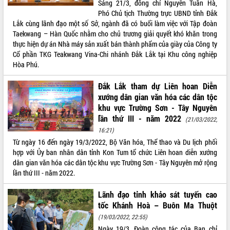
nhanh tiến độ các dự án trọng điểm
Sáng 21/3, đồng chí Nguyễn Tuấn Hà,
trong Khu kinh tế Nam Phú Yên
Phó Chủ tịch Thường trực UBND tỉnh Đắk
Lắk cùng lãnh đạo một số Sở, ngành đã có buổi làm việc với Tập đoàn
Hòn Yến phát triển du lịch gắn với bảo
Taekwang – Hàn Quốc nhằm cho chủ trương giải quyết khó khăn trong
tồn biển
thực hiện dự án Nhà máy sản xuất bán thành phẩm của giày của Công ty
Lấy ý kiến điều chỉnh Quy hoạch tỉnh
Cổ phần TKG Teakwang Vina-Chi nhánh Đắk Lắk tại Khu công nghiệp
Đắk Lắk thời kỳ 2021-2030, tầm nhìn
Hòa Phú.
đến năm 2050
Phát động chiến dịch 30 ngày đêm
Đắk Lắk tham dự Liên hoan Diễn
giải phóng mặt bằng Tuyến đường bộ
xướng dân gian văn hóa các dân tộc
ven biển
khu vực Trường Sơn - Tây Nguyên
Đắk Lắk nỗ lực thúc đẩy tăng trưởng
lần thứ III - năm 2022
(21/03/2022,
kinh tế từ 10% trở lên trong Quý
16:21)
II/2026
Từ ngày 16 đến ngày 19/3/2022, Bộ Văn hóa, Thể thao và Du lịch phối
Đắk Lắk ký kết thỏa thuận hợp tác về
hợp với Ủy ban nhân dân tỉnh Kon Tum tổ chức Liên hoan diễn xướng
chuyển đổi số giai đoạn 2026 – 2030
dân gian văn hóa các dân tộc khu vực Trường Sơn - Tây Nguyên mở rộng
với Tập đoàn Bưu chính Viễn thông
lần thứ III - năm 2022.
Việt Nam
Thứ trưởng Bộ Y tế làm việc với tỉnh
Lãnh đạo tỉnh khảo sát tuyến cao
Đắk Lắk về phát triển nhân lực y tế
tốc Khánh Hoà – Buôn Ma Thuột
cho trạm y tế cấp xã
(19/03/2022, 22:55)
Du lịch Đắk Lắk nâng tầm trải nghiệm
Ngày 19/3, Đoàn công tác của Ban chỉ