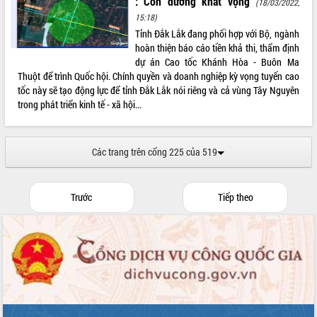
: Con đường khát vọng
(18/03/2022,
mới
15:18)
Chuyển đổi số 'mở đường' cho nông
Tỉnh Đắk Lắk đang phối hợp với Bộ, ngành
nghiệp Đắk Lắk tăng trưởng bứt phá
hoàn thiện báo cáo tiền khả thi, thẩm định
dự án Cao tốc Khánh Hòa - Buôn Ma
Triển khai đồng bộ đo đạc, lập hồ sơ
Thuột để trình Quốc hội. Chính quyền và doanh nghiệp kỳ vọng tuyến cao
địa chính, hoàn thiện cơ sở dữ liệu đất
tốc này sẽ tạo động lực để tỉnh Đắk Lắk nói riêng và cả vùng Tây Nguyên
đai
trong phát triển kinh tế - xã hội...
Ứng dụng sinh trắc học - Bước tiến
trong hành trình chuyển đổi số tại Đắk
Lắk
Các trang trên cổng 225 của 519
Đắk Lắk nâng cao hiệu quả công tác
Đảng từ Sổ tay đảng viên điện tử
Đắk Lắk đẩy mạnh nuôi biển công
Trước
Tiếp theo
nghệ, hướng tới phát triển thủy sản
bền vững
Tập huấn nâng cao năng lực triển khai
chuyển đổi số cho cán bộ, công chức
cấp xã
Đắk Lắk phát động hưởng ứng Ngày
Quyền của người tiêu dùng Việt Nam
2026