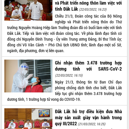
và Phát triển nông thôn làm việc với
hiện nhiệm vụ quản lý tài sản công
tỉnh Đắk Lắk
(22/03/2022, 16:23)
hàng tuần
Chiều 21/3, Đoàn công tác của Bộ Nông
Tháo gỡ những vướng mắc, đẩy mạnh
nghiệp và Phát triển nông thôn do Thứ
công tác cải cách thủ tục hành chính
trưởng Nguyễn Hoàng Hiệp làm Trưởng đoàn đã có buổi làm việc với tỉnh
tại Trung tâm Phục vụ hành chính
Đắk Lắk. Tiếp và làm việc với đoàn công tác. Về phía lãnh đạo tỉnh có
công tỉnh
đồng chí Nguyễn Đình Trung - Ủy viên Trung ương Đảng, Bí thư Tỉnh ủy;
Đắk Lắk: Tôn vinh 46 giải pháp tại Hội
đồng chí Võ Văn Cảnh – Phó Chủ tịch UBND tỉnh; lãnh đạo một số Sở,
thi Sáng tạo Kỹ thuật 2024 - 2025
ngành, địa phương, đơn vị liên quan.
Đắk Lắk rà soát, điều chỉnh Đề án 190
về phát triển nuôi trồng thủy sản
Ghi nhận thêm 3.478 trường hợp
Phó Chủ tịch UBND tỉnh Đắk Lắk
dương tính với SARS-CoV-2
Trương Công Thái kiểm tra thực địa
(22/03/2022, 16:15)
Dự án cao tốc Khánh Hòa - Buôn Ma
Ngày 21/3, thông tin từ Ban Chỉ đạo
Thuột
phòng chống dịch tỉnh cho biết, Đắk Lắk
Định vị cà phê Việt Nam như một “di
tiếp tục ghi nhận thêm 3.478 trường hợp
sản sống” trong dòng chảy toàn cầu
dương tính, 1 trường hợp tử vong do COVID-19.
Xây dựng nông thôn mới: Nâng cao đời
sống người dân từ những mô hình thiết
Đắk Lắk hỗ trợ điều kiện đưa Nhà
thực
máy sản xuất giày vận hành trong
quý III/2022
Quyết liệt tháo gỡ vướng mắc, đẩy
(21/03/2022, 16:25)