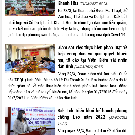
Khánh Hòa
(24/03/2022, 08:28)
Rà soát, hoàn thiện hệ thống thiết chế
Tối 23/3, tại thành phố Buôn Ma Thuột, Sở
văn hóa, thể thao đáp ứng yêu cầu
Văn hóa, Thể thao và Du lịch tỉnh Đắk Lắk
phát triển mới
phối hợp với Sở Du lịch tỉnh Khánh Hòa tổ chức Tọa đàm xúc tiến, quảng
Thường trực HĐND tỉnh Đắk Lắk gặp
bá và kết nối sản phẩm du lịch. Đây là hoạt động nhằm xúc tiến du lịch
mặt Đoàn chuyên gia y tế TP. Hồ Chí
giữa hai địa phương sau thời gian dài chịu ảnh hưởng của dịch Covid-19.
Minh
LIÊN KẾT WEB
Lễ truy điệu và an táng hài cốt liệt sĩ
Giám sát việc thực hiện pháp luật về
tại Nghĩa trang Liệt sĩ xã Sơn Hòa
tiếp công dân và giải quyết khiếu
Bàn giải pháp tháo gỡ khó khăn trong
nại, tố cáo tại Viện Kiểm sát nhân
xuất khẩu sầu riêng và triển khai quy
dân tỉnh
(24/03/2022, 07:57)
THỐNG KÊ TRUY CẬP
định EUDR
Sáng 22/3, Đoàn giám sát Đại biểu Quốc
Thứ trưởng Bộ Nông nghiệp và Môi
Hôm nay:
3475
hội (ĐBQH) tỉnh Đắk Lắk do bà Lê Thị Thanh Xuân làm trưởng đoàn đã tổ
trường Nguyễn Hoàng Hiệp khảo sát
chức giám sát về việc thực hiện chính sách pháp luật trong hoạt động
Tất cả:
66016215
vùng trồng và doanh nghiệp đóng gói
tiếp công dân và giải quyết khiếu nại, tố cáo từ ngày 01/7/2016 đến ngày
sầu riêng tại Đắk Lắk
01/7/2021 tại Viện Kiểm sát nhân dân tỉnh.
Trình diễn nghệ thuật chế biến các
món ăn từ sầu riêng
Đắk Lắk triển khai kế hoạch phòng
chống Lao năm 2022
Đắk Lắk công bố Quy hoạch và xúc
(23/03/2022,
tiến đầu tư tỉnh
16:21)
Ngành cá ngừ Đắk Lắk chủ động thích
Sáng ngày 23/3, Ban chỉ đạo về chấm dứt