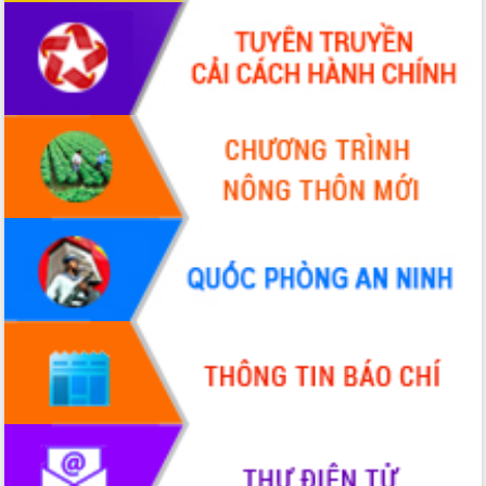
Ngày hội bầu cử đại biểu Quốc hội
khóa XVI và HĐND các cấp nhiệm kỳ
2026-2031
Đảm bảo cuộc bầu cử đại biểu Quốc
hội và đại biểu HĐND các cấp diễn ra
an toàn, hiệu quả, đúng quy định
Thủ tướng Chính phủ Phạm Minh Chính
kiểm tra, chỉ đạo hoàn thành các dự
án cao tốc và thăm khu tái định cư tại
Đắk Lắk
Sôi nổi Hội đua ngựa truyền thống Gò
Thì Thùng mừng Xuân Bính Ngọ 2026
Lãnh đạo tỉnh dâng hương tưởng niệm
tại Đập Đồng Cam đầu Xuân Bính Ngọ
Ngành nông nghiệp phấn đấu tăng
trưởng đạt 5,86% trong năm 2026
UBND tỉnh Đắk Lắk triển khai công tác
quốc phòng, quân sự địa phương năm
2026
Đắk Lắk tập trung toàn lực khắc phục
tồn tại IUU, sẵn sàng làm việc với