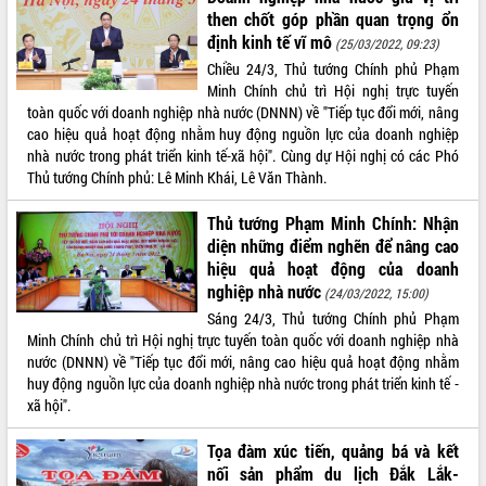
then chốt góp phần quan trọng ổn
VIDEO
định kinh tế vĩ mô
(25/03/2022, 09:23)
Chiều 24/3, Thủ tướng Chính phủ Phạm
Minh Chính chủ trì Hội nghị trực tuyến
toàn quốc với doanh nghiệp nhà nước (DNNN) về "Tiếp tục đổi mới, nâng
cao hiệu quả hoạt động nhằm huy động nguồn lực của doanh nghiệp
nhà nước trong phát triển kinh tế-xã hội". Cùng dự Hội nghị có các Phó
Thủ tướng Chính phủ: Lê Minh Khái, Lê Văn Thành.
Thủ tướng Phạm Minh Chính: Nhận
diện những điểm nghẽn để nâng cao
Lễ truy tặng danh hiệu “Bà Mẹ Việt
Nam Anh hùng” và trao Huân chương
hiệu quả hoạt động của doanh
Lao động
nghiệp nhà nước
(24/03/2022, 15:00)
UBND tỉnh Đắk Lắk triển khai nhiệm
Sáng 24/3, Thủ tướng Chính phủ Phạm
vụ 6 tháng cuối năm 2026
Minh Chính chủ trì Hội nghị trực tuyến toàn quốc với doanh nghiệp nhà
nước (DNNN) về "Tiếp tục đổi mới, nâng cao hiệu quả hoạt động nhằm
Kỳ họp thứ Hai, Hội đồng nhân dân
huy động nguồn lực của doanh nghiệp nhà nước trong phát triển kinh tế -
tỉnh khóa XI quyết nghị nhiều nội dung
xã hội".
quan trọng
ALBUM ẢNH
Bí thư Tỉnh ủy Lương Nguyễn Minh
Tọa đàm xúc tiến, quảng bá và kết
Triết thăm, tặng quà người có công với
nối sản phẩm du lịch Đắk Lắk-
cách mạng