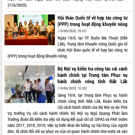
21/6/2020).
VIDEO
Hội thảo Quốc tế về hợp tác công tư
(PPP) trong hoạt động khuyến nông
(19/06/2020, 16:01)
Ngày 19/6, tại TP. Buôn Ma Thuột (Đắk
Lắk), Trung tâm Khuyến nông Quốc gia tổ
chức Hội thảo quốc tế về hợp tác công tư
(PPP) trong hoạt động khuyến nông.
Khám bệnh, cấp phát thuốc miễn phí
Bộ Nội vụ kiểm tra công tác cải cách
và tặng quà người dân xã Cư Pui
hành chính tại Trung tâm Phục vụ
hành chính công tỉnh Đắk Lắk
Hội nghị UBND tỉnh Đắk Lắk thường kỳ
tháng 7/2026
(19/06/2020, 15:35)
Sáng 19/6, tại Trung tâm Phục vụ hành
Lễ truy tặng danh hiệu “Bà Mẹ Việt
chính công tỉnh Đắk Lắk, Đoàn kiểm tra
Nam Anh hùng” và trao Huân chương
Cải cách hành chính của Bộ Nội vụ do Phó
Lao động
Vụ trưởng Vụ cải cách hành chính, Bộ Nội vụ Ngô Quang Phát làm
ALBUM ẢNH
UBND tỉnh Đắk Lắk triển khai nhiệm
Trưởng đoàn đã kiểm tra việc sử dụng kết quả chỉ số SIPAS và PAR Index
vụ 6 tháng cuối năm 2026
năm 2017, 2018, 2019; việc tự triển khai đo lường sự hài lòng của người
Kỳ họp thứ Hai, Hội đồng nhân dân
dân, tổ chức đối với sự phục vụ của cơ quan hành chính nhà nước và xác
tỉnh khóa XI quyết nghị nhiều nội dung