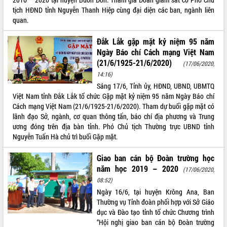
Xây dựng nông thôn mới: Nâng cao đời
tịch HĐND tỉnh Nguyễn Thanh Hiệp cùng đại diện các ban, ngành liên
sống người dân từ những mô hình thiết
quan.
thực
Quyết liệt tháo gỡ vướng mắc, đẩy
Đắk Lắk gặp mặt kỷ niệm 95 năm
nhanh tiến độ các dự án trọng điểm
Ngày Báo chí Cách mạng Việt Nam
trong Khu kinh tế Nam Phú Yên
(21/6/1925-21/6/2020)
(17/06/2020,
Hòn Yến phát triển du lịch gắn với bảo
14:16)
tồn biển
Sáng 17/6, Tỉnh ủy, HĐND, UBND, UBMTQ
Lấy ý kiến điều chỉnh Quy hoạch tỉnh
Việt Nam tỉnh Đắk Lắk tổ chức Gặp mặt kỷ niệm 95 năm Ngày Báo chí
Đắk Lắk thời kỳ 2021-2030, tầm nhìn
Cách mạng Việt Nam (21/6/1925-21/6/2020). Tham dự buổi gặp mặt có
đến năm 2050
lãnh đạo Sở, ngành, cơ quan thông tấn, báo chí địa phương và Trung
Phát động chiến dịch 30 ngày đêm
ương đóng trên địa bàn tỉnh. Phó Chủ tịch Thường trực UBND tỉnh
giải phóng mặt bằng Tuyến đường bộ
Nguyễn Tuấn Hà chủ trì buổi Gặp mặt.
ven biển
Giao ban cán bộ Đoàn trường học
Đắk Lắk nỗ lực thúc đẩy tăng trưởng
kinh tế từ 10% trở lên trong Quý
năm học 2019 – 2020
(17/06/2020,
II/2026
08:52)
Đắk Lắk ký kết thỏa thuận hợp tác về
Ngày 16/6, tại huyện Krông Ana, Ban
chuyển đổi số giai đoạn 2026 – 2030
Thường vụ Tỉnh đoàn phối hợp với Sở Giáo
với Tập đoàn Bưu chính Viễn thông
dục và Đào tạo tỉnh tổ chức Chương trình
Việt Nam
“Hội nghị giao ban cán bộ Đoàn trường