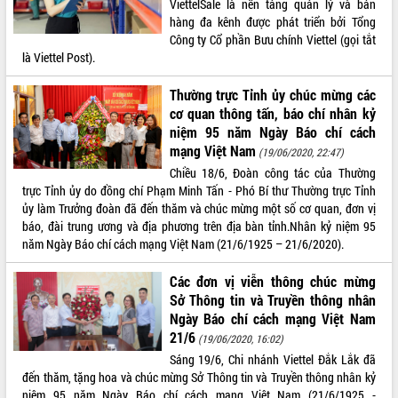
ViettelSale là nền tảng quản lý và bán
hàng đa kênh được phát triển bởi Tổng
ĐIỂM TIN VĂN BẢN
Công ty Cổ phần Bưu chính Viettel (gọi tắt
là Viettel Post).
QUY HOẠCH - KẾ HOẠCH
Thường trực Tỉnh ủy chúc mừng các
cơ quan thông tấn, báo chí nhân kỷ
niệm 95 năm Ngày Báo chí cách
mạng Việt Nam
(19/06/2020, 22:47)
Chiều 18/6, Đoàn công tác của Thường
trực Tỉnh ủy do đồng chí Phạm Minh Tấn - Phó Bí thư Thường trực Tỉnh
ủy làm Trưởng đoàn đã đến thăm và chúc mừng một số cơ quan, đơn vị
báo, đài trung ương và địa phương trên địa bàn tỉnh.Nhân kỷ niệm 95
năm Ngày Báo chí cách mạng Việt Nam (21/6/1925 – 21/6/2020).
Các đơn vị viễn thông chúc mừng
Sở Thông tin và Truyền thông nhân
Ngày Báo chí cách mạng Việt Nam
21/6
(19/06/2020, 16:02)
Sáng 19/6, Chi nhánh Viettel Đắk Lắk đã
đến thăm, tặng hoa và chúc mừng Sở Thông tin và Truyền thông nhân kỷ
niệm 95 năm Ngày Báo chí cách mạng Việt Nam (21/6/1925 -