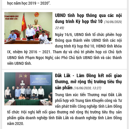
học năm học 2019 – 2020”.
Thứ trưởng Bộ Y tế làm việc với tỉnh
Đắk Lắk về phát triển nhân lực y tế
UBND tỉnh họp thông qua các nội
cho trạm y tế cấp xã
dung trình Kỳ họp thứ 10
(16/06/2020,
Du lịch Đắk Lắk nâng tầm trải nghiệm
22:49)
du khách thông qua Hệ thống cơ sở dữ
liệu và Bản đồ số
Ngày 16/6, UBND tỉnh tổ chức phiên họp
thông qua thành viên UBND tỉnh các nội
Tập huấn ứng dụng trí tuệ nhân tạo (AI)
dung trình Kỳ họp thứ 10, HĐND tỉnh khóa
trong thương mại điện tử năm 2026
IX, nhiệm kỳ 2016 – 2021. Tham dự và chủ trì phiên họp có Chủ tịch
Đoàn đại biểu Quốc hội tỉnh Đắk Lắk
UBND tỉnh Phạm Ngọc Nghị; các Phó Chủ tịch UBND tỉnh và các thành
trao đổi thông tin trước Kỳ họp thứ
viên UBND tỉnh.
nhất, Quốc hội khóa XVI
Quyết liệt cải cách hành chính, khơi
Đắk Lắk - Lâm Đồng kết nối giao
thông nguồn lực phát triển
thương, mở rộng thị trường tiêu thụ
Nâng cao hiệu lực, hiệu quả HĐND
sản phẩm
(16/06/2020, 13:27)
tỉnh thông qua hiện đại hóa hành chính
Trung tâm xúc tiến Thương mại Đắk Lắk
Xã Ea Phê gắn cải cách hành chính với
phối hợp với Trung tâm Khuyến công và Tư
chuyển đổi số
vấn phát triển Công nghiệp tỉnh Lâm Đồng
Phó Chủ tịch Thường trực UBND tỉnh
tổ chức Hội nghị kết nối giao thương mở rộng thị trường tiêu thụ sản
Hồ Thị Nguyên Thảo làm việc tại Trung
phẩm giữa doanh nghiệp tỉnh Đắk Lắk và doanh nghiệp tỉnh Lâm Đồng
tâm Phục vụ hành chính công xã Ea
năm 2020.
Phê