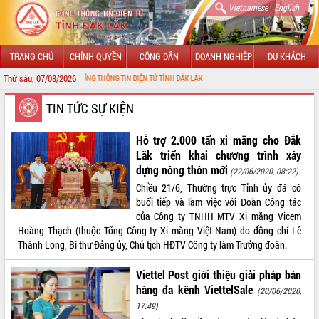
|
Vietnamese
English
TRANG CHỦ
CHÍNH QUYỀN
CÔNG DÂN
DOANH NGHIỆP
DU KHÁCH
Thứ sáu, 07/08/2026
ĐẾN VỚI CỔNG THÔNG TIN ĐIỆN TỬ TỈNH ĐẮK LẮK
GIỚI THIỆU
TIN TỨC SỰ KIỆN
LÃNH ĐẠO UBND TỈNH
Hỗ trợ 2.000 tấn xi măng cho Đắk
Lắk triển khai chương trình xây
TIN TỨC SỰ KIỆN
dựng nông thôn mới
(22/06/2020, 08:22)
Chiều 21/6, Thường trực Tỉnh ủy đã có
SỞ, BAN, NGÀNH
buổi tiếp và làm việc với Đoàn Công tác
của Công ty TNHH MTV Xi măng Vicem
UBND CÁC XÃ, PHƯỜNG
Hoàng Thạch (thuộc Tổng Công ty Xi măng Việt Nam) do đồng chí Lê
Thành Long, Bí thư Đảng ủy, Chủ tịch HĐTV Công ty làm Trưởng đoàn.
THÔNG TIN CHỈ ĐẠO ĐIỀU HÀNH
Viettel Post giới thiệu giải pháp bán
HỆ THỐNG VĂN BẢN
hàng đa kênh ViettelSale
(20/06/2020,
17:49)
VĂN BẢN HĐND TỈNH