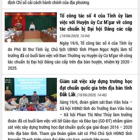
định Chỉ số cải cách hành chính của địa phương.
quan trọng
Bí thư Tỉnh ủy Lương Nguyễn Minh
Tổ công tác số 4 của Tỉnh ủy làm
Triết thăm, tặng quà người có công với
việc với Huyện ủy Cư M’gar về công
cách mạng
tác chuẩn bị Đại hội Đảng các cấp
Rà soát, hoàn thiện hệ thống thiết chế
(19/06/2020, 15:04)
văn hóa, thể thao đáp ứng yêu cầu
LIÊN KẾT WEB
Ngày 19/6, Tổ công tác số 4 của Tỉnh ủy
phát triển mới
do Phó Bí thư Tỉnh ủy, Chủ tịch UBND tỉnh Phạm Ngọc Nghị làm tổ
Thường trực HĐND tỉnh Đắk Lắk gặp
trưởng đã có buổi làm việc với Ban Thường vụ Huyện ủy Cư M’gar về công
mặt Đoàn chuyên gia y tế TP. Hồ Chí
tác chuẩn bị Đại hội Đảng các cấp trên địa bàn huyện, nhiệm kỳ 2020 -
Minh
2025.
THỐNG KÊ TRUY CẬP
Lễ truy điệu và an táng hài cốt liệt sĩ
tại Nghĩa trang Liệt sĩ xã Sơn Hòa
Giám sát việc xây dựng trường học
Hôm nay:
30132
đạt chuẩn quốc gia trên địa bàn tỉnh
Bàn giải pháp tháo gỡ khó khăn trong
Tất cả:
66042872
Đắk Lắk
xuất khẩu sầu riêng và triển khai quy
(19/06/2020, 14:46)
định EUDR
Sáng 19/6, đoàn giám sát Ban Văn hóa –
Xã hội HĐND tỉnh do Trưởng Ban Văn hóa
Thứ trưởng Bộ Nông nghiệp và Môi
– Xã hội Phan Thị Như Thủy làm trưởng
trường Nguyễn Hoàng Hiệp khảo sát
đoàn đã có buổi làm việc với Sở Giáo dục và Đào tạo (GD-ĐT) nhằm giám
vùng trồng và doanh nghiệp đóng gói
sát việc xây dựng trường học đạt chuẩn quốc gia giai đoạn 2016 – 2020
sầu riêng tại Đắk Lắk
trên địa bàn tỉnh. Tham gia Đoàn giám sát có Phó Chủ tịch HĐND tỉnh
Trình diễn nghệ thuật chế biến các
Nguyễn Thanh Hiệp cùng đại diện các ban, ngành liên quan.