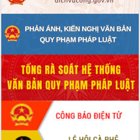
cấp xã
Đắk Lắk phát động hưởng ứng Ngày
Quyền của người tiêu dùng Việt Nam
2026
Đẩy mạnh cải cách hành chính, quyết
tâm đạt được mục tiêu tăng trưởng
hai con số trong năm 2026
Tổ chức trang trọng Lễ hội Đền thờ
Lương Văn Chánh năm 2026
Phó Bí thư Tỉnh ủy Đắk Lắk Đỗ Hữu
Huy giữ chức Bí thư Đảng ủy Ủy Ban
Nhân dân tỉnh
Bệnh án điện tử thúc đẩy chuyển đổi
số y tế tại Đắk Lắk
Chuyển đổi số thư viện: Mở rộng
không gian tri thức trong thời đại số
Đánh giá, rút kinh nghiệm công tác tổ
chức diễn tập trước ngày bầu cử
Chương trình “Gặp gỡ hữu nghị –
Friendship Meeting New Year 2026”