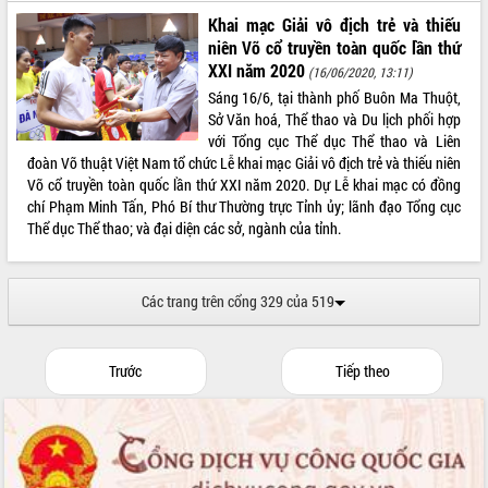
Khai mạc Giải vô địch trẻ và thiếu
Xây dựng nền hành chính số đồng
niên Võ cổ truyền toàn quốc lần thứ
hành cùng nông dân dân, doanh nghiệp
XXI năm 2020
(16/06/2020, 13:11)
Giai đoạn 2026-2030, Đắk Lắk phấn
Sáng 16/6, tại thành phố Buôn Ma Thuột,
đấu có 77% xã đạt chuẩn nông thôn
Sở Văn hoá, Thể thao và Du lịch phối hợp
mới
với Tổng cục Thể dục Thể thao và Liên
Chuyển đổi số 'mở đường' cho nông
đoàn Võ thuật Việt Nam tổ chức Lễ khai mạc Giải vô địch trẻ và thiếu niên
nghiệp Đắk Lắk tăng trưởng bứt phá
Võ cổ truyền toàn quốc lần thứ XXI năm 2020. Dự Lễ khai mạc có đồng
Triển khai đồng bộ đo đạc, lập hồ sơ
chí Phạm Minh Tấn, Phó Bí thư Thường trực Tỉnh ủy; lãnh đạo Tổng cục
địa chính, hoàn thiện cơ sở dữ liệu đất
Thể dục Thể thao; và đại diện các sở, ngành của tỉnh.
đai
Ứng dụng sinh trắc học - Bước tiến
trong hành trình chuyển đổi số tại Đắk
Các trang trên cổng 329 của 519
Lắk
Đắk Lắk nâng cao hiệu quả công tác
Đảng từ Sổ tay đảng viên điện tử
Trước
Tiếp theo
Đắk Lắk đẩy mạnh nuôi biển công
nghệ, hướng tới phát triển thủy sản
bền vững
Tập huấn nâng cao năng lực triển khai
chuyển đổi số cho cán bộ, công chức