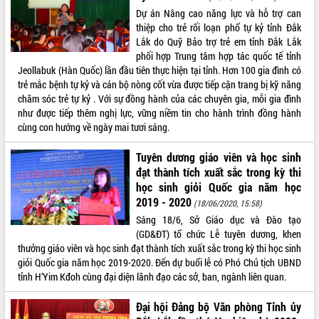
Quy hoạch và Xúc tiến đầu tư tỉnh Đắk
Dự án Nâng cao năng lực và hỗ trợ can
Lắk
thiệp cho trẻ rối loạn phổ tự kỷ tỉnh Đắk
Khơi thông điểm nghẽn, đẩy nhanh
Lắk do Quỹ Bảo trợ trẻ em tỉnh Đắk Lắk
giải ngân vốn khắc phục thiên tai
phối hợp Trung tâm hợp tác quốc tế tỉnh
HĐND tỉnh thông qua điều chỉnh Quy
Jeollabuk (Hàn Quốc) lần đầu tiên thực hiện tại tỉnh. Hơn 100 gia đình có
hoạch tỉnh thời kỳ 2021-2030
trẻ mắc bệnh tự kỷ và cán bộ nòng cốt vừa được tiếp cận trang bị kỹ năng
Hội thảo góp ý hồ sơ điều chỉnh quy
chăm sóc trẻ tự kỷ . Với sự đồng hành của các chuyên gia, mỗi gia đình
hoạch tỉnh Đắk Lắk thời kỳ 2021-2030,
như được tiếp thêm nghị lực, vững niềm tin cho hành trình đồng hành
tầm nhìn đến năm 2050
cùng con hướng về ngày mai tươi sáng.
Nâng cao hiệu quả hoạt động của các
Tuyên dương giáo viên và học sinh
doanh nghiệp nhà nước
đạt thành tích xuất sắc trong kỳ thi
Hội nghị triển khai kết nối mạng
học sinh giỏi Quốc gia năm học
truyền số liệu chuyên dùng phục vụ cơ
2019 - 2020
(18/06/2020, 15:58)
quan Đảng, Nhà nước
Sáng 18/6, Sở Giáo dục và Đào tạo
Lễ phát động chuỗi hoạt động chung
(GD&ĐT) tổ chức Lễ tuyên dương, khen
tay làm sạch môi trường
thưởng giáo viên và học sinh đạt thành tích xuất sắc trong kỳ thi học sinh
Xã Ea Kar bước chuyển mình trong
giỏi Quốc gia năm học 2019-2020. Đến dự buổi lễ có Phó Chủ tịch UBND
công tác cải cách hành chính mô hình
tỉnh H’Yim Kđoh cùng đại diện lãnh đạo các sở, ban, ngành liên quan.
mới
UBND tỉnh họp báo định kỳ tháng 4
Đại hội Đảng bộ Văn phòng Tỉnh ủy
năm 2026