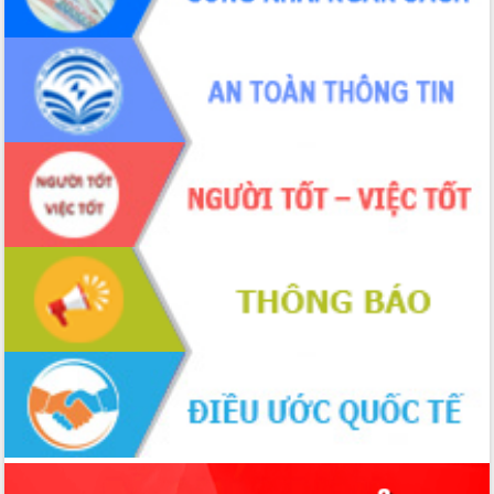
tác bầu cử tỉnh Đắk Lắk
Hội nghị Báo cáo viên Trung ương
tháng 01/2026
Phó Thủ tướng Hồ Quốc Dũng đánh giá
cao kết quả Chiến dịch Quang Trung
tại Đắk Lắk
Hội nghị Ban Chấp hành Đảng bộ tỉnh
Đắk Lắk lần thứ 2 (mở rộng)
Tập trung giải phóng mặt bằng, đẩy
nhanh tiến độ Tuyến đường bộ ven
biển
Gỡ khó, khởi công xây dựng, sửa chữa
toàn bộ nhà ở cho hộ dân đúng tiến độ
đề ra
UBND tỉnh Đắk Lắk tổng kết công tác
quốc phòng, quân sự địa phương năm
2025
Tập trung triển khai quyết liệt, đồng bộ
các giải pháp nhằm thực hiện hiệu quả
các nhiệm vụ đề ra năm 2025
Phát huy vai trò của người có uy tín