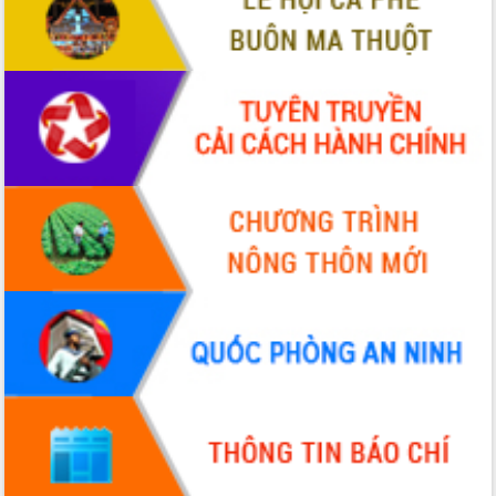
Bầu cử Quốc hội và HĐND: Cử tri Đắk
Lắk gửi gắm niềm tin, kỳ vọng vào lá
phiếu
Đắk Lắk sẵn sàng các điều kiện cho
Ngày hội bầu cử đại biểu Quốc hội
khóa XVI và HĐND các cấp nhiệm kỳ
2026-2031
Đảm bảo cuộc bầu cử đại biểu Quốc
hội và đại biểu HĐND các cấp diễn ra
an toàn, hiệu quả, đúng quy định
Thủ tướng Chính phủ Phạm Minh Chính
kiểm tra, chỉ đạo hoàn thành các dự
án cao tốc và thăm khu tái định cư tại
Đắk Lắk
Sôi nổi Hội đua ngựa truyền thống Gò
Thì Thùng mừng Xuân Bính Ngọ 2026
Lãnh đạo tỉnh dâng hương tưởng niệm
tại Đập Đồng Cam đầu Xuân Bính Ngọ
Ngành nông nghiệp phấn đấu tăng
trưởng đạt 5,86% trong năm 2026
UBND tỉnh Đắk Lắk triển khai công tác