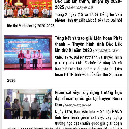
Đắk Lắk lần thứ V, nhiệm kỳ 2020-
Hội thảo khoa học “Giải pháp thúc đẩy
2025
(18/06/2020, 08:03)
phát triển nền kinh tế xanh tại tỉnh
Trong 2 ngày (16 và 17/6), Đảng bộ Văn
Đắk Lắk”
phòng Tỉnh ủy Đắk Lắk đã tổ chức Đại hội
Tăng cường giám sát, đôn đốc thực
lần thứ V, nhiệm kỳ 2020-2025.
hiện nhiệm vụ quản lý tài sản công
hàng tuần
Tổng kết và trao giải Liên hoan Phát
Tháo gỡ những vướng mắc, đẩy mạnh
thanh – Truyền hình tỉnh Đắk Lắk
công tác cải cách thủ tục hành chính
lần thứ XI năm 2020
(18/06/2020, 08:00)
tại Trung tâm Phục vụ hành chính
Chiều 17/6, Đài Phát thanh và Truyền hình
công tỉnh
(PT-TH) Đắk Lắk tổ chức Lễ tổng kết và
Đắk Lắk: Tôn vinh 46 giải pháp tại Hội
trao giải các tác phẩm xuất sắc tại Liên
thi Sáng tạo Kỹ thuật 2024 - 2025
hoan PT-TH tỉnh Đắk Lắk lần thứ XI, năm
2020.
Đắk Lắk rà soát, điều chỉnh Đề án 190
về phát triển nuôi trồng thủy sản
Giám sát việc xây dựng trường học
Phó Chủ tịch UBND tỉnh Đắk Lắk
đạt chuẩn quốc gia tại huyện Buôn
Trương Công Thái kiểm tra thực địa
Đôn
Dự án cao tốc Khánh Hòa - Buôn Ma
(18/06/2020, 07:06)
Thuột
Ngày 17/6, Ban Văn hóa – Xã hội HĐND
tỉnh tiến hành giám sát việc xây dựng
Định vị cà phê Việt Nam như một “di
trường học đạt chuẩn quốc gia giai đoạn
sản sống” trong dòng chảy toàn cầu
2016 – 2020 tại huyện Buôn Đôn. Tham gia Đoàn giám sát có Phó Chủ