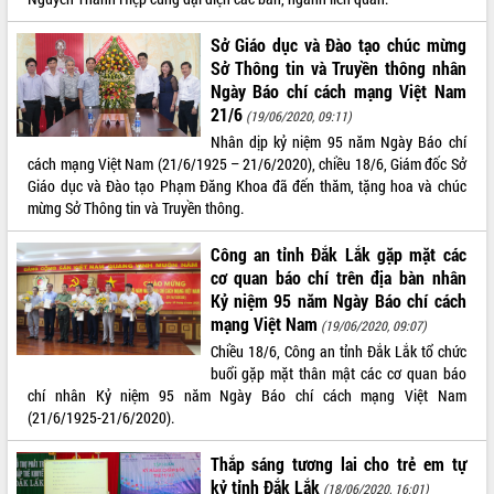
món ăn từ sầu riêng
Đắk Lắk công bố Quy hoạch và xúc
Sở Giáo dục và Đào tạo chúc mừng
tiến đầu tư tỉnh
Sở Thông tin và Truyền thông nhân
Ngành cá ngừ Đắk Lắk chủ động thích
Ngày Báo chí cách mạng Việt Nam
ứng để giữ vững thị trường xuất khẩu
21/6
(19/06/2020, 09:11)
Diễn đàn Kinh tế tư nhân Việt Nam đột
Nhân dịp kỷ niệm 95 năm Ngày Báo chí
phá cơ chế - Hợp tác công tư
cách mạng Việt Nam (21/6/1925 – 21/6/2020), chiều 18/6, Giám đốc Sở
Đề án 06 tạo bước ngoặt đột phá trong
Giáo dục và Đào tạo Phạm Đăng Khoa đã đến thăm, tặng hoa và chúc
cải cách hành chính tỉnh Đắk Lắk
mừng Sở Thông tin và Truyền thông.
Kết nối tour, đẩy mạnh chuyển đổi số
Công an tỉnh Đắk Lắk gặp mặt các
để phát triển du lịch Đắk Lắk
cơ quan báo chí trên địa bàn nhân
Khởi động Dự án Đầu tư xây dựng hạ
Kỷ niệm 95 năm Ngày Báo chí cách
tầng kỹ thuật Cụm công nghiệp Tân
mạng Việt Nam
Tiến
(19/06/2020, 09:07)
Chiều 18/6, Công an tỉnh Đắk Lắk tổ chức
Gặp mặt các cơ quan báo chí nhân Kỷ
buổi gặp mặt thân mật các cơ quan báo
niệm 101 năm Ngày Báo chí Cách
chí nhân Kỷ niệm 95 năm Ngày Báo chí cách mạng Việt Nam
mạng Việt Nam
(21/6/1925-21/6/2020).
Đắk Lắk sơ kết 4 năm triển khai thực
hiện Đề án 06 của Chính phủ
Thắp sáng tương lai cho trẻ em tự
Họp báo thông tin về Hội nghị Công bố
kỷ tỉnh Đắk Lắk
(18/06/2020, 16:01)