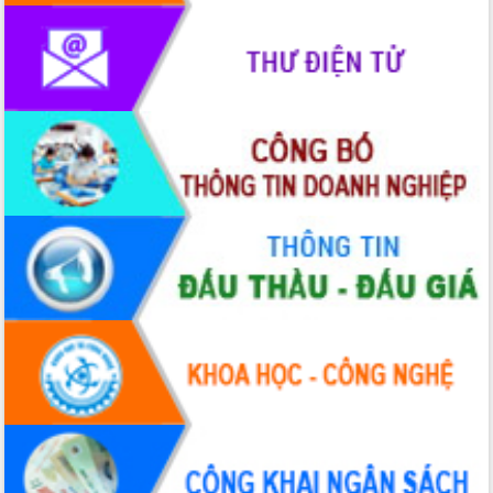
quốc phòng, quân sự địa phương năm
2026
Đắk Lắk tập trung toàn lực khắc phục
tồn tại IUU, sẵn sàng làm việc với
Đoàn thanh tra EC
Chủ tịch UBND tỉnh Tạ Anh Tuấn thăm,
chúc mừng các bệnh viện nhân Ngày
Thầy thuốc Việt Nam
Rộn ràng lễ hội truyền thống Sông
nước Đà Nông lần thứ I năm 2026
Kỳ họp Chuyên đề lần thứ Năm, HĐND
tỉnh Đắk Lắk thông qua các nghị quyết
quan trọng
Thống nhất danh sách giới thiệu ứng
cử đại biểu Quốc hội khoá XVI và đại
biểu HĐND tỉnh Đắk Lắk, nhiệm kỳ
2026-2031
Phát động hai phong trào thi đua quan
trọng trong kỷ nguyên mới
Hội nghị lần thứ tư Ban Chỉ đạo công