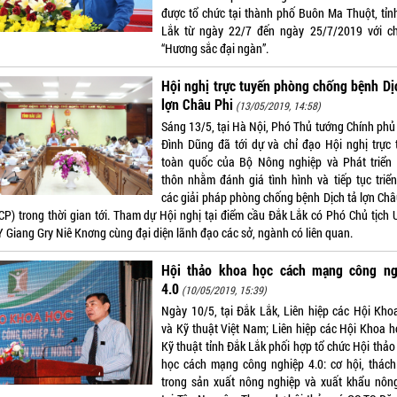
được tổ chức tại thành phố Buôn Ma Thuột, tỉn
Lắk từ ngày 22/7 đến ngày 25/7/2019 với c
“Hương sắc đại ngàn”.
Hội nghị trực tuyến phòng chống bệnh Dị
lợn Châu Phi
(13/05/2019, 14:58)
Sáng 13/5, tại Hà Nội, Phó Thủ tướng Chính phủ 
Đình Dũng đã tới dự và chỉ đạo Hội nghị trực 
toàn quốc của Bộ Nông nghiệp và Phát triển
thôn nhằm đánh giá tình hình và tiếp tục triển
các giải pháp phòng chống bệnh Dịch tả lợn Châ
CP) trong thời gian tới. Tham dự Hội nghị tại điểm cầu Đắk Lắk có Phó Chủ tịch
Y Giang Gry Niê Knơng cùng đại diện lãnh đạo các sở, ngành có liên quan.
Hội thảo khoa học cách mạng công ng
4.0
(10/05/2019, 15:39)
Ngày 10/5, tại Đắk Lắk, Liên hiệp các Hội Kho
và Kỹ thuật Việt Nam; Liên hiệp các Hội Khoa h
Kỹ thuật tỉnh Đắk Lắk phối hợp tổ chức Hội thảo
học cách mạng công nghiệp 4.0: cơ hội, thách
trong sản xuất nông nghiệp và xuất khẩu nôn