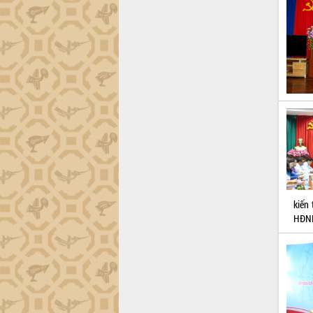
công tác cải cách hành chính mô hình
mới
UBND tỉnh họp báo định kỳ tháng 4
năm 2026
Hội thảo khoa học “Giải pháp thúc đẩy
phát triển nền kinh tế xanh tại tỉnh
Đắk Lắk”
Tăng cường giám sát, đôn đốc thực
hiện nhiệm vụ quản lý tài sản công
hàng tuần
Tháo gỡ những vướng mắc, đẩy mạnh
công tác cải cách thủ tục hành chính
tại Trung tâm Phục vụ hành chính
kiến 
công tỉnh
HĐND
Đắk Lắk: Tôn vinh 46 giải pháp tại Hội
thi Sáng tạo Kỹ thuật 2024 - 2025
Đắk Lắk rà soát, điều chỉnh Đề án 190
về phát triển nuôi trồng thủy sản
Phó Chủ tịch UBND tỉnh Đắk Lắk
Trương Công Thái kiểm tra thực địa