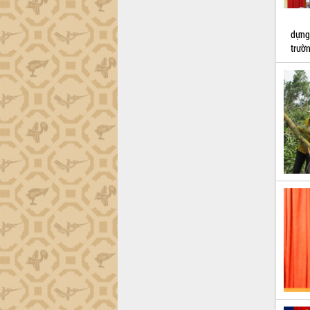
Đắk Lắk sơ kết 4 năm triển khai thực
hiện Đề án 06 của Chính phủ
dựng
Họp báo thông tin về Hội nghị Công bố
trườn
Quy hoạch và Xúc tiến đầu tư tỉnh Đắk
Lắk
Khơi thông điểm nghẽn, đẩy nhanh
giải ngân vốn khắc phục thiên tai
HĐND tỉnh thông qua điều chỉnh Quy
hoạch tỉnh thời kỳ 2021-2030
Hội thảo góp ý hồ sơ điều chỉnh quy
hoạch tỉnh Đắk Lắk thời kỳ 2021-2030,
tầm nhìn đến năm 2050
Nâng cao hiệu quả hoạt động của các
doanh nghiệp nhà nước
Hội nghị triển khai kết nối mạng
truyền số liệu chuyên dùng phục vụ cơ
quan Đảng, Nhà nước
Lễ phát động chuỗi hoạt động chung
tay làm sạch môi trường
Xã Ea Kar bước chuyển mình trong