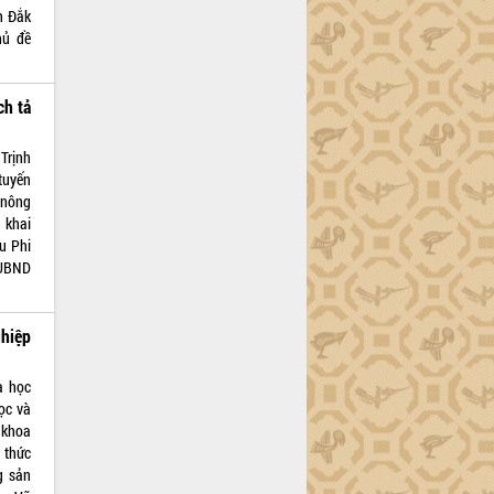
h Đắk
hủ đề
ch tả
Trịnh
tuyến
 nông
 khai
u Phi
 UBND
hiệp
a học
ọc và
 khoa
 thức
g sản