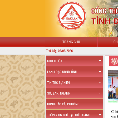
TRANG CHỦ
CH
Thứ bảy, 08/08/2026
CHÀO 
GIỚI THIỆU
LÃNH ĐẠO UBND TỈNH
TIN TỨC SỰ KIỆN
SỞ, BAN, NGÀNH
UBND CÁC XÃ, PHƯỜNG
Xã h
THÔNG TIN CHỈ ĐẠO ĐIỀU HÀNH
500 h