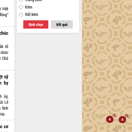
Kém
i Việt
Rất kém
đồng”
Bình chọn
Kết quả
 chúc
ắk tổ
 chúc
c Chủ
ệt sỹ
m hy
h ủy,
ức Lễ
n tình
hia.
c cơ