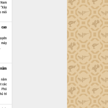
t Nam
n “Xây
p môi
 cao
nguyên
à máy
.
 năm
a năm
t các
– Phó
hủ trì