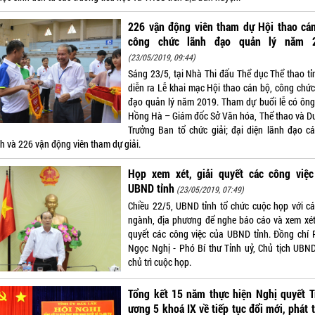
226 vận động viên tham dự Hội thao cán
công chức lãnh đạo quản lý năm 
(23/05/2019, 09:44)
Sáng 23/5, tại Nhà Thi đấu Thể dục Thể thao tỉ
diễn ra Lễ khai mạc Hội thao cán bộ, công chức
đạo quản lý năm 2019. Tham dự buổi lễ có ông
Hồng Hà – Giám đốc Sở Văn hóa, Thể thao và Du 
Trưởng Ban tổ chức giải; đại diện lãnh đạo cá
h và 226 vận động viên tham dự giải.
Họp xem xét, giải quyết các công việc
UBND tỉnh
(23/05/2019, 07:49)
Chiều 22/5, UBND tỉnh tổ chức cuộc họp với cá
ngành, địa phương để nghe báo cáo và xem xét,
quyết các công việc của UBND tỉnh. Đồng chí
Ngọc Nghị - Phó Bí thư Tỉnh uỷ, Chủ tịch UBND
chủ trì cuộc họp.
Tổng kết 15 năm thực hiện Nghị quyết T
ương 5 khoá IX về tiếp tục đổi mới, phát t