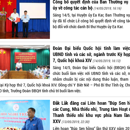
Công bố quyết định của Ban Thường vụ 
ủy về công tác cán bộ
(14/05/2019, 16:16)
Sáng 14/5, tại Huyện ủy Ea Kar, Ban Thường vụ
ủy đã tổ chức Lễ công bố quyết định về công tá
bộ đối với chức danh Bí thư Huyện ủy Ea Kar.
Đoàn Đại biểu Quốc hội tỉnh làm việc
UBND tỉnh và các sở, ngành trước Kỳ họ
7, Quốc hội khoá XIV
(14/05/2019, 16:13)
Sáng 14/5, Đoàn Đại biểu Quốc hội (ĐBQH) tỉ
chức buổi làm việc với UBND tỉnh và các sở, 
nhằm chuẩn bị các nội dung thảo luận, tham 
tại Kỳ họp thứ 7, Quốc hội khoá XIV. Đồng chí Y Biêr Niê – Phó Bí thư Tỉnh ủy, Ch
 tỉnh, Trưởng Đoàn ĐBQH tỉnh chủ trì buổi làm việc.
Đắk Lắk đăng cai Liên hoan “Búp Sen h
các Cung, Nhà thiếu nhi, Trung tâm Hoạt
Thanh thiếu nhi khu vực phía Nam lần
XXV
(13/05/2019, 22:30)
Liên hoan “Búp Sen hồng” lần thứ XXV năm 20