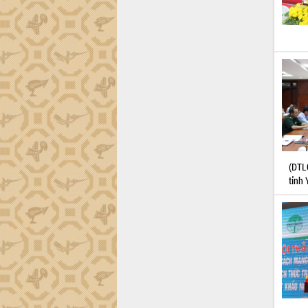
Dự án cao tốc Khánh Hòa - Buôn Ma
Thuột
Định vị cà phê Việt Nam như một “di
sản sống” trong dòng chảy toàn cầu
Xây dựng nông thôn mới: Nâng cao đời
sống người dân từ những mô hình thiết
thực
Quyết liệt tháo gỡ vướng mắc, đẩy
nhanh tiến độ các dự án trọng điểm
trong Khu kinh tế Nam Phú Yên
Hòn Yến phát triển du lịch gắn với bảo
tồn biển
(DTL
tỉnh 
Lấy ý kiến điều chỉnh Quy hoạch tỉnh
Đắk Lắk thời kỳ 2021-2030, tầm nhìn
đến năm 2050
Phát động chiến dịch 30 ngày đêm
giải phóng mặt bằng Tuyến đường bộ
ven biển
Đắk Lắk nỗ lực thúc đẩy tăng trưởng
kinh tế từ 10% trở lên trong Quý
II/2026