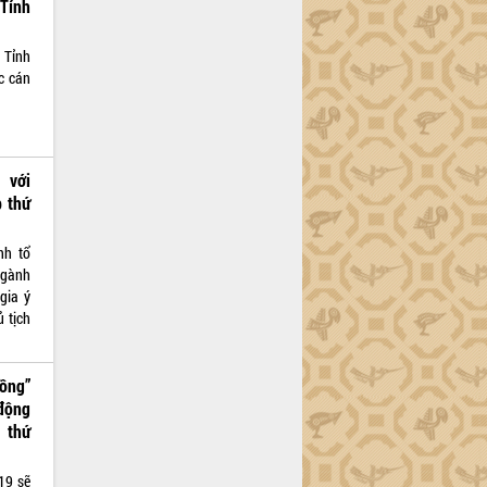
Tỉnh
 Tỉnh
c cán
 với
p thứ
nh tổ
ngành
gia ý
ủ tịch
ồng”
 động
 thứ
19 sẽ