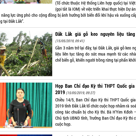
(Tổ chức thuộc Hệ thống Liên hợp quốc) tại Việ
(gọi tắt là IOM) về việc triển khai thực hiện Dự á
 năng lực ứng phó cho cộng đồng bị ảnh hưởng bởi biến đổi khí hậu và xuống cấ
g tại Đắk Lắk”.
Đắk Lắk giá gỗ keo nguyên liệu tăng
(15/05/2019, 09:41)
Gần 3 năm trở lại đây, tại Đắk Lắk, giá gỗ keo 
liệu liên tục tăng do sức mua mạnh từ các nh
chế biến gỗ, khiến người trồng rừng tại phấn khởi
Họp Ban Chỉ đạo Kỳ thi THPT Quốc gia
2019
(15/05/2019, 09:27)
Chiều 14/5, Ban Chỉ đạo Kỳ thi THPT Quốc gi
2019 tỉnh Đắk Lắk tổ chức cuộc họp nhằm rà soá
công tác chuẩn bị cho Kỳ thi. Bà H’Yim Kđoh 
Chủ tịch UBND tỉnh, Trưởng Ban Chỉ đạo Kỳ thi c
cuộc họp.