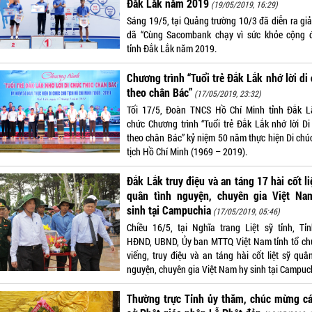
Đắk Lắk năm 2019
(19/05/2019, 16:29)
Sáng 19/5, tại Quảng trường 10/3 đã diễn ra giả
dã “Cùng Sacombank chạy vì sức khỏe cộng 
tỉnh Đắk Lắk năm 2019.
Chương trình “Tuổi trẻ Đắk Lắk nhớ lời di
theo chân Bác”
(17/05/2019, 23:32)
Tối 17/5, Đoàn TNCS Hồ Chí Minh tỉnh Đắk L
chức Chương trình “Tuổi trẻ Đắk Lắk nhớ lời Di
theo chân Bác” kỷ niệm 50 năm thực hiện Di chú
tịch Hồ Chí Minh (1969 – 2019).
Đắk Lắk truy điệu và an táng 17 hài cốt li
quân tình nguyện, chuyên gia Việt Na
sinh tại Campuchia
(17/05/2019, 05:46)
Chiều 16/5, tại Nghĩa trang Liệt sỹ tỉnh, Tỉn
HĐND, UBND, Ủy ban MTTQ Việt Nam tỉnh tổ ch
viếng, truy điệu và an táng hài cốt liệt sỹ quâ
nguyện, chuyên gia Việt Nam hy sinh tại Campuc
Thường trực Tỉnh ủy thăm, chúc mừng cá