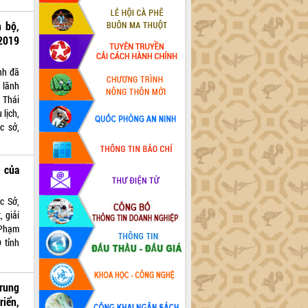
 bộ,
2019
nh đã
 lãnh
 Thái
lịch,
c sở,
 của
c Sở,
 giải
 Phạm
 tỉnh
rung
riển,