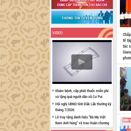
VIDEO
Chấp
tế t
tác 
Gian
phươ
Khám bệnh, cấp phát thuốc miễn phí
và tặng quà người dân xã Cư Pui
Hội nghị UBND tỉnh Đắk Lắk thường kỳ
tháng 7/2026
Lễ truy tặng danh hiệu “Bà Mẹ Việt
Nam Anh hùng” và trao Huân chương
Lao động