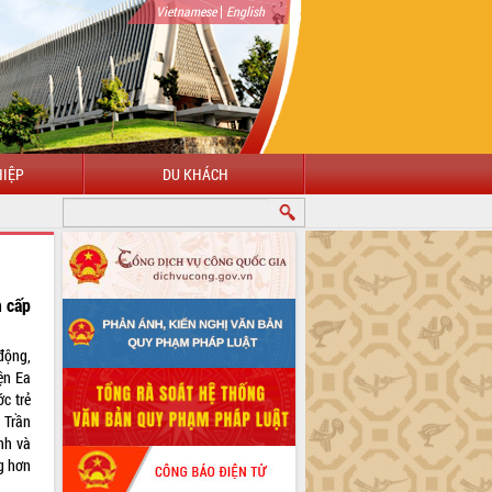
|
Vietnamese
English
IỆP
DU KHÁCH
m cấp
động,
ện Ea
c trẻ
 Trần
nh và
g hơn