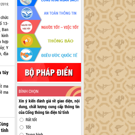
/2019,
 chức
ố 13-
, Ban
 kinh
h hợp
ủy; Y
, địa
a túy
ất ma
BÌNH CHỌN
về ma
Xin ý kiến đánh giá về giao diện, nội
dung, chất lượng cung cấp thông tin
của Cổng thông tin điện tử tỉnh
Rất tốt
“Cùng
Tốt
tỉnh
Trung bình