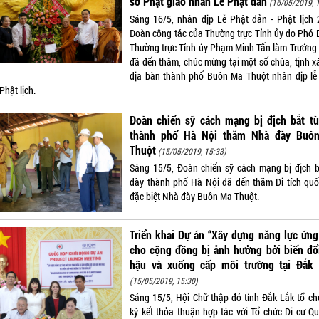
sở Phật giáo nhân Lễ Phật đản
(16/05/2019, 
Sáng 16/5, nhân dịp Lễ Phật đản - Phật lịch 
Đoàn công tác của Thường trực Tỉnh ủy do Phó B
Thường trực Tỉnh ủy Phạm Minh Tấn làm Trưởng
đã đến thăm, chúc mừng tại một số chùa, tịnh xá
địa bàn thành phố Buôn Ma Thuột nhân dịp lễ
Phật lịch.
Đoàn chiến sỹ cách mạng bị địch bắt tù
thành phố Hà Nội thăm Nhà đày Buô
Thuột
(15/05/2019, 15:33)
Sáng 15/5, Đoàn chiến sỹ cách mạng bị địch b
đày thành phố Hà Nội đã đến thăm Di tích quố
đặc biệt Nhà đày Buôn Ma Thuột.
Triển khai Dự án “Xây dựng năng lực ứn
cho cộng đồng bị ảnh hưởng bởi biến đổ
hậu và xuống cấp môi trường tại Đắk 
(15/05/2019, 15:30)
Sáng 15/5, Hội Chữ thập đỏ tỉnh Đắk Lắk tổ ch
ký kết thỏa thuận hợp tác với Tổ chức Di cư Qu