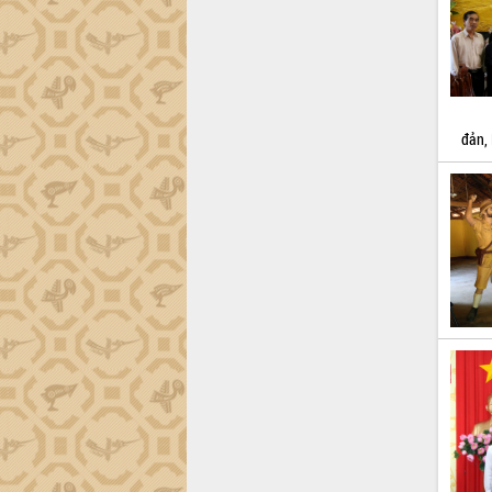
trường Nguyễn Hoàng Hiệp khảo sát
vùng trồng và doanh nghiệp đóng gói
sầu riêng tại Đắk Lắk
Trình diễn nghệ thuật chế biến các
món ăn từ sầu riêng
Đắk Lắk công bố Quy hoạch và xúc
đản, 
tiến đầu tư tỉnh
Ngành cá ngừ Đắk Lắk chủ động thích
ứng để giữ vững thị trường xuất khẩu
Diễn đàn Kinh tế tư nhân Việt Nam đột
phá cơ chế - Hợp tác công tư
Đề án 06 tạo bước ngoặt đột phá trong
cải cách hành chính tỉnh Đắk Lắk
Kết nối tour, đẩy mạnh chuyển đổi số
để phát triển du lịch Đắk Lắk
Khởi động Dự án Đầu tư xây dựng hạ
tầng kỹ thuật Cụm công nghiệp Tân
Tiến
Gặp mặt các cơ quan báo chí nhân Kỷ
niệm 101 năm Ngày Báo chí Cách
mạng Việt Nam