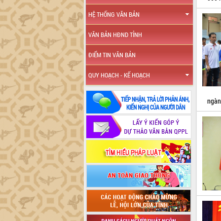
HỆ THỐNG VĂN BẢN
VĂN BẢN HĐND TỈNH
ĐIỂM TIN VĂN BẢN
QUY HOẠCH - KẾ HOẠCH
ngàn