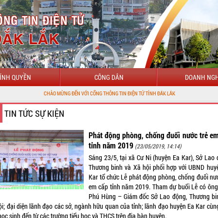
ÍNH QUYỀN
CÔNG DÂN
DOANH NGH
MỪNG ĐẾN VỚI CỔNG THÔNG TIN ĐIỆN TỬ TỈNH ĐẮK LẮK
TIN TỨC SỰ KIỆN
Phát động phòng, chống đuối nước trẻ e
tỉnh năm 2019
(23/05/2019, 14:14)
Sáng 23/5, tại xã Cư Ni (huyện Ea Kar), Sở Lao 
Thương binh và Xã hội phối hợp với UBND huy
Kar tổ chức Lễ phát động phòng, chống đuối nướ
em cấp tỉnh năm 2019. Tham dự buổi Lễ có ông
Phú Hùng – Giám đốc Sở Lao động, Thương bi
ội; đại diện lãnh đạo các sở, ngành hữu quan của tỉnh; lãnh đạo huyện Ea Kar cùn
ọc sinh đến từ các trường tiểu học và THCS trên địa bàn huyện.