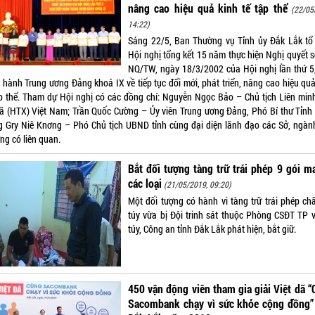
nâng cao hiệu quả kinh tế tập thể
(22/05
14:22)
Sáng 22/5, Ban Thường vụ Tỉnh ủy Đắk Lắk tổ
Hội nghị tổng kết 15 năm thực hiện Nghị quyết s
NQ/TW, ngày 18/3/2002 của Hội nghị lần thứ 5
 hành Trung ương Đảng khoá IX về tiếp tục đổi mới, phát triển, nâng cao hiệu quả
ập thể. Tham dự Hội nghị có các đồng chí: Nguyễn Ngọc Bảo – Chủ tịch Liên min
xã (HTX) Việt Nam; Trần Quốc Cường – Ủy viên Trung ương Đảng, Phó Bí thư Tỉnh 
g Gry Niê Knơng – Phó Chủ tịch UBND tỉnh cùng đại diện lãnh đạo các Sở, ngành
ng có liên quan.
Bắt đối tượng tàng trữ trái phép 9 gói m
các loại
(21/05/2019, 09:20)
Một đối tượng có hành vi tàng trữ trái phép ch
túy vừa bị Đội trinh sát thuộc Phòng CSĐT TP 
túy, Công an tỉnh Đắk Lắk phát hiện, bắt giữ.
450 vận động viên tham gia giải Việt dã 
Sacombank chạy vì sức khỏe cộng đồng” 