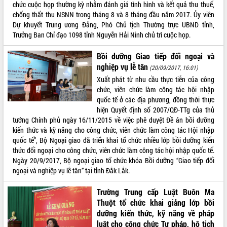
chức cuộc họp thường kỳ nhằm đánh giá tình hình và kết quả thu thuế,
chống thất thu NSNN trong tháng 8 và 8 tháng đầu năm 2017. Ủy viên
Dự khuyết Trung ương Đảng, Phó Chủ tịch Thường trực UBND tỉnh,
Trưởng Ban Chỉ đạo 1098 tỉnh Nguyễn Hải Ninh chủ trì cuộc họp.
Bồi dưỡng Giao tiếp đối ngoại và
nghiệp vụ lễ tân
(20/09/2017, 16:01)
Xuất phát từ nhu cầu thực tiễn của công
chức, viên chức làm công tác hội nhập
quốc tế ở các địa phương, đồng thời thực
hiện Quyết định số 2007/QĐ-TTg của thủ
tướng Chính phủ ngày 16/11/2015 về việc phê duyệt Đề án bồi dưỡng
kiến thức và kỹ năng cho công chức, viên chức làm công tác Hội nhập
quốc tế”, Bộ Ngoại giao đã triển khai tổ chức nhiều lớp bồi dưỡng kiến
thức đối ngoại cho công chức, viên chức làm công tác hội nhập quốc tế.
Ngày 20/9/2017, Bộ ngoại giao tổ chức khóa Bồi dưỡng “Giao tiếp đối
ngoại và nghiệp vụ lễ tân” tại tỉnh Đắk Lắk.
Trường Trung cấp Luật Buôn Ma
Thuột tổ chức khai giảng lớp bồi
dưỡng kiến thức, kỹ năng về pháp
luật cho công chức Tư pháp, hộ tịch