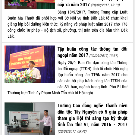
cấp xã năm 2017
(20/09/2017, 15:13)
Sáng 18/9/2017, Trường Trung cấp Luật
Buôn Ma Thuột đã phối hợp với Sở Nội vụ tỉnh Đắk Lắk tổ chức khai
giảng lớp bồi dưỡng kiến thức, kỹ năng về pháp luật năm 2017 cho 178
công chức Tư pháp - Hộ tịch xã, phường, thị trấn trên địa bàn tỉnh Đắk
Lắk.
Tập huấn công tác thông tin đối
ngoại năm 2017
(20/09/2017, 13:37)
Ngày 20/9, Ban Chỉ đạo công tác Thông
tin đối ngoại (TTĐN) tỉnh tổ chức Hội nghị
tập huấn công tác TTĐN năm 2017 cho
các cán bộ phụ trách công tác TTĐN của
các Sở, ban, ngành trong tỉnh. Phó Bí thư
Thường trực Tỉnh ủy Phạm Minh Tấn chủ trì Hội nghị.
Trường Cao đẳng nghề Thanh niên
dân tộc Tây Nguyên có 5 giải pháp
tham gia Hội thi sáng tạo kỹ thuật
tỉnh lần thứ VI, năm 2016 - 2017
(20/09/2017, 09:48)