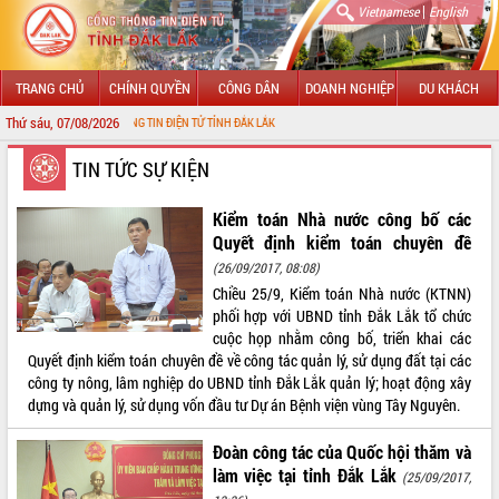
|
Vietnamese
English
TRANG CHỦ
CHÍNH QUYỀN
CÔNG DÂN
DOANH NGHIỆP
DU KHÁCH
Thứ sáu, 07/08/2026
 CỔNG THÔNG TIN ĐIỆN TỬ TỈNH ĐẮK LẮK
GIỚI THIỆU
TIN TỨC SỰ KIỆN
LÃNH ĐẠO UBND TỈNH
Kiểm toán Nhà nước công bố các
Quyết định kiểm toán chuyên đề
TIN TỨC SỰ KIỆN
(26/09/2017, 08:08)
Chiều 25/9, Kiểm toán Nhà nước (KTNN)
SỞ, BAN, NGÀNH
phối hợp với UBND tỉnh Đắk Lắk tổ chức
cuộc họp nhằm công bố, triển khai các
UBND CÁC XÃ, PHƯỜNG
Quyết định kiểm toán chuyên đề về công tác quản lý, sử dụng đất tại các
công ty nông, lâm nghiệp do UBND tỉnh Đắk Lắk quản lý; hoạt động xây
THÔNG TIN CHỈ ĐẠO ĐIỀU HÀNH
dựng và quản lý, sử dụng vốn đầu tư Dự án Bệnh viện vùng Tây Nguyên.
HỆ THỐNG VĂN BẢN
Đoàn công tác của Quốc hội thăm và
làm việc tại tỉnh Đắk Lắk
(25/09/2017,
VĂN BẢN HĐND TỈNH