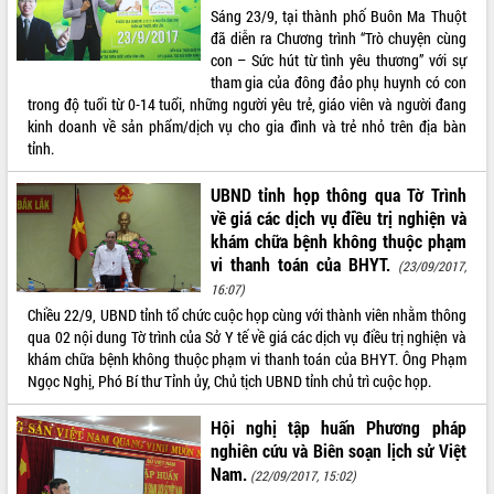
Sáng 23/9, tại thành phố Buôn Ma Thuột
VIDEO
đã diễn ra Chương trình “Trò chuyện cùng
con – Sức hút từ tình yêu thương” với sự
Không có file video nào để phát.
tham gia của đông đảo phụ huynh có con
trong độ tuổi từ 0 - 14 tuổi, những người yêu trẻ, giáo viên và người đang
ALBUM ẢNH
kinh doanh về sản phẩm/dịch vụ cho gia đình và trẻ nhỏ trên địa bàn
tỉnh.
UBND tỉnh họp thông qua Tờ Trình
về giá các dịch vụ điều trị nghiện và
khám chữa bệnh không thuộc phạm
vi thanh toán của BHYT.
(23/09/2017,
16:07)
Chiều 22/9, UBND tỉnh tổ chức cuộc họp cùng với thành viên nhằm thông
qua 02 nội dung Tờ trình của Sở Y tế về giá các dịch vụ điều trị nghiện và
LIÊN KẾT WEB
khám chữa bệnh không thuộc phạm vi thanh toán của BHYT. Ông Phạm
Ngọc Nghị, Phó Bí thư Tỉnh ủy, Chủ tịch UBND tỉnh chủ trì cuộc họp.
Hội nghị tập huấn Phương pháp
THỐNG KÊ TRUY CẬP
nghiên cứu và Biên soạn lịch sử Việt
Nam.
(22/09/2017, 15:02)
Hôm nay:
8414