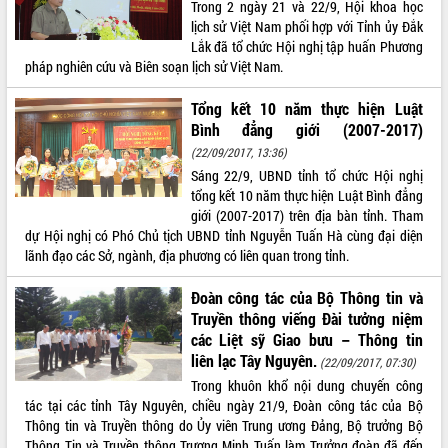
Trong 2 ngày 21 và 22/9, Hội khoa học
Tất cả:
66053737
lịch sử Việt Nam phối hợp với Tỉnh ủy Đắk
Lắk đã tổ chức Hội nghị tập huấn Phương
pháp nghiên cứu và Biên soạn lịch sử Việt Nam.
Tổng kết 10 năm thực hiện Luật
Bình đẳng giới (2007-2017)
(22/09/2017, 13:36)
Sáng 22/9, UBND tỉnh tổ chức Hội nghị
tổng kết 10 năm thực hiện Luật Bình đẳng
giới (2007-2017) trên địa bàn tỉnh. Tham
dự Hội nghị có Phó Chủ tịch UBND tỉnh Nguyễn Tuấn Hà cùng đại diện
lãnh đạo các Sở, ngành, địa phương có liên quan trong tỉnh.
Đoàn công tác của Bộ Thông tin và
Truyền thông viếng Đài tưởng niệm
các Liệt sỹ Giao bưu – Thông tin
liên lạc Tây Nguyên.
(22/09/2017, 07:30)
Trong khuôn khổ nội dung chuyến công
tác tại các tỉnh Tây Nguyên, chiều ngày 21/9, Đoàn công tác của Bộ
Thông tin và Truyền thông do Ủy viên Trung ương Đảng, Bộ trưởng Bộ
Thông Tin và Truyền thông Trương Minh Tuấn làm Trưởng đoàn đã đến