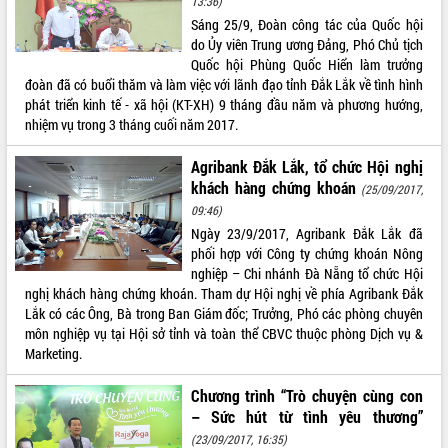
13:36)
Sáng 25/9, Đoàn công tác của Quốc hội
ĐIỂM TIN VĂN BẢN
do Ủy viên Trung ương Đảng, Phó Chủ tịch
Quốc hội Phùng Quốc Hiển làm trưởng
QUY HOẠCH - KẾ HOẠCH
đoàn đã có buổi thăm và làm việc với lãnh đạo tỉnh Đắk Lắk về tình hình
phát triển kinh tế - xã hội (KT-XH) 9 tháng đầu năm và phương hướng,
nhiệm vụ trong 3 tháng cuối năm 2017.
Agribank Đắk Lắk, tổ chức Hội nghị
khách hàng chứng khoán
(25/09/2017,
09:46)
Ngày 23/9/2017, Agribank Đắk Lắk đã
phối hợp với Công ty chứng khoán Nông
nghiệp – Chi nhánh Đà Nẵng tổ chức Hội
nghị khách hàng chứng khoán. Tham dự Hội nghị về phía Agribank Đắk
Lắk có các Ông, Bà trong Ban Giám đốc; Trưởng, Phó các phòng chuyên
môn nghiệp vụ tại Hội sở tỉnh và toàn thể CBVC thuộc phòng Dịch vụ &
Marketing.
Chương trình “Trò chuyện cùng con
– Sức hút từ tình yêu thương”
(23/09/2017, 16:35)