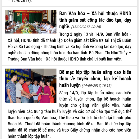
– 15/9/2017).
Ban Văn hóa – Xã hội thuộc HĐND
tỉnh giám sát công tác đào tạo, dạy
nghề.
(15/09/2017, 08:28)
Trong 2 ngày 13 và 14/9, Ban Văn hóa -
Xã hội, HĐND tỉnh đã thành lập Đoàn giám sát kiểm tra tại Thị xã Buôn
Hồ và Sở Lao động - Thương binh và Xã hội tỉnh về công tác đào tạo, dạy
nghề cho lao động nông thôn trên địa bàn tỉnh. Bà Phan Thị Như Thủy –
Trưởng Ban Văn hóa –Xã hội thuộc HĐND tỉnh chủ trì buổi làm việc.
Bế mạc lớp tập huấn nâng cao kiến
thức về tuyển chọn, lập kế hoạch
huấn luyện
(14/09/2017, 15:15)
Sáng 14/9, lớp tập huấn nâng cao kiến
thức về tuyển chọn, lập kế hoạch huấn
luyện cho giảng viên, giáo viên, huấn
luyện viên các trung tâm huấn luyện và các cơ sở đào tạo thể dục thể
thao toàn quốc Bộ Văn hóa, Thể thao và Du lịch tổ chức tại thành phố
Buôn Ma Thuột đã hoàn thành chương trình đề ra. Ban tổ chức lớp tập
huấn đã tổ chức lễ bế mạc và trao Giấy chứng nhận cho các học viên
hoàn thành lớp tập huấn.