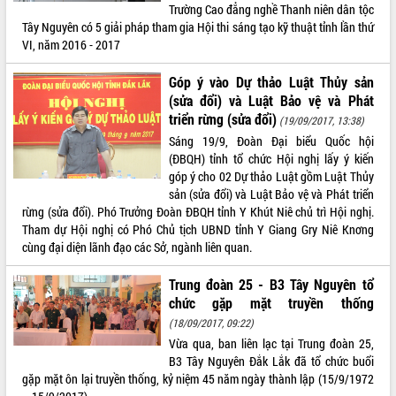
Trường Cao đẳng nghề Thanh niên dân tộc
Tây Nguyên có 5 giải pháp tham gia Hội thi sáng tạo kỹ thuật tỉnh lần thứ
VI, năm 2016 - 2017
Góp ý vào Dự thảo Luật Thủy sản
(sửa đổi) và Luật Bảo vệ và Phát
triển rừng (sửa đổi)
(19/09/2017, 13:38)
Sáng 19/9, Đoàn Đại biểu Quốc hội
(ĐBQH) tỉnh tổ chức Hội nghị lấy ý kiến
góp ý cho 02 Dự thảo Luật gồm Luật Thủy
sản (sửa đổi) và Luật Bảo vệ và Phát triển
rừng (sửa đổi). Phó Trưởng Đoàn ĐBQH tỉnh Y Khút Niê chủ trì Hội nghị.
Tham dự Hội nghị có Phó Chủ tịch UBND tỉnh Y Giang Gry Niê Knơng
cùng đại diện lãnh đạo các Sở, ngành liên quan.
Trung đoàn 25 - B3 Tây Nguyên tổ
chức gặp mặt truyền thống
(18/09/2017, 09:22)
Vừa qua, ban liên lạc tại Trung đoàn 25,
B3 Tây Nguyên Đắk Lắk đã tổ chức buổi
gặp mặt ôn lại truyền thống, kỷ niệm 45 năm ngày thành lập (15/9/1972