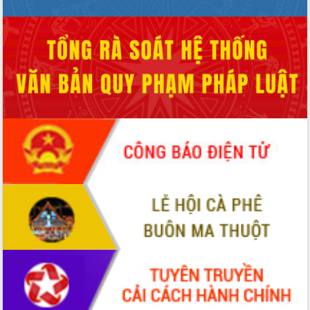
chúc mừng các bệnh viện nhân Ngày
Thầy thuốc Việt Nam
Rộn ràng lễ hội truyền thống Sông
nước Đà Nông lần thứ I năm 2026
Kỳ họp Chuyên đề lần thứ Năm, HĐND
tỉnh Đắk Lắk thông qua các nghị quyết
quan trọng
Thống nhất danh sách giới thiệu ứng
cử đại biểu Quốc hội khoá XVI và đại
biểu HĐND tỉnh Đắk Lắk, nhiệm kỳ
2026-2031
Phát động hai phong trào thi đua quan
trọng trong kỷ nguyên mới
Hội nghị lần thứ tư Ban Chỉ đạo công
tác bầu cử tỉnh Đắk Lắk
Hội nghị Báo cáo viên Trung ương
tháng 01/2026
Phó Thủ tướng Hồ Quốc Dũng đánh giá
cao kết quả Chiến dịch Quang Trung
tại Đắk Lắk