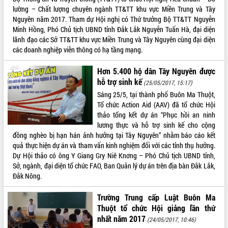
Chuyển đổi số 'mở đường' cho nông
lường – Chất lượng chuyên ngành TT&TT khu vực Miền Trung và Tây
nghiệp Đắk Lắk tăng trưởng bứt phá
Nguyên năm 2017. Tham dự Hội nghị có Thứ trưởng Bộ TT&TT Nguyễn
Triển khai đồng bộ đo đạc, lập hồ sơ
Minh Hồng, Phó Chủ tịch UBND tỉnh Đắk Lắk Nguyễn Tuấn Hà, đại diện
địa chính, hoàn thiện cơ sở dữ liệu đất
lãnh đạo các Sở TT&TT khu vực Miền Trung và Tây Nguyên cùng đại diện
đai
các doanh nghiệp viễn thông có hạ tầng mạng.
Ứng dụng sinh trắc học - Bước tiến
trong hành trình chuyển đổi số tại Đắk
Hơn 5.400 hộ dân Tây Nguyên được
Lắk
hỗ trợ sinh kế
(25/05/2017, 15:17)
Đắk Lắk nâng cao hiệu quả công tác
Sáng 25/5, tại thành phố Buôn Ma Thuột,
Đảng từ Sổ tay đảng viên điện tử
Tổ chức Action Aid (AAV) đã tổ chức Hội
Đắk Lắk đẩy mạnh nuôi biển công
thảo tổng kết dự án “Phục hồi an ninh
nghệ, hướng tới phát triển thủy sản
lương thực và hỗ trợ sinh kế cho cộng
bền vững
đồng nghèo bị hạn hán ảnh hưởng tại Tây Nguyên” nhằm báo cáo kết
quả thực hiện dự án và tham vấn kinh nghiệm đối với các tỉnh thụ hưởng.
Tập huấn nâng cao năng lực triển khai
Dự Hội thảo có ông Y Giang Gry Niê Knơng – Phó Chủ tịch UBND tỉnh,
chuyển đổi số cho cán bộ, công chức
Sở, ngành, đại diện tổ chức FAO, Ban Quản lý dự án trên địa bàn Đắk Lắk,
cấp xã
Đắk Nông.
Đắk Lắk phát động hưởng ứng Ngày
Quyền của người tiêu dùng Việt Nam
Trường Trung cấp Luật Buôn Ma
2026
Thuột tổ chức Hội giảng lần thứ
Đẩy mạnh cải cách hành chính, quyết
nhất năm 2017
(24/05/2017, 10:46)
tâm đạt được mục tiêu tăng trưởng