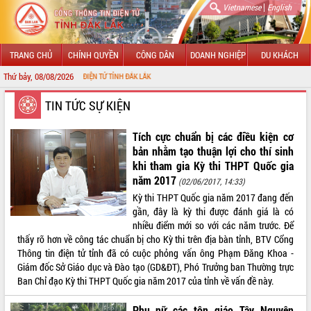
|
Vietnamese
English
TRANG CHỦ
CHÍNH QUYỀN
CÔNG DÂN
DOANH NGHIỆP
DU KHÁCH
Thứ bảy, 08/08/2026
HÔNG TIN ĐIỆN TỬ TỈNH ĐẮK LẮK
GIỚI THIỆU
TIN TỨC SỰ KIỆN
LÃNH ĐẠO UBND TỈNH
Tích cực chuẩn bị các điều kiện cơ
bản nhằm tạo thuận lợi cho thí sinh
TIN TỨC SỰ KIỆN
khi tham gia Kỳ thi THPT Quốc gia
năm 2017
(02/06/2017, 14:33)
SỞ, BAN, NGÀNH
Kỳ thi THPT Quốc gia năm 2017 đang đến
gần, đây là kỳ thi được đánh giá là có
UBND CÁC XÃ, PHƯỜNG
nhiều điểm mới so với các năm trước. Để
thấy rõ hơn về công tác chuẩn bị cho Kỳ thi trên địa bàn tỉnh, BTV Cổng
THÔNG TIN CHỈ ĐẠO ĐIỀU HÀNH
Thông tin điện tử tỉnh đã có cuộc phỏng vấn ông Phạm Đăng Khoa -
Giám đốc Sở Giáo dục và Đào tạo (GD&ĐT), Phó Trưởng ban Thường trực
HỆ THỐNG VĂN BẢN
Ban Chỉ đạo Kỳ thi THPT Quốc gia năm 2017 của tỉnh về vấn đề này.
VĂN BẢN HĐND TỈNH
Phụ nữ các tôn giáo Tây Nguyên