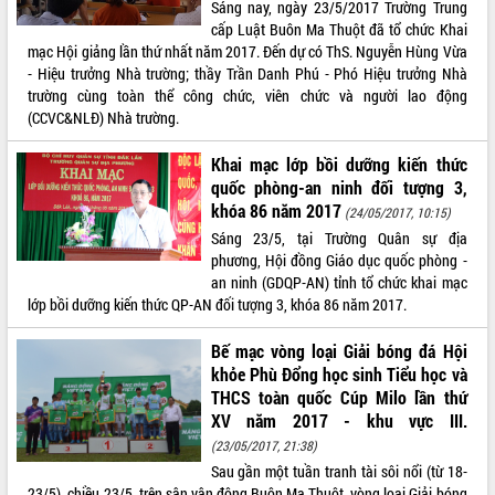
Sáng nay, ngày 23/5/2017 Trường Trung
hai con số trong năm 2026
cấp Luật Buôn Ma Thuột đã tổ chức Khai
Tổ chức trang trọng Lễ hội Đền thờ
mạc Hội giảng lần thứ nhất năm 2017. Đến dự có ThS. Nguyễn Hùng Vừa
Lương Văn Chánh năm 2026
- Hiệu trưởng Nhà trường; thầy Trần Danh Phú - Phó Hiệu trưởng Nhà
Phó Bí thư Tỉnh ủy Đắk Lắk Đỗ Hữu
trường cùng toàn thể công chức, viên chức và người lao động
Huy giữ chức Bí thư Đảng ủy Ủy Ban
(CCVC&NLĐ) Nhà trường.
Nhân dân tỉnh
Bệnh án điện tử thúc đẩy chuyển đổi
Khai mạc lớp bồi dưỡng kiến thức
số y tế tại Đắk Lắk
quốc phòng-an ninh đối tượng 3,
khóa 86 năm 2017
Chuyển đổi số thư viện: Mở rộng
(24/05/2017, 10:15)
không gian tri thức trong thời đại số
Sáng 23/5, tại Trường Quân sự địa
phương, Hội đồng Giáo dục quốc phòng -
Đánh giá, rút kinh nghiệm công tác tổ
an ninh (GDQP-AN) tỉnh tổ chức khai mạc
chức diễn tập trước ngày bầu cử
lớp bồi dưỡng kiến thức QP-AN đối tượng 3, khóa 86 năm 2017.
Chương trình “Gặp gỡ hữu nghị –
Friendship Meeting New Year 2026”
Bế mạc vòng loại Giải bóng đá Hội
Bầu cử Quốc hội và HĐND: Cử tri Đắk
khỏe Phù Đổng học sinh Tiểu học và
Lắk gửi gắm niềm tin, kỳ vọng vào lá
THCS toàn quốc Cúp Milo lần thứ
phiếu
XV năm 2017 - khu vực III.
Đắk Lắk sẵn sàng các điều kiện cho
(23/05/2017, 21:38)
Ngày hội bầu cử đại biểu Quốc hội
Sau gần một tuần tranh tài sôi nổi (từ 18-
khóa XVI và HĐND các cấp nhiệm kỳ
23/5), chiều 23/5, trên sân vận động Buôn Ma Thuột, vòng loại Giải bóng