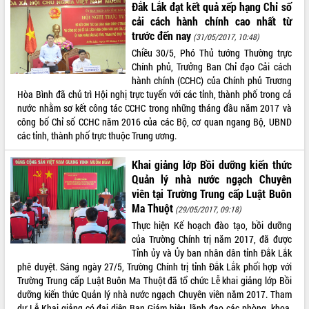
Đắk Lắk đạt kết quả xếp hạng Chỉ số
phá cơ chế - Hợp tác công tư
cải cách hành chính cao nhất từ
Đề án 06 tạo bước ngoặt đột phá trong
trước đến nay
(31/05/2017, 10:48)
cải cách hành chính tỉnh Đắk Lắk
Chiều 30/5, Phó Thủ tướng Thường trực
Kết nối tour, đẩy mạnh chuyển đổi số
Chính phủ, Trưởng Ban Chỉ đạo Cải cách
để phát triển du lịch Đắk Lắk
hành chính (CCHC) của Chính phủ Trương
Khởi động Dự án Đầu tư xây dựng hạ
Hòa Bình đã chủ trì Hội nghị trực tuyến với các tỉnh, thành phố trong cả
tầng kỹ thuật Cụm công nghiệp Tân
nước nhằm sơ kết công tác CCHC trong những tháng đầu năm 2017 và
Tiến
công bố Chỉ số CCHC năm 2016 của các Bộ, cơ quan ngang Bộ, UBND
Gặp mặt các cơ quan báo chí nhân Kỷ
các tỉnh, thành phố trực thuộc Trung ương.
niệm 101 năm Ngày Báo chí Cách
mạng Việt Nam
Khai giảng lớp Bồi dưỡng kiến thức
Đắk Lắk sơ kết 4 năm triển khai thực
Quản lý nhà nước ngạch Chuyên
hiện Đề án 06 của Chính phủ
viên tại Trường Trung cấp Luật Buôn
Họp báo thông tin về Hội nghị Công bố
Ma Thuột
(29/05/2017, 09:18)
Quy hoạch và Xúc tiến đầu tư tỉnh Đắk
Thực hiện Kế hoạch đào tạo, bồi dưỡng
Lắk
của Trường Chính trị năm 2017, đã được
Khơi thông điểm nghẽn, đẩy nhanh
Tỉnh ủy và Ủy ban nhân dân tỉnh Đắk Lắk
giải ngân vốn khắc phục thiên tai
phê duyệt. Sáng ngày 27/5, Trường Chính trị tỉnh Đắk Lắk phối hợp với
Trường Trung cấp Luật Buôn Ma Thuột đã tổ chức Lễ khai giảng lớp Bồi
HĐND tỉnh thông qua điều chỉnh Quy
dưỡng kiến thức Quản lý nhà nước ngạch Chuyên viên năm 2017. Tham
hoạch tỉnh thời kỳ 2021-2030
dự Lễ Khai giảng có đại diện Ban Giám hiệu, lãnh đạo các phòng, khoa,