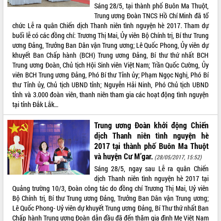
Sáng 28/5, tại thành phố Buôn Ma Thuột,
Tháo gỡ những vướng mắc, đẩy mạnh
Trung ương Đoàn TNCS Hồ Chí Minh đã tổ
công tác cải cách thủ tục hành chính
chức Lễ ra quân Chiến dịch Thanh niên tình nguyện hè 2017. Tham dự
tại Trung tâm Phục vụ hành chính
buổi lễ có các đồng chí: Trương Thị Mai, Ủy viên Bộ Chính trị, Bí thư Trung
công tỉnh
ương Đảng, Trưởng Ban Dân vận Trung ương; Lê Quốc Phong, Ủy viên dự
Đắk Lắk: Tôn vinh 46 giải pháp tại Hội
khuyết Ban Chấp hành (BCH) Trung ương Đảng, Bí thư thứ nhất BCH
thi Sáng tạo Kỹ thuật 2024 - 2025
Trung ương Đoàn, Chủ tịch Hội Sinh viên Việt Nam; Trần Quốc Cường, Ủy
Đắk Lắk rà soát, điều chỉnh Đề án 190
viên BCH Trung ương Đảng, Phó Bí thư Tỉnh ủy; Phạm Ngọc Nghị, Phó Bí
về phát triển nuôi trồng thủy sản
thư Tỉnh ủy, Chủ tịch UBND tỉnh; Nguyễn Hải Ninh, Phó Chủ tịch UBND
tỉnh và 3.000 đoàn viên, thanh niên tham gia các hoạt động tình nguyện
Phó Chủ tịch UBND tỉnh Đắk Lắk
tại tỉnh Đắk Lắk…
Trương Công Thái kiểm tra thực địa
Dự án cao tốc Khánh Hòa - Buôn Ma
Trung ương Đoàn khởi động Chiến
Thuột
dịch Thanh niên tình nguyện hè
Định vị cà phê Việt Nam như một “di
2017 tại thành phố Buôn Ma Thuột
sản sống” trong dòng chảy toàn cầu
và huyện Cư M’gar.
(28/05/2017, 15:52)
Xây dựng nông thôn mới: Nâng cao đời
Sáng 28/5, ngay sau Lễ ra quân Chiến
sống người dân từ những mô hình thiết
dịch Thanh niên tình nguyện hè 2017 tại
thực
Quảng trường 10/3, Đoàn công tác do đồng chí Trương Thị Mai, Uỷ viên
Quyết liệt tháo gỡ vướng mắc, đẩy
Bộ Chính trị, Bí thư Trung ương Đảng, Trưởng Ban Dân vận Trung ương;
nhanh tiến độ các dự án trọng điểm
Lê Quốc Phong- Uỷ viên dự khuyết Trung ương Đảng, Bí Thư thứ nhất Ban
trong Khu kinh tế Nam Phú Yên
Chấp hành Trung ương Đoàn dẫn đầu đã đến thăm gia đình Mẹ Việt Nam