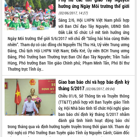
hưởng ứng Ngày Môi trường thế giới
ĐIỂM TIN VĂN BẢN
(02/06/2017, 14:27)
Sáng 2/6, Hội LHPN Việt Nam phối hợp
QUY HOẠCH - KẾ HOẠCH
với Ban Chỉ đạo Tây Nguyên, UBND tỉnh
Đắk Lắk tổ chức Lễ mít tinh hưởng ứng
Ngày Môi trường thế giới 5/6/2017 với chủ đề “Sống hài hòa cùng thiên
nhiên”. Tham dự có các đồng chí Nguyễn Thị Thu Hà, Uỷ viên Trung ương
Đảng, Chủ tịch Hội LHPN Việt Nam; Điểu Kré, Ủy viên BCH Trung ương
Đảng, Phó Trưởng ban Thường trực Ban Chỉ đạo Tây Nguyên; Trần Tuấn
Hùng, Phó trưởng Ban Tôn giáo Chính phủ; Phạm Minh Tấn, Phó Bí thư
Thường trực Tỉnh ủy...
Giao ban báo chí và họp báo định kỳ
tháng 5/2017
(02/06/2017, 09:04)
Chiều 01/6, Sở Thông tin và Truyền thông
(TT&TT) phối hợp với Ban Tuyên giáo Tỉnh
ủy, Hội Nhà báo tỉnh tổ chức Hội nghị giao
ban báo chí định kỳ tháng 5/2017 nhằm
đánh giá tình hình hoạt động báo chí
trong tháng qua và định hướng tuyên truyền trong thời gian tới. Tham dự
Hội nghị có Phó Trưởng Ban Tuyên giáo Tỉnh ủy Nguyễn Cảnh; Giám đốc