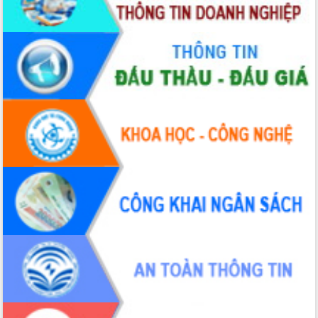
gian phát triển mới
Hội nghị chia sẻ kinh nghiệm, chuyển
giao kỹ thuật y tế, định hướng phát
triển chuyên sâu đến 2030
Chuyển đổi số mở ra không gian phát
triển trong lĩnh vực văn hóa, du lịch
Công bố quyết định của Ban Thường
vụ Tỉnh ủy về công tác cán bộ.
Thủ tướng Phạm Minh Chính: Khẩn
trương tái thiết cuộc sống người dân
sau thiên tai
Tập trung nâng cao chất lượng, tổ
chức sản xuất sầu riêng theo hướng
bền vững
Đẩy nhanh công tác khắc phục, ổn
định đời sống Nhân dân sau bão số 13
Bí thư Tỉnh ủy Lương Nguyễn Minh
Triết dự Ngày hội đại đoàn kết tại
Buôn Đăk Tuôr, xã Cư Pui
Khởi công xây dựng Trường Phổ thông