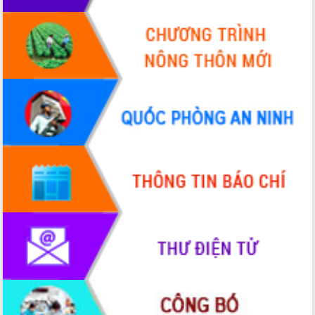
Hội nghị Ban Chấp hành Đảng bộ tỉnh
Đắk Lắk lần thứ 2 (mở rộng)
Tập trung giải phóng mặt bằng, đẩy
nhanh tiến độ Tuyến đường bộ ven
biển
Gỡ khó, khởi công xây dựng, sửa chữa
toàn bộ nhà ở cho hộ dân đúng tiến độ
đề ra
UBND tỉnh Đắk Lắk tổng kết công tác
quốc phòng, quân sự địa phương năm
2025
Tập trung triển khai quyết liệt, đồng bộ
các giải pháp nhằm thực hiện hiệu quả
các nhiệm vụ đề ra năm 2025
Phát huy vai trò của người có uy tín
trong phòng chống tảo hôn và hôn
nhân cận huyết thống
Nông sản Tây Nguyên thu hút doanh
nghiệp nước ngoài
Đắk Lắk định vị thương hiệu du lịch
“Biển – Rừng – Cà phê” trong không