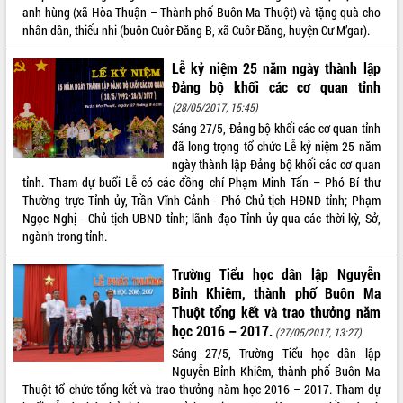
Hòn Yến phát triển du lịch gắn với bảo
anh hùng (xã Hòa Thuận – Thành phố Buôn Ma Thuột) và tặng quà cho
tồn biển
nhân dân, thiếu nhi (buôn Cuôr Đăng B, xã Cuôr Đăng, huyện Cư M’gar).
Lấy ý kiến điều chỉnh Quy hoạch tỉnh
Đắk Lắk thời kỳ 2021-2030, tầm nhìn
Lễ kỷ niệm 25 năm ngày thành lập
đến năm 2050
Đảng bộ khối các cơ quan tỉnh
Phát động chiến dịch 30 ngày đêm
(28/05/2017, 15:45)
giải phóng mặt bằng Tuyến đường bộ
Sáng 27/5, Đảng bộ khối các cơ quan tỉnh
ven biển
đã long trọng tổ chức Lễ kỷ niệm 25 năm
Đắk Lắk nỗ lực thúc đẩy tăng trưởng
ngày thành lập Đảng bộ khối các cơ quan
kinh tế từ 10% trở lên trong Quý
tỉnh. Tham dự buổi Lễ có các đồng chí Phạm Minh Tấn – Phó Bí thư
II/2026
Thường trực Tỉnh ủy, Trần Vĩnh Cảnh - Phó Chủ tịch HĐND tỉnh; Phạm
Ngọc Nghị - Chủ tịch UBND tỉnh; lãnh đạo Tỉnh ủy qua các thời kỳ, Sở,
Đắk Lắk ký kết thỏa thuận hợp tác về
ngành trong tỉnh.
chuyển đổi số giai đoạn 2026 – 2030
với Tập đoàn Bưu chính Viễn thông
Trường Tiểu học dân lập Nguyễn
Việt Nam
Bỉnh Khiêm, thành phố Buôn Ma
Thứ trưởng Bộ Y tế làm việc với tỉnh
Thuột tổng kết và trao thưởng năm
Đắk Lắk về phát triển nhân lực y tế
học 2016 – 2017.
(27/05/2017, 13:27)
cho trạm y tế cấp xã
Sáng 27/5, Trường Tiểu học dân lập
Du lịch Đắk Lắk nâng tầm trải nghiệm
Nguyễn Bỉnh Khiêm, thành phố Buôn Ma
du khách thông qua Hệ thống cơ sở dữ
Thuột tổ chức tổng kết và trao thưởng năm học 2016 – 2017. Tham dự
liệu và Bản đồ số