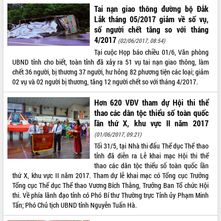
Tai nạn giao thông đường bộ Đắk
phát triển mới
Lắk tháng 05/2017 giảm về số vụ,
Thường trực HĐND tỉnh Đắk Lắk gặp
số người chết tăng so với tháng
mặt Đoàn chuyên gia y tế TP. Hồ Chí
4/2017
Minh
(02/06/2017, 08:54)
THỐNG KÊ TRUY CẬP
Tại cuộc Họp báo chiều 01/6, Văn phòng
Lễ truy điệu và an táng hài cốt liệt sĩ
UBND tỉnh cho biết, toàn tỉnh đã xảy ra 51 vụ tai nạn giao thông, làm
tại Nghĩa trang Liệt sĩ xã Sơn Hòa
Hôm nay:
21783
chết 36 người, bị thương 37 người, hư hỏng 82 phương tiện các loại; giảm
Bàn giải pháp tháo gỡ khó khăn trong
Tất cả:
66067106
02 vụ và 02 người bị thương, tăng 12 người chết so với tháng 4/2017.
xuất khẩu sầu riêng và triển khai quy
định EUDR
Hơn 620 VĐV tham dự Hội thi thể
Thứ trưởng Bộ Nông nghiệp và Môi
thao các dân tộc thiểu số toàn quốc
trường Nguyễn Hoàng Hiệp khảo sát
lần thứ X, khu vực II năm 2017
vùng trồng và doanh nghiệp đóng gói
(01/06/2017, 09:21)
sầu riêng tại Đắk Lắk
Tối 31/5, tại Nhà thi đấu Thể dục Thể thao
Trình diễn nghệ thuật chế biến các
tỉnh đã diễn ra Lễ khai mạc Hội thi thể
món ăn từ sầu riêng
thao các dân tộc thiểu số toàn quốc lần
Đắk Lắk công bố Quy hoạch và xúc
thứ X, khu vực II năm 2017. Tham dự lễ khai mạc có Tổng cục Trưởng
tiến đầu tư tỉnh
Tổng cục Thể dục Thể thao Vương Bích Thắng, Trưởng Ban Tổ chức Hội
Ngành cá ngừ Đắk Lắk chủ động thích
thi. Về phía lãnh đạo tỉnh có Phó Bí thư Thường trực Tỉnh ủy Phạm Minh
ứng để giữ vững thị trường xuất khẩu
Tấn; Phó Chủ tịch UBND tỉnh Nguyễn Tuấn Hà.
Diễn đàn Kinh tế tư nhân Việt Nam đột