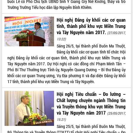
buổi Lễ có Phó Chủ tịch UBND tỉnh Y Giang Gry Niê Knơng, thầy và trò
Tập huấn ứng dụng trí tuệ nhân tạo (AI)
Trường Trường Tiểu học dân lập Nguyễn Bỉnh Khiêm.
trong thương mại điện tử năm 2026
Đoàn đại biểu Quốc hội tỉnh Đắk Lắk
Hội nghị Đảng ủy khối các cơ quan
trao đổi thông tin trước Kỳ họp thứ
tỉnh, thành phố khu vực Miền Trung
nhất, Quốc hội khóa XVI
và Tây Nguyên năm 2017.
(27/05/2017,
Quyết liệt cải cách hành chính, khơi
13:22)
thông nguồn lực phát triển
Sáng 26/5, tại thành phố Buôn Ma Thuột,
Nâng cao hiệu lực, hiệu quả HĐND
Đảng ủy khối các cơ quan tỉnh tổ chức Hội
tỉnh thông qua hiện đại hóa hành chính
nghị Đảng ủy khối các cơ quan tỉnh, thành phố khu vực Miền Trung và
Xã Ea Phê gắn cải cách hành chính với
Tây Nguyên năm 2017. Dự Hội nghị có các đồng chí Phạm Minh Tấn –
chuyển đổi số
Phó Bí Thư Thường trực Tỉnh ủy, Nguyễn Quang Dương – Bí thư Đảng ủy
khối các cơ quan Trung ương, Vụ Địa phương II và đại diện Đảng ủy khối
Phó Chủ tịch Thường trực UBND tỉnh
17 tỉnh, thành phố khu vực Miền Trung và Tây Nguyên.
Hồ Thị Nguyên Thảo làm việc tại Trung
tâm Phục vụ hành chính công xã Ea
Hội nghị Tiêu chuẩn – Đo lường –
Phê
Chất lượng chuyên ngành Thông tin
Xây dựng nền hành chính số đồng
và Truyền thông khu vực Miền Trung
hành cùng nông dân dân, doanh nghiệp
và Tây Nguyên năm 2017
(25/05/2017,
Giai đoạn 2026-2030, Đắk Lắk phấn
15:21)
đấu có 77% xã đạt chuẩn nông thôn
Sáng 25/5, tại thành phố Buôn Ma Thuột,
mới
Bộ Thông tin và Truyền thông (TT&TT) tổ chức Hội nghị Tiêu chuẩn – Đo