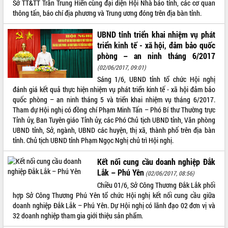
Sở TT&TT Trần Trung Hiển cùng đại diện Hội Nhà báo tỉnh, các cơ quan
thông tấn, báo chí địa phương và Trung ương đóng trên địa bàn tỉnh.
VIDEO
Loading the player...
UBND tỉnh triển khai nhiệm vụ phát
triển kinh tế - xã hội, đảm bảo quốc
Khám bệnh, cấp phát thuốc miễn phí
phòng – an ninh tháng 6/2017
và tặng quà người dân xã Cư Pui
(02/06/2017, 09:01)
Hội nghị UBND tỉnh Đắk Lắk thường kỳ
Sáng 1/6, UBND tỉnh tổ chức Hội nghị
tháng 7/2026
đánh giá kết quả thực hiện nhiệm vụ phát triển kinh tế - xã hội đảm bảo
Lễ truy tặng danh hiệu “Bà Mẹ Việt
quốc phòng – an ninh tháng 5 và triển khai nhiệm vụ tháng 6/2017.
Nam Anh hùng” và trao Huân chương
Tham dự Hội nghị có đồng chí Phạm Minh Tấn – Phó Bí thư Thường trực
Lao động
Tỉnh ủy, Ban Tuyên giáo Tỉnh ủy, các Phó Chủ tịch UBND tỉnh, Văn phòng
ALBUM ẢNH
UBND tỉnh Đắk Lắk triển khai nhiệm
UBND tỉnh, Sở, ngành, UBND các huyện, thị xã, thành phố trên địa bàn
vụ 6 tháng cuối năm 2026
tỉnh. Chủ tịch UBND tỉnh Phạm Ngọc Nghị chủ trì Hội nghị.
Kỳ họp thứ Hai, Hội đồng nhân dân
tỉnh khóa XI quyết nghị nhiều nội dung
Kết nối cung cầu doanh nghiệp Đắk
quan trọng
Lắk – Phú Yên
(02/06/2017, 08:56)
Bí thư Tỉnh ủy Lương Nguyễn Minh
Chiều 01/6, Sở Công Thương Đắk Lắk phối
Triết thăm, tặng quà người có công với
hợp Sở Công Thương Phú Yên tổ chức Hội nghị kết nối cung cầu giữa
cách mạng
doanh nghiệp Đắk Lắk – Phú Yên. Dự Hội nghị có lãnh đạo 02 đơn vị và
32 doanh nghiệp tham gia giới thiệu sản phẩm.
Rà soát, hoàn thiện hệ thống thiết chế
văn hóa, thể thao đáp ứng yêu cầu
LIÊN KẾT WEB