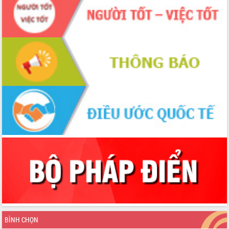
nội trú liên cấp tiểu học và THCS xã Ia
Rvê
Phó Thủ tướng Chính phủ Mai Văn
Chính chia sẻ, động viên người dân
chịu ảnh hưởng nặng từ bão số 13
Chủ tịch UBND tỉnh kiểm tra công tác
phòng, chống bão số 13 tại các địa
bàn xung yếu
Tập trung đẩy nhanh giải ngân nguồn
vốn các chương trình mục tiêu quốc
gia
Xã Ea H'leo giữ vững và nâng cao chất
lượng các tiêu chí nông thôn mới
Công bố quyết định của Ban Thường
vụ Tỉnh ủy về công tác cán bộ
Nâng cao trách nhiệm người đứng
đầu, phát huy tinh thần chủ động,
sáng tạo để đảm bảo tiến độ giải ngân
vốn đầu tư công năm 2025
Sở Công Thương đột phá số hóa 100%
BÌNH CHỌN
thủ tục trực tuyến lấy sự hài lòng của