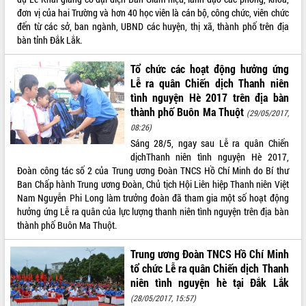
Hội thảo góp ý hồ sơ điều chỉnh quy
đơn vị của hai Trường và hơn 40 học viên là cán bộ, công chức, viên chức
hoạch tỉnh Đắk Lắk thời kỳ 2021-2030,
đến từ các sở, ban ngành, UBND các huyện, thị xã, thành phố trên địa
tầm nhìn đến năm 2050
bàn tỉnh Đắk Lắk.
Nâng cao hiệu quả hoạt động của các
doanh nghiệp nhà nước
Tổ chức các hoạt động hưởng ứng
Hội nghị triển khai kết nối mạng
Lễ ra quân Chiến dịch Thanh niên
truyền số liệu chuyên dùng phục vụ cơ
tình nguyện Hè 2017 trên địa bàn
quan Đảng, Nhà nước
thành phố Buôn Ma Thuột
(29/05/2017,
Lễ phát động chuỗi hoạt động chung
08:26)
tay làm sạch môi trường
Sáng 28/5, ngay sau Lễ ra quân Chiến
Xã Ea Kar bước chuyển mình trong
dịchThanh niên tình nguyện Hè 2017,
công tác cải cách hành chính mô hình
Đoàn công tác số 2 của Trung ương Đoàn TNCS Hồ Chí Minh do Bí thư
mới
Ban Chấp hành Trung ương Đoàn, Chủ tịch Hội Liên hiệp Thanh niên Việt
Nam Nguyễn Phi Long làm trưởng đoàn đã tham gia một số hoạt động
UBND tỉnh họp báo định kỳ tháng 4
hưởng ứng Lễ ra quân của lực lượng thanh niên tình nguyện trên địa bàn
năm 2026
thành phố Buôn Ma Thuột.
Hội thảo khoa học “Giải pháp thúc đẩy
phát triển nền kinh tế xanh tại tỉnh
Trung ương Đoàn TNCS Hồ Chí Minh
Đắk Lắk”
tổ chức Lễ ra quân Chiến dịch Thanh
Tăng cường giám sát, đôn đốc thực
niên tình nguyện hè tại Đắk Lắk
hiện nhiệm vụ quản lý tài sản công
(28/05/2017, 15:57)
hàng tuần