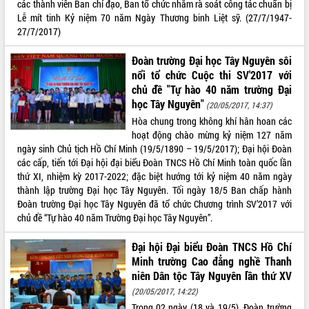
các thành viên Ban chỉ đạo, Ban tổ chức nhằm rà soát công tác chuẩn bị
phát triển mới
Lễ mít tinh Kỷ niệm 70 năm Ngày Thương binh Liệt sỹ. (27/7/1947-
Thường trực HĐND tỉnh Đắk Lắk gặp
27/7/2017)
mặt Đoàn chuyên gia y tế TP. Hồ Chí
Minh
Đoàn trường Đại học Tây Nguyên sôi
THỐNG KÊ TRUY CẬP
nổi tổ chức Cuộc thi SV'2017 với
Lễ truy điệu và an táng hài cốt liệt sĩ
tại Nghĩa trang Liệt sĩ xã Sơn Hòa
chủ đề "Tự hào 40 năm trường Đại
Hôm nay:
22179
học Tây Nguyên"
Bàn giải pháp tháo gỡ khó khăn trong
(20/05/2017, 14:37)
Tất cả:
66067502
xuất khẩu sầu riêng và triển khai quy
Hòa chung trong không khí hân hoan các
định EUDR
hoạt động chào mừng kỷ niệm 127 năm
ngày sinh Chủ tịch Hồ Chí Minh (19/5/1890 – 19/5/2017); Đại hội Đoàn
Thứ trưởng Bộ Nông nghiệp và Môi
các cấp, tiến tới Đại hội đại biểu Đoàn TNCS Hồ Chí Minh toàn quốc lần
trường Nguyễn Hoàng Hiệp khảo sát
thứ XI, nhiệm kỳ 2017-2022; đặc biệt hướng tới kỷ niệm 40 năm ngày
vùng trồng và doanh nghiệp đóng gói
thành lập trường Đại học Tây Nguyên. Tối ngày 18/5 Ban chấp hành
sầu riêng tại Đắk Lắk
Đoàn trường Đại học Tây Nguyên đã tổ chức Chương trình SV’2017 với
Trình diễn nghệ thuật chế biến các
chủ đề “Tự hào 40 năm Trường Đại học Tây Nguyên”.
món ăn từ sầu riêng
Đắk Lắk công bố Quy hoạch và xúc
Đại hội Đại biểu Đoàn TNCS Hồ Chí
tiến đầu tư tỉnh
Minh trường Cao đẳng nghề Thanh
Ngành cá ngừ Đắk Lắk chủ động thích
niên Dân tộc Tây Nguyên lần thứ XV
ứng để giữ vững thị trường xuất khẩu
(20/05/2017, 14:22)
Diễn đàn Kinh tế tư nhân Việt Nam đột
Trong 02 ngày (18 và 19/5), Đoàn trường