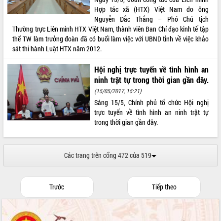
Chuyển đổi số 'mở đường' cho nông
Hợp tác xã (HTX) Việt Nam do ông
nghiệp Đắk Lắk tăng trưởng bứt phá
Nguyễn Đắc Thắng – Phó Chủ tịch
Triển khai đồng bộ đo đạc, lập hồ sơ
Thường trực Liên minh HTX Việt Nam, thành viên Ban Chỉ đạo kinh tế tập
địa chính, hoàn thiện cơ sở dữ liệu đất
thể TW làm trưởng đoàn đã có buổi làm việc với UBND tỉnh về việc khảo
đai
sát thi hành Luật HTX năm 2012.
Ứng dụng sinh trắc học - Bước tiến
trong hành trình chuyển đổi số tại Đắk
Hội nghị trực tuyến về tình hình an
Lắk
ninh trật tự trong thời gian gần đây.
Đắk Lắk nâng cao hiệu quả công tác
(15/05/2017, 15:21)
Đảng từ Sổ tay đảng viên điện tử
Sáng 15/5, Chính phủ tổ chức Hội nghị
Đắk Lắk đẩy mạnh nuôi biển công
trực tuyến về tình hình an ninh trật tự
nghệ, hướng tới phát triển thủy sản
trong thời gian gần đây.
bền vững
Tập huấn nâng cao năng lực triển khai
chuyển đổi số cho cán bộ, công chức
Các trang trên cổng 472 của 519
cấp xã
Đắk Lắk phát động hưởng ứng Ngày
Quyền của người tiêu dùng Việt Nam
Trước
Tiếp theo
2026
Đẩy mạnh cải cách hành chính, quyết
tâm đạt được mục tiêu tăng trưởng