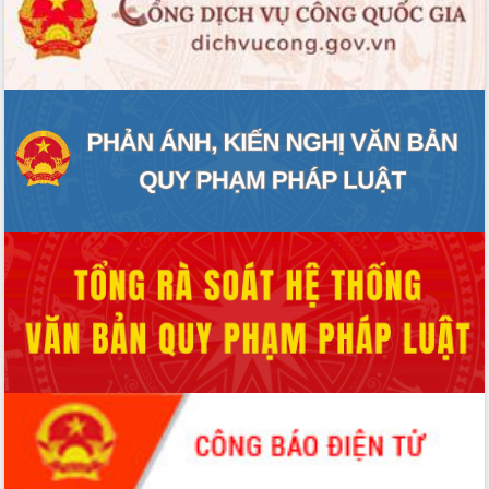
hai con số trong năm 2026
Tổ chức trang trọng Lễ hội Đền thờ
Lương Văn Chánh năm 2026
Phó Bí thư Tỉnh ủy Đắk Lắk Đỗ Hữu
Huy giữ chức Bí thư Đảng ủy Ủy Ban
Nhân dân tỉnh
Bệnh án điện tử thúc đẩy chuyển đổi
số y tế tại Đắk Lắk
Chuyển đổi số thư viện: Mở rộng
không gian tri thức trong thời đại số
Đánh giá, rút kinh nghiệm công tác tổ
chức diễn tập trước ngày bầu cử
Chương trình “Gặp gỡ hữu nghị –
Friendship Meeting New Year 2026”
Bầu cử Quốc hội và HĐND: Cử tri Đắk
Lắk gửi gắm niềm tin, kỳ vọng vào lá
phiếu
Đắk Lắk sẵn sàng các điều kiện cho
Ngày hội bầu cử đại biểu Quốc hội
khóa XVI và HĐND các cấp nhiệm kỳ