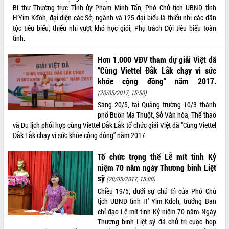
Bí thư Thường trực Tỉnh ủy Phạm Minh Tấn, Phó Chủ tịch UBND tỉnh
VIDEO
H’Yim Kđoh, đại diện các Sở, ngành và 125 đại biểu là thiếu nhi các dân
tộc tiêu biểu, thiếu nhi vượt khó học giỏi, Phụ trách Đội tiêu biểu toàn
Loading the player...
tỉnh.
Khám bệnh, cấp phát thuốc miễn phí
Hơn 1.000 VĐV tham dự giải Việt dã
và tặng quà người dân xã Cư Pui
“Cùng Viettel Đắk Lắk chạy vì sức
Hội nghị UBND tỉnh Đắk Lắk thường kỳ
khỏe cộng đồng” năm 2017.
tháng 7/2026
(20/05/2017, 15:50)
Lễ truy tặng danh hiệu “Bà Mẹ Việt
Sáng 20/5, tại Quảng trường 10/3 thành
Nam Anh hùng” và trao Huân chương
phố Buôn Ma Thuột, Sở Văn hóa, Thể thao
Lao động
và Du lịch phối hợp cùng Viettel Đắk Lắk tổ chức giải Việt dã “Cùng Viettel
ALBUM ẢNH
UBND tỉnh Đắk Lắk triển khai nhiệm
Đắk Lắk chạy vì sức khỏe cộng đồng” năm 2017.
vụ 6 tháng cuối năm 2026
Kỳ họp thứ Hai, Hội đồng nhân dân
Tổ chức trọng thể Lễ mít tinh Kỷ
tỉnh khóa XI quyết nghị nhiều nội dung
niệm 70 năm ngày Thương binh Liệt
quan trọng
sỹ
(20/05/2017, 15:00)
Bí thư Tỉnh ủy Lương Nguyễn Minh
Chiều 19/5, dưới sự chủ trì của Phó Chủ
Triết thăm, tặng quà người có công với
tịch UBND tỉnh H’ Yim Kđoh, trưởng Ban
cách mạng
chỉ đạo Lễ mít tinh Kỷ niệm 70 năm Ngày
Rà soát, hoàn thiện hệ thống thiết chế
Thương binh Liệt sỹ đã chủ trì cuộc họp
văn hóa, thể thao đáp ứng yêu cầu
LIÊN KẾT WEB