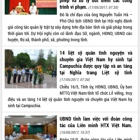
phép và xử lý dứt điểm các công
Tập huấn ứng dụng trí tuệ nhân tạo (AI)
trình vi phạm.
(17/05/2017, 07:35)
trong thương mại điện tử năm 2026
Đó là chỉ đạo của ông Nguyễn Tuấn Hà –
Đoàn đại biểu Quốc hội tỉnh Đắk Lắk
Phó Chủ tịch UBND tỉnh tại Hội nghị đánh
trao đổi thông tin trước Kỳ họp thứ
giá công tác quản lý trật tự xây dựng trên địa bàn tỉnh và giải pháp trong
nhất, Quốc hội khóa XVI
thời gian tới. Dự Hội nghị còn có lãnh đạo Sở, ngành, HĐND, UBND các
Quyết liệt cải cách hành chính, khơi
huyện, thị xã, thành phố, xã, phường trong tỉnh.
thông nguồn lực phát triển
14 liệt sỹ quân tình nguyện và
Nâng cao hiệu lực, hiệu quả HĐND
tỉnh thông qua hiện đại hóa hành chính
chuyên gia Việt Nam hy sinh tại
Campuchia được quy tập và an táng
Xã Ea Phê gắn cải cách hành chính với
tại Nghĩa trang Liệt sỹ tỉnh
chuyển đổi số
(17/05/2017, 07:30)
Phó Chủ tịch Thường trực UBND tỉnh
Chiều 16/5, Tỉnh ủy, HĐND, UBND, Ủy ban
Hồ Thị Nguyên Thảo làm việc tại Trung
MTTQ Việt Nam tỉnh tổ chức Lễ viếng, truy
tâm Phục vụ hành chính công xã Ea
điệu và an táng 14 liệt sỹ quân tình nguyện và chuyên gia Việt Nam hy
Phê
sinh tại Campuchia.
Xây dựng nền hành chính số đồng
hành cùng nông dân dân, doanh nghiệp
UBND tỉnh làm việc với đoàn công
Giai đoạn 2026-2030, Đắk Lắk phấn
tác của Liên minh HTX Việt Nam.
đấu có 77% xã đạt chuẩn nông thôn
(15/05/2017, 15:37)
mới
Ngày 15/5, đoàn công tác của Liên minh