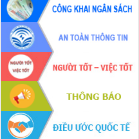
Hội nghị Ban Chấp hành Đảng bộ tỉnh
Đắk Lắk lần thứ 2 (mở rộng)
Tập trung giải phóng mặt bằng, đẩy
nhanh tiến độ Tuyến đường bộ ven
biển
Gỡ khó, khởi công xây dựng, sửa chữa
toàn bộ nhà ở cho hộ dân đúng tiến độ
đề ra
UBND tỉnh Đắk Lắk tổng kết công tác
quốc phòng, quân sự địa phương năm
2025
Tập trung triển khai quyết liệt, đồng bộ
các giải pháp nhằm thực hiện hiệu quả
các nhiệm vụ đề ra năm 2025
Phát huy vai trò của người có uy tín
trong phòng chống tảo hôn và hôn
nhân cận huyết thống
Nông sản Tây Nguyên thu hút doanh
nghiệp nước ngoài
Đắk Lắk định vị thương hiệu du lịch
“Biển – Rừng – Cà phê” trong không