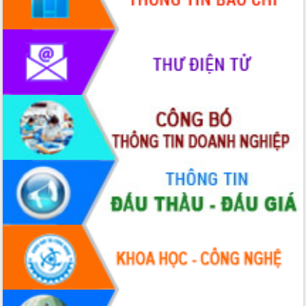
chúc mừng các bệnh viện nhân Ngày
Thầy thuốc Việt Nam
Rộn ràng lễ hội truyền thống Sông
nước Đà Nông lần thứ I năm 2026
Kỳ họp Chuyên đề lần thứ Năm, HĐND
tỉnh Đắk Lắk thông qua các nghị quyết
quan trọng
Thống nhất danh sách giới thiệu ứng
cử đại biểu Quốc hội khoá XVI và đại
biểu HĐND tỉnh Đắk Lắk, nhiệm kỳ
2026-2031
Phát động hai phong trào thi đua quan
trọng trong kỷ nguyên mới
Hội nghị lần thứ tư Ban Chỉ đạo công
tác bầu cử tỉnh Đắk Lắk
Hội nghị Báo cáo viên Trung ương
tháng 01/2026
Phó Thủ tướng Hồ Quốc Dũng đánh giá
cao kết quả Chiến dịch Quang Trung
tại Đắk Lắk