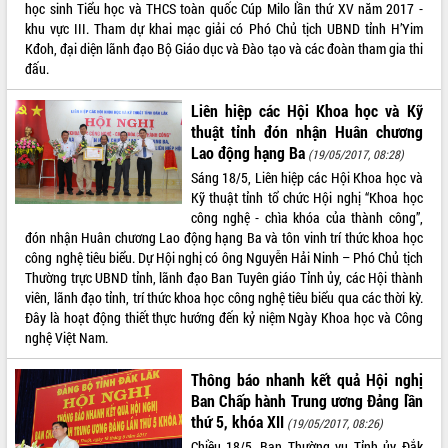
Hội thảo góp ý hồ sơ điều chỉnh quy
học sinh Tiểu học và THCS toàn quốc Cúp Milo lần thứ XV năm 2017 -
hoạch tỉnh Đắk Lắk thời kỳ 2021-2030,
khu vực III. Tham dự khai mạc giải có Phó Chủ tịch UBND tỉnh H’Yim
tầm nhìn đến năm 2050
Kđoh, đại diện lãnh đạo Bộ Giáo dục và Đào tạo và các đoàn tham gia thi
đấu.
Nâng cao hiệu quả hoạt động của các
doanh nghiệp nhà nước
Liên hiệp các Hội Khoa học và Kỹ
Hội nghị triển khai kết nối mạng
thuật tỉnh đón nhận Huân chương
truyền số liệu chuyên dùng phục vụ cơ
Lao động hạng Ba
(19/05/2017, 08:28)
quan Đảng, Nhà nước
Sáng 18/5, Liên hiệp các Hội Khoa học và
Lễ phát động chuỗi hoạt động chung
Kỹ thuật tỉnh tổ chức Hội nghị “Khoa học
tay làm sạch môi trường
công nghệ - chìa khóa của thành công”,
Xã Ea Kar bước chuyển mình trong
đón nhận Huân chương Lao động hạng Ba và tôn vinh trí thức khoa học
công tác cải cách hành chính mô hình
công nghệ tiêu biểu. Dự Hội nghị có ông Nguyễn Hải Ninh – Phó Chủ tịch
mới
Thường trực UBND tỉnh, lãnh đạo Ban Tuyên giáo Tỉnh ủy, các Hội thành
UBND tỉnh họp báo định kỳ tháng 4
viên, lãnh đạo tỉnh, trí thức khoa học công nghệ tiêu biểu qua các thời kỳ.
năm 2026
Đây là hoạt động thiết thực hướng đến kỷ niệm Ngày Khoa học và Công
Hội thảo khoa học “Giải pháp thúc đẩy
nghệ Việt Nam.
phát triển nền kinh tế xanh tại tỉnh
Đắk Lắk”
Thông báo nhanh kết quả Hội nghị
Ban Chấp hành Trung ương Đảng lần
Tăng cường giám sát, đôn đốc thực
thứ 5, khóa XII
hiện nhiệm vụ quản lý tài sản công
(19/05/2017, 08:26)
hàng tuần
Chiều 18/5, Ban Thường vụ Tỉnh ủy Đắk