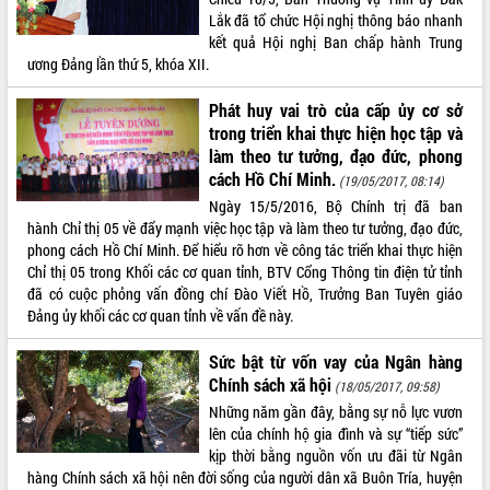
Lắk đã tổ chức Hội nghị thông báo nhanh
Tháo gỡ những vướng mắc, đẩy mạnh
kết quả Hội nghị Ban chấp hành Trung
công tác cải cách thủ tục hành chính
ương Đảng lần thứ 5, khóa XII.
tại Trung tâm Phục vụ hành chính
công tỉnh
Phát huy vai trò của cấp ủy cơ sở
Đắk Lắk: Tôn vinh 46 giải pháp tại Hội
trong triển khai thực hiện học tập và
thi Sáng tạo Kỹ thuật 2024 - 2025
làm theo tư tưởng, đạo đức, phong
Đắk Lắk rà soát, điều chỉnh Đề án 190
cách Hồ Chí Minh.
(19/05/2017, 08:14)
về phát triển nuôi trồng thủy sản
Ngày 15/5/2016, Bộ Chính trị đã ban
Phó Chủ tịch UBND tỉnh Đắk Lắk
hành Chỉ thị 05 về đẩy mạnh việc học tập và làm theo tư tưởng, đạo đức,
Trương Công Thái kiểm tra thực địa
phong cách Hồ Chí Minh. Để hiểu rõ hơn về công tác triển khai thực hiện
Dự án cao tốc Khánh Hòa - Buôn Ma
Chỉ thị 05 trong Khối các cơ quan tỉnh, BTV Cổng Thông tin điện tử tỉnh
Thuột
đã có cuộc phỏng vấn đồng chí Đào Viết Hồ, Trưởng Ban Tuyên giáo
Định vị cà phê Việt Nam như một “di
Đảng ủy khối các cơ quan tỉnh về vấn đề này.
sản sống” trong dòng chảy toàn cầu
Xây dựng nông thôn mới: Nâng cao đời
Sức bật từ vốn vay của Ngân hàng
sống người dân từ những mô hình thiết
Chính sách xã hội
(18/05/2017, 09:58)
thực
Những năm gần đây, bằng sự nỗ lực vươn
Quyết liệt tháo gỡ vướng mắc, đẩy
lên của chính hộ gia đình và sự “tiếp sức”
nhanh tiến độ các dự án trọng điểm
kịp thời bằng nguồn vốn ưu đãi từ Ngân
trong Khu kinh tế Nam Phú Yên
hàng Chính sách xã hội nên đời sống của người dân xã Buôn Tría, huyện