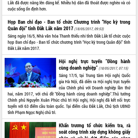
Hòn Yến phát triển du lịch gắn với bảo
Lắk đã được nâng lên đáng kể. Nhiều hộ dân đã thoát được nghèo và có
tồn biển
cuộc sống ổn định hơn.
Lấy ý kiến điều chỉnh Quy hoạch tỉnh
Họp Ban chỉ đạo - Ban tổ chức Chương trình “Học kỳ trong
Đắk Lắk thời kỳ 2021-2030, tầm nhìn
Quân đội” tỉnh Đắk Lắk năm 2017
đến năm 2050
(18/05/2017, 09:53)
Phát động chiến dịch 30 ngày đêm
Sáng ngày 16/5, Nhà văn hóa Thanh thiếu nhi tỉnh Đắk Lắk tổ chức cuộc
giải phóng mặt bằng Tuyến đường bộ
họp Ban chỉ đạo - Ban tổ chức chương trình “Học kỳ trong Quân đội” tỉnh
ven biển
Đắk Lắk năm 2017.
Đắk Lắk nỗ lực thúc đẩy tăng trưởng
Hội nghị trực tuyến "Đồng hành
kinh tế từ 10% trở lên trong Quý
cùng doanh nghiệp"
II/2026
(18/05/2017, 07:15)
Sáng 17/5, tại Trung tâm Hội nghị Quốc
Đắk Lắk ký kết thỏa thuận hợp tác về
gia Hà Nội, đã diễn ra Hội nghị trực tuyến
chuyển đổi số giai đoạn 2026 – 2030
của Chính phủ với Doanh nghiệp lần thứ
với Tập đoàn Bưu chính Viễn thông
hai, năm 2017, với chủ đề "Đồng hành cùng doanh nghiệp".Thủ tướng
Việt Nam
Chính phủ Nguyễn Xuân Phúc chủ trì Hội nghị, Hội nghị đã kết nối trực
Thứ trưởng Bộ Y tế làm việc với tỉnh
tuyến với 63 điểm cầu toàn quốc. Tại điểm cầu Đắk Lắk, Chủ tịch UBND
Đắk Lắk về phát triển nhân lực y tế
tỉnh Phạm Ngọc Nghị chủ trì.
cho trạm y tế cấp xã
Du lịch Đắk Lắk nâng tầm trải nghiệm
Khẩn trương tổ chức kiểm tra, rà
du khách thông qua Hệ thống cơ sở dữ
soát công trình xây dựng không giấy
liệu và Bản đồ số