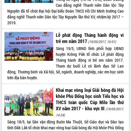
phá cơ chế - Hợp tác công tư
Cao đẳng nghề Thanh niên Dân tộc Tây
Đề án 06 tạo bước ngoặt đột phá trong
Nguyên đã tổ chức Đại hội Đại biểu Đoàn TNCS Hồ Chí Minh trường Cao
cải cách hành chính tỉnh Đắk Lắk
đẳng nghề Thanh niên Dân tộc Tây Nguyên lần thứ XV, nhiệm kỳ 2017 –
2019.
Kết nối tour, đẩy mạnh chuyển đổi số
để phát triển du lịch Đắk Lắk
Lễ phát động Tháng hành động vì
Khởi động Dự án Đầu tư xây dựng hạ
trẻ em năm 2017
(19/05/2017, 16:01)
tầng kỹ thuật Cụm công nghiệp Tân
Tiến
Sáng 19/5, UBND tỉnh phối hợp UBND
huyện Krông Pắk tổ chức Lễ phát động
Gặp mặt các cơ quan báo chí nhân Kỷ
Tháng hành động vì trẻ em năm 2017.
niệm 101 năm Ngày Báo chí Cách
Tham dự buổi Lễ có lãnh đạo Sở Lao
mạng Việt Nam
động, Thương binh và Xã hội, Sở, ngành, doanh nghiệp, các em học sinh
Đắk Lắk sơ kết 4 năm triển khai thực
trên địa bàn huyện.
hiện Đề án 06 của Chính phủ
Họp báo thông tin về Hội nghị Công bố
Khai mạc vòng loại Giải bóng đá Hội
Quy hoạch và Xúc tiến đầu tư tỉnh Đắk
khỏe Phù Đổng học sinh Tiểu học và
Lắk
THCS toàn quốc Cúp Milo lần thứ
Khơi thông điểm nghẽn, đẩy nhanh
XV năm 2017 - khu vực III
(19/05/2017,
giải ngân vốn khắc phục thiên tai
14:24)
HĐND tỉnh thông qua điều chỉnh Quy
Sáng 18/5, tại Sân vận động Buôn Ma Thuột, Sở Giáo dục và Đào tạo
hoạch tỉnh thời kỳ 2021-2030
tỉnh Đắk Lắk tổ chức khai mạc vòng loại Giải bóng đá Hội khỏe Phù Đổng