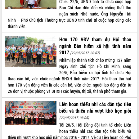
Chiều 22/5, UBND tỉnh tổ chức cuộc họp
Ban Chỉ đạo đôn đốc và chống thất thu
ĐIỂM TIN VĂN BẢN
ngân sách Nhà nước. Ông Nguyễn Hải
Ninh – Phó Chủ tịch Thường trực UBND tỉnh chủ trì cuộc họp cùng các
QUY HOẠCH - KẾ HOẠCH
thành viên.
Hơn 170 VĐV tham dự Hội thao
ngành Bảo hiểm xã hội tỉnh năm
2017
(22/05/2017, 08:07)
Nhằm lập thành tích chào mừng 127 năm
Ngày sinh Chủ tịch Hồ Chí Minh, sáng
20/5, Bảo hiểm xã hội tỉnh tổ chức Hội
thao cán bộ, viên chức ngành BHXH tỉnh năm 2017. Hội thao thu hút
hơn 170 vận động viên là các cán bộ, viên chức, người lao động đến từ
26 đơn vị thuộc phòng và BHXH các huyện, thị xã, thành phố tham gia.
Liên hoan thiếu nhi các dân tộc tiêu
biểu và thiếu nhi vượt khó học giỏi
(22/05/2017, 08:05)
Tối 20/5, Hội Đồng đội tỉnh tổ chức Liên
hoan thiếu nhi các dân tộc tiêu biểu và
thiếu nhi vượt khó học giỏi năm học 2016 - 2017. Về dự Liên hoan có Phó