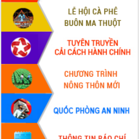
2026-2031
Đảm bảo cuộc bầu cử đại biểu Quốc
hội và đại biểu HĐND các cấp diễn ra
an toàn, hiệu quả, đúng quy định
Thủ tướng Chính phủ Phạm Minh Chính
kiểm tra, chỉ đạo hoàn thành các dự
án cao tốc và thăm khu tái định cư tại
Đắk Lắk
Sôi nổi Hội đua ngựa truyền thống Gò
Thì Thùng mừng Xuân Bính Ngọ 2026
Lãnh đạo tỉnh dâng hương tưởng niệm
tại Đập Đồng Cam đầu Xuân Bính Ngọ
Ngành nông nghiệp phấn đấu tăng
trưởng đạt 5,86% trong năm 2026
UBND tỉnh Đắk Lắk triển khai công tác
quốc phòng, quân sự địa phương năm
2026
Đắk Lắk tập trung toàn lực khắc phục
tồn tại IUU, sẵn sàng làm việc với
Đoàn thanh tra EC
Chủ tịch UBND tỉnh Tạ Anh Tuấn thăm,