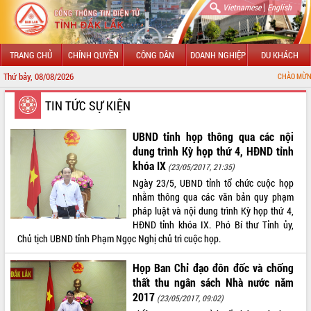
|
Vietnamese
English
TRANG CHỦ
CHÍNH QUYỀN
CÔNG DÂN
DOANH NGHIỆP
DU KHÁCH
Thứ bảy, 08/08/2026
CHÀO MỪNG ĐẾN VỚI CỔNG
GIỚI THIỆU
TIN TỨC SỰ KIỆN
LÃNH ĐẠO UBND TỈNH
UBND tỉnh họp thông qua các nội
dung trình Kỳ họp thứ 4, HĐND tỉnh
TIN TỨC SỰ KIỆN
khóa IX
(23/05/2017, 21:35)
Ngày 23/5, UBND tỉnh tổ chức cuộc họp
SỞ, BAN, NGÀNH
nhằm thông qua các văn bản quy phạm
pháp luật và nội dung trình Kỳ họp thứ 4,
UBND CÁC XÃ, PHƯỜNG
HĐND tỉnh khóa IX. Phó Bí thư Tỉnh ủy,
Chủ tịch UBND tỉnh Phạm Ngọc Nghị chủ trì cuộc họp.
THÔNG TIN CHỈ ĐẠO ĐIỀU HÀNH
Họp Ban Chỉ đạo đôn đốc và chống
HỆ THỐNG VĂN BẢN
thất thu ngân sách Nhà nước năm
2017
(23/05/2017, 09:02)
VĂN BẢN HĐND TỈNH