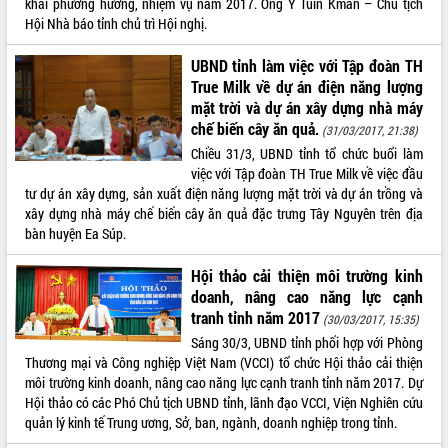
doanh nghiệp nhà nước
khai phương hướng, nhiệm vụ năm 2017. Ông Y Tuĩn Kmăn – Chủ tịch
Hội Nhà báo tỉnh chủ trì Hội nghị.
Hội nghị triển khai kết nối mạng
truyền số liệu chuyên dùng phục vụ cơ
UBND tỉnh làm việc với Tập đoàn TH
quan Đảng, Nhà nước
True Milk về dự án điện năng lượng
Lễ phát động chuỗi hoạt động chung
mặt trời và dự án xây dựng nhà máy
tay làm sạch môi trường
chế biến cây ăn quả.
(31/03/2017, 21:38)
Xã Ea Kar bước chuyển mình trong
Chiều 31/3, UBND tỉnh tổ chức buổi làm
công tác cải cách hành chính mô hình
việc với Tập đoàn TH True Milk về việc đầu
mới
tư dự án xây dựng, sản xuất điện năng lượng mặt trời và dự án trồng và
UBND tỉnh họp báo định kỳ tháng 4
xây dựng nhà máy chế biến cây ăn quả đặc trưng Tây Nguyên trên địa
năm 2026
bàn huyện Ea Súp.
Hội thảo khoa học “Giải pháp thúc đẩy
phát triển nền kinh tế xanh tại tỉnh
Hội thảo cải thiện môi trường kinh
Đắk Lắk”
doanh, nâng cao năng lực cạnh
Tăng cường giám sát, đôn đốc thực
tranh tỉnh năm 2017
(30/03/2017, 15:35)
hiện nhiệm vụ quản lý tài sản công
Sáng 30/3, UBND tỉnh phối hợp với Phòng
hàng tuần
Thương mại và Công nghiệp Việt Nam (VCCI) tổ chức Hội thảo cải thiện
Tháo gỡ những vướng mắc, đẩy mạnh
môi trường kinh doanh, nâng cao năng lực cạnh tranh tỉnh năm 2017. Dự
công tác cải cách thủ tục hành chính
Hội thảo có các Phó Chủ tịch UBND tỉnh, lãnh đạo VCCI, Viện Nghiên cứu
tại Trung tâm Phục vụ hành chính
quản lý kinh tế Trung ương, Sở, ban, ngành, doanh nghiệp trong tỉnh.
công tỉnh