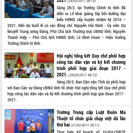
2021
(29/03/2017, 08:15)
nhất, Quốc hội khóa XVI
Sáng 28/3, tại Trường Chính trị tỉnh đã
Quyết liệt cải cách hành chính, khơi
diễn ra Lễ khai giảng lớp bồi dưỡng đại
thông nguồn lực phát triển
biểu HĐND cấp huyện nhiệm kỳ 2016 –
Nâng cao hiệu lực, hiệu quả HĐND
2021. Đến dự buổi lễ có các đồng chí: Nguyễn Hải Ninh - Ủy viên Dự
tỉnh thông qua hiện đại hóa hành chính
khuyết Trung ương Đảng, Phó Chủ tịch Thường trực UBND tỉnh; Nguyễn
Xã Ea Phê gắn cải cách hành chính với
Thanh Hiệp – Phó Chủ tịch HĐND tỉnh; Lê Đình Hoan – Hiệu trưởng
chuyển đổi số
Trường Chính trị tỉnh.
Phó Chủ tịch Thường trực UBND tỉnh
Hội nghị tổng kết Quy chế phối hợp
Hồ Thị Nguyên Thảo làm việc tại Trung
công tác dân vận và ký kết chương
tâm Phục vụ hành chính công xã Ea
Phê
trình phối hợp giai đoạn 2017 -
2021.
Xây dựng nền hành chính số đồng
(29/03/2017, 08:12)
hành cùng nông dân dân, doanh nghiệp
Sáng 28/3, Ban Dân vận Tỉnh ủy phối hợp
với Ban Cán sự Đảng UBND tỉnh tổ chức Hội nghị tổng kết Quy chế phối
Giai đoạn 2026-2030, Đắk Lắk phấn
hợp công tác dân vận và ký kết chương trình phối hợp giai đoạn 2017 -
đấu có 77% xã đạt chuẩn nông thôn
2021.
mới
Chuyển đổi số 'mở đường' cho nông
Trường Trung cấp Luật Buôn Ma
nghiệp Đắk Lắk tăng trưởng bứt phá
Thuột tổ chức giải chạy việt dã lần
Triển khai đồng bộ đo đạc, lập hồ sơ
thứ hai
(27/03/2017, 09:11)
địa chính, hoàn thiện cơ sở dữ liệu đất
Thực hiện Kế hoạch số 16/KH-CĐBTP
đai