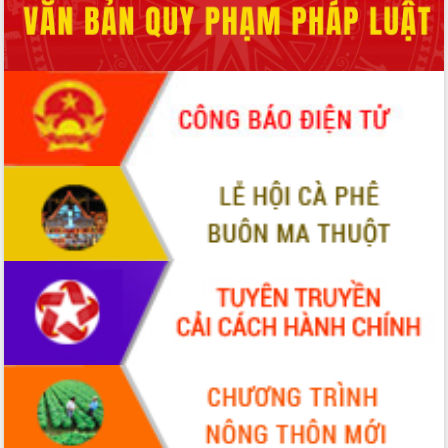
Thủ tướng Chính phủ Phạm Minh Chính
kiểm tra, chỉ đạo hoàn thành các dự
án cao tốc và thăm khu tái định cư tại
Đắk Lắk
Sôi nổi Hội đua ngựa truyền thống Gò
Thì Thùng mừng Xuân Bính Ngọ 2026
Lãnh đạo tỉnh dâng hương tưởng niệm
tại Đập Đồng Cam đầu Xuân Bính Ngọ
Ngành nông nghiệp phấn đấu tăng
trưởng đạt 5,86% trong năm 2026
UBND tỉnh Đắk Lắk triển khai công tác
quốc phòng, quân sự địa phương năm
2026
Đắk Lắk tập trung toàn lực khắc phục
tồn tại IUU, sẵn sàng làm việc với
Đoàn thanh tra EC
Chủ tịch UBND tỉnh Tạ Anh Tuấn thăm,
chúc mừng các bệnh viện nhân Ngày
Thầy thuốc Việt Nam
Rộn ràng lễ hội truyền thống Sông
nước Đà Nông lần thứ I năm 2026