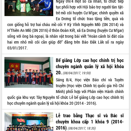
Ngày 09/4 một số cá nhân, tổ chức tiếp
tục phối hợp với Hội bảo trợ người tàn tật-
ĐIỂM TIN VĂN BẢN
trẻ mồ côi huyện Cư M’gar, chính quyền xã
Ea Drơng tổ chức trao tặng tiền, quà và
QUY HOẠCH - KẾ HOẠCH
con giống hỗ trợ hai cháu mồ côi Y Kỳ Vĩnh Nguyên Mlô (SN 2014) và
H’Thiên An Mlô (SN 2016) ở thôn Đoàn Kết, xã Ea Drơng (huyện Cư M’gar)
sống với ông bà ngoại, là nhân vật trong bài viết “Hoàn cảnh bi đát của
hai em nhỏ mồ côi cần giúp đỡ” đăng trên Báo Đắk Lắk số ra ngày
03/01/2017.
Bế giảng Lớp cao học chính trị học
chuyên ngành quản lý xã hội khóa
20.
(08/04/2017, 19:59)
Sáng 8/4, Học viện Báo chí và Tuyên
truyền (Học viện Chính trị quốc gia Hồ Chí
Minh) phối hợp với Phân viện Hành chính
quốc gia khu vực Tây Nguyên tổ chức Lễ bế giảng Lớp cao học chính trị
học chuyên ngành quản lý xã hội khóa 20 (2014 - 2016).
Lễ trao bằng Thạc sĩ và Bác sĩ
chuyên khoa cấp 1 khóa 9 (2014-
2016)
(08/04/2017, 18:35)