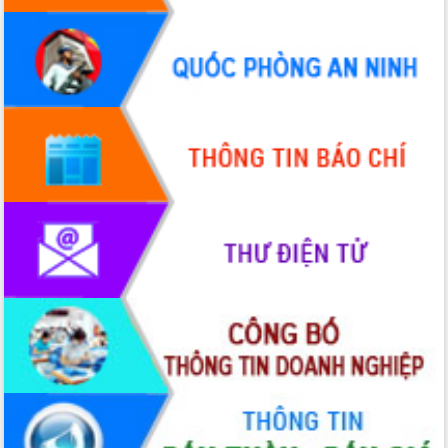
Kỳ họp Chuyên đề lần thứ Năm, HĐND
tỉnh Đắk Lắk thông qua các nghị quyết
quan trọng
Thống nhất danh sách giới thiệu ứng
cử đại biểu Quốc hội khoá XVI và đại
biểu HĐND tỉnh Đắk Lắk, nhiệm kỳ
2026-2031
Phát động hai phong trào thi đua quan
trọng trong kỷ nguyên mới
Hội nghị lần thứ tư Ban Chỉ đạo công
tác bầu cử tỉnh Đắk Lắk
Hội nghị Báo cáo viên Trung ương
tháng 01/2026
Phó Thủ tướng Hồ Quốc Dũng đánh giá
cao kết quả Chiến dịch Quang Trung
tại Đắk Lắk
Hội nghị Ban Chấp hành Đảng bộ tỉnh
Đắk Lắk lần thứ 2 (mở rộng)
Tập trung giải phóng mặt bằng, đẩy
nhanh tiến độ Tuyến đường bộ ven