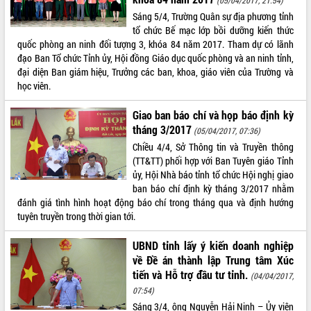
Lễ truy điệu và an táng hài cốt liệt sĩ
Sáng 5/4, Trường Quân sự địa phương tỉnh
tại Nghĩa trang Liệt sĩ xã Sơn Hòa
tổ chức Bế mạc lớp bồi dưỡng kiến thức
Bàn giải pháp tháo gỡ khó khăn trong
quốc phòng an ninh đối tượng 3, khóa 84 năm 2017. Tham dự có lãnh
xuất khẩu sầu riêng và triển khai quy
đạo Ban Tổ chức Tỉnh ủy, Hội đồng Giáo dục quốc phòng và an ninh tỉnh,
THỐNG KÊ TRUY CẬP
định EUDR
đại diện Ban giám hiệu, Trưởng các ban, khoa, giáo viên của Trường và
học viên.
Thứ trưởng Bộ Nông nghiệp và Môi
Hôm nay:
8768
trường Nguyễn Hoàng Hiệp khảo sát
Tất cả:
66021508
Giao ban báo chí và họp báo định kỳ
vùng trồng và doanh nghiệp đóng gói
tháng 3/2017
sầu riêng tại Đắk Lắk
(05/04/2017, 07:36)
Chiều 4/4, Sở Thông tin và Truyền thông
Trình diễn nghệ thuật chế biến các
(TT&TT) phối hợp với Ban Tuyên giáo Tỉnh
món ăn từ sầu riêng
ủy, Hội Nhà báo tỉnh tổ chức Hội nghị giao
Đắk Lắk công bố Quy hoạch và xúc
ban báo chí định kỳ tháng 3/2017 nhằm
tiến đầu tư tỉnh
đánh giá tình hình hoạt động báo chí trong tháng qua và định hướng
Ngành cá ngừ Đắk Lắk chủ động thích
tuyên truyền trong thời gian tới.
ứng để giữ vững thị trường xuất khẩu
Diễn đàn Kinh tế tư nhân Việt Nam đột
UBND tỉnh lấy ý kiến doanh nghiệp
phá cơ chế - Hợp tác công tư
về Đề án thành lập Trung tâm Xúc
Đề án 06 tạo bước ngoặt đột phá trong
tiến và Hỗ trợ đầu tư tỉnh.
(04/04/2017,
cải cách hành chính tỉnh Đắk Lắk
07:54)
Kết nối tour, đẩy mạnh chuyển đổi số
Sáng 3/4, ông Nguyễn Hải Ninh – Ủy viên