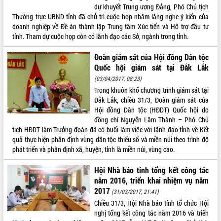
để phát triển du lịch Đắk Lắk
dự khuyết Trung ương Đảng, Phó Chủ tịch
Thường trực UBND tỉnh đã chủ trì cuộc họp nhằm lắng nghe ý kiến của
Khởi động Dự án Đầu tư xây dựng hạ
doanh nghiệp về Đề án thành lập Trung tâm Xúc tiến và Hỗ trợ đầu tư
tầng kỹ thuật Cụm công nghiệp Tân
tỉnh. Tham dự cuộc họp còn có lãnh đạo các Sở, ngành trong tỉnh.
Tiến
Gặp mặt các cơ quan báo chí nhân Kỷ
Đoàn giám sát của Hội đồng Dân tộc
niệm 101 năm Ngày Báo chí Cách
Quốc hội giám sát tại Đắk Lắk
mạng Việt Nam
(03/04/2017, 08:23)
Đắk Lắk sơ kết 4 năm triển khai thực
Trong khuôn khổ chương trình giám sát tại
hiện Đề án 06 của Chính phủ
Đắk Lắk, chiều 31/3, Đoàn giám sát của
Họp báo thông tin về Hội nghị Công bố
Hội đồng Dân tộc (HĐDT) Quốc hội do
Quy hoạch và Xúc tiến đầu tư tỉnh Đắk
đồng chí Nguyễn Lâm Thành – Phó Chủ
Lắk
tịch HĐDT làm Trưởng đoàn đã có buổi làm việc với lãnh đạo tỉnh về Kết
Khơi thông điểm nghẽn, đẩy nhanh
quả thực hiện phân định vùng dân tộc thiểu số và miền núi theo trình độ
giải ngân vốn khắc phục thiên tai
phát triển và phân định xã, huyện, tỉnh là miền núi, vùng cao.
HĐND tỉnh thông qua điều chỉnh Quy
hoạch tỉnh thời kỳ 2021-2030
Hội Nhà báo tỉnh tổng kết công tác
năm 2016, triển khai nhiệm vụ năm
Hội thảo góp ý hồ sơ điều chỉnh quy
hoạch tỉnh Đắk Lắk thời kỳ 2021-2030,
2017
(31/03/2017, 21:41)
tầm nhìn đến năm 2050
Chiều 31/3, Hội Nhà báo tỉnh tổ chức Hội
Nâng cao hiệu quả hoạt động của các
nghị tổng kết công tác năm 2016 và triển