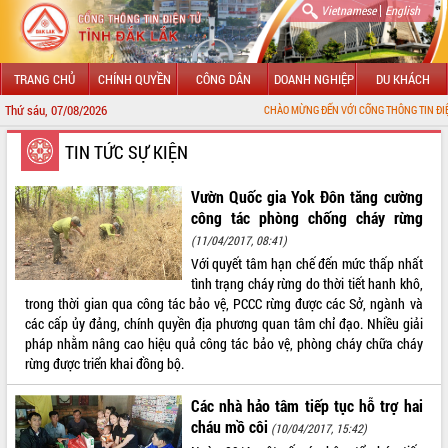
|
Vietnamese
English
TRANG CHỦ
CHÍNH QUYỀN
CÔNG DÂN
DOANH NGHIỆP
DU KHÁCH
Thứ sáu, 07/08/2026
CHÀO MỪNG ĐẾN VỚI CỔNG THÔNG TIN ĐIỆN TỬ TỈNH ĐẮK 
GIỚI THIỆU
TIN TỨC SỰ KIỆN
LÃNH ĐẠO UBND TỈNH
Vườn Quốc gia Yok Đôn tăng cường
công tác phòng chống cháy rừng
TIN TỨC SỰ KIỆN
(11/04/2017, 08:41)
Với quyết tâm hạn chế đến mức thấp nhất
SỞ, BAN, NGÀNH
tình trạng cháy rừng do thời tiết hanh khô,
trong thời gian qua công tác bảo vệ, PCCC rừng được các Sở, ngành và
UBND CÁC XÃ, PHƯỜNG
các cấp ủy đảng, chính quyền địa phương quan tâm chỉ đạo. Nhiều giải
pháp nhằm nâng cao hiệu quả công tác bảo vệ, phòng cháy chữa cháy
THÔNG TIN CHỈ ĐẠO ĐIỀU HÀNH
rừng được triển khai đồng bộ.
HỆ THỐNG VĂN BẢN
Các nhà hảo tâm tiếp tục hỗ trợ hai
cháu mồ côi
(10/04/2017, 15:42)
VĂN BẢN HĐND TỈNH