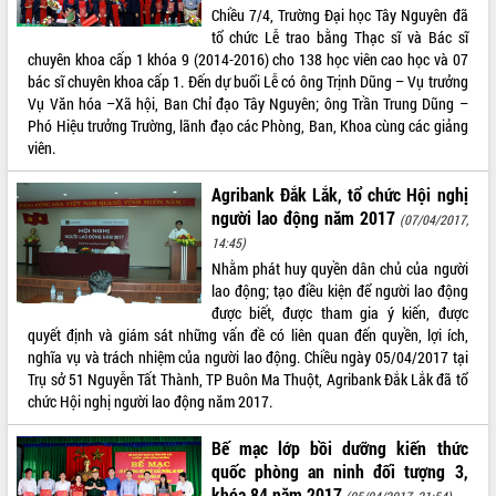
Chiều 7/4, Trường Đại học Tây Nguyên đã
VIDEO
tổ chức Lễ trao bằng Thạc sĩ và Bác sĩ
chuyên khoa cấp 1 khóa 9 (2014-2016) cho 138 học viên cao học và 07
Loading the player...
bác sĩ chuyên khoa cấp 1. Đến dự buổi Lễ có ông Trịnh Dũng – Vụ trưởng
Vụ Văn hóa –Xã hội, Ban Chỉ đạo Tây Nguyên; ông Trần Trung Dũng –
Lễ truy tặng danh hiệu “Bà Mẹ Việt
Phó Hiệu trưởng Trường, lãnh đạo các Phòng, Ban, Khoa cùng các giảng
Nam Anh hùng” và trao Huân chương
viên.
Lao động
UBND tỉnh Đắk Lắk triển khai nhiệm
Agribank Đắk Lắk, tổ chức Hội nghị
vụ 6 tháng cuối năm 2026
người lao động năm 2017
(07/04/2017,
Kỳ họp thứ Hai, Hội đồng nhân dân
14:45)
tỉnh khóa XI quyết nghị nhiều nội dung
Nhằm phát huy quyền dân chủ của người
quan trọng
ALBUM ẢNH
lao động; tạo điều kiện để người lao động
Bí thư Tỉnh ủy Lương Nguyễn Minh
được biết, được tham gia ý kiến, được
Triết thăm, tặng quà người có công với
quyết định và giám sát những vấn đề có liên quan đến quyền, lợi ích,
cách mạng
nghĩa vụ và trách nhiệm của người lao động. Chiều ngày 05/04/2017 tại
Rà soát, hoàn thiện hệ thống thiết chế
Trụ sở 51 Nguyễn Tất Thành, TP Buôn Ma Thuột, Agribank Đắk Lắk đã tổ
văn hóa, thể thao đáp ứng yêu cầu
chức Hội nghị người lao động năm 2017.
phát triển mới
Thường trực HĐND tỉnh Đắk Lắk gặp
Bế mạc lớp bồi dưỡng kiến thức
mặt Đoàn chuyên gia y tế TP. Hồ Chí
quốc phòng an ninh đối tượng 3,
Minh
khóa 84 năm 2017
LIÊN KẾT WEB
(05/04/2017, 21:54)