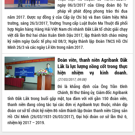
ngày 06/3/2017 của Công đoàn Bộ Tư
Ứng dụng sinh trắc học - Bước tiến
pháp về phát động phong trào thi đua
trong hành trình chuyển đổi số tại Đắk
năm 2017. Được sự đồng ý của Cấp ủy Chi bộ và Ban Giám hiệu Nhà
Lắk
trường, sáng 26/3/2017, Trường Trung cấp Luật Buôn Ma Thuột đã phối
Đắk Lắk nâng cao hiệu quả công tác
hợp Ngân hàng Hàng Hải Việt Nam chi nhánh Đắk Lắk tổ chức giải chạy
Đảng từ Sổ tay đảng viên điện tử
việt dã lần thứ hai chào Xuân Đinh Dậu 2017, lập thành tích chào mừng
Đắk Lắk đẩy mạnh nuôi biển công
kỷ niệm ngày Quốc tế phụ nữ 08/3; Ngày thành lập Đoàn TNCS Hồ Chí
nghệ, hướng tới phát triển thủy sản
Minh 26/3 và các ngày Lễ lớn trong năm 2017.
bền vững
Đoàn viên, thanh niên Agribank Đắk
Tập huấn nâng cao năng lực triển khai
Lắk là lực lượng nồng cốt trong thực
chuyển đổi số cho cán bộ, công chức
hiện nhiệm vụ kinh doanh.
cấp xã
(27/03/2017, 09:08)
Đắk Lắk phát động hưởng ứng Ngày
Quyền của người tiêu dùng Việt Nam
Đó là khẳng định của Ông Trần Đình
2026
Chánh, Bí thư Đảng ủy, Giám đốc Agribank
tỉnh Đắk Lắk trong buổi gặp mặt, tọa đàm với với gần 150 đoàn viên,
Đẩy mạnh cải cách hành chính, quyết
thanh niên đang công tác tại các đơn vị Agribank trực thuộc, nhân dịp
tâm đạt được mục tiêu tăng trưởng
đoàn cơ sở tổ chức kỷ niệm 86 năm thành lập Đoàn thanh niên Cộng sản
hai con số trong năm 2026
Hồ Chí Minh (26/03/1931-26/03/2017), Đại hội đoàn cơ sở lần thứ 6,
Tổ chức trang trọng Lễ hội Đền thờ
nhiệm kỳ 2017 – 2019.
Lương Văn Chánh năm 2026
Phó Bí thư Tỉnh ủy Đắk Lắk Đỗ Hữu