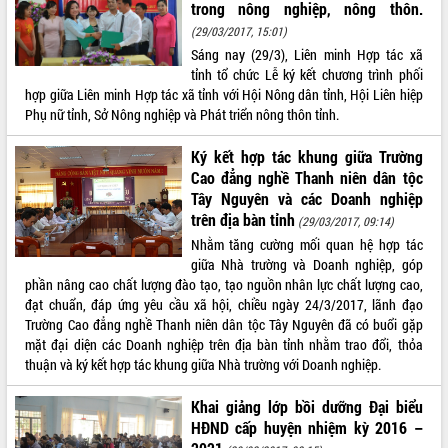
đến năm 2050
trong nông nghiệp, nông thôn.
Phát động chiến dịch 30 ngày đêm
(29/03/2017, 15:01)
giải phóng mặt bằng Tuyến đường bộ
Sáng nay (29/3), Liên minh Hợp tác xã
ven biển
tỉnh tổ chức Lễ ký kết chương trình phối
Đắk Lắk nỗ lực thúc đẩy tăng trưởng
hợp giữa Liên minh Hợp tác xã tỉnh với Hội Nông dân tỉnh, Hội Liên hiệp
kinh tế từ 10% trở lên trong Quý
Phụ nữ tỉnh, Sở Nông nghiệp và Phát triển nông thôn tỉnh.
II/2026
Ký kết hợp tác khung giữa Trường
Đắk Lắk ký kết thỏa thuận hợp tác về
chuyển đổi số giai đoạn 2026 – 2030
Cao đẳng nghề Thanh niên dân tộc
với Tập đoàn Bưu chính Viễn thông
Tây Nguyên và các Doanh nghiệp
Việt Nam
trên địa bàn tỉnh
(29/03/2017, 09:14)
Thứ trưởng Bộ Y tế làm việc với tỉnh
Nhằm tăng cường mối quan hệ hợp tác
Đắk Lắk về phát triển nhân lực y tế
giữa Nhà trường và Doanh nghiệp, góp
cho trạm y tế cấp xã
phần nâng cao chất lượng đào tạo, tạo nguồn nhân lực chất lượng cao,
đạt chuẩn, đáp ứng yêu cầu xã hội, chiều ngày 24/3/2017, lãnh đạo
Du lịch Đắk Lắk nâng tầm trải nghiệm
Trường Cao đẳng nghề Thanh niên dân tộc Tây Nguyên đã có buổi gặp
du khách thông qua Hệ thống cơ sở dữ
mặt đại diện các Doanh nghiệp trên địa bàn tỉnh nhằm trao đổi, thỏa
liệu và Bản đồ số
thuận và ký kết hợp tác khung giữa Nhà trường với Doanh nghiệp.
Tập huấn ứng dụng trí tuệ nhân tạo (AI)
trong thương mại điện tử năm 2026
Khai giảng lớp bồi dưỡng Đại biểu
Đoàn đại biểu Quốc hội tỉnh Đắk Lắk
HĐND cấp huyện nhiệm kỳ 2016 –
trao đổi thông tin trước Kỳ họp thứ