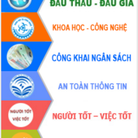
biển
Gỡ khó, khởi công xây dựng, sửa chữa
toàn bộ nhà ở cho hộ dân đúng tiến độ
đề ra
UBND tỉnh Đắk Lắk tổng kết công tác
quốc phòng, quân sự địa phương năm
2025
Tập trung triển khai quyết liệt, đồng bộ
các giải pháp nhằm thực hiện hiệu quả
các nhiệm vụ đề ra năm 2025
Phát huy vai trò của người có uy tín
trong phòng chống tảo hôn và hôn
nhân cận huyết thống
Nông sản Tây Nguyên thu hút doanh
nghiệp nước ngoài
Đắk Lắk định vị thương hiệu du lịch
“Biển – Rừng – Cà phê” trong không
gian phát triển mới
Hội nghị chia sẻ kinh nghiệm, chuyển
giao kỹ thuật y tế, định hướng phát
triển chuyên sâu đến 2030