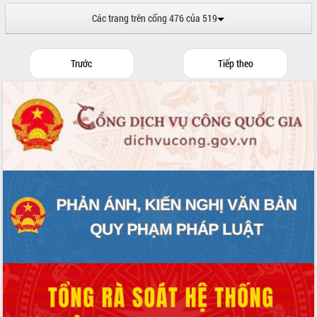
Huy giữ chức Bí thư Đảng ủy Ủy Ban
Các trang trên cổng 476 của 519
Nhân dân tỉnh
Bệnh án điện tử thúc đẩy chuyển đổi
số y tế tại Đắk Lắk
Trước
Tiếp theo
Chuyển đổi số thư viện: Mở rộng
không gian tri thức trong thời đại số
Đánh giá, rút kinh nghiệm công tác tổ
chức diễn tập trước ngày bầu cử
Chương trình “Gặp gỡ hữu nghị –
Friendship Meeting New Year 2026”
Bầu cử Quốc hội và HĐND: Cử tri Đắk
Lắk gửi gắm niềm tin, kỳ vọng vào lá
phiếu
Đắk Lắk sẵn sàng các điều kiện cho
Ngày hội bầu cử đại biểu Quốc hội
khóa XVI và HĐND các cấp nhiệm kỳ
2026-2031
Đảm bảo cuộc bầu cử đại biểu Quốc
hội và đại biểu HĐND các cấp diễn ra
an toàn, hiệu quả, đúng quy định