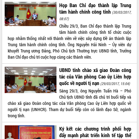
Đắk Lắk: Tôn vinh 46 giải pháp tại Hội
Họp Ban Chỉ đạo thành lập Trung
thi Sáng tạo Kỹ thuật 2024 - 2025
tâm hành chính công tỉnh
(30/03/2017,
Đắk Lắk rà soát, điều chỉnh Đề án 190
08:07)
về phát triển nuôi trồng thủy sản
Chiều 29/3, Ban Chỉ đạo thành lập Trung
tâm hành chính công tỉnh tổ chức cuộc
Phó Chủ tịch UBND tỉnh Đắk Lắk
họp nhằm thống nhất với thành viên về việc xây dựng Đề án thành lập
Trương Công Thái kiểm tra thực địa
Trung tâm hành chính công tỉnh. Ông Nguyễn Hải Ninh – Ủy viên dự
Dự án cao tốc Khánh Hòa - Buôn Ma
khuyết Trung ương Đảng, Phó Chủ tịch Thường trực UBND tỉnh, Trưởng
Thuột
Ban Chỉ đạo chủ trì cuộc họp cùng các thành viên.
Định vị cà phê Việt Nam như một “di
sản sống” trong dòng chảy toàn cầu
UBND tỉnh chào xã giao Đoàn công
Xây dựng nông thôn mới: Nâng cao đời
tác của Văn phòng Cao ủy Liên hợp
sống người dân từ những mô hình thiết
quốc về người tị nạn
(29/03/2017, 15:04)
thực
Sáng 29/3, ông Nguyễn Tuấn Hà – Phó
Quyết liệt tháo gỡ vướng mắc, đẩy
Chủ tịch UBND tỉnh đã chủ trì buổi tiếp và
nhanh tiến độ các dự án trọng điểm
chào xã giao Đoàn công tác của Văn phòng Cao ủy Liên hợp quốc về
trong Khu kinh tế Nam Phú Yên
người tị nạn (UNHCR). Tham dự buổi tiếp còn có lãnh đạo Sở, ngành
Hòn Yến phát triển du lịch gắn với bảo
trong tỉnh.
tồn biển
Lấy ý kiến điều chỉnh Quy hoạch tỉnh
Ký kết các chương trình phối hợp
Đắk Lắk thời kỳ 2021-2030, tầm nhìn
đẩy mạnh phát triển kinh tế tập thể