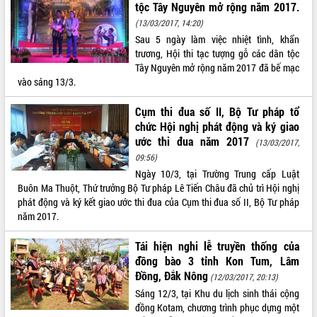
tộc Tây Nguyên mở rộng năm 2017.
hiện nhiệm vụ quản lý tài sản công
(13/03/2017, 14:20)
hàng tuần
Sau 5 ngày làm việc nhiệt tình, khẩn
Tháo gỡ những vướng mắc, đẩy mạnh
trương, Hội thi tạc tượng gỗ các dân tộc
công tác cải cách thủ tục hành chính
Tây Nguyên mở rộng năm 2017 đã bế mạc
tại Trung tâm Phục vụ hành chính
vào sáng 13/3.
công tỉnh
Đắk Lắk: Tôn vinh 46 giải pháp tại Hội
Cụm thi đua số II, Bộ Tư pháp tổ
thi Sáng tạo Kỹ thuật 2024 - 2025
chức Hội nghị phát động và ký giao
Đắk Lắk rà soát, điều chỉnh Đề án 190
ước thi đua năm 2017
(13/03/2017,
về phát triển nuôi trồng thủy sản
09:56)
Phó Chủ tịch UBND tỉnh Đắk Lắk
Ngày 10/3, tại Trường Trung cấp Luật
Trương Công Thái kiểm tra thực địa
Buôn Ma Thuột, Thứ trưởng Bộ Tư pháp Lê Tiến Châu đã chủ trì Hội nghị
Dự án cao tốc Khánh Hòa - Buôn Ma
phát động và ký kết giao ước thi đua của Cụm thi đua số II, Bộ Tư pháp
Thuột
năm 2017.
Định vị cà phê Việt Nam như một “di
sản sống” trong dòng chảy toàn cầu
Tái hiện nghi lễ truyền thống của
đồng bào 3 tỉnh Kon Tum, Lâm
Xây dựng nông thôn mới: Nâng cao đời
Đồng, Đắk Nông
sống người dân từ những mô hình thiết
(12/03/2017, 20:13)
thực
Sáng 12/3, tại Khu du lịch sinh thái cộng
Quyết liệt tháo gỡ vướng mắc, đẩy
đồng Kotam, chương trình phục dựng một