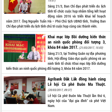
15:07)
Sáng 21/3, Ban Chỉ đạo phát triển du lịch
ĐIỂM TIN VĂN BẢN
tỉnh tổ chức cuộc họp nhằm tổng kết hoạt
động năm 2016 và triển khai kế hoạch
QUY HOẠCH - KẾ HOẠCH
năm 2017. Ông Nguyễn Tuấn Hà – Phó Chủ tịch UBND tỉnh, Trưởng Ban
Chỉ đạo phát triển du lịch tỉnh chủ trì cuộc họp cùng các thành viên.
Khai mạc lớp Bồi dưỡng kiến thức
an ninh quốc phòng đối tượng 3,
khóa 84 năm 2017.
(21/03/2017, 15:03)
Sáng 21/3, tại Trường Quân sự địa phương
tỉnh, Hội đồng Giáo dục quốc phòng và an
ninh tỉnh tổ chức Khai mạc lớp Bồi dưỡng
kiến thức an ninh quốc phòng đối tượng 3, khóa 84 năm 2017.
Agribank Đắk Lắk đồng hành cùng
Lễ hội Cà phê Buôn Ma Thuột.
(20/03/2017, 09:37)
Lễ hội Cà phê Buôn Ma Thuột lần thứ 6,
ngày hội của "đại gia đình" cà phê Việt
Nam.