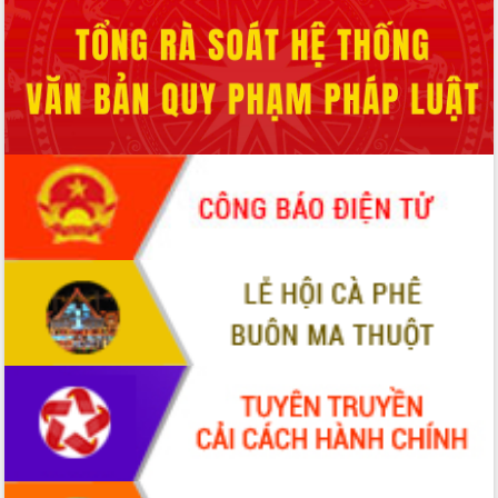
Đẩy mạnh cải cách hành chính, quyết
tâm đạt được mục tiêu tăng trưởng
hai con số trong năm 2026
Tổ chức trang trọng Lễ hội Đền thờ
Lương Văn Chánh năm 2026
Phó Bí thư Tỉnh ủy Đắk Lắk Đỗ Hữu
Huy giữ chức Bí thư Đảng ủy Ủy Ban
Nhân dân tỉnh
Bệnh án điện tử thúc đẩy chuyển đổi
số y tế tại Đắk Lắk
Chuyển đổi số thư viện: Mở rộng
không gian tri thức trong thời đại số
Đánh giá, rút kinh nghiệm công tác tổ
chức diễn tập trước ngày bầu cử
Chương trình “Gặp gỡ hữu nghị –
Friendship Meeting New Year 2026”
Bầu cử Quốc hội và HĐND: Cử tri Đắk
Lắk gửi gắm niềm tin, kỳ vọng vào lá
phiếu
Đắk Lắk sẵn sàng các điều kiện cho