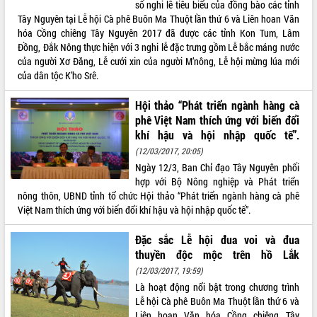
nhanh tiến độ các dự án trọng điểm
số nghi lễ tiêu biểu của đồng bào các tỉnh
trong Khu kinh tế Nam Phú Yên
Tây Nguyên tại Lễ hội Cà phê Buôn Ma Thuột lần thứ 6 và Liên hoan Văn
hóa Cồng chiêng Tây Nguyên 2017 đã được các tỉnh Kon Tum, Lâm
Hòn Yến phát triển du lịch gắn với bảo
Đồng, Đắk Nông thực hiện với 3 nghi lễ đặc trưng gồm Lễ bắc máng nước
tồn biển
của người Xơ Đăng, Lễ cưới xin của người M’nông, Lễ hội mừng lúa mới
Lấy ý kiến điều chỉnh Quy hoạch tỉnh
của dân tộc K’ho Srê.
Đắk Lắk thời kỳ 2021-2030, tầm nhìn
đến năm 2050
Hội thảo “Phát triển ngành hàng cà
Phát động chiến dịch 30 ngày đêm
phê Việt Nam thích ứng với biến đổi
giải phóng mặt bằng Tuyến đường bộ
khí hậu và hội nhập quốc tế”.
ven biển
(12/03/2017, 20:05)
Đắk Lắk nỗ lực thúc đẩy tăng trưởng
Ngày 12/3, Ban Chỉ đạo Tây Nguyên phối
kinh tế từ 10% trở lên trong Quý
hợp với Bộ Nông nghiệp và Phát triển
II/2026
nông thôn, UBND tỉnh tổ chức Hội thảo “Phát triển ngành hàng cà phê
Đắk Lắk ký kết thỏa thuận hợp tác về
Việt Nam thích ứng với biến đổi khí hậu và hội nhập quốc tế”.
chuyển đổi số giai đoạn 2026 – 2030
với Tập đoàn Bưu chính Viễn thông
Đặc sắc Lễ hội đua voi và đua
Việt Nam
thuyền độc mộc trên hồ Lắk
Thứ trưởng Bộ Y tế làm việc với tỉnh
(12/03/2017, 19:59)
Đắk Lắk về phát triển nhân lực y tế
Là hoạt động nổi bật trong chương trình
cho trạm y tế cấp xã
Lễ hội Cà phê Buôn Ma Thuột lần thứ 6 và
Du lịch Đắk Lắk nâng tầm trải nghiệm
Liên hoan Văn hóa Cồng chiêng Tây