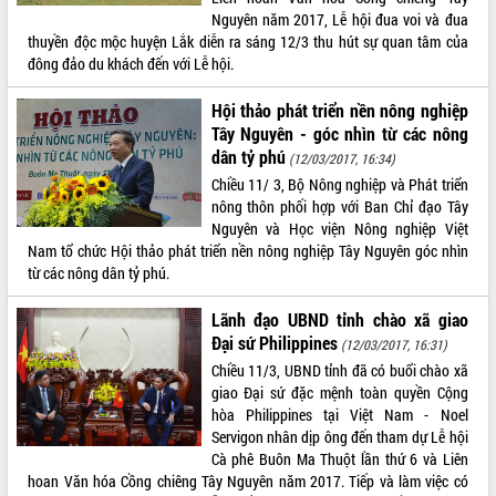
du khách thông qua Hệ thống cơ sở dữ
Nguyên năm 2017, Lễ hội đua voi và đua
liệu và Bản đồ số
thuyền độc mộc huyện Lắk diễn ra sáng 12/3 thu hút sự quan tâm của
đông đảo du khách đến với Lễ hội.
Tập huấn ứng dụng trí tuệ nhân tạo (AI)
trong thương mại điện tử năm 2026
Hội thảo phát triển nền nông nghiệp
Đoàn đại biểu Quốc hội tỉnh Đắk Lắk
Tây Nguyên - góc nhìn từ các nông
trao đổi thông tin trước Kỳ họp thứ
dân tỷ phú
nhất, Quốc hội khóa XVI
(12/03/2017, 16:34)
Chiều 11/ 3, Bộ Nông nghiệp và Phát triển
Quyết liệt cải cách hành chính, khơi
nông thôn phối hợp với Ban Chỉ đạo Tây
thông nguồn lực phát triển
Nguyên và Học viện Nông nghiệp Việt
Nâng cao hiệu lực, hiệu quả HĐND
Nam tổ chức Hội thảo phát triển nền nông nghiệp Tây Nguyên góc nhìn
tỉnh thông qua hiện đại hóa hành chính
từ các nông dân tỷ phú.
Xã Ea Phê gắn cải cách hành chính với
chuyển đổi số
Lãnh đạo UBND tỉnh chào xã giao
Phó Chủ tịch Thường trực UBND tỉnh
Đại sứ Philippines
(12/03/2017, 16:31)
Hồ Thị Nguyên Thảo làm việc tại Trung
Chiều 11/3, UBND tỉnh đã có buổi chào xã
tâm Phục vụ hành chính công xã Ea
giao Đại sứ đặc mệnh toàn quyền Cộng
Phê
hòa Philippines tại Việt Nam - Noel
Xây dựng nền hành chính số đồng
Servigon nhân dịp ông đến tham dự Lễ hội
hành cùng nông dân dân, doanh nghiệp
Cà phê Buôn Ma Thuột lần thứ 6 và Liên
Giai đoạn 2026-2030, Đắk Lắk phấn
hoan Văn hóa Cồng chiêng Tây Nguyên năm 2017. Tiếp và làm việc có