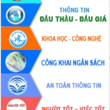
Đoàn thanh tra EC
Chủ tịch UBND tỉnh Tạ Anh Tuấn thăm,
chúc mừng các bệnh viện nhân Ngày
Thầy thuốc Việt Nam
Rộn ràng lễ hội truyền thống Sông
nước Đà Nông lần thứ I năm 2026
Kỳ họp Chuyên đề lần thứ Năm, HĐND
tỉnh Đắk Lắk thông qua các nghị quyết
quan trọng
Thống nhất danh sách giới thiệu ứng
cử đại biểu Quốc hội khoá XVI và đại
biểu HĐND tỉnh Đắk Lắk, nhiệm kỳ
2026-2031
Phát động hai phong trào thi đua quan
trọng trong kỷ nguyên mới
Hội nghị lần thứ tư Ban Chỉ đạo công
tác bầu cử tỉnh Đắk Lắk
Hội nghị Báo cáo viên Trung ương
tháng 01/2026
Phó Thủ tướng Hồ Quốc Dũng đánh giá