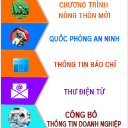
Ngày hội bầu cử đại biểu Quốc hội
khóa XVI và HĐND các cấp nhiệm kỳ
2026-2031
Đảm bảo cuộc bầu cử đại biểu Quốc
hội và đại biểu HĐND các cấp diễn ra
an toàn, hiệu quả, đúng quy định
Thủ tướng Chính phủ Phạm Minh Chính
kiểm tra, chỉ đạo hoàn thành các dự
án cao tốc và thăm khu tái định cư tại
Đắk Lắk
Sôi nổi Hội đua ngựa truyền thống Gò
Thì Thùng mừng Xuân Bính Ngọ 2026
Lãnh đạo tỉnh dâng hương tưởng niệm
tại Đập Đồng Cam đầu Xuân Bính Ngọ
Ngành nông nghiệp phấn đấu tăng
trưởng đạt 5,86% trong năm 2026
UBND tỉnh Đắk Lắk triển khai công tác
quốc phòng, quân sự địa phương năm
2026
Đắk Lắk tập trung toàn lực khắc phục
tồn tại IUU, sẵn sàng làm việc với