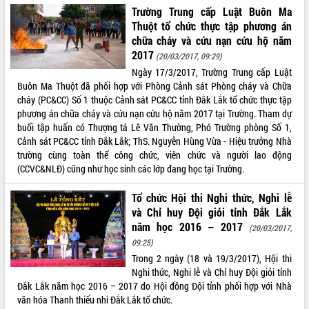
Trường Trung cấp Luật Buôn Ma
VIDEO
Thuột tổ chức thực tập phương án
chữa cháy và cứu nạn cứu hộ năm
Loading the player...
2017
(20/03/2017, 09:29)
Trailer Lễ hội Sầu riêng Đắk Lắk năm
Ngày 17/3/2017, Trường Trung cấp Luật
2026
Buôn Ma Thuột đã phối hợp với Phòng Cảnh sát Phòng cháy và Chữa
Khám bệnh, cấp phát thuốc miễn phí
cháy (PC&CC) Số 1 thuộc Cảnh sát PC&CC tỉnh Đắk Lắk tổ chức thực tập
và tặng quà người dân xã Cư Pui
phương án chữa cháy và cứu nạn cứu hộ năm 2017 tại Trường. Tham dự
buổi tập huấn có Thượng tá Lê Văn Thường, Phó Trường phòng Số 1,
Hội nghị UBND tỉnh Đắk Lắk thường kỳ
Cảnh sát PC&CC tỉnh Đắk Lắk; ThS. Nguyễn Hùng Vừa - Hiệu trưởng Nhà
tháng 7/2026
trường cùng toàn thể công chức, viên chức và người lao động
Lễ truy tặng danh hiệu “Bà Mẹ Việt
(CCVC&NLĐ) cũng như học sinh các lớp đang học tại Trường.
ALBUM ẢNH
Nam Anh hùng” và trao Huân chương
Lao động
Tổ chức Hội thi Nghi thức, Nghi lễ
UBND tỉnh Đắk Lắk triển khai nhiệm
và Chỉ huy Đội giỏi tỉnh Đắk Lắk
vụ 6 tháng cuối năm 2026
năm học 2016 – 2017
(20/03/2017,
Kỳ họp thứ Hai, Hội đồng nhân dân
09:25)
tỉnh khóa XI quyết nghị nhiều nội dung
Trong 2 ngày (18 và 19/3/2017), Hội thi
quan trọng
Nghi thức, Nghi lễ và Chỉ huy Đội giỏi tỉnh
Bí thư Tỉnh ủy Lương Nguyễn Minh
Đắk Lắk năm học 2016 – 2017 do Hội đồng Đội tỉnh phối hợp với Nhà
Triết thăm, tặng quà người có công với
văn hóa Thanh thiếu nhi Đắk Lắk tổ chức.
cách mạng
LIÊN KẾT WEB