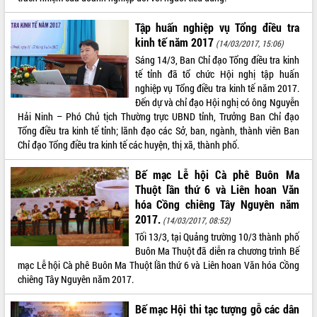
HĐND tỉnh thông qua điều chỉnh Quy
hoạch tỉnh thời kỳ 2021-2030
Tập huấn nghiệp vụ Tổng điều tra
Hội thảo góp ý hồ sơ điều chỉnh quy
kinh tế năm 2017
(14/03/2017, 15:06)
hoạch tỉnh Đắk Lắk thời kỳ 2021-2030,
Sáng 14/3, Ban Chỉ đạo Tổng điều tra kinh
tầm nhìn đến năm 2050
tế tỉnh đã tổ chức Hội nghị tập huấn
Nâng cao hiệu quả hoạt động của các
nghiệp vụ Tổng điều tra kinh tế năm 2017.
doanh nghiệp nhà nước
Đến dự và chỉ đạo Hội nghị có ông Nguyễn
Hội nghị triển khai kết nối mạng
Hải Ninh – Phó Chủ tịch Thường trực UBND tỉnh, Trưởng Ban Chỉ đạo
truyền số liệu chuyên dùng phục vụ cơ
Tổng điều tra kinh tế tỉnh; lãnh đạo các Sở, ban, ngành, thành viên Ban
quan Đảng, Nhà nước
Chỉ đạo Tổng điều tra kinh tế các huyện, thị xã, thành phố.
Lễ phát động chuỗi hoạt động chung
Bế mạc Lễ hội Cà phê Buôn Ma
tay làm sạch môi trường
Thuột lần thứ 6 và Liên hoan Văn
Xã Ea Kar bước chuyển mình trong
hóa Cồng chiêng Tây Nguyên năm
công tác cải cách hành chính mô hình
2017.
mới
(14/03/2017, 08:52)
Tối 13/3, tại Quảng trường 10/3 thành phố
UBND tỉnh họp báo định kỳ tháng 4
Buôn Ma Thuột đã diễn ra chương trình Bế
năm 2026
mạc Lễ hội Cà phê Buôn Ma Thuột lần thứ 6 và Liên hoan Văn hóa Cồng
Hội thảo khoa học “Giải pháp thúc đẩy
chiêng Tây Nguyên năm 2017.
phát triển nền kinh tế xanh tại tỉnh
Đắk Lắk”
Bế mạc Hội thi tạc tượng gỗ các dân
Tăng cường giám sát, đôn đốc thực