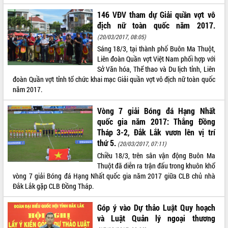
Rà soát, hoàn thiện hệ thống thiết chế
146 VĐV tham dự Giải quần vợt vô
văn hóa, thể thao đáp ứng yêu cầu
địch nữ toàn quốc năm 2017.
phát triển mới
(20/03/2017, 08:05)
Thường trực HĐND tỉnh Đắk Lắk gặp
THỐNG KÊ TRUY CẬP
Sáng 18/3, tại thành phố Buôn Ma Thuột,
mặt Đoàn chuyên gia y tế TP. Hồ Chí
Liên đoàn Quần vợt Việt Nam phối hợp với
Minh
Hôm nay:
23947
Sở Văn hóa, Thể thao và Du lịch tỉnh, Liên
Lễ truy điệu và an táng hài cốt liệt sĩ
Tất cả:
đoàn Quần vợt tỉnh tổ chức khai mạc Giải quần vợt vô địch nữ toàn quốc
66109615
tại Nghĩa trang Liệt sĩ xã Sơn Hòa
năm 2017.
Bàn giải pháp tháo gỡ khó khăn trong
Vòng 7 giải Bóng đá Hạng Nhất
xuất khẩu sầu riêng và triển khai quy
quốc gia năm 2017: Thắng Đồng
định EUDR
Tháp 3-2, Đắk Lắk vươn lên vị trí
Thứ trưởng Bộ Nông nghiệp và Môi
thứ 5.
trường Nguyễn Hoàng Hiệp khảo sát
(20/03/2017, 07:11)
vùng trồng và doanh nghiệp đóng gói
Chiều 18/3, trên sân vận động Buôn Ma
sầu riêng tại Đắk Lắk
Thuột đã diễn ra trận đấu trong khuôn khổ
vòng 7 giải Bóng đá Hạng Nhất quốc gia năm 2017 giữa CLB chủ nhà
Trình diễn nghệ thuật chế biến các
Đắk Lắk gặp CLB Đồng Tháp.
món ăn từ sầu riêng
Đắk Lắk công bố Quy hoạch và xúc
Góp ý vào Dự thảo Luật Quy hoạch
tiến đầu tư tỉnh
và Luật Quản lý ngoại thương
Ngành cá ngừ Đắk Lắk chủ động thích