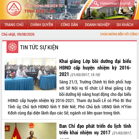
|
Vietnamese
English
TRANG CHỦ
CHÍNH QUYỀN
CÔNG DÂN
DOANH NGHIỆP
DU KHÁCH
Chủ nhật, 09/08/2026
CHÀO MỪNG ĐẾN VỚI CỔNG THÔNG TIN ĐIỆN
GIỚI THIỆU
TIN TỨC SỰ KIỆN
LÃNH ĐẠO UBND TỈNH
Khai giảng Lớp bồi dưỡng đại biểu
HĐND cấp huyện nhiệm kỳ 2016-
TIN TỨC SỰ KIỆN
2021
(21/03/2017, 15:10)
Sáng 21/3, Trường Chính trị tỉnh phối hợp
SỞ, BAN, NGÀNH
với Sở Nội vụ tổ chức Lễ khai giảng Lớp
bồi dưỡng kỹ năng hoạt động cho đại biểu
UBND CÁC XÃ, PHƯỜNG
HĐND cấp huyện nhiệm kỳ 2016-2021. Tham dự buổi Lễ có Phó Bí thư
Tỉnh ủy, Chủ tịch HĐND tỉnh Y Biêr Niê; Phó Chủ tịch UBND tỉnh H’Yim
THÔNG TIN CHỈ ĐẠO ĐIỀU HÀNH
Kđoh cùng đại diện lãnh đạo các Sở, ngành có liên quan trong tỉnh.
HỆ THỐNG VĂN BẢN
Ban Chỉ đạo phát triển du lịch tỉnh
triển khai nhiệm vụ 2017
(21/03/2017,
VĂN BẢN HĐND TỈNH