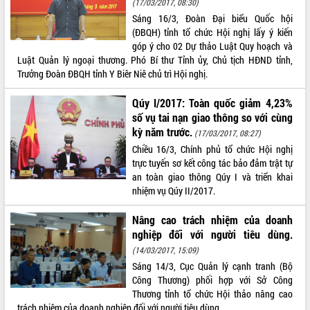
(17/03/2017, 08:30)
ứng để giữ vững thị trường xuất khẩu
Sáng 16/3, Đoàn Đại biểu Quốc hội
Diễn đàn Kinh tế tư nhân Việt Nam đột
(ĐBQH) tỉnh tổ chức Hội nghị lấy ý kiến
phá cơ chế - Hợp tác công tư
góp ý cho 02 Dự thảo Luật Quy hoạch và
Đề án 06 tạo bước ngoặt đột phá trong
Luật Quản lý ngoại thương. Phó Bí thư Tỉnh ủy, Chủ tịch HĐND tỉnh,
cải cách hành chính tỉnh Đắk Lắk
Trưởng Đoàn ĐBQH tỉnh Y Biêr Niê chủ trì Hội nghị.
Kết nối tour, đẩy mạnh chuyển đổi số
để phát triển du lịch Đắk Lắk
Qúy I/2017: Toàn quốc giảm 4,23%
số vụ tai nạn giao thông so với cùng
Khởi động Dự án Đầu tư xây dựng hạ
kỳ năm trước.
tầng kỹ thuật Cụm công nghiệp Tân
(17/03/2017, 08:27)
Tiến
Chiều 16/3, Chính phủ tổ chức Hội nghị
Gặp mặt các cơ quan báo chí nhân Kỷ
trực tuyến sơ kết công tác bảo đảm trật tự
niệm 101 năm Ngày Báo chí Cách
an toàn giao thông Qúy I và triển khai
mạng Việt Nam
nhiệm vụ Qúy II/2017.
Đắk Lắk sơ kết 4 năm triển khai thực
Nâng cao trách nhiệm của doanh
hiện Đề án 06 của Chính phủ
nghiệp đối với người tiêu dùng.
Họp báo thông tin về Hội nghị Công bố
(14/03/2017, 15:09)
Quy hoạch và Xúc tiến đầu tư tỉnh Đắk
Sáng 14/3, Cục Quản lý cạnh tranh (Bộ
Lắk
Công Thương) phối hợp với Sở Công
Khơi thông điểm nghẽn, đẩy nhanh
Thương tỉnh tổ chức Hội thảo nâng cao
giải ngân vốn khắc phục thiên tai
trách nhiệm của doanh nghiệp đối với người tiêu dùng.