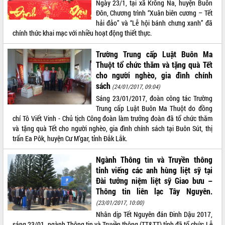
Ngày 23/1, tại xã Krông Na, huyện Buôn
Hội thảo góp ý hồ sơ điều chỉnh quy
Đôn, Chương trình “Xuân biên cương – Tết
hoạch tỉnh Đắk Lắk thời kỳ 2021-2030,
hải đảo” và “Lễ hội bánh chưng xanh” đã
tầm nhìn đến năm 2050
chính thức khai mạc với nhiều hoạt động thiết thực.
Nâng cao hiệu quả hoạt động của các
doanh nghiệp nhà nước
Trường Trung cấp Luật Buôn Ma
Hội nghị triển khai kết nối mạng
Thuột tổ chức thăm và tặng quà Tết
truyền số liệu chuyên dùng phục vụ cơ
cho người nghèo, gia đình chính
quan Đảng, Nhà nước
sách
(24/01/2017, 09:04)
Lễ phát động chuỗi hoạt động chung
Sáng 23/01/2017, đoàn công tác Trường
tay làm sạch môi trường
Trung cấp Luật Buôn Ma Thuột do đồng
Xã Ea Kar bước chuyển mình trong
chí Tô Viết Vinh - Chủ tịch Công đoàn làm trưởng đoàn đã tổ chức thăm
công tác cải cách hành chính mô hình
và tặng quà Tết cho người nghèo, gia đình chính sách tại Buôn Sút, thị
mới
trấn Ea Pôk, huyện Cư M’gar, tỉnh Đắk Lắk.
UBND tỉnh họp báo định kỳ tháng 4
năm 2026
Ngành Thông tin và Truyền thông
Hội thảo khoa học “Giải pháp thúc đẩy
tỉnh viếng các anh hùng liệt sỹ tại
phát triển nền kinh tế xanh tại tỉnh
Đài tưởng niệm liệt sỹ Giao bưu –
Đắk Lắk”
Thông tin liên lạc Tây Nguyên.
Tăng cường giám sát, đôn đốc thực
(23/01/2017, 10:00)
hiện nhiệm vụ quản lý tài sản công
Nhân dịp Tết Nguyên đán Đinh Dậu 2017,
hàng tuần
sáng 23/01, ngành Thông tin và Truyền thông (TT&TT) tỉnh đã tổ chức Lễ