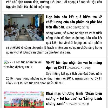
Phó Chủ tịch UBND tỉnh, Trưởng Tiểu ban Đối ngoại, Lễ tân và Hậu cần
phá cơ chế - Hợp tác công tư
Nguyễn Tuấn Hà chủ trì cuộc họp.
Đề án 06 tạo bước ngoặt đột phá trong
cải cách hành chính tỉnh Đắk Lắk
Họp báo cáo kết quả kiểm tra về
Kết nối tour, đẩy mạnh chuyển đổi số
chất lượng của sản phẩm cà phê bột
để phát triển du lịch Đắk Lắk
trên địa bàn.
(25/01/2017, 08:12)
Khởi động Dự án Đầu tư xây dựng hạ
Sáng 24/01, Sở Nông nghiệp và Phát triển
tầng kỹ thuật Cụm công nghiệp Tân
nông thôn tổ chức cuộc họp báo cáo kết
Tiến
quả kiểm tra về chất lượng của sản phẩm
Gặp mặt các cơ quan báo chí nhân Kỷ
cà phê bột và công tác quản lý, trách nhiệm của cơ quan chức năng trong
niệm 101 năm Ngày Báo chí Cách
quản lý chất lượng sản phẩm cà phê trên địa bàn.
mạng Việt Nam
Đắk Lắk sơ kết 4 năm triển khai thực
VNPT liên tục nhận tin vui từ mảng
hiện Đề án 06 của Chính phủ
dịch vụ CNTT
(24/01/2017, 15:18)
Họp báo thông tin về Hội nghị Công bố
Sau những kết quả tích cực đạt được năm
Quy hoạch và Xúc tiến đầu tư tỉnh Đắk
2016, ngay trong những ngày đầu năm mới 2017, mảng dịch vụ CNTT
Lắk
của VNPT lại liên tục đón nhận nhiều tin vui.
Khơi thông điểm nghẽn, đẩy nhanh
giải ngân vốn khắc phục thiên tai
Khai mạc Chương trình “Xuân biên
cương – Tết hải đảo” và “Lễ hội bánh
HĐND tỉnh thông qua điều chỉnh Quy
chưng xanh”
hoạch tỉnh thời kỳ 2021-2030
(24/01/2017, 14:44)