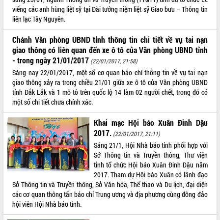
viếng các anh hùng liệt sỹ tại Đài tưởng niệm liệt sỹ Giao bưu – Thông tin
Tháo gỡ những vướng mắc, đẩy mạnh
liên lạc Tây Nguyên.
công tác cải cách thủ tục hành chính
tại Trung tâm Phục vụ hành chính
công tỉnh
Chánh Văn phòng UBND tỉnh thông tin chi tiết về vụ tai nạn
giao thông có liên quan đến xe ô tô của Văn phòng UBND tỉnh
Đắk Lắk: Tôn vinh 46 giải pháp tại Hội
- trong ngày 21/01/2017
thi Sáng tạo Kỹ thuật 2024 - 2025
(22/01/2017, 21:58)
Sáng nay 22/01/2017, một số cơ quan báo chí thông tin về vụ tai nạn
Đắk Lắk rà soát, điều chỉnh Đề án 190
giao thông xảy ra trong chiều 21/01 giữa xe ô tô của Văn phòng UBND
về phát triển nuôi trồng thủy sản
tỉnh Đắk Lắk và 1 mô tô trên quốc lộ 14 làm 02 người chết, trong đó có
Phó Chủ tịch UBND tỉnh Đắk Lắk
một số chi tiết chưa chính xác.
Trương Công Thái kiểm tra thực địa
Dự án cao tốc Khánh Hòa - Buôn Ma
Khai mạc Hội báo Xuân Đinh Dậu
Thuột
2017.
(22/01/2017, 21:11)
Định vị cà phê Việt Nam như một “di
Sáng 21/1, Hội Nhà báo tỉnh phối hợp với
sản sống” trong dòng chảy toàn cầu
Sở Thông tin và Truyền thông, Thư viện
Xây dựng nông thôn mới: Nâng cao đời
tỉnh tổ chức Hội báo Xuân Đinh Dậu năm
sống người dân từ những mô hình thiết
2017. Tham dự Hội báo Xuân có lãnh đạo
thực
Sở Thông tin và Truyền thông, Sở Văn hóa, Thể thao và Du lịch, đại diện
Quyết liệt tháo gỡ vướng mắc, đẩy
các cơ quan thông tấn báo chí Trung ương và địa phương cùng đông đảo
nhanh tiến độ các dự án trọng điểm
hội viên Hội Nhà báo tỉnh.
trong Khu kinh tế Nam Phú Yên