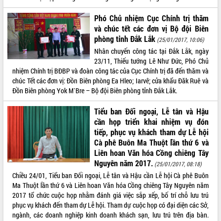
phát triển mới
Phó Chủ nhiệm Cục Chính trị thăm
Thường trực HĐND tỉnh Đắk Lắk gặp
và chúc tết các đơn vị Bộ đội Biên
mặt Đoàn chuyên gia y tế TP. Hồ Chí
phòng tỉnh Đắk Lắk
(25/01/2017, 10:06)
Minh
THỐNG KÊ TRUY CẬP
Nhân chuyến công tác tại Đắk Lắk, ngày
Lễ truy điệu và an táng hài cốt liệt sĩ
23/11, Thiếu tướng Lê Như Đức, Phó Chủ
tại Nghĩa trang Liệt sĩ xã Sơn Hòa
Hôm nay:
30058
nhiệm Chính trị BĐBP và đoàn công tác của Cục Chính trị đã đến thăm và
Bàn giải pháp tháo gỡ khó khăn trong
Tất cả:
66075381
chúc Tết các đơn vị: Đồn Biên phòng Ea Hleo; Iarvê; cửa khẩu Đăk Ruê và
xuất khẩu sầu riêng và triển khai quy
Đồn Biên phòng Yok M`Bre – Bộ đội Biên phòng tỉnh Đắk Lắk.
định EUDR
Thứ trưởng Bộ Nông nghiệp và Môi
Tiểu ban Đối ngoại, Lễ tân và Hậu
trường Nguyễn Hoàng Hiệp khảo sát
cần họp triển khai nhiệm vụ đón
vùng trồng và doanh nghiệp đóng gói
tiếp, phục vụ khách tham dự Lễ hội
sầu riêng tại Đắk Lắk
Cà phê Buôn Ma Thuột lần thứ 6 và
Trình diễn nghệ thuật chế biến các
Liên hoan Văn hóa Cồng chiêng Tây
món ăn từ sầu riêng
Nguyên năm 2017.
(25/01/2017, 08:18)
Đắk Lắk công bố Quy hoạch và xúc
Chiều 24/01, Tiểu ban Đối ngoại, Lễ tân và Hậu cần Lễ hội Cà phê Buôn
tiến đầu tư tỉnh
Ma Thuột lần thứ 6 và Liên hoan Văn hóa Cồng chiêng Tây Nguyên năm
Ngành cá ngừ Đắk Lắk chủ động thích
2017 tổ chức cuộc họp nhằm đánh giá việc sắp xếp, bố trí chỗ lưu trú
ứng để giữ vững thị trường xuất khẩu
phục vụ khách đến tham dự Lễ hội. Tham dự cuộc họp có đại diện các Sở,
ngành, các doanh nghiệp kinh doanh khách sạn, lưu trú trên địa bàn.
Diễn đàn Kinh tế tư nhân Việt Nam đột