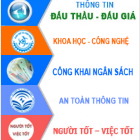
Hội nghị Ban Chấp hành Đảng bộ tỉnh
Đắk Lắk lần thứ 2 (mở rộng)
Tập trung giải phóng mặt bằng, đẩy
nhanh tiến độ Tuyến đường bộ ven
biển
Gỡ khó, khởi công xây dựng, sửa chữa
toàn bộ nhà ở cho hộ dân đúng tiến độ
đề ra
UBND tỉnh Đắk Lắk tổng kết công tác
quốc phòng, quân sự địa phương năm
2025
Tập trung triển khai quyết liệt, đồng bộ
các giải pháp nhằm thực hiện hiệu quả
các nhiệm vụ đề ra năm 2025
Phát huy vai trò của người có uy tín
trong phòng chống tảo hôn và hôn
nhân cận huyết thống
Nông sản Tây Nguyên thu hút doanh
nghiệp nước ngoài
Đắk Lắk định vị thương hiệu du lịch
“Biển – Rừng – Cà phê” trong không