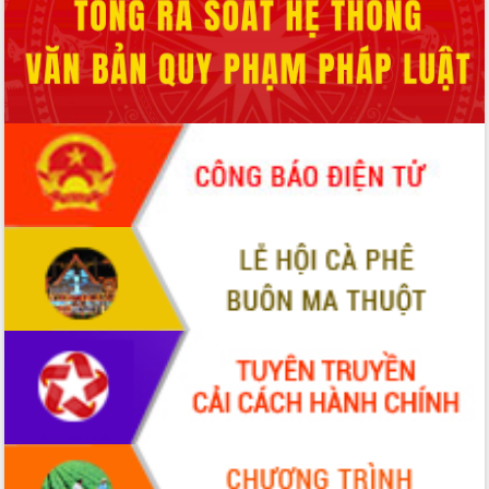
2026-2031
Đảm bảo cuộc bầu cử đại biểu Quốc
hội và đại biểu HĐND các cấp diễn ra
an toàn, hiệu quả, đúng quy định
Thủ tướng Chính phủ Phạm Minh Chính
kiểm tra, chỉ đạo hoàn thành các dự
án cao tốc và thăm khu tái định cư tại
Đắk Lắk
Sôi nổi Hội đua ngựa truyền thống Gò
Thì Thùng mừng Xuân Bính Ngọ 2026
Lãnh đạo tỉnh dâng hương tưởng niệm
tại Đập Đồng Cam đầu Xuân Bính Ngọ
Ngành nông nghiệp phấn đấu tăng
trưởng đạt 5,86% trong năm 2026
UBND tỉnh Đắk Lắk triển khai công tác
quốc phòng, quân sự địa phương năm
2026
Đắk Lắk tập trung toàn lực khắc phục
tồn tại IUU, sẵn sàng làm việc với
Đoàn thanh tra EC
Chủ tịch UBND tỉnh Tạ Anh Tuấn thăm,