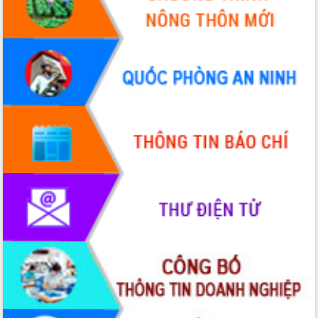
chúc mừng các bệnh viện nhân Ngày
Thầy thuốc Việt Nam
Rộn ràng lễ hội truyền thống Sông
nước Đà Nông lần thứ I năm 2026
Kỳ họp Chuyên đề lần thứ Năm, HĐND
tỉnh Đắk Lắk thông qua các nghị quyết
quan trọng
Thống nhất danh sách giới thiệu ứng
cử đại biểu Quốc hội khoá XVI và đại
biểu HĐND tỉnh Đắk Lắk, nhiệm kỳ
2026-2031
Phát động hai phong trào thi đua quan
trọng trong kỷ nguyên mới
Hội nghị lần thứ tư Ban Chỉ đạo công
tác bầu cử tỉnh Đắk Lắk
Hội nghị Báo cáo viên Trung ương
tháng 01/2026
Phó Thủ tướng Hồ Quốc Dũng đánh giá
cao kết quả Chiến dịch Quang Trung
tại Đắk Lắk