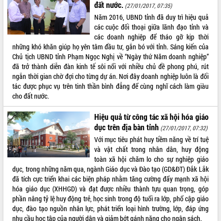
đất nước.
(27/01/2017, 07:35)
VIDEO
Năm 2016, UBND tỉnh đã duy trì hiệu quả
các cuộc đối thoại giữa lãnh đạo tỉnh và
Loading the player...
các doanh nghiệp để tháo gỡ kịp thời
những khó khăn giúp họ yên tâm đầu tư, gắn bó với tỉnh. Sáng kiến của
Khám bệnh, cấp phát thuốc miễn phí
Chủ tịch UBND tỉnh Phạm Ngọc Nghị về “Ngày thứ Năm doanh nghiệp”
và tặng quà người dân xã Cư Pui
đã trở thành diễn đàn kinh tế sôi nổi với nhiều chủ đề phong phú, rút
Hội nghị UBND tỉnh Đắk Lắk thường kỳ
ngắn thời gian chờ đợi cho từng dự án. Nơi đây doanh nghiệp luôn là đối
tháng 7/2026
tác được phục vụ trên tinh thần bình đẳng để cùng nghĩ cách làm giàu
Lễ truy tặng danh hiệu “Bà Mẹ Việt
cho đất nước.
Nam Anh hùng” và trao Huân chương
Lao động
Hiệu quả từ công tác xã hội hóa giáo
ALBUM ẢNH
UBND tỉnh Đắk Lắk triển khai nhiệm
dục trên địa bàn tỉnh
(27/01/2017, 07:32)
vụ 6 tháng cuối năm 2026
Với mục tiêu phát huy tiềm năng về trí tuệ
Kỳ họp thứ Hai, Hội đồng nhân dân
và vật chất trong nhân dân, huy động
tỉnh khóa XI quyết nghị nhiều nội dung
toàn xã hội chăm lo cho sự nghiệp giáo
quan trọng
dục, trong những năm qua, ngành Giáo dục và Đào tạo (GD&ĐT) Đắk Lắk
Bí thư Tỉnh ủy Lương Nguyễn Minh
đã tích cực triển khai các biện pháp nhằm tăng cường đẩy mạnh xã hội
Triết thăm, tặng quà người có công với
hóa giáo dục (XHHGD) và đạt được nhiều thành tựu quan trọng, góp
cách mạng
phần nâng tỷ lệ huy động trẻ, học sinh trong độ tuổi ra lớp, phổ cập giáo
dục, đào tạo nguồn nhân lực, phát triển loại hình trường, lớp, đáp ứng
Rà soát, hoàn thiện hệ thống thiết chế
nhu cầu học tập của người dân và giảm bớt gánh nặng cho ngân sách.
văn hóa, thể thao đáp ứng yêu cầu
LIÊN KẾT WEB