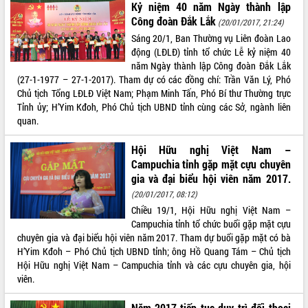
Hòn Yến phát triển du lịch gắn với bảo
Kỷ niệm 40 năm Ngày thành lập
tồn biển
Công đoàn Đắk Lắk
(20/01/2017, 21:24)
Lấy ý kiến điều chỉnh Quy hoạch tỉnh
Sáng 20/1, Ban Thường vụ Liên đoàn Lao
Đắk Lắk thời kỳ 2021-2030, tầm nhìn
động (LĐLĐ) tỉnh tổ chức Lễ kỷ niệm 40
đến năm 2050
năm Ngày thành lập Công đoàn Đắk Lắk
(27-1-1977 – 27-1-2017). Tham dự có các đồng chí: Trần Văn Lý, Phó
Phát động chiến dịch 30 ngày đêm
Chủ tịch Tổng LĐLĐ Việt Nam; Phạm Minh Tấn, Phó Bí thư Thường trực
giải phóng mặt bằng Tuyến đường bộ
Tỉnh ủy; H’Yim Kđoh, Phó Chủ tịch UBND tỉnh cùng các Sở, ngành liên
ven biển
quan.
Đắk Lắk nỗ lực thúc đẩy tăng trưởng
kinh tế từ 10% trở lên trong Quý
Hội Hữu nghị Việt Nam –
II/2026
Campuchia tỉnh gặp mặt cựu chuyên
Đắk Lắk ký kết thỏa thuận hợp tác về
gia và đại biểu hội viên năm 2017.
chuyển đổi số giai đoạn 2026 – 2030
(20/01/2017, 08:12)
với Tập đoàn Bưu chính Viễn thông
Chiều 19/1, Hội Hữu nghị Việt Nam –
Việt Nam
Campuchia tỉnh tổ chức buổi gặp mặt cựu
Thứ trưởng Bộ Y tế làm việc với tỉnh
chuyên gia và đại biểu hội viên năm 2017. Tham dự buổi gặp mặt có bà
Đắk Lắk về phát triển nhân lực y tế
H’Yim Kđoh – Phó Chủ tịch UBND tỉnh; ông Hồ Quang Tám – Chủ tịch
cho trạm y tế cấp xã
Hội Hữu nghị Việt Nam – Campuchia tỉnh và các cựu chuyên gia, hội
Du lịch Đắk Lắk nâng tầm trải nghiệm
viên.
du khách thông qua Hệ thống cơ sở dữ
liệu và Bản đồ số
Năm 2017 tiếp tục duy trì đối thoại