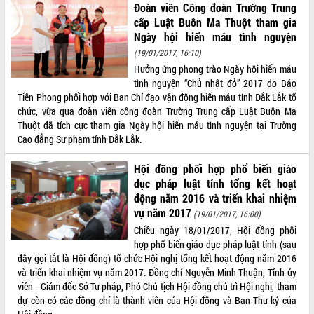
Chuyển đổi số 'mở đường' cho nông
Đoàn viên Công đoàn Trường Trung
nghiệp Đắk Lắk tăng trưởng bứt phá
cấp Luật Buôn Ma Thuột tham gia
Triển khai đồng bộ đo đạc, lập hồ sơ
Ngày hội hiến máu tình nguyện
địa chính, hoàn thiện cơ sở dữ liệu đất
(19/01/2017, 16:10)
đai
Hưởng ứng phong trào Ngày hội hiến máu
Ứng dụng sinh trắc học - Bước tiến
tình nguyện “Chủ nhật đỏ” 2017 do Báo
trong hành trình chuyển đổi số tại Đắk
Tiền Phong phối hợp với Ban Chỉ đạo vận động hiến máu tỉnh Đắk Lắk tổ
Lắk
chức, vừa qua đoàn viên công đoàn Trường Trung cấp Luật Buôn Ma
Thuột đã tích cực tham gia Ngày hội hiến máu tình nguyện tại Trường
Đắk Lắk nâng cao hiệu quả công tác
Cao đẳng Sư phạm tỉnh Đắk Lắk.
Đảng từ Sổ tay đảng viên điện tử
Đắk Lắk đẩy mạnh nuôi biển công
Hội đồng phối hợp phổ biến giáo
nghệ, hướng tới phát triển thủy sản
dục pháp luật tỉnh tổng kết hoạt
bền vững
động năm 2016 và triển khai nhiệm
Tập huấn nâng cao năng lực triển khai
vụ năm 2017
(19/01/2017, 16:00)
chuyển đổi số cho cán bộ, công chức
Chiều ngày 18/01/2017, Hội đồng phối
cấp xã
hợp phổ biến giáo dục pháp luật tỉnh (sau
Đắk Lắk phát động hưởng ứng Ngày
đây gọi tắt là Hội đồng) tổ chức Hội nghị tổng kết hoạt động năm 2016
Quyền của người tiêu dùng Việt Nam
và triển khai nhiệm vụ năm 2017. Đồng chí Nguyễn Minh Thuận, Tỉnh ủy
2026
viên - Giám đốc Sở Tư pháp, Phó Chủ tịch Hội đồng chủ trì Hội nghị, tham
Đẩy mạnh cải cách hành chính, quyết
dự còn có các đồng chí là thành viên của Hội đồng và Ban Thư ký của
tâm đạt được mục tiêu tăng trưởng