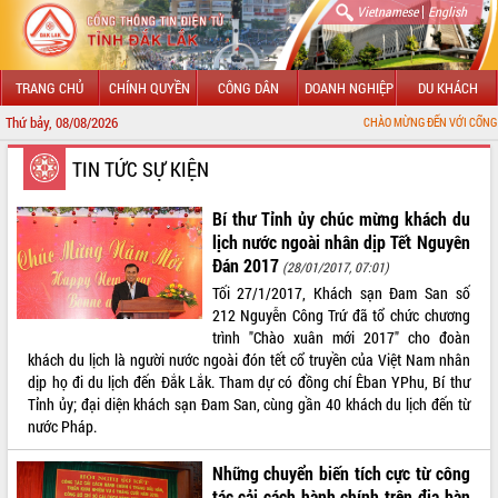
|
Vietnamese
English
TRANG CHỦ
CHÍNH QUYỀN
CÔNG DÂN
DOANH NGHIỆP
DU KHÁCH
Thứ bảy, 08/08/2026
CHÀO MỪNG ĐẾN VỚI CỔNG THÔNG TIN ĐIỆ
GIỚI THIỆU
TIN TỨC SỰ KIỆN
LÃNH ĐẠO UBND TỈNH
Bí thư Tỉnh ủy chúc mừng khách du
lịch nước ngoài nhân dịp Tết Nguyên
TIN TỨC SỰ KIỆN
Đán 2017
(28/01/2017, 07:01)
Tối 27/1/2017, Khách sạn Đam San số
SỞ, BAN, NGÀNH
212 Nguyễn Công Trứ đã tổ chức chương
trình "Chào xuân mới 2017" cho đoàn
UBND CÁC XÃ, PHƯỜNG
khách du lịch là người nước ngoài đón tết cổ truyền của Việt Nam nhân
dịp họ đi du lịch đến Đắk Lắk. Tham dự có đồng chí Êban YPhu, Bí thư
THÔNG TIN CHỈ ĐẠO ĐIỀU HÀNH
Tỉnh ủy; đại diện khách sạn Đam San, cùng gần 40 khách du lịch đến từ
nước Pháp.
HỆ THỐNG VĂN BẢN
Những chuyển biến tích cực từ công
VĂN BẢN HĐND TỈNH
tác cải cách hành chính trên địa bàn