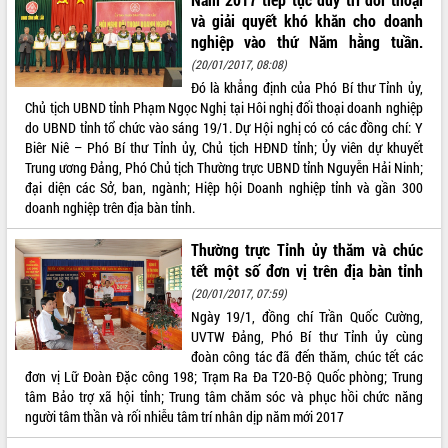
Tập huấn ứng dụng trí tuệ nhân tạo (AI)
và giải quyết khó khăn cho doanh
trong thương mại điện tử năm 2026
nghiệp vào thứ Năm hằng tuần.
Đoàn đại biểu Quốc hội tỉnh Đắk Lắk
(20/01/2017, 08:08)
trao đổi thông tin trước Kỳ họp thứ
Đó là khẳng định của Phó Bí thư Tỉnh ủy,
nhất, Quốc hội khóa XVI
Chủ tịch UBND tỉnh Phạm Ngọc Nghị tại Hôi nghị đối thoại doanh nghiệp
Quyết liệt cải cách hành chính, khơi
do UBND tỉnh tổ chức vào sáng 19/1. Dự Hội nghị có có các đồng chí: Y
thông nguồn lực phát triển
Biêr Niê – Phó Bí thư Tỉnh ủy, Chủ tịch HĐND tỉnh; Ủy viên dự khuyết
Trung ương Đảng, Phó Chủ tịch Thường trực UBND tỉnh Nguyễn Hải Ninh;
Nâng cao hiệu lực, hiệu quả HĐND
đại diện các Sở, ban, ngành; Hiệp hội Doanh nghiệp tỉnh và gần 300
tỉnh thông qua hiện đại hóa hành chính
doanh nghiệp trên địa bàn tỉnh.
Xã Ea Phê gắn cải cách hành chính với
chuyển đổi số
Thường trực Tỉnh ủy thăm và chúc
Phó Chủ tịch Thường trực UBND tỉnh
tết một số đơn vị trên địa bàn tỉnh
Hồ Thị Nguyên Thảo làm việc tại Trung
(20/01/2017, 07:59)
tâm Phục vụ hành chính công xã Ea
Ngày 19/1, đồng chí Trần Quốc Cường,
Phê
UVTW Đảng, Phó Bí thư Tỉnh ủy cùng
Xây dựng nền hành chính số đồng
đoàn công tác đã đến thăm, chúc tết các
hành cùng nông dân dân, doanh nghiệp
đơn vị Lữ Đoàn Đặc công 198; Trạm Ra Đa T20-Bộ Quốc phòng; Trung
Giai đoạn 2026-2030, Đắk Lắk phấn
tâm Bảo trợ xã hội tỉnh; Trung tâm chăm sóc và phục hồi chức năng
đấu có 77% xã đạt chuẩn nông thôn
người tâm thần và rối nhiễu tâm trí nhân dịp năm mới 2017
mới