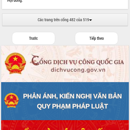
Hội đồng.
hai con số trong năm 2026
Tổ chức trang trọng Lễ hội Đền thờ
Lương Văn Chánh năm 2026
Các trang trên cổng 482 của 519
Phó Bí thư Tỉnh ủy Đắk Lắk Đỗ Hữu
Huy giữ chức Bí thư Đảng ủy Ủy Ban
Nhân dân tỉnh
Trước
Tiếp theo
Bệnh án điện tử thúc đẩy chuyển đổi
số y tế tại Đắk Lắk
Chuyển đổi số thư viện: Mở rộng
không gian tri thức trong thời đại số
Đánh giá, rút kinh nghiệm công tác tổ
chức diễn tập trước ngày bầu cử
Chương trình “Gặp gỡ hữu nghị –
Friendship Meeting New Year 2026”
Bầu cử Quốc hội và HĐND: Cử tri Đắk
Lắk gửi gắm niềm tin, kỳ vọng vào lá
phiếu
Đắk Lắk sẵn sàng các điều kiện cho
Ngày hội bầu cử đại biểu Quốc hội
khóa XVI và HĐND các cấp nhiệm kỳ