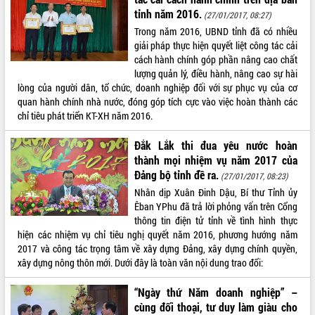
tỉnh năm 2016.
(27/01/2017, 08:27)
ĐIỂM TIN VĂN BẢN
Trong năm 2016, UBND tỉnh đã có nhiều
giải pháp thực hiện quyết liệt công tác cải
QUY HOẠCH - KẾ HOẠCH
cách hành chính góp phần nâng cao chất
lượng quản lý, điều hành, nâng cao sự hài
lòng của người dân, tổ chức, doanh nghiệp đối với sự phục vụ của cơ
quan hành chính nhà nước, đóng góp tích cực vào việc hoàn thành các
chỉ tiêu phát triển KT-XH năm 2016.
Đắk Lắk thi đua yêu nước hoàn
thành mọi nhiệm vụ năm 2017 của
Đảng bộ tỉnh đề ra.
(27/01/2017, 08:23)
Nhân dịp Xuân Đinh Dậu, Bí thư Tỉnh ủy
Êban YPhu đã trả lời phỏng vấn trên Cổng
thông tin điện tử tỉnh về tình hình thực
hiện các nhiệm vụ chỉ tiêu nghị quyết năm 2016, phương hướng năm
2017 và công tác trọng tâm về xây dựng Đảng, xây dựng chính quyền,
xây dựng nông thôn mới. Dưới đây là toàn văn nội dung trao đổi:
“Ngày thứ Năm doanh nghiệp” –
cùng đối thoại, tư duy làm giàu cho