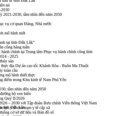
n đầu tư tỉnh Đắk Lắk
ên tai
1-2030
 kỳ 2021-2030, tầm nhìn đến năm 2050
phục vụ cơ quan Đảng, Nhà nước
ính mô hình mới
anh tại tỉnh Đắk Lắk”
sản công hàng tuần
 hành chính tại Trung tâm Phục vụ hành chính công tỉnh
2024 - 2025
 thủy sản
 thực địa Dự án cao tốc Khánh Hòa - Buôn Ma Thuột
ảy toàn cầu
ng mô hình thiết thực
rọng điểm trong Khu kinh tế Nam Phú Yên
2030, tầm nhìn đến năm 2050
 đường bộ ven biển
ong Quý II/2026
n 2026 – 2030 với Tập đoàn Bưu chính Viễn thông Việt Nam
àn tỉnh Đắk Lắk
n lực y tế cho trạm y tế cấp xã
thống cơ sở dữ liệu và Bản đồ số