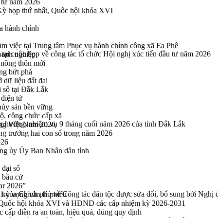
n tử năm 2026
 Kỳ họp thứ nhất, Quốc hội khóa XVI
a hành chính
 việc tại Trung tâm Phục vụ hành chính công xã Ea Phê
ại cuộc họp về công tác tổ chức Hội nghị xúc tiến đầu tư năm 2026
oanh nghiệp
 nông thôn mới
ng bứt phá
 dữ liệu đất đai
i số tại Đắk Lắk
điện tử
thủy sản bền vững
bộ, công chức cấp xã
ng hướng, nhiệm vụ 9 tháng cuối năm 2026 của tỉnh Đắk Lắk
ng Việt Nam 2026
ng trưởng hai con số trong năm 2026
026
ng ủy Ủy Ban Nhân dân tỉnh
 đại số
y bầu cử
ar 2026”
11 của Chính phủ về Công tác dân tộc được sửa đổi, bổ sung bởi Ngh
kỳ vọng vào lá phiếu
ểu Quốc hội khóa XVI và HĐND các cấp nhiệm kỳ 2026-2031
cấp diễn ra an toàn, hiệu quả, đúng quy định