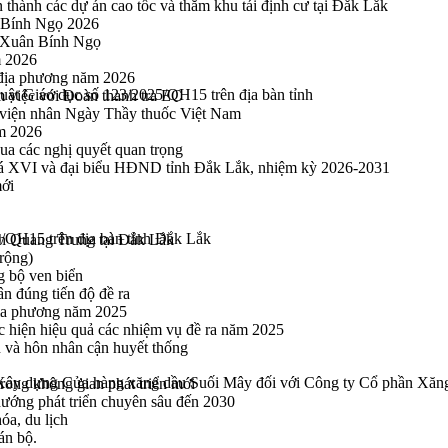
thành các dự án cao tốc và thăm khu tái định cư tại Đắk Lắk
 Bính Ngọ 2026
u Xuân Bính Ngọ
m 2026
 địa phương năm 2026
Luật Giáo dục số 123/2025/QH15 trên địa bàn tỉnh
m việc với Đoàn thanh tra EC
viện nhân Ngày Thầy thuốc Việt Nam
ăm 2026
a các nghị quyết quan trọng
hoá XVI và đại biểu HĐND tỉnh Đắk Lắk, nhiệm kỳ 2026-2031
mới
5/QH15 trên địa bàn tỉnh Đắk Lắk
h Quang Trung tại Đắk Lắk
rộng)
g bộ ven biển
n đúng tiến độ đề ra
địa phương năm 2025
hực hiện hiệu quả các nhiệm vụ đề ra năm 2025
n và hôn nhân cận huyết thống
: Xây dựng Cửa hàng xăng dầu Suối Mây đối với Công ty Cổ phần Xăn
rong không gian phát triển mới
 hướng phát triển chuyên sâu đến 2030
óa, du lịch
án bộ.