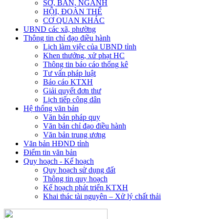
SỞ, BAN, NGÀNH
HỘI, ĐOÀN THỂ
CƠ QUAN KHÁC
UBND các xã, phường
Thông tin chỉ đạo điều hành
Lịch làm việc của UBND tỉnh
Khen thưởng, xử phạt HC
Thông tin báo cáo thống kê
Tư vấn pháp luật
Báo cáo KTXH
Giải quyết đơn thư
Lịch tiếp công dân
Hệ thống văn bản
Văn bản pháp quy
Văn bản chỉ đạo điều hành
Văn bản trung ương
Văn bản HĐND tỉnh
Điểm tin văn bản
Quy hoạch - Kế hoạch
Quy hoạch sử dụng đất
Thông tin quy hoạch
Kế hoạch phát triển KTXH
Khai thác tài nguyên – Xử lý chất thải