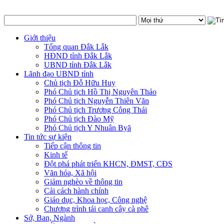
Giới thiệu
Tổng quan Đắk Lắk
HĐND tỉnh Đắk Lắk
UBND tỉnh Đắk Lắk
Lãnh đạo UBND tỉnh
Chủ tịch Đỗ Hữu Huy
Phó Chủ tịch Hồ Thị Nguyên Thảo
Phó Chủ tịch Nguyễn Thiên Văn
Phó Chủ tịch Trương Công Thái
Phó Chủ tịch Đào Mỹ
Phó Chủ tịch Y Nhuân Byă
Tin tức sự kiện
Tiếp cận thông tin
Kinh tế
Đột phá phát triển KHCN, ĐMST, CĐS
Văn hóa, Xã hội
Giảm nghèo về thông tin
Cải cách hành chính
Giáo dục, Khoa học, Công nghệ
Chương trình tái canh cây cà phê
Sở, Ban, Ngành