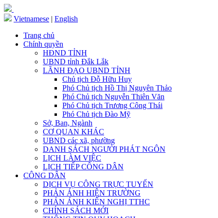
Vietnamese
|
English
Trang chủ
Chính quyền
HĐND TỈNH
UBND tỉnh Đắk Lắk
LÃNH ĐẠO UBND TỈNH
Chủ tịch Đỗ Hữu Huy
Phó Chủ tịch Hồ Thị Nguyên Thảo
Phó Chủ tịch Nguyễn Thiên Văn
Phó Chủ tịch Trương Công Thái
Phó Chủ tịch Đào Mỹ
Sở, Ban, Ngành
CƠ QUAN KHÁC
UBND các xã, phường
DANH SÁCH NGƯỜI PHÁT NGÔN
LỊCH LÀM VIỆC
LỊCH TIẾP CÔNG DÂN
CÔNG DÂN
DỊCH VỤ CÔNG TRỰC TUYẾN
PHẢN ÁNH HIỆN TRƯỜNG
PHẢN ÁNH KIẾN NGHỊ TTHC
CHÍNH SÁCH MỚI