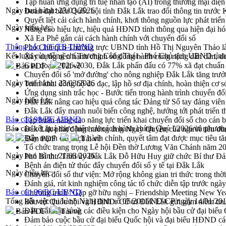
Tập huấn ứng dụng trí tuệ nhân tạo (AI) trong thương mại điệ
Ngày ban hành:
23/03/2026
Đoàn đại biểu Quốc hội tỉnh Đắk Lắk trao đổi thông tin trước
Quyết liệt cải cách hành chính, khơi thông nguồn lực phát triển
Ngày hiệu lực:
Nâng cao hiệu lực, hiệu quả HĐND tỉnh thông qua hiện đại hó
Xã Ea Phê gắn cải cách hành chính với chuyển đổi số
Thông báo 106/TB-UBND
Phó Chủ tịch Thường trực UBND tỉnh Hồ Thị Nguyên Thảo làm
Kết luận của đồng chí Trương Công Thái - Phó Chủ tịch UBND tỉnh t
Xây dựng nền hành chính số đồng hành cùng nông dân dân, d
Giai đoạn 2026-2030, Đắk Lắk phấn đấu có 77% xã đạt chuẩn
Bản PDF
Tải về
Chuyển đổi số 'mở đường' cho nông nghiệp Đắk Lắk tăng trưở
Ngày ban hành:
23/03/2026
Triển khai đồng bộ đo đạc, lập hồ sơ địa chính, hoàn thiện cơ sở
Ứng dụng sinh trắc học - Bước tiến trong hành trình chuyển đổ
Ngày hiệu lực:
Đắk Lắk nâng cao hiệu quả công tác Đảng từ Sổ tay đảng viên 
Đắk Lắk đẩy mạnh nuôi biển công nghệ, hướng tới phát triển 
Báo cáo 98/BC-UBND
Tập huấn nâng cao năng lực triển khai chuyển đổi số cho cán 
Báo cáo kết quả thực hiện cải cách hành chính Quý I/2026 và phươ
Đắk Lắk phát động hưởng ứng Ngày Quyền của người tiêu dù
Đẩy mạnh cải cách hành chính, quyết tâm đạt được mục tiêu tă
Bản PDF
Tải về
Tổ chức trang trọng Lễ hội Đền thờ Lương Văn Chánh năm 2
Ngày ban hành:
21/03/2026
Phó Bí thư Tỉnh ủy Đắk Lắk Đỗ Hữu Huy giữ chức Bí thư Đả
Bệnh án điện tử thúc đẩy chuyển đổi số y tế tại Đắk Lắk
Ngày hiệu lực:
Chuyển đổi số thư viện: Mở rộng không gian tri thức trong thời
Đánh giá, rút kinh nghiệm công tác tổ chức diễn tập trước ngà
Báo cáo 96/BC-UBND
Chương trình “Gặp gỡ hữu nghị – Friendship Meeting New Ye
Tổng kết việc thi hành Nghị định số 05/2011/NĐ-CP ngày 14/01/20
Bầu cử Quốc hội và HĐND: Cử tri Đắk Lắk gửi gắm niềm tin, 
Đắk Lắk sẵn sàng các điều kiện cho Ngày hội bầu cử đại bi
Bản PDF
Tải về
Đảm bảo cuộc bầu cử đại biểu Quốc hội và đại biểu HĐND các 