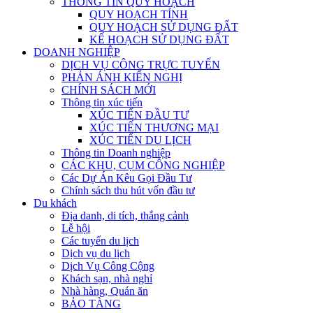
THÔNG TIN QUY HOẠCH
QUY HOẠCH TỈNH
QUY HOẠCH SỬ DỤNG ĐẤT
KẾ HOẠCH SỬ DỤNG ĐẤT
DOANH NGHIỆP
DỊCH VỤ CÔNG TRỰC TUYẾN
PHẢN ÁNH KIẾN NGHỊ
CHÍNH SÁCH MỚI
Thông tin xúc tiến
XÚC TIẾN ĐẦU TƯ
XÚC TIẾN THƯƠNG MẠI
XÚC TIẾN DU LỊCH
Thông tin Doanh nghiệp
CÁC KHU, CỤM CÔNG NGHIỆP
Các Dự Án Kêu Gọi Đầu Tư
Chính sách thu hút vốn đầu tư
Du khách
Địa danh, di tích, thắng cảnh
Lễ hội
Các tuyến du lịch
Dịch vụ du lịch
Dịch Vụ Công Cộng
Khách sạn, nhà nghỉ
Nhà hàng, Quán ăn
BẢO TÀNG