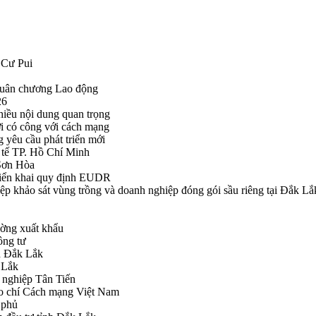
 Cư Pui
Huân chương Lao động
26
hiều nội dung quan trọng
i có công với cách mạng
g yêu cầu phát triển mới
tế TP. Hồ Chí Minh
ã Sơn Hòa
triển khai quy định EUDR
khảo sát vùng trồng và doanh nghiệp đóng gói sầu riêng tại Đắk Lắ
ường xuất khẩu
ông tư
nh Đắk Lắk
k Lắk
 nghiệp Tân Tiến
o chí Cách mạng Việt Nam
 phủ