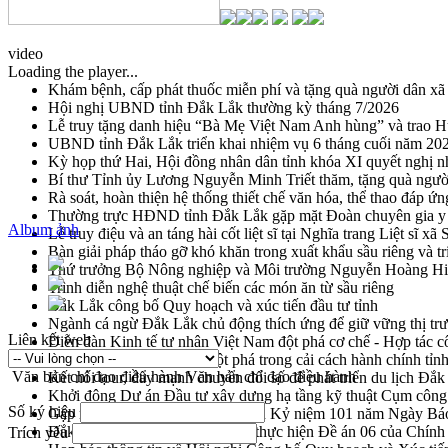
video
Loading the player...
Khám bệnh, cấp phát thuốc miễn phí và tặng quà người dân xã
Hội nghị UBND tỉnh Đắk Lắk thường kỳ tháng 7/2026
Lễ truy tặng danh hiệu “Bà Mẹ Việt Nam Anh hùng” và trao 
UBND tỉnh Đắk Lắk triển khai nhiệm vụ 6 tháng cuối năm 20
Kỳ họp thứ Hai, Hội đồng nhân dân tỉnh khóa XI quyết nghị n
Bí thư Tỉnh ủy Lương Nguyễn Minh Triết thăm, tặng quà ngườ
Rà soát, hoàn thiện hệ thống thiết chế văn hóa, thể thao đáp ứn
Thường trực HĐND tỉnh Đắk Lắk gặp mặt Đoàn chuyên gia y 
Album ảnh
Lễ truy điệu và an táng hài cốt liệt sĩ tại Nghĩa trang Liệt sĩ x
Bàn giải pháp tháo gỡ khó khăn trong xuất khẩu sầu riêng và 
Thứ trưởng Bộ Nông nghiệp và Môi trường Nguyễn Hoàng Hiệp 
Trình diễn nghệ thuật chế biến các món ăn từ sầu riêng
Đắk Lắk công bố Quy hoạch và xúc tiến đầu tư tỉnh
Ngành cá ngừ Đắk Lắk chủ động thích ứng để giữ vững thị tr
Liên kết web
Diễn đàn Kinh tế tư nhân Việt Nam đột phá cơ chế - Hợp tác c
Đề án 06 tạo bước ngoặt đột phá trong cải cách hành chính tỉ
Văn bản chỉ đạo điều hành
Văn bản chỉ đạo điều hành
Kết nối tour, đẩy mạnh chuyển đổi số để phát triển du lịch Đắ
Khởi động Dự án Đầu tư xây dựng hạ tầng kỹ thuật Cụm công
Số ký hiệu
Gặp mặt các cơ quan báo chí nhân Kỷ niệm 101 năm Ngày Bá
Đắk Lắk sơ kết 4 năm triển khai thực hiện Đề án 06 của Chính
Trích yếu