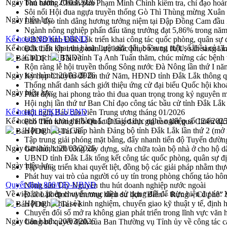
Ngày ban hành:
20/03/2026
Thủ tướng Chính phủ Phạm Minh Chính kiểm tra, chỉ đạo hoàn 
Sôi nổi Hội đua ngựa truyền thống Gò Thì Thùng mừng Xuân
Ngày hiệu lực:
Lãnh đạo tỉnh dâng hương tưởng niệm tại Đập Đồng Cam đầ
Ngành nông nghiệp phấn đấu tăng trưởng đạt 5,86% trong nă
Kế hoạch 88/KH-UBND
UBND tỉnh Đắk Lắk triển khai công tác quốc phòng, quân sự
Kế hoạch triển khai thi hành Luật sửa đổi, bổ sung một số điều của 
Đắk Lắk tập trung toàn lực khắc phục tồn tại IUU, sẵn sàng là
Chủ tịch UBND tỉnh Tạ Anh Tuấn thăm, chúc mừng các bệnh 
Bản PDF
Tải về
Rộn ràng lễ hội truyền thống Sông nước Đà Nông lần thứ I n
Ngày ban hành:
20/03/2026
Kỳ họp Chuyên đề lần thứ Năm, HĐND tỉnh Đắk Lắk thông qu
Thống nhất danh sách giới thiệu ứng cử đại biểu Quốc hội k
Ngày hiệu lực:
Phát động hai phong trào thi đua quan trọng trong kỷ nguyên 
Hội nghị lần thứ tư Ban Chỉ đạo công tác bầu cử tỉnh Đắk Lắk
Kế hoạch 87/KH-UBND
Hội nghị Báo cáo viên Trung ương tháng 01/2026
Kế hoạch triển khai thi hành Luật Giáo dục nghề nghiệp số 124/202
Phó Thủ tướng Hồ Quốc Dũng đánh giá cao kết quả Chiến dịc
Hội nghị Ban Chấp hành Đảng bộ tỉnh Đắk Lắk lần thứ 2 (mở 
Bản PDF
Tải về
Tập trung giải phóng mặt bằng, đẩy nhanh tiến độ Tuyến đườn
Ngày ban hành:
20/03/2026
Gỡ khó, khởi công xây dựng, sửa chữa toàn bộ nhà ở cho hộ dâ
UBND tỉnh Đắk Lắk tổng kết công tác quốc phòng, quân sự 
Ngày hiệu lực:
Tập trung triển khai quyết liệt, đồng bộ các giải pháp nhằm t
Phát huy vai trò của người có uy tín trong phòng chống tảo hô
Quyết định 800/QĐ-UBND
Nông sản Tây Nguyên thu hút doanh nghiệp nước ngoài
Về việc cho phép chuyển mục đích sử dụng đất để thực hiện dự án
Đắk Lắk định vị thương hiệu du lịch “Biển – Rừng – Cà phê” t
Hội nghị chia sẻ kinh nghiệm, chuyển giao kỹ thuật y tế, định
Bản PDF
Tải về
Chuyển đổi số mở ra không gian phát triển trong lĩnh vực văn h
Ngày ban hành:
20/03/2026
Công bố quyết định của Ban Thường vụ Tỉnh ủy về công tác c