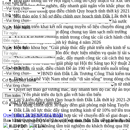
Họp báo thông tin về Hội nghị Công bố Quy hoạch và Xúc tiế
Loại văn bản
Khơi thông điểm nghẽn, đẩy nhanh giải ngân vốn khắc phục thi
HĐND tỉnh thông qua điều chỉnh Quy hoạch tỉnh thời kỳ 202
Lĩnh vực
Hội thảo góp ý hồ sơ điều chỉnh quy hoạch tỉnh Đắk Lắk thời
Nâng cao hiệu quả hoạt động của các doanh nghiệp nhà nước
Hội nghị triển khai kết nối mạng truyền số liệu chuyên dùng 
Ngày ban hành
Lễ phát động chuỗi hoạt động chung tay làm sạch môi trường
Xã Ea Kar bước chuyển mình trong công tác cải cách hành ch
UBND tỉnh họp báo định kỳ tháng 4 năm 2026
Ngày hiệu lực
Hội thảo khoa học “Giải pháp thúc đẩy phát triển nền kinh tế x
Tăng cường giám sát, đôn đốc thực hiện nhiệm vụ quản lý tài 
Tháo gỡ những vướng mắc, đẩy mạnh công tác cải cách thủ tục
Đắk Lắk: Tôn vinh 46 giải pháp tại Hội thi Sáng tạo Kỹ thuật 
Cấp ban hành
Đắk Lắk rà soát, điều chỉnh Đề án 190 về phát triển nuôi trồng
Phó Chủ tịch UBND tỉnh Đắk Lắk Trương Công Thái kiểm tra
Định vị cà phê Việt Nam như một “di sản sống” trong dòng ch
Cơ quan ban hành
Xây dựng nông thôn mới: Nâng cao đời sống người dân từ nhữ
Quyết liệt tháo gỡ vướng mắc, đẩy nhanh tiến độ các dự án t
Hòn Yến phát triển du lịch gắn với bảo tồn biển
Lấy ý kiến điều chỉnh Quy hoạch tỉnh Đắk Lắk thời kỳ 2021-
Có
26823
kết quả được tìm thấy
Phát động chiến dịch 30 ngày đêm giải phóng mặt bằng Tuyến
Đắk Lắk nỗ lực thúc đẩy tăng trưởng kinh tế từ 10% trở lên tr
Quyết định 24/2026/QĐ-UBND
Đắk Lắk ký kết thỏa thuận hợp tác về chuyển đổi số giai đoạ
Ban hành Quy chế Quản lý hoạt động mua, bán Sầu riêng trên địa b
Thứ trưởng Bộ Y tế làm việc với tỉnh Đắk Lắk về phát triển nhâ
Du lịch Đắk Lắk nâng tầm trải nghiệm du khách thông qua Hệ 
Bản PDF
Tải về