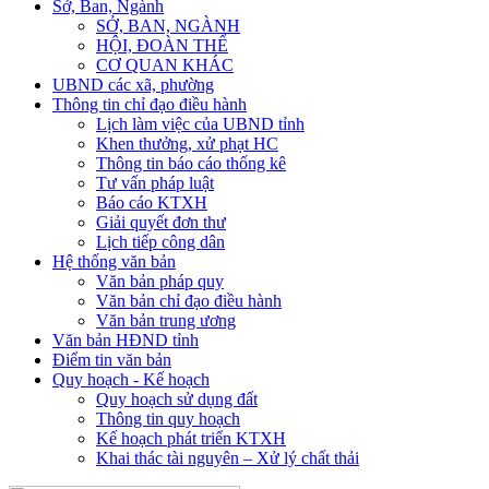
Sở, Ban, Ngành
SỞ, BAN, NGÀNH
HỘI, ĐOÀN THỂ
CƠ QUAN KHÁC
UBND các xã, phường
Thông tin chỉ đạo điều hành
Lịch làm việc của UBND tỉnh
Khen thưởng, xử phạt HC
Thông tin báo cáo thống kê
Tư vấn pháp luật
Báo cáo KTXH
Giải quyết đơn thư
Lịch tiếp công dân
Hệ thống văn bản
Văn bản pháp quy
Văn bản chỉ đạo điều hành
Văn bản trung ương
Văn bản HĐND tỉnh
Điểm tin văn bản
Quy hoạch - Kế hoạch
Quy hoạch sử dụng đất
Thông tin quy hoạch
Kế hoạch phát triển KTXH
Khai thác tài nguyên – Xử lý chất thải