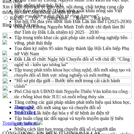
Bình chọn
hiện chống khai thác IUU
Xin ý kiến đánh giá về giao diện, nội dung, chất lượng cung cấp
Hội thảo chuyên đề “Hành trình xuất khẩu nông sản Việt
thông tin của Cổng thông tin điện tử tỉnh
Nam qua thương mại điện tử cùng Amazon”
Rất tốt
Tốt
Trung bình
Kém
Rất kém
Đại hội Thi đua yêu nước tỉnh Đắk Lắk lần thứ I (2025-2030)
Bình chọn
Kết quả
Đồng chí Lương Nguyễn Minh Triết được chỉ định làm Bí
thư Tỉnh ủy Đắk Lắk nhiệm kỳ 2025 – 2030
Tập trung triển khai các giải pháp sản xuất nông nghiệp bền
vững, phát thải thấp
Tọa đàm kỷ niệm 95 năm Ngày thành lập Hội Liên hiệp Phụ
nữ Việt Nam
Đắk Lắk tổ chức Ngày hội Chuyển đổi số với chủ đề: “Công
nghệ số - kiến tạo tương lai”
Tập trung phát triển khoa học công nghệ, đổi mới sáng tạo và
chuyển đổi số lĩnh vực nông nghiệp và môi trường
“Hồ sơ phi địa giới – Bước tiến mới trong cải cách hành
chính”
Phó Chủ tịch UBND tỉnh Nguyễn Thiên Văn kiểm tra công
tác chống khai thác IUU và nuôi trồng thủy sản
Tăng cường các giải pháp nhằm phát triển hiệu quả khoa học,
Trang chủ
công nghệ, đổi mới sáng tạo và chuyển đổi số
Sơ đồ cổng
Tỉnh Đắk Lắk hiện đại hóa y tế từ bệnh án điện tử
Tập huấn công tác đối ngoại và tuyên truyền quản lý biên
Toggle navigation
giới, biển đảo
Nhiều cách làm hay trong chuyển đổi số vì người dân
CỔNG THÔNG TIN ĐIỆN TỬ TỈNH ĐẮK LẮK