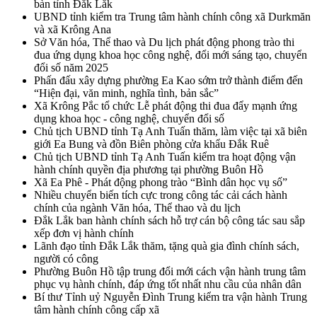
bàn tỉnh Đắk Lắk
UBND tỉnh kiểm tra Trung tâm hành chính công xã Durkmăn
và xã Krông Ana
Sở Văn hóa, Thể thao và Du lịch phát động phong trào thi
đua ứng dụng khoa học công nghệ, đổi mới sáng tạo, chuyển
đổi số năm 2025
Phấn đấu xây dựng phường Ea Kao sớm trở thành điểm đến
“Hiện đại, văn minh, nghĩa tình, bản sắc”
Xã Krông Pắc tổ chức Lễ phát động thi đua đẩy mạnh ứng
dụng khoa học - công nghệ, chuyển đổi số
Chủ tịch UBND tỉnh Tạ Anh Tuấn thăm, làm việc tại xã biên
giới Ea Bung và đồn Biên phòng cửa khẩu Đắk Ruê
Chủ tịch UBND tỉnh Tạ Anh Tuấn kiểm tra hoạt động vận
hành chính quyền địa phương tại phường Buôn Hồ
Xã Ea Phê - Phát động phong trào “Bình dân học vụ số”
Nhiều chuyển biến tích cực trong công tác cải cách hành
chính của ngành Văn hóa, Thể thao và du lịch
Đắk Lắk ban hành chính sách hỗ trợ cán bộ công tác sau sắp
xếp đơn vị hành chính
Lãnh đạo tỉnh Đắk Lắk thăm, tặng quà gia đình chính sách,
người có công
Phường Buôn Hồ tập trung đổi mới cách vận hành trung tâm
phục vụ hành chính, đáp ứng tốt nhất nhu cầu của nhân dân
Bí thư Tỉnh uỷ Nguyễn Đình Trung kiểm tra vận hành Trung
tâm hành chính công cấp xã