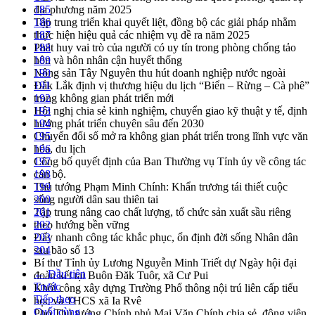
địa phương năm 2025
185
Tập trung triển khai quyết liệt, đồng bộ các giải pháp nhằm
186
thực hiện hiệu quả các nhiệm vụ đề ra năm 2025
187
Phát huy vai trò của người có uy tín trong phòng chống tảo
188
hôn và hôn nhân cận huyết thống
189
Nông sản Tây Nguyên thu hút doanh nghiệp nước ngoài
190
Đắk Lắk định vị thương hiệu du lịch “Biển – Rừng – Cà phê”
191
trong không gian phát triển mới
192
Hội nghị chia sẻ kinh nghiệm, chuyển giao kỹ thuật y tế, định
193
hướng phát triển chuyên sâu đến 2030
194
Chuyển đổi số mở ra không gian phát triển trong lĩnh vực văn
195
hóa, du lịch
196
Công bố quyết định của Ban Thường vụ Tỉnh ủy về công tác
197
cán bộ.
198
Thủ tướng Phạm Minh Chính: Khẩn trương tái thiết cuộc
199
sống người dân sau thiên tai
200
Tập trung nâng cao chất lượng, tổ chức sản xuất sầu riêng
201
theo hướng bền vững
202
Đẩy nhanh công tác khắc phục, ổn định đời sống Nhân dân
203
sau bão số 13
204
Bí thư Tỉnh ủy Lương Nguyễn Minh Triết dự Ngày hội đại
← Đầu tiên
đoàn kết tại Buôn Đăk Tuôr, xã Cư Pui
Trước
Khởi công xây dựng Trường Phổ thông nội trú liên cấp tiểu
Tiếp theo
học và THCS xã Ia Rvê
Cuối cùng →
Phó Thủ tướng Chính phủ Mai Văn Chính chia sẻ, động viên