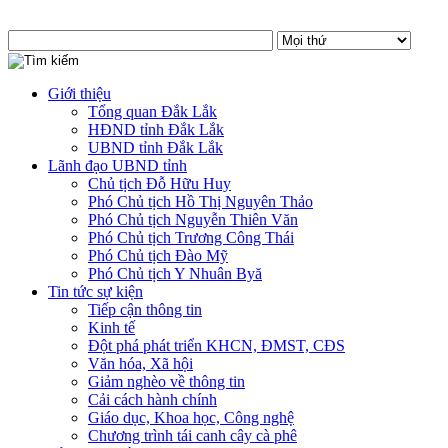
Giới thiệu
Tổng quan Đắk Lắk
HĐND tỉnh Đắk Lắk
UBND tỉnh Đắk Lắk
Lãnh đạo UBND tỉnh
Chủ tịch Đỗ Hữu Huy
Phó Chủ tịch Hồ Thị Nguyên Thảo
Phó Chủ tịch Nguyễn Thiên Văn
Phó Chủ tịch Trương Công Thái
Phó Chủ tịch Đào Mỹ
Phó Chủ tịch Y Nhuân Byă
Tin tức sự kiện
Tiếp cận thông tin
Kinh tế
Đột phá phát triển KHCN, ĐMST, CĐS
Văn hóa, Xã hội
Giảm nghèo về thông tin
Cải cách hành chính
Giáo dục, Khoa học, Công nghệ
Chương trình tái canh cây cà phê