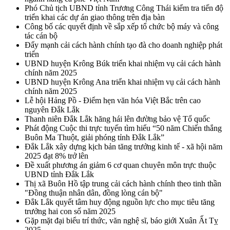
Phó Chủ tịch UBND tỉnh Trương Công Thái kiểm tra tiến độ
triển khai các dự án giao thông trên địa bàn
Công bố các quyết định về sắp xếp tổ chức bộ máy và công
tác cán bộ
Đẩy mạnh cải cách hành chính tạo đà cho doanh nghiệp phát
triển
UBND huyện Krông Búk triển khai nhiệm vụ cải cách hành
chính năm 2025
UBND huyện Krông Ana triển khai nhiệm vụ cải cách hành
chính năm 2025
Lễ hội Hảng Pồ - Điểm hẹn văn hóa Việt Bắc trên cao
nguyên Đắk Lắk
Thanh niên Đắk Lắk hăng hái lên đường bảo vệ Tổ quốc
Phát động Cuộc thi trực tuyến tìm hiểu “50 năm Chiến thắng
Buôn Ma Thuột, giải phóng tỉnh Đắk Lắk”
Đắk Lắk xây dựng kịch bản tăng trưởng kinh tế - xã hội năm
2025 đạt 8% trở lên
Đề xuất phương án giảm 6 cơ quan chuyên môn trực thuộc
UBND tỉnh Đắk Lắk
Thị xã Buôn Hồ tập trung cải cách hành chính theo tinh thần
"Đồng thuận nhân dân, đồng lòng cán bộ"
Đắk Lắk quyết tâm huy động nguồn lực cho mục tiêu tăng
trưởng hai con số năm 2025
Gặp mặt đại biểu trí thức, văn nghệ sĩ, báo giới Xuân Ất Tỵ
2025