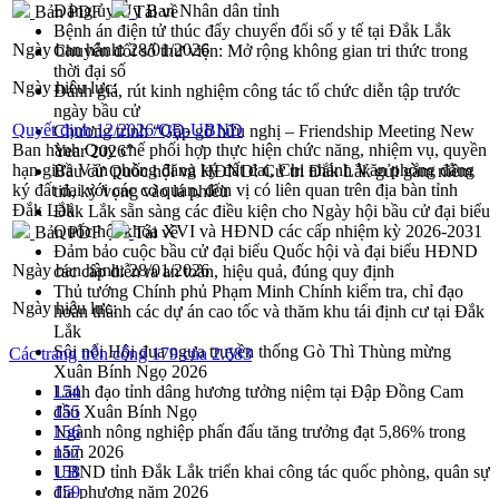
Đảng ủy Ủy Ban Nhân dân tỉnh
Bản PDF
Tải về
Bệnh án điện tử thúc đẩy chuyển đổi số y tế tại Đắk Lắk
Ngày ban hành:
28/01/2026
Chuyển đổi số thư viện: Mở rộng không gian tri thức trong
thời đại số
Ngày hiệu lực:
Đánh giá, rút kinh nghiệm công tác tổ chức diễn tập trước
ngày bầu cử
Quyết định 12/2026/QĐ-UBND
Chương trình “Gặp gỡ hữu nghị – Friendship Meeting New
Ban hành Quy chế phối hợp thực hiện chức năng, nhiệm vụ, quyền
Year 2026”
hạn giữa Văn phòng đăng ký đất đai, Chi nhánh Văn phòng đăng
Bầu cử Quốc hội và HĐND: Cử tri Đắk Lắk gửi gắm niềm
ký đất đai với các cơ quan, đơn vị có liên quan trên địa bàn tỉnh
tin, kỳ vọng vào lá phiếu
Đắk Lắk
Đắk Lắk sẵn sàng các điều kiện cho Ngày hội bầu cử đại biểu
Quốc hội khóa XVI và HĐND các cấp nhiệm kỳ 2026-2031
Bản PDF
Tải về
Đảm bảo cuộc bầu cử đại biểu Quốc hội và đại biểu HĐND
Ngày ban hành:
28/01/2026
các cấp diễn ra an toàn, hiệu quả, đúng quy định
Thủ tướng Chính phủ Phạm Minh Chính kiểm tra, chỉ đạo
Ngày hiệu lực:
hoàn thành các dự án cao tốc và thăm khu tái định cư tại Đắk
Lắk
Sôi nổi Hội đua ngựa truyền thống Gò Thì Thùng mừng
Các trang trên cổng 179 của 2.683
Xuân Bính Ngọ 2026
Lãnh đạo tỉnh dâng hương tưởng niệm tại Đập Đồng Cam
154
đầu Xuân Bính Ngọ
155
Ngành nông nghiệp phấn đấu tăng trưởng đạt 5,86% trong
156
năm 2026
157
UBND tỉnh Đắk Lắk triển khai công tác quốc phòng, quân sự
158
địa phương năm 2026
159