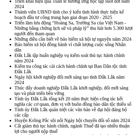
Triển khai hiệu quả Tuần lễ hưởng ứng học tập suốt đời năm
2024
Thành viên UBND tỉnh cho ý kiến tình hình thực hiện kế
hoạch đầu tư công trung hạn giai đoạn 2020 - 2025
Triển lãm lưu động “Hoàng Sa, Trường Sa của Việt Nam -
Những bằng chứng lịch sử và pháp lý” thu hút hơn 5.300 lượt
người đến tham quan
Những điều cần biết về bảo hiểm xã hội tự nguyện năm 2024
Bảo hiểm xã hội đồng hành vì chất lượng cuộc sống Nhân
dân
Đắk Lắk tập huấn nghiệp vụ kiểm soát thủ tục hành chính
năm 2024
Kiểm tra công tác cải cách hành chính tại Ban Dân tộc tỉnh
Đắk Lắk
Ngày hội khởi nghiệp đổi mới sáng tạo tỉnh Đắk Lắk năm
2024
Thúc đẩy doanh nghiệp Đắk Lắk khởi nghiệp, đổi mới sáng
tạo và phát triển bền vững
Tỉnh ủy Đắk Lắk tổng kết 20 năm thực hiện công tác kết
nghĩa các cơ quan, đơn vị với buôn đồng bào dân tộc thiểu số
Tỉnh ủy Đắk Lắk quán triệt các văn bản về đại hội đảng bộ
các cấp
Huyện Krông Pắc sôi nổi Ngày hội chuyển đổi số năm 2024
Cắt giảm thủ tục hành chính, ngành Thuế đã tạo nhiều thuận
lợi cho người nộp thuế