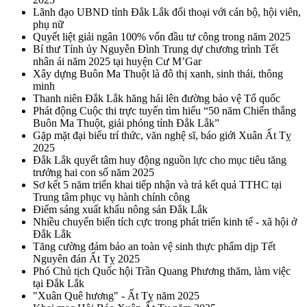
Lãnh đạo UBND tỉnh Đắk Lắk đối thoại với cán bộ, hội viên,
phụ nữ
Quyết liệt giải ngân 100% vốn đầu tư công trong năm 2025
Bí thư Tỉnh ủy Nguyễn Đình Trung dự chương trình Tết
nhân ái năm 2025 tại huyện Cư M’Gar
Xây dựng Buôn Ma Thuột là đô thị xanh, sinh thái, thông
minh
Thanh niên Đắk Lắk hăng hái lên đường bảo vệ Tổ quốc
Phát động Cuộc thi trực tuyến tìm hiểu “50 năm Chiến thắng
Buôn Ma Thuột, giải phóng tỉnh Đắk Lắk”
Gặp mặt đại biểu trí thức, văn nghệ sĩ, báo giới Xuân Ất Tỵ
2025
Đắk Lắk quyết tâm huy động nguồn lực cho mục tiêu tăng
trưởng hai con số năm 2025
Sơ kết 5 năm triển khai tiếp nhận và trả kết quả TTHC tại
Trung tâm phục vụ hành chính công
Điểm sáng xuất khẩu nông sản Đắk Lắk
Nhiều chuyển biến tích cực trong phát triển kinh tế - xã hội ở
Đắk Lắk
Tăng cường đảm bảo an toàn vệ sinh thực phẩm dịp Tết
Nguyên đán Ất Tỵ 2025
Phó Chủ tịch Quốc hội Trần Quang Phương thăm, làm việc
tại Đắk Lắk
"Xuân Quê hương" - Ất Tỵ năm 2025