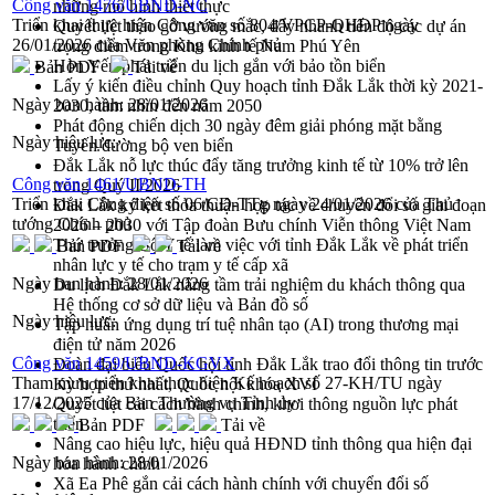
Công văn 1476/UBND-NC
những mô hình thiết thực
Triển khai thực hiện Công văn số 804/VPCP-QHĐP ngày
Quyết liệt tháo gỡ vướng mắc, đẩy nhanh tiến độ các dự án
26/01/2026 của Văn phòng Chính phủ
trọng điểm trong Khu kinh tế Nam Phú Yên
Hòn Yến phát triển du lịch gắn với bảo tồn biển
Bản PDF
Tải về
Lấy ý kiến điều chỉnh Quy hoạch tỉnh Đắk Lắk thời kỳ 2021-
Ngày ban hành:
28/01/2026
2030, tầm nhìn đến năm 2050
Phát động chiến dịch 30 ngày đêm giải phóng mặt bằng
Ngày hiệu lực:
Tuyến đường bộ ven biển
Đắk Lắk nỗ lực thúc đẩy tăng trưởng kinh tế từ 10% trở lên
Công văn 1461/UBND-TH
trong Quý II/2026
Triển khai Công điện số 06/CĐ-TTg ngày 24/01/2026 của Thủ
Đắk Lắk ký kết thỏa thuận hợp tác về chuyển đổi số giai đoạn
tướng Chính phủ
2026 – 2030 với Tập đoàn Bưu chính Viễn thông Việt Nam
Thứ trưởng Bộ Y tế làm việc với tỉnh Đắk Lắk về phát triển
Bản PDF
Tải về
nhân lực y tế cho trạm y tế cấp xã
Ngày ban hành:
28/01/2026
Du lịch Đắk Lắk nâng tầm trải nghiệm du khách thông qua
Hệ thống cơ sở dữ liệu và Bản đồ số
Ngày hiệu lực:
Tập huấn ứng dụng trí tuệ nhân tạo (AI) trong thương mại
điện tử năm 2026
Công văn 1459/UBND-KGVX
Đoàn đại biểu Quốc hội tỉnh Đắk Lắk trao đổi thông tin trước
Tham mưu triển khai thực hiện Kế hoạch số 27-KH/TU ngày
Kỳ họp thứ nhất, Quốc hội khóa XVI
17/12/2025 của Ban Thường vụ Tỉnh ủy
Quyết liệt cải cách hành chính, khơi thông nguồn lực phát
triển
Bản PDF
Tải về
Nâng cao hiệu lực, hiệu quả HĐND tỉnh thông qua hiện đại
Ngày ban hành:
28/01/2026
hóa hành chính
Xã Ea Phê gắn cải cách hành chính với chuyển đổi số