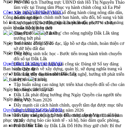
Ngày hiệu lực:
Phó Chủ tịch Thường trực UBND tỉnh Hồ Thị Nguyên Thảo
làm việc tại Trung tâm Phục vụ hành chính công xã Ea Phê
Công văn 1457/UBND-PVHCC
Xây dựng nền hành chính số đồng hành cùng nông dân dân,
Công bố thủ tục hành chính mới ban hành, sửa đổi, bổ sung và bãi
doanh nghiệp
bỏ lĩnh vực quản lý lao động ngoài nước thuộc phạm vi chức năng
Giai đoạn 2026-2030, Đắk Lắk phấn đấu có 77% xã đạt
quản lý của Bộ Nội vụ (ks)
chuẩn nông thôn mới
Chuyển đổi số 'mở đường' cho nông nghiệp Đắk Lắk tăng
Bản PDF
Tải về
trưởng bứt phá
Ngày ban hành:
28/01/2026
Triển khai đồng bộ đo đạc, lập hồ sơ địa chính, hoàn thiện cơ
sở dữ liệu đất đai
Ngày hiệu lực:
Ứng dụng sinh trắc học - Bước tiến trong hành trình chuyển
đổi số tại Đắk Lắk
Quyết định 14/2026/QĐ-UBND
Đắk Lắk nâng cao hiệu quả công tác Đảng từ Sổ tay đảng
Ban hành Quy định về xây dựng, quản lý, sử dụng nghĩa trang và
viên điện tử
cơ sở hỏa táng trên địa bàn tỉnh Đắk Lắk
Đắk Lắk đẩy mạnh nuôi biển công nghệ, hướng tới phát triển
thủy sản bền vững
Bản PDF
Tải về
Tập huấn nâng cao năng lực triển khai chuyển đổi số cho cán
Ngày ban hành:
28/01/2026
bộ, công chức cấp xã
Đắk Lắk phát động hưởng ứng Ngày Quyền của người tiêu
Ngày hiệu lực:
dùng Việt Nam 2026
Đẩy mạnh cải cách hành chính, quyết tâm đạt được mục tiêu
Quyết định 13/2026/QĐ-UBND
tăng trưởng hai con số trong năm 2026
Ban hành Quy chế phối hợp trao đổi, cung cấp thông tin, số liệu
Tổ chức trang trọng Lễ hội Đền thờ Lương Văn Chánh năm
phục vụ xây dựng báo cáo kinh tế - xã hộ, bảo đảm quốc phòng,
2026
an ninh tỉnh Đắk Lắk
Phó Bí thư Tỉnh ủy Đắk Lắk Đỗ Hữu Huy giữ chức Bí thư