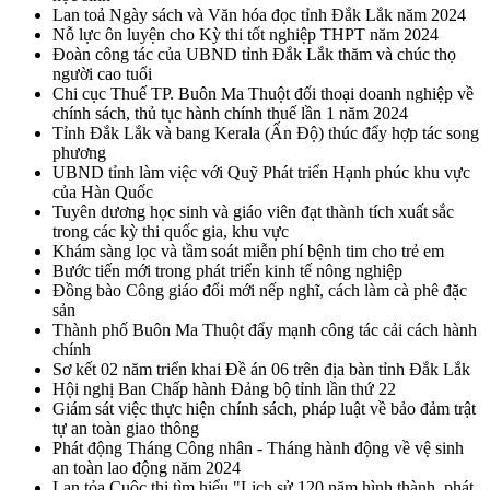
Lan toả Ngày sách và Văn hóa đọc tỉnh Đắk Lắk năm 2024
Nỗ lực ôn luyện cho Kỳ thi tốt nghiệp THPT năm 2024
Đoàn công tác của UBND tỉnh Đắk Lắk thăm và chúc thọ
người cao tuổi
Chi cục Thuế TP. Buôn Ma Thuột đối thoại doanh nghiệp về
chính sách, thủ tục hành chính thuế lần 1 năm 2024
Tỉnh Đắk Lắk và bang Kerala (Ấn Độ) thúc đẩy hợp tác song
phương
UBND tỉnh làm việc với Quỹ Phát triển Hạnh phúc khu vực
của Hàn Quốc
Tuyên dương học sinh và giáo viên đạt thành tích xuất sắc
trong các kỳ thi quốc gia, khu vực
Khám sàng lọc và tầm soát miễn phí bệnh tim cho trẻ em
Bước tiến mới trong phát triển kinh tế nông nghiệp
Đồng bào Công giáo đổi mới nếp nghĩ, cách làm cà phê đặc
sản
Thành phố Buôn Ma Thuột đẩy mạnh công tác cải cách hành
chính
Sơ kết 02 năm triển khai Đề án 06 trên địa bàn tỉnh Đắk Lắk
Hội nghị Ban Chấp hành Đảng bộ tỉnh lần thứ 22
Giám sát việc thực hiện chính sách, pháp luật về bảo đảm trật
tự an toàn giao thông
Phát động Tháng Công nhân - Tháng hành động về vệ sinh
an toàn lao động năm 2024
Lan tỏa Cuộc thi tìm hiểu "Lịch sử 120 năm hình thành, phát