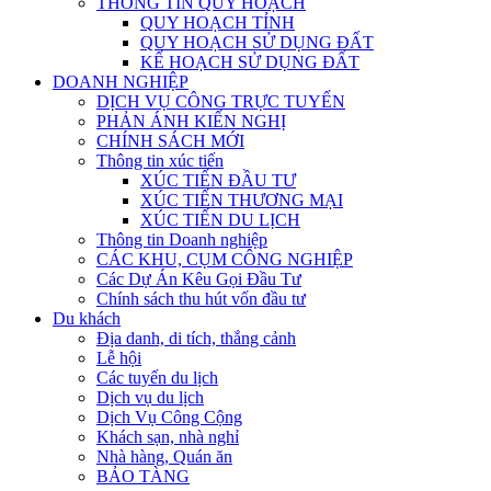
THÔNG TIN QUY HOẠCH
QUY HOẠCH TỈNH
QUY HOẠCH SỬ DỤNG ĐẤT
KẾ HOẠCH SỬ DỤNG ĐẤT
DOANH NGHIỆP
DỊCH VỤ CÔNG TRỰC TUYẾN
PHẢN ÁNH KIẾN NGHỊ
CHÍNH SÁCH MỚI
Thông tin xúc tiến
XÚC TIẾN ĐẦU TƯ
XÚC TIẾN THƯƠNG MẠI
XÚC TIẾN DU LỊCH
Thông tin Doanh nghiệp
CÁC KHU, CỤM CÔNG NGHIỆP
Các Dự Án Kêu Gọi Đầu Tư
Chính sách thu hút vốn đầu tư
Du khách
Địa danh, di tích, thắng cảnh
Lễ hội
Các tuyến du lịch
Dịch vụ du lịch
Dịch Vụ Công Cộng
Khách sạn, nhà nghỉ
Nhà hàng, Quán ăn
BẢO TÀNG