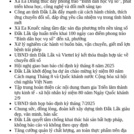
Xã Ea Drăng thúc đẩy phong trào “Bình dân học vụ số”, phát
triển khoa học, công nghệ và đổi mới sáng tạo
Công an tỉnh Đắk Lắk đẩy mạnh cải cách hành chính, thích
ứng chuyển đổi số, đáp ứng yêu cầu nhiệm vụ trong tình hình
mới
Xã Ea Knuếc nâng tầm đặc sản địa phương trên nền tảng số
Đắk Lắk tập huấn triển khai 100 ngày cao điểm phong trào
"Bình dân học vụ số" đến xã, phường
Xử lý nghiêm các hành vi buôn bán, vận chuyển, giết mổ lợn
bệnh trái phép
UBND tỉnh Đắk Lắk và Viettel ký kết thỏa thuận hợp tác về
chuyển đổi số
Hội nghị giao ban báo chí định kỳ tháng 8 năm 2025
Đắk Lắk khởi động ba dự án chào mừng kỷ niệm 80 năm
Cách mạng Tháng 8 và Quốc khánh nước Cộng hòa xã hội
chủ nghĩa Việt Nam
Tập trung hoàn thiện các nội dung tham gia Triển lãm thành
tựu kinh tế - xã hội nhân kỷ niệm 80 năm Ngày Quốc khánh
2/9
UBND tỉnh họp báo định kỳ tháng 7/2025
Chung sức, đồng lòng, đoàn kết xây dựng tỉnh Đắk Lắk giàu
đẹp, văn minh, bản sắc
Đắk Lắk quyết tâm chống khai thác hải sản bất hợp pháp,
không báo cáo và không theo quy định
Tăng cường quản lý chất lượng, an toàn thực phẩm trên địa