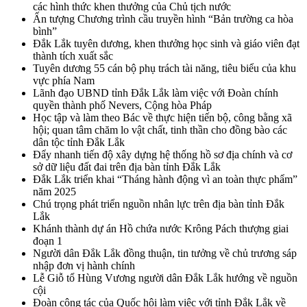
các hình thức khen thưởng của Chủ tịch nước
Ấn tượng Chương trình cầu truyền hình “Bản trường ca hòa
bình”
Đắk Lắk tuyên dương, khen thưởng học sinh và giáo viên đạt
thành tích xuất sắc
Tuyên dương 55 cán bộ phụ trách tài năng, tiêu biểu của khu
vực phía Nam
Lãnh đạo UBND tỉnh Đắk Lắk làm việc với Đoàn chính
quyền thành phố Nevers, Cộng hòa Pháp
Học tập và làm theo Bác về thực hiện tiến bộ, công bằng xã
hội; quan tâm chăm lo vật chất, tinh thần cho đồng bào các
dân tộc tỉnh Đắk Lắk
Đẩy nhanh tiến độ xây dựng hệ thống hồ sơ địa chính và cơ
sở dữ liệu đất đai trên địa bàn tỉnh Đắk Lắk
Đắk Lắk triển khai “Tháng hành động vì an toàn thực phẩm”
năm 2025
Chú trọng phát triển nguồn nhân lực trên địa bàn tỉnh Đắk
Lắk
Khánh thành dự án Hồ chứa nước Krông Pách thượng giai
đoạn 1
Người dân Đắk Lắk đồng thuận, tin tưởng về chủ trương sáp
nhập đơn vị hành chính
Lễ Giỗ tổ Hùng Vương người dân Đắk Lắk hướng về nguồn
cội
Đoàn công tác của Quốc hội làm việc với tỉnh Đắk Lắk về