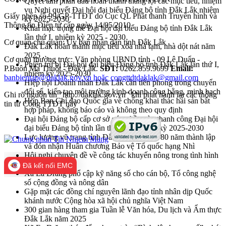
Quyết tâm phấn đấu hoàn thành thắng lợi các mục tiêu, nhiệm
vụ Nghị quyết Đại hội đại biểu Đảng bộ tỉnh Đắk Lắk nhiệm
Giấy phép số 99/GP-TTĐT do Cục QL Phát thanh Truyền hình và
kỳ 2025-2030
Thông tin Điện tử cấp ngày 14/05/2010
Khai mạc trọng thể Đại hội đại biểu Đảng bộ tỉnh Đắk Lắk
lần thứ I, nhiệm kỳ 2025 - 2030
Cơ quan chủ quản: Ủy ban nhân dân tỉnh Đắk Lắk
Đắk Lắk hoàn thành mục tiêu xóa nhà tạm, nhà dột nát năm
2025
Cơ quan thường trực: Văn phòng UBND tỉnh - 09 Lê Duẩn -
Phiên trù bị Đại hội đại biểu Đảng bộ tỉnh Đắk Lắk lần thứ I,
P.Buôn Ma Thuột - Đắk Lắk.
SĐT:
0262.859.9699
Email:
nhiệm kỳ 2025-2030
banbientap@daklak.gov.vn hoặc congttdtdaklak@gmail.com
Hiệp hội Doanh nhân Đắk Lắk cần tiên phong trong chuyển
đổi số, kiến tạo môi trường kinh doanh công bằng, minh bạch
Ghi rõ nguồn tin "http://daklak.gov.vn" khi phát hành lại các thông
Họp Ban Chỉ đạo Quốc gia về chống khai thác hải sản bất
tin từ Cổng TTĐT này
hợp pháp, không báo cáo và không theo quy định
Đại hội Đảng bộ cấp cơ sở góp phần vào thanh công Đại hội
đại biểu Đảng bộ tỉnh lần thứ nhất, nhiệm kỳ 2025-2030
Lực lượng vũ trang tỉnh Đắk Lắk kỷ niệm 80 năm thành lập
và đón nhận Huân chương Bảo vệ Tổ quốc hạng Nhì
Hội nghị chuyên đề về công tác khuyến nông trong tình hình
mới
Đã kết nối EMC
Xã Ea Drăng phổ cập kỹ năng số cho cán bộ, Tổ công nghệ
số cộng đồng và nông dân
Gặp mặt các đồng chí nguyên lãnh đạo tỉnh nhân dịp Quốc
khánh nước Cộng hòa xã hội chủ nghĩa Việt Nam
300 gian hàng tham gia Tuần lễ Văn hóa, Du lịch và Ẩm thực
Đắk Lắk năm 2025