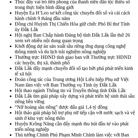
Thúc đẩy vai trò tiên phong của thanh niên dân tộc thiểu số
trong thực hiện bình đẳng giới
Huyện Ea H’Leo sơ kết công tác chuyển đổi số và cải cách
hành chính 9 tháng đầu năm
Đồng chí Huỳnh Thị Chiến Hòa giữ chức Phó Bí thư Tỉnh
ủy Đắk Lắk
Hội nghị Ban Chấp hành Đảng bộ tỉnh Đắk Lắk lần thứ 26
xem xét nhiều nội dung quan trọng
Khởi động dự án sản xuất sầu riêng ứng dụng công nghệ
thông minh và du lịch trải nghiệm nông nghiệp
Thường trực HĐND tỉnh giao ban với Thường trực HĐND
các huyện, thị xã, thành phố
Đắk Lắk đẩy mạnh chuyển đổi số tạo bứt phá phát triển kinh
tế xã hội
Đoàn công tác của Trung ương Hội Liên hiệp Phụ nữ Việt
Nam làm việc với Ban Thường vụ Tỉnh ủy Đắk Lắk
Hội thao ngành Thông tin và Truyền thông tỉnh Đắk Lắk
Đắk Lắk tìm giải pháp xây dựng và phát triển hệ sinh thái sầu
riêng bền vững
“Nữ hoàng sầu riêng” được đấu giá 1,4 tỷ đồng
Hội thảo giải pháp hỗ trợ phụ nữ tiếp cận với nước sạch và vệ
sinh ở khu vực nông thôn
Huyện Krông Năng cần đẩy mạnh thu hút đầu tư vào phát
triển nông nghiệp
Thủ tướng Chính Phủ Phạm Minh Chính làm việc với Ban