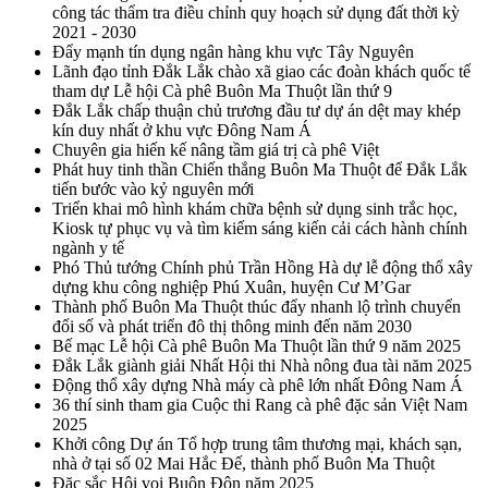
công tác thẩm tra điều chỉnh quy hoạch sử dụng đất thời kỳ
2021 - 2030
Đẩy mạnh tín dụng ngân hàng khu vực Tây Nguyên
Lãnh đạo tỉnh Đắk Lắk chào xã giao các đoàn khách quốc tế
tham dự Lễ hội Cà phê Buôn Ma Thuột lần thứ 9
Đắk Lắk chấp thuận chủ trương đầu tư dự án dệt may khép
kín duy nhất ở khu vực Đông Nam Á
Chuyên gia hiến kế nâng tầm giá trị cà phê Việt
Phát huy tinh thần Chiến thắng Buôn Ma Thuột để Đắk Lắk
tiến bước vào kỷ nguyên mới
Triển khai mô hình khám chữa bệnh sử dụng sinh trắc học,
Kiosk tự phục vụ và tìm kiếm sáng kiến cải cách hành chính
ngành y tế
Phó Thủ tướng Chính phủ Trần Hồng Hà dự lễ động thổ xây
dựng khu công nghiệp Phú Xuân, huyện Cư M’Gar
Thành phố Buôn Ma Thuột thúc đẩy nhanh lộ trình chuyển
đổi số và phát triển đô thị thông minh đến năm 2030
Bế mạc Lễ hội Cà phê Buôn Ma Thuột lần thứ 9 năm 2025
Đắk Lắk giành giải Nhất Hội thi Nhà nông đua tài năm 2025
Động thổ xây dựng Nhà máy cà phê lớn nhất Đông Nam Á
36 thí sinh tham gia Cuộc thi Rang cà phê đặc sản Việt Nam
2025
Khởi công Dự án Tổ hợp trung tâm thương mại, khách sạn,
nhà ở tại số 02 Mai Hắc Đế, thành phố Buôn Ma Thuột
Đặc sắc Hội voi Buôn Đôn năm 2025