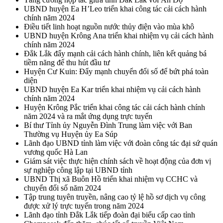
UBND huyện Ea H’Leo triển khai công tác cải cách hành
chính năm 2024
Điều tiết linh hoạt nguồn nước thủy điện vào mùa khô
UBND huyện Krông Ana triển khai nhiệm vụ cải cách hành
chính năm 2024
Đắk Lắk đẩy mạnh cải cách hành chính, liên kết quảng bá
tiềm năng để thu hút đầu tư
Huyện Cư Kuin: Đẩy mạnh chuyển đổi số để bứt phá toàn
diện
UBND huyện Ea Kar triển khai nhiệm vụ cải cách hành
chính năm 2024
Huyện Krông Pắc triển khai công tác cải cách hành chính
năm 2024 và ra mắt ứng dụng trực tuyến
Bí thư Tỉnh ủy Nguyễn Đình Trung làm việc với Ban
Thường vụ Huyện ủy Ea Súp
Lãnh đạo UBND tỉnh làm việc với đoàn công tác đại sứ quán
vương quốc Hà Lan
Giám sát việc thực hiện chính sách về hoạt động của đơn vị
sự nghiệp công lập tại UBND tỉnh
UBND Thị xã Buôn Hồ triển khai nhiệm vụ CCHC và
chuyển đổi số năm 2024
Tập trung tuyên truyền, nâng cao tỷ lệ hồ sơ dịch vụ công
được xử lý trực tuyến trong năm 2024
Lãnh đạo tỉnh Đắk Lắk tiếp đoàn đại biểu cấp cao tỉnh