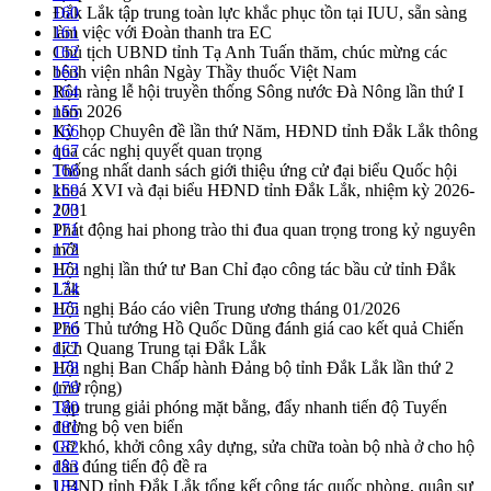
Đắk Lắk tập trung toàn lực khắc phục tồn tại IUU, sẵn sàng
160
làm việc với Đoàn thanh tra EC
161
Chủ tịch UBND tỉnh Tạ Anh Tuấn thăm, chúc mừng các
162
bệnh viện nhân Ngày Thầy thuốc Việt Nam
163
Rộn ràng lễ hội truyền thống Sông nước Đà Nông lần thứ I
164
năm 2026
165
Kỳ họp Chuyên đề lần thứ Năm, HĐND tỉnh Đắk Lắk thông
166
qua các nghị quyết quan trọng
167
Thống nhất danh sách giới thiệu ứng cử đại biểu Quốc hội
168
khoá XVI và đại biểu HĐND tỉnh Đắk Lắk, nhiệm kỳ 2026-
169
2031
170
Phát động hai phong trào thi đua quan trọng trong kỷ nguyên
171
mới
172
Hội nghị lần thứ tư Ban Chỉ đạo công tác bầu cử tỉnh Đắk
173
Lắk
174
Hội nghị Báo cáo viên Trung ương tháng 01/2026
175
Phó Thủ tướng Hồ Quốc Dũng đánh giá cao kết quả Chiến
176
dịch Quang Trung tại Đắk Lắk
177
Hội nghị Ban Chấp hành Đảng bộ tỉnh Đắk Lắk lần thứ 2
178
(mở rộng)
179
Tập trung giải phóng mặt bằng, đẩy nhanh tiến độ Tuyến
180
đường bộ ven biển
181
Gỡ khó, khởi công xây dựng, sửa chữa toàn bộ nhà ở cho hộ
182
dân đúng tiến độ đề ra
183
UBND tỉnh Đắk Lắk tổng kết công tác quốc phòng, quân sự
184