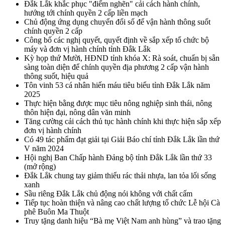
Đắk Lắk khắc phục "điểm nghẽn" cải cách hành chính,
hướng tới chính quyền 2 cấp liền mạch
Chủ động ứng dụng chuyển đổi số để vận hành thông suốt
chính quyền 2 cấp
Công bố các nghị quyết, quyết định về sắp xếp tổ chức bộ
máy và đơn vị hành chính tỉnh Đắk Lắk
Kỳ họp thứ Mười, HĐND tỉnh khóa X: Rà soát, chuẩn bị sẵn
sàng toàn diện để chính quyền địa phương 2 cấp vận hành
thông suốt, hiệu quả
Tôn vinh 53 cá nhân hiến máu tiêu biểu tỉnh Đắk Lắk năm
2025
Thực hiện bằng được mục tiêu nông nghiệp sinh thái, nông
thôn hiện đại, nông dân văn minh
Tăng cường cải cách thủ tục hành chính khi thực hiện sắp xếp
đơn vị hành chính
Có 49 tác phẩm đạt giải tại Giải Báo chí tỉnh Đắk Lắk lần thứ
V năm 2024
Hội nghị Ban Chấp hành Đảng bộ tỉnh Đắk Lắk lần thứ 33
(mở rộng)
Đắk Lắk chung tay giảm thiểu rác thải nhựa, lan tỏa lối sống
xanh
Sầu riêng Đắk Lắk chủ động nói không với chất cấm
Tiếp tục hoàn thiện và nâng cao chất lượng tổ chức Lễ hội Cà
phê Buôn Ma Thuột
Truy tặng danh hiệu “Bà mẹ Việt Nam anh hùng” và trao tặng