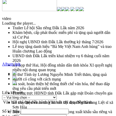
video
Loading the player...
Trailer Lễ hội Sầu riêng Đắk Lắk năm 2026
Khám bệnh, cấp phát thuốc miễn phí và tặng quà người dân
xã Cư Pui
Hội nghị UBND tỉnh Đắk Lắk thường kỳ tháng 7/2026
Lễ truy tặng danh hiệu “Bà Mẹ Việt Nam Anh hùng” và trao
Huân chương Lao động
UBND tỉnh Đắk Lắk triển khai nhiệm vụ 6 tháng cuối năm
2026
Album ảnh
Kỳ họp thứ Hai, Hội đồng nhân dân tỉnh khóa XI quyết nghị
nhiều nội dung quan trọng
Bí thư Tỉnh ủy Lương Nguyễn Minh Triết thăm, tặng quà
người có công với cách mạng
Rà soát, hoàn thiện hệ thống thiết chế văn hóa, thể thao đáp
ứng yêu cầu phát triển mới
Liên kết web
Thường trực HĐND tỉnh Đắk Lắk gặp mặt Đoàn chuyên gia
y tế TP. Hồ Chí Minh
Văn bản chỉ đạo điều hành
Văn bản chỉ đạo điều hành
Lễ truy điệu và an táng hài cốt liệt sĩ tại Nghĩa trang Liệt sĩ xã
Sơn Hòa
Số ký hiệu
Bàn giải pháp tháo gỡ khó khăn trong xuất khẩu sầu riêng và