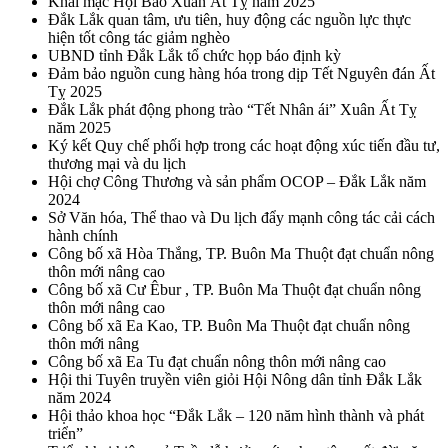
Khai mạc Hội Báo Xuân Ất Tỵ năm 2025
Đắk Lắk quan tâm, ưu tiên, huy động các nguồn lực thực
hiện tốt công tác giảm nghèo
UBND tỉnh Đắk Lắk tổ chức họp báo định kỳ
Đảm bảo nguồn cung hàng hóa trong dịp Tết Nguyên đán Ất
Tỵ 2025
Đắk Lắk phát động phong trào “Tết Nhân ái” Xuân Ất Tỵ
năm 2025
Ký kết Quy chế phối hợp trong các hoạt động xúc tiến đầu tư,
thương mại và du lịch
Hội chợ Công Thương và sản phẩm OCOP – Đắk Lắk năm
2024
Sở Văn hóa, Thể thao và Du lịch đẩy mạnh công tác cải cách
hành chính
Công bố xã Hòa Thắng, TP. Buôn Ma Thuột đạt chuẩn nông
thôn mới nâng cao
Công bố xã Cư Êbur , TP. Buôn Ma Thuột đạt chuẩn nông
thôn mới nâng cao
Công bố xã Ea Kao, TP. Buôn Ma Thuột đạt chuẩn nông
thôn mới nâng
Công bố xã Ea Tu đạt chuẩn nông thôn mới nâng cao
Hội thi Tuyên truyền viên giỏi Hội Nông dân tỉnh Đắk Lắk
năm 2024
Hội thảo khoa học “Đắk Lắk – 120 năm hình thành và phát
triển”