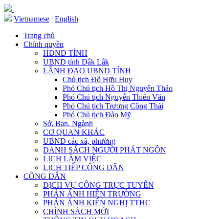
Vietnamese
|
English
Trang chủ
Chính quyền
HĐND TỈNH
UBND tỉnh Đắk Lắk
LÃNH ĐẠO UBND TỈNH
Chủ tịch Đỗ Hữu Huy
Phó Chủ tịch Hồ Thị Nguyên Thảo
Phó Chủ tịch Nguyễn Thiên Văn
Phó Chủ tịch Trương Công Thái
Phó Chủ tịch Đào Mỹ
Sở, Ban, Ngành
CƠ QUAN KHÁC
UBND các xã, phường
DANH SÁCH NGƯỜI PHÁT NGÔN
LỊCH LÀM VIỆC
LỊCH TIẾP CÔNG DÂN
CÔNG DÂN
DỊCH VỤ CÔNG TRỰC TUYẾN
PHẢN ÁNH HIỆN TRƯỜNG
PHẢN ÁNH KIẾN NGHỊ TTHC
CHÍNH SÁCH MỚI