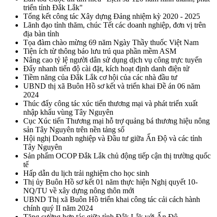
triển tỉnh Đắk Lắk"
Tổng kết công tác Xây dựng Đảng nhiệm kỳ 2020 - 2025
Lãnh đạo tỉnh thăm, chúc Tết các doanh nghiệp, đơn vị trên
địa bàn tỉnh
Tọa đàm chào mừng 69 năm Ngày Thầy thuốc Việt Nam
Tiện ích từ thông báo lưu trú qua phần mềm ASM
Nâng cao tỷ lệ người dân sử dụng dịch vụ công trực tuyến
Đẩy nhanh tiến độ cài đặt, kích hoạt định danh điện tử
Tiềm năng của Đắk Lắk cơ hội của các nhà đầu tư
UBND thị xã Buôn Hồ sơ kết và triển khai Đề án 06 năm
2024
Thúc đẩy công tác xúc tiến thương mại và phát triển xuất
nhập khẩu vùng Tây Nguyên
Cục Xúc tiến Thương mại hỗ trợ quảng bá thương hiệu nông
sản Tây Nguyên trên nền tảng số
Hội nghị Doanh nghiệp và Đầu tư giữa Ấn Độ và các tỉnh
Tây Nguyên
Sản phẩm OCOP Đắk Lắk chủ động tiếp cận thị trường quốc
tế
Hấp dẫn du lịch trải nghiệm cho học sinh
Thị ủy Buôn Hồ sơ kết 01 năm thực hiện Nghị quyết 10-
NQ/TU về xây dựng nông thôn mới
UBND Thị xã Buôn Hồ triển khai công tác cải cách hành
chính quý II năm 2024
Tăng cường hợp tác giữa tỉnh Đắk Lắk với Ấn Độ