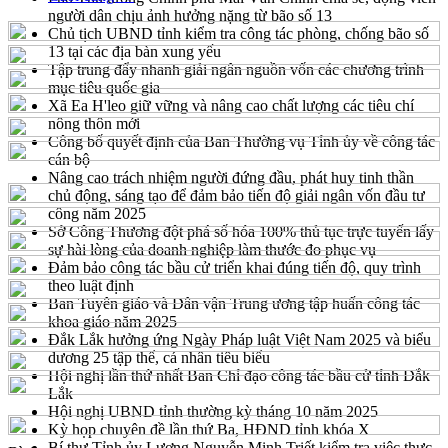
người dân chịu ảnh hưởng nặng từ bão số 13
Chủ tịch UBND tỉnh kiểm tra công tác phòng, chống bão số
13 tại các địa bàn xung yếu
Tập trung đẩy nhanh giải ngân nguồn vốn các chương trình
mục tiêu quốc gia
Xã Ea H'leo giữ vững và nâng cao chất lượng các tiêu chí
nông thôn mới
Công bố quyết định của Ban Thường vụ Tỉnh ủy về công tác
cán bộ
Nâng cao trách nhiệm người đứng đầu, phát huy tinh thần
chủ động, sáng tạo để đảm bảo tiến độ giải ngân vốn đầu tư
công năm 2025
Sở Công Thương đột phá số hóa 100% thủ tục trực tuyến lấy
sự hài lòng của doanh nghiệp làm thước đo phục vụ
Đảm bảo công tác bầu cử triển khai đúng tiến độ, quy trình
theo luật định
Ban Tuyên giáo và Dân vận Trung ương tập huấn công tác
khoa giáo năm 2025
Đắk Lắk hưởng ứng Ngày Pháp luật Việt Nam 2025 và biểu
dương 25 tập thể, cá nhân tiêu biểu
Hội nghị lần thứ nhất Ban Chỉ đạo công tác bầu cử tỉnh Đắk
Lắk
Hội nghị UBND tỉnh thường kỳ tháng 10 năm 2025
Kỳ họp chuyên đề lần thứ Ba, HĐND tỉnh khóa X
Bí thư Tỉnh ủy Lương Nguyễn Minh Triết kiểm tra việc thực