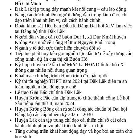
Hồ Chí Minh
Đắk Lắk tập trung đẩy mạnh kết nối cung – cầu lao động
Nâng cao trách nhiệm người đứng đầu trong lãnh đạo, chỉ
đạo triển khai nhiệm vụ cải cách hành chính
Đoàn khảo sát Tiểu ban Điều lệ Đảng Đại hội XIV làm việc
tại Đảng bộ tỉnh Đắk Lắk
Người dân vùng căn cứ buôn Dur 1, xã Dur Kmăl huyện
Krông Ana nhớ về Tổng Bí thư Nguyễn Phú Trọng
Ngành y tế tích cực thực hiện chuyển đổi số
Tiếp tục phát huy kêu gọi nguồn lực đầu tư để xây dựng các
công trình, dự án của thị xã Buôn Hồ
Kỳ họp chuyên đề lần thứ Mười ba HĐND tỉnh khóa X
thông qua nhiều nội dung quan trọng
Khai mạc chương trình Hành trình đỏ toàn quốc
Kỳ thi tốt nghiệp THPT năm 2024 tại Đắk Lắk diễn ra an
toàn, nghiêm túc, đúng quy chế
Lễ trao Giải Báo chí tỉnh Đắk Lắk
Huyện Krông Pắc cần tập trung tổ chức thành công Lễ hội
Sầu riêng lần thứ II, năm 2024
Huyện Krông Bông cần rà soát công tác chuẩn bị Đại hội
Đảng bộ các cấp nhiệm kỳ 2025 – 2030
Huyện Lắk cần tập trung chỉ đạo cải thiện chỉ số cải cách
hành chính phục vụ phát triển kinh tế - xã hội
Tăng cường triển khai hoạt động dạy và học bơi an toàn cho
học sinh