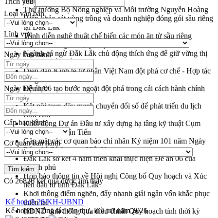
triển khai quy định EUDR
Trích yếu
Thứ trưởng Bộ Nông nghiệp và Môi trường Nguyễn Hoàng
Loại văn bản
Hiệp khảo sát vùng trồng và doanh nghiệp đóng gói sầu riêng
tại Đắk Lắk
Lĩnh vực
Trình diễn nghệ thuật chế biến các món ăn từ sầu riêng
Đắk Lắk công bố Quy hoạch và xúc tiến đầu tư tỉnh
Ngành cá ngừ Đắk Lắk chủ động thích ứng để giữ vững thị
Ngày ban hành
trường xuất khẩu
Diễn đàn Kinh tế tư nhân Việt Nam đột phá cơ chế - Hợp tác
công tư
Ngày hiệu lực
Đề án 06 tạo bước ngoặt đột phá trong cải cách hành chính
tỉnh Đắk Lắk
Kết nối tour, đẩy mạnh chuyển đổi số để phát triển du lịch
Đắk Lắk
Cấp ban hành
Khởi động Dự án Đầu tư xây dựng hạ tầng kỹ thuật Cụm
công nghiệp Tân Tiến
Gặp mặt các cơ quan báo chí nhân Kỷ niệm 101 năm Ngày
Cơ quan ban hành
Báo chí Cách mạng Việt Nam
Đắk Lắk sơ kết 4 năm triển khai thực hiện Đề án 06 của
Chính phủ
Họp báo thông tin về Hội nghị Công bố Quy hoạch và Xúc
Có
26826
kết quả được tìm thấy
tiến đầu tư tỉnh Đắk Lắk
Khơi thông điểm nghẽn, đẩy nhanh giải ngân vốn khắc phục
Kế hoạch 28/KH-UBND
thiên tai
Kế hoạch Công tác văn thư, lưu trữ năm 2026
HĐND tỉnh thông qua điều chỉnh Quy hoạch tỉnh thời kỳ