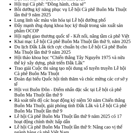
Hội trại Cà phê: “Đồng hành, chia sẻ”
Bồi dưỡng kỹ năng phục vụ Lễ hội Cà phê Buôn Ma Thuột
lần thứ 9 năm 2025
Lung linh sắc màu văn hóa tại Lễ hội đường phố
Đẩy mạnh ứng dụng khoa học kỹ thuật trong sản xuất sản
phẩm OCOP
Hội nghị giao thương quốc tế - Kết nối, nâng tầm cà phê Việt
Khai mạc Lễ hội Cà phê Buôn Ma Thuột lần thứ 9, năm 2025
Du lịch Đắk Lắk tích cực chuẩn bị cho Lễ hội Cà phê Buôn
Ma Thuột lần thứ 9 năm 2025
Hội thảo khoa học “Chiến thắng Tây Nguyên 1975 và nửa
thế kỷ xây dựng, phát triển Đắk Lắk”
Trao giải Cuộc thi sáng tạo nội dung số tuyên truyền Lễ hội
Cà phê Buôn Ma Thuột
Đoàn đại biểu Quốc hội tỉnh thăm và chúc mừng các cơ sở y
tế
Hội voi Buôn Đôn - Điểm nhấn đặc sắc tại Lễ hội cà phê
Buôn Ma Thuột lần thứ 9
Rà soát tiến độ các hoạt động kỷ niệm 50 năm Chiến thắng
Buôn Ma Thuột, giải phóng tỉnh Đắk Lắk và Lễ hội Cà phê
Buôn Ma Thuột lần thứ 9
Lễ hội Cà phê Buôn Ma Thuột lần thứ 9 năm 2025 có 17
hoạt động chính thức hấp dẫn
Lễ hội Cà phê Buôn Ma Thuột lần thứ 9: Nâng cao vị thế
ngành hàng cà phê Việt Nam