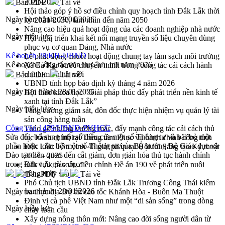
2021-2030
Bản PDF
Tải về
Hội thảo góp ý hồ sơ điều chỉnh quy hoạch tỉnh Đắk Lắk thời
Ngày ban hành:
28/01/2026
kỳ 2021-2030, tầm nhìn đến năm 2050
Nâng cao hiệu quả hoạt động của các doanh nghiệp nhà nước
Ngày hiệu lực:
Hội nghị triển khai kết nối mạng truyền số liệu chuyên dùng
phục vụ cơ quan Đảng, Nhà nước
Kế hoạch 28/KH-UBND
Lễ phát động chuỗi hoạt động chung tay làm sạch môi trường
Kế hoạch Công tác văn thư, lưu trữ năm 2026
Xã Ea Kar bước chuyển mình trong công tác cải cách hành
chính mô hình mới
Bản PDF
Tải về
UBND tỉnh họp báo định kỳ tháng 4 năm 2026
Ngày ban hành:
28/01/2026
Hội thảo khoa học “Giải pháp thúc đẩy phát triển nền kinh tế
xanh tại tỉnh Đắk Lắk”
Ngày hiệu lực:
Tăng cường giám sát, đôn đốc thực hiện nhiệm vụ quản lý tài
sản công hàng tuần
Công văn 1479/UBND-PVHCC
Tháo gỡ những vướng mắc, đẩy mạnh công tác cải cách thủ
Sửa đổi, bổ sung một số điều của một số Thông tư và bãi bỏ một
tục hành chính tại Trung tâm Phục vụ hành chính công tỉnh
phần hoặc toàn bộ một số Thông tư của Bộ trưởng Bộ Giáo dục và
Đắk Lắk: Tôn vinh 46 giải pháp tại Hội thi Sáng tạo Kỹ thuật
Đào tạo liên quan đến cắt giảm, đơn giản hóa thủ tục hành chính
2024 - 2025
trong lĩnh vực giáo dục
Đắk Lắk rà soát, điều chỉnh Đề án 190 về phát triển nuôi
trồng thủy sản
Bản PDF
Tải về
Phó Chủ tịch UBND tỉnh Đắk Lắk Trương Công Thái kiểm
Ngày ban hành:
28/01/2026
tra thực địa Dự án cao tốc Khánh Hòa - Buôn Ma Thuột
Định vị cà phê Việt Nam như một “di sản sống” trong dòng
Ngày hiệu lực:
chảy toàn cầu
Xây dựng nông thôn mới: Nâng cao đời sống người dân từ