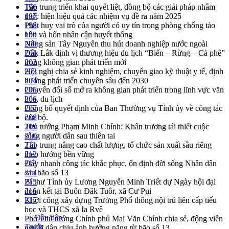
Tập trung triển khai quyết liệt, đồng bộ các giải pháp nhằm
196
thực hiện hiệu quả các nhiệm vụ đề ra năm 2025
197
Phát huy vai trò của người có uy tín trong phòng chống tảo
198
hôn và hôn nhân cận huyết thống
199
Nông sản Tây Nguyên thu hút doanh nghiệp nước ngoài
200
Đắk Lắk định vị thương hiệu du lịch “Biển – Rừng – Cà phê”
201
trong không gian phát triển mới
202
Hội nghị chia sẻ kinh nghiệm, chuyển giao kỹ thuật y tế, định
203
hướng phát triển chuyên sâu đến 2030
204
Chuyển đổi số mở ra không gian phát triển trong lĩnh vực văn
205
hóa, du lịch
206
Công bố quyết định của Ban Thường vụ Tỉnh ủy về công tác
207
cán bộ.
208
Thủ tướng Phạm Minh Chính: Khẩn trương tái thiết cuộc
209
sống người dân sau thiên tai
210
Tập trung nâng cao chất lượng, tổ chức sản xuất sầu riêng
211
theo hướng bền vững
212
Đẩy nhanh công tác khắc phục, ổn định đời sống Nhân dân
213
sau bão số 13
214
Bí thư Tỉnh ủy Lương Nguyễn Minh Triết dự Ngày hội đại
215
đoàn kết tại Buôn Đăk Tuôr, xã Cư Pui
216
Khởi công xây dựng Trường Phổ thông nội trú liên cấp tiểu
217
học và THCS xã Ia Rvê
← Đầu tiên
Phó Thủ tướng Chính phủ Mai Văn Chính chia sẻ, động viên
Trước
người dân chịu ảnh hưởng nặng từ bão số 13