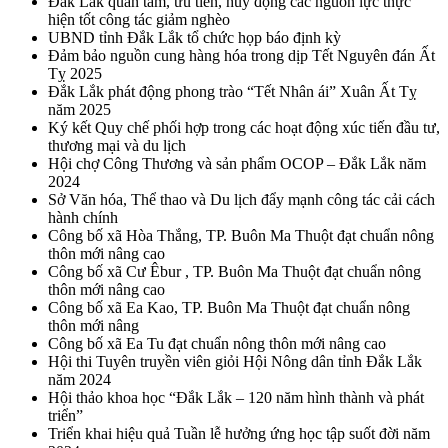
Đắk Lắk quan tâm, ưu tiên, huy động các nguồn lực thực
hiện tốt công tác giảm nghèo
UBND tỉnh Đắk Lắk tổ chức họp báo định kỳ
Đảm bảo nguồn cung hàng hóa trong dịp Tết Nguyên đán Ất
Tỵ 2025
Đắk Lắk phát động phong trào “Tết Nhân ái” Xuân Ất Tỵ
năm 2025
Ký kết Quy chế phối hợp trong các hoạt động xúc tiến đầu tư,
thương mại và du lịch
Hội chợ Công Thương và sản phẩm OCOP – Đắk Lắk năm
2024
Sở Văn hóa, Thể thao và Du lịch đẩy mạnh công tác cải cách
hành chính
Công bố xã Hòa Thắng, TP. Buôn Ma Thuột đạt chuẩn nông
thôn mới nâng cao
Công bố xã Cư Êbur , TP. Buôn Ma Thuột đạt chuẩn nông
thôn mới nâng cao
Công bố xã Ea Kao, TP. Buôn Ma Thuột đạt chuẩn nông
thôn mới nâng
Công bố xã Ea Tu đạt chuẩn nông thôn mới nâng cao
Hội thi Tuyên truyền viên giỏi Hội Nông dân tỉnh Đắk Lắk
năm 2024
Hội thảo khoa học “Đắk Lắk – 120 năm hình thành và phát
triển”
Triển khai hiệu quả Tuần lễ hưởng ứng học tập suốt đời năm