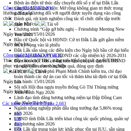
Bệnh án điện tử thúc đẩy chuyển đổi số y tế tại Đắk Lắk
Công văn 833/UBND-NV
Chuyển đổi số thư viện: Mở rộng không gian tri thức trong
Hướng dẫn xếp lương đối với người được tuyển dụng vào công
thời đại số
chức
Đánh giá, rút kinh nghiệm công tác tổ chức diễn tập trước
ngày bầu cử
Bản PDF
Tải về
Chương trình “Gặp gỡ hữu nghị – Friendship Meeting New
Ngày ban hành:
15/01/2026
Year 2026”
Bầu cử Quốc hội và HĐND: Cử tri Đắk Lắk gửi gắm niềm
Ngày hiệu lực:
tin, kỳ vọng vào lá phiếu
Đắk Lắk sẵn sàng các điều kiện cho Ngày hội bầu cử đại biểu
Công văn 821/UBND-PVHCC
Quốc hội khóa XVI và HĐND các cấp nhiệm kỳ 2026-2031
Thúc đẩy cải cách TTHC, nâng cao hiệu quả giải quyết TTHC
Đảm bảo cuộc bầu cử đại biểu Quốc hội và đại biểu HĐND
phục vụ người dân, doanh nghiệp
các cấp diễn ra an toàn, hiệu quả, đúng quy định
Thủ tướng Chính phủ Phạm Minh Chính kiểm tra, chỉ đạo
Bản PDF
Tải về
hoàn thành các dự án cao tốc và thăm khu tái định cư tại Đắk
Ngày ban hành:
15/01/2026
Lắk
Sôi nổi Hội đua ngựa truyền thống Gò Thì Thùng mừng
Ngày hiệu lực:
Xuân Bính Ngọ 2026
Lãnh đạo tỉnh dâng hương tưởng niệm tại Đập Đồng Cam
đầu Xuân Bính Ngọ
Các trang trên cổng 192 của 2.683
Ngành nông nghiệp phấn đấu tăng trưởng đạt 5,86% trong
năm 2026
167
UBND tỉnh Đắk Lắk triển khai công tác quốc phòng, quân sự
168
địa phương năm 2026
169
Đắk Lắk tập trung toàn lực khắc phục tồn tại IUU, sẵn sàng
170