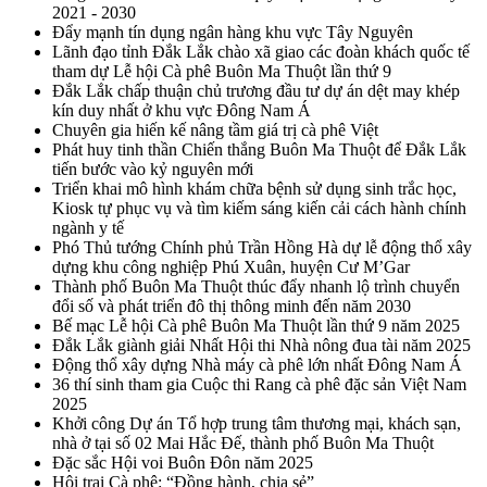
2021 - 2030
Đẩy mạnh tín dụng ngân hàng khu vực Tây Nguyên
Lãnh đạo tỉnh Đắk Lắk chào xã giao các đoàn khách quốc tế
tham dự Lễ hội Cà phê Buôn Ma Thuột lần thứ 9
Đắk Lắk chấp thuận chủ trương đầu tư dự án dệt may khép
kín duy nhất ở khu vực Đông Nam Á
Chuyên gia hiến kế nâng tầm giá trị cà phê Việt
Phát huy tinh thần Chiến thắng Buôn Ma Thuột để Đắk Lắk
tiến bước vào kỷ nguyên mới
Triển khai mô hình khám chữa bệnh sử dụng sinh trắc học,
Kiosk tự phục vụ và tìm kiếm sáng kiến cải cách hành chính
ngành y tế
Phó Thủ tướng Chính phủ Trần Hồng Hà dự lễ động thổ xây
dựng khu công nghiệp Phú Xuân, huyện Cư M’Gar
Thành phố Buôn Ma Thuột thúc đẩy nhanh lộ trình chuyển
đổi số và phát triển đô thị thông minh đến năm 2030
Bế mạc Lễ hội Cà phê Buôn Ma Thuột lần thứ 9 năm 2025
Đắk Lắk giành giải Nhất Hội thi Nhà nông đua tài năm 2025
Động thổ xây dựng Nhà máy cà phê lớn nhất Đông Nam Á
36 thí sinh tham gia Cuộc thi Rang cà phê đặc sản Việt Nam
2025
Khởi công Dự án Tổ hợp trung tâm thương mại, khách sạn,
nhà ở tại số 02 Mai Hắc Đế, thành phố Buôn Ma Thuột
Đặc sắc Hội voi Buôn Đôn năm 2025
Hội trại Cà phê: “Đồng hành, chia sẻ”