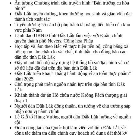
Ấn tượng Chương trình cầu truyền hình “Bản trường ca hòa
bình”
Đắk Lắk tuyên dương, khen thưởng học sinh và giáo viên đạt
thành tích xuất sắc
Tuyên dương 55 cán bộ phụ trách tài năng, tiêu biểu của khu
vực phía Nam
Lãnh đạo UBND tỉnh Đắk Lắk làm việc với Đoàn chính
quyền thành phố Nevers, Cộng hòa Pháp
Học tập và làm theo Bác về thực hiện tiến bộ, công bằng xã
hội; quan tâm chăm lo vật chất, tinh thần cho đồng bào các
dân tộc tỉnh Đắk Lắk
Đẩy nhanh tiến độ xây dựng hệ thống hồ sơ địa chính và cơ
sở dữ liệu đất đai trên địa bàn tỉnh Đắk Lắk
Đắk Lắk triển khai “Tháng hành động vì an toàn thực phẩm”
năm 2025
Chú trọng phát triển nguồn nhân lực trên địa bàn tỉnh Đắk
Lắk
Khánh thành dự án Hồ chứa nước Krông Pách thượng giai
đoạn 1
Người dân Đắk Lắk đồng thuận, tin tưởng về chủ trương sáp
nhập đơn vị hành chính
Lễ Giỗ tổ Hùng Vương người dân Đắk Lắk hướng về nguồn
cội
Đoàn công tác của Quốc hội làm việc với tỉnh Đắk Lắk về
công tác thẩm tra điều chỉnh quy hoạch sử dụng đất thời kỳ