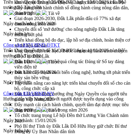
Triển khai Quyết định số 35/QĐ-BTC ngày 10/01/2026 của Bộ
làm việc tại Trung tâm Phục vụ hành chính công xã Ea Phê
trưởng Bộ Tài chính
Xây dựng nền hành chính số đồng hành cùng nông dân dân,
doanh nghiệp
Bản PDF
Tải về
Giai đoạn 2026-2030, Đắk Lắk phấn đấu có 77% xã đạt
Ngày ban hành:
15/01/2026
chuẩn nông thôn mới
Chuyển đổi số 'mở đường' cho nông nghiệp Đắk Lắk tăng
Ngày hiệu lực:
trưởng bứt phá
Triển khai đồng bộ đo đạc, lập hồ sơ địa chính, hoàn thiện cơ
Công văn 837/UBND-ĐTKT
sở dữ liệu đất đai
Triển khai Quyết định số 35/QĐ-BTC ngày 10/01/2026 của Bộ
Ứng dụng sinh trắc học - Bước tiến trong hành trình chuyển
trưởng Bộ Tài chính
đổi số tại Đắk Lắk
Đắk Lắk nâng cao hiệu quả công tác Đảng từ Sổ tay đảng
Bản PDF
Tải về
viên điện tử
Ngày ban hành:
15/01/2026
Đắk Lắk đẩy mạnh nuôi biển công nghệ, hướng tới phát triển
thủy sản bền vững
Ngày hiệu lực:
Tập huấn nâng cao năng lực triển khai chuyển đổi số cho cán
bộ, công chức cấp xã
Công văn 833/UBND-NV
Đắk Lắk phát động hưởng ứng Ngày Quyền của người tiêu
Hướng dẫn xếp lương đối với người được tuyển dụng vào công
dùng Việt Nam 2026
chức
Đẩy mạnh cải cách hành chính, quyết tâm đạt được mục tiêu
tăng trưởng hai con số trong năm 2026
Bản PDF
Tải về
Tổ chức trang trọng Lễ hội Đền thờ Lương Văn Chánh năm
Ngày ban hành:
15/01/2026
2026
Phó Bí thư Tỉnh ủy Đắk Lắk Đỗ Hữu Huy giữ chức Bí thư
Ngày hiệu lực:
Đảng ủy Ủy Ban Nhân dân tỉnh