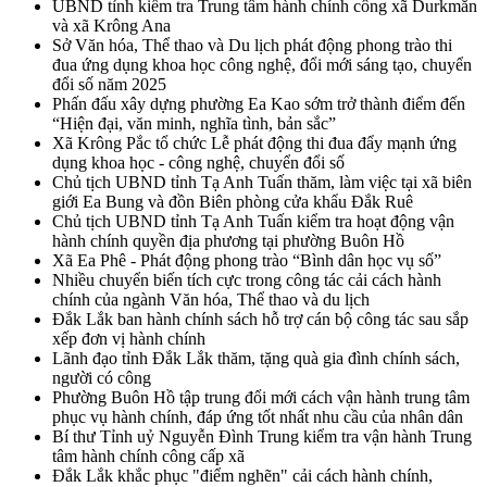
UBND tỉnh kiểm tra Trung tâm hành chính công xã Durkmăn
và xã Krông Ana
Sở Văn hóa, Thể thao và Du lịch phát động phong trào thi
đua ứng dụng khoa học công nghệ, đổi mới sáng tạo, chuyển
đổi số năm 2025
Phấn đấu xây dựng phường Ea Kao sớm trở thành điểm đến
“Hiện đại, văn minh, nghĩa tình, bản sắc”
Xã Krông Pắc tổ chức Lễ phát động thi đua đẩy mạnh ứng
dụng khoa học - công nghệ, chuyển đổi số
Chủ tịch UBND tỉnh Tạ Anh Tuấn thăm, làm việc tại xã biên
giới Ea Bung và đồn Biên phòng cửa khẩu Đắk Ruê
Chủ tịch UBND tỉnh Tạ Anh Tuấn kiểm tra hoạt động vận
hành chính quyền địa phương tại phường Buôn Hồ
Xã Ea Phê - Phát động phong trào “Bình dân học vụ số”
Nhiều chuyển biến tích cực trong công tác cải cách hành
chính của ngành Văn hóa, Thể thao và du lịch
Đắk Lắk ban hành chính sách hỗ trợ cán bộ công tác sau sắp
xếp đơn vị hành chính
Lãnh đạo tỉnh Đắk Lắk thăm, tặng quà gia đình chính sách,
người có công
Phường Buôn Hồ tập trung đổi mới cách vận hành trung tâm
phục vụ hành chính, đáp ứng tốt nhất nhu cầu của nhân dân
Bí thư Tỉnh uỷ Nguyễn Đình Trung kiểm tra vận hành Trung
tâm hành chính công cấp xã
Đắk Lắk khắc phục "điểm nghẽn" cải cách hành chính,