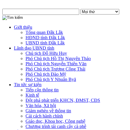
Giới thiệu
Tổng quan Đắk Lắk
HĐND tỉnh Đắk Lắk
UBND tỉnh Đắk Lắk
Lãnh đạo UBND tỉnh
Chủ tịch Đỗ Hữu Huy
Phó Chủ tịch Hồ Thị Nguyên Thảo
Phó Chủ tịch Nguyễn Thiên Văn
Phó Chủ tịch Trương Công Thái
Phó Chủ tịch Đào Mỹ
Phó Chủ tịch Y Nhuân Byă
Tin tức sự kiện
Tiếp cận thông tin
Kinh tế
Đột phá phát triển KHCN, ĐMST, CĐS
Văn hóa, Xã hội
Giảm nghèo về thông tin
Cải cách hành chính
Giáo dục, Khoa học, Công nghệ
Chương trình tái canh cây cà phê