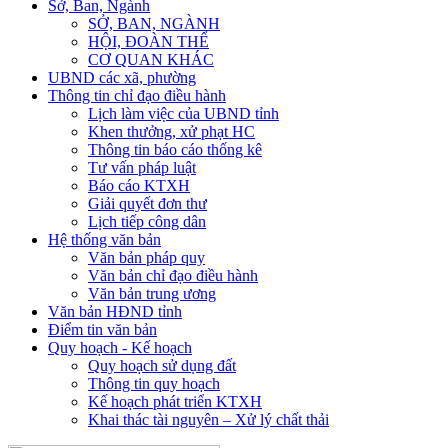
Sở, Ban, Ngành
SỞ, BAN, NGÀNH
HỘI, ĐOÀN THỂ
CƠ QUAN KHÁC
UBND các xã, phường
Thông tin chỉ đạo điều hành
Lịch làm việc của UBND tỉnh
Khen thưởng, xử phạt HC
Thông tin báo cáo thống kê
Tư vấn pháp luật
Báo cáo KTXH
Giải quyết đơn thư
Lịch tiếp công dân
Hệ thống văn bản
Văn bản pháp quy
Văn bản chỉ đạo điều hành
Văn bản trung ương
Văn bản HĐND tỉnh
Điểm tin văn bản
Quy hoạch - Kế hoạch
Quy hoạch sử dụng đất
Thông tin quy hoạch
Kế hoạch phát triển KTXH
Khai thác tài nguyên – Xử lý chất thải