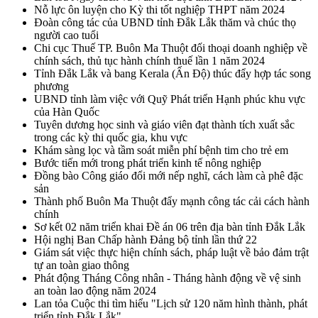
Nỗ lực ôn luyện cho Kỳ thi tốt nghiệp THPT năm 2024
Đoàn công tác của UBND tỉnh Đắk Lắk thăm và chúc thọ
người cao tuổi
Chi cục Thuế TP. Buôn Ma Thuột đối thoại doanh nghiệp về
chính sách, thủ tục hành chính thuế lần 1 năm 2024
Tỉnh Đắk Lắk và bang Kerala (Ấn Độ) thúc đẩy hợp tác song
phương
UBND tỉnh làm việc với Quỹ Phát triển Hạnh phúc khu vực
của Hàn Quốc
Tuyên dương học sinh và giáo viên đạt thành tích xuất sắc
trong các kỳ thi quốc gia, khu vực
Khám sàng lọc và tầm soát miễn phí bệnh tim cho trẻ em
Bước tiến mới trong phát triển kinh tế nông nghiệp
Đồng bào Công giáo đổi mới nếp nghĩ, cách làm cà phê đặc
sản
Thành phố Buôn Ma Thuột đẩy mạnh công tác cải cách hành
chính
Sơ kết 02 năm triển khai Đề án 06 trên địa bàn tỉnh Đắk Lắk
Hội nghị Ban Chấp hành Đảng bộ tỉnh lần thứ 22
Giám sát việc thực hiện chính sách, pháp luật về bảo đảm trật
tự an toàn giao thông
Phát động Tháng Công nhân - Tháng hành động về vệ sinh
an toàn lao động năm 2024
Lan tỏa Cuộc thi tìm hiểu "Lịch sử 120 năm hình thành, phát
triển tỉnh Đắk Lắk"