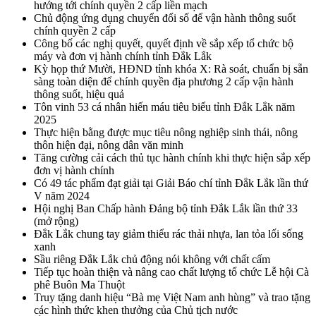
hướng tới chính quyền 2 cấp liền mạch
Chủ động ứng dụng chuyển đổi số để vận hành thông suốt
chính quyền 2 cấp
Công bố các nghị quyết, quyết định về sắp xếp tổ chức bộ
máy và đơn vị hành chính tỉnh Đắk Lắk
Kỳ họp thứ Mười, HĐND tỉnh khóa X: Rà soát, chuẩn bị sẵn
sàng toàn diện để chính quyền địa phương 2 cấp vận hành
thông suốt, hiệu quả
Tôn vinh 53 cá nhân hiến máu tiêu biểu tỉnh Đắk Lắk năm
2025
Thực hiện bằng được mục tiêu nông nghiệp sinh thái, nông
thôn hiện đại, nông dân văn minh
Tăng cường cải cách thủ tục hành chính khi thực hiện sắp xếp
đơn vị hành chính
Có 49 tác phẩm đạt giải tại Giải Báo chí tỉnh Đắk Lắk lần thứ
V năm 2024
Hội nghị Ban Chấp hành Đảng bộ tỉnh Đắk Lắk lần thứ 33
(mở rộng)
Đắk Lắk chung tay giảm thiểu rác thải nhựa, lan tỏa lối sống
xanh
Sầu riêng Đắk Lắk chủ động nói không với chất cấm
Tiếp tục hoàn thiện và nâng cao chất lượng tổ chức Lễ hội Cà
phê Buôn Ma Thuột
Truy tặng danh hiệu “Bà mẹ Việt Nam anh hùng” và trao tặng
các hình thức khen thưởng của Chủ tịch nước