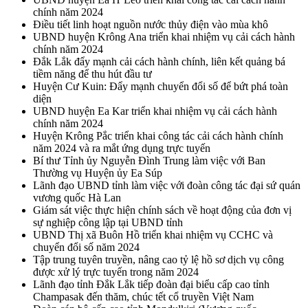
chính năm 2024
Điều tiết linh hoạt nguồn nước thủy điện vào mùa khô
UBND huyện Krông Ana triển khai nhiệm vụ cải cách hành
chính năm 2024
Đắk Lắk đẩy mạnh cải cách hành chính, liên kết quảng bá
tiềm năng để thu hút đầu tư
Huyện Cư Kuin: Đẩy mạnh chuyển đổi số để bứt phá toàn
diện
UBND huyện Ea Kar triển khai nhiệm vụ cải cách hành
chính năm 2024
Huyện Krông Pắc triển khai công tác cải cách hành chính
năm 2024 và ra mắt ứng dụng trực tuyến
Bí thư Tỉnh ủy Nguyễn Đình Trung làm việc với Ban
Thường vụ Huyện ủy Ea Súp
Lãnh đạo UBND tỉnh làm việc với đoàn công tác đại sứ quán
vương quốc Hà Lan
Giám sát việc thực hiện chính sách về hoạt động của đơn vị
sự nghiệp công lập tại UBND tỉnh
UBND Thị xã Buôn Hồ triển khai nhiệm vụ CCHC và
chuyển đổi số năm 2024
Tập trung tuyên truyền, nâng cao tỷ lệ hồ sơ dịch vụ công
được xử lý trực tuyến trong năm 2024
Lãnh đạo tỉnh Đắk Lắk tiếp đoàn đại biểu cấp cao tỉnh
Champasak đến thăm, chúc tết cổ truyền Việt Nam