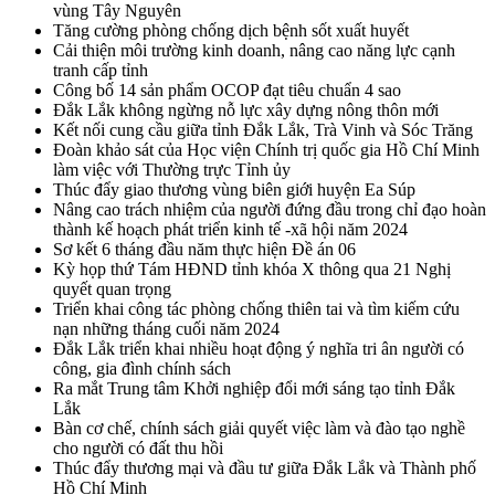
vùng Tây Nguyên
Tăng cường phòng chống dịch bệnh sốt xuất huyết
Cải thiện môi trường kinh doanh, nâng cao năng lực cạnh
tranh cấp tỉnh
Công bố 14 sản phẩm OCOP đạt tiêu chuẩn 4 sao
Đắk Lắk không ngừng nỗ lực xây dựng nông thôn mới
Kết nối cung cầu giữa tỉnh Đắk Lắk, Trà Vinh và Sóc Trăng
Đoàn khảo sát của Học viện Chính trị quốc gia Hồ Chí Minh
làm việc với Thường trực Tỉnh ủy
Thúc đẩy giao thương vùng biên giới huyện Ea Súp
Nâng cao trách nhiệm của người đứng đầu trong chỉ đạo hoàn
thành kế hoạch phát triển kinh tế -xã hội năm 2024
Sơ kết 6 tháng đầu năm thực hiện Đề án 06
Kỳ họp thứ Tám HĐND tỉnh khóa X thông qua 21 Nghị
quyết quan trọng
Triển khai công tác phòng chống thiên tai và tìm kiếm cứu
nạn những tháng cuối năm 2024
Đắk Lắk triển khai nhiều hoạt động ý nghĩa tri ân người có
công, gia đình chính sách
Ra mắt Trung tâm Khởi nghiệp đổi mới sáng tạo tỉnh Đắk
Lắk
Bàn cơ chế, chính sách giải quyết việc làm và đào tạo nghề
cho người có đất thu hồi
Thúc đẩy thương mại và đầu tư giữa Đắk Lắk và Thành phố
Hồ Chí Minh