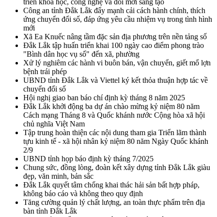
triển khoa học, công nghệ và đổi mới sáng tạo
Công an tỉnh Đắk Lắk đẩy mạnh cải cách hành chính, thích
ứng chuyển đổi số, đáp ứng yêu cầu nhiệm vụ trong tình hình
mới
Xã Ea Knuếc nâng tầm đặc sản địa phương trên nền tảng số
Đắk Lắk tập huấn triển khai 100 ngày cao điểm phong trào
"Bình dân học vụ số" đến xã, phường
Xử lý nghiêm các hành vi buôn bán, vận chuyển, giết mổ lợn
bệnh trái phép
UBND tỉnh Đắk Lắk và Viettel ký kết thỏa thuận hợp tác về
chuyển đổi số
Hội nghị giao ban báo chí định kỳ tháng 8 năm 2025
Đắk Lắk khởi động ba dự án chào mừng kỷ niệm 80 năm
Cách mạng Tháng 8 và Quốc khánh nước Cộng hòa xã hội
chủ nghĩa Việt Nam
Tập trung hoàn thiện các nội dung tham gia Triển lãm thành
tựu kinh tế - xã hội nhân kỷ niệm 80 năm Ngày Quốc khánh
2/9
UBND tỉnh họp báo định kỳ tháng 7/2025
Chung sức, đồng lòng, đoàn kết xây dựng tỉnh Đắk Lắk giàu
đẹp, văn minh, bản sắc
Đắk Lắk quyết tâm chống khai thác hải sản bất hợp pháp,
không báo cáo và không theo quy định
Tăng cường quản lý chất lượng, an toàn thực phẩm trên địa
bàn tỉnh Đắk Lắk