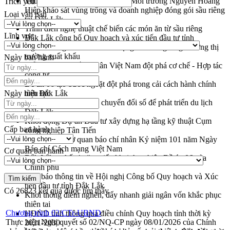
Thứ trưởng Bộ Nông nghiệp và Môi trường Nguyễn Hoàng
Trích yếu
Hiệp khảo sát vùng trồng và doanh nghiệp đóng gói sầu riêng
Loại văn bản
tại Đắk Lắk
Trình diễn nghệ thuật chế biến các món ăn từ sầu riêng
Lĩnh vực
Đắk Lắk công bố Quy hoạch và xúc tiến đầu tư tỉnh
Ngành cá ngừ Đắk Lắk chủ động thích ứng để giữ vững thị
trường xuất khẩu
Ngày ban hành
Diễn đàn Kinh tế tư nhân Việt Nam đột phá cơ chế - Hợp tác
công tư
Đề án 06 tạo bước ngoặt đột phá trong cải cách hành chính
Ngày hiệu lực
tỉnh Đắk Lắk
Kết nối tour, đẩy mạnh chuyển đổi số để phát triển du lịch
Đắk Lắk
Khởi động Dự án Đầu tư xây dựng hạ tầng kỹ thuật Cụm
Cấp ban hành
công nghiệp Tân Tiến
Gặp mặt các cơ quan báo chí nhân Kỷ niệm 101 năm Ngày
Báo chí Cách mạng Việt Nam
Cơ quan ban hành
Đắk Lắk sơ kết 4 năm triển khai thực hiện Đề án 06 của
Chính phủ
Họp báo thông tin về Hội nghị Công bố Quy hoạch và Xúc
tiến đầu tư tỉnh Đắk Lắk
Có
26823
kết quả được tìm thấy
Khơi thông điểm nghẽn, đẩy nhanh giải ngân vốn khắc phục
thiên tai
Chương trình 02/CTr-UBND
HĐND tỉnh thông qua điều chỉnh Quy hoạch tỉnh thời kỳ
Thực hiện Nghị quyết số 02/NQ-CP ngày 08/01/2026 của Chính
2021-2030