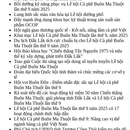
Bồi dưỡng kỹ năng phục vụ Lễ hội Cà phê Buôn Ma Thuột
lần thứ 9 năm 2025
Lung linh sắc màu văn hóa tại Lễ hội đường phố
Đẩy mạnh ứng dụng khoa học kỹ thuật trong sản xuất sản
phẩm OCOP
Hội nghị giao thương quốc tế - Kết nối, nâng tầm cà phê Việt
Khai mạc Lễ hội Cà phê Buôn Ma Thuột lần thứ 9, năm 2025
Du lịch Đắk Lắk tích cực chuẩn bị cho Lễ hội Cà phê Buôn
Ma Thuột lần thứ 9 năm 2025
Hội thảo khoa học “Chiến thắng Tây Nguyên 1975 và nửa
thế kỷ xây dựng, phát triển Đắk Lắk”
Trao giải Cuộc thi sáng tạo nội dung số tuyên truyền Lễ hội
Cà phê Buôn Ma Thuột
Đoàn đại biểu Quốc hội tỉnh thăm và chúc mừng các cơ sở y
tế
Hội voi Buôn Đôn - Điểm nhấn đặc sắc tại Lễ hội cà phê
Buôn Ma Thuột lần thứ 9
Rà soát tiến độ các hoạt động kỷ niệm 50 năm Chiến thắng
Buôn Ma Thuột, giải phóng tỉnh Đắk Lắk và Lễ hội Cà phê
Buôn Ma Thuột lần thứ 9
Lễ hội Cà phê Buôn Ma Thuột lần thứ 9 năm 2025 có 17
hoạt động chính thức hấp dẫn
Lễ hội Cà phê Buôn Ma Thuột lần thứ 9: Nâng cao vị thế
ngành hàng cà phê Việt Nam
Phó Chủ tịch UBND tỉnh Trương Công Thái kiểm tra tiến độ