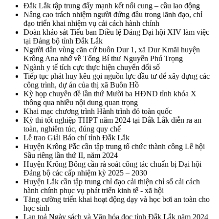
Đắk Lắk tập trung đẩy mạnh kết nối cung – cầu lao động
Nâng cao trách nhiệm người đứng đầu trong lãnh đạo, chỉ
đạo triển khai nhiệm vụ cải cách hành chính
Đoàn khảo sát Tiểu ban Điều lệ Đảng Đại hội XIV làm việc
tại Đảng bộ tỉnh Đắk Lắk
Người dân vùng căn cứ buôn Dur 1, xã Dur Kmăl huyện
Krông Ana nhớ về Tổng Bí thư Nguyễn Phú Trọng
Ngành y tế tích cực thực hiện chuyển đổi số
Tiếp tục phát huy kêu gọi nguồn lực đầu tư để xây dựng các
công trình, dự án của thị xã Buôn Hồ
Kỳ họp chuyên đề lần thứ Mười ba HĐND tỉnh khóa X
thông qua nhiều nội dung quan trọng
Khai mạc chương trình Hành trình đỏ toàn quốc
Kỳ thi tốt nghiệp THPT năm 2024 tại Đắk Lắk diễn ra an
toàn, nghiêm túc, đúng quy chế
Lễ trao Giải Báo chí tỉnh Đắk Lắk
Huyện Krông Pắc cần tập trung tổ chức thành công Lễ hội
Sầu riêng lần thứ II, năm 2024
Huyện Krông Bông cần rà soát công tác chuẩn bị Đại hội
Đảng bộ các cấp nhiệm kỳ 2025 – 2030
Huyện Lắk cần tập trung chỉ đạo cải thiện chỉ số cải cách
hành chính phục vụ phát triển kinh tế - xã hội
Tăng cường triển khai hoạt động dạy và học bơi an toàn cho
học sinh
Lan toả Ngày sách và Văn hóa đọc tỉnh Đắk Lắk năm 2024