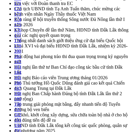
làm việc với Đoàn thanh tra EC
171
Chủ tịch UBND tỉnh Tạ Anh Tuấn thăm, chúc mừng các
172
bệnh viện nhân Ngày Thầy thuốc Việt Nam
173
Rộn ràng lễ hội truyền thống Sông nước Đà Nông lần thứ I
174
năm 2026
175
Kỳ họp Chuyên đề lần thứ Năm, HĐND tỉnh Đắk Lắk thông
176
qua các nghị quyết quan trọng
177
Thống nhất danh sách giới thiệu ứng cử đại biểu Quốc hội
178
khoá XVI và đại biểu HĐND tỉnh Đắk Lắk, nhiệm kỳ 2026-
179
2031
180
Phát động hai phong trào thi đua quan trọng trong kỷ nguyên
181
mới
182
Hội nghị lần thứ tư Ban Chỉ đạo công tác bầu cử tỉnh Đắk
183
Lắk
184
Hội nghị Báo cáo viên Trung ương tháng 01/2026
185
Phó Thủ tướng Hồ Quốc Dũng đánh giá cao kết quả Chiến
186
dịch Quang Trung tại Đắk Lắk
187
Hội nghị Ban Chấp hành Đảng bộ tỉnh Đắk Lắk lần thứ 2
188
(mở rộng)
189
Tập trung giải phóng mặt bằng, đẩy nhanh tiến độ Tuyến
190
đường bộ ven biển
191
Gỡ khó, khởi công xây dựng, sửa chữa toàn bộ nhà ở cho hộ
192
dân đúng tiến độ đề ra
193
UBND tỉnh Đắk Lắk tổng kết công tác quốc phòng, quân sự
194
địa phương năm 2025
195