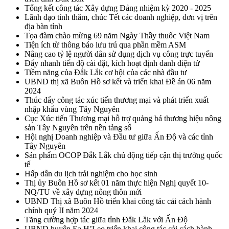
Tổng kết công tác Xây dựng Đảng nhiệm kỳ 2020 - 2025
Lãnh đạo tỉnh thăm, chúc Tết các doanh nghiệp, đơn vị trên
địa bàn tỉnh
Tọa đàm chào mừng 69 năm Ngày Thầy thuốc Việt Nam
Tiện ích từ thông báo lưu trú qua phần mềm ASM
Nâng cao tỷ lệ người dân sử dụng dịch vụ công trực tuyến
Đẩy nhanh tiến độ cài đặt, kích hoạt định danh điện tử
Tiềm năng của Đắk Lắk cơ hội của các nhà đầu tư
UBND thị xã Buôn Hồ sơ kết và triển khai Đề án 06 năm
2024
Thúc đẩy công tác xúc tiến thương mại và phát triển xuất
nhập khẩu vùng Tây Nguyên
Cục Xúc tiến Thương mại hỗ trợ quảng bá thương hiệu nông
sản Tây Nguyên trên nền tảng số
Hội nghị Doanh nghiệp và Đầu tư giữa Ấn Độ và các tỉnh
Tây Nguyên
Sản phẩm OCOP Đắk Lắk chủ động tiếp cận thị trường quốc
tế
Hấp dẫn du lịch trải nghiệm cho học sinh
Thị ủy Buôn Hồ sơ kết 01 năm thực hiện Nghị quyết 10-
NQ/TU về xây dựng nông thôn mới
UBND Thị xã Buôn Hồ triển khai công tác cải cách hành
chính quý II năm 2024
Tăng cường hợp tác giữa tỉnh Đắk Lắk với Ấn Độ
UBND huyện Ea H’Leo triển khai công tác cải cách hành