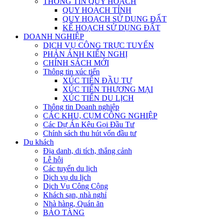
THÔNG TIN QUY HOẠCH
QUY HOẠCH TỈNH
QUY HOẠCH SỬ DỤNG ĐẤT
KẾ HOẠCH SỬ DỤNG ĐẤT
DOANH NGHIỆP
DỊCH VỤ CÔNG TRỰC TUYẾN
PHẢN ÁNH KIẾN NGHỊ
CHÍNH SÁCH MỚI
Thông tin xúc tiến
XÚC TIẾN ĐẦU TƯ
XÚC TIẾN THƯƠNG MẠI
XÚC TIẾN DU LỊCH
Thông tin Doanh nghiệp
CÁC KHU, CỤM CÔNG NGHIỆP
Các Dự Án Kêu Gọi Đầu Tư
Chính sách thu hút vốn đầu tư
Du khách
Địa danh, di tích, thắng cảnh
Lễ hội
Các tuyến du lịch
Dịch vụ du lịch
Dịch Vụ Công Cộng
Khách sạn, nhà nghỉ
Nhà hàng, Quán ăn
BẢO TÀNG