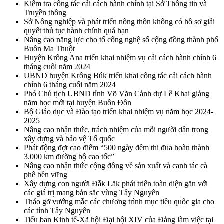
Kiểm tra công tác cải cách hành chính tại Sở Thông tin và
Truyền thông
Sở Nông nghiệp và phát triển nông thôn không có hồ sơ giải
quyết thủ tục hành chính quá hạn
Nâng cao năng lực cho tổ công nghệ số cộng đồng thành phố
Buôn Ma Thuột
Huyện Krông Ana triển khai nhiệm vụ cải cách hành chính 6
tháng cuối năm 2024
UBND huyện Krông Búk triển khai công tác cải cách hành
chính 6 tháng cuối năm 2024
Phó Chủ tịch UBND tỉnh Võ Văn Cảnh dự Lễ Khai giảng
năm học mới tại huyện Buôn Đôn
Bộ Giáo dục và Đào tạo triển khai nhiệm vụ năm học 2024-
2025
Nâng cao nhận thức, trách nhiệm của mỗi người dân trong
xây dựng và bảo vệ Tổ quốc
Phát động đợt cao điểm “500 ngày đêm thi đua hoàn thành
3.000 km đường bộ cao tốc”
Nâng cao nhận thức cộng đồng về sản xuất và canh tác cà
phê bền vững
Xây dựng con người Đắk Lắk phát triển toàn diện gắn với
các giá trị mang bản sắc vùng Tây Nguyên
Tháo gỡ vướng mắc các chương trình mục tiêu quốc gia cho
các tỉnh Tây Nguyên
Tiểu ban Kinh tế-Xã hội Đại hội XIV của Đảng làm việc tại