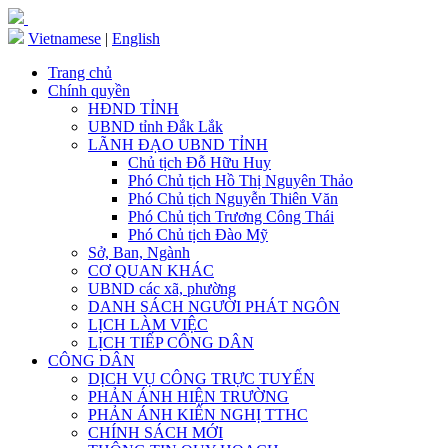
Vietnamese
|
English
Trang chủ
Chính quyền
HĐND TỈNH
UBND tỉnh Đắk Lắk
LÃNH ĐẠO UBND TỈNH
Chủ tịch Đỗ Hữu Huy
Phó Chủ tịch Hồ Thị Nguyên Thảo
Phó Chủ tịch Nguyễn Thiên Văn
Phó Chủ tịch Trương Công Thái
Phó Chủ tịch Đào Mỹ
Sở, Ban, Ngành
CƠ QUAN KHÁC
UBND các xã, phường
DANH SÁCH NGƯỜI PHÁT NGÔN
LỊCH LÀM VIỆC
LỊCH TIẾP CÔNG DÂN
CÔNG DÂN
DỊCH VỤ CÔNG TRỰC TUYẾN
PHẢN ÁNH HIỆN TRƯỜNG
PHẢN ÁNH KIẾN NGHỊ TTHC
CHÍNH SÁCH MỚI