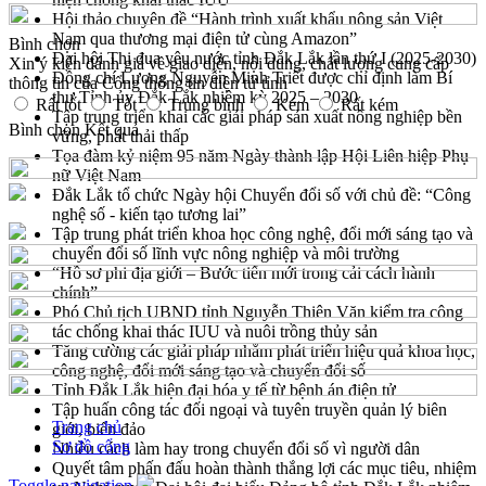
Hội thảo chuyên đề “Hành trình xuất khẩu nông sản Việt
Nam qua thương mại điện tử cùng Amazon”
Bình chọn
Đại hội Thi đua yêu nước tỉnh Đắk Lắk lần thứ I (2025-2030)
Xin ý kiến đánh giá về giao diện, nội dung, chất lượng cung cấp
Đồng chí Lương Nguyễn Minh Triết được chỉ định làm Bí
thông tin của Cổng thông tin điện tử tỉnh
thư Tỉnh ủy Đắk Lắk nhiệm kỳ 2025 – 2030
Rất tốt
Tốt
Trung bình
Kém
Rất kém
Tập trung triển khai các giải pháp sản xuất nông nghiệp bền
Bình chọn
Kết quả
vững, phát thải thấp
Tọa đàm kỷ niệm 95 năm Ngày thành lập Hội Liên hiệp Phụ
nữ Việt Nam
Đắk Lắk tổ chức Ngày hội Chuyển đổi số với chủ đề: “Công
nghệ số - kiến tạo tương lai”
Tập trung phát triển khoa học công nghệ, đổi mới sáng tạo và
chuyển đổi số lĩnh vực nông nghiệp và môi trường
“Hồ sơ phi địa giới – Bước tiến mới trong cải cách hành
chính”
Phó Chủ tịch UBND tỉnh Nguyễn Thiên Văn kiểm tra công
tác chống khai thác IUU và nuôi trồng thủy sản
Tăng cường các giải pháp nhằm phát triển hiệu quả khoa học,
công nghệ, đổi mới sáng tạo và chuyển đổi số
Tỉnh Đắk Lắk hiện đại hóa y tế từ bệnh án điện tử
Tập huấn công tác đối ngoại và tuyên truyền quản lý biên
Trang chủ
giới, biển đảo
Sơ đồ cổng
Nhiều cách làm hay trong chuyển đổi số vì người dân
Quyết tâm phấn đấu hoàn thành thắng lợi các mục tiêu, nhiệm
Toggle navigation