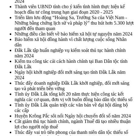
2024
Thành viên UBND tỉnh cho ý kiến tình hình thực hiện kế
hoạch đầu tư công trung hạn giai đoạn 2020 - 2025
Triển lãm lưu động “Hoàng Sa, Trường Sa của Việt Nam -
Những bằng chứng lịch sử và pháp lý” thu hút hơn 5.300 lượt
người đến tham quan
Những điều cần biết về bảo hiểm xã hội tự nguyện năm 2024
Bảo hiểm xã hội đồng hành vì chất lượng cuộc sống Nhân
dân
Đắk Lắk tập huấn nghiệp vụ kiểm soát thủ tục hành chính
năm 2024
Kiểm tra công tác cải cách hành chính tại Ban Dân tộc tỉnh
Đắk Lắk
Ngày hội khởi nghiệp đổi mới sáng tạo tỉnh Đắk Lắk năm
2024
Thúc đẩy doanh nghiệp Đắk Lắk khởi nghiệp, đổi mới sáng
tạo và phát triển bền vững
Tỉnh ủy Đắk Lắk tổng kết 20 năm thực hiện công tác kết
nghĩa các cơ quan, đơn vị với buôn đồng bào dân tộc thiểu số
Tỉnh ủy Đắk Lắk quán triệt các văn bản về đại hội đảng bộ
các cấp
Huyện Krông Pắc sôi nổi Ngày hội chuyển đổi số năm 2024
Cắt giảm thủ tục hành chính, ngành Thuế đã tạo nhiều thuận
lợi cho người nộp thuế
Thúc đẩy vai trò tiên phong của thanh niên dân tộc thiểu số