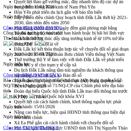
Quyết liệt tháo gỡ vướng mắc, đẩy nhanh tiến độ các dự án
Ngày ban hành:
15/01/2026
trọng điểm trong Khu kinh tế Nam Phú Yên
Hòn Yến phát triển du lịch gắn với bảo tồn biển
Ngày hiệu lực:
Lấy ý kiến điều chỉnh Quy hoạch tỉnh Đắk Lắk thời kỳ 2021-
2030, tầm nhìn đến năm 2050
Công văn 852/UBND-PVHCC
Phát động chiến dịch 30 ngày đêm giải phóng mặt bằng
Công bố thủ tục hành chính mới ban hành hoặc bị bãi bỏ lĩnh vực
Tuyến đường bộ ven biển
Thi đua, khen thưởng
Đắk Lắk nỗ lực thúc đẩy tăng trưởng kinh tế từ 10% trở lên
trong Quý II/2026
Bản PDF
Tải về
Đắk Lắk ký kết thỏa thuận hợp tác về chuyển đổi số giai đoạn
Ngày ban hành:
15/01/2026
2026 – 2030 với Tập đoàn Bưu chính Viễn thông Việt Nam
Thứ trưởng Bộ Y tế làm việc với tỉnh Đắk Lắk về phát triển
Ngày hiệu lực:
nhân lực y tế cho trạm y tế cấp xã
Du lịch Đắk Lắk nâng tầm trải nghiệm du khách thông qua
Công văn 849/UBND-KGVX
Hệ thống cơ sở dữ liệu và Bản đồ số
Báo cáo kết quả, tình hình triển khai thực hiện Nghị quyết số 57-
Tập huấn ứng dụng trí tuệ nhân tạo (AI) trong thương mại
NQ/TW và Nghị quyết số 71/NQ-CP của Chính phủ trên địa bàn
điện tử năm 2026
tỉnh
Đoàn đại biểu Quốc hội tỉnh Đắk Lắk trao đổi thông tin trước
Kỳ họp thứ nhất, Quốc hội khóa XVI
Bản PDF
Tải về
Quyết liệt cải cách hành chính, khơi thông nguồn lực phát
Ngày ban hành:
15/01/2026
triển
Nâng cao hiệu lực, hiệu quả HĐND tỉnh thông qua hiện đại
Ngày hiệu lực:
hóa hành chính
Xã Ea Phê gắn cải cách hành chính với chuyển đổi số
Công văn 837/UBND-ĐTKT
Phó Chủ tịch Thường trực UBND tỉnh Hồ Thị Nguyên Thảo