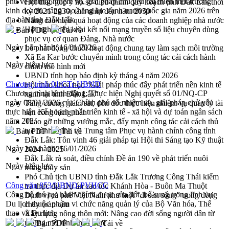
phủ về những nhiệm vụ, giải pháp chủ yếu cải thiện môi trường
Hội thảo góp ý hồ sơ điều chỉnh quy hoạch tỉnh Đắk Lắk thời
kinh doanh, nâng cao năng lực cạnh tranh quốc gia năm 2026 trên
kỳ 2021-2030, tầm nhìn đến năm 2050
địa bàn tỉnh Đắk Lắk
Nâng cao hiệu quả hoạt động của các doanh nghiệp nhà nước
Hội nghị triển khai kết nối mạng truyền số liệu chuyên dùng
Bản PDF
Tải về
phục vụ cơ quan Đảng, Nhà nước
Ngày ban hành:
16/01/2026
Lễ phát động chuỗi hoạt động chung tay làm sạch môi trường
Xã Ea Kar bước chuyển mình trong công tác cải cách hành
Ngày hiệu lực:
chính mô hình mới
UBND tỉnh họp báo định kỳ tháng 4 năm 2026
Chương trình 01/CTr-UBND
Hội thảo khoa học “Giải pháp thúc đẩy phát triển nền kinh tế
Chương trình hành động: Thực hiện Nghị quyết số 01/NQ-CP
xanh tại tỉnh Đắk Lắk”
ngày 08/01/2026 của Chính phủ về nhiệm vụ, giải pháp chủ yếu
Tăng cường giám sát, đôn đốc thực hiện nhiệm vụ quản lý tài
thực hiện Kế hoạch phát triển kinh tế - xã hội và dự toán ngân sách
sản công hàng tuần
năm 202
Tháo gỡ những vướng mắc, đẩy mạnh công tác cải cách thủ
tục hành chính tại Trung tâm Phục vụ hành chính công tỉnh
Bản PDF
Tải về
Đắk Lắk: Tôn vinh 46 giải pháp tại Hội thi Sáng tạo Kỹ thuật
Ngày ban hành:
16/01/2026
2024 - 2025
Đắk Lắk rà soát, điều chỉnh Đề án 190 về phát triển nuôi
Ngày hiệu lực:
trồng thủy sản
Phó Chủ tịch UBND tỉnh Đắk Lắk Trương Công Thái kiểm
Công văn 853/UBND-PVHCC
tra thực địa Dự án cao tốc Khánh Hòa - Buôn Ma Thuột
Công bố thủ tục hành chính được sửa đổi, bổ sung trong lĩnh vực
Định vị cà phê Việt Nam như một “di sản sống” trong dòng
Du lịch thuộc phạm vi chức năng quản lý của Bộ Văn hóa, Thể
chảy toàn cầu
thao và Du lịch
Xây dựng nông thôn mới: Nâng cao đời sống người dân từ
những mô hình thiết thực
Bản PDF
Tải về