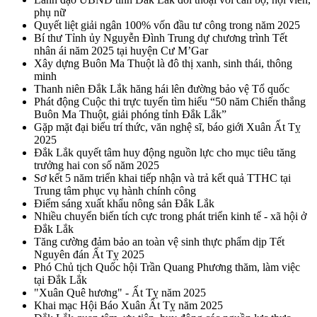
phụ nữ
Quyết liệt giải ngân 100% vốn đầu tư công trong năm 2025
Bí thư Tỉnh ủy Nguyễn Đình Trung dự chương trình Tết
nhân ái năm 2025 tại huyện Cư M’Gar
Xây dựng Buôn Ma Thuột là đô thị xanh, sinh thái, thông
minh
Thanh niên Đắk Lắk hăng hái lên đường bảo vệ Tổ quốc
Phát động Cuộc thi trực tuyến tìm hiểu “50 năm Chiến thắng
Buôn Ma Thuột, giải phóng tỉnh Đắk Lắk”
Gặp mặt đại biểu trí thức, văn nghệ sĩ, báo giới Xuân Ất Tỵ
2025
Đắk Lắk quyết tâm huy động nguồn lực cho mục tiêu tăng
trưởng hai con số năm 2025
Sơ kết 5 năm triển khai tiếp nhận và trả kết quả TTHC tại
Trung tâm phục vụ hành chính công
Điểm sáng xuất khẩu nông sản Đắk Lắk
Nhiều chuyển biến tích cực trong phát triển kinh tế - xã hội ở
Đắk Lắk
Tăng cường đảm bảo an toàn vệ sinh thực phẩm dịp Tết
Nguyên đán Ất Tỵ 2025
Phó Chủ tịch Quốc hội Trần Quang Phương thăm, làm việc
tại Đắk Lắk
"Xuân Quê hương" - Ất Tỵ năm 2025
Khai mạc Hội Báo Xuân Ất Tỵ năm 2025