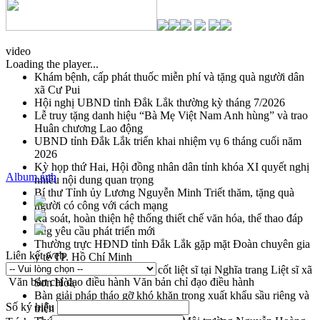
video
Loading the player...
Khám bệnh, cấp phát thuốc miễn phí và tặng quà người dân
xã Cư Pui
Hội nghị UBND tỉnh Đắk Lắk thường kỳ tháng 7/2026
Lễ truy tặng danh hiệu “Bà Mẹ Việt Nam Anh hùng” và trao
Huân chương Lao động
UBND tỉnh Đắk Lắk triển khai nhiệm vụ 6 tháng cuối năm
2026
Kỳ họp thứ Hai, Hội đồng nhân dân tỉnh khóa XI quyết nghị
Album ảnh
nhiều nội dung quan trọng
Bí thư Tỉnh ủy Lương Nguyễn Minh Triết thăm, tặng quà
người có công với cách mạng
Rà soát, hoàn thiện hệ thống thiết chế văn hóa, thể thao đáp
ứng yêu cầu phát triển mới
Thường trực HĐND tỉnh Đắk Lắk gặp mặt Đoàn chuyên gia
Liên kết web
y tế TP. Hồ Chí Minh
Lễ truy điệu và an táng hài cốt liệt sĩ tại Nghĩa trang Liệt sĩ xã
Văn bản chỉ đạo điều hành
Văn bản chỉ đạo điều hành
Sơn Hòa
Bàn giải pháp tháo gỡ khó khăn trong xuất khẩu sầu riêng và
Số ký hiệu
triển khai quy định EUDR