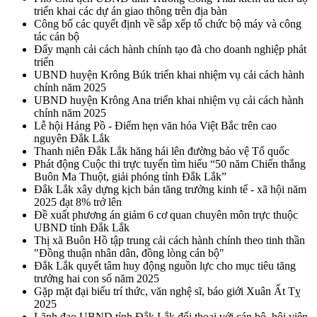
triển khai các dự án giao thông trên địa bàn
Công bố các quyết định về sắp xếp tổ chức bộ máy và công
tác cán bộ
Đẩy mạnh cải cách hành chính tạo đà cho doanh nghiệp phát
triển
UBND huyện Krông Búk triển khai nhiệm vụ cải cách hành
chính năm 2025
UBND huyện Krông Ana triển khai nhiệm vụ cải cách hành
chính năm 2025
Lễ hội Hảng Pồ - Điểm hẹn văn hóa Việt Bắc trên cao
nguyên Đắk Lắk
Thanh niên Đắk Lắk hăng hái lên đường bảo vệ Tổ quốc
Phát động Cuộc thi trực tuyến tìm hiểu “50 năm Chiến thắng
Buôn Ma Thuột, giải phóng tỉnh Đắk Lắk”
Đắk Lắk xây dựng kịch bản tăng trưởng kinh tế - xã hội năm
2025 đạt 8% trở lên
Đề xuất phương án giảm 6 cơ quan chuyên môn trực thuộc
UBND tỉnh Đắk Lắk
Thị xã Buôn Hồ tập trung cải cách hành chính theo tinh thần
"Đồng thuận nhân dân, đồng lòng cán bộ"
Đắk Lắk quyết tâm huy động nguồn lực cho mục tiêu tăng
trưởng hai con số năm 2025
Gặp mặt đại biểu trí thức, văn nghệ sĩ, báo giới Xuân Ất Tỵ
2025
Lãnh đạo UBND tỉnh Đắk Lắk đối thoại với cán bộ, hội viên,