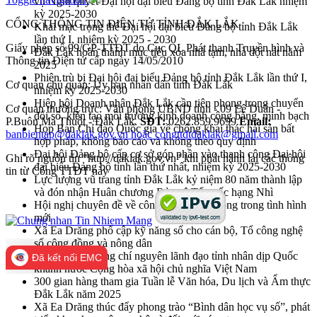
vụ Nghị quyết Đại hội đại biểu Đảng bộ tỉnh Đắk Lắk nhiệm
kỳ 2025-2030
CỔNG THÔNG TIN ĐIỆN TỬ TỈNH ĐẮK LẮK
Khai mạc trọng thể Đại hội đại biểu Đảng bộ tỉnh Đắk Lắk
lần thứ I, nhiệm kỳ 2025 - 2030
Giấy phép số 99/GP-TTĐT do Cục QL Phát thanh Truyền hình và
Đắk Lắk hoàn thành mục tiêu xóa nhà tạm, nhà dột nát năm
Thông tin Điện tử cấp ngày 14/05/2010
2025
Phiên trù bị Đại hội đại biểu Đảng bộ tỉnh Đắk Lắk lần thứ I,
Cơ quan chủ quản: Ủy ban nhân dân tỉnh Đắk Lắk
nhiệm kỳ 2025-2030
Hiệp hội Doanh nhân Đắk Lắk cần tiên phong trong chuyển
Cơ quan thường trực: Văn phòng UBND tỉnh - 09 Lê Duẩn -
đổi số, kiến tạo môi trường kinh doanh công bằng, minh bạch
P.Buôn Ma Thuột - Đắk Lắk.
SĐT:
0262.859.9699
Email:
Họp Ban Chỉ đạo Quốc gia về chống khai thác hải sản bất
banbientap@daklak.gov.vn hoặc congttdtdaklak@gmail.com
hợp pháp, không báo cáo và không theo quy định
Đại hội Đảng bộ cấp cơ sở góp phần vào thanh công Đại hội
Ghi rõ nguồn tin "http://daklak.gov.vn" khi phát hành lại các thông
đại biểu Đảng bộ tỉnh lần thứ nhất, nhiệm kỳ 2025-2030
tin từ Cổng TTĐT này
Lực lượng vũ trang tỉnh Đắk Lắk kỷ niệm 80 năm thành lập
và đón nhận Huân chương Bảo vệ Tổ quốc hạng Nhì
Hội nghị chuyên đề về công tác khuyến nông trong tình hình
mới
Xã Ea Drăng phổ cập kỹ năng số cho cán bộ, Tổ công nghệ
số cộng đồng và nông dân
Gặp mặt các đồng chí nguyên lãnh đạo tỉnh nhân dịp Quốc
Đã kết nối EMC
khánh nước Cộng hòa xã hội chủ nghĩa Việt Nam
300 gian hàng tham gia Tuần lễ Văn hóa, Du lịch và Ẩm thực
Đắk Lắk năm 2025
Xã Ea Drăng thúc đẩy phong trào “Bình dân học vụ số”, phát