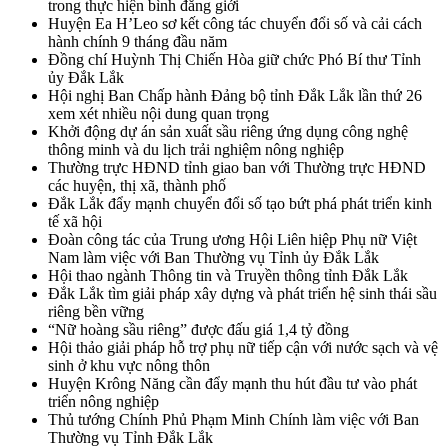
trong thực hiện bình đẳng giới
Huyện Ea H’Leo sơ kết công tác chuyển đổi số và cải cách
hành chính 9 tháng đầu năm
Đồng chí Huỳnh Thị Chiến Hòa giữ chức Phó Bí thư Tỉnh
ủy Đắk Lắk
Hội nghị Ban Chấp hành Đảng bộ tỉnh Đắk Lắk lần thứ 26
xem xét nhiều nội dung quan trọng
Khởi động dự án sản xuất sầu riêng ứng dụng công nghệ
thông minh và du lịch trải nghiệm nông nghiệp
Thường trực HĐND tỉnh giao ban với Thường trực HĐND
các huyện, thị xã, thành phố
Đắk Lắk đẩy mạnh chuyển đổi số tạo bứt phá phát triển kinh
tế xã hội
Đoàn công tác của Trung ương Hội Liên hiệp Phụ nữ Việt
Nam làm việc với Ban Thường vụ Tỉnh ủy Đắk Lắk
Hội thao ngành Thông tin và Truyền thông tỉnh Đắk Lắk
Đắk Lắk tìm giải pháp xây dựng và phát triển hệ sinh thái sầu
riêng bền vững
“Nữ hoàng sầu riêng” được đấu giá 1,4 tỷ đồng
Hội thảo giải pháp hỗ trợ phụ nữ tiếp cận với nước sạch và vệ
sinh ở khu vực nông thôn
Huyện Krông Năng cần đẩy mạnh thu hút đầu tư vào phát
triển nông nghiệp
Thủ tướng Chính Phủ Phạm Minh Chính làm việc với Ban
Thường vụ Tỉnh Đắk Lắk