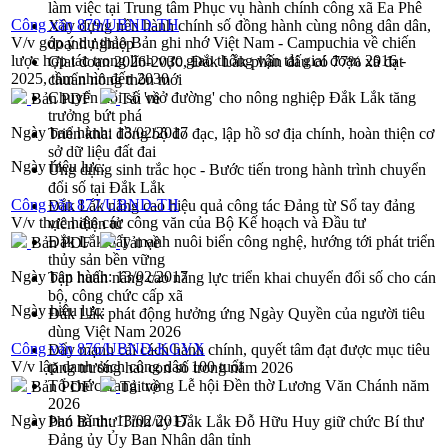
làm việc tại Trung tâm Phục vụ hành chính công xã Ea Phê
Công văn 879/UBND-TH
Xây dựng nền hành chính số đồng hành cùng nông dân dân,
V/v góp ý dự thảo Bản ghi nhớ Việt Nam - Campuchia về chiến
doanh nghiệp
lược hợp tác trong lĩnh vực giao thông vận tải giai đoạn 2016 -
Giai đoạn 2026-2030, Đắk Lắk phấn đấu có 77% xã đạt
2025, tầm nhìn đến 2030
chuẩn nông thôn mới
Chuyển đổi số 'mở đường' cho nông nghiệp Đắk Lắk tăng
Bản PDF
Tải về
trưởng bứt phá
Ngày ban hành:
13/02/2017
Triển khai đồng bộ đo đạc, lập hồ sơ địa chính, hoàn thiện cơ
sở dữ liệu đất đai
Ngày hiệu lực:
Ứng dụng sinh trắc học - Bước tiến trong hành trình chuyển
đổi số tại Đắk Lắk
Công văn 877/UBND-TH
Đắk Lắk nâng cao hiệu quả công tác Đảng từ Sổ tay đảng
V/v thực hiện các công văn của Bộ Kế hoạch và Đầu tư
viên điện tử
Đắk Lắk đẩy mạnh nuôi biển công nghệ, hướng tới phát triển
Bản PDF
Tải về
thủy sản bền vững
Ngày ban hành:
13/02/2017
Tập huấn nâng cao năng lực triển khai chuyển đổi số cho cán
bộ, công chức cấp xã
Ngày hiệu lực:
Đắk Lắk phát động hưởng ứng Ngày Quyền của người tiêu
dùng Việt Nam 2026
Công văn 876/UBND-KGVX
Đẩy mạnh cải cách hành chính, quyết tâm đạt được mục tiêu
V/v lập danh sách công dân 100 tuổi
tăng trưởng hai con số trong năm 2026
Tổ chức trang trọng Lễ hội Đền thờ Lương Văn Chánh năm
Bản PDF
Tải về
2026
Ngày ban hành:
13/02/2017
Phó Bí thư Tỉnh ủy Đắk Lắk Đỗ Hữu Huy giữ chức Bí thư
Đảng ủy Ủy Ban Nhân dân tỉnh