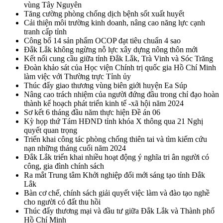
vùng Tây Nguyên
Tăng cường phòng chống dịch bệnh sốt xuất huyết
Cải thiện môi trường kinh doanh, nâng cao năng lực cạnh
tranh cấp tỉnh
Công bố 14 sản phẩm OCOP đạt tiêu chuẩn 4 sao
Đắk Lắk không ngừng nỗ lực xây dựng nông thôn mới
Kết nối cung cầu giữa tỉnh Đắk Lắk, Trà Vinh và Sóc Trăng
Đoàn khảo sát của Học viện Chính trị quốc gia Hồ Chí Minh
làm việc với Thường trực Tỉnh ủy
Thúc đẩy giao thương vùng biên giới huyện Ea Súp
Nâng cao trách nhiệm của người đứng đầu trong chỉ đạo hoàn
thành kế hoạch phát triển kinh tế -xã hội năm 2024
Sơ kết 6 tháng đầu năm thực hiện Đề án 06
Kỳ họp thứ Tám HĐND tỉnh khóa X thông qua 21 Nghị
quyết quan trọng
Triển khai công tác phòng chống thiên tai và tìm kiếm cứu
nạn những tháng cuối năm 2024
Đắk Lắk triển khai nhiều hoạt động ý nghĩa tri ân người có
công, gia đình chính sách
Ra mắt Trung tâm Khởi nghiệp đổi mới sáng tạo tỉnh Đắk
Lắk
Bàn cơ chế, chính sách giải quyết việc làm và đào tạo nghề
cho người có đất thu hồi
Thúc đẩy thương mại và đầu tư giữa Đắk Lắk và Thành phố
Hồ Chí Minh