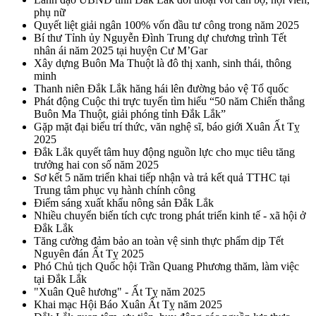
phụ nữ
Quyết liệt giải ngân 100% vốn đầu tư công trong năm 2025
Bí thư Tỉnh ủy Nguyễn Đình Trung dự chương trình Tết
nhân ái năm 2025 tại huyện Cư M’Gar
Xây dựng Buôn Ma Thuột là đô thị xanh, sinh thái, thông
minh
Thanh niên Đắk Lắk hăng hái lên đường bảo vệ Tổ quốc
Phát động Cuộc thi trực tuyến tìm hiểu “50 năm Chiến thắng
Buôn Ma Thuột, giải phóng tỉnh Đắk Lắk”
Gặp mặt đại biểu trí thức, văn nghệ sĩ, báo giới Xuân Ất Tỵ
2025
Đắk Lắk quyết tâm huy động nguồn lực cho mục tiêu tăng
trưởng hai con số năm 2025
Sơ kết 5 năm triển khai tiếp nhận và trả kết quả TTHC tại
Trung tâm phục vụ hành chính công
Điểm sáng xuất khẩu nông sản Đắk Lắk
Nhiều chuyển biến tích cực trong phát triển kinh tế - xã hội ở
Đắk Lắk
Tăng cường đảm bảo an toàn vệ sinh thực phẩm dịp Tết
Nguyên đán Ất Tỵ 2025
Phó Chủ tịch Quốc hội Trần Quang Phương thăm, làm việc
tại Đắk Lắk
"Xuân Quê hương" - Ất Tỵ năm 2025
Khai mạc Hội Báo Xuân Ất Tỵ năm 2025