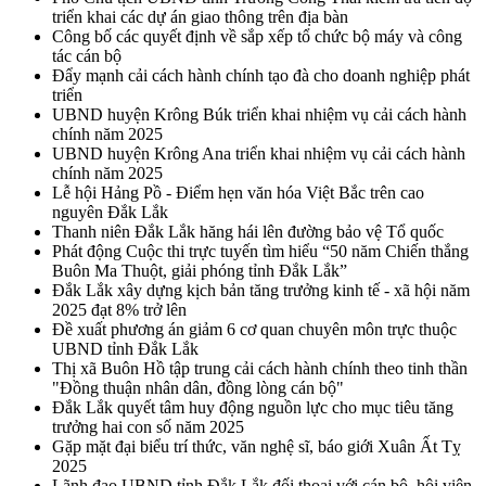
triển khai các dự án giao thông trên địa bàn
Công bố các quyết định về sắp xếp tổ chức bộ máy và công
tác cán bộ
Đẩy mạnh cải cách hành chính tạo đà cho doanh nghiệp phát
triển
UBND huyện Krông Búk triển khai nhiệm vụ cải cách hành
chính năm 2025
UBND huyện Krông Ana triển khai nhiệm vụ cải cách hành
chính năm 2025
Lễ hội Hảng Pồ - Điểm hẹn văn hóa Việt Bắc trên cao
nguyên Đắk Lắk
Thanh niên Đắk Lắk hăng hái lên đường bảo vệ Tổ quốc
Phát động Cuộc thi trực tuyến tìm hiểu “50 năm Chiến thắng
Buôn Ma Thuột, giải phóng tỉnh Đắk Lắk”
Đắk Lắk xây dựng kịch bản tăng trưởng kinh tế - xã hội năm
2025 đạt 8% trở lên
Đề xuất phương án giảm 6 cơ quan chuyên môn trực thuộc
UBND tỉnh Đắk Lắk
Thị xã Buôn Hồ tập trung cải cách hành chính theo tinh thần
"Đồng thuận nhân dân, đồng lòng cán bộ"
Đắk Lắk quyết tâm huy động nguồn lực cho mục tiêu tăng
trưởng hai con số năm 2025
Gặp mặt đại biểu trí thức, văn nghệ sĩ, báo giới Xuân Ất Tỵ
2025
Lãnh đạo UBND tỉnh Đắk Lắk đối thoại với cán bộ, hội viên,