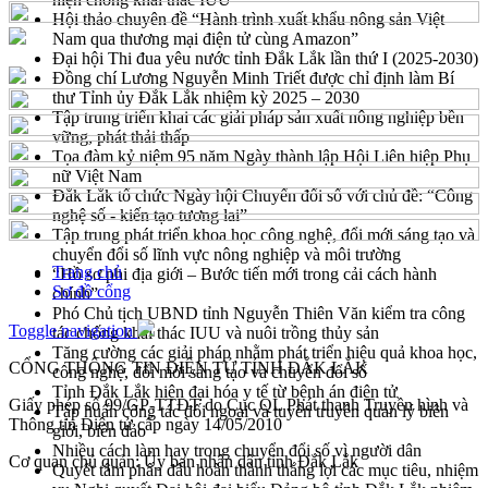
Hội thảo chuyên đề “Hành trình xuất khẩu nông sản Việt
Nam qua thương mại điện tử cùng Amazon”
Đại hội Thi đua yêu nước tỉnh Đắk Lắk lần thứ I (2025-2030)
Đồng chí Lương Nguyễn Minh Triết được chỉ định làm Bí
thư Tỉnh ủy Đắk Lắk nhiệm kỳ 2025 – 2030
Tập trung triển khai các giải pháp sản xuất nông nghiệp bền
vững, phát thải thấp
Tọa đàm kỷ niệm 95 năm Ngày thành lập Hội Liên hiệp Phụ
nữ Việt Nam
Đắk Lắk tổ chức Ngày hội Chuyển đổi số với chủ đề: “Công
nghệ số - kiến tạo tương lai”
Tập trung phát triển khoa học công nghệ, đổi mới sáng tạo và
chuyển đổi số lĩnh vực nông nghiệp và môi trường
Trang chủ
“Hồ sơ phi địa giới – Bước tiến mới trong cải cách hành
Sơ đồ cổng
chính”
Phó Chủ tịch UBND tỉnh Nguyễn Thiên Văn kiểm tra công
Toggle navigation
tác chống khai thác IUU và nuôi trồng thủy sản
Tăng cường các giải pháp nhằm phát triển hiệu quả khoa học,
CỔNG THÔNG TIN ĐIỆN TỬ TỈNH ĐẮK LẮK
công nghệ, đổi mới sáng tạo và chuyển đổi số
Tỉnh Đắk Lắk hiện đại hóa y tế từ bệnh án điện tử
Giấy phép số 99/GP-TTĐT do Cục QL Phát thanh Truyền hình và
Tập huấn công tác đối ngoại và tuyên truyền quản lý biên
Thông tin Điện tử cấp ngày 14/05/2010
giới, biển đảo
Nhiều cách làm hay trong chuyển đổi số vì người dân
Cơ quan chủ quản: Ủy ban nhân dân tỉnh Đắk Lắk
Quyết tâm phấn đấu hoàn thành thắng lợi các mục tiêu, nhiệm