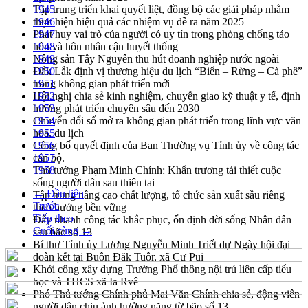
Tập trung triển khai quyết liệt, đồng bộ các giải pháp nhằm
1945
thực hiện hiệu quả các nhiệm vụ đề ra năm 2025
1946
Phát huy vai trò của người có uy tín trong phòng chống tảo
1947
hôn và hôn nhân cận huyết thống
1948
Nông sản Tây Nguyên thu hút doanh nghiệp nước ngoài
1949
Đắk Lắk định vị thương hiệu du lịch “Biển – Rừng – Cà phê”
1950
trong không gian phát triển mới
1951
Hội nghị chia sẻ kinh nghiệm, chuyển giao kỹ thuật y tế, định
1952
hướng phát triển chuyên sâu đến 2030
1953
Chuyển đổi số mở ra không gian phát triển trong lĩnh vực văn
1954
hóa, du lịch
1955
Công bố quyết định của Ban Thường vụ Tỉnh ủy về công tác
1956
cán bộ.
1957
Thủ tướng Phạm Minh Chính: Khẩn trương tái thiết cuộc
1958
sống người dân sau thiên tai
← Đầu tiên
Tập trung nâng cao chất lượng, tổ chức sản xuất sầu riêng
Trước
theo hướng bền vững
Tiếp theo
Đẩy nhanh công tác khắc phục, ổn định đời sống Nhân dân
Cuối cùng →
sau bão số 13
Bí thư Tỉnh ủy Lương Nguyễn Minh Triết dự Ngày hội đại
đoàn kết tại Buôn Đăk Tuôr, xã Cư Pui
Khởi công xây dựng Trường Phổ thông nội trú liên cấp tiểu
học và THCS xã Ia Rvê
Phó Thủ tướng Chính phủ Mai Văn Chính chia sẻ, động viên
người dân chịu ảnh hưởng nặng từ bão số 13