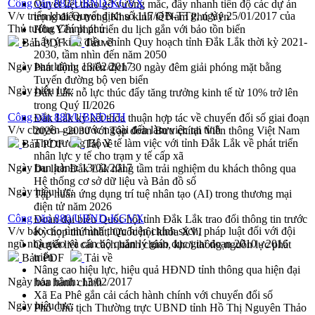
Công văn 882/UBND-KGVX
Quyết liệt tháo gỡ vướng mắc, đẩy nhanh tiến độ các dự án
V/v triển khai Quyết định số 117/QĐ-TTg, ngày 25/01/2017 của
trọng điểm trong Khu kinh tế Nam Phú Yên
Thủ tướng Chính phủ
Hòn Yến phát triển du lịch gắn với bảo tồn biển
Lấy ý kiến điều chỉnh Quy hoạch tỉnh Đắk Lắk thời kỳ 2021-
Bản PDF
Tải về
2030, tầm nhìn đến năm 2050
Ngày ban hành:
13/02/2017
Phát động chiến dịch 30 ngày đêm giải phóng mặt bằng
Tuyến đường bộ ven biển
Ngày hiệu lực:
Đắk Lắk nỗ lực thúc đẩy tăng trưởng kinh tế từ 10% trở lên
trong Quý II/2026
Công văn 880/UBND-TH
Đắk Lắk ký kết thỏa thuận hợp tác về chuyển đổi số giai đoạn
V/v chuyên gia nước ngoài đến làm việc tại tỉnh
2026 – 2030 với Tập đoàn Bưu chính Viễn thông Việt Nam
Thứ trưởng Bộ Y tế làm việc với tỉnh Đắk Lắk về phát triển
Bản PDF
Tải về
nhân lực y tế cho trạm y tế cấp xã
Ngày ban hành:
13/02/2017
Du lịch Đắk Lắk nâng tầm trải nghiệm du khách thông qua
Hệ thống cơ sở dữ liệu và Bản đồ số
Ngày hiệu lực:
Tập huấn ứng dụng trí tuệ nhân tạo (AI) trong thương mại
điện tử năm 2026
Công văn 880/UBND-KGVX
Đoàn đại biểu Quốc hội tỉnh Đắk Lắk trao đổi thông tin trước
V/v báo cáo tình hình thực hiện chính sách, pháp luật đối với đội
Kỳ họp thứ nhất, Quốc hội khóa XVI
ngũ nhà giáo và cán bộ quản lý giáo dục giai đoạn 2010 - 2016
Quyết liệt cải cách hành chính, khơi thông nguồn lực phát
triển
Bản PDF
Tải về
Nâng cao hiệu lực, hiệu quả HĐND tỉnh thông qua hiện đại
Ngày ban hành:
13/02/2017
hóa hành chính
Xã Ea Phê gắn cải cách hành chính với chuyển đổi số
Ngày hiệu lực:
Phó Chủ tịch Thường trực UBND tỉnh Hồ Thị Nguyên Thảo