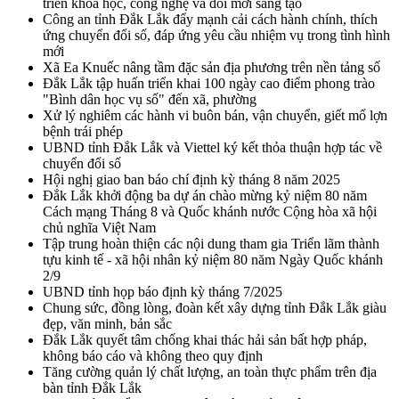
triển khoa học, công nghệ và đổi mới sáng tạo
Công an tỉnh Đắk Lắk đẩy mạnh cải cách hành chính, thích
ứng chuyển đổi số, đáp ứng yêu cầu nhiệm vụ trong tình hình
mới
Xã Ea Knuếc nâng tầm đặc sản địa phương trên nền tảng số
Đắk Lắk tập huấn triển khai 100 ngày cao điểm phong trào
"Bình dân học vụ số" đến xã, phường
Xử lý nghiêm các hành vi buôn bán, vận chuyển, giết mổ lợn
bệnh trái phép
UBND tỉnh Đắk Lắk và Viettel ký kết thỏa thuận hợp tác về
chuyển đổi số
Hội nghị giao ban báo chí định kỳ tháng 8 năm 2025
Đắk Lắk khởi động ba dự án chào mừng kỷ niệm 80 năm
Cách mạng Tháng 8 và Quốc khánh nước Cộng hòa xã hội
chủ nghĩa Việt Nam
Tập trung hoàn thiện các nội dung tham gia Triển lãm thành
tựu kinh tế - xã hội nhân kỷ niệm 80 năm Ngày Quốc khánh
2/9
UBND tỉnh họp báo định kỳ tháng 7/2025
Chung sức, đồng lòng, đoàn kết xây dựng tỉnh Đắk Lắk giàu
đẹp, văn minh, bản sắc
Đắk Lắk quyết tâm chống khai thác hải sản bất hợp pháp,
không báo cáo và không theo quy định
Tăng cường quản lý chất lượng, an toàn thực phẩm trên địa
bàn tỉnh Đắk Lắk