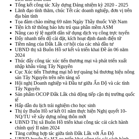
Tổng kết công tác Xây dựng Đảng nhiệm kỳ 2020 - 2025
Lãnh đạo tỉnh thăm, chúc Tết các doanh nghiệp, đơn vị trên
địa bàn tỉnh
Tọa đàm chào mừng 69 năm Ngày Thầy thuốc Việt Nam
Tiện ích từ thông báo lưu trú qua phần mềm ASM
Nâng cao tỷ lệ người dân sử dụng dịch vụ công trực tuyến
Đẩy nhanh tiến độ cài đặt, kích hoạt định danh điện tử
Tiềm năng của Đắk Lắk cơ hội của các nhà đầu tư
UBND thị xã Buôn Hồ sơ kết và triển khai Đề án 06 năm
2024
Thúc đẩy công tác xúc tiến thương mại và phát triển xuất
nhập khẩu vùng Tây Nguyên
Cục Xúc tiến Thương mại hỗ trợ quảng bá thương hiệu nông
sản Tây Nguyên trên nền tảng số
Hội nghị Doanh nghiệp và Đầu tư giữa Ấn Độ và các tỉnh
Tây Nguyên
Sản phẩm OCOP Đắk Lắk chủ động tiếp cận thị trường quốc
tế
Hấp dẫn du lịch trải nghiệm cho học sinh
Thị ủy Buôn Hồ sơ kết 01 năm thực hiện Nghị quyết 10-
NQ/TU về xây dựng nông thôn mới
UBND Thị xã Buôn Hồ triển khai công tác cải cách hành
chính quý II năm 2024
Tăng cường hợp tác giữa tỉnh Đắk Lắk với Ấn Độ
UBND huyện Ea H’Leo triển khai công tác cải cách hành