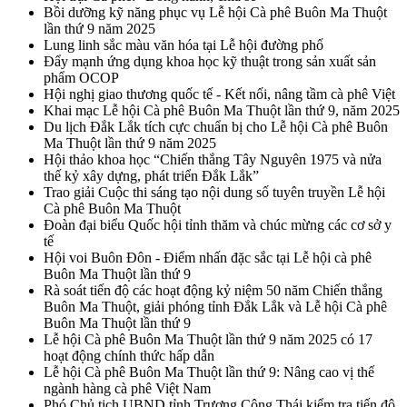
Bồi dưỡng kỹ năng phục vụ Lễ hội Cà phê Buôn Ma Thuột
lần thứ 9 năm 2025
Lung linh sắc màu văn hóa tại Lễ hội đường phố
Đẩy mạnh ứng dụng khoa học kỹ thuật trong sản xuất sản
phẩm OCOP
Hội nghị giao thương quốc tế - Kết nối, nâng tầm cà phê Việt
Khai mạc Lễ hội Cà phê Buôn Ma Thuột lần thứ 9, năm 2025
Du lịch Đắk Lắk tích cực chuẩn bị cho Lễ hội Cà phê Buôn
Ma Thuột lần thứ 9 năm 2025
Hội thảo khoa học “Chiến thắng Tây Nguyên 1975 và nửa
thế kỷ xây dựng, phát triển Đắk Lắk”
Trao giải Cuộc thi sáng tạo nội dung số tuyên truyền Lễ hội
Cà phê Buôn Ma Thuột
Đoàn đại biểu Quốc hội tỉnh thăm và chúc mừng các cơ sở y
tế
Hội voi Buôn Đôn - Điểm nhấn đặc sắc tại Lễ hội cà phê
Buôn Ma Thuột lần thứ 9
Rà soát tiến độ các hoạt động kỷ niệm 50 năm Chiến thắng
Buôn Ma Thuột, giải phóng tỉnh Đắk Lắk và Lễ hội Cà phê
Buôn Ma Thuột lần thứ 9
Lễ hội Cà phê Buôn Ma Thuột lần thứ 9 năm 2025 có 17
hoạt động chính thức hấp dẫn
Lễ hội Cà phê Buôn Ma Thuột lần thứ 9: Nâng cao vị thế
ngành hàng cà phê Việt Nam
Phó Chủ tịch UBND tỉnh Trương Công Thái kiểm tra tiến độ