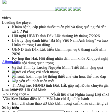
video
Loading the player...
Khám bệnh, cấp phát thuốc miễn phí và tặng quà người dân
xã Cư Pui
Hội nghị UBND tỉnh Đắk Lắk thường kỳ tháng 7/2026
Lễ truy tặng danh hiệu “Bà Mẹ Việt Nam Anh hùng” và trao
Huân chương Lao động
UBND tỉnh Đắk Lắk triển khai nhiệm vụ 6 tháng cuối năm
2026
Kỳ họp thứ Hai, Hội đồng nhân dân tỉnh khóa XI quyết nghị
Album ảnh
nhiều nội dung quan trọng
Bí thư Tỉnh ủy Lương Nguyễn Minh Triết thăm, tặng quà
người có công với cách mạng
Rà soát, hoàn thiện hệ thống thiết chế văn hóa, thể thao đáp
ứng yêu cầu phát triển mới
Thường trực HĐND tỉnh Đắk Lắk gặp mặt Đoàn chuyên gia
Liên kết web
y tế TP. Hồ Chí Minh
Lễ truy điệu và an táng hài cốt liệt sĩ tại Nghĩa trang Liệt sĩ xã
Văn bản chỉ đạo điều hành
Văn bản chỉ đạo điều hành
Sơn Hòa
Bàn giải pháp tháo gỡ khó khăn trong xuất khẩu sầu riêng và
Số ký hiệu
triển khai quy định EUDR