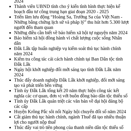
2024
Thành viên UBND tỉnh cho ý kiến tình hình thực hiện kế
hoạch đầu tư công trung hạn giai đoạn 2020 - 2025
Triển lãm lưu động “Hoàng Sa, Trường Sa của Việt Nam -
Những bằng chứng lịch sử và pháp lý” thu hút hơn 5.300 lượt
người đến tham quan
Những điều cần biết về bảo hiểm xã hội tự nguyện năm 2024
Bảo hiểm xã hội đồng hành vì chất lượng cuộc sống Nhân
dân
Đắk Lắk tập huấn nghiệp vụ kiểm soát thủ tục hành chính
năm 2024
Kiểm tra công tác cải cách hành chính tại Ban Dân tộc tỉnh
Đắk Lắk
Ngày hội khởi nghiệp đổi mới sáng tạo tỉnh Đắk Lắk năm
2024
Thúc đẩy doanh nghiệp Đắk Lắk khởi nghiệp, đổi mới sáng
tạo và phát triển bền vững
Tỉnh ủy Đắk Lắk tổng kết 20 năm thực hiện công tác kết
nghĩa các cơ quan, đơn vị với buôn đồng bào dân tộc thiểu số
Tỉnh ủy Đắk Lắk quán triệt các văn bản về đại hội đảng bộ
các cấp
Huyện Krông Pắc sôi nổi Ngày hội chuyển đổi số năm 2024
Cắt giảm thủ tục hành chính, ngành Thuế đã tạo nhiều thuận
lợi cho người nộp thuế
Thúc đẩy vai trò tiên phong của thanh niên dân tộc thiểu số