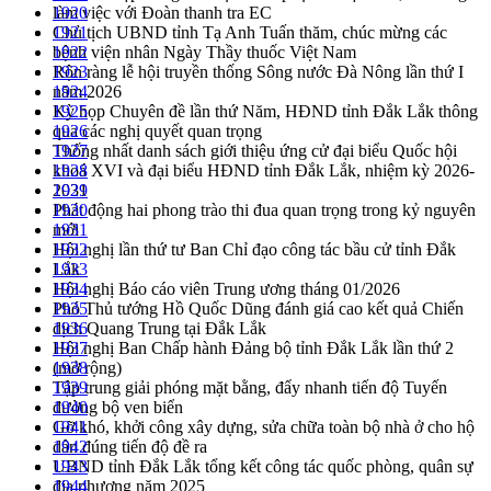
làm việc với Đoàn thanh tra EC
1920
Chủ tịch UBND tỉnh Tạ Anh Tuấn thăm, chúc mừng các
1921
bệnh viện nhân Ngày Thầy thuốc Việt Nam
1922
Rộn ràng lễ hội truyền thống Sông nước Đà Nông lần thứ I
1923
năm 2026
1924
Kỳ họp Chuyên đề lần thứ Năm, HĐND tỉnh Đắk Lắk thông
1925
qua các nghị quyết quan trọng
1926
Thống nhất danh sách giới thiệu ứng cử đại biểu Quốc hội
1927
khoá XVI và đại biểu HĐND tỉnh Đắk Lắk, nhiệm kỳ 2026-
1928
2031
1929
Phát động hai phong trào thi đua quan trọng trong kỷ nguyên
1930
mới
1931
Hội nghị lần thứ tư Ban Chỉ đạo công tác bầu cử tỉnh Đắk
1932
Lắk
1933
Hội nghị Báo cáo viên Trung ương tháng 01/2026
1934
Phó Thủ tướng Hồ Quốc Dũng đánh giá cao kết quả Chiến
1935
dịch Quang Trung tại Đắk Lắk
1936
Hội nghị Ban Chấp hành Đảng bộ tỉnh Đắk Lắk lần thứ 2
1937
(mở rộng)
1938
Tập trung giải phóng mặt bằng, đẩy nhanh tiến độ Tuyến
1939
đường bộ ven biển
1940
Gỡ khó, khởi công xây dựng, sửa chữa toàn bộ nhà ở cho hộ
1941
dân đúng tiến độ đề ra
1942
UBND tỉnh Đắk Lắk tổng kết công tác quốc phòng, quân sự
1943
địa phương năm 2025
1944