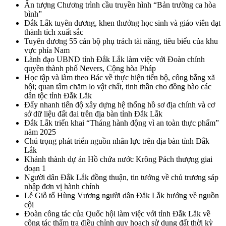
Ấn tượng Chương trình cầu truyền hình “Bản trường ca hòa
bình”
Đắk Lắk tuyên dương, khen thưởng học sinh và giáo viên đạt
thành tích xuất sắc
Tuyên dương 55 cán bộ phụ trách tài năng, tiêu biểu của khu
vực phía Nam
Lãnh đạo UBND tỉnh Đắk Lắk làm việc với Đoàn chính
quyền thành phố Nevers, Cộng hòa Pháp
Học tập và làm theo Bác về thực hiện tiến bộ, công bằng xã
hội; quan tâm chăm lo vật chất, tinh thần cho đồng bào các
dân tộc tỉnh Đắk Lắk
Đẩy nhanh tiến độ xây dựng hệ thống hồ sơ địa chính và cơ
sở dữ liệu đất đai trên địa bàn tỉnh Đắk Lắk
Đắk Lắk triển khai “Tháng hành động vì an toàn thực phẩm”
năm 2025
Chú trọng phát triển nguồn nhân lực trên địa bàn tỉnh Đắk
Lắk
Khánh thành dự án Hồ chứa nước Krông Pách thượng giai
đoạn 1
Người dân Đắk Lắk đồng thuận, tin tưởng về chủ trương sáp
nhập đơn vị hành chính
Lễ Giỗ tổ Hùng Vương người dân Đắk Lắk hướng về nguồn
cội
Đoàn công tác của Quốc hội làm việc với tỉnh Đắk Lắk về
công tác thẩm tra điều chỉnh quy hoạch sử dụng đất thời kỳ