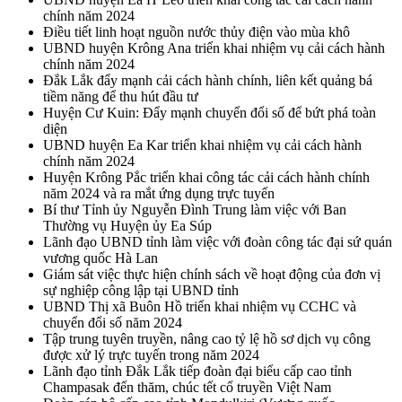
chính năm 2024
Điều tiết linh hoạt nguồn nước thủy điện vào mùa khô
UBND huyện Krông Ana triển khai nhiệm vụ cải cách hành
chính năm 2024
Đắk Lắk đẩy mạnh cải cách hành chính, liên kết quảng bá
tiềm năng để thu hút đầu tư
Huyện Cư Kuin: Đẩy mạnh chuyển đổi số để bứt phá toàn
diện
UBND huyện Ea Kar triển khai nhiệm vụ cải cách hành
chính năm 2024
Huyện Krông Pắc triển khai công tác cải cách hành chính
năm 2024 và ra mắt ứng dụng trực tuyến
Bí thư Tỉnh ủy Nguyễn Đình Trung làm việc với Ban
Thường vụ Huyện ủy Ea Súp
Lãnh đạo UBND tỉnh làm việc với đoàn công tác đại sứ quán
vương quốc Hà Lan
Giám sát việc thực hiện chính sách về hoạt động của đơn vị
sự nghiệp công lập tại UBND tỉnh
UBND Thị xã Buôn Hồ triển khai nhiệm vụ CCHC và
chuyển đổi số năm 2024
Tập trung tuyên truyền, nâng cao tỷ lệ hồ sơ dịch vụ công
được xử lý trực tuyến trong năm 2024
Lãnh đạo tỉnh Đắk Lắk tiếp đoàn đại biểu cấp cao tỉnh
Champasak đến thăm, chúc tết cổ truyền Việt Nam