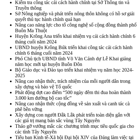
Kiểm tra công tác cải cách hành chính tại Sở Thông tin và
Truyền thông
Sở Nông nghiệp và phát triển nông thôn không có hồ sơ giải
quyết thủ tục hành chính quá hạn
Nâng cao năng lực cho tổ công nghệ số cộng đồng thành phố
Buôn Ma Thuột
Huyện Krông Ana triển khai nhiệm vụ cải cách hành chính 6
tháng cuối năm 2024
UBND huyện Krông Búk triển khai công tác cải cách hành
chính 6 tháng cuối năm 2024
Phó Chủ tịch UBND tỉnh Võ Văn Cảnh dự Lễ Khai giảng
năm học mới tại huyện Buôn Đôn
Bộ Giáo dục và Đào tạo triển khai nhiệm vụ năm học 2024-
2025
Nâng cao nhận thức, trách nhiệm của mỗi người dân trong
xây dựng và bảo vệ Tổ quốc
Phát động đợt cao điểm “500 ngày đêm thi đua hoàn thành
3.000 km đường bộ cao tốc”
Nâng cao nhận thức cộng đồng về sản xuất và canh tác cà
phê bền vững
Xây dựng con người Đắk Lắk phát triển toàn diện gắn với
các giá trị mang bản sắc vùng Tây Nguyên
Tháo gỡ vướng mắc các chương trình mục tiêu quốc gia cho
các tỉnh Tây Nguyên
Tiểu ban Kinh tế-Xã hội Đại hội XIV của Đảng làm việc tại