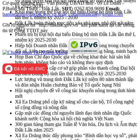
vụ Nghị quyết Đại hội đại biểu Đảng bộ tỉnh Đắk Lắk nhiệm
Cơ quan thường trực: Văn phòng UBND tỉnh - 09 Lê Duẩn -
kỳ 2025-2030
P.Buôn Ma Thuột - Đắk Lắk.
SĐT:
0262.859.9699
Email:
Khai mạc trọng thể Đại hội đại biểu Đảng bộ tỉnh Đắk Lắk
banbientap@daklak.gov.vn hoặc congttdtdaklak@gmail.com
lần thứ I, nhiệm kỳ 2025 - 2030
Đắk Lắk hoàn thành mục tiêu xóa nhà tạm, nhà dột nát năm
Ghi rõ nguồn tin "http://daklak.gov.vn" khi phát hành lại các thông
2025
tin từ Cổng TTĐT này
Phiên trù bị Đại hội đại biểu Đảng bộ tỉnh Đắk Lắk lần thứ I,
nhiệm kỳ 2025-2030
Hiệp hội Doanh nhân Đắk Lắk cần tiên phong trong chuyển
đổi số, kiến tạo môi trường kinh doanh công bằng, minh bạch
Họp Ban Chỉ đạo Quốc gia về chống khai thác hải sản bất
hợp pháp, không báo cáo và không theo quy định
Đại hội Đảng bộ cấp cơ sở góp phần vào thanh công Đại hội
Đã kết nối EMC
đại biểu Đảng bộ tỉnh lần thứ nhất, nhiệm kỳ 2025-2030
Lực lượng vũ trang tỉnh Đắk Lắk kỷ niệm 80 năm thành lập
và đón nhận Huân chương Bảo vệ Tổ quốc hạng Nhì
Hội nghị chuyên đề về công tác khuyến nông trong tình hình
mới
Xã Ea Drăng phổ cập kỹ năng số cho cán bộ, Tổ công nghệ
số cộng đồng và nông dân
Gặp mặt các đồng chí nguyên lãnh đạo tỉnh nhân dịp Quốc
khánh nước Cộng hòa xã hội chủ nghĩa Việt Nam
300 gian hàng tham gia Tuần lễ Văn hóa, Du lịch và Ẩm thực
Đắk Lắk năm 2025
Xã Ea Drăng thúc đẩy phong trào “Bình dân học vụ số”, phát