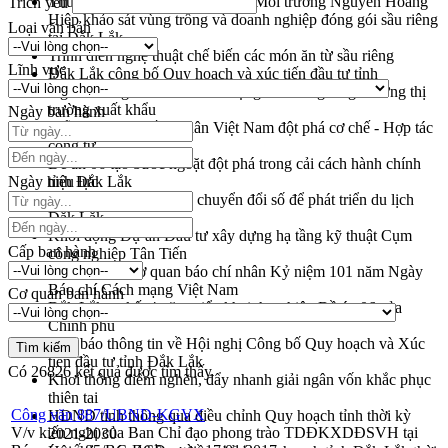
Thứ trưởng Bộ Nông nghiệp và Môi trường Nguyễn Hoàng
Trích yếu
Hiệp khảo sát vùng trồng và doanh nghiệp đóng gói sầu riêng
Loại văn bản
tại Đắk Lắk
Trình diễn nghệ thuật chế biến các món ăn từ sầu riêng
Lĩnh vực
Đắk Lắk công bố Quy hoạch và xúc tiến đầu tư tỉnh
Ngành cá ngừ Đắk Lắk chủ động thích ứng để giữ vững thị
trường xuất khẩu
Ngày ban hành
Diễn đàn Kinh tế tư nhân Việt Nam đột phá cơ chế - Hợp tác
công tư
Đề án 06 tạo bước ngoặt đột phá trong cải cách hành chính
Ngày hiệu lực
tỉnh Đắk Lắk
Kết nối tour, đẩy mạnh chuyển đổi số để phát triển du lịch
Đắk Lắk
Khởi động Dự án Đầu tư xây dựng hạ tầng kỹ thuật Cụm
Cấp ban hành
công nghiệp Tân Tiến
Gặp mặt các cơ quan báo chí nhân Kỷ niệm 101 năm Ngày
Báo chí Cách mạng Việt Nam
Cơ quan ban hành
Đắk Lắk sơ kết 4 năm triển khai thực hiện Đề án 06 của
Chính phủ
Họp báo thông tin về Hội nghị Công bố Quy hoạch và Xúc
tiến đầu tư tỉnh Đắk Lắk
Có
26826
kết quả được tìm thấy
Khơi thông điểm nghẽn, đẩy nhanh giải ngân vốn khắc phục
thiên tai
Công văn 887/UBND-KGVX
HĐND tỉnh thông qua điều chỉnh Quy hoạch tỉnh thời kỳ
V/v kiến nghị của Ban Chỉ đạo phong trào TDĐKXDĐSVH tại
2021-2030