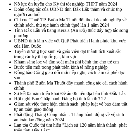
Nỗ lực ôn luyện cho Kỳ thi tốt nghiệp THPT năm 2024
Đoàn công tác của UBND tỉnh Đắk Lắk thăm và chúc thọ
người cao tuổi
Chi cục Thuế TP. Buôn Ma Thuột đối thoại doanh nghiệp về
chính sách, thủ tục hành chính thuế lần 1 năm 2024
Tỉnh Đắk Lắk và bang Kerala (Ấn Độ) thúc đẩy hợp tác song
phương
UBND tỉnh làm việc với Quỹ Phát triển Hạnh phúc khu vực
của Hàn Quốc
Tuyên dương học sinh và giáo viên đạt thành tích xuất sắc
trong các kỳ thi quốc gia, khu vực
Khám sàng lọc và tầm soát miễn phí bệnh tim cho trẻ em
Bước tiến mới trong phát triển kinh tế nông nghiệp
Đồng bào Công giáo đổi mới nếp nghĩ, cách làm cà phê đặc
sản
Thành phố Buôn Ma Thuột đẩy mạnh công tác cải cách hành
chính
Sơ kết 02 năm triển khai Đề án 06 trên địa bàn tỉnh Đắk Lắk
Hội nghị Ban Chấp hành Đảng bộ tỉnh lần thứ 22
Giám sát việc thực hiện chính sách, pháp luật về bảo đảm trật
tự an toàn giao thông
Phát động Tháng Công nhân - Tháng hành động về vệ sinh
an toàn lao động năm 2024
Lan tỏa Cuộc thi tìm hiểu "Lịch sử 120 năm hình thành, phát
triển tỉnh Đắk Lắk"