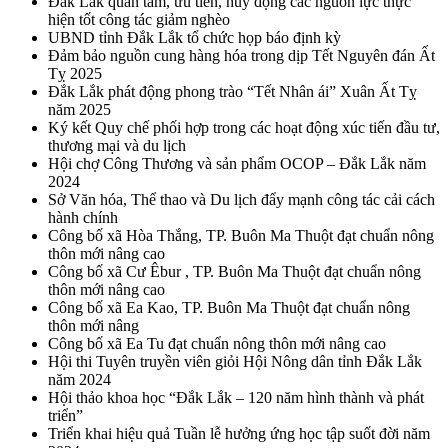
Đắk Lắk quan tâm, ưu tiên, huy động các nguồn lực thực
hiện tốt công tác giảm nghèo
UBND tỉnh Đắk Lắk tổ chức họp báo định kỳ
Đảm bảo nguồn cung hàng hóa trong dịp Tết Nguyên đán Ất
Tỵ 2025
Đắk Lắk phát động phong trào “Tết Nhân ái” Xuân Ất Tỵ
năm 2025
Ký kết Quy chế phối hợp trong các hoạt động xúc tiến đầu tư,
thương mại và du lịch
Hội chợ Công Thương và sản phẩm OCOP – Đắk Lắk năm
2024
Sở Văn hóa, Thể thao và Du lịch đẩy mạnh công tác cải cách
hành chính
Công bố xã Hòa Thắng, TP. Buôn Ma Thuột đạt chuẩn nông
thôn mới nâng cao
Công bố xã Cư Êbur , TP. Buôn Ma Thuột đạt chuẩn nông
thôn mới nâng cao
Công bố xã Ea Kao, TP. Buôn Ma Thuột đạt chuẩn nông
thôn mới nâng
Công bố xã Ea Tu đạt chuẩn nông thôn mới nâng cao
Hội thi Tuyên truyền viên giỏi Hội Nông dân tỉnh Đắk Lắk
năm 2024
Hội thảo khoa học “Đắk Lắk – 120 năm hình thành và phát
triển”
Triển khai hiệu quả Tuần lễ hưởng ứng học tập suốt đời năm