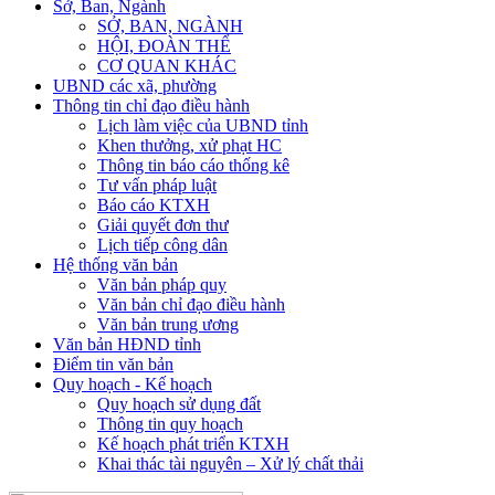
Sở, Ban, Ngành
SỞ, BAN, NGÀNH
HỘI, ĐOÀN THỂ
CƠ QUAN KHÁC
UBND các xã, phường
Thông tin chỉ đạo điều hành
Lịch làm việc của UBND tỉnh
Khen thưởng, xử phạt HC
Thông tin báo cáo thống kê
Tư vấn pháp luật
Báo cáo KTXH
Giải quyết đơn thư
Lịch tiếp công dân
Hệ thống văn bản
Văn bản pháp quy
Văn bản chỉ đạo điều hành
Văn bản trung ương
Văn bản HĐND tỉnh
Điểm tin văn bản
Quy hoạch - Kế hoạch
Quy hoạch sử dụng đất
Thông tin quy hoạch
Kế hoạch phát triển KTXH
Khai thác tài nguyên – Xử lý chất thải