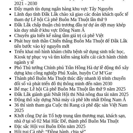
2021 - 2030
Đẩy mạnh tín dụng ngân hàng khu vực Tây Nguyên
Lãnh đạo tỉnh Đắk Lắk chào xã giao các đoàn khách quốc tế
tham dự Lễ hội Cà phê Buôn Ma Thuột lần thứ 9
Đắk Lắk chấp thuận chủ trương đầu tư dự án dệt may khép
kín duy nhất ở khu vực Đông Nam Á
Chuyên gia hiến kế nâng tầm giá trị cà phê Việt
Phát huy tinh thần Chiến thắng Buôn Ma Thuột để Đắk Lắk
tiến bước vào kỷ nguyên mới
Triển khai mô hình khám chữa bệnh sử dụng sinh trắc học,
Kiosk tự phục vụ và tìm kiếm sáng kiến cải cách hành chính
ngành y tế
Phó Thủ tướng Chính phủ Trần Hồng Hà dự lễ động thổ xây
dựng khu công nghiệp Phú Xuân, huyện Cư M’Gar
Thành phố Buôn Ma Thuột thúc đẩy nhanh lộ trình chuyển
đổi số và phát triển đô thị thông minh đến năm 2030
Bế mạc Lễ hội Cà phê Buôn Ma Thuột lần thứ 9 năm 2025
Đắk Lắk giành giải Nhất Hội thi Nhà nông đua tài năm 2025
Động thổ xây dựng Nhà máy cà phê lớn nhất Đông Nam Á
36 thí sinh tham gia Cuộc thi Rang cà phê đặc sản Việt Nam
2025
Khởi công Dự án Tổ hợp trung tâm thương mại, khách sạn,
nhà ở tại số 02 Mai Hắc Đế, thành phố Buôn Ma Thuột
Đặc sắc Hội voi Buôn Đôn năm 2025
Hội trại Cà phê: “Đồng hành, chia sẻ”