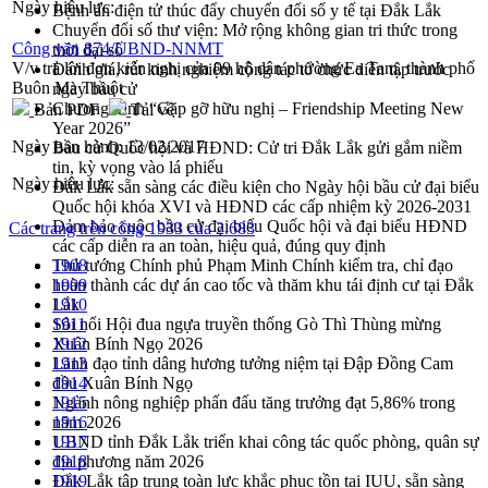
Ngày hiệu lực:
Bệnh án điện tử thúc đẩy chuyển đổi số y tế tại Đắk Lắk
Chuyển đổi số thư viện: Mở rộng không gian tri thức trong
Công văn 874/UBND-NNMT
thời đại số
V/v trả lời đơn kiến nghị của 09 hộ dân phường Ea Tam, thành phố
Đánh giá, rút kinh nghiệm công tác tổ chức diễn tập trước
Buôn Ma Thuột
ngày bầu cử
Chương trình “Gặp gỡ hữu nghị – Friendship Meeting New
Bản PDF
Tải về
Year 2026”
Ngày ban hành:
13/02/2017
Bầu cử Quốc hội và HĐND: Cử tri Đắk Lắk gửi gắm niềm
tin, kỳ vọng vào lá phiếu
Ngày hiệu lực:
Đắk Lắk sẵn sàng các điều kiện cho Ngày hội bầu cử đại biểu
Quốc hội khóa XVI và HĐND các cấp nhiệm kỳ 2026-2031
Đảm bảo cuộc bầu cử đại biểu Quốc hội và đại biểu HĐND
Các trang trên cổng 1933 của 2.683
các cấp diễn ra an toàn, hiệu quả, đúng quy định
Thủ tướng Chính phủ Phạm Minh Chính kiểm tra, chỉ đạo
1908
hoàn thành các dự án cao tốc và thăm khu tái định cư tại Đắk
1909
Lắk
1910
Sôi nổi Hội đua ngựa truyền thống Gò Thì Thùng mừng
1911
Xuân Bính Ngọ 2026
1912
Lãnh đạo tỉnh dâng hương tưởng niệm tại Đập Đồng Cam
1913
đầu Xuân Bính Ngọ
1914
Ngành nông nghiệp phấn đấu tăng trưởng đạt 5,86% trong
1915
năm 2026
1916
UBND tỉnh Đắk Lắk triển khai công tác quốc phòng, quân sự
1917
địa phương năm 2026
1918
Đắk Lắk tập trung toàn lực khắc phục tồn tại IUU, sẵn sàng
1919