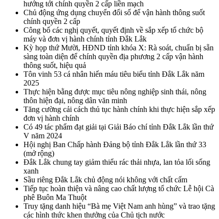
hướng tới chính quyền 2 cấp liền mạch
Chủ động ứng dụng chuyển đổi số để vận hành thông suốt
chính quyền 2 cấp
Công bố các nghị quyết, quyết định về sắp xếp tổ chức bộ
máy và đơn vị hành chính tỉnh Đắk Lắk
Kỳ họp thứ Mười, HĐND tỉnh khóa X: Rà soát, chuẩn bị sẵn
sàng toàn diện để chính quyền địa phương 2 cấp vận hành
thông suốt, hiệu quả
Tôn vinh 53 cá nhân hiến máu tiêu biểu tỉnh Đắk Lắk năm
2025
Thực hiện bằng được mục tiêu nông nghiệp sinh thái, nông
thôn hiện đại, nông dân văn minh
Tăng cường cải cách thủ tục hành chính khi thực hiện sắp xếp
đơn vị hành chính
Có 49 tác phẩm đạt giải tại Giải Báo chí tỉnh Đắk Lắk lần thứ
V năm 2024
Hội nghị Ban Chấp hành Đảng bộ tỉnh Đắk Lắk lần thứ 33
(mở rộng)
Đắk Lắk chung tay giảm thiểu rác thải nhựa, lan tỏa lối sống
xanh
Sầu riêng Đắk Lắk chủ động nói không với chất cấm
Tiếp tục hoàn thiện và nâng cao chất lượng tổ chức Lễ hội Cà
phê Buôn Ma Thuột
Truy tặng danh hiệu “Bà mẹ Việt Nam anh hùng” và trao tặng
các hình thức khen thưởng của Chủ tịch nước