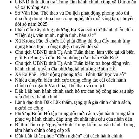
UBND tỉnh kiểm tra Trung tâm hành chính công xã Durkmăn
và xã Krông Ana
Sở Văn hóa, Thể thao và Du lịch phát động phong trào thi
đua ứng dụng khoa học công nghệ, đổi mới sáng tạo, chuyển
đổi số năm 2025
Phấn đấu xây dựng phường Ea Kao sớm trở thành điểm đến
“Hiện đại, văn minh, nghĩa tình, bản sắc”
Xã Krông Pắc tổ chức Lễ phát động thi đua đẩy mạnh ứng
dụng khoa học - công nghệ, chuyển đổi số
Chủ tịch UBND tỉnh Tạ Anh Tuấn thăm, làm việc tại xã biên
giới Ea Bung và đồn Biên phòng cửa khẩu Đắk Ruê
Chủ tịch UBND tỉnh Tạ Anh Tuấn kiểm tra hoạt động vận
hành chính quyền địa phương tại phường Buôn Hồ
Xã Ea Phê - Phát động phong trào “Bình dân học vụ số”
Nhiều chuyển biến tích cực trong công tác cải cách hành
chính của ngành Văn hóa, Thể thao và du lịch
Đắk Lắk ban hành chính sách hỗ trợ cán bộ công tác sau sắp
xếp đơn vị hành chính
Lãnh đạo tỉnh Đắk Lắk thăm, tặng quà gia đình chính sách,
người có công
Phường Buôn Hồ tập trung đổi mới cách vận hành trung tâm
phục vụ hành chính, đáp ứng tốt nhất nhu cầu của nhân dân
Bí thư Tỉnh uỷ Nguyễn Đình Trung kiểm tra vận hành Trung
tâm hành chính công cấp xã
Đắk Lắk khắc phục "điểm nghẽn" cải cách hành chính,