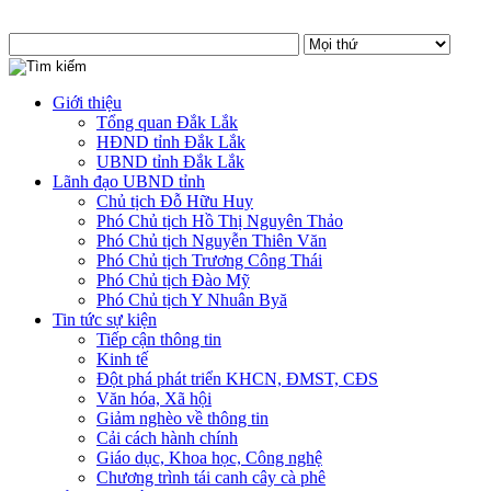
Giới thiệu
Tổng quan Đắk Lắk
HĐND tỉnh Đắk Lắk
UBND tỉnh Đắk Lắk
Lãnh đạo UBND tỉnh
Chủ tịch Đỗ Hữu Huy
Phó Chủ tịch Hồ Thị Nguyên Thảo
Phó Chủ tịch Nguyễn Thiên Văn
Phó Chủ tịch Trương Công Thái
Phó Chủ tịch Đào Mỹ
Phó Chủ tịch Y Nhuân Byă
Tin tức sự kiện
Tiếp cận thông tin
Kinh tế
Đột phá phát triển KHCN, ĐMST, CĐS
Văn hóa, Xã hội
Giảm nghèo về thông tin
Cải cách hành chính
Giáo dục, Khoa học, Công nghệ
Chương trình tái canh cây cà phê