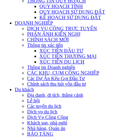
THÔNG TIN QUY HOẠCH
QUY HOẠCH TỈNH
QUY HOẠCH SỬ DỤNG ĐẤT
KẾ HOẠCH SỬ DỤNG ĐẤT
DOANH NGHIỆP
DỊCH VỤ CÔNG TRỰC TUYẾN
PHẢN ÁNH KIẾN NGHỊ
CHÍNH SÁCH MỚI
Thông tin xúc tiến
XÚC TIẾN ĐẦU TƯ
XÚC TIẾN THƯƠNG MẠI
XÚC TIẾN DU LỊCH
Thông tin Doanh nghiệp
CÁC KHU, CỤM CÔNG NGHIỆP
Các Dự Án Kêu Gọi Đầu Tư
Chính sách thu hút vốn đầu tư
Du khách
Địa danh, di tích, thắng cảnh
Lễ hội
Các tuyến du lịch
Dịch vụ du lịch
Dịch Vụ Công Cộng
Khách sạn, nhà nghỉ
Nhà hàng, Quán ăn
BẢO TÀNG