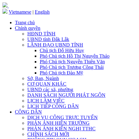
Vietnamese
|
English
Trang chủ
Chính quyền
HĐND TỈNH
UBND tỉnh Đắk Lắk
LÃNH ĐẠO UBND TỈNH
Chủ tịch Đỗ Hữu Huy
Phó Chủ tịch Hồ Thị Nguyên Thảo
Phó Chủ tịch Nguyễn Thiên Văn
Phó Chủ tịch Trương Công Thái
Phó Chủ tịch Đào Mỹ
Sở, Ban, Ngành
CƠ QUAN KHÁC
UBND các xã, phường
DANH SÁCH NGƯỜI PHÁT NGÔN
LỊCH LÀM VIỆC
LỊCH TIẾP CÔNG DÂN
CÔNG DÂN
DỊCH VỤ CÔNG TRỰC TUYẾN
PHẢN ÁNH HIỆN TRƯỜNG
PHẢN ÁNH KIẾN NGHỊ TTHC
CHÍNH SÁCH MỚI