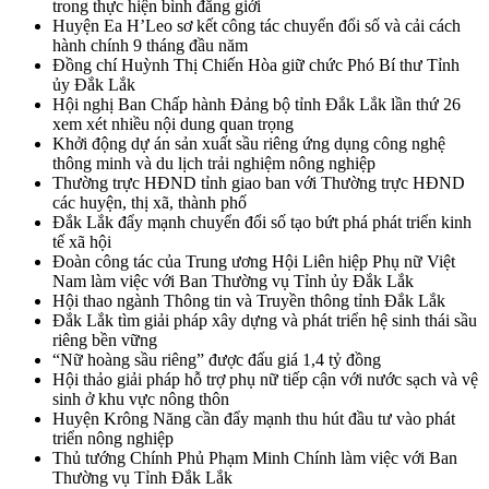
trong thực hiện bình đẳng giới
Huyện Ea H’Leo sơ kết công tác chuyển đổi số và cải cách
hành chính 9 tháng đầu năm
Đồng chí Huỳnh Thị Chiến Hòa giữ chức Phó Bí thư Tỉnh
ủy Đắk Lắk
Hội nghị Ban Chấp hành Đảng bộ tỉnh Đắk Lắk lần thứ 26
xem xét nhiều nội dung quan trọng
Khởi động dự án sản xuất sầu riêng ứng dụng công nghệ
thông minh và du lịch trải nghiệm nông nghiệp
Thường trực HĐND tỉnh giao ban với Thường trực HĐND
các huyện, thị xã, thành phố
Đắk Lắk đẩy mạnh chuyển đổi số tạo bứt phá phát triển kinh
tế xã hội
Đoàn công tác của Trung ương Hội Liên hiệp Phụ nữ Việt
Nam làm việc với Ban Thường vụ Tỉnh ủy Đắk Lắk
Hội thao ngành Thông tin và Truyền thông tỉnh Đắk Lắk
Đắk Lắk tìm giải pháp xây dựng và phát triển hệ sinh thái sầu
riêng bền vững
“Nữ hoàng sầu riêng” được đấu giá 1,4 tỷ đồng
Hội thảo giải pháp hỗ trợ phụ nữ tiếp cận với nước sạch và vệ
sinh ở khu vực nông thôn
Huyện Krông Năng cần đẩy mạnh thu hút đầu tư vào phát
triển nông nghiệp
Thủ tướng Chính Phủ Phạm Minh Chính làm việc với Ban
Thường vụ Tỉnh Đắk Lắk