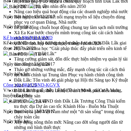
Báo cáo số 85/BC-BCĐ ngày 17/01/2017
Hội thảo góp ý hồ sơ điều chỉnh quy hoạch tỉnh Đắk Lắk thời
kỳ 2021-2030, tầm nhìn đến năm 2050
Bản PDF
Tải về
Nâng cao hiệu quả hoạt động của các doanh nghiệp nhà nước
Ngày ban hành:
13/02/2017
Hội nghị triển khai kết nối mạng truyền số liệu chuyên dùng
phục vụ cơ quan Đảng, Nhà nước
Ngày hiệu lực:
Lễ phát động chuỗi hoạt động chung tay làm sạch môi trường
Xã Ea Kar bước chuyển mình trong công tác cải cách hành
Kế hoạch 886/KH-UBND
chính mô hình mới
Kế hoạch đào tạo, bồi dưỡng nguồn nhân lực du lịch Đắk Lắk giai
UBND tỉnh họp báo định kỳ tháng 4 năm 2026
đoạn 2017 - 2020
Hội thảo khoa học “Giải pháp thúc đẩy phát triển nền kinh tế
xanh tại tỉnh Đắk Lắk”
Bản PDF
Tải về
Tăng cường giám sát, đôn đốc thực hiện nhiệm vụ quản lý tài
Ngày ban hành:
13/02/2017
sản công hàng tuần
Tháo gỡ những vướng mắc, đẩy mạnh công tác cải cách thủ
Ngày hiệu lực:
tục hành chính tại Trung tâm Phục vụ hành chính công tỉnh
Đắk Lắk: Tôn vinh 46 giải pháp tại Hội thi Sáng tạo Kỹ thuật
Công văn 884/UBND-KGVX
2024 - 2025
V/v xin chủ trương tổ chức Lễ hội Thanh Minh, xã Cư A Mung,
Đắk Lắk rà soát, điều chỉnh Đề án 190 về phát triển nuôi
huyện Ea H'leo
trồng thủy sản
Phó Chủ tịch UBND tỉnh Đắk Lắk Trương Công Thái kiểm
Bản PDF
Tải về
tra thực địa Dự án cao tốc Khánh Hòa - Buôn Ma Thuột
Ngày ban hành:
13/02/2017
Định vị cà phê Việt Nam như một “di sản sống” trong dòng
chảy toàn cầu
Ngày hiệu lực:
Xây dựng nông thôn mới: Nâng cao đời sống người dân từ
những mô hình thiết thực