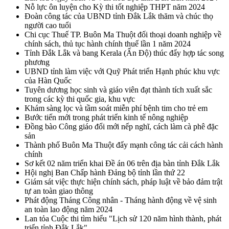
Nỗ lực ôn luyện cho Kỳ thi tốt nghiệp THPT năm 2024
Đoàn công tác của UBND tỉnh Đắk Lắk thăm và chúc thọ
người cao tuổi
Chi cục Thuế TP. Buôn Ma Thuột đối thoại doanh nghiệp về
chính sách, thủ tục hành chính thuế lần 1 năm 2024
Tỉnh Đắk Lắk và bang Kerala (Ấn Độ) thúc đẩy hợp tác song
phương
UBND tỉnh làm việc với Quỹ Phát triển Hạnh phúc khu vực
của Hàn Quốc
Tuyên dương học sinh và giáo viên đạt thành tích xuất sắc
trong các kỳ thi quốc gia, khu vực
Khám sàng lọc và tầm soát miễn phí bệnh tim cho trẻ em
Bước tiến mới trong phát triển kinh tế nông nghiệp
Đồng bào Công giáo đổi mới nếp nghĩ, cách làm cà phê đặc
sản
Thành phố Buôn Ma Thuột đẩy mạnh công tác cải cách hành
chính
Sơ kết 02 năm triển khai Đề án 06 trên địa bàn tỉnh Đắk Lắk
Hội nghị Ban Chấp hành Đảng bộ tỉnh lần thứ 22
Giám sát việc thực hiện chính sách, pháp luật về bảo đảm trật
tự an toàn giao thông
Phát động Tháng Công nhân - Tháng hành động về vệ sinh
an toàn lao động năm 2024
Lan tỏa Cuộc thi tìm hiểu "Lịch sử 120 năm hình thành, phát
triển tỉnh Đắk Lắk"