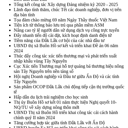
Tổng kết công tác Xây dựng Đảng nhiệm kỳ 2020 - 2025
Lãnh đạo tỉnh thăm, chúc Tết các doanh nghiệp, đơn vị trên
địa bàn tỉnh
Tọa đàm chào mừng 69 năm Ngày Thầy thuốc Việt Nam
Tiện ích từ thông báo lưu trú qua phần mềm ASM
Nâng cao tỷ lệ người dân sử dụng dịch vụ công trực tuyến
Đẩy nhanh tiến độ cài đặt, kích hoạt định danh điện tử
Tiềm năng của Đắk Lắk cơ hội của các nhà đầu tư
UBND thị xã Buôn Hồ sơ kết và triển khai Đề án 06 năm
2024
Thúc đẩy công tác xúc tiến thương mại và phát triển xuất
nhập khẩu vùng Tây Nguyên
Cục Xúc tiến Thương mại hỗ trợ quảng bá thương hiệu nông
sản Tây Nguyên trên nền tảng số
Hội nghị Doanh nghiệp và Đầu tư giữa Ấn Độ và các tỉnh
Tây Nguyên
Sản phẩm OCOP Đắk Lắk chủ động tiếp cận thị trường quốc
tế
Hấp dẫn du lịch trải nghiệm cho học sinh
Thị ủy Buôn Hồ sơ kết 01 năm thực hiện Nghị quyết 10-
NQ/TU về xây dựng nông thôn mới
UBND Thị xã Buôn Hồ triển khai công tác cải cách hành
chính quý II năm 2024
Tăng cường hợp tác giữa tỉnh Đắk Lắk với Ấn Độ
UBND huyện Ea H’Leo triển khai công tác cải cách hành