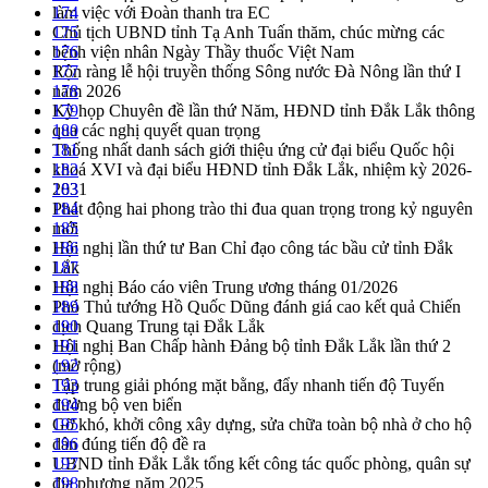
làm việc với Đoàn thanh tra EC
174
Chủ tịch UBND tỉnh Tạ Anh Tuấn thăm, chúc mừng các
175
bệnh viện nhân Ngày Thầy thuốc Việt Nam
176
Rộn ràng lễ hội truyền thống Sông nước Đà Nông lần thứ I
177
năm 2026
178
Kỳ họp Chuyên đề lần thứ Năm, HĐND tỉnh Đắk Lắk thông
179
qua các nghị quyết quan trọng
180
Thống nhất danh sách giới thiệu ứng cử đại biểu Quốc hội
181
khoá XVI và đại biểu HĐND tỉnh Đắk Lắk, nhiệm kỳ 2026-
182
2031
183
Phát động hai phong trào thi đua quan trọng trong kỷ nguyên
184
mới
185
Hội nghị lần thứ tư Ban Chỉ đạo công tác bầu cử tỉnh Đắk
186
Lắk
187
Hội nghị Báo cáo viên Trung ương tháng 01/2026
188
Phó Thủ tướng Hồ Quốc Dũng đánh giá cao kết quả Chiến
189
dịch Quang Trung tại Đắk Lắk
190
Hội nghị Ban Chấp hành Đảng bộ tỉnh Đắk Lắk lần thứ 2
191
(mở rộng)
192
Tập trung giải phóng mặt bằng, đẩy nhanh tiến độ Tuyến
193
đường bộ ven biển
194
Gỡ khó, khởi công xây dựng, sửa chữa toàn bộ nhà ở cho hộ
195
dân đúng tiến độ đề ra
196
UBND tỉnh Đắk Lắk tổng kết công tác quốc phòng, quân sự
197
địa phương năm 2025
198