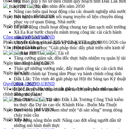
của Đảng
Hội thảo góp ý hồ sơ điều chỉnh quy hoạch tỉnh Đắk Lắk thời
kỳ 2021-2030, tầm nhìn đến năm 2050
Bản PDF
Tải về
Nâng cao hiệu quả hoạt động của các doanh nghiệp nhà nước
Ngày ban hành:
10/01/2026
Hội nghị triển khai kết nối mạng truyền số liệu chuyên dùng
phục vụ cơ quan Đảng, Nhà nước
Ngày hiệu lực:
Lễ phát động chuỗi hoạt động chung tay làm sạch môi trường
Xã Ea Kar bước chuyển mình trong công tác cải cách hành
Công văn 20/PC-VPUBND
chính mô hình mới
Phiếu chuyển Công văn số 225/VPCP-KSTT ngày 08/01/2026 của
UBND tỉnh họp báo định kỳ tháng 4 năm 2026
Văn phòng Chính ph
Hội thảo khoa học “Giải pháp thúc đẩy phát triển nền kinh tế
xanh tại tỉnh Đắk Lắk”
Bản PDF
Tải về
Tăng cường giám sát, đôn đốc thực hiện nhiệm vụ quản lý tài
Ngày ban hành:
10/01/2026
sản công hàng tuần
Tháo gỡ những vướng mắc, đẩy mạnh công tác cải cách thủ
Ngày hiệu lực:
tục hành chính tại Trung tâm Phục vụ hành chính công tỉnh
Đắk Lắk: Tôn vinh 46 giải pháp tại Hội thi Sáng tạo Kỹ thuật
Quyết định 196/QĐ-UBND
2024 - 2025
Về việc phê duyệt Phương án cắt giảm, đơn giản hóa thủ tục hành
Đắk Lắk rà soát, điều chỉnh Đề án 190 về phát triển nuôi
chính lĩnh vực đầu tư
trồng thủy sản
Phó Chủ tịch UBND tỉnh Đắk Lắk Trương Công Thái kiểm
Bản PDF
Tải về
tra thực địa Dự án cao tốc Khánh Hòa - Buôn Ma Thuột
Ngày ban hành:
10/01/2026
Định vị cà phê Việt Nam như một “di sản sống” trong dòng
chảy toàn cầu
Ngày hiệu lực:
Xây dựng nông thôn mới: Nâng cao đời sống người dân từ
những mô hình thiết thực