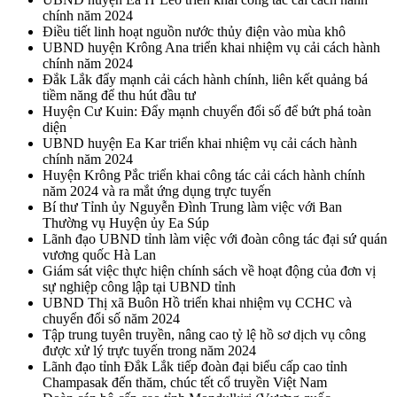
chính năm 2024
Điều tiết linh hoạt nguồn nước thủy điện vào mùa khô
UBND huyện Krông Ana triển khai nhiệm vụ cải cách hành
chính năm 2024
Đắk Lắk đẩy mạnh cải cách hành chính, liên kết quảng bá
tiềm năng để thu hút đầu tư
Huyện Cư Kuin: Đẩy mạnh chuyển đổi số để bứt phá toàn
diện
UBND huyện Ea Kar triển khai nhiệm vụ cải cách hành
chính năm 2024
Huyện Krông Pắc triển khai công tác cải cách hành chính
năm 2024 và ra mắt ứng dụng trực tuyến
Bí thư Tỉnh ủy Nguyễn Đình Trung làm việc với Ban
Thường vụ Huyện ủy Ea Súp
Lãnh đạo UBND tỉnh làm việc với đoàn công tác đại sứ quán
vương quốc Hà Lan
Giám sát việc thực hiện chính sách về hoạt động của đơn vị
sự nghiệp công lập tại UBND tỉnh
UBND Thị xã Buôn Hồ triển khai nhiệm vụ CCHC và
chuyển đổi số năm 2024
Tập trung tuyên truyền, nâng cao tỷ lệ hồ sơ dịch vụ công
được xử lý trực tuyến trong năm 2024
Lãnh đạo tỉnh Đắk Lắk tiếp đoàn đại biểu cấp cao tỉnh
Champasak đến thăm, chúc tết cổ truyền Việt Nam