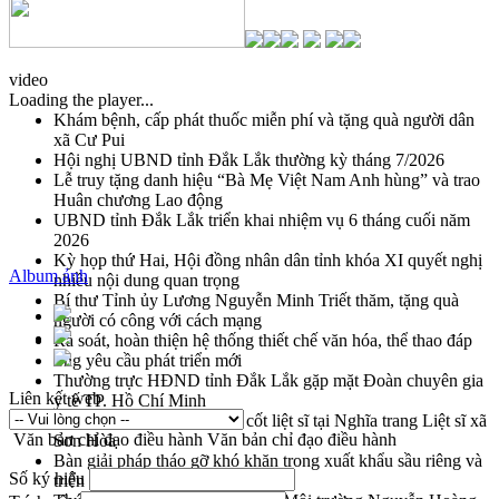
video
Loading the player...
Khám bệnh, cấp phát thuốc miễn phí và tặng quà người dân
xã Cư Pui
Hội nghị UBND tỉnh Đắk Lắk thường kỳ tháng 7/2026
Lễ truy tặng danh hiệu “Bà Mẹ Việt Nam Anh hùng” và trao
Huân chương Lao động
UBND tỉnh Đắk Lắk triển khai nhiệm vụ 6 tháng cuối năm
2026
Kỳ họp thứ Hai, Hội đồng nhân dân tỉnh khóa XI quyết nghị
Album ảnh
nhiều nội dung quan trọng
Bí thư Tỉnh ủy Lương Nguyễn Minh Triết thăm, tặng quà
người có công với cách mạng
Rà soát, hoàn thiện hệ thống thiết chế văn hóa, thể thao đáp
ứng yêu cầu phát triển mới
Thường trực HĐND tỉnh Đắk Lắk gặp mặt Đoàn chuyên gia
Liên kết web
y tế TP. Hồ Chí Minh
Lễ truy điệu và an táng hài cốt liệt sĩ tại Nghĩa trang Liệt sĩ xã
Văn bản chỉ đạo điều hành
Văn bản chỉ đạo điều hành
Sơn Hòa
Bàn giải pháp tháo gỡ khó khăn trong xuất khẩu sầu riêng và
Số ký hiệu
triển khai quy định EUDR