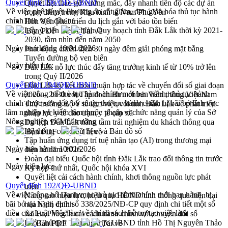
Quyết định 196/QĐ-UBND
Quyết liệt tháo gỡ vướng mắc, đẩy nhanh tiến độ các dự án
Về việc phê duyệt Phương án cắt giảm, đơn giản hóa thủ tục hành
trọng điểm trong Khu kinh tế Nam Phú Yên
chính lĩnh vực đầu tư
Hòn Yến phát triển du lịch gắn với bảo tồn biển
Lấy ý kiến điều chỉnh Quy hoạch tỉnh Đắk Lắk thời kỳ 2021-
Bản PDF
Tải về
2030, tầm nhìn đến năm 2050
Ngày ban hành:
10/01/2026
Phát động chiến dịch 30 ngày đêm giải phóng mặt bằng
Tuyến đường bộ ven biển
Ngày hiệu lực:
Đắk Lắk nỗ lực thúc đẩy tăng trưởng kinh tế từ 10% trở lên
trong Quý II/2026
Quyết định 194/QĐ-UBND
Đắk Lắk ký kết thỏa thuận hợp tác về chuyển đổi số giai đoạn
Về việc công bố thủ tục hành chính mới ban hành, thủ tục hành
2026 – 2030 với Tập đoàn Bưu chính Viễn thông Việt Nam
chính được sửa đổi, bổ sung, thủ tục hành chính bị bãi bỏ lĩnh vực
Thứ trưởng Bộ Y tế làm việc với tỉnh Đắk Lắk về phát triển
lâm nghiệp và kiểm lâm thuộc phạm vi chức năng quản lý của Sở
nhân lực y tế cho trạm y tế cấp xã
Nông nghiệp và Môi trường
Du lịch Đắk Lắk nâng tầm trải nghiệm du khách thông qua
Hệ thống cơ sở dữ liệu và Bản đồ số
Bản PDF
Tải về
Tập huấn ứng dụng trí tuệ nhân tạo (AI) trong thương mại
Ngày ban hành:
10/01/2026
điện tử năm 2026
Đoàn đại biểu Quốc hội tỉnh Đắk Lắk trao đổi thông tin trước
Ngày hiệu lực:
Kỳ họp thứ nhất, Quốc hội khóa XVI
Quyết liệt cải cách hành chính, khơi thông nguồn lực phát
Quyết định 192/QĐ-UBND
triển
Về việc công bố Danh mục thủ tục hành chính mới ban hành, bị
Nâng cao hiệu lực, hiệu quả HĐND tỉnh thông qua hiện đại
bãi bỏ tại Nghị định số 338/2025/NĐ-CP quy định chi tiết một số
hóa hành chính
điều của Luật Việc làm về chính sách hỗ trợ tạo việc làm
Xã Ea Phê gắn cải cách hành chính với chuyển đổi số
Phó Chủ tịch Thường trực UBND tỉnh Hồ Thị Nguyên Thảo
Bản PDF
Tải về