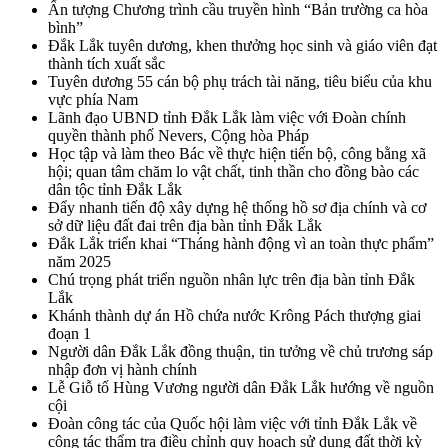
Ấn tượng Chương trình cầu truyền hình “Bản trường ca hòa
bình”
Đắk Lắk tuyên dương, khen thưởng học sinh và giáo viên đạt
thành tích xuất sắc
Tuyên dương 55 cán bộ phụ trách tài năng, tiêu biểu của khu
vực phía Nam
Lãnh đạo UBND tỉnh Đắk Lắk làm việc với Đoàn chính
quyền thành phố Nevers, Cộng hòa Pháp
Học tập và làm theo Bác về thực hiện tiến bộ, công bằng xã
hội; quan tâm chăm lo vật chất, tinh thần cho đồng bào các
dân tộc tỉnh Đắk Lắk
Đẩy nhanh tiến độ xây dựng hệ thống hồ sơ địa chính và cơ
sở dữ liệu đất đai trên địa bàn tỉnh Đắk Lắk
Đắk Lắk triển khai “Tháng hành động vì an toàn thực phẩm”
năm 2025
Chú trọng phát triển nguồn nhân lực trên địa bàn tỉnh Đắk
Lắk
Khánh thành dự án Hồ chứa nước Krông Pách thượng giai
đoạn 1
Người dân Đắk Lắk đồng thuận, tin tưởng về chủ trương sáp
nhập đơn vị hành chính
Lễ Giỗ tổ Hùng Vương người dân Đắk Lắk hướng về nguồn
cội
Đoàn công tác của Quốc hội làm việc với tỉnh Đắk Lắk về
công tác thẩm tra điều chỉnh quy hoạch sử dụng đất thời kỳ