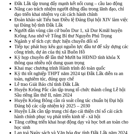
Đắk Lắk tập trung đẩy mạnh kết nối cung – cầu lao động
Nâng cao trách nhiệm người đứng đầu trong lãnh đạo, chỉ
đạo triển khai nhiệm vụ cải cách hành chính
Đoàn khảo sát Tiểu ban Điều lệ Đảng Đại hội XIV làm việc
tại Đảng bộ tỉnh Đắk Lắk
Người dân vùng căn cứ buôn Dur 1, xã Dur Kmăl huyện
Krông Ana nhớ về Tổng Bí thư Nguyễn Phú Trọng
Ngành y tế tích cực thực hiện chuyển đổi số
Tiếp tục phát huy kêu gọi nguồn lực đầu tư để xây dựng các
công trình, dự án của thị xã Buôn Hồ
Kỳ họp chuyên đề lần thứ Mười ba HĐND tỉnh khóa X
thông qua nhiều nội dung quan trọng
Khai mạc chương trình Hành trình đỏ toàn quốc
Kỳ thi tốt nghiệp THPT năm 2024 tại Đắk Lắk diễn ra an
toàn, nghiêm túc, đúng quy chế
Lễ trao Giải Báo chí tỉnh Đắk Lắk
Huyện Krông Pắc cần tập trung tổ chức thành công Lễ hội
Sầu riêng lần thứ II, năm 2024
Huyện Krông Bông cần rà soát công tác chuẩn bị Đại hội
Đảng bộ các cấp nhiệm kỳ 2025 – 2030
Huyện Lắk cần tập trung chỉ đạo cải thiện chỉ số cải cách
hành chính phục vụ phát triển kinh tế - xã hội
Tăng cường triển khai hoạt động dạy và học bơi an toàn cho
học sinh
Lan toả Ngày sách và Văn hóa đọc tỉnh Đắk Lắk năm 2024