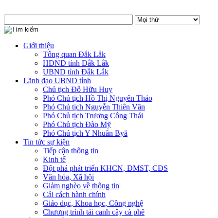
Giới thiệu
Tổng quan Đắk Lắk
HĐND tỉnh Đắk Lắk
UBND tỉnh Đắk Lắk
Lãnh đạo UBND tỉnh
Chủ tịch Đỗ Hữu Huy
Phó Chủ tịch Hồ Thị Nguyên Thảo
Phó Chủ tịch Nguyễn Thiên Văn
Phó Chủ tịch Trương Công Thái
Phó Chủ tịch Đào Mỹ
Phó Chủ tịch Y Nhuân Byă
Tin tức sự kiện
Tiếp cận thông tin
Kinh tế
Đột phá phát triển KHCN, ĐMST, CĐS
Văn hóa, Xã hội
Giảm nghèo về thông tin
Cải cách hành chính
Giáo dục, Khoa học, Công nghệ
Chương trình tái canh cây cà phê