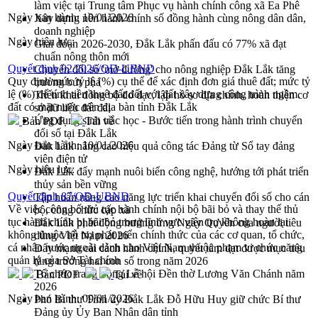
làm việc tại Trung tâm Phục vụ hành chính công xã Ea Phê
Ngày ban hành:
10/01/2026
Xây dựng nền hành chính số đồng hành cùng nông dân dân,
doanh nghiệp
Ngày hiệu lực:
Giai đoạn 2026-2030, Đắk Lắk phấn đấu có 77% xã đạt
chuẩn nông thôn mới
Quyết định 02/2026/QĐ-UBND
Chuyển đổi số 'mở đường' cho nông nghiệp Đắk Lắk tăng
Quy định mức tỷ lệ (%) cụ thể để xác định đơn giá thuê đất; mức tỷ
trưởng bứt phá
lệ (%) để tính tiền thuê đất đối với đất xây dựng công trình ngầm.
Triển khai đồng bộ đo đạc, lập hồ sơ địa chính, hoàn thiện cơ
đất có mặt nước trên địa bàn tỉnh Đắk Lắk
sở dữ liệu đất đai
Ứng dụng sinh trắc học - Bước tiến trong hành trình chuyển
Bản PDF
Tải về
đổi số tại Đắk Lắk
Ngày ban hành:
10/01/2026
Đắk Lắk nâng cao hiệu quả công tác Đảng từ Sổ tay đảng
viên điện tử
Ngày hiệu lực:
Đắk Lắk đẩy mạnh nuôi biển công nghệ, hướng tới phát triển
thủy sản bền vững
Quyết định 87/QĐ-UBND
Tập huấn nâng cao năng lực triển khai chuyển đổi số cho cán
Về việc công bố thủ tục hành chính nội bộ bãi bỏ và thay thế thủ
bộ, công chức cấp xã
tục hành chính bị bãi bỏ trong lĩnh vực viện trợ không hoàn lại
Đắk Lắk phát động hưởng ứng Ngày Quyền của người tiêu
không thuộc hỗ trợ phát triển chính thức của các cơ quan, tổ chức,
dùng Việt Nam 2026
cá nhân nước ngoài dành cho Việt Nam thuộc phạm vi chức năng
Đẩy mạnh cải cách hành chính, quyết tâm đạt được mục tiêu
quản lý của Sở Tài chính
tăng trưởng hai con số trong năm 2026
Tổ chức trang trọng Lễ hội Đền thờ Lương Văn Chánh năm
Bản PDF
Tải về
2026
Ngày ban hành:
09/01/2026
Phó Bí thư Tỉnh ủy Đắk Lắk Đỗ Hữu Huy giữ chức Bí thư
Đảng ủy Ủy Ban Nhân dân tỉnh