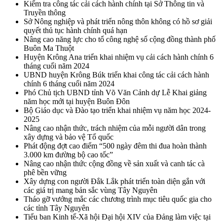
Kiểm tra công tác cải cách hành chính tại Sở Thông tin và
Truyền thông
Sở Nông nghiệp và phát triển nông thôn không có hồ sơ giải
quyết thủ tục hành chính quá hạn
Nâng cao năng lực cho tổ công nghệ số cộng đồng thành phố
Buôn Ma Thuột
Huyện Krông Ana triển khai nhiệm vụ cải cách hành chính 6
tháng cuối năm 2024
UBND huyện Krông Búk triển khai công tác cải cách hành
chính 6 tháng cuối năm 2024
Phó Chủ tịch UBND tỉnh Võ Văn Cảnh dự Lễ Khai giảng
năm học mới tại huyện Buôn Đôn
Bộ Giáo dục và Đào tạo triển khai nhiệm vụ năm học 2024-
2025
Nâng cao nhận thức, trách nhiệm của mỗi người dân trong
xây dựng và bảo vệ Tổ quốc
Phát động đợt cao điểm “500 ngày đêm thi đua hoàn thành
3.000 km đường bộ cao tốc”
Nâng cao nhận thức cộng đồng về sản xuất và canh tác cà
phê bền vững
Xây dựng con người Đắk Lắk phát triển toàn diện gắn với
các giá trị mang bản sắc vùng Tây Nguyên
Tháo gỡ vướng mắc các chương trình mục tiêu quốc gia cho
các tỉnh Tây Nguyên
Tiểu ban Kinh tế-Xã hội Đại hội XIV của Đảng làm việc tại