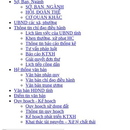
Sở, Ban, Ngành
SỞ, BAN, NGÀNH
HỘI, ĐOÀN THỂ
CƠ QUAN KHÁC
UBND các xã, phường
Thông tin chỉ đạo điều hành
Lịch làm việc của UBND tỉnh
Khen thưởng, xử phạt HC
Thông tin báo cáo thống kê
Tư vấn pháp luật
Báo cáo KTXH
Giải quyết đơn thư
Lịch tiếp công dân
Hệ thống văn bản
Văn bản pháp quy
Văn bản chỉ đạo điều hành
Văn bản trung ương
Văn bản HĐND tỉnh
Điểm tin văn bản
Quy hoạch - Kế hoạch
Quy hoạch sử dụng đất
Thông tin quy hoạch
Kế hoạch phát triển KTXH
Khai thác tài nguyên – Xử lý chất thải