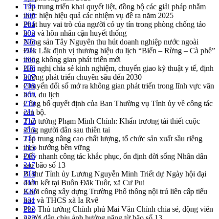
Tập trung triển khai quyết liệt, đồng bộ các giải pháp nhằm
199
thực hiện hiệu quả các nhiệm vụ đề ra năm 2025
200
Phát huy vai trò của người có uy tín trong phòng chống tảo
201
hôn và hôn nhân cận huyết thống
202
Nông sản Tây Nguyên thu hút doanh nghiệp nước ngoài
203
Đắk Lắk định vị thương hiệu du lịch “Biển – Rừng – Cà phê”
204
trong không gian phát triển mới
205
Hội nghị chia sẻ kinh nghiệm, chuyển giao kỹ thuật y tế, định
206
hướng phát triển chuyên sâu đến 2030
207
Chuyển đổi số mở ra không gian phát triển trong lĩnh vực văn
208
hóa, du lịch
209
Công bố quyết định của Ban Thường vụ Tỉnh ủy về công tác
210
cán bộ.
211
Thủ tướng Phạm Minh Chính: Khẩn trương tái thiết cuộc
212
sống người dân sau thiên tai
213
Tập trung nâng cao chất lượng, tổ chức sản xuất sầu riêng
214
theo hướng bền vững
215
Đẩy nhanh công tác khắc phục, ổn định đời sống Nhân dân
216
sau bão số 13
217
Bí thư Tỉnh ủy Lương Nguyễn Minh Triết dự Ngày hội đại
218
đoàn kết tại Buôn Đăk Tuôr, xã Cư Pui
219
Khởi công xây dựng Trường Phổ thông nội trú liên cấp tiểu
220
học và THCS xã Ia Rvê
221
Phó Thủ tướng Chính phủ Mai Văn Chính chia sẻ, động viên
222
người dân chịu ảnh hưởng nặng từ bão số 13
223