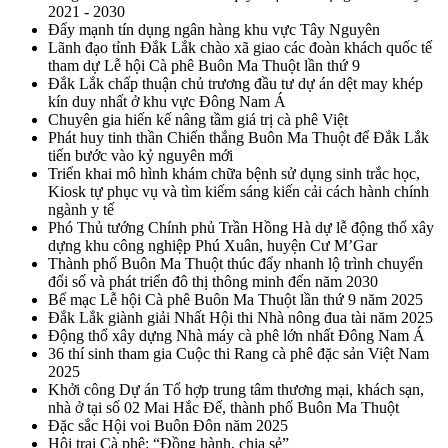
2021 - 2030
Đẩy mạnh tín dụng ngân hàng khu vực Tây Nguyên
Lãnh đạo tỉnh Đắk Lắk chào xã giao các đoàn khách quốc tế
tham dự Lễ hội Cà phê Buôn Ma Thuột lần thứ 9
Đắk Lắk chấp thuận chủ trương đầu tư dự án dệt may khép
kín duy nhất ở khu vực Đông Nam Á
Chuyên gia hiến kế nâng tầm giá trị cà phê Việt
Phát huy tinh thần Chiến thắng Buôn Ma Thuột để Đắk Lắk
tiến bước vào kỷ nguyên mới
Triển khai mô hình khám chữa bệnh sử dụng sinh trắc học,
Kiosk tự phục vụ và tìm kiếm sáng kiến cải cách hành chính
ngành y tế
Phó Thủ tướng Chính phủ Trần Hồng Hà dự lễ động thổ xây
dựng khu công nghiệp Phú Xuân, huyện Cư M’Gar
Thành phố Buôn Ma Thuột thúc đẩy nhanh lộ trình chuyển
đổi số và phát triển đô thị thông minh đến năm 2030
Bế mạc Lễ hội Cà phê Buôn Ma Thuột lần thứ 9 năm 2025
Đắk Lắk giành giải Nhất Hội thi Nhà nông đua tài năm 2025
Động thổ xây dựng Nhà máy cà phê lớn nhất Đông Nam Á
36 thí sinh tham gia Cuộc thi Rang cà phê đặc sản Việt Nam
2025
Khởi công Dự án Tổ hợp trung tâm thương mại, khách sạn,
nhà ở tại số 02 Mai Hắc Đế, thành phố Buôn Ma Thuột
Đặc sắc Hội voi Buôn Đôn năm 2025
Hội trại Cà phê: “Đồng hành, chia sẻ”