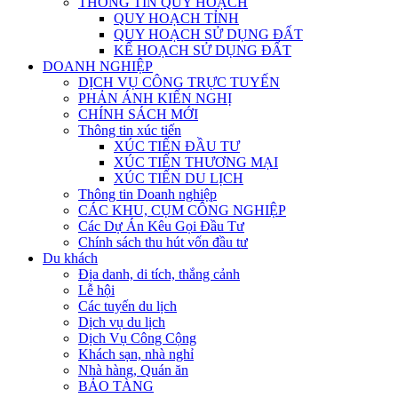
THÔNG TIN QUY HOẠCH
QUY HOẠCH TỈNH
QUY HOẠCH SỬ DỤNG ĐẤT
KẾ HOẠCH SỬ DỤNG ĐẤT
DOANH NGHIỆP
DỊCH VỤ CÔNG TRỰC TUYẾN
PHẢN ÁNH KIẾN NGHỊ
CHÍNH SÁCH MỚI
Thông tin xúc tiến
XÚC TIẾN ĐẦU TƯ
XÚC TIẾN THƯƠNG MẠI
XÚC TIẾN DU LỊCH
Thông tin Doanh nghiệp
CÁC KHU, CỤM CÔNG NGHIỆP
Các Dự Án Kêu Gọi Đầu Tư
Chính sách thu hút vốn đầu tư
Du khách
Địa danh, di tích, thắng cảnh
Lễ hội
Các tuyến du lịch
Dịch vụ du lịch
Dịch Vụ Công Cộng
Khách sạn, nhà nghỉ
Nhà hàng, Quán ăn
BẢO TÀNG