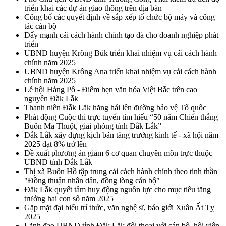
triển khai các dự án giao thông trên địa bàn
Công bố các quyết định về sắp xếp tổ chức bộ máy và công
tác cán bộ
Đẩy mạnh cải cách hành chính tạo đà cho doanh nghiệp phát
triển
UBND huyện Krông Búk triển khai nhiệm vụ cải cách hành
chính năm 2025
UBND huyện Krông Ana triển khai nhiệm vụ cải cách hành
chính năm 2025
Lễ hội Hảng Pồ - Điểm hẹn văn hóa Việt Bắc trên cao
nguyên Đắk Lắk
Thanh niên Đắk Lắk hăng hái lên đường bảo vệ Tổ quốc
Phát động Cuộc thi trực tuyến tìm hiểu “50 năm Chiến thắng
Buôn Ma Thuột, giải phóng tỉnh Đắk Lắk”
Đắk Lắk xây dựng kịch bản tăng trưởng kinh tế - xã hội năm
2025 đạt 8% trở lên
Đề xuất phương án giảm 6 cơ quan chuyên môn trực thuộc
UBND tỉnh Đắk Lắk
Thị xã Buôn Hồ tập trung cải cách hành chính theo tinh thần
"Đồng thuận nhân dân, đồng lòng cán bộ"
Đắk Lắk quyết tâm huy động nguồn lực cho mục tiêu tăng
trưởng hai con số năm 2025
Gặp mặt đại biểu trí thức, văn nghệ sĩ, báo giới Xuân Ất Tỵ
2025
Lãnh đạo UBND tỉnh Đắk Lắk đối thoại với cán bộ, hội viên,