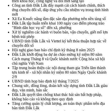
triển khoa học, công nghệ và đổi mới sáng tạo
Công an tỉnh Đắk Lắk đẩy mạnh cải cách hành chính, thích
ứng chuyển đổi số, đáp ứng yêu cầu nhiệm vụ trong tình hình
mới
Xã Ea Knuếc nâng tầm đặc sản địa phương trên nền tảng số
Đắk Lắk tập huấn triển khai 100 ngày cao điểm phong trào
"Bình dân học vụ số" đến xã, phường
Xử lý nghiêm các hành vi buôn bán, vận chuyển, giết mổ lợn
bệnh trái phép
UBND tỉnh Đắk Lắk và Viettel ký kết thỏa thuận hợp tác về
chuyển đổi số
Hội nghị giao ban báo chí định kỳ tháng 8 năm 2025
Đắk Lắk khởi động ba dự án chào mừng kỷ niệm 80 năm
Cách mạng Tháng 8 và Quốc khánh nước Cộng hòa xã hội
chủ nghĩa Việt Nam
Tập trung hoàn thiện các nội dung tham gia Triển lãm thành
tựu kinh tế - xã hội nhân kỷ niệm 80 năm Ngày Quốc khánh
2/9
UBND tỉnh họp báo định kỳ tháng 7/2025
Chung sức, đồng lòng, đoàn kết xây dựng tỉnh Đắk Lắk giàu
đẹp, văn minh, bản sắc
Đắk Lắk quyết tâm chống khai thác hải sản bất hợp pháp,
không báo cáo và không theo quy định
Tăng cường quản lý chất lượng, an toàn thực phẩm trên địa
bàn tỉnh Đắk Lắk