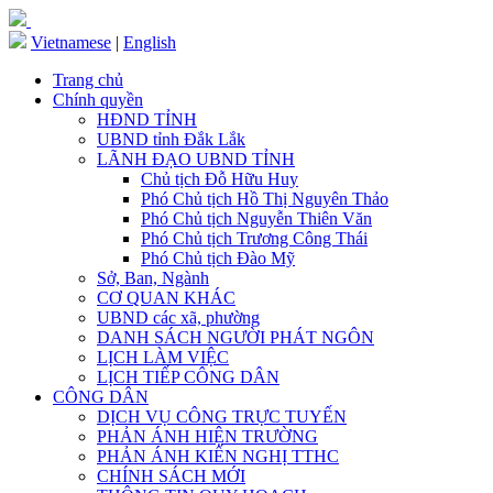
Vietnamese
|
English
Trang chủ
Chính quyền
HĐND TỈNH
UBND tỉnh Đắk Lắk
LÃNH ĐẠO UBND TỈNH
Chủ tịch Đỗ Hữu Huy
Phó Chủ tịch Hồ Thị Nguyên Thảo
Phó Chủ tịch Nguyễn Thiên Văn
Phó Chủ tịch Trương Công Thái
Phó Chủ tịch Đào Mỹ
Sở, Ban, Ngành
CƠ QUAN KHÁC
UBND các xã, phường
DANH SÁCH NGƯỜI PHÁT NGÔN
LỊCH LÀM VIỆC
LỊCH TIẾP CÔNG DÂN
CÔNG DÂN
DỊCH VỤ CÔNG TRỰC TUYẾN
PHẢN ÁNH HIỆN TRƯỜNG
PHẢN ÁNH KIẾN NGHỊ TTHC
CHÍNH SÁCH MỚI