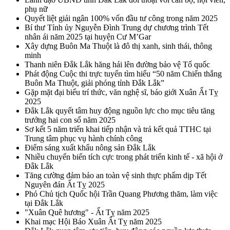
phụ nữ
Quyết liệt giải ngân 100% vốn đầu tư công trong năm 2025
Bí thư Tỉnh ủy Nguyễn Đình Trung dự chương trình Tết
nhân ái năm 2025 tại huyện Cư M’Gar
Xây dựng Buôn Ma Thuột là đô thị xanh, sinh thái, thông
minh
Thanh niên Đắk Lắk hăng hái lên đường bảo vệ Tổ quốc
Phát động Cuộc thi trực tuyến tìm hiểu “50 năm Chiến thắng
Buôn Ma Thuột, giải phóng tỉnh Đắk Lắk”
Gặp mặt đại biểu trí thức, văn nghệ sĩ, báo giới Xuân Ất Tỵ
2025
Đắk Lắk quyết tâm huy động nguồn lực cho mục tiêu tăng
trưởng hai con số năm 2025
Sơ kết 5 năm triển khai tiếp nhận và trả kết quả TTHC tại
Trung tâm phục vụ hành chính công
Điểm sáng xuất khẩu nông sản Đắk Lắk
Nhiều chuyển biến tích cực trong phát triển kinh tế - xã hội ở
Đắk Lắk
Tăng cường đảm bảo an toàn vệ sinh thực phẩm dịp Tết
Nguyên đán Ất Tỵ 2025
Phó Chủ tịch Quốc hội Trần Quang Phương thăm, làm việc
tại Đắk Lắk
"Xuân Quê hương" - Ất Tỵ năm 2025
Khai mạc Hội Báo Xuân Ất Tỵ năm 2025