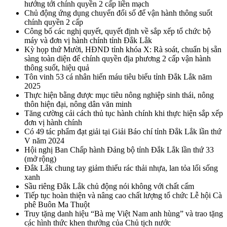
hướng tới chính quyền 2 cấp liền mạch
Chủ động ứng dụng chuyển đổi số để vận hành thông suốt
chính quyền 2 cấp
Công bố các nghị quyết, quyết định về sắp xếp tổ chức bộ
máy và đơn vị hành chính tỉnh Đắk Lắk
Kỳ họp thứ Mười, HĐND tỉnh khóa X: Rà soát, chuẩn bị sẵn
sàng toàn diện để chính quyền địa phương 2 cấp vận hành
thông suốt, hiệu quả
Tôn vinh 53 cá nhân hiến máu tiêu biểu tỉnh Đắk Lắk năm
2025
Thực hiện bằng được mục tiêu nông nghiệp sinh thái, nông
thôn hiện đại, nông dân văn minh
Tăng cường cải cách thủ tục hành chính khi thực hiện sắp xếp
đơn vị hành chính
Có 49 tác phẩm đạt giải tại Giải Báo chí tỉnh Đắk Lắk lần thứ
V năm 2024
Hội nghị Ban Chấp hành Đảng bộ tỉnh Đắk Lắk lần thứ 33
(mở rộng)
Đắk Lắk chung tay giảm thiểu rác thải nhựa, lan tỏa lối sống
xanh
Sầu riêng Đắk Lắk chủ động nói không với chất cấm
Tiếp tục hoàn thiện và nâng cao chất lượng tổ chức Lễ hội Cà
phê Buôn Ma Thuột
Truy tặng danh hiệu “Bà mẹ Việt Nam anh hùng” và trao tặng
các hình thức khen thưởng của Chủ tịch nước