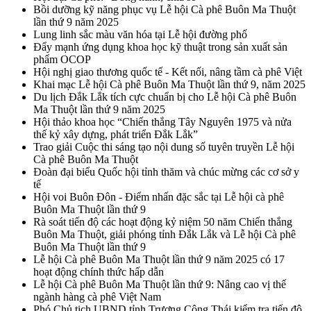
Bồi dưỡng kỹ năng phục vụ Lễ hội Cà phê Buôn Ma Thuột
lần thứ 9 năm 2025
Lung linh sắc màu văn hóa tại Lễ hội đường phố
Đẩy mạnh ứng dụng khoa học kỹ thuật trong sản xuất sản
phẩm OCOP
Hội nghị giao thương quốc tế - Kết nối, nâng tầm cà phê Việt
Khai mạc Lễ hội Cà phê Buôn Ma Thuột lần thứ 9, năm 2025
Du lịch Đắk Lắk tích cực chuẩn bị cho Lễ hội Cà phê Buôn
Ma Thuột lần thứ 9 năm 2025
Hội thảo khoa học “Chiến thắng Tây Nguyên 1975 và nửa
thế kỷ xây dựng, phát triển Đắk Lắk”
Trao giải Cuộc thi sáng tạo nội dung số tuyên truyền Lễ hội
Cà phê Buôn Ma Thuột
Đoàn đại biểu Quốc hội tỉnh thăm và chúc mừng các cơ sở y
tế
Hội voi Buôn Đôn - Điểm nhấn đặc sắc tại Lễ hội cà phê
Buôn Ma Thuột lần thứ 9
Rà soát tiến độ các hoạt động kỷ niệm 50 năm Chiến thắng
Buôn Ma Thuột, giải phóng tỉnh Đắk Lắk và Lễ hội Cà phê
Buôn Ma Thuột lần thứ 9
Lễ hội Cà phê Buôn Ma Thuột lần thứ 9 năm 2025 có 17
hoạt động chính thức hấp dẫn
Lễ hội Cà phê Buôn Ma Thuột lần thứ 9: Nâng cao vị thế
ngành hàng cà phê Việt Nam
Phó Chủ tịch UBND tỉnh Trương Công Thái kiểm tra tiến độ