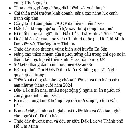
vùng Tây Nguyên
Tăng cường phòng chống dịch bệnh sốt xuất huyết
Cải thiện môi trường kinh doanh, nâng cao năng lực cạnh
tranh cấp tỉnh
Công bố 14 sản phẩm OCOP đạt tiêu chuẩn 4 sao
Đắk Lắk không ngừng nỗ lực xây dựng nông thôn mới
Kết nối cung cầu giữa tỉnh Đắk Lắk, Trà Vinh và Sóc Trăng
Đoàn khảo sát của Học viện Chính trị quốc gia Hồ Chí Minh
làm việc với Thường trực Tỉnh ủy
Thúc đẩy giao thương vùng biên giới huyện Ea Súp
Nâng cao trách nhiệm của người đứng đầu trong chỉ đạo hoàn
thành kế hoạch phát triển kinh tế -xã hội năm 2024
Sơ kết 6 tháng đầu năm thực hiện Đề án 06
Kỳ họp thứ Tám HĐND tỉnh khóa X thông qua 21 Nghị
quyết quan trọng
Triển khai công tác phòng chống thiên tai và tìm kiếm cứu
nạn những tháng cuối năm 2024
Đắk Lắk triển khai nhiều hoạt động ý nghĩa tri ân người có
công, gia đình chính sách
Ra mắt Trung tâm Khởi nghiệp đổi mới sáng tạo tỉnh Đắk
Lắk
Bàn cơ chế, chính sách giải quyết việc làm và đào tạo nghề
cho người có đất thu hồi
Thúc đẩy thương mại và đầu tư giữa Đắk Lắk và Thành phố
Hồ Chí Minh