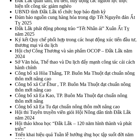
Đắk Lắk quan tâm, ưu tiên, huy động các nguồn lực thực
hiện tốt công tác giảm nghèo
UBND tỉnh Đắk Lắk tổ chức họp báo định kỳ
Đảm bảo nguồn cung hàng hóa trong dịp Tết Nguyên đán Ất
Tỵ 2025
Đắk Lắk phát động phong trào “Tết Nhân ái” Xuân Ất Tỵ
năm 2025
Ký kết Quy chế phối hợp trong các hoạt động xúc tiến đầu tư,
thương mại và du lịch
Hội chợ Công Thương và sản phẩm OCOP – Đắk Lắk năm
2024
Sở Văn hóa, Thể thao và Du lịch đẩy mạnh công tác cải cách
hành chính
Công bố xã Hòa Thắng, TP. Buôn Ma Thuột đạt chuẩn nông
thôn mới nâng cao
Công bố xã Cư Êbur , TP. Buôn Ma Thuột đạt chuẩn nông
thôn mới nâng cao
Công bố xã Ea Kao, TP. Buôn Ma Thuột đạt chuẩn nông
thôn mới nâng
Công bố xã Ea Tu đạt chuẩn nông thôn mới nâng cao
Hội thi Tuyên truyền viên giỏi Hội Nông dân tỉnh Đắk Lắk
năm 2024
Hội thảo khoa học “Đắk Lắk – 120 năm hình thành và phát
triển”
Triển khai hiệu quả Tuần lễ hưởng ứng học tập suốt đời năm