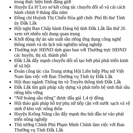
trong thực hiện bình đẳng giới
Huyện Ea H’Leo sơ kết công tác chuyển đổi số và cải cách
hành chính 9 tháng đầu năm
Đồng chí Huỳnh Thị Chiến Hòa giữ chức Phó Bí thư Tỉnh
ủy Đắk Lắk
Hội nghị Ban Chấp hành Đảng bộ tỉnh Đắk Lắk lần thứ 26
xem xét nhiều nội dung quan trọng
Khởi động dự án sản xuất sầu riêng ứng dụng công nghệ
thông minh và du lịch trải nghiệm nông nghiệp
Thường trực HĐND tỉnh giao ban với Thường trực HĐND
các huyện, thị xã, thành phố
Đắk Lắk đẩy mạnh chuyển đổi số tạo bứt phá phát triển kinh
tế xã hội
Đoàn công tác của Trung ương Hội Liên hiệp Phụ nữ Việt
Nam làm việc với Ban Thường vụ Tỉnh ủy Đắk Lắk
Hội thao ngành Thông tin và Truyền thông tỉnh Đắk Lắk
Đắk Lắk tìm giải pháp xây dựng và phát triển hệ sinh thái sầu
riêng bền vững
“Nữ hoàng sầu riêng” được đấu giá 1,4 tỷ đồng
Hội thảo giải pháp hỗ trợ phụ nữ tiếp cận với nước sạch và vệ
sinh ở khu vực nông thôn
Huyện Krông Năng cần đẩy mạnh thu hút đầu tư vào phát
triển nông nghiệp
Thủ tướng Chính Phủ Phạm Minh Chính làm việc với Ban
Thường vụ Tỉnh Đắk Lắk