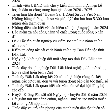
2024
Thành viên UBND tỉnh cho ý kiến tình hình thực hiện kế
hoạch đầu tư công trung hạn giai đoạn 2020 - 2025
Triển lãm lưu động “Hoàng Sa, Trường Sa của Việt Nam -
Những bằng chứng lịch sử và pháp lý” thu hút hơn 5.300 lượt
người đến tham quan
Những điều cần biết về bảo hiểm xã hội tự nguyện năm 2024
Bảo hiểm xã hội đồng hành vì chất lượng cuộc sống Nhân
dân
Đắk Lắk tập huấn nghiệp vụ kiểm soát thủ tục hành chính
năm 2024
Kiểm tra công tác cải cách hành chính tại Ban Dân tộc tỉnh
Đắk Lắk
Ngày hội khởi nghiệp đổi mới sáng tạo tỉnh Đắk Lắk năm
2024
Thúc đẩy doanh nghiệp Đắk Lắk khởi nghiệp, đổi mới sáng
tạo và phát triển bền vững
Tỉnh ủy Đắk Lắk tổng kết 20 năm thực hiện công tác kết
nghĩa các cơ quan, đơn vị với buôn đồng bào dân tộc thiểu số
Tỉnh ủy Đắk Lắk quán triệt các văn bản về đại hội đảng bộ
các cấp
Huyện Krông Pắc sôi nổi Ngày hội chuyển đổi số năm 2024
Cắt giảm thủ tục hành chính, ngành Thuế đã tạo nhiều thuận
lợi cho người nộp thuế
Thúc đẩy vai trò tiên phong của thanh niên dân tộc thiểu số