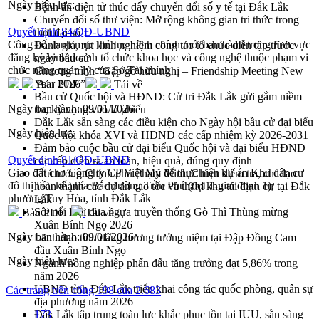
Ngày hiệu lực:
Bệnh án điện tử thúc đẩy chuyển đổi số y tế tại Đắk Lắk
Chuyển đổi số thư viện: Mở rộng không gian tri thức trong
Quyết định 84/QĐ-UBND
thời đại số
Công bố danh mục thủ tục hành chính mới ban hành trong lĩnh vực
Đánh giá, rút kinh nghiệm công tác tổ chức diễn tập trước
đăng ký kinh doanh tổ chức khoa học và công nghệ thuộc phạm vi
ngày bầu cử
chức năng quản lý của Sở Tài chính
Chương trình “Gặp gỡ hữu nghị – Friendship Meeting New
Year 2026”
Bản PDF
Tải về
Bầu cử Quốc hội và HĐND: Cử tri Đắk Lắk gửi gắm niềm
Ngày ban hành:
09/01/2026
tin, kỳ vọng vào lá phiếu
Đắk Lắk sẵn sàng các điều kiện cho Ngày hội bầu cử đại biểu
Ngày hiệu lực:
Quốc hội khóa XVI và HĐND các cấp nhiệm kỳ 2026-2031
Đảm bảo cuộc bầu cử đại biểu Quốc hội và đại biểu HĐND
Quyết định 81/QĐ-UBND
các cấp diễn ra an toàn, hiệu quả, đúng quy định
Giao đất cho Công ty CP Việt Mỹ để thực hiện dự án Khu dân cư
Thủ tướng Chính phủ Phạm Minh Chính kiểm tra, chỉ đạo
đô thị liền kế phía Bắc đường Trần Phú (đợt 1-giai đoạn 1),
hoàn thành các dự án cao tốc và thăm khu tái định cư tại Đắk
phường Tuy Hòa, tỉnh Đắk Lắk
Lắk
Sôi nổi Hội đua ngựa truyền thống Gò Thì Thùng mừng
Bản PDF
Tải về
Xuân Bính Ngọ 2026
Ngày ban hành:
09/01/2026
Lãnh đạo tỉnh dâng hương tưởng niệm tại Đập Đồng Cam
đầu Xuân Bính Ngọ
Ngày hiệu lực:
Ngành nông nghiệp phấn đấu tăng trưởng đạt 5,86% trong
năm 2026
UBND tỉnh Đắk Lắk triển khai công tác quốc phòng, quân sự
Các trang trên cổng 198 của 2.683
địa phương năm 2026
Đắk Lắk tập trung toàn lực khắc phục tồn tại IUU, sẵn sàng
173