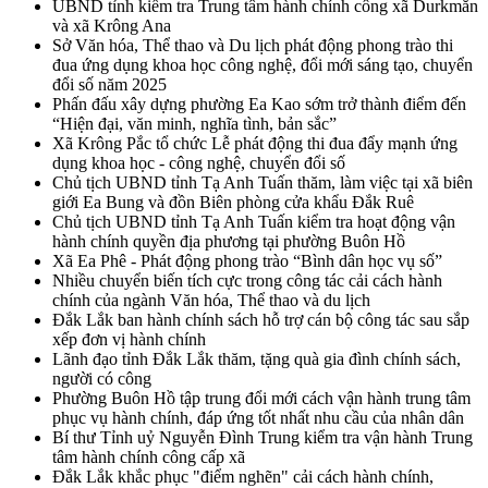
UBND tỉnh kiểm tra Trung tâm hành chính công xã Durkmăn
và xã Krông Ana
Sở Văn hóa, Thể thao và Du lịch phát động phong trào thi
đua ứng dụng khoa học công nghệ, đổi mới sáng tạo, chuyển
đổi số năm 2025
Phấn đấu xây dựng phường Ea Kao sớm trở thành điểm đến
“Hiện đại, văn minh, nghĩa tình, bản sắc”
Xã Krông Pắc tổ chức Lễ phát động thi đua đẩy mạnh ứng
dụng khoa học - công nghệ, chuyển đổi số
Chủ tịch UBND tỉnh Tạ Anh Tuấn thăm, làm việc tại xã biên
giới Ea Bung và đồn Biên phòng cửa khẩu Đắk Ruê
Chủ tịch UBND tỉnh Tạ Anh Tuấn kiểm tra hoạt động vận
hành chính quyền địa phương tại phường Buôn Hồ
Xã Ea Phê - Phát động phong trào “Bình dân học vụ số”
Nhiều chuyển biến tích cực trong công tác cải cách hành
chính của ngành Văn hóa, Thể thao và du lịch
Đắk Lắk ban hành chính sách hỗ trợ cán bộ công tác sau sắp
xếp đơn vị hành chính
Lãnh đạo tỉnh Đắk Lắk thăm, tặng quà gia đình chính sách,
người có công
Phường Buôn Hồ tập trung đổi mới cách vận hành trung tâm
phục vụ hành chính, đáp ứng tốt nhất nhu cầu của nhân dân
Bí thư Tỉnh uỷ Nguyễn Đình Trung kiểm tra vận hành Trung
tâm hành chính công cấp xã
Đắk Lắk khắc phục "điểm nghẽn" cải cách hành chính,