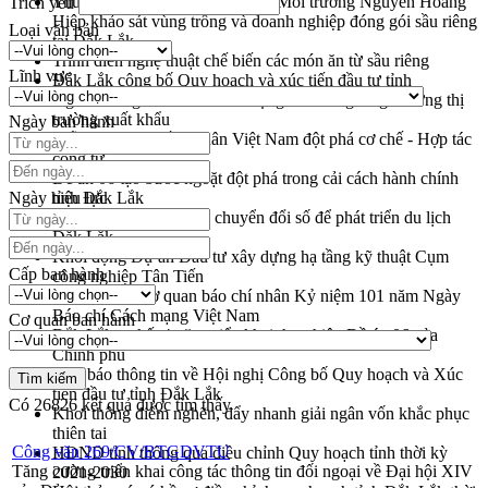
Thứ trưởng Bộ Nông nghiệp và Môi trường Nguyễn Hoàng
Trích yếu
Hiệp khảo sát vùng trồng và doanh nghiệp đóng gói sầu riêng
Loại văn bản
tại Đắk Lắk
Trình diễn nghệ thuật chế biến các món ăn từ sầu riêng
Lĩnh vực
Đắk Lắk công bố Quy hoạch và xúc tiến đầu tư tỉnh
Ngành cá ngừ Đắk Lắk chủ động thích ứng để giữ vững thị
trường xuất khẩu
Ngày ban hành
Diễn đàn Kinh tế tư nhân Việt Nam đột phá cơ chế - Hợp tác
công tư
Đề án 06 tạo bước ngoặt đột phá trong cải cách hành chính
Ngày hiệu lực
tỉnh Đắk Lắk
Kết nối tour, đẩy mạnh chuyển đổi số để phát triển du lịch
Đắk Lắk
Khởi động Dự án Đầu tư xây dựng hạ tầng kỹ thuật Cụm
Cấp ban hành
công nghiệp Tân Tiến
Gặp mặt các cơ quan báo chí nhân Kỷ niệm 101 năm Ngày
Báo chí Cách mạng Việt Nam
Cơ quan ban hành
Đắk Lắk sơ kết 4 năm triển khai thực hiện Đề án 06 của
Chính phủ
Họp báo thông tin về Hội nghị Công bố Quy hoạch và Xúc
tiến đầu tư tỉnh Đắk Lắk
Có
26826
kết quả được tìm thấy
Khơi thông điểm nghẽn, đẩy nhanh giải ngân vốn khắc phục
thiên tai
Công văn 269/CV/BTGDVTU
HĐND tỉnh thông qua điều chỉnh Quy hoạch tỉnh thời kỳ
Tăng cường triển khai công tác thông tin đối ngoại về Đại hội XIV
2021-2030