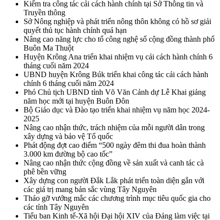
Kiểm tra công tác cải cách hành chính tại Sở Thông tin và
Truyền thông
Sở Nông nghiệp và phát triển nông thôn không có hồ sơ giải
quyết thủ tục hành chính quá hạn
Nâng cao năng lực cho tổ công nghệ số cộng đồng thành phố
Buôn Ma Thuột
Huyện Krông Ana triển khai nhiệm vụ cải cách hành chính 6
tháng cuối năm 2024
UBND huyện Krông Búk triển khai công tác cải cách hành
chính 6 tháng cuối năm 2024
Phó Chủ tịch UBND tỉnh Võ Văn Cảnh dự Lễ Khai giảng
năm học mới tại huyện Buôn Đôn
Bộ Giáo dục và Đào tạo triển khai nhiệm vụ năm học 2024-
2025
Nâng cao nhận thức, trách nhiệm của mỗi người dân trong
xây dựng và bảo vệ Tổ quốc
Phát động đợt cao điểm “500 ngày đêm thi đua hoàn thành
3.000 km đường bộ cao tốc”
Nâng cao nhận thức cộng đồng về sản xuất và canh tác cà
phê bền vững
Xây dựng con người Đắk Lắk phát triển toàn diện gắn với
các giá trị mang bản sắc vùng Tây Nguyên
Tháo gỡ vướng mắc các chương trình mục tiêu quốc gia cho
các tỉnh Tây Nguyên
Tiểu ban Kinh tế-Xã hội Đại hội XIV của Đảng làm việc tại