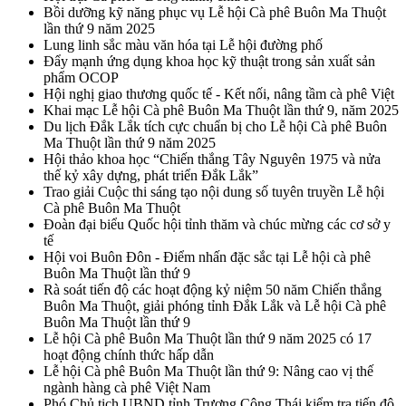
Bồi dưỡng kỹ năng phục vụ Lễ hội Cà phê Buôn Ma Thuột
lần thứ 9 năm 2025
Lung linh sắc màu văn hóa tại Lễ hội đường phố
Đẩy mạnh ứng dụng khoa học kỹ thuật trong sản xuất sản
phẩm OCOP
Hội nghị giao thương quốc tế - Kết nối, nâng tầm cà phê Việt
Khai mạc Lễ hội Cà phê Buôn Ma Thuột lần thứ 9, năm 2025
Du lịch Đắk Lắk tích cực chuẩn bị cho Lễ hội Cà phê Buôn
Ma Thuột lần thứ 9 năm 2025
Hội thảo khoa học “Chiến thắng Tây Nguyên 1975 và nửa
thế kỷ xây dựng, phát triển Đắk Lắk”
Trao giải Cuộc thi sáng tạo nội dung số tuyên truyền Lễ hội
Cà phê Buôn Ma Thuột
Đoàn đại biểu Quốc hội tỉnh thăm và chúc mừng các cơ sở y
tế
Hội voi Buôn Đôn - Điểm nhấn đặc sắc tại Lễ hội cà phê
Buôn Ma Thuột lần thứ 9
Rà soát tiến độ các hoạt động kỷ niệm 50 năm Chiến thắng
Buôn Ma Thuột, giải phóng tỉnh Đắk Lắk và Lễ hội Cà phê
Buôn Ma Thuột lần thứ 9
Lễ hội Cà phê Buôn Ma Thuột lần thứ 9 năm 2025 có 17
hoạt động chính thức hấp dẫn
Lễ hội Cà phê Buôn Ma Thuột lần thứ 9: Nâng cao vị thế
ngành hàng cà phê Việt Nam
Phó Chủ tịch UBND tỉnh Trương Công Thái kiểm tra tiến độ