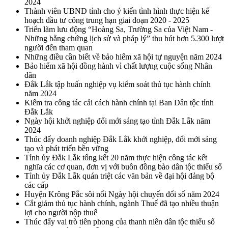
2024
Thành viên UBND tỉnh cho ý kiến tình hình thực hiện kế
hoạch đầu tư công trung hạn giai đoạn 2020 - 2025
Triển lãm lưu động “Hoàng Sa, Trường Sa của Việt Nam -
Những bằng chứng lịch sử và pháp lý” thu hút hơn 5.300 lượt
người đến tham quan
Những điều cần biết về bảo hiểm xã hội tự nguyện năm 2024
Bảo hiểm xã hội đồng hành vì chất lượng cuộc sống Nhân
dân
Đắk Lắk tập huấn nghiệp vụ kiểm soát thủ tục hành chính
năm 2024
Kiểm tra công tác cải cách hành chính tại Ban Dân tộc tỉnh
Đắk Lắk
Ngày hội khởi nghiệp đổi mới sáng tạo tỉnh Đắk Lắk năm
2024
Thúc đẩy doanh nghiệp Đắk Lắk khởi nghiệp, đổi mới sáng
tạo và phát triển bền vững
Tỉnh ủy Đắk Lắk tổng kết 20 năm thực hiện công tác kết
nghĩa các cơ quan, đơn vị với buôn đồng bào dân tộc thiểu số
Tỉnh ủy Đắk Lắk quán triệt các văn bản về đại hội đảng bộ
các cấp
Huyện Krông Pắc sôi nổi Ngày hội chuyển đổi số năm 2024
Cắt giảm thủ tục hành chính, ngành Thuế đã tạo nhiều thuận
lợi cho người nộp thuế
Thúc đẩy vai trò tiên phong của thanh niên dân tộc thiểu số