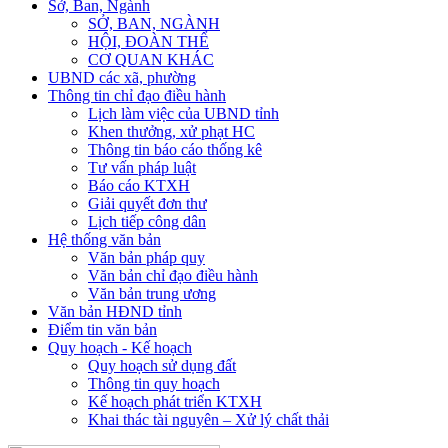
Sở, Ban, Ngành
SỞ, BAN, NGÀNH
HỘI, ĐOÀN THỂ
CƠ QUAN KHÁC
UBND các xã, phường
Thông tin chỉ đạo điều hành
Lịch làm việc của UBND tỉnh
Khen thưởng, xử phạt HC
Thông tin báo cáo thống kê
Tư vấn pháp luật
Báo cáo KTXH
Giải quyết đơn thư
Lịch tiếp công dân
Hệ thống văn bản
Văn bản pháp quy
Văn bản chỉ đạo điều hành
Văn bản trung ương
Văn bản HĐND tỉnh
Điểm tin văn bản
Quy hoạch - Kế hoạch
Quy hoạch sử dụng đất
Thông tin quy hoạch
Kế hoạch phát triển KTXH
Khai thác tài nguyên – Xử lý chất thải