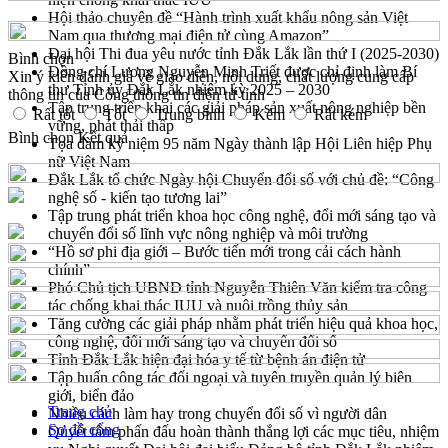
Hội thảo chuyên đề “Hành trình xuất khẩu nông sản Việt
Nam qua thương mại điện tử cùng Amazon”
Đại hội Thi đua yêu nước tỉnh Đắk Lắk lần thứ I (2025-2030)
Bình chọn
Đồng chí Lương Nguyễn Minh Triết được chỉ định làm Bí
Xin ý kiến đánh giá về giao diện, nội dung, chất lượng cung cấp
thư Tỉnh ủy Đắk Lắk nhiệm kỳ 2025 – 2030
thông tin của Cổng thông tin điện tử tỉnh
Tập trung triển khai các giải pháp sản xuất nông nghiệp bền
Rất tốt
Tốt
Trung bình
Kém
Rất kém
vững, phát thải thấp
Bình chọn
Kết quả
Tọa đàm kỷ niệm 95 năm Ngày thành lập Hội Liên hiệp Phụ
nữ Việt Nam
Đắk Lắk tổ chức Ngày hội Chuyển đổi số với chủ đề: “Công
nghệ số - kiến tạo tương lai”
Tập trung phát triển khoa học công nghệ, đổi mới sáng tạo và
chuyển đổi số lĩnh vực nông nghiệp và môi trường
“Hồ sơ phi địa giới – Bước tiến mới trong cải cách hành
chính”
Phó Chủ tịch UBND tỉnh Nguyễn Thiên Văn kiểm tra công
tác chống khai thác IUU và nuôi trồng thủy sản
Tăng cường các giải pháp nhằm phát triển hiệu quả khoa học,
công nghệ, đổi mới sáng tạo và chuyển đổi số
Tỉnh Đắk Lắk hiện đại hóa y tế từ bệnh án điện tử
Tập huấn công tác đối ngoại và tuyên truyền quản lý biên
giới, biển đảo
Trang chủ
Nhiều cách làm hay trong chuyển đổi số vì người dân
Sơ đồ cổng
Quyết tâm phấn đấu hoàn thành thắng lợi các mục tiêu, nhiệm