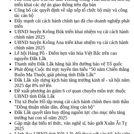
triển khai các dự án giao thông trên địa bàn
Công bố các quyết định về sắp xếp tổ chức bộ máy và công
tác cán bộ
Đẩy mạnh cải cách hành chính tạo đà cho doanh nghiệp phát
triển
UBND huyện Krông Búk triển khai nhiệm vụ cải cách hành
chính năm 2025
UBND huyện Krông Ana triển khai nhiệm vụ cải cách hành
chính năm 2025
Lễ hội Hảng Pồ - Điểm hẹn văn hóa Việt Bắc trên cao
nguyên Đắk Lắk
Thanh niên Đắk Lắk hăng hái lên đường bảo vệ Tổ quốc
Phát động Cuộc thi trực tuyến tìm hiểu “50 năm Chiến thắng
Buôn Ma Thuột, giải phóng tỉnh Đắk Lắk”
Đắk Lắk xây dựng kịch bản tăng trưởng kinh tế - xã hội năm
2025 đạt 8% trở lên
Đề xuất phương án giảm 6 cơ quan chuyên môn trực thuộc
UBND tỉnh Đắk Lắk
Thị xã Buôn Hồ tập trung cải cách hành chính theo tinh thần
"Đồng thuận nhân dân, đồng lòng cán bộ"
Đắk Lắk quyết tâm huy động nguồn lực cho mục tiêu tăng
trưởng hai con số năm 2025
Gặp mặt đại biểu trí thức, văn nghệ sĩ, báo giới Xuân Ất Tỵ
2025
Lãnh đạo UBND tỉnh Đắk Lắk đối thoại với cán bộ, hội viên,