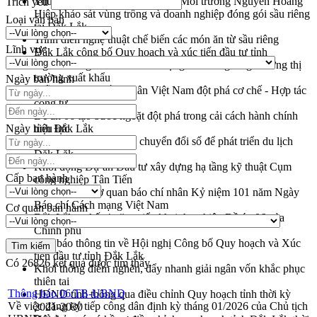
Thứ trưởng Bộ Nông nghiệp và Môi trường Nguyễn Hoàng
Trích yếu
Hiệp khảo sát vùng trồng và doanh nghiệp đóng gói sầu riêng
Loại văn bản
tại Đắk Lắk
Trình diễn nghệ thuật chế biến các món ăn từ sầu riêng
Lĩnh vực
Đắk Lắk công bố Quy hoạch và xúc tiến đầu tư tỉnh
Ngành cá ngừ Đắk Lắk chủ động thích ứng để giữ vững thị
trường xuất khẩu
Ngày ban hành
Diễn đàn Kinh tế tư nhân Việt Nam đột phá cơ chế - Hợp tác
công tư
Đề án 06 tạo bước ngoặt đột phá trong cải cách hành chính
Ngày hiệu lực
tỉnh Đắk Lắk
Kết nối tour, đẩy mạnh chuyển đổi số để phát triển du lịch
Đắk Lắk
Khởi động Dự án Đầu tư xây dựng hạ tầng kỹ thuật Cụm
Cấp ban hành
công nghiệp Tân Tiến
Gặp mặt các cơ quan báo chí nhân Kỷ niệm 101 năm Ngày
Báo chí Cách mạng Việt Nam
Cơ quan ban hành
Đắk Lắk sơ kết 4 năm triển khai thực hiện Đề án 06 của
Chính phủ
Họp báo thông tin về Hội nghị Công bố Quy hoạch và Xúc
tiến đầu tư tỉnh Đắk Lắk
Có
26826
kết quả được tìm thấy
Khơi thông điểm nghẽn, đẩy nhanh giải ngân vốn khắc phục
thiên tai
Thông báo 06/TB-UBND
HĐND tỉnh thông qua điều chỉnh Quy hoạch tỉnh thời kỳ
Về việc đăng ký tiếp công dân định kỳ tháng 01/2026 của Chủ tịch
2021-2030