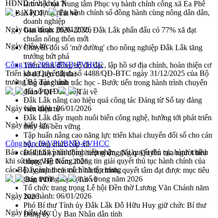
HĐND tỉnh khóa X
làm việc tại Trung tâm Phục vụ hành chính công xã Ea Phê
Xây dựng nền hành chính số đồng hành cùng nông dân dân,
Bản PDF
Tải về
doanh nghiệp
Ngày ban hành:
06/01/2026
Giai đoạn 2026-2030, Đắk Lắk phấn đấu có 77% xã đạt
chuẩn nông thôn mới
Ngày hiệu lực:
Chuyển đổi số 'mở đường' cho nông nghiệp Đắk Lắk tăng
trưởng bứt phá
Công văn 209/UBND-PVHCC
Triển khai đồng bộ đo đạc, lập hồ sơ địa chính, hoàn thiện cơ
Triển khai Quyết định số 4488/QĐ-BTC ngày 31/12/2025 của Bộ
sở dữ liệu đất đai
trưởng Bộ Tài chính
Ứng dụng sinh trắc học - Bước tiến trong hành trình chuyển
đổi số tại Đắk Lắk
Bản PDF
Tải về
Đắk Lắk nâng cao hiệu quả công tác Đảng từ Sổ tay đảng
Ngày ban hành:
06/01/2026
viên điện tử
Đắk Lắk đẩy mạnh nuôi biển công nghệ, hướng tới phát triển
Ngày hiệu lực:
thủy sản bền vững
Tập huấn nâng cao năng lực triển khai chuyển đổi số cho cán
Công văn 19/VPUBND-PVHCC
bộ, công chức cấp xã
Báo cáo định kỳ tình hình tiếp nhận, giải quyết thủ tục hành chính
Đắk Lắk phát động hưởng ứng Ngày Quyền của người tiêu
khi sử dụng Hệ thống thông tin giải quyết thủ tục hành chính của
dùng Việt Nam 2026
các Bộ, ngành theo mô hình tập trung
Đẩy mạnh cải cách hành chính, quyết tâm đạt được mục tiêu
tăng trưởng hai con số trong năm 2026
Bản PDF
Tải về
Tổ chức trang trọng Lễ hội Đền thờ Lương Văn Chánh năm
Ngày ban hành:
06/01/2026
2026
Phó Bí thư Tỉnh ủy Đắk Lắk Đỗ Hữu Huy giữ chức Bí thư
Ngày hiệu lực:
Đảng ủy Ủy Ban Nhân dân tỉnh