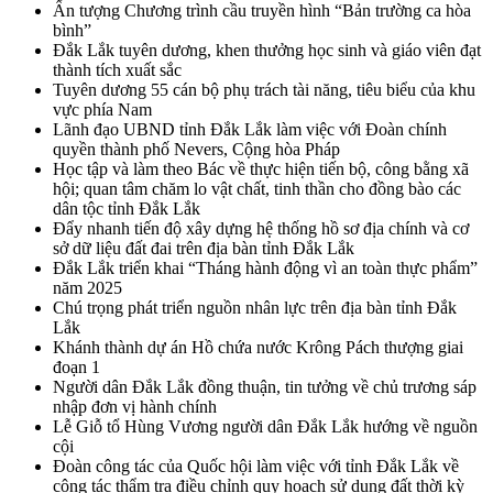
Ấn tượng Chương trình cầu truyền hình “Bản trường ca hòa
bình”
Đắk Lắk tuyên dương, khen thưởng học sinh và giáo viên đạt
thành tích xuất sắc
Tuyên dương 55 cán bộ phụ trách tài năng, tiêu biểu của khu
vực phía Nam
Lãnh đạo UBND tỉnh Đắk Lắk làm việc với Đoàn chính
quyền thành phố Nevers, Cộng hòa Pháp
Học tập và làm theo Bác về thực hiện tiến bộ, công bằng xã
hội; quan tâm chăm lo vật chất, tinh thần cho đồng bào các
dân tộc tỉnh Đắk Lắk
Đẩy nhanh tiến độ xây dựng hệ thống hồ sơ địa chính và cơ
sở dữ liệu đất đai trên địa bàn tỉnh Đắk Lắk
Đắk Lắk triển khai “Tháng hành động vì an toàn thực phẩm”
năm 2025
Chú trọng phát triển nguồn nhân lực trên địa bàn tỉnh Đắk
Lắk
Khánh thành dự án Hồ chứa nước Krông Pách thượng giai
đoạn 1
Người dân Đắk Lắk đồng thuận, tin tưởng về chủ trương sáp
nhập đơn vị hành chính
Lễ Giỗ tổ Hùng Vương người dân Đắk Lắk hướng về nguồn
cội
Đoàn công tác của Quốc hội làm việc với tỉnh Đắk Lắk về
công tác thẩm tra điều chỉnh quy hoạch sử dụng đất thời kỳ