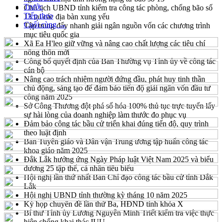
Trước
Chủ tịch UBND tỉnh kiểm tra công tác phòng, chống bão số
Tiếp theo
13 tại các địa bàn xung yếu
Cuối cùng →
Tập trung đẩy nhanh giải ngân nguồn vốn các chương trình
mục tiêu quốc gia
Xã Ea H'leo giữ vững và nâng cao chất lượng các tiêu chí
nông thôn mới
Công bố quyết định của Ban Thường vụ Tỉnh ủy về công tác
cán bộ
Nâng cao trách nhiệm người đứng đầu, phát huy tinh thần
chủ động, sáng tạo để đảm bảo tiến độ giải ngân vốn đầu tư
công năm 2025
Sở Công Thương đột phá số hóa 100% thủ tục trực tuyến lấy
sự hài lòng của doanh nghiệp làm thước đo phục vụ
Đảm bảo công tác bầu cử triển khai đúng tiến độ, quy trình
theo luật định
Ban Tuyên giáo và Dân vận Trung ương tập huấn công tác
khoa giáo năm 2025
Đắk Lắk hưởng ứng Ngày Pháp luật Việt Nam 2025 và biểu
dương 25 tập thể, cá nhân tiêu biểu
Hội nghị lần thứ nhất Ban Chỉ đạo công tác bầu cử tỉnh Đắk
Lắk
Hội nghị UBND tỉnh thường kỳ tháng 10 năm 2025
Kỳ họp chuyên đề lần thứ Ba, HĐND tỉnh khóa X
Bí thư Tỉnh ủy Lương Nguyễn Minh Triết kiểm tra việc thực
hiện chống khai thác IUU