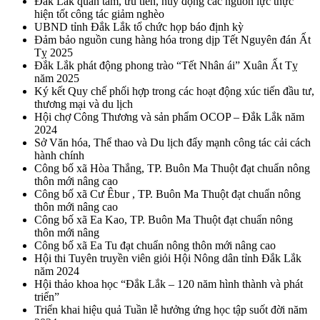
Đắk Lắk quan tâm, ưu tiên, huy động các nguồn lực thực
hiện tốt công tác giảm nghèo
UBND tỉnh Đắk Lắk tổ chức họp báo định kỳ
Đảm bảo nguồn cung hàng hóa trong dịp Tết Nguyên đán Ất
Tỵ 2025
Đắk Lắk phát động phong trào “Tết Nhân ái” Xuân Ất Tỵ
năm 2025
Ký kết Quy chế phối hợp trong các hoạt động xúc tiến đầu tư,
thương mại và du lịch
Hội chợ Công Thương và sản phẩm OCOP – Đắk Lắk năm
2024
Sở Văn hóa, Thể thao và Du lịch đẩy mạnh công tác cải cách
hành chính
Công bố xã Hòa Thắng, TP. Buôn Ma Thuột đạt chuẩn nông
thôn mới nâng cao
Công bố xã Cư Êbur , TP. Buôn Ma Thuột đạt chuẩn nông
thôn mới nâng cao
Công bố xã Ea Kao, TP. Buôn Ma Thuột đạt chuẩn nông
thôn mới nâng
Công bố xã Ea Tu đạt chuẩn nông thôn mới nâng cao
Hội thi Tuyên truyền viên giỏi Hội Nông dân tỉnh Đắk Lắk
năm 2024
Hội thảo khoa học “Đắk Lắk – 120 năm hình thành và phát
triển”
Triển khai hiệu quả Tuần lễ hưởng ứng học tập suốt đời năm