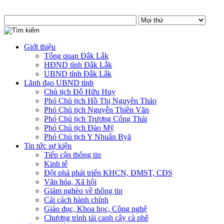
Giới thiệu
Tổng quan Đắk Lắk
HĐND tỉnh Đắk Lắk
UBND tỉnh Đắk Lắk
Lãnh đạo UBND tỉnh
Chủ tịch Đỗ Hữu Huy
Phó Chủ tịch Hồ Thị Nguyên Thảo
Phó Chủ tịch Nguyễn Thiên Văn
Phó Chủ tịch Trương Công Thái
Phó Chủ tịch Đào Mỹ
Phó Chủ tịch Y Nhuân Byă
Tin tức sự kiện
Tiếp cận thông tin
Kinh tế
Đột phá phát triển KHCN, ĐMST, CĐS
Văn hóa, Xã hội
Giảm nghèo về thông tin
Cải cách hành chính
Giáo dục, Khoa học, Công nghệ
Chương trình tái canh cây cà phê