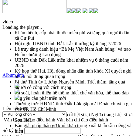
video
Loading the player...
Khám bệnh, cấp phát thuốc miễn phí và tặng quà người dân
xã Cư Pui
Hội nghị UBND tỉnh Đắk Lắk thường kỳ tháng 7/2026
Lễ truy tặng danh hiệu “Bà Mẹ Việt Nam Anh hùng” và trao
Huân chương Lao động
UBND tỉnh Đắk Lắk triển khai nhiệm vụ 6 tháng cuối năm
2026
Kỳ họp thứ Hai, Hội đồng nhân dân tỉnh khóa XI quyết nghị
Album ảnh
nhiều nội dung quan trọng
Bí thư Tỉnh ủy Lương Nguyễn Minh Triết thăm, tặng quà
người có công với cách mạng
Rà soát, hoàn thiện hệ thống thiết chế văn hóa, thể thao đáp
ứng yêu cầu phát triển mới
Thường trực HĐND tỉnh Đắk Lắk gặp mặt Đoàn chuyên gia
Liên kết web
y tế TP. Hồ Chí Minh
Lễ truy điệu và an táng hài cốt liệt sĩ tại Nghĩa trang Liệt sĩ xã
Văn bản chỉ đạo điều hành
Văn bản chỉ đạo điều hành
Sơn Hòa
Bàn giải pháp tháo gỡ khó khăn trong xuất khẩu sầu riêng và
Số ký hiệu
triển khai quy định EUDR