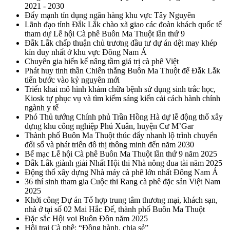
2021 - 2030
Đẩy mạnh tín dụng ngân hàng khu vực Tây Nguyên
Lãnh đạo tỉnh Đắk Lắk chào xã giao các đoàn khách quốc tế
tham dự Lễ hội Cà phê Buôn Ma Thuột lần thứ 9
Đắk Lắk chấp thuận chủ trương đầu tư dự án dệt may khép
kín duy nhất ở khu vực Đông Nam Á
Chuyên gia hiến kế nâng tầm giá trị cà phê Việt
Phát huy tinh thần Chiến thắng Buôn Ma Thuột để Đắk Lắk
tiến bước vào kỷ nguyên mới
Triển khai mô hình khám chữa bệnh sử dụng sinh trắc học,
Kiosk tự phục vụ và tìm kiếm sáng kiến cải cách hành chính
ngành y tế
Phó Thủ tướng Chính phủ Trần Hồng Hà dự lễ động thổ xây
dựng khu công nghiệp Phú Xuân, huyện Cư M’Gar
Thành phố Buôn Ma Thuột thúc đẩy nhanh lộ trình chuyển
đổi số và phát triển đô thị thông minh đến năm 2030
Bế mạc Lễ hội Cà phê Buôn Ma Thuột lần thứ 9 năm 2025
Đắk Lắk giành giải Nhất Hội thi Nhà nông đua tài năm 2025
Động thổ xây dựng Nhà máy cà phê lớn nhất Đông Nam Á
36 thí sinh tham gia Cuộc thi Rang cà phê đặc sản Việt Nam
2025
Khởi công Dự án Tổ hợp trung tâm thương mại, khách sạn,
nhà ở tại số 02 Mai Hắc Đế, thành phố Buôn Ma Thuột
Đặc sắc Hội voi Buôn Đôn năm 2025
Hội trại Cà phê: “Đồng hành, chia sẻ”