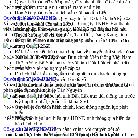
Quyết liệt tháo gỡ vướng mắc, đẩy nhanh tiến độ các dự án
Ngày hiệu lực:
trọng điểm trong Khu kinh tế Nam Phú Yên
Hòn Yến phát triển du lịch gắn với bảo tồn biển
Quyết định 28/QĐ-UBND
Lấy ý kiến điều chỉnh Quy hoạch tỉnh Đắk Lắk thời kỳ 2021-
Về việc thu hồi 442.919,5 m2 đất của Công ty TNHH Hai thành
2030, tầm nhìn đến năm 2050
viên Lâm nghiệp Phước An; giao 442.919,5 m2 đất thu hồi nêu
Phát động chiến dịch 30 ngày đêm giải phóng mặt bằng
trên cho UBND các xã: Krông Pắc, Tân Tiến, Dang Kang, tỉnh
Tuyến đường bộ ven biển
Đắk Lắk quản lý theo quy định của pháp luật
Đắk Lắk nỗ lực thúc đẩy tăng trưởng kinh tế từ 10% trở lên
trong Quý II/2026
Bản PDF
Tải về
Đắk Lắk ký kết thỏa thuận hợp tác về chuyển đổi số giai đoạn
Ngày ban hành:
06/01/2026
2026 – 2030 với Tập đoàn Bưu chính Viễn thông Việt Nam
Thứ trưởng Bộ Y tế làm việc với tỉnh Đắk Lắk về phát triển
Ngày hiệu lực:
nhân lực y tế cho trạm y tế cấp xã
Du lịch Đắk Lắk nâng tầm trải nghiệm du khách thông qua
Quyết định 27/QĐ-UBND
Hệ thống cơ sở dữ liệu và Bản đồ số
Về việc cho phép chuyển mục đích sử dụng đất đối với Công ty cổ
Tập huấn ứng dụng trí tuệ nhân tạo (AI) trong thương mại
phần giáo dục nghề nghiệp Tây Nguyên
điện tử năm 2026
Đoàn đại biểu Quốc hội tỉnh Đắk Lắk trao đổi thông tin trước
Bản PDF
Tải về
Kỳ họp thứ nhất, Quốc hội khóa XVI
Ngày ban hành:
06/01/2026
Quyết liệt cải cách hành chính, khơi thông nguồn lực phát
triển
Ngày hiệu lực:
Nâng cao hiệu lực, hiệu quả HĐND tỉnh thông qua hiện đại
hóa hành chính
Công văn 213/UBND-TH
Xã Ea Phê gắn cải cách hành chính với chuyển đổi số
Triển khai thực hiện Kết luận của Chủ tọa tại Kỳ họp thứ Hai
Phó Chủ tịch Thường trực UBND tỉnh Hồ Thị Nguyên Thảo