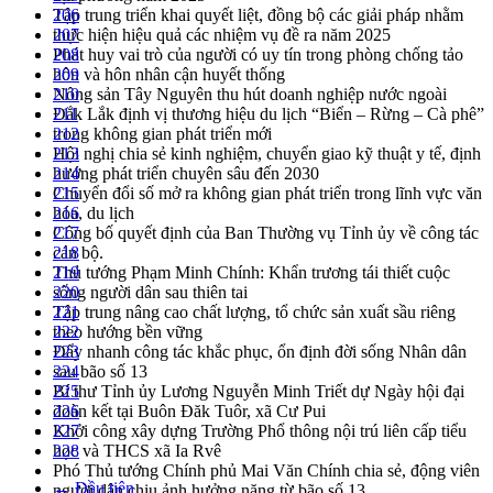
Tập trung triển khai quyết liệt, đồng bộ các giải pháp nhằm
206
thực hiện hiệu quả các nhiệm vụ đề ra năm 2025
207
Phát huy vai trò của người có uy tín trong phòng chống tảo
208
hôn và hôn nhân cận huyết thống
209
Nông sản Tây Nguyên thu hút doanh nghiệp nước ngoài
210
Đắk Lắk định vị thương hiệu du lịch “Biển – Rừng – Cà phê”
211
trong không gian phát triển mới
212
Hội nghị chia sẻ kinh nghiệm, chuyển giao kỹ thuật y tế, định
213
hướng phát triển chuyên sâu đến 2030
214
Chuyển đổi số mở ra không gian phát triển trong lĩnh vực văn
215
hóa, du lịch
216
Công bố quyết định của Ban Thường vụ Tỉnh ủy về công tác
217
cán bộ.
218
Thủ tướng Phạm Minh Chính: Khẩn trương tái thiết cuộc
219
sống người dân sau thiên tai
220
Tập trung nâng cao chất lượng, tổ chức sản xuất sầu riêng
221
theo hướng bền vững
222
Đẩy nhanh công tác khắc phục, ổn định đời sống Nhân dân
223
sau bão số 13
224
Bí thư Tỉnh ủy Lương Nguyễn Minh Triết dự Ngày hội đại
225
đoàn kết tại Buôn Đăk Tuôr, xã Cư Pui
226
Khởi công xây dựng Trường Phổ thông nội trú liên cấp tiểu
227
học và THCS xã Ia Rvê
228
Phó Thủ tướng Chính phủ Mai Văn Chính chia sẻ, động viên
← Đầu tiên
người dân chịu ảnh hưởng nặng từ bão số 13