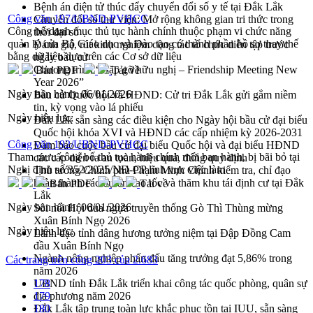
Bệnh án điện tử thúc đẩy chuyển đổi số y tế tại Đắk Lắk
Công văn 197/UBND-PVHCC
Chuyển đổi số thư viện: Mở rộng không gian tri thức trong
Công bố danh mục thủ tục hành chính thuộc phạm vi chức năng
thời đại số
quản lý của Bộ Giáo dục và Đào tạo có thành phần hồ sơ thay thế
Đánh giá, rút kinh nghiệm công tác tổ chức diễn tập trước
bằng dữ liệu dựa trên các Cơ sở dữ liệu
ngày bầu cử
Chương trình “Gặp gỡ hữu nghị – Friendship Meeting New
Bản PDF
Tải về
Year 2026”
Ngày ban hành:
06/01/2026
Bầu cử Quốc hội và HĐND: Cử tri Đắk Lắk gửi gắm niềm
tin, kỳ vọng vào lá phiếu
Ngày hiệu lực:
Đắk Lắk sẵn sàng các điều kiện cho Ngày hội bầu cử đại biểu
Quốc hội khóa XVI và HĐND các cấp nhiệm kỳ 2026-2031
Công văn 192/UBND-PVHCC
Đảm bảo cuộc bầu cử đại biểu Quốc hội và đại biểu HĐND
Tham mưu công bố thủ tục hành chính mới ban hành, bị bãi bỏ tại
các cấp diễn ra an toàn, hiệu quả, đúng quy định
Nghị định số 352/2025/NĐ-CP lĩnh vực việc làm
Thủ tướng Chính phủ Phạm Minh Chính kiểm tra, chỉ đạo
hoàn thành các dự án cao tốc và thăm khu tái định cư tại Đắk
Bản PDF
Tải về
Lắk
Ngày ban hành:
06/01/2026
Sôi nổi Hội đua ngựa truyền thống Gò Thì Thùng mừng
Xuân Bính Ngọ 2026
Ngày hiệu lực:
Lãnh đạo tỉnh dâng hương tưởng niệm tại Đập Đồng Cam
đầu Xuân Bính Ngọ
Ngành nông nghiệp phấn đấu tăng trưởng đạt 5,86% trong
Các trang trên cổng 203 của 2.683
năm 2026
UBND tỉnh Đắk Lắk triển khai công tác quốc phòng, quân sự
178
địa phương năm 2026
179
Đắk Lắk tập trung toàn lực khắc phục tồn tại IUU, sẵn sàng
180