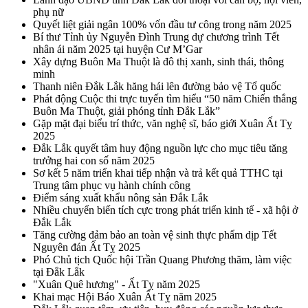
phụ nữ
Quyết liệt giải ngân 100% vốn đầu tư công trong năm 2025
Bí thư Tỉnh ủy Nguyễn Đình Trung dự chương trình Tết
nhân ái năm 2025 tại huyện Cư M’Gar
Xây dựng Buôn Ma Thuột là đô thị xanh, sinh thái, thông
minh
Thanh niên Đắk Lắk hăng hái lên đường bảo vệ Tổ quốc
Phát động Cuộc thi trực tuyến tìm hiểu “50 năm Chiến thắng
Buôn Ma Thuột, giải phóng tỉnh Đắk Lắk”
Gặp mặt đại biểu trí thức, văn nghệ sĩ, báo giới Xuân Ất Tỵ
2025
Đắk Lắk quyết tâm huy động nguồn lực cho mục tiêu tăng
trưởng hai con số năm 2025
Sơ kết 5 năm triển khai tiếp nhận và trả kết quả TTHC tại
Trung tâm phục vụ hành chính công
Điểm sáng xuất khẩu nông sản Đắk Lắk
Nhiều chuyển biến tích cực trong phát triển kinh tế - xã hội ở
Đắk Lắk
Tăng cường đảm bảo an toàn vệ sinh thực phẩm dịp Tết
Nguyên đán Ất Tỵ 2025
Phó Chủ tịch Quốc hội Trần Quang Phương thăm, làm việc
tại Đắk Lắk
"Xuân Quê hương" - Ất Tỵ năm 2025
Khai mạc Hội Báo Xuân Ất Tỵ năm 2025