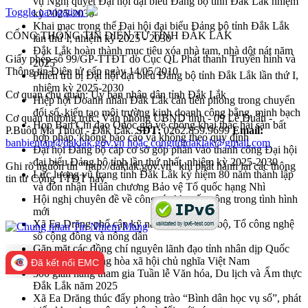
vụ Nghị quyết Đại hội đại biểu Đảng bộ tỉnh Đắk Lắk nhiệm
Toggle navigation
kỳ 2025-2030
Khai mạc trọng thể Đại hội đại biểu Đảng bộ tỉnh Đắk Lắk
CỔNG THÔNG TIN ĐIỆN TỬ TỈNH ĐẮK LẮK
lần thứ I, nhiệm kỳ 2025 - 2030
Đắk Lắk hoàn thành mục tiêu xóa nhà tạm, nhà dột nát năm
Giấy phép số 99/GP-TTĐT do Cục QL Phát thanh Truyền hình và
2025
Thông tin Điện tử cấp ngày 14/05/2010
Phiên trù bị Đại hội đại biểu Đảng bộ tỉnh Đắk Lắk lần thứ I,
nhiệm kỳ 2025-2030
Cơ quan chủ quản: Ủy ban nhân dân tỉnh Đắk Lắk
Hiệp hội Doanh nhân Đắk Lắk cần tiên phong trong chuyển
đổi số, kiến tạo môi trường kinh doanh công bằng, minh bạch
Cơ quan thường trực: Văn phòng UBND tỉnh - 09 Lê Duẩn -
Họp Ban Chỉ đạo Quốc gia về chống khai thác hải sản bất
P.Buôn Ma Thuột - Đắk Lắk.
SĐT:
0262.859.9699
Email:
hợp pháp, không báo cáo và không theo quy định
banbientap@daklak.gov.vn hoặc congttdtdaklak@gmail.com
Đại hội Đảng bộ cấp cơ sở góp phần vào thanh công Đại hội
đại biểu Đảng bộ tỉnh lần thứ nhất, nhiệm kỳ 2025-2030
Ghi rõ nguồn tin "http://daklak.gov.vn" khi phát hành lại các thông
Lực lượng vũ trang tỉnh Đắk Lắk kỷ niệm 80 năm thành lập
tin từ Cổng TTĐT này
và đón nhận Huân chương Bảo vệ Tổ quốc hạng Nhì
Hội nghị chuyên đề về công tác khuyến nông trong tình hình
mới
Xã Ea Drăng phổ cập kỹ năng số cho cán bộ, Tổ công nghệ
số cộng đồng và nông dân
Gặp mặt các đồng chí nguyên lãnh đạo tỉnh nhân dịp Quốc
khánh nước Cộng hòa xã hội chủ nghĩa Việt Nam
Đã kết nối EMC
300 gian hàng tham gia Tuần lễ Văn hóa, Du lịch và Ẩm thực
Đắk Lắk năm 2025
Xã Ea Drăng thúc đẩy phong trào “Bình dân học vụ số”, phát