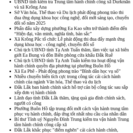
UBND tỉnh kiểm tra Trung tâm hành chính công xã Durkmăn
và xã Krông Ana
Sở Văn hóa, Thể thao và Du lịch phát động phong trào thi
đua ứng dụng khoa học công nghệ, đổi mới sáng tạo, chuyển
đổi số năm 2025
Phấn đấu xây dựng phường Ea Kao sớm trở thành điểm đến
“Hiện đại, văn minh, nghĩa tình, bản sắc”
Xã Krông Pắc tổ chức Lễ phát động thi đua đẩy mạnh ứng
dụng khoa học - công nghệ, chuyển đổi số
Chủ tịch UBND tỉnh Tạ Anh Tuấn thăm, làm việc tại xã biên
giới Ea Bung và đồn Biên phòng cửa khẩu Đắk Ruê
Chủ tịch UBND tỉnh Tạ Anh Tuấn kiểm tra hoạt động vận
hành chính quyền địa phương tại phường Buôn Hồ
Xã Ea Phê - Phát động phong trào “Bình dân học vụ số”
Nhiều chuyển biến tích cực trong công tác cải cách hành
chính của ngành Văn hóa, Thể thao và du lịch
Đắk Lắk ban hành chính sách hỗ trợ cán bộ công tác sau sắp
xếp đơn vị hành chính
Lãnh đạo tỉnh Đắk Lắk thăm, tặng quà gia đình chính sách,
người có công
Phường Buôn Hồ tập trung đổi mới cách vận hành trung tâm
phục vụ hành chính, đáp ứng tốt nhất nhu cầu của nhân dân
Bí thư Tỉnh uỷ Nguyễn Đình Trung kiểm tra vận hành Trung
tâm hành chính công cấp xã
Đắk Lắk khắc phục "điểm nghẽn" cải cách hành chính,