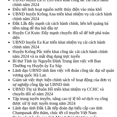
chính năm 2024
Điều tiết linh hoạt nguồn nước thủy điện vào mùa khô
UBND huyện Krông Ana triển khai nhiệm vụ cải cách hành
chính năm 2024
Đắk Lắk đẩy mạnh cải cách hành chính, liên kết quảng bá
tiềm năng để thu hút đầu tư
Huyện Cư Kuin: Đẩy mạnh chuyển đổi số để bứt phá toàn
diện
UBND huyện Ea Kar triển khai nhiệm vụ cải cách hành
chính năm 2024
Huyện Krông Pắc triển khai công tác cải cách hành chính
năm 2024 và ra mắt ứng dụng trực tuyến
Bí thư Tỉnh ủy Nguyễn Đình Trung làm việc với Ban
Thường vụ Huyện ủy Ea Súp
Lãnh đạo UBND tỉnh làm việc với đoàn công tác đại sứ quán
vương quốc Hà Lan
Giám sát việc thực hiện chính sách về hoạt động của đơn vị
sự nghiệp công lập tại UBND tỉnh
UBND Thị xã Buôn Hồ triển khai nhiệm vụ CCHC và
chuyển đổi số năm 2024
Tập trung tuyên truyền, nâng cao tỷ lệ hồ sơ dịch vụ công
được xử lý trực tuyến trong năm 2024
Lãnh đạo tỉnh Đắk Lắk tiếp đoàn đại biểu cấp cao tỉnh
Champasak đến thăm, chúc tết cổ truyền Việt Nam