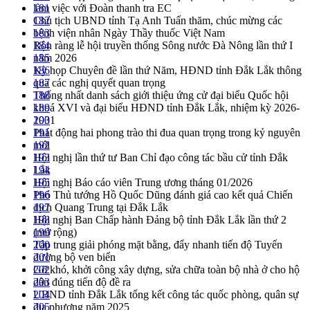
làm việc với Đoàn thanh tra EC
181
Chủ tịch UBND tỉnh Tạ Anh Tuấn thăm, chúc mừng các
182
bệnh viện nhân Ngày Thầy thuốc Việt Nam
183
Rộn ràng lễ hội truyền thống Sông nước Đà Nông lần thứ I
184
năm 2026
185
Kỳ họp Chuyên đề lần thứ Năm, HĐND tỉnh Đắk Lắk thông
186
qua các nghị quyết quan trọng
187
Thống nhất danh sách giới thiệu ứng cử đại biểu Quốc hội
188
khoá XVI và đại biểu HĐND tỉnh Đắk Lắk, nhiệm kỳ 2026-
189
2031
190
Phát động hai phong trào thi đua quan trọng trong kỷ nguyên
191
mới
192
Hội nghị lần thứ tư Ban Chỉ đạo công tác bầu cử tỉnh Đắk
193
Lắk
194
Hội nghị Báo cáo viên Trung ương tháng 01/2026
195
Phó Thủ tướng Hồ Quốc Dũng đánh giá cao kết quả Chiến
196
dịch Quang Trung tại Đắk Lắk
197
Hội nghị Ban Chấp hành Đảng bộ tỉnh Đắk Lắk lần thứ 2
198
(mở rộng)
199
Tập trung giải phóng mặt bằng, đẩy nhanh tiến độ Tuyến
200
đường bộ ven biển
201
Gỡ khó, khởi công xây dựng, sửa chữa toàn bộ nhà ở cho hộ
202
dân đúng tiến độ đề ra
203
UBND tỉnh Đắk Lắk tổng kết công tác quốc phòng, quân sự
204
địa phương năm 2025
205