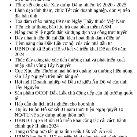
Tổng kết công tác Xây dựng Đảng nhiệm kỳ 2020 - 2025
Lãnh đạo tỉnh thăm, chúc Tết các doanh nghiệp, đơn vị trên
địa bàn tỉnh
Tọa đàm chào mừng 69 năm Ngày Thầy thuốc Việt Nam
Tiện ích từ thông báo lưu trú qua phần mềm ASM
Nâng cao tỷ lệ người dân sử dụng dịch vụ công trực tuyến
Đẩy nhanh tiến độ cài đặt, kích hoạt định danh điện tử
Tiềm năng của Đắk Lắk cơ hội của các nhà đầu tư
UBND thị xã Buôn Hồ sơ kết và triển khai Đề án 06 năm
2024
Thúc đẩy công tác xúc tiến thương mại và phát triển xuất
nhập khẩu vùng Tây Nguyên
Cục Xúc tiến Thương mại hỗ trợ quảng bá thương hiệu nông
sản Tây Nguyên trên nền tảng số
Hội nghị Doanh nghiệp và Đầu tư giữa Ấn Độ và các tỉnh
Tây Nguyên
Sản phẩm OCOP Đắk Lắk chủ động tiếp cận thị trường quốc
tế
Hấp dẫn du lịch trải nghiệm cho học sinh
Thị ủy Buôn Hồ sơ kết 01 năm thực hiện Nghị quyết 10-
NQ/TU về xây dựng nông thôn mới
UBND Thị xã Buôn Hồ triển khai công tác cải cách hành
chính quý II năm 2024
Tăng cường hợp tác giữa tỉnh Đắk Lắk với Ấn Độ
UBND huyện Ea H’Leo triển khai công tác cải cách hành