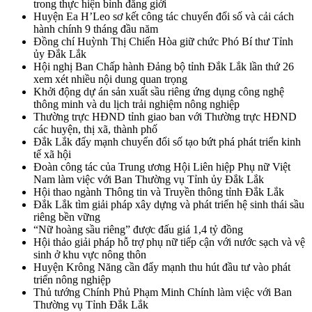
trong thực hiện bình đẳng giới
Huyện Ea H’Leo sơ kết công tác chuyển đổi số và cải cách
hành chính 9 tháng đầu năm
Đồng chí Huỳnh Thị Chiến Hòa giữ chức Phó Bí thư Tỉnh
ủy Đắk Lắk
Hội nghị Ban Chấp hành Đảng bộ tỉnh Đắk Lắk lần thứ 26
xem xét nhiều nội dung quan trọng
Khởi động dự án sản xuất sầu riêng ứng dụng công nghệ
thông minh và du lịch trải nghiệm nông nghiệp
Thường trực HĐND tỉnh giao ban với Thường trực HĐND
các huyện, thị xã, thành phố
Đắk Lắk đẩy mạnh chuyển đổi số tạo bứt phá phát triển kinh
tế xã hội
Đoàn công tác của Trung ương Hội Liên hiệp Phụ nữ Việt
Nam làm việc với Ban Thường vụ Tỉnh ủy Đắk Lắk
Hội thao ngành Thông tin và Truyền thông tỉnh Đắk Lắk
Đắk Lắk tìm giải pháp xây dựng và phát triển hệ sinh thái sầu
riêng bền vững
“Nữ hoàng sầu riêng” được đấu giá 1,4 tỷ đồng
Hội thảo giải pháp hỗ trợ phụ nữ tiếp cận với nước sạch và vệ
sinh ở khu vực nông thôn
Huyện Krông Năng cần đẩy mạnh thu hút đầu tư vào phát
triển nông nghiệp
Thủ tướng Chính Phủ Phạm Minh Chính làm việc với Ban
Thường vụ Tỉnh Đắk Lắk