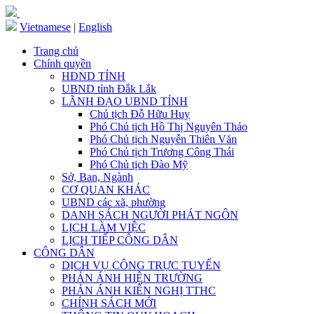
Vietnamese
|
English
Trang chủ
Chính quyền
HĐND TỈNH
UBND tỉnh Đắk Lắk
LÃNH ĐẠO UBND TỈNH
Chủ tịch Đỗ Hữu Huy
Phó Chủ tịch Hồ Thị Nguyên Thảo
Phó Chủ tịch Nguyễn Thiên Văn
Phó Chủ tịch Trương Công Thái
Phó Chủ tịch Đào Mỹ
Sở, Ban, Ngành
CƠ QUAN KHÁC
UBND các xã, phường
DANH SÁCH NGƯỜI PHÁT NGÔN
LỊCH LÀM VIỆC
LỊCH TIẾP CÔNG DÂN
CÔNG DÂN
DỊCH VỤ CÔNG TRỰC TUYẾN
PHẢN ÁNH HIỆN TRƯỜNG
PHẢN ÁNH KIẾN NGHỊ TTHC
CHÍNH SÁCH MỚI