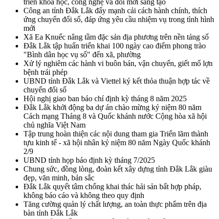
triển khoa học, công nghệ và đổi mới sáng tạo
Công an tỉnh Đắk Lắk đẩy mạnh cải cách hành chính, thích
ứng chuyển đổi số, đáp ứng yêu cầu nhiệm vụ trong tình hình
mới
Xã Ea Knuếc nâng tầm đặc sản địa phương trên nền tảng số
Đắk Lắk tập huấn triển khai 100 ngày cao điểm phong trào
"Bình dân học vụ số" đến xã, phường
Xử lý nghiêm các hành vi buôn bán, vận chuyển, giết mổ lợn
bệnh trái phép
UBND tỉnh Đắk Lắk và Viettel ký kết thỏa thuận hợp tác về
chuyển đổi số
Hội nghị giao ban báo chí định kỳ tháng 8 năm 2025
Đắk Lắk khởi động ba dự án chào mừng kỷ niệm 80 năm
Cách mạng Tháng 8 và Quốc khánh nước Cộng hòa xã hội
chủ nghĩa Việt Nam
Tập trung hoàn thiện các nội dung tham gia Triển lãm thành
tựu kinh tế - xã hội nhân kỷ niệm 80 năm Ngày Quốc khánh
2/9
UBND tỉnh họp báo định kỳ tháng 7/2025
Chung sức, đồng lòng, đoàn kết xây dựng tỉnh Đắk Lắk giàu
đẹp, văn minh, bản sắc
Đắk Lắk quyết tâm chống khai thác hải sản bất hợp pháp,
không báo cáo và không theo quy định
Tăng cường quản lý chất lượng, an toàn thực phẩm trên địa
bàn tỉnh Đắk Lắk