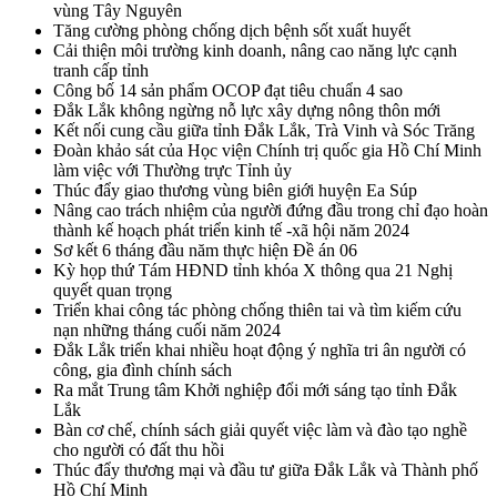
vùng Tây Nguyên
Tăng cường phòng chống dịch bệnh sốt xuất huyết
Cải thiện môi trường kinh doanh, nâng cao năng lực cạnh
tranh cấp tỉnh
Công bố 14 sản phẩm OCOP đạt tiêu chuẩn 4 sao
Đắk Lắk không ngừng nỗ lực xây dựng nông thôn mới
Kết nối cung cầu giữa tỉnh Đắk Lắk, Trà Vinh và Sóc Trăng
Đoàn khảo sát của Học viện Chính trị quốc gia Hồ Chí Minh
làm việc với Thường trực Tỉnh ủy
Thúc đẩy giao thương vùng biên giới huyện Ea Súp
Nâng cao trách nhiệm của người đứng đầu trong chỉ đạo hoàn
thành kế hoạch phát triển kinh tế -xã hội năm 2024
Sơ kết 6 tháng đầu năm thực hiện Đề án 06
Kỳ họp thứ Tám HĐND tỉnh khóa X thông qua 21 Nghị
quyết quan trọng
Triển khai công tác phòng chống thiên tai và tìm kiếm cứu
nạn những tháng cuối năm 2024
Đắk Lắk triển khai nhiều hoạt động ý nghĩa tri ân người có
công, gia đình chính sách
Ra mắt Trung tâm Khởi nghiệp đổi mới sáng tạo tỉnh Đắk
Lắk
Bàn cơ chế, chính sách giải quyết việc làm và đào tạo nghề
cho người có đất thu hồi
Thúc đẩy thương mại và đầu tư giữa Đắk Lắk và Thành phố
Hồ Chí Minh