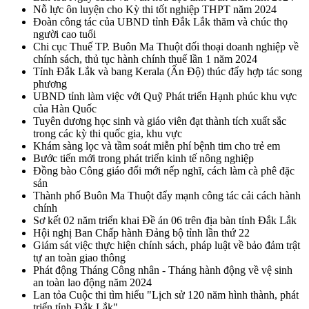
Nỗ lực ôn luyện cho Kỳ thi tốt nghiệp THPT năm 2024
Đoàn công tác của UBND tỉnh Đắk Lắk thăm và chúc thọ
người cao tuổi
Chi cục Thuế TP. Buôn Ma Thuột đối thoại doanh nghiệp về
chính sách, thủ tục hành chính thuế lần 1 năm 2024
Tỉnh Đắk Lắk và bang Kerala (Ấn Độ) thúc đẩy hợp tác song
phương
UBND tỉnh làm việc với Quỹ Phát triển Hạnh phúc khu vực
của Hàn Quốc
Tuyên dương học sinh và giáo viên đạt thành tích xuất sắc
trong các kỳ thi quốc gia, khu vực
Khám sàng lọc và tầm soát miễn phí bệnh tim cho trẻ em
Bước tiến mới trong phát triển kinh tế nông nghiệp
Đồng bào Công giáo đổi mới nếp nghĩ, cách làm cà phê đặc
sản
Thành phố Buôn Ma Thuột đẩy mạnh công tác cải cách hành
chính
Sơ kết 02 năm triển khai Đề án 06 trên địa bàn tỉnh Đắk Lắk
Hội nghị Ban Chấp hành Đảng bộ tỉnh lần thứ 22
Giám sát việc thực hiện chính sách, pháp luật về bảo đảm trật
tự an toàn giao thông
Phát động Tháng Công nhân - Tháng hành động về vệ sinh
an toàn lao động năm 2024
Lan tỏa Cuộc thi tìm hiểu "Lịch sử 120 năm hình thành, phát
triển tỉnh Đắk Lắk"