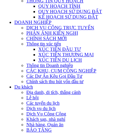
THÔNG TIN QUY HOẠCH
QUY HOẠCH TỈNH
QUY HOẠCH SỬ DỤNG ĐẤT
KẾ HOẠCH SỬ DỤNG ĐẤT
DOANH NGHIỆP
DỊCH VỤ CÔNG TRỰC TUYẾN
PHẢN ÁNH KIẾN NGHỊ
CHÍNH SÁCH MỚI
Thông tin xúc tiến
XÚC TIẾN ĐẦU TƯ
XÚC TIẾN THƯƠNG MẠI
XÚC TIẾN DU LỊCH
Thông tin Doanh nghiệp
CÁC KHU, CỤM CÔNG NGHIỆP
Các Dự Án Kêu Gọi Đầu Tư
Chính sách thu hút vốn đầu tư
Du khách
Địa danh, di tích, thắng cảnh
Lễ hội
Các tuyến du lịch
Dịch vụ du lịch
Dịch Vụ Công Cộng
Khách sạn, nhà nghỉ
Nhà hàng, Quán ăn
BẢO TÀNG