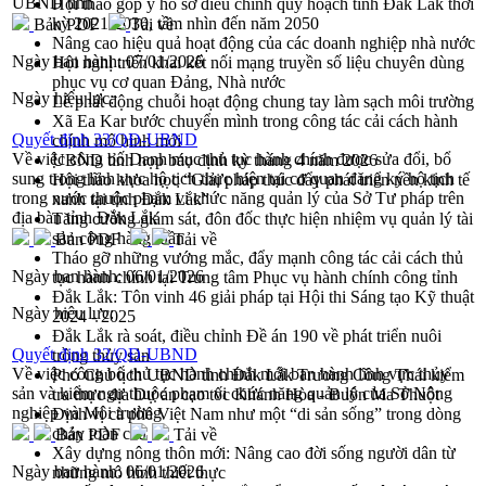
UBND tỉnh
Hội thảo góp ý hồ sơ điều chỉnh quy hoạch tỉnh Đắk Lắk thời
kỳ 2021-2030, tầm nhìn đến năm 2050
Bản PDF
Tải về
Nâng cao hiệu quả hoạt động của các doanh nghiệp nhà nước
Ngày ban hành:
07/01/2026
Hội nghị triển khai kết nối mạng truyền số liệu chuyên dùng
phục vụ cơ quan Đảng, Nhà nước
Ngày hiệu lực:
Lễ phát động chuỗi hoạt động chung tay làm sạch môi trường
Xã Ea Kar bước chuyển mình trong công tác cải cách hành
Quyết định 33/QĐ-UBND
chính mô hình mới
Về việc công bố Danh mục thủ tục hành chính được sửa đổi, bổ
UBND tỉnh họp báo định kỳ tháng 4 năm 2026
sung trong lĩnh vực hộ tịch thực hiện tại cơ quan đăng ký hộ tịch
Hội thảo khoa học “Giải pháp thúc đẩy phát triển nền kinh tế
trong nước thuộc phạm vi chức năng quản lý của Sở Tư pháp trên
xanh tại tỉnh Đắk Lắk”
địa bàn tỉnh Đắk Lắk
Tăng cường giám sát, đôn đốc thực hiện nhiệm vụ quản lý tài
sản công hàng tuần
Bản PDF
Tải về
Tháo gỡ những vướng mắc, đẩy mạnh công tác cải cách thủ
Ngày ban hành:
06/01/2026
tục hành chính tại Trung tâm Phục vụ hành chính công tỉnh
Đắk Lắk: Tôn vinh 46 giải pháp tại Hội thi Sáng tạo Kỹ thuật
Ngày hiệu lực:
2024 - 2025
Đắk Lắk rà soát, điều chỉnh Đề án 190 về phát triển nuôi
Quyết định 32/QĐ-UBND
trồng thủy sản
Về việc công bố thủ tục hành chính mới ban hành lĩnh vực thủy
Phó Chủ tịch UBND tỉnh Đắk Lắk Trương Công Thái kiểm
sản và kiểm ngư thuộc phạm vi chức năng quản lý của Sở Nông
tra thực địa Dự án cao tốc Khánh Hòa - Buôn Ma Thuột
nghiệp và Môi trường
Định vị cà phê Việt Nam như một “di sản sống” trong dòng
chảy toàn cầu
Bản PDF
Tải về
Xây dựng nông thôn mới: Nâng cao đời sống người dân từ
Ngày ban hành:
06/01/2026
những mô hình thiết thực