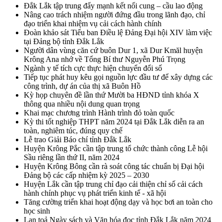
Đắk Lắk tập trung đẩy mạnh kết nối cung – cầu lao động
Nâng cao trách nhiệm người đứng đầu trong lãnh đạo, chỉ
đạo triển khai nhiệm vụ cải cách hành chính
Đoàn khảo sát Tiểu ban Điều lệ Đảng Đại hội XIV làm việc
tại Đảng bộ tỉnh Đắk Lắk
Người dân vùng căn cứ buôn Dur 1, xã Dur Kmăl huyện
Krông Ana nhớ về Tổng Bí thư Nguyễn Phú Trọng
Ngành y tế tích cực thực hiện chuyển đổi số
Tiếp tục phát huy kêu gọi nguồn lực đầu tư để xây dựng các
công trình, dự án của thị xã Buôn Hồ
Kỳ họp chuyên đề lần thứ Mười ba HĐND tỉnh khóa X
thông qua nhiều nội dung quan trọng
Khai mạc chương trình Hành trình đỏ toàn quốc
Kỳ thi tốt nghiệp THPT năm 2024 tại Đắk Lắk diễn ra an
toàn, nghiêm túc, đúng quy chế
Lễ trao Giải Báo chí tỉnh Đắk Lắk
Huyện Krông Pắc cần tập trung tổ chức thành công Lễ hội
Sầu riêng lần thứ II, năm 2024
Huyện Krông Bông cần rà soát công tác chuẩn bị Đại hội
Đảng bộ các cấp nhiệm kỳ 2025 – 2030
Huyện Lắk cần tập trung chỉ đạo cải thiện chỉ số cải cách
hành chính phục vụ phát triển kinh tế - xã hội
Tăng cường triển khai hoạt động dạy và học bơi an toàn cho
học sinh
Lan toả Ngày sách và Văn hóa đọc tỉnh Đắk Lắk năm 2024