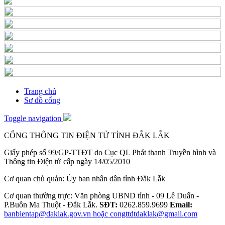
Trang chủ
Sơ đồ cổng
Toggle navigation
CỔNG THÔNG TIN ĐIỆN TỬ TỈNH ĐẮK LẮK
Giấy phép số 99/GP-TTĐT do Cục QL Phát thanh Truyền hình và
Thông tin Điện tử cấp ngày 14/05/2010
Cơ quan chủ quản: Ủy ban nhân dân tỉnh Đắk Lắk
Cơ quan thường trực: Văn phòng UBND tỉnh - 09 Lê Duẩn -
P.Buôn Ma Thuột - Đắk Lắk.
SĐT:
0262.859.9699
Email:
banbientap@daklak.gov.vn hoặc congttdtdaklak@gmail.com