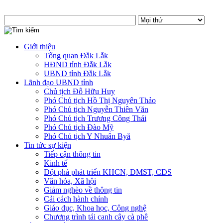
Giới thiệu
Tổng quan Đắk Lắk
HĐND tỉnh Đắk Lắk
UBND tỉnh Đắk Lắk
Lãnh đạo UBND tỉnh
Chủ tịch Đỗ Hữu Huy
Phó Chủ tịch Hồ Thị Nguyên Thảo
Phó Chủ tịch Nguyễn Thiên Văn
Phó Chủ tịch Trương Công Thái
Phó Chủ tịch Đào Mỹ
Phó Chủ tịch Y Nhuân Byă
Tin tức sự kiện
Tiếp cận thông tin
Kinh tế
Đột phá phát triển KHCN, ĐMST, CĐS
Văn hóa, Xã hội
Giảm nghèo về thông tin
Cải cách hành chính
Giáo dục, Khoa học, Công nghệ
Chương trình tái canh cây cà phê