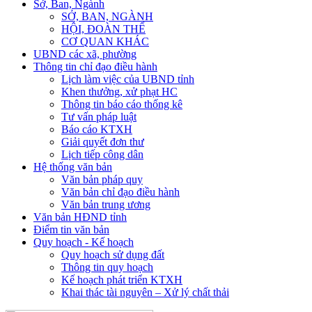
Sở, Ban, Ngành
SỞ, BAN, NGÀNH
HỘI, ĐOÀN THỂ
CƠ QUAN KHÁC
UBND các xã, phường
Thông tin chỉ đạo điều hành
Lịch làm việc của UBND tỉnh
Khen thưởng, xử phạt HC
Thông tin báo cáo thống kê
Tư vấn pháp luật
Báo cáo KTXH
Giải quyết đơn thư
Lịch tiếp công dân
Hệ thống văn bản
Văn bản pháp quy
Văn bản chỉ đạo điều hành
Văn bản trung ương
Văn bản HĐND tỉnh
Điểm tin văn bản
Quy hoạch - Kế hoạch
Quy hoạch sử dụng đất
Thông tin quy hoạch
Kế hoạch phát triển KTXH
Khai thác tài nguyên – Xử lý chất thải