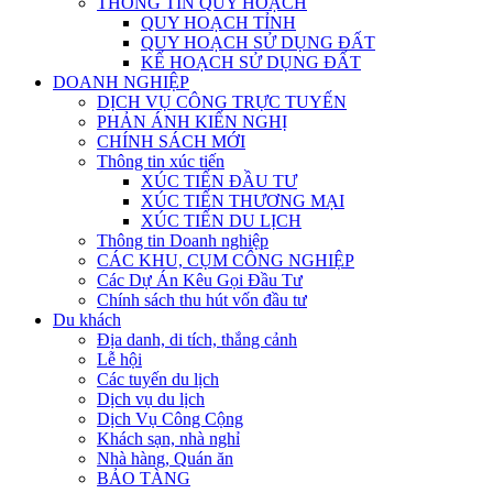
THÔNG TIN QUY HOẠCH
QUY HOẠCH TỈNH
QUY HOẠCH SỬ DỤNG ĐẤT
KẾ HOẠCH SỬ DỤNG ĐẤT
DOANH NGHIỆP
DỊCH VỤ CÔNG TRỰC TUYẾN
PHẢN ÁNH KIẾN NGHỊ
CHÍNH SÁCH MỚI
Thông tin xúc tiến
XÚC TIẾN ĐẦU TƯ
XÚC TIẾN THƯƠNG MẠI
XÚC TIẾN DU LỊCH
Thông tin Doanh nghiệp
CÁC KHU, CỤM CÔNG NGHIỆP
Các Dự Án Kêu Gọi Đầu Tư
Chính sách thu hút vốn đầu tư
Du khách
Địa danh, di tích, thắng cảnh
Lễ hội
Các tuyến du lịch
Dịch vụ du lịch
Dịch Vụ Công Cộng
Khách sạn, nhà nghỉ
Nhà hàng, Quán ăn
BẢO TÀNG