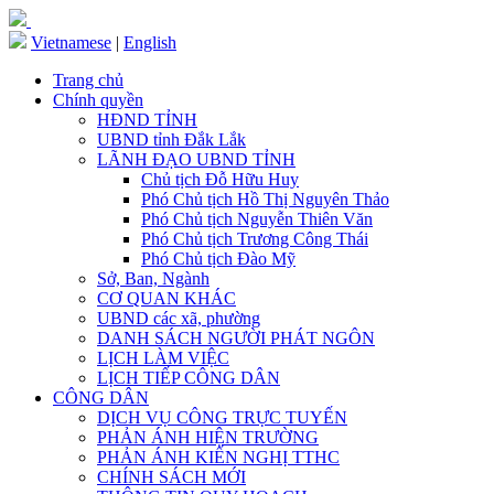
Vietnamese
|
English
Trang chủ
Chính quyền
HĐND TỈNH
UBND tỉnh Đắk Lắk
LÃNH ĐẠO UBND TỈNH
Chủ tịch Đỗ Hữu Huy
Phó Chủ tịch Hồ Thị Nguyên Thảo
Phó Chủ tịch Nguyễn Thiên Văn
Phó Chủ tịch Trương Công Thái
Phó Chủ tịch Đào Mỹ
Sở, Ban, Ngành
CƠ QUAN KHÁC
UBND các xã, phường
DANH SÁCH NGƯỜI PHÁT NGÔN
LỊCH LÀM VIỆC
LỊCH TIẾP CÔNG DÂN
CÔNG DÂN
DỊCH VỤ CÔNG TRỰC TUYẾN
PHẢN ÁNH HIỆN TRƯỜNG
PHẢN ÁNH KIẾN NGHỊ TTHC
CHÍNH SÁCH MỚI