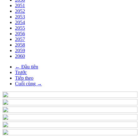
2051
2052
2053
2054
2055
2056
2057
2058
2059
2060
← Đầu tiên
Trước
Tiếp theo
Cuối cùng →